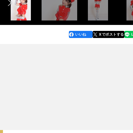
いいね
Xでポストする
line
faceboo
x
k