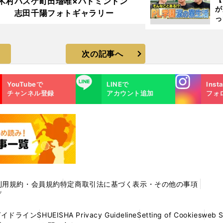
木村
バスケ町田瑠唯×バドミントン
が
志田千陽フォトギャラリー
っ
た
次の記事へ
Instagra
LINE
YouTubeで
LINEで
Inst
m
チャンネル登録
アカウント追加
フォ
利用規約・会員規約
特定商取引法に基づく表示・その他の事項
プ
ガイドライン
SHUEISHA Privacy Guideline
Setting of Cookies
web 