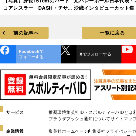
【写真】身長151cmのハード
元バレーボール日本代表・
コアレスラー DASH・チサ
沙織インタビューカット集
コ フォトギャラリー
前の記事へ
一覧に戻る
ebo
X
YouTube
Facebookで
Xでフォローする
ok
フォローする
サービス
推奨環境
集英社ID・スポルティーバIDとは
ブラウザプッシュ通知について
サイトマッ
企業情報
集英社ホームページ
集英社プライバシー
新