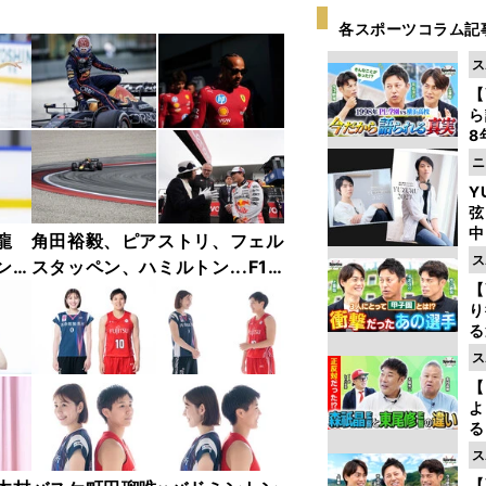
各スポーツコラム記
ス
【
ら
8
最
ニ
き
Y
弦
中
龍
角田裕毅、ピアストリ、フェル
ス
ンフ
スタッペン、ハミルトン...F1
【
リー
2025年前半戦ベストショット
り
ャラ
集【撮影／熱田護＆桜井淳雄】
る
学
ス
け
【
よ
る
光
ス
ピ
【