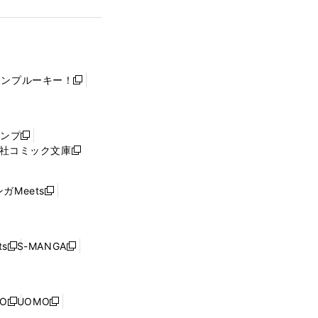
ャンプルーキー！
新
し
い
ウ
ャンプ
新
ィ
社コミック文庫
し
新
ン
い
し
ド
ウ
い
ウ
ガMeets
新
ィ
ウ
で
し
ン
ィ
開
い
ド
ン
く
ウ
ウ
ド
s
S-MANGA
新
新
ィ
で
ウ
し
し
ン
開
で
い
い
ド
く
開
ウ
ウ
ウ
NO
UOMO
く
新
新
ィ
ィ
で