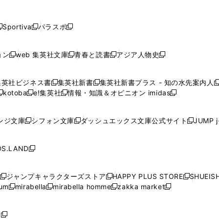
し
し
し
し
し
ン
ン
ン
ン
開
開
開
開
開
い
い
い
い
い
ド
ド
ド
ド
く
く
く
く
く
ウ
ウ
ウ
ウ
ウ
ウ
ウ
ウ
ウ
Sportiva
パラスポ
新
新
ィ
ィ
ィ
ィ
ィ
で
で
で
で
し
し
し
ン
ン
ン
ン
ン
開
開
開
開
い
い
い
ド
ド
ド
ド
ド
ョン
web 集英社文庫
青春と読書
アジア人物史
く
く
く
く
新
新
新
新
ウ
ウ
ウ
ウ
ウ
ウ
ウ
ウ
し
し
し
し
ィ
ィ
ィ
で
で
で
で
で
い
い
い
い
ン
ン
ン
集英社ビジネス書
集英社新書
集英社新書プラス - 知の水先案内人
開
開
開
開
開
新
新
新
ウ
ウ
ウ
ウ
ド
ド
ド
kotoba
e!集英社
情報・知識＆オピニオン imidas
く
く
く
く
く
新
し
新
し
新
ィ
ィ
ィ
ィ
ウ
ウ
ウ
し
し
い
し
い
し
ン
ン
ン
ン
で
で
で
い
い
ウ
い
ウ
い
ド
ド
ド
ド
ンジ文庫
シフォン文庫
ダッシュエックス文庫公式サイト
JUMP 
開
開
開
新
新
新
ウ
ウ
ィ
ウ
ィ
ウ
ウ
ウ
ウ
ウ
く
く
く
し
し
し
ィ
ィ
ン
ィ
ン
ィ
で
で
で
で
い
い
い
ン
ン
ド
ン
ド
ン
S.LAND
開
開
開
開
新
ウ
ウ
ウ
ド
ド
ウ
ド
ウ
ド
く
く
く
く
し
ィ
ィ
ィ
ウ
ウ
で
ウ
で
ウ
い
ン
ン
ン
ジャンプキャラクターズストア
HAPPY PLUS STORE
SHUEIS
で
で
開
で
開
で
新
新
新
ウ
ド
ド
ド
ium
mirabella
mirabella homme
zakka market
開
開
く
開
く
開
し
新
新
新
し
新
し
ィ
ウ
ウ
ウ
く
く
く
く
い
し
し
い
し
し
い
ン
で
で
で
ウ
い
い
ウ
い
い
ウ
ド
ボ
開
開
開
新