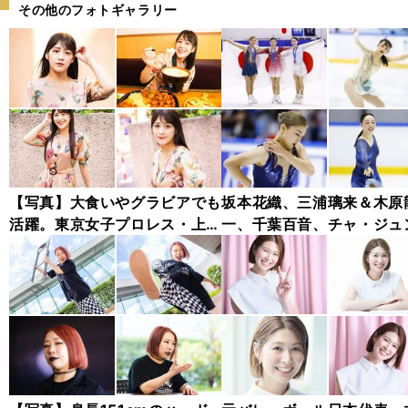
その他のフォトギャラリー
【写真】大食いやグラビアでも
坂本花織、三浦璃来＆木原
活躍。東京女子プロレス・上原
一、千葉百音、チャ・ジュ
わかな フォトギャラリー
ァン...チャレンジャー・シ
ズ木下グループ杯フォトギ
リー