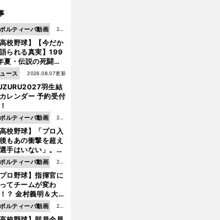
事
ポルティーバ動画
202
高校野球】【今だか
6.0
語られる真実】199
8.0
年夏・伝説の死闘の
7更
中にPL学園に何が起
ュース
2026.08.07更新
新
ていた！？
UZURU2027羽生結
カレンダー 予約受付
！
ポルティーバ動画
202
高校野球】「プロ入
6.0
後もあの衝撃を超え
8.0
選手はいない」。PL
6更
園トリオが衝撃を受
ポルティーバ動画
202
新
た選手
プロ野球】指揮官に
6.0
ってチームが変わ
8.0
！？ 金村義明＆大塚
6更
二が語る歴代監督エ
ポルティーバ動画
202
新
ソード
高校野球】部員全員
6.0