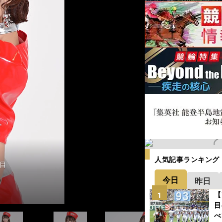
人気記事ランキング
ん、高橋菜生さん
ん、高橋菜生さん
ん、高橋菜生さん
目
目
目
目
目
目
目
目
今日
昨日
【
1
目
べ