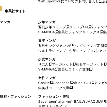
Web Sportivaについてのお問い合わせ
広
し
新
い
し
集英社サイト
ウ
い
ィ
ウ
マンガ
少年マンガ
ン
ィ
週刊少年ジャンプ
ジャンプSQ
Vジャン
ド
ン
新
新
S-MANGA
集英社ジャンプリミックス
集
ウ
ド
新
し
し
新
で
ウ
し
い
い
し
青年マンガ
開
で
い
ウ
ウ
い
週刊ヤングジャンプ
ヤングジャンプ定期
新
く
開
ウ
ィ
ィ
ウ
ウルトラジャンプ
少年ジャンプ+
ジャン
新
し
新
く
ィ
ン
ン
ィ
し
い
し
ン
ド
ド
ン
少女マンガ
い
ウ
い
ド
ウ
ウ
ド
りぼん
マーガレット
別冊マーガレット
新
新
新
ウ
ィ
ウ
ウ
で
で
ウ
S-MANGA
集英社コミック文庫
し
新
し
新
ィ
ン
ィ
で
開
開
で
い
し
い
し
ン
ド
ン
女性マンガ
開
く
く
開
ウ
い
ウ
い
ド
ウ
ド
Cookie
Cocohana
office YOU
マンガM
く
く
新
新
新
ィ
ウ
ィ
ウ
ウ
で
ウ
集英社コミック文庫
し
新
し
し
ン
ィ
ン
ィ
で
開
で
い
し
い
い
ド
ン
ド
ン
取材・ファッション
ファッション・美容
開
く
開
ウ
い
ウ
ウ
ウ
ド
ウ
ド
Seventeen
non-no
BAILA
MAQUIA
S
く
く
新
新
新
新
ィ
ウ
ィ
ィ
で
ウ
で
ウ
集英社オンライン