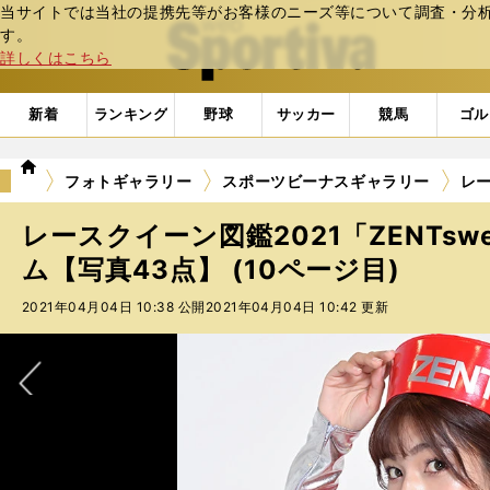
当サイトでは当社の提携先等がお客様のニーズ等について調査・分析し
web Sportiva (webスポルティーバ)
す。
詳しくはこちら
新着
ランキング
野球
サッカー
競馬
ゴル
we
フォトギャラリー
スポーツビーナスギャラリー
レー
b
ス
レースクイーン図鑑2021「ZENTsw
ポ
ル
ム【写真43点】 (10ページ目)
テ
2021年04月04日 10:38 公開
2021年04月04日 10:42 更新
ィ
ー
バ
次へ