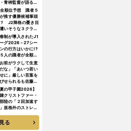
・青栁監督が語る
機動破壊」はこうし
1全順位予想 識者５
生まれた
が推す優勝候補筆頭
？ J2降格の憂き目
遭いそうな３クラブ
は？
春制が導入されたJ1
ーグ2026－27シー
ンの行方はいかに!?
５人の識者が全順位
大胆予想
お前がラクして生意
だな」「あいつ若い
せに」厳しい言葉を
びせられるも佐藤慎
郎が貫いた誇りとフ
夏の甲子園2026】
ンへの思い
隷クリストファー・
部陸の「２回加速す
」規格外のストレー
 それでもプロではな
大学進学を選ぶ理由
見る