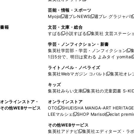
し
新
し
し
し
ン
ィ
ン
ン
開
で
開
で
い
し
い
い
い
ド
ン
ド
ド
芸能・情報・スポーツ
く
開
く
開
ウ
い
ウ
ウ
ウ
ウ
ド
ウ
ウ
Myojo
週プレNEWS
週プレ グラジャパ!
く
く
新
新
新
ィ
ウ
ィ
ィ
ィ
で
ウ
で
で
し
し
ン
ィ
ン
ン
ン
書籍
文芸・文庫・総合
開
で
開
開
い
い
ド
ン
ド
ド
ド
すばる
小説すばる
集英社 文芸ステーシ
く
開
く
く
新
新
ウ
ウ
ウ
ド
ウ
ウ
ウ
く
し
し
ィ
ィ
学芸・ノンフィクション・新書
で
ウ
で
で
で
い
い
ン
ン
集英社学芸部 - 学芸・ノンフィクション
開
で
開
開
開
新
ウ
ウ
ド
ド
1日5分で、明日は変わる よみタイ yomitai
く
開
く
く
く
し
新
ィ
ィ
ウ
ウ
く
い
ン
ン
ライトノベル・ノベライズ
で
で
ウ
ド
ド
集英社Webマガジン コバルト
集英社オレ
開
開
新
ィ
ウ
ウ
く
く
し
ン
キッズ
で
で
い
ド
集英社みらい文庫
集英社の児童図書 S-KID
開
開
新
ウ
ウ
く
く
し
ィ
オンラインストア・
オンラインストア
で
い
ン
その他WEBサービス
OTO
SHUEISHA MANGA-ART HERITAGE
開
新
ウ
ド
LEEマルシェ
SHOP Marisol
eclat prem
く
し
新
新
ィ
ウ
い
し
し
ン
その他WEBサービス
で
ウ
い
い
ド
集英社アドナビ
集英社エディターズ・ラ
開
新