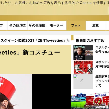
たり、お客様にお勧めの広告を表⽰する⽬的で Cookie を使⽤す
フ
その他球技
その他競技
モーター
フォト
連載
スクイーン図鑑2021「ZENTsweeties」新コスチューム【写真43点
編集部のおすすめ
スポルテ
eeties」新コスチュー
集号 Vol
スポルテ
月16日発
最新記事
プッシュ
いて