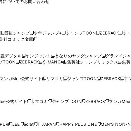
告についてのお問い合わせ
プ
最強ジャンプ
少年ジャンプ+
ジャンプTOON
ZEBRACK
ジ
新
新
新
新
新
英社コミック文庫
し
新
し
し
し
し
い
い
し
い
い
い
ウ
ウ
い
ウ
ウ
ウ
購読デジタル
ヤンジャン！
となりのヤングジャンプ
グランドジ
新
新
新
ィ
ィ
ウ
ィ
ィ
ィ
プTOON
ZEBRACK
S-MANGA
集英社ジャンプリミックス
集英
新
し
新
し
新
し
新
ン
ン
ィ
ン
ン
ン
し
い
し
い
し
い
し
ド
ド
ン
ド
ド
ド
い
ウ
い
ウ
い
ウ
い
ウ
ウ
ド
ウ
ウ
ウ
マンガMee公式サイト
リマコミ
ジャンプTOON
ZEBRACK
マン
新
新
新
新
ウ
ィ
ウ
ィ
ウ
ィ
ウ
で
で
ウ
で
で
で
し
し
し
し
し
ィ
ン
ィ
ン
ィ
ン
ィ
開
開
で
開
開
開
い
い
い
い
い
ン
ド
ン
ド
ン
ド
ン
く
く
開
く
く
く
ウ
ウ
ウ
ウ
ウ
ド
ウ
ド
ウ
ド
ウ
ド
ee公式サイト
リマコミ
ジャンプTOON
ZEBRACK
マンガMeet
く
新
新
新
新
ィ
ィ
ィ
ィ
ィ
ウ
で
ウ
で
ウ
で
ウ
し
し
し
し
ン
ン
ン
ン
ン
で
開
で
開
で
開
で
い
い
い
い
ド
ド
ド
ド
ド
開
く
開
く
開
く
開
ウ
ウ
ウ
ウ
ウ
ウ
ウ
ウ
ウ
PUR
LEE
eclat
T JAPAN
HAPPY PLUS ONE
MEN'S NON-
く
く
く
く
新
新
新
新
新
ィ
ィ
ィ
ィ
で
で
で
で
で