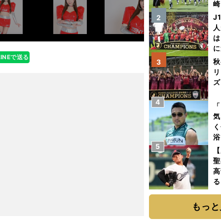
崎
「
J
2
て
人
は
に
LINEで送る
と
秋
3
リ
ズ
4
を
「
気
く
浴
5
太
【
ァ
聖
高
る
ト
く
もっと