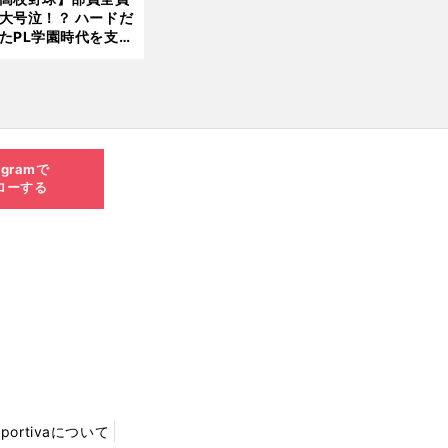
大号泣！？ ハードだ
8.0
たPL学園時代を支え
6更
ものとは
新
agramで
ローする
Sportivaについて