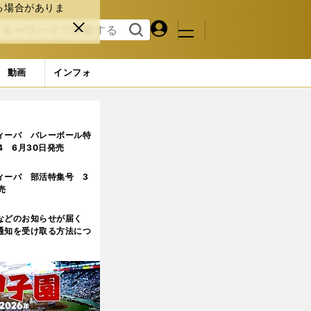
る場合がありま
マイペ
閉じ
検索
メニュ
ー
る
す
ジ
る
動画
インフォ
】 (10ページ目)
ィーバ バレーボール特
.4 6月30日発売
ィーバ 部活特集号 3
売
などのお知らせが届く
通知を受け取る方法につ