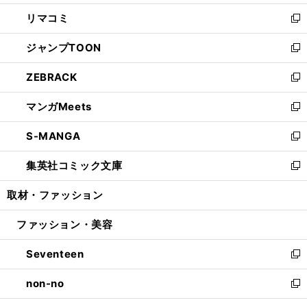
ウ
ン
ウ
し
リマコミ
で
ド
ィ
い
新
開
ウ
ン
ウ
し
ジャンプTOON
く
で
ド
ィ
い
新
開
ウ
ン
ウ
し
ZEBRACK
く
で
ド
ィ
い
新
開
ウ
ン
ウ
し
マンガMeets
く
で
ド
ィ
い
新
開
ウ
ン
ウ
し
S-MANGA
く
で
ド
ィ
い
新
開
ウ
ン
ウ
し
集英社コミック文庫
く
で
ド
ィ
い
新
開
ウ
ン
ウ
し
取材・ファッション
く
で
ド
ィ
い
開
ウ
ン
ウ
ファッション・美容
く
で
ド
ィ
開
ウ
ン
Seventeen
く
で
ド
新
開
ウ
し
non-no
く
で
い
新
開
ウ
し