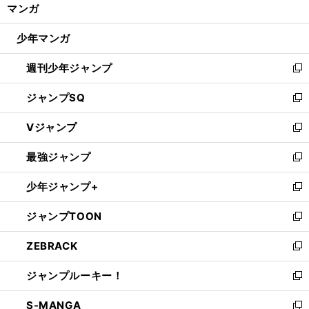
く/
マンガ
ド
閉
ウ
じ
少年マンガ
で
る
開
週刊少年ジャンプ
く
新
し
ジャンプSQ
い
新
ウ
し
Vジャンプ
ィ
い
新
ン
ウ
し
最強ジャンプ
ド
ィ
い
新
ウ
ン
ウ
し
少年ジャンプ+
で
ド
ィ
い
新
開
ウ
ン
ウ
し
ジャンプTOON
く
で
ド
ィ
い
新
開
ウ
ン
ウ
し
ZEBRACK
く
で
ド
ィ
い
新
開
ウ
ン
ウ
し
ジャンプルーキー！
く
で
ド
ィ
い
新
開
ウ
ン
ウ
し
S-MANGA
く
で
ド
ィ
い
新