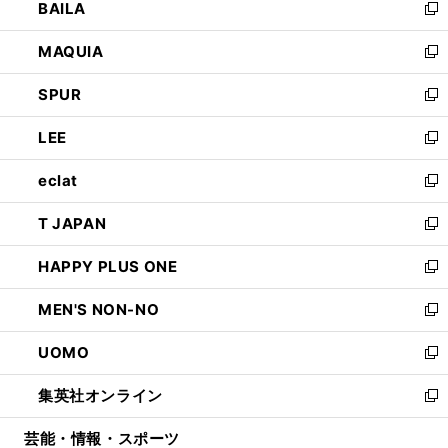
BAILA
く
ィ
い
新
ン
ウ
し
MAQUIA
ド
ィ
い
新
ウ
ン
ウ
し
SPUR
で
ド
ィ
い
新
開
ウ
ン
ウ
し
LEE
く
で
ド
ィ
い
新
開
ウ
ン
ウ
し
eclat
く
で
ド
ィ
い
新
開
ウ
ン
ウ
し
T JAPAN
く
で
ド
ィ
い
新
開
ウ
ン
ウ
し
HAPPY PLUS ONE
く
で
ド
ィ
い
新
開
ウ
ン
ウ
し
MEN'S NON-NO
く
で
ド
ィ
い
新
開
ウ
ン
ウ
し
UOMO
く
で
ド
ィ
い
新
開
ウ
ン
ウ
し
集英社オンライン
く
で
ド
ィ
い
新
開
ウ
ン
ウ
し
芸能・情報・スポーツ
く
で
ド
ィ
い