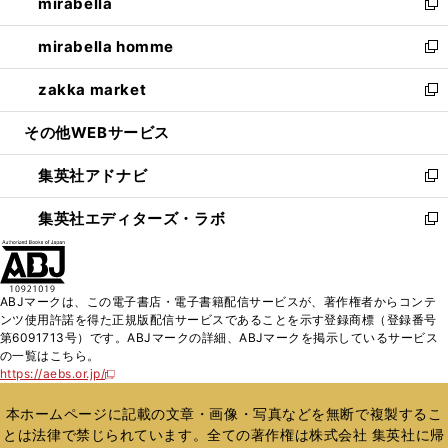
mirabella
く
で
ド
ィ
い
新
開
ウ
ン
ウ
し
mirabella homme
く
で
ド
ィ
い
新
開
ウ
ン
ウ
し
zakka market
く
で
ド
ィ
い
新
開
ウ
ン
ウ
し
その他WEBサービス
く
で
ド
ィ
い
開
ウ
ン
ウ
集英社アドナビ
く
で
ド
ィ
新
開
ウ
ン
し
集英社エディターズ・ラボ
く
で
ド
い
新
開
ウ
ウ
し
く
で
ィ
い
開
ン
ウ
ABJマークは、この電子書店・電子書籍配信サービスが、著作権者からコンテ
く
ド
ィ
ンツ使用許諾を得た正規版配信サービスであることを示す登録商標（登録番号
ウ
ン
第6091713号）です。ABJマークの詳細、ABJマークを掲示しているサービス
で
ド
の一覧はこちら。
開
ウ
https://aebs.or.jp/
新
く
で
し
い
開
本ホームページに記載の文章・画像・写真などを無断で複製するこ
ウ
く
とは法律で禁じられています。全ての著作権は株式会社 集英社に帰
ィ