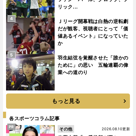
リック...
4
Ｊリーグ開幕戦は白熱の逆転劇
だが観客、視聴者にとって「価
値あるイベント」になっていた
か
5
羽生結弦を覚醒させた「誰かの
ために」の思い 五輪連覇の偉
業への道のり
もっと見る
各スポーツコラム記事
PR
その他
2026.08.10更新