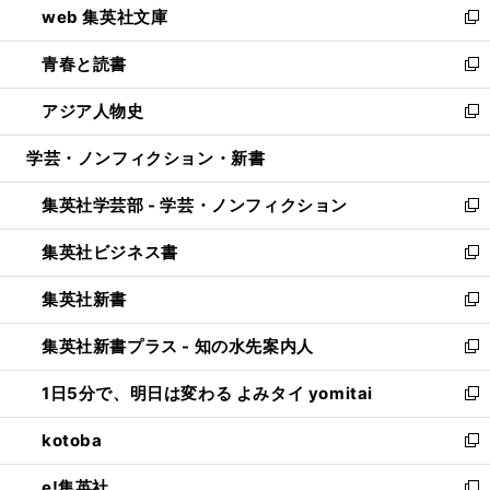
web 集英社文庫
ド
ィ
い
新
ウ
ン
ウ
し
青春と読書
で
ド
ィ
い
新
開
ウ
ン
ウ
し
アジア人物史
く
で
ド
ィ
い
新
開
ウ
ン
ウ
し
学芸・ノンフィクション・新書
く
で
ド
ィ
い
開
ウ
ン
ウ
集英社学芸部 - 学芸・ノンフィクション
く
で
ド
ィ
新
開
ウ
ン
し
集英社ビジネス書
く
で
ド
い
新
開
ウ
ウ
し
集英社新書
く
で
ィ
い
新
開
ン
ウ
し
集英社新書プラス - 知の水先案内人
く
ド
ィ
い
新
ウ
ン
ウ
し
1日5分で、明日は変わる よみタイ yomitai
で
ド
ィ
い
新
開
ウ
ン
ウ
し
kotoba
く
で
ド
ィ
い
新
開
ウ
ン
ウ
し
e!集英社
く
で
ド
ィ