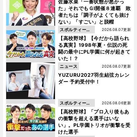
佐藤水菜「一番状態が悪かっ
た」それでもＧⅠ開催８連覇 敗
者たちは「調子がよくても抜け
ない」「すごい」と脱帽
スポルティーバ
2026.08.07更新
動画
【高校野球】【今だから語られ
る真実】1998年夏・伝説の死
闘の最中にPL学園に何が起きて
いた！？
ニュース
2026.08.07更新
YUZURU2027羽生結弦カレン
ダー 予約受付中！
スポルティーバ
2026.08.06更新
動画
【高校野球】「プロ入り後もあ
の衝撃を超える選手はいな
い」。PL学園トリオが衝撃を受
けた選手