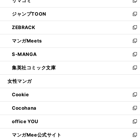
リマコミ
で
ド
ィ
い
新
開
ウ
ン
ウ
し
ジャンプTOON
く
で
ド
ィ
い
新
開
ウ
ン
ウ
し
ZEBRACK
く
で
ド
ィ
い
新
開
ウ
ン
ウ
し
マンガMeets
く
で
ド
ィ
い
新
開
ウ
ン
ウ
し
S-MANGA
く
で
ド
ィ
い
新
開
ウ
ン
ウ
し
集英社コミック文庫
く
で
ド
ィ
い
新
開
ウ
ン
ウ
し
女性マンガ
く
で
ド
ィ
い
開
ウ
ン
ウ
Cookie
く
で
ド
ィ
新
開
ウ
ン
し
Cocohana
く
で
ド
い
新
開
ウ
ウ
し
office YOU
く
で
ィ
い
新
開
ン
ウ
し
マンガMee公式サイト
く
ド
ィ
い
新