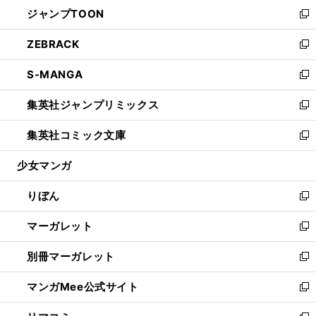
ウ
し
ジャンプTOON
く
で
ド
ィ
い
新
開
ウ
ン
ウ
し
ZEBRACK
く
で
ド
ィ
い
新
開
ウ
ン
ウ
し
S-MANGA
く
で
ド
ィ
い
新
開
ウ
ン
ウ
し
集英社ジャンプリミックス
く
で
ド
ィ
い
新
開
ウ
ン
ウ
し
集英社コミック文庫
く
で
ド
ィ
い
新
開
ウ
ン
ウ
し
少女マンガ
く
で
ド
ィ
い
開
ウ
ン
ウ
りぼん
く
で
ド
ィ
新
開
ウ
ン
し
マーガレット
く
で
ド
い
新
開
ウ
ウ
し
別冊マーガレット
く
で
ィ
い
新
開
ン
ウ
し
マンガMee公式サイト
く
ド
ィ
い
新
ウ
ン
ウ
し