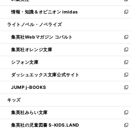
い
新
開
ウ
ン
ウ
し
情報・知識＆オピニオン imidas
く
で
ド
ィ
い
新
開
ウ
ン
ウ
し
ライトノベル・ノベライズ
く
で
ド
ィ
い
開
ウ
ン
ウ
集英社Webマガジン コバルト
く
で
ド
ィ
新
開
ウ
ン
し
集英社オレンジ文庫
く
で
ド
い
新
開
ウ
ウ
し
シフォン文庫
く
で
ィ
い
新
開
ン
ウ
し
ダッシュエックス文庫公式サイト
く
ド
ィ
い
新
ウ
ン
ウ
し
JUMP j-BOOKS
で
ド
ィ
い
新
開
ウ
ン
ウ
し
キッズ
く
で
ド
ィ
い
開
ウ
ン
ウ
集英社みらい文庫
く
で
ド
ィ
新
開
ウ
ン
し
集英社の児童図書 S-KIDS.LAND
く
で
ド
い
新