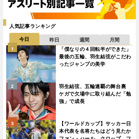
人気記事ランキング
今日
昨日
週間
月間
「僕なりの４回転半ができた」
1
最後の五輪、羽生結弦がこだわ
ったジャンプの美学
羽生結弦、五輪連覇の舞台裏
2
ケガで欠場中に取り組んだ「勉
強」で成長
【ワールドカップ】サッカー日
3
本代表を名将たちはどう見たか
ファン・ハール、クロップ、フ