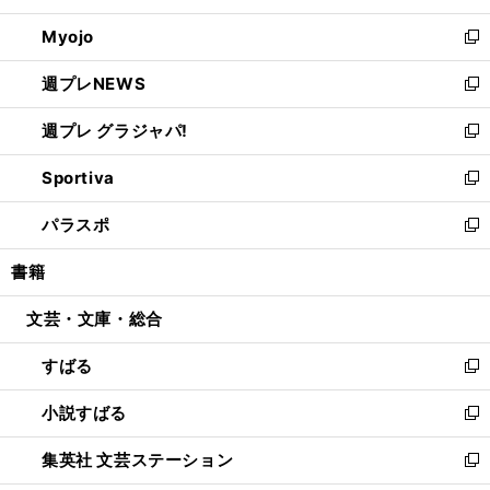
開
ウ
ン
ウ
Myojo
く
で
ド
ィ
新
開
ウ
ン
し
週プレNEWS
く
で
ド
い
新
開
ウ
ウ
し
週プレ グラジャパ!
く
で
ィ
い
新
開
ン
ウ
し
Sportiva
く
ド
ィ
い
新
ウ
ン
ウ
し
パラスポ
で
ド
ィ
い
新
開
ウ
ン
ウ
し
書籍
く
で
ド
ィ
い
開
ウ
ン
ウ
文芸・文庫・総合
く
で
ド
ィ
開
ウ
ン
すばる
く
で
ド
新
開
ウ
し
小説すばる
く
で
い
新
開
ウ
し
集英社 文芸ステーション
く
ィ
い
新
ン
ウ
し