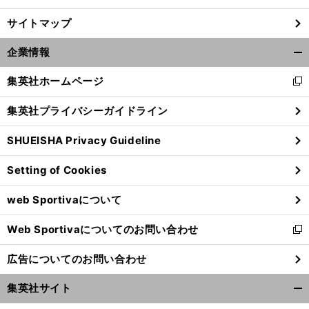
サイトマップ
企業情報
開
く/
集英社ホームページ
新
閉
し
じ
集英社プライバシーガイドライン
い
る
ウ
SHUEISHA Privacy Guideline
ィ
ン
Setting of Cookies
ド
ウ
web Sportivaについて
で
開
Web Sportivaについてのお問い合わせ
く
新
し
広告についてのお問い合わせ
い
ウ
集英社サイト
ィ
開
ン