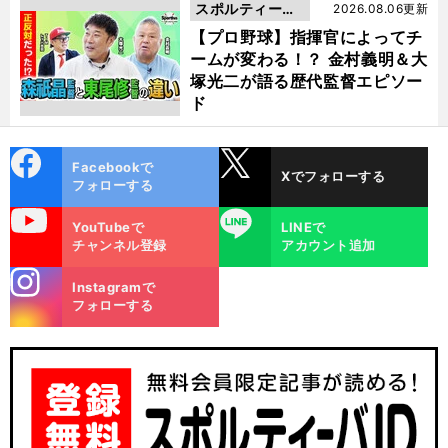
スポルティーバ
2026.08.06更新
動画
【プロ野球】指揮官によってチ
ームが変わる！？ 金村義明＆大
塚光二が語る歴代監督エピソー
ド
cebo
X
Facebookで
Xでフォローする
ok
フォローする
uTube
LINE
YouTubeで
LINEで
チャンネル登録
アカウント追加
stagra
Instagramで
m
フォローする