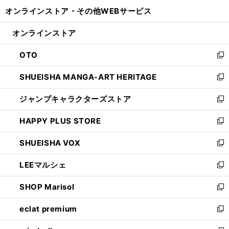
開
ウ
ウ
し
オンラインストア・
その他WEBサービス
く
で
ィ
い
開
ン
ウ
オンラインストア
く
ド
ィ
ウ
ン
OTO
で
ド
新
開
ウ
し
SHUEISHA MANGA-ART HERITAGE
く
で
い
新
開
ウ
し
ジャンプキャラクターズストア
く
ィ
い
新
ン
ウ
し
HAPPY PLUS STORE
ド
ィ
い
新
ウ
ン
ウ
し
SHUEISHA VOX
で
ド
ィ
い
新
開
ウ
ン
ウ
し
LEEマルシェ
く
で
ド
ィ
い
新
開
ウ
ン
ウ
し
SHOP Marisol
く
で
ド
ィ
い
新
開
ウ
ン
ウ
し
eclat premium
く
で
ド
ィ
い
新
開
ウ
ン
ウ
し