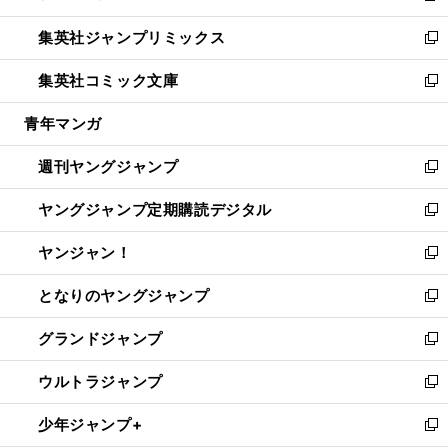
開
ウ
ン
ウ
し
集英社ジャンプリミックス
く
で
ド
ィ
い
新
開
ウ
ン
ウ
し
集英社コミック文庫
く
で
ド
ィ
い
新
開
ウ
ン
ウ
し
青年マンガ
く
で
ド
ィ
い
開
ウ
ン
ウ
週刊ヤングジャンプ
く
で
ド
ィ
新
開
ウ
ン
し
ヤングジャンプ定期購読デジタル
く
で
ド
い
新
開
ウ
ウ
し
ヤンジャン！
く
で
ィ
い
新
開
ン
ウ
し
となりのヤングジャンプ
く
ド
ィ
い
新
ウ
ン
ウ
し
グランドジャンプ
で
ド
ィ
い
新
開
ウ
ン
ウ
し
ウルトラジャンプ
く
で
ド
ィ
い
新
開
ウ
ン
ウ
し
少年ジャンプ+
く
で
ド
ィ
い
新
開
ウ
ン