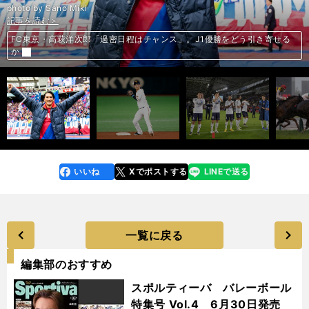
photo by Sano Miki
記事を読む＞
記事を読む＞
記事を読む＞
記事を読む＞
FC東京・高萩洋次郎「過密日程はチャンス」。J1優勝をどう引き寄せる
吉川尚輝が絶望から復活。超一流のスピードが守備では弊害になっていた
東西分割開催の恩恵がデカいのは横浜FC。厳しいのは横浜FMとFC東京
CBC賞で穴党をゾクゾクさせる３頭を発見。過去の激走馬にそっくりだ
前へ
か
いいね
Xでポストする
LINEで送る
line
faceboo
x
k
一覧に戻る
編集部のおすすめ
スポルティーバ バレーボール
特集号 Vol.4 6月30日発売