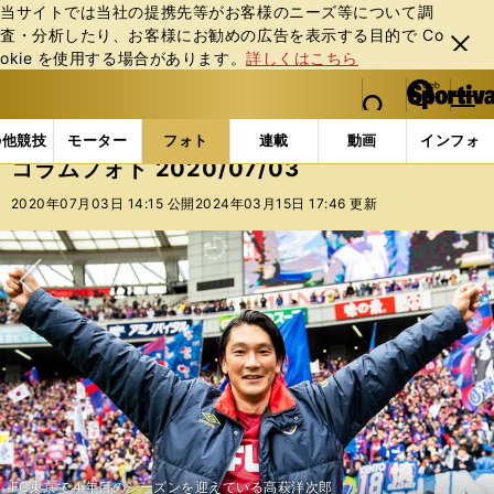
当サイトでは当社の提携先等がお客様のニーズ等について調
査・分析したり、お客様にお勧めの広告を表⽰する⽬的で Co
閉じ
okie を使⽤する場合があります。
詳しくはこちら
る
マイペ
web Sportiva (webスポルティーバ)
検索
メニュ
we
ー
フォトギャラリー
コラムフォト
コラムフォト 2020/
b
ジ
の他競技
モーター
フォト
連載
動画
インフォ
ス
コラムフォト 2020/07/03
ポ
ル
2020年07月03日 14:15 公開
2024年03月15日 17:46 更新
テ
ィ
ー
バ
次へ
FC東京で４年目のシーズンを迎えている高萩洋次郎