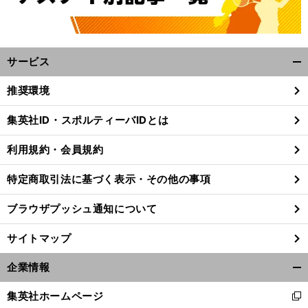
サービス
開
く/
推奨環境
閉
じ
集英社ID・スポルティーバIDとは
る
利用規約・会員規約
特定商取引法に基づく表示・その他の事項
ブラウザプッシュ通知について
サイトマップ
企業情報
開
く/
集英社ホームページ
新
閉