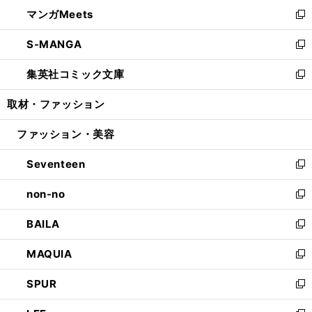
ン
ウ
し
マンガMeets
く
で
ド
ィ
い
新
開
ウ
ン
ウ
し
S-MANGA
く
で
ド
ィ
い
新
開
ウ
ン
ウ
し
集英社コミック文庫
く
で
ド
ィ
い
新
開
ウ
ン
ウ
し
取材・ファッション
く
で
ド
ィ
い
開
ウ
ン
ウ
ファッション・美容
く
で
ド
ィ
開
ウ
ン
Seventeen
く
で
ド
新
開
ウ
し
non-no
く
で
い
新
開
ウ
し
BAILA
く
ィ
い
新
ン
ウ
し
MAQUIA
ド
ィ
い
新
ウ
ン
ウ
し
SPUR
で
ド
ィ
い
新
開
ウ
ン
ウ
し