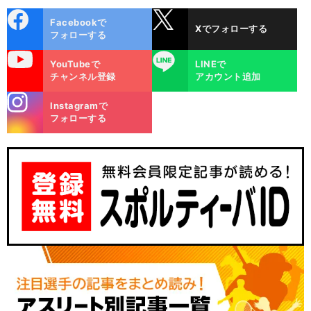
cebo
X
Facebookで
Xでフォローする
ok
フォローする
uTube
LINE
YouTubeで
LINEで
チャンネル登録
アカウント追加
stagra
Instagramで
m
フォローする