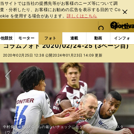
当サイトでは当社の提携先等がお客様のニーズ等について調
査・分析したり、お客様にお勧めの広告を表⽰する⽬的で Co
閉じ
okie を使⽤する場合があります。
詳しくはこちら
る
マイペ
web Sportiva (webスポルティーバ)
検索
メニュ
we
ー
フォトギャラリー
コラムフォト
コラムフォト 2020/
b
ジ
の他競技
モーター
フォト
連載
動画
インフォ
ス
コラムフォト 2020/02/24-25 (3ページ目)
ポ
ル
2020年02月25日 12:38 公開
2024年01月23日 14:09 更新
テ
ィ
ー
バ
次へ
中村俊輔（横浜FC）らの厳しいチェックに合うアンドレス・イニエスタ
（ヴィッセル神戸）