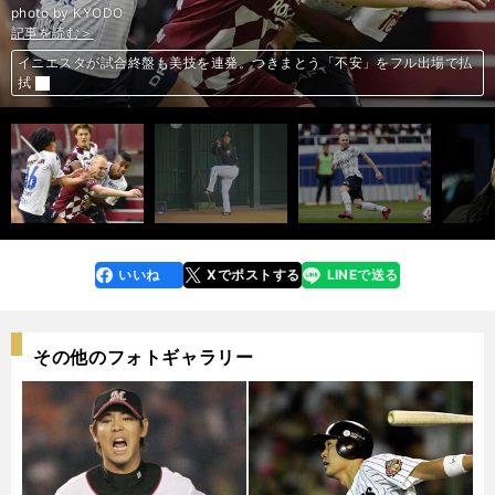
photo by KYODO
記事を読む＞
記事を読む＞
記事を読む＞
記事を読む＞
記事を読む＞
イニエスタが試合終盤も美技を連発。つきまとう「不安」をフル出場で払
前へ
マンＣが凄腕弁護士50人を雇って反撃か。UEFAとの争いの行方は？
元NPB選手が多数所属で話題。琉球ブルーオーシャンズが描く未来
拭
日本ハムのオールド育成選手は野球漬けで「幸せ」だけど「嫌になる」
イニエスタが描く「戦いにくいチーム」。J1優勝へ神戸に何が必要か
いいね
Xでポストする
LINEで送る
line
faceboo
x
k
その他のフォトギャラリー