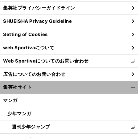
し
じ
集英社プライバシーガイドライン
い
る
ウ
SHUEISHA Privacy Guideline
ィ
ン
Setting of Cookies
ド
ウ
web Sportivaについて
で
開
Web Sportivaについてのお問い合わせ
く
新
し
広告についてのお問い合わせ
い
ウ
集英社サイト
ィ
開
ン
く/
マンガ
ド
閉
ウ
じ
少年マンガ
で
る
開
週刊少年ジャンプ
く
新
し