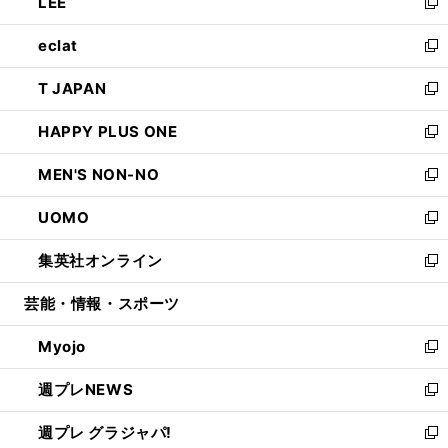
LEE
く
で
ド
ィ
い
新
開
ウ
ン
ウ
し
eclat
く
で
ド
ィ
い
新
開
ウ
ン
ウ
し
T JAPAN
く
で
ド
ィ
い
新
開
ウ
ン
ウ
し
HAPPY PLUS ONE
く
で
ド
ィ
い
新
開
ウ
ン
ウ
し
MEN'S NON-NO
く
で
ド
ィ
い
新
開
ウ
ン
ウ
し
UOMO
く
で
ド
ィ
い
新
開
ウ
ン
ウ
し
集英社オンライン
く
で
ド
ィ
い
新
開
ウ
ン
ウ
し
芸能・情報・スポーツ
く
で
ド
ィ
い
開
ウ
ン
ウ
Myojo
く
で
ド
ィ
新
開
ウ
ン
し
週プレNEWS
く
で
ド
い
新
開
ウ
ウ
し
週プレ グラジャパ!
く
で
ィ
い
新