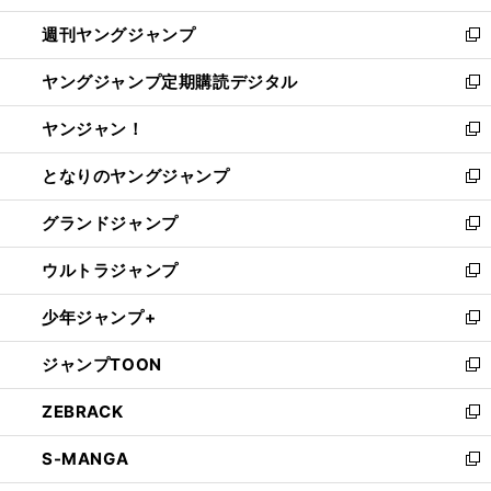
開
ウ
ン
ウ
週刊ヤングジャンプ
く
で
ド
ィ
新
開
ウ
ン
し
ヤングジャンプ定期購読デジタル
く
で
ド
い
新
開
ウ
ウ
し
ヤンジャン！
く
で
ィ
い
新
開
ン
ウ
し
となりのヤングジャンプ
く
ド
ィ
い
新
ウ
ン
ウ
し
グランドジャンプ
で
ド
ィ
い
新
開
ウ
ン
ウ
し
ウルトラジャンプ
く
で
ド
ィ
い
新
開
ウ
ン
ウ
し
少年ジャンプ+
く
で
ド
ィ
い
新
開
ウ
ン
ウ
し
ジャンプTOON
く
で
ド
ィ
い
新
開
ウ
ン
ウ
し
ZEBRACK
く
で
ド
ィ
い
新
開
ウ
ン
ウ
し
S-MANGA
く
で
ド
ィ
い
新
開
ウ
ン
ウ
し