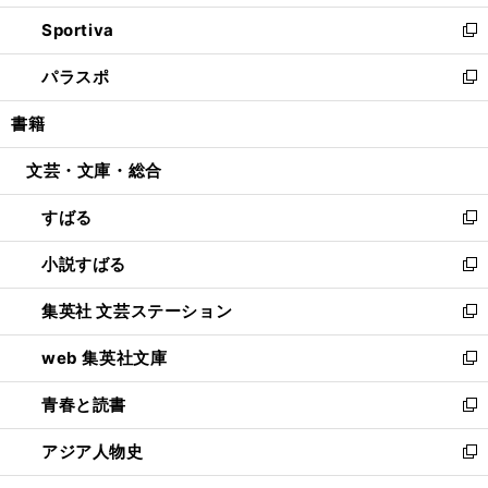
開
ン
ウ
し
Sportiva
く
ド
ィ
い
新
ウ
ン
ウ
し
パラスポ
で
ド
ィ
い
新
開
ウ
ン
ウ
し
書籍
く
で
ド
ィ
い
開
ウ
ン
ウ
文芸・文庫・総合
く
で
ド
ィ
開
ウ
ン
すばる
く
で
ド
新
開
ウ
し
小説すばる
く
で
い
新
開
ウ
し
集英社 文芸ステーション
く
ィ
い
新
ン
ウ
し
web 集英社文庫
ド
ィ
い
新
ウ
ン
ウ
し
青春と読書
で
ド
ィ
い
新
開
ウ
ン
ウ
し
アジア人物史
く
で
ド
ィ
い
新
開
ウ
ン
ウ
し