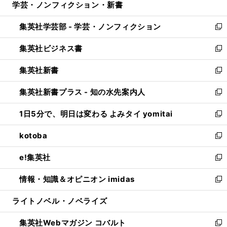
学芸・ノンフィクション・新書
く
で
ド
ィ
い
開
ウ
ン
ウ
集英社学芸部 - 学芸・ノンフィクション
く
で
ド
ィ
新
開
ウ
ン
し
集英社ビジネス書
く
で
ド
い
新
開
ウ
ウ
し
集英社新書
く
で
ィ
い
新
開
ン
ウ
し
集英社新書プラス - 知の水先案内人
く
ド
ィ
い
新
ウ
ン
ウ
し
1日5分で、明日は変わる よみタイ yomitai
で
ド
ィ
い
新
開
ウ
ン
ウ
し
kotoba
く
で
ド
ィ
い
新
開
ウ
ン
ウ
し
e!集英社
く
で
ド
ィ
い
新
開
ウ
ン
ウ
し
情報・知識＆オピニオン imidas
く
で
ド
ィ
い
新
開
ウ
ン
ウ
し
ライトノベル・ノベライズ
く
で
ド
ィ
い
開
ウ
ン
ウ
集英社Webマガジン コバルト
く
で
ド
ィ
新