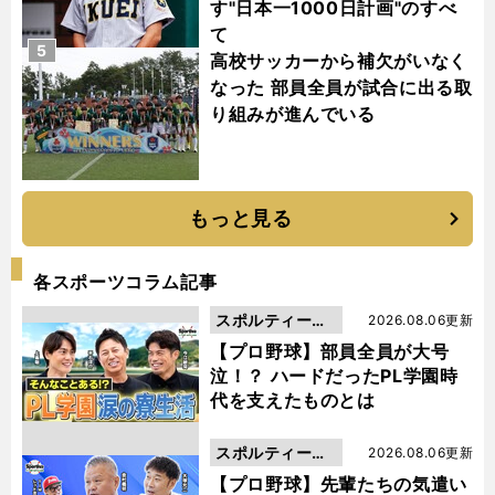
す"日本一1000日計画"のすべ
て
5
高校サッカーから補欠がいなく
なった 部員全員が試合に出る取
り組みが進んでいる
もっと見る
各スポーツコラム記事
スポルティーバ
2026.08.06更新
動画
【プロ野球】部員全員が大号
泣！？ ハードだったPL学園時
代を支えたものとは
スポルティーバ
2026.08.06更新
動画
【プロ野球】先輩たちの気遣い