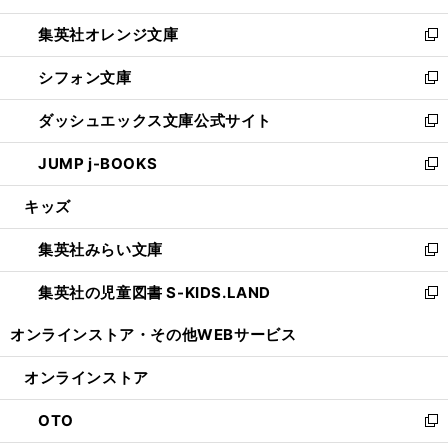
開
ウ
ン
し
集英社オレンジ文庫
く
で
ド
い
新
開
ウ
ウ
し
シフォン文庫
く
で
ィ
い
新
開
ン
ウ
し
ダッシュエックス文庫公式サイト
く
ド
ィ
い
新
ウ
ン
ウ
し
JUMP j-BOOKS
で
ド
ィ
い
新
開
ウ
ン
ウ
し
キッズ
く
で
ド
ィ
い
開
ウ
ン
ウ
集英社みらい文庫
く
で
ド
ィ
新
開
ウ
ン
し
集英社の児童図書 S-KIDS.LAND
く
で
ド
い
新
開
ウ
ウ
し
オンラインストア・
その他WEBサービス
く
で
ィ
い
開
ン
ウ
オンラインストア
く
ド
ィ
ウ
ン
OTO
で
ド
新
開
ウ
し