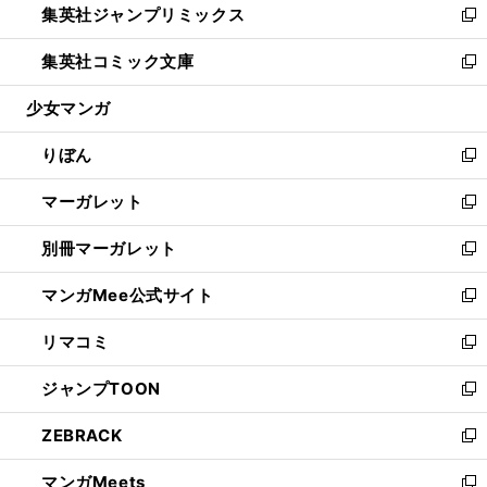
集英社ジャンプリミックス
く
で
ド
ィ
い
新
開
ウ
ン
ウ
し
集英社コミック文庫
く
で
ド
ィ
い
新
開
ウ
ン
ウ
し
少女マンガ
く
で
ド
ィ
い
開
ウ
ン
ウ
りぼん
く
で
ド
ィ
新
開
ウ
ン
し
マーガレット
く
で
ド
い
新
開
ウ
ウ
し
別冊マーガレット
く
で
ィ
い
新
開
ン
ウ
し
マンガMee公式サイト
く
ド
ィ
い
新
ウ
ン
ウ
し
リマコミ
で
ド
ィ
い
新
開
ウ
ン
ウ
し
ジャンプTOON
く
で
ド
ィ
い
新
開
ウ
ン
ウ
し
ZEBRACK
く
で
ド
ィ
い
新
開
ウ
ン
ウ
し
マンガMeets
く
で
ド
ィ
い
新