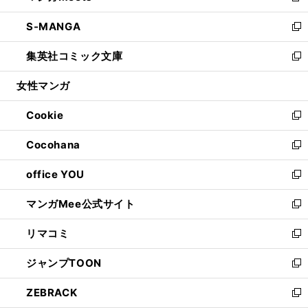
開
ウ
ン
ウ
し
S-MANGA
く
で
ド
ィ
い
新
開
ウ
ン
ウ
し
集英社コミック文庫
く
で
ド
ィ
い
新
開
ウ
ン
ウ
し
女性マンガ
く
で
ド
ィ
い
開
ウ
ン
ウ
Cookie
く
で
ド
ィ
新
開
ウ
ン
し
Cocohana
く
で
ド
い
新
開
ウ
ウ
し
office YOU
く
で
ィ
い
新
開
ン
ウ
し
マンガMee公式サイト
く
ド
ィ
い
新
ウ
ン
ウ
し
リマコミ
で
ド
ィ
い
新
開
ウ
ン
ウ
し
ジャンプTOON
く
で
ド
ィ
い
新
開
ウ
ン
ウ
し
ZEBRACK
く
で
ド
ィ
い
新
開
ウ