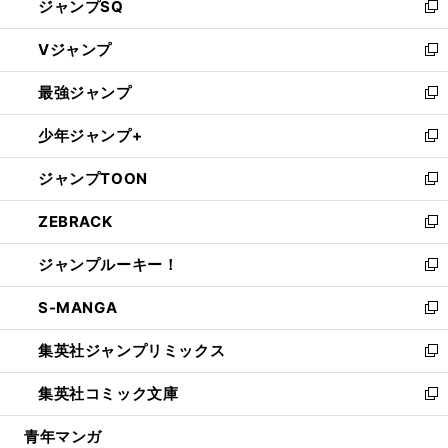
ジャンプSQ
い
新
ウ
し
Vジャンプ
ィ
い
新
ン
ウ
し
最強ジャンプ
ド
ィ
い
新
ウ
ン
ウ
し
少年ジャンプ+
で
ド
ィ
い
新
開
ウ
ン
ウ
し
ジャンプTOON
く
で
ド
ィ
い
新
開
ウ
ン
ウ
し
ZEBRACK
く
で
ド
ィ
い
新
開
ウ
ン
ウ
し
ジャンプルーキー！
く
で
ド
ィ
い
新
開
ウ
ン
ウ
し
S-MANGA
く
で
ド
ィ
い
新
開
ウ
ン
ウ
し
集英社ジャンプリミックス
く
で
ド
ィ
い
新
開
ウ
ン
ウ
し
集英社コミック文庫
く
で
ド
ィ
い
新
開
ウ
ン
ウ
し
青年マンガ
く
で
ド
ィ
い