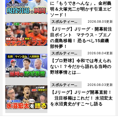
に「もうできへんな」。金村義
明＆大塚光二が明かす引退エピ
ソード！
スポルティーバ
2026.08.05更新
動画
【Jリーグ】Jリーグ・開幕前注
目ポイント マテウス・ブエノ
の鹿島移籍！ 恐るべし15歳磯
部怜夢！
スポルティーバ
2026.08.04更新
動画
【プロ野球】令和では考えられ
ない！？今だから語れる当時の
野球事情とは...
スポルティーバ
2026.08.03更新
動画
【Jリーグ】Jリーグ開幕直前！
注目移籍はこれだ！ 水沼宏太
を水沼貴史がすこ〜し語る