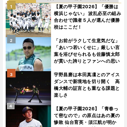
【夏の甲子園2026】「優勝は
1
横浜じゃない」 波乱必至の組み
合わせで識者５人が選んだ優勝
校はここだ！
「お前がラクして生意気だな」
2
「あいつ若いくせに」厳しい言
葉を浴びせられるも佐藤慎太郎
が貫いた誇りとファンへの思い
宇野昌磨は本田真凜とのアイス
3
ダンスで新境地を切り開く 高
橋大輔の証言とも重なる課題と
楽しさ
4
【夏の甲子園2026】「青春っ
て密なので」の原点はあの夏の
惨敗 仙台育英・須江航が明か