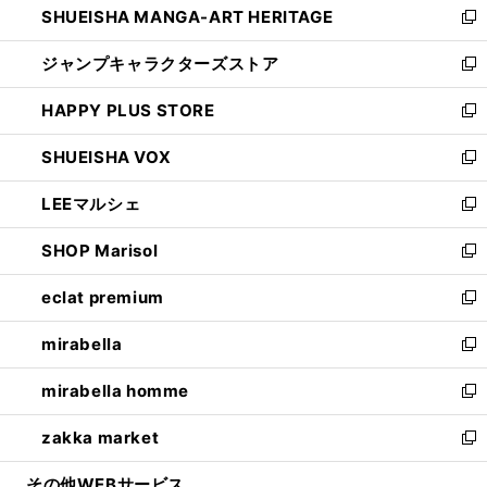
SHUEISHA MANGA-ART HERITAGE
く
で
い
新
開
ウ
し
ジャンプキャラクターズストア
く
ィ
い
新
ン
ウ
し
HAPPY PLUS STORE
ド
ィ
い
新
ウ
ン
ウ
し
SHUEISHA VOX
で
ド
ィ
い
新
開
ウ
ン
ウ
し
LEEマルシェ
く
で
ド
ィ
い
新
開
ウ
ン
ウ
し
SHOP Marisol
く
で
ド
ィ
い
新
開
ウ
ン
ウ
し
eclat premium
く
で
ド
ィ
い
新
開
ウ
ン
ウ
し
mirabella
く
で
ド
ィ
い
新
開
ウ
ン
ウ
し
mirabella homme
く
で
ド
ィ
い
新
開
ウ
ン
ウ
し
zakka market
く
で
ド
ィ
い
新
開
ウ
ン
ウ
し
その他WEBサービス
く
で
ド
ィ