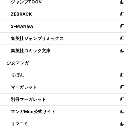
ジャンプTOON
く
で
ド
ィ
い
新
開
ウ
ン
ウ
し
ZEBRACK
く
で
ド
ィ
い
新
開
ウ
ン
ウ
し
S-MANGA
く
で
ド
ィ
い
新
開
ウ
ン
ウ
し
集英社ジャンプリミックス
く
で
ド
ィ
い
新
開
ウ
ン
ウ
し
集英社コミック文庫
く
で
ド
ィ
い
新
開
ウ
ン
ウ
し
少女マンガ
く
で
ド
ィ
い
開
ウ
ン
ウ
りぼん
く
で
ド
ィ
新
開
ウ
ン
し
マーガレット
く
で
ド
い
新
開
ウ
ウ
し
別冊マーガレット
く
で
ィ
い
新
開
ン
ウ
し
マンガMee公式サイト
く
ド
ィ
い
新
ウ
ン
ウ
し
リマコミ
で
ド
ィ
い
新