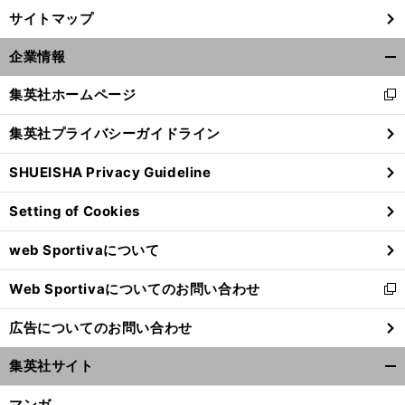
サイトマップ
企業情報
開
く/
集英社ホームページ
新
閉
し
じ
集英社プライバシーガイドライン
い
る
ウ
SHUEISHA Privacy Guideline
ィ
ン
Setting of Cookies
ド
ウ
web Sportivaについて
で
開
Web Sportivaについてのお問い合わせ
く
新
し
広告についてのお問い合わせ
い
ウ
集英社サイト
ィ
開
ン
く/
マンガ