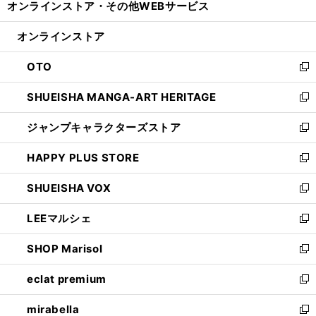
オンラインストア・
その他WEBサービス
く
で
ィ
い
開
ン
ウ
オンラインストア
く
ド
ィ
ウ
ン
OTO
で
ド
新
開
ウ
し
SHUEISHA MANGA-ART HERITAGE
く
で
い
新
開
ウ
し
ジャンプキャラクターズストア
く
ィ
い
新
ン
ウ
し
HAPPY PLUS STORE
ド
ィ
い
新
ウ
ン
ウ
し
SHUEISHA VOX
で
ド
ィ
い
新
開
ウ
ン
ウ
し
LEEマルシェ
く
で
ド
ィ
い
新
開
ウ
ン
ウ
し
SHOP Marisol
く
で
ド
ィ
い
新
開
ウ
ン
ウ
し
eclat premium
く
で
ド
ィ
い
新
開
ウ
ン
ウ
し
mirabella
く
で
ド
ィ
い
新