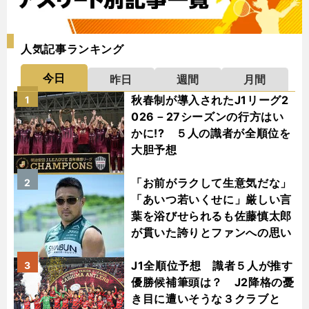
人気記事ランキング
今日
昨日
週間
月間
秋春制が導入されたJ1リーグ2
1
026－27シーズンの行方はい
かに!? ５人の識者が全順位を
大胆予想
「お前がラクして生意気だな」
2
「あいつ若いくせに」厳しい言
葉を浴びせられるも佐藤慎太郎
が貫いた誇りとファンへの思い
J1全順位予想 識者５人が推す
3
優勝候補筆頭は？ J2降格の憂
き目に遭いそうな３クラブと