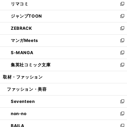
リマコミ
で
ド
ィ
い
新
開
ウ
ン
ウ
し
ジャンプTOON
く
で
ド
ィ
い
新
開
ウ
ン
ウ
し
ZEBRACK
く
で
ド
ィ
い
新
開
ウ
ン
ウ
し
マンガMeets
く
で
ド
ィ
い
新
開
ウ
ン
ウ
し
S-MANGA
く
で
ド
ィ
い
新
開
ウ
ン
ウ
し
集英社コミック文庫
く
で
ド
ィ
い
新
開
ウ
ン
ウ
し
取材・ファッション
く
で
ド
ィ
い
開
ウ
ン
ウ
ファッション・美容
く
で
ド
ィ
開
ウ
ン
Seventeen
く
で
ド
新
開
ウ
し
non-no
く
で
い
新
開
ウ
し
BAILA
く
ィ
い
新