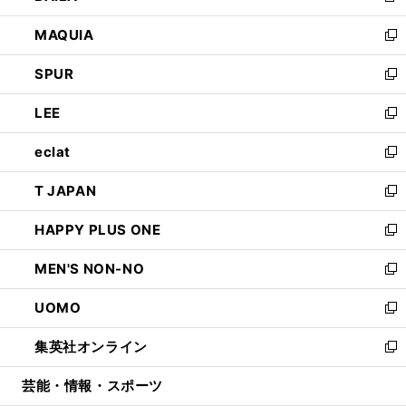
ン
ウ
し
MAQUIA
ド
ィ
い
新
ウ
ン
ウ
し
SPUR
で
ド
ィ
い
新
開
ウ
ン
ウ
し
LEE
く
で
ド
ィ
い
新
開
ウ
ン
ウ
し
eclat
く
で
ド
ィ
い
新
開
ウ
ン
ウ
し
T JAPAN
く
で
ド
ィ
い
新
開
ウ
ン
ウ
し
HAPPY PLUS ONE
く
で
ド
ィ
い
新
開
ウ
ン
ウ
し
MEN'S NON-NO
く
で
ド
ィ
い
新
開
ウ
ン
ウ
し
UOMO
く
で
ド
ィ
い
新
開
ウ
ン
ウ
し
集英社オンライン
く
で
ド
ィ
い
新
開
ウ
ン
ウ
し
芸能・情報・スポーツ
く
で
ド
ィ
い
開
ウ