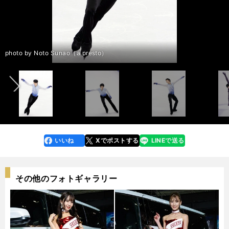
前へ
photo by Noto Sunao（a presto）
photo by Noto Sunao（a presto）
いいね
Xでポストする
LINEで送る
line
faceboo
x
k
その他のフォトギャラリー