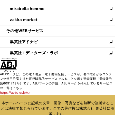
開
ウ
ン
ウ
し
mirabella homme
く
で
ド
ィ
い
新
開
ウ
ン
ウ
し
zakka market
く
で
ド
ィ
い
新
開
ウ
ン
ウ
し
その他WEBサービス
く
で
ド
ィ
い
開
ウ
ン
ウ
集英社アドナビ
く
で
ド
ィ
新
開
ウ
ン
し
集英社エディターズ・ラボ
く
で
ド
い
新
開
ウ
ウ
し
く
で
ィ
い
開
ン
ウ
ABJマークは、この電子書店・電子書籍配信サービスが、著作権者からコンテ
く
ド
ィ
ンツ使用許諾を得た正規版配信サービスであることを示す登録商標（登録番号
ウ
ン
第6091713号）です。ABJマークの詳細、ABJマークを掲示しているサービス
で
ド
の一覧はこちら。
開
ウ
https://aebs.or.jp/
新
く
で
し
い
開
本ホームページに記載の文章・画像・写真などを無断で複製するこ
ウ
く
とは法律で禁じられています。全ての著作権は株式会社 集英社に帰
ィ
属します。
ン