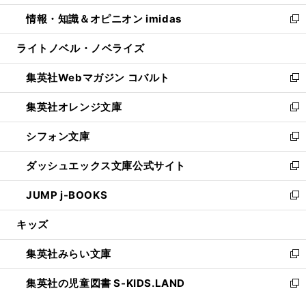
開
ウ
ン
ウ
し
情報・知識＆オピニオン imidas
く
で
ド
ィ
い
新
開
ウ
ン
ウ
し
ライトノベル・ノベライズ
く
で
ド
ィ
い
開
ウ
ン
ウ
集英社Webマガジン コバルト
く
で
ド
ィ
新
開
ウ
ン
し
集英社オレンジ文庫
く
で
ド
い
新
開
ウ
ウ
し
シフォン文庫
く
で
ィ
い
新
開
ン
ウ
し
ダッシュエックス文庫公式サイト
く
ド
ィ
い
新
ウ
ン
ウ
し
JUMP j-BOOKS
で
ド
ィ
い
新
開
ウ
ン
ウ
し
キッズ
く
で
ド
ィ
い
開
ウ
ン
ウ
集英社みらい文庫
く
で
ド
ィ
新
開
ウ
ン
し
集英社の児童図書 S-KIDS.LAND
く
で
ド
い
新
開
ウ
ウ
し