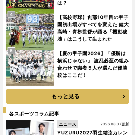
は？
4
【高校野球】創部10年目の甲子
園初出場がすべてを変えた 健大
高崎・青栁監督が語る「機動破
壊」はこうして生まれた
5
【夏の甲子園2026】「優勝は
横浜じゃない」 波乱必至の組み
合わせで識者５人が選んだ優勝
校はここだ！
もっと見る
各スポーツコラム記事
ニュース
2026.08.07更新
YUZURU2027羽生結弦カレン