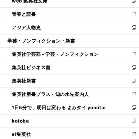
web 集英社文庫
ド
ィ
い
新
ウ
ン
ウ
し
青春と読書
で
ド
ィ
い
新
開
ウ
ン
ウ
し
アジア人物史
く
で
ド
ィ
い
新
開
ウ
ン
ウ
し
学芸・ノンフィクション・新書
く
で
ド
ィ
い
開
ウ
ン
ウ
集英社学芸部 - 学芸・ノンフィクション
く
で
ド
ィ
新
開
ウ
ン
し
集英社ビジネス書
く
で
ド
い
新
開
ウ
ウ
し
集英社新書
く
で
ィ
い
新
開
ン
ウ
し
集英社新書プラス - 知の水先案内人
く
ド
ィ
い
新
ウ
ン
ウ
し
1日5分で、明日は変わる よみタイ yomitai
で
ド
ィ
い
新
開
ウ
ン
ウ
し
kotoba
く
で
ド
ィ
い
新
開
ウ
ン
ウ
し
e!集英社
く
で
ド
ィ
い
新