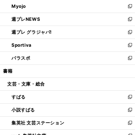
ン
ウ
Myojo
く
で
ド
ィ
新
開
ウ
ン
し
週プレNEWS
く
で
ド
い
新
開
ウ
ウ
し
週プレ グラジャパ!
く
で
ィ
い
新
開
ン
ウ
し
Sportiva
く
ド
ィ
い
新
ウ
ン
ウ
し
パラスポ
で
ド
ィ
い
新
開
ウ
ン
ウ
し
書籍
く
で
ド
ィ
い
開
ウ
ン
ウ
文芸・文庫・総合
く
で
ド
ィ
開
ウ
ン
すばる
く
で
ド
新
開
ウ
し
小説すばる
く
で
い
新
開
ウ
し
集英社 文芸ステーション
く
ィ
い
新
ン
ウ
し