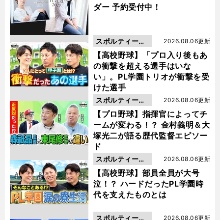
ダー 予約受付中！
スポルティーバ
2026.08.06更新
動画
【高校野球】「プロ入り後もあ
の衝撃を超える選手はいな
い」。PL学園トリオが衝撃を受
けた選手
スポルティーバ
2026.08.06更新
動画
【プロ野球】指揮官によってチ
ームが変わる！？ 金村義明＆大
塚光二が語る歴代監督エピソー
ド
スポルティーバ
2026.08.06更新
動画
【高校野球】部員全員が大号
泣！？ ハードだったPL学園時
代を支えたものとは
スポルティーバ
2026.08.06更新