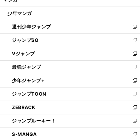
ド
閉
ウ
じ
少年マンガ
で
る
開
週刊少年ジャンプ
く
新
し
ジャンプSQ
い
新
ウ
し
Vジャンプ
ィ
い
新
ン
ウ
し
最強ジャンプ
ド
ィ
い
新
ウ
ン
ウ
し
少年ジャンプ+
で
ド
ィ
い
新
開
ウ
ン
ウ
し
ジャンプTOON
く
で
ド
ィ
い
新
開
ウ
ン
ウ
し
ZEBRACK
く
で
ド
ィ
い
新
開
ウ
ン
ウ
し
ジャンプルーキー！
く
で
ド
ィ
い
新
開
ウ
ン
ウ
し
S-MANGA
く
で
ド
ィ
い
新