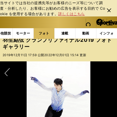
当サイトでは当社の提携先等がお客様のニーズ等について調
査・分析したり、お客様にお勧めの広告を表⽰する⽬的で Co
閉じ
okie を使⽤する場合があります。
詳しくはこちら
る
マイペ
web Sportiva (webスポルティーバ)
検索
メニュ
we
ー
フォトギャラリー
コラムフォト
羽生結弦 グランプ
b
ジ
の他競技
モーター
フォト
連載
動画
インフォ
ス
羽生結弦 グランプリファイナル2019 フォト
ポ
ギャラリー
ル
テ
2019年12月11日 17:59 公開
2022年12月01日 15:14 更新
ィ
ー
バ
次へ