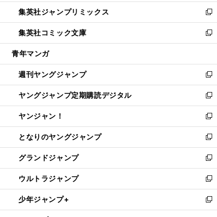
開
ウ
ン
ウ
し
集英社ジャンプリミックス
く
で
ド
ィ
い
新
開
ウ
ン
ウ
し
集英社コミック文庫
く
で
ド
ィ
い
新
開
ウ
ン
ウ
し
青年マンガ
く
で
ド
ィ
い
開
ウ
ン
ウ
週刊ヤングジャンプ
く
で
ド
ィ
新
開
ウ
ン
し
ヤングジャンプ定期購読デジタル
く
で
ド
い
新
開
ウ
ウ
し
ヤンジャン！
く
で
ィ
い
新
開
ン
ウ
し
となりのヤングジャンプ
く
ド
ィ
い
新
ウ
ン
ウ
し
グランドジャンプ
で
ド
ィ
い
新
開
ウ
ン
ウ
し
ウルトラジャンプ
く
で
ド
ィ
い
新
開
ウ
ン
ウ
し
少年ジャンプ+
く
で
ド
ィ
い
新
開
ウ
ン
ウ
し