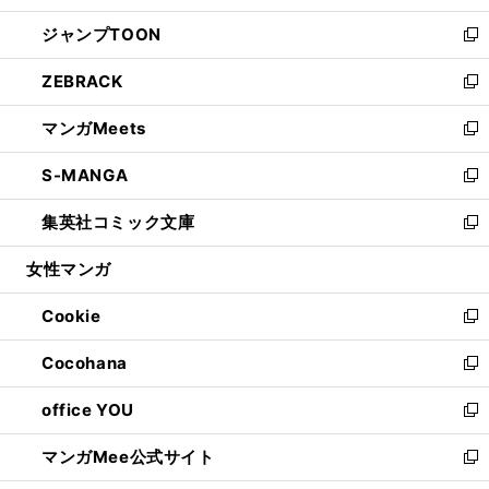
開
ウ
ン
ウ
し
ジャンプTOON
く
で
ド
ィ
い
新
開
ウ
ン
ウ
し
ZEBRACK
く
で
ド
ィ
い
新
開
ウ
ン
ウ
し
マンガMeets
く
で
ド
ィ
い
新
開
ウ
ン
ウ
し
S-MANGA
く
で
ド
ィ
い
新
開
ウ
ン
ウ
し
集英社コミック文庫
く
で
ド
ィ
い
新
開
ウ
ン
ウ
し
女性マンガ
く
で
ド
ィ
い
開
ウ
ン
ウ
Cookie
く
で
ド
ィ
新
開
ウ
ン
し
Cocohana
く
で
ド
い
新
開
ウ
ウ
し
office YOU
く
で
ィ
い
新
開
ン
ウ
し
マンガMee公式サイト
く
ド
ィ
い
新
ウ
ン
ウ
し