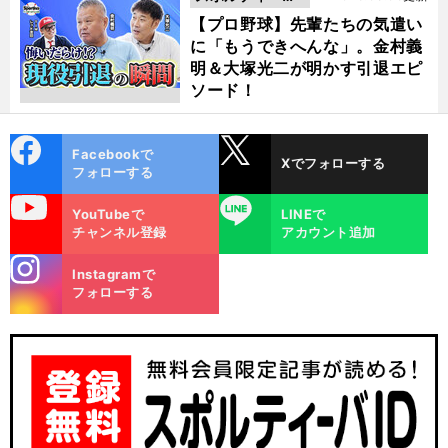
動画
【プロ野球】先輩たちの気遣い
に「もうできへんな」。金村義
明＆大塚光二が明かす引退エピ
ソード！
cebo
X
Facebookで
Xでフォローする
ok
フォローする
uTube
LINE
YouTubeで
LINEで
チャンネル登録
アカウント追加
stagra
Instagramで
m
フォローする