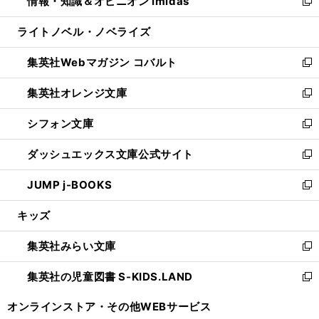
情報・知識＆オピニオン imidas
く
で
ド
ィ
い
新
開
ウ
ン
ウ
し
ライトノベル・ノベライズ
く
で
ド
ィ
い
開
ウ
ン
ウ
集英社Webマガジン コバルト
く
で
ド
ィ
新
開
ウ
ン
し
集英社オレンジ文庫
く
で
ド
い
新
開
ウ
ウ
し
シフォン文庫
く
で
ィ
い
新
開
ン
ウ
し
ダッシュエックス文庫公式サイト
く
ド
ィ
い
新
ウ
ン
ウ
し
JUMP j-BOOKS
で
ド
ィ
い
新
開
ウ
ン
ウ
し
キッズ
く
で
ド
ィ
い
開
ウ
ン
ウ
集英社みらい文庫
く
で
ド
ィ
新
開
ウ
ン
し
集英社の児童図書 S-KIDS.LAND
く
で
ド
い
新
開
ウ
ウ
し
オンラインストア・
その他WEBサービス
く
で
ィ
い