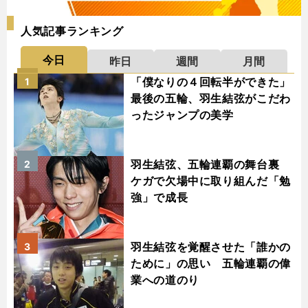
人気記事ランキング
今日
昨日
週間
月間
「僕なりの４回転半ができた」
1
最後の五輪、羽生結弦がこだわ
ったジャンプの美学
羽生結弦、五輪連覇の舞台裏
2
ケガで欠場中に取り組んだ「勉
強」で成長
羽生結弦を覚醒させた「誰かの
3
ために」の思い 五輪連覇の偉
業への道のり