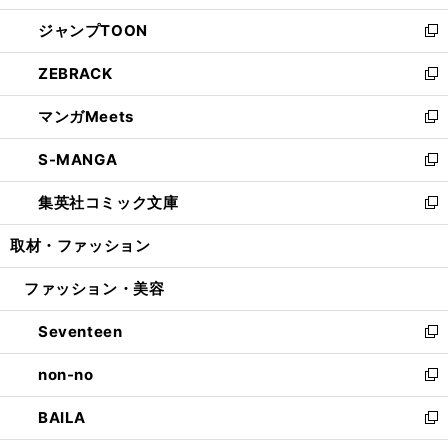
開
ウ
ン
ウ
し
ジャンプTOON
く
で
ド
ィ
い
新
開
ウ
ン
ウ
し
ZEBRACK
く
で
ド
ィ
い
新
開
ウ
ン
ウ
し
マンガMeets
く
で
ド
ィ
い
新
開
ウ
ン
ウ
し
S-MANGA
く
で
ド
ィ
い
新
開
ウ
ン
ウ
し
集英社コミック文庫
く
で
ド
ィ
い
新
開
ウ
ン
ウ
し
取材・ファッション
く
で
ド
ィ
い
開
ウ
ン
ウ
ファッション・美容
く
で
ド
ィ
開
ウ
ン
Seventeen
く
で
ド
新
開
ウ
し
non-no
く
で
い
新
開
ウ
し
BAILA
く
ィ
い
新
ン
ウ
し