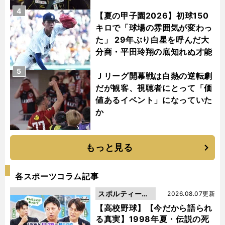
4
【夏の甲子園2026】初球150
キロで「球場の雰囲気が変わっ
た」 29年ぶり白星を呼んだ大
分商・平田玲翔の底知れぬ才能
5
Ｊリーグ開幕戦は白熱の逆転劇
だが観客、視聴者にとって「価
値あるイベント」になっていた
か
もっと見る
各スポーツコラム記事
スポルティーバ
2026.08.07更新
動画
【高校野球】【今だから語られ
る真実】1998年夏・伝説の死