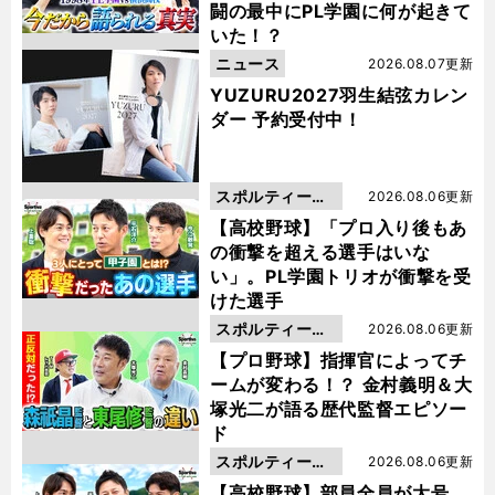
闘の最中にPL学園に何が起きて
いた！？
ニュース
2026.08.07更新
YUZURU2027羽生結弦カレン
ダー 予約受付中！
スポルティーバ
2026.08.06更新
動画
【高校野球】「プロ入り後もあ
の衝撃を超える選手はいな
い」。PL学園トリオが衝撃を受
けた選手
スポルティーバ
2026.08.06更新
動画
【プロ野球】指揮官によってチ
ームが変わる！？ 金村義明＆大
塚光二が語る歴代監督エピソー
ド
スポルティーバ
2026.08.06更新
動画
【高校野球】部員全員が大号