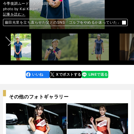
今季復調ムードにある藤田光里
photo by Kai Keijiro
記事を読む＞
記事を読む＞
記事を読む＞
記事を読む＞
前へ
藤田光里を立ち直らせた父とのSNS「ゴルフをやめるか迷っていた」
藤田光里の意外な一面を見た「アイドルが好き。ライブも行きますよ」
藤田光里を立ち直らせた父とのSNS「ゴルフをやめるか迷っていた」
藤田光里の意外な一面を見た「アイドルが好き。ライブも行きますよ」
いいね
Xでポストする
LINEで送る
line
faceboo
x
k
その他のフォトギャラリー