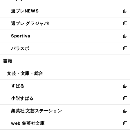
開
ウ
ン
し
週プレNEWS
く
で
ド
い
新
開
ウ
ウ
し
週プレ グラジャパ!
く
で
ィ
い
新
開
ン
ウ
し
Sportiva
く
ド
ィ
い
新
ウ
ン
ウ
し
パラスポ
で
ド
ィ
い
新
開
ウ
ン
ウ
し
書籍
く
で
ド
ィ
い
開
ウ
ン
ウ
文芸・文庫・総合
く
で
ド
ィ
開
ウ
ン
すばる
く
で
ド
新
開
ウ
し
小説すばる
く
で
い
新
開
ウ
し
集英社 文芸ステーション
く
ィ
い
新
ン
ウ
し
web 集英社文庫
ド
ィ
い
新
ウ
ン