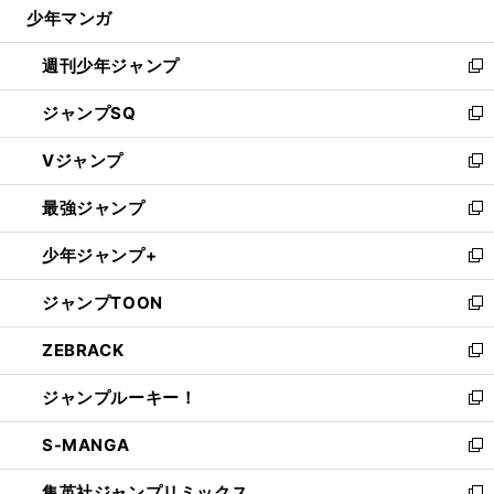
じ
少年マンガ
で
る
開
週刊少年ジャンプ
く
新
し
ジャンプSQ
い
新
ウ
し
Vジャンプ
ィ
い
新
ン
ウ
し
最強ジャンプ
ド
ィ
い
新
ウ
ン
ウ
し
少年ジャンプ+
で
ド
ィ
い
新
開
ウ
ン
ウ
し
ジャンプTOON
く
で
ド
ィ
い
新
開
ウ
ン
ウ
し
ZEBRACK
く
で
ド
ィ
い
新
開
ウ
ン
ウ
し
ジャンプルーキー！
く
で
ド
ィ
い
新
開
ウ
ン
ウ
し
S-MANGA
く
で
ド
ィ
い
新
開
ウ
ン
ウ
し
集英社ジャンプリミックス
く
で
ド