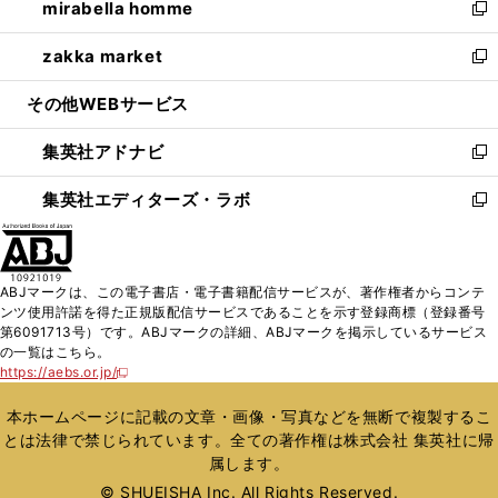
mirabella homme
く
で
ド
ィ
い
新
開
ウ
ン
ウ
し
zakka market
く
で
ド
ィ
い
新
開
ウ
ン
ウ
し
その他WEBサービス
く
で
ド
ィ
い
開
ウ
ン
ウ
集英社アドナビ
く
で
ド
ィ
新
開
ウ
ン
し
集英社エディターズ・ラボ
く
で
ド
い
新
開
ウ
ウ
し
く
で
ィ
い
開
ン
ウ
ABJマークは、この電子書店・電子書籍配信サービスが、著作権者からコンテ
く
ド
ィ
ンツ使用許諾を得た正規版配信サービスであることを示す登録商標（登録番号
ウ
ン
第6091713号）です。ABJマークの詳細、ABJマークを掲示しているサービス
で
ド
の一覧はこちら。
開
ウ
https://aebs.or.jp/
新
く
で
し
い
開
本ホームページに記載の文章・画像・写真などを無断で複製するこ
ウ
く
とは法律で禁じられています。全ての著作権は株式会社 集英社に帰
ィ
属します。
ン
ド
© SHUEISHA Inc. All Rights Reserved.