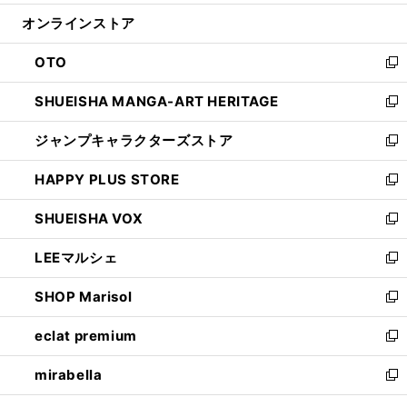
開
ン
ウ
オンラインストア
く
ド
ィ
ウ
ン
OTO
で
ド
新
開
ウ
し
SHUEISHA MANGA-ART HERITAGE
く
で
い
新
開
ウ
し
ジャンプキャラクターズストア
く
ィ
い
新
ン
ウ
し
HAPPY PLUS STORE
ド
ィ
い
新
ウ
ン
ウ
し
SHUEISHA VOX
で
ド
ィ
い
新
開
ウ
ン
ウ
し
LEEマルシェ
く
で
ド
ィ
い
新
開
ウ
ン
ウ
し
SHOP Marisol
く
で
ド
ィ
い
新
開
ウ
ン
ウ
し
eclat premium
く
で
ド
ィ
い
新
開
ウ
ン
ウ
し
mirabella
く
で
ド
ィ
い
新
開
ウ
ン
ウ
し