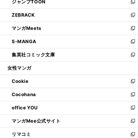
ジャンプTOON
く
で
ド
ィ
い
新
開
ウ
ン
ウ
し
ZEBRACK
く
で
ド
ィ
い
新
開
ウ
ン
ウ
し
マンガMeets
く
で
ド
ィ
い
新
開
ウ
ン
ウ
し
S-MANGA
く
で
ド
ィ
い
新
開
ウ
ン
ウ
し
集英社コミック文庫
く
で
ド
ィ
い
新
開
ウ
ン
ウ
し
女性マンガ
く
で
ド
ィ
い
開
ウ
ン
ウ
Cookie
く
で
ド
ィ
新
開
ウ
ン
し
Cocohana
く
で
ド
い
新
開
ウ
ウ
し
office YOU
く
で
ィ
い
新
開
ン
ウ
し
マンガMee公式サイト
く
ド
ィ
い
新
ウ
ン
ウ
し
リマコミ
で
ド
ィ
い
新