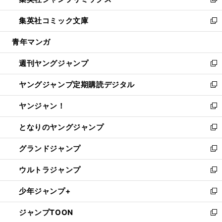
ィ
い
新
開
ウ
ン
ウ
し
集英社コミック文庫
く
で
ド
ィ
い
新
開
ウ
ン
ウ
し
青年マンガ
く
で
ド
ィ
い
開
ウ
ン
ウ
週刊ヤングジャンプ
く
で
ド
ィ
新
開
ウ
ン
し
ヤングジャンプ定期購読デジタル
く
で
ド
い
新
開
ウ
ウ
し
ヤンジャン！
く
で
ィ
い
新
開
ン
ウ
し
となりのヤングジャンプ
く
ド
ィ
い
新
ウ
ン
ウ
し
グランドジャンプ
で
ド
ィ
い
新
開
ウ
ン
ウ
し
ウルトラジャンプ
く
で
ド
ィ
い
新
開
ウ
ン
ウ
し
少年ジャンプ+
く
で
ド
ィ
い
新
開
ウ
ン
ウ
し
ジャンプTOON
く
で
ド
ィ
い
新