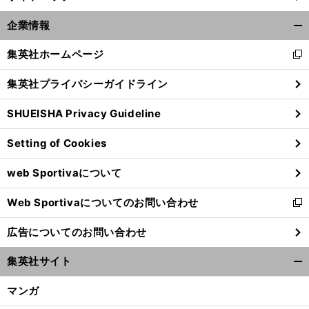
企業情報
開
く/
集英社ホームページ
新
閉
し
じ
集英社プライバシーガイドライン
い
る
ウ
SHUEISHA Privacy Guideline
ィ
ン
Setting of Cookies
ド
ウ
web Sportivaについて
で
開
Web Sportivaについてのお問い合わせ
く
新
し
広告についてのお問い合わせ
い
ウ
集英社サイト
ィ
開
ン
く/
マンガ
ド
閉
ウ