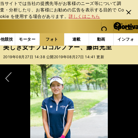
当サイトでは当社の提携先等がお客様のニーズ等について調
査・分析したり、お客様にお勧めの広告を表⽰する⽬的で Co
閉じ
okie を使⽤する場合があります。
詳しくはこちら
る
マイペ
web Sportiva (webスポルティーバ)
検索
メニュ
we
ー
フォトギャラリー
スポーツビーナスギャラリー
美
b
ジ
の他競技
モーター
フォト
連載
動画
インフォ
ス
美しき女子プロゴルファー、藤田光里
ポ
ル
2019年08月27日 14:38 公開
2019年08月27日 14:41 更新
テ
ィ
ー
バ
次へ