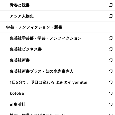
ウ
し
青春と読書
で
ド
ィ
い
新
開
ウ
ン
ウ
し
アジア人物史
く
で
ド
ィ
い
新
開
ウ
ン
ウ
し
学芸・ノンフィクション・新書
く
で
ド
ィ
い
開
ウ
ン
ウ
集英社学芸部 - 学芸・ノンフィクション
く
で
ド
ィ
新
開
ウ
ン
し
集英社ビジネス書
く
で
ド
い
新
開
ウ
ウ
し
集英社新書
く
で
ィ
い
新
開
ン
ウ
し
集英社新書プラス - 知の水先案内人
く
ド
ィ
い
新
ウ
ン
ウ
し
1日5分で、明日は変わる よみタイ yomitai
で
ド
ィ
い
新
開
ウ
ン
ウ
し
kotoba
く
で
ド
ィ
い
新
開
ウ
ン
ウ
し
e!集英社
く
で
ド
ィ
い
新
開
ウ
ン
ウ
し