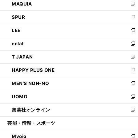
MAQUIA
ド
ィ
い
新
ウ
ン
ウ
し
SPUR
で
ド
ィ
い
新
開
ウ
ン
ウ
し
LEE
く
で
ド
ィ
い
新
開
ウ
ン
ウ
し
eclat
く
で
ド
ィ
い
新
開
ウ
ン
ウ
し
T JAPAN
く
で
ド
ィ
い
新
開
ウ
ン
ウ
し
HAPPY PLUS ONE
く
で
ド
ィ
い
新
開
ウ
ン
ウ
し
MEN'S NON-NO
く
で
ド
ィ
い
新
開
ウ
ン
ウ
し
UOMO
く
で
ド
ィ
い
新
開
ウ
ン
ウ
し
集英社オンライン
く
で
ド
ィ
い
新
開
ウ
ン
ウ
し
芸能・情報・スポーツ
く
で
ド
ィ
い
開
ウ
ン
ウ
Myojo
く
で
ド
ィ
新