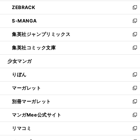
開
ウ
ン
ウ
し
ZEBRACK
く
で
ド
ィ
い
新
開
ウ
ン
ウ
し
S-MANGA
く
で
ド
ィ
い
新
開
ウ
ン
ウ
し
集英社ジャンプリミックス
く
で
ド
ィ
い
新
開
ウ
ン
ウ
し
集英社コミック文庫
く
で
ド
ィ
い
新
開
ウ
ン
ウ
し
少女マンガ
く
で
ド
ィ
い
開
ウ
ン
ウ
りぼん
く
で
ド
ィ
新
開
ウ
ン
し
マーガレット
く
で
ド
い
新
開
ウ
ウ
し
別冊マーガレット
く
で
ィ
い
新
開
ン
ウ
し
マンガMee公式サイト
く
ド
ィ
い
新
ウ
ン
ウ
し
リマコミ
で
ド
ィ
い
新
開
ウ
ン
ウ
し