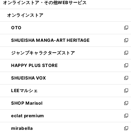
オンラインストア・
その他WEBサービス
く
で
ィ
い
開
ン
ウ
オンラインストア
く
ド
ィ
ウ
ン
OTO
で
ド
新
開
ウ
し
SHUEISHA MANGA-ART HERITAGE
く
で
い
新
開
ウ
し
ジャンプキャラクターズストア
く
ィ
い
新
ン
ウ
し
HAPPY PLUS STORE
ド
ィ
い
新
ウ
ン
ウ
し
SHUEISHA VOX
で
ド
ィ
い
新
開
ウ
ン
ウ
し
LEEマルシェ
く
で
ド
ィ
い
新
開
ウ
ン
ウ
し
SHOP Marisol
く
で
ド
ィ
い
新
開
ウ
ン
ウ
し
eclat premium
く
で
ド
ィ
い
新
開
ウ
ン
ウ
し
mirabella
く
で
ド
ィ
い
新