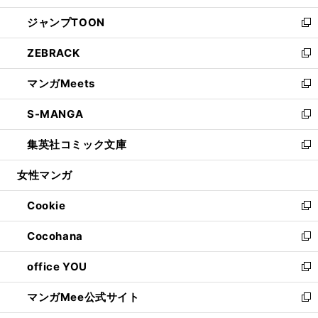
開
ウ
ン
ウ
し
ジャンプTOON
く
で
ド
ィ
い
新
開
ウ
ン
ウ
し
ZEBRACK
く
で
ド
ィ
い
新
開
ウ
ン
ウ
し
マンガMeets
く
で
ド
ィ
い
新
開
ウ
ン
ウ
し
S-MANGA
く
で
ド
ィ
い
新
開
ウ
ン
ウ
し
集英社コミック文庫
く
で
ド
ィ
い
新
開
ウ
ン
ウ
し
女性マンガ
く
で
ド
ィ
い
開
ウ
ン
ウ
Cookie
く
で
ド
ィ
新
開
ウ
ン
し
Cocohana
く
で
ド
い
新
開
ウ
ウ
し
office YOU
く
で
ィ
い
新
開
ン
ウ
し
マンガMee公式サイト
く
ド
ィ
い
新
ウ
ン
ウ
し