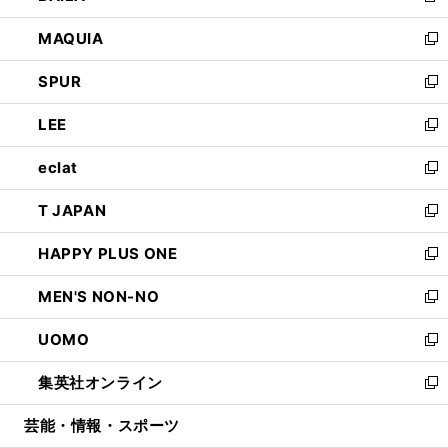
ン
ウ
し
MAQUIA
ド
ィ
い
新
ウ
ン
ウ
し
SPUR
で
ド
ィ
い
新
開
ウ
ン
ウ
し
LEE
く
で
ド
ィ
い
新
開
ウ
ン
ウ
し
eclat
く
で
ド
ィ
い
新
開
ウ
ン
ウ
し
T JAPAN
く
で
ド
ィ
い
新
開
ウ
ン
ウ
し
HAPPY PLUS ONE
く
で
ド
ィ
い
新
開
ウ
ン
ウ
し
MEN'S NON-NO
く
で
ド
ィ
い
新
開
ウ
ン
ウ
し
UOMO
く
で
ド
ィ
い
新
開
ウ
ン
ウ
し
集英社オンライン
く
で
ド
ィ
い
新
開
ウ
ン
ウ
し
芸能・情報・スポーツ
く
で
ド
ィ
い
開
ウ