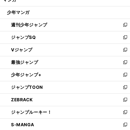
ド
閉
ウ
じ
少年マンガ
で
る
開
週刊少年ジャンプ
く
新
し
ジャンプSQ
い
新
ウ
し
Vジャンプ
ィ
い
新
ン
ウ
し
最強ジャンプ
ド
ィ
い
新
ウ
ン
ウ
し
少年ジャンプ+
で
ド
ィ
い
新
開
ウ
ン
ウ
し
ジャンプTOON
く
で
ド
ィ
い
新
開
ウ
ン
ウ
し
ZEBRACK
く
で
ド
ィ
い
新
開
ウ
ン
ウ
し
ジャンプルーキー！
く
で
ド
ィ
い
新
開
ウ
ン
ウ
し
S-MANGA
く
で
ド
ィ
い
新