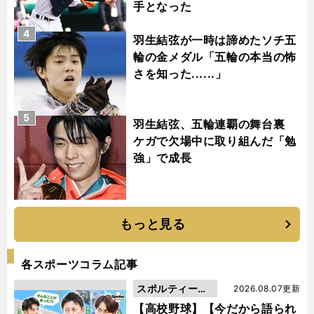
手となった
4
羽生結弦が一時は諦めたソチ五
輪の金メダル「五輪の本当の怖
さを知った......」
5
羽生結弦、五輪連覇の舞台裏
ケガで欠場中に取り組んだ「勉
強」で成長
もっと見る
各スポーツコラム記事
スポルティーバ
2026.08.07更新
動画
【高校野球】【今だから語られ