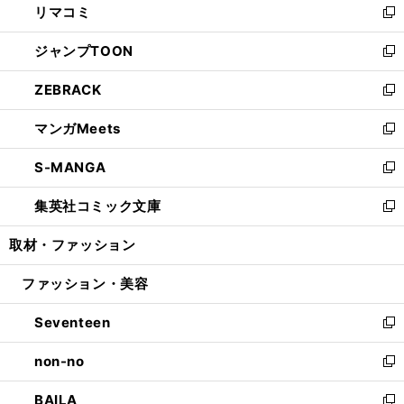
リマコミ
で
ド
ィ
い
新
開
ウ
ン
ウ
し
ジャンプTOON
く
で
ド
ィ
い
新
開
ウ
ン
ウ
し
ZEBRACK
く
で
ド
ィ
い
新
開
ウ
ン
ウ
し
マンガMeets
く
で
ド
ィ
い
新
開
ウ
ン
ウ
し
S-MANGA
く
で
ド
ィ
い
新
開
ウ
ン
ウ
し
集英社コミック文庫
く
で
ド
ィ
い
新
開
ウ
ン
ウ
し
取材・ファッション
く
で
ド
ィ
い
開
ウ
ン
ウ
ファッション・美容
く
で
ド
ィ
開
ウ
ン
Seventeen
く
で
ド
新
開
ウ
し
non-no
く
で
い
新
開
ウ
し
BAILA
く
ィ
い
新