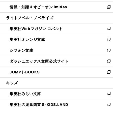
開
ウ
ン
ウ
し
情報・知識＆オピニオン imidas
く
で
ド
ィ
い
新
開
ウ
ン
ウ
し
ライトノベル・ノベライズ
く
で
ド
ィ
い
開
ウ
ン
ウ
集英社Webマガジン コバルト
く
で
ド
ィ
新
開
ウ
ン
し
集英社オレンジ文庫
く
で
ド
い
新
開
ウ
ウ
し
シフォン文庫
く
で
ィ
い
新
開
ン
ウ
し
ダッシュエックス文庫公式サイト
く
ド
ィ
い
新
ウ
ン
ウ
し
JUMP j-BOOKS
で
ド
ィ
い
新
開
ウ
ン
ウ
し
キッズ
く
で
ド
ィ
い
開
ウ
ン
ウ
集英社みらい文庫
く
で
ド
ィ
新
開
ウ
ン
し
集英社の児童図書 S-KIDS.LAND
く
で
ド
い
新
開
ウ
ウ
し