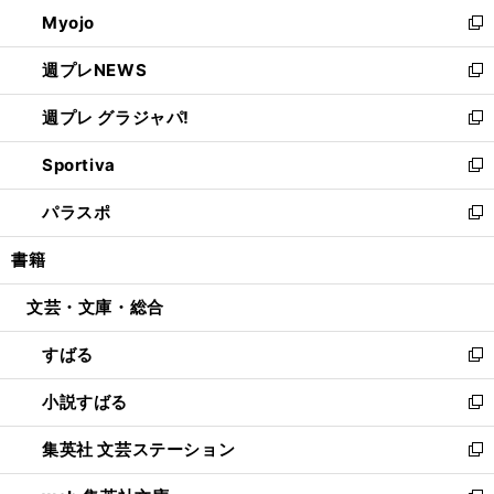
ン
ウ
Myojo
く
で
ド
ィ
新
開
ウ
ン
し
週プレNEWS
く
で
ド
い
新
開
ウ
ウ
し
週プレ グラジャパ!
く
で
ィ
い
新
開
ン
ウ
し
Sportiva
く
ド
ィ
い
新
ウ
ン
ウ
し
パラスポ
で
ド
ィ
い
新
開
ウ
ン
ウ
し
書籍
く
で
ド
ィ
い
開
ウ
ン
ウ
文芸・文庫・総合
く
で
ド
ィ
開
ウ
ン
すばる
く
で
ド
新
開
ウ
し
小説すばる
く
で
い
新
開
ウ
し
集英社 文芸ステーション
く
ィ
い
新
ン
ウ
し