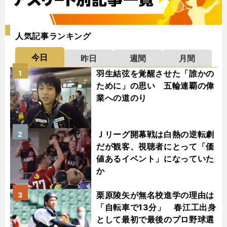
人気記事ランキング
今日
昨日
週間
月間
羽生結弦を覚醒させた「誰かの
1
ために」の思い 五輪連覇の偉
業への道のり
Ｊリーグ開幕戦は白熱の逆転劇
2
だが観客、視聴者にとって「価
値あるイベント」になっていた
か
栗原陵矢が無名校進学の理由は
3
「自転車で13分」 春江工出身
として最初で最後のプロ野球選