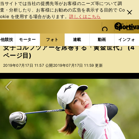
当サイトでは当社の提携先等がお客様のニーズ等について調
査・分析したり、お客様にお勧めの広告を表⽰する⽬的で Co
閉じ
okie を使⽤する場合があります。
詳しくはこちら
る
マイペ
web Sportiva (webスポルティーバ)
検索
メニュ
we
ー
フォトギャラリー
スポーツビーナスギャラリー
女子
b
ジ
の他競技
モーター
フォト
連載
動画
インフォ
ス
女子ゴルフツアーを席巻する「黄金世代」 (4
ポ
ページ目)
ル
テ
2019年07月17日 11:57 公開
2019年07月17日 11:59 更新
ィ
ー
バ
次へ