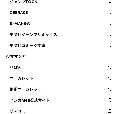
ジャンプTOON
く
で
ド
ィ
い
新
開
ウ
ン
ウ
し
ZEBRACK
く
で
ド
ィ
い
新
開
ウ
ン
ウ
し
S-MANGA
く
で
ド
ィ
い
新
開
ウ
ン
ウ
し
集英社ジャンプリミックス
く
で
ド
ィ
い
新
開
ウ
ン
ウ
し
集英社コミック文庫
く
で
ド
ィ
い
新
開
ウ
ン
ウ
し
少女マンガ
く
で
ド
ィ
い
開
ウ
ン
ウ
りぼん
く
で
ド
ィ
新
開
ウ
ン
し
マーガレット
く
で
ド
い
新
開
ウ
ウ
し
別冊マーガレット
く
で
ィ
い
新
開
ン
ウ
し
マンガMee公式サイト
く
ド
ィ
い
新
ウ
ン
ウ
し
リマコミ
で
ド
ィ
い
新