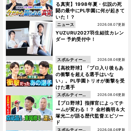
る真実】1998年夏・伝説の死
闘の最中にPL学園に何が起きて
いた！？
ニュース
2026.08.07更新
YUZURU2027羽生結弦カレン
ダー 予約受付中！
スポルティーバ
2026.08.06更新
動画
【高校野球】「プロ入り後もあ
の衝撃を超える選手はいな
い」。PL学園トリオが衝撃を受
けた選手
スポルティーバ
2026.08.06更新
動画
【プロ野球】指揮官によってチ
ームが変わる！？ 金村義明＆大
塚光二が語る歴代監督エピソー
ド
スポルティーバ
2026.08.06更新