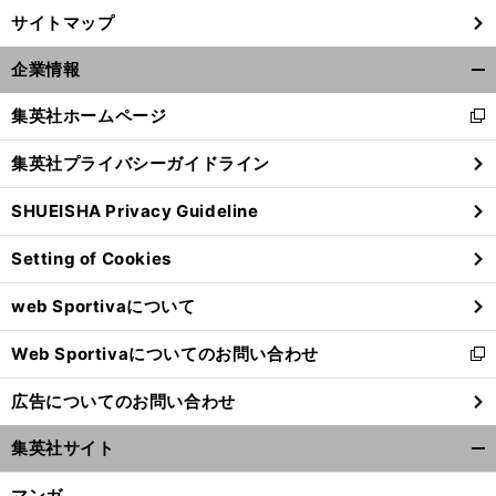
サイトマップ
企業情報
開
く/
集英社ホームページ
新
閉
し
じ
集英社プライバシーガイドライン
い
る
ウ
SHUEISHA Privacy Guideline
ィ
ン
Setting of Cookies
ド
ウ
web Sportivaについて
で
開
Web Sportivaについてのお問い合わせ
く
新
し
広告についてのお問い合わせ
い
ウ
集英社サイト
ィ
開
ン
く/
マンガ