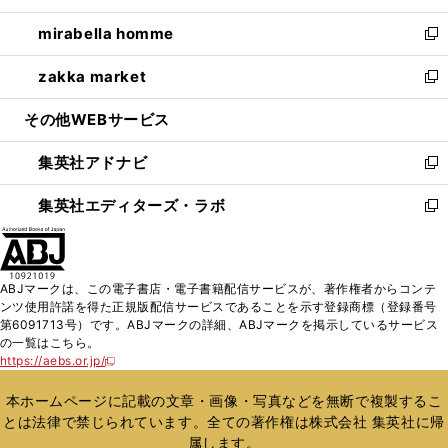
開
ウ
ン
ウ
し
mirabella homme
く
で
ド
ィ
い
新
開
ウ
ン
ウ
し
zakka market
く
で
ド
ィ
い
新
開
ウ
ン
ウ
し
その他WEBサービス
く
で
ド
ィ
い
開
ウ
ン
ウ
集英社アドナビ
く
で
ド
ィ
新
開
ウ
ン
し
集英社エディターズ・ラボ
く
で
ド
い
新
開
ウ
ウ
し
く
で
ィ
い
開
ン
ウ
ABJマークは、この電子書店・電子書籍配信サービスが、著作権者からコンテ
く
ド
ィ
ンツ使用許諾を得た正規版配信サービスであることを示す登録商標（登録番号
ウ
ン
第6091713号）です。ABJマークの詳細、ABJマークを掲示しているサービス
で
ド
の一覧はこちら。
開
ウ
https://aebs.or.jp/
新
く
で
し
い
開
本ホームページに記載の文章・画像・写真などを無断で複製するこ
ウ
く
とは法律で禁じられています。全ての著作権は株式会社 集英社に帰
ィ
属します。
ン