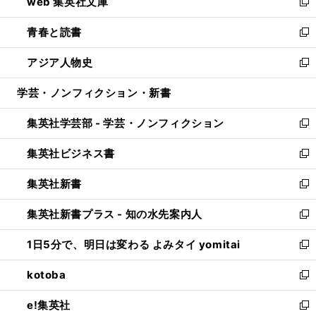
web 集英社文庫
ド
ィ
い
新
ウ
ン
ウ
し
青春と読書
で
ド
ィ
い
新
開
ウ
ン
ウ
し
アジア人物史
く
で
ド
ィ
い
新
開
ウ
ン
ウ
し
学芸・ノンフィクション・新書
く
で
ド
ィ
い
開
ウ
ン
ウ
集英社学芸部 - 学芸・ノンフィクション
く
で
ド
ィ
新
開
ウ
ン
し
集英社ビジネス書
く
で
ド
い
新
開
ウ
ウ
し
集英社新書
く
で
ィ
い
新
開
ン
ウ
し
集英社新書プラス - 知の水先案内人
く
ド
ィ
い
新
ウ
ン
ウ
し
1日5分で、明日は変わる よみタイ yomitai
で
ド
ィ
い
新
開
ウ
ン
ウ
し
kotoba
く
で
ド
ィ
い
新
開
ウ
ン
ウ
し
e!集英社
く
で
ド
ィ
い
新