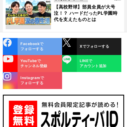
動画
【高校野球】部員全員が大号
泣！？ ハードだったPL学園時
代を支えたものとは
cebo
X
Facebookで
Xでフォローする
ok
フォローする
uTube
LINE
YouTubeで
LINEで
チャンネル登録
アカウント追加
stagra
Instagramで
m
フォローする