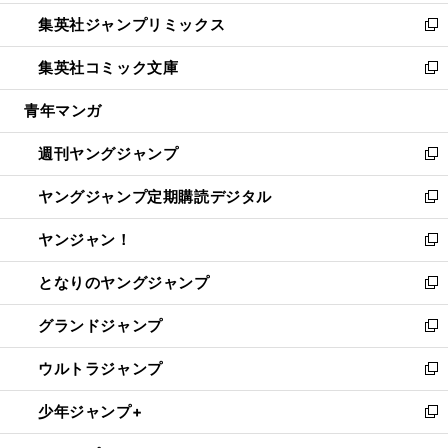
開
ウ
ン
ウ
し
集英社ジャンプリミックス
く
で
ド
ィ
い
新
開
ウ
ン
ウ
し
集英社コミック文庫
く
で
ド
ィ
い
新
開
ウ
ン
ウ
し
青年マンガ
く
で
ド
ィ
い
開
ウ
ン
ウ
週刊ヤングジャンプ
く
で
ド
ィ
新
開
ウ
ン
し
ヤングジャンプ定期購読デジタル
く
で
ド
い
新
開
ウ
ウ
し
ヤンジャン！
く
で
ィ
い
新
開
ン
ウ
し
となりのヤングジャンプ
く
ド
ィ
い
新
ウ
ン
ウ
し
グランドジャンプ
で
ド
ィ
い
新
開
ウ
ン
ウ
し
ウルトラジャンプ
く
で
ド
ィ
い
新
開
ウ
ン
ウ
し
少年ジャンプ+
く
で
ド
ィ
い
新
開
ウ
ン
ウ
し