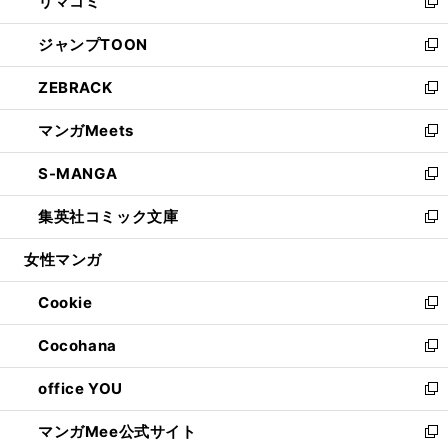
リマコミ
で
ド
ィ
い
新
開
ウ
ン
ウ
し
ジャンプTOON
く
で
ド
ィ
い
新
開
ウ
ン
ウ
し
ZEBRACK
く
で
ド
ィ
い
新
開
ウ
ン
ウ
し
マンガMeets
く
で
ド
ィ
い
新
開
ウ
ン
ウ
し
S-MANGA
く
で
ド
ィ
い
新
開
ウ
ン
ウ
し
集英社コミック文庫
く
で
ド
ィ
い
新
開
ウ
ン
ウ
し
女性マンガ
く
で
ド
ィ
い
開
ウ
ン
ウ
Cookie
く
で
ド
ィ
新
開
ウ
ン
し
Cocohana
く
で
ド
い
新
開
ウ
ウ
し
office YOU
く
で
ィ
い
新
開
ン
ウ
し
マンガMee公式サイト
く
ド
ィ
い
新