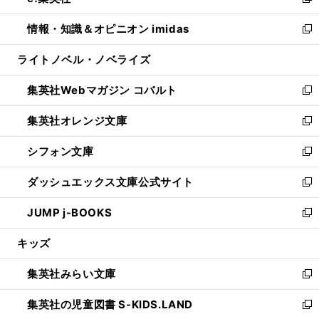
い
新
開
ウ
ン
ウ
し
情報・知識＆オピニオン imidas
く
で
ド
ィ
い
新
開
ウ
ン
ウ
し
ライトノベル・ノベライズ
く
で
ド
ィ
い
開
ウ
ン
ウ
集英社Webマガジン コバルト
く
で
ド
ィ
新
開
ウ
ン
し
集英社オレンジ文庫
く
で
ド
い
新
開
ウ
ウ
し
シフォン文庫
く
で
ィ
い
新
開
ン
ウ
し
ダッシュエックス文庫公式サイト
く
ド
ィ
い
新
ウ
ン
ウ
し
JUMP j-BOOKS
で
ド
ィ
い
新
開
ウ
ン
ウ
し
キッズ
く
で
ド
ィ
い
開
ウ
ン
ウ
集英社みらい文庫
く
で
ド
ィ
新
開
ウ
ン
し
集英社の児童図書 S-KIDS.LAND
く
で
ド
い
新