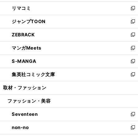
ウ
ン
ウ
し
リマコミ
で
ド
ィ
い
新
開
ウ
ン
ウ
し
ジャンプTOON
く
で
ド
ィ
い
新
開
ウ
ン
ウ
し
ZEBRACK
く
で
ド
ィ
い
新
開
ウ
ン
ウ
し
マンガMeets
く
で
ド
ィ
い
新
開
ウ
ン
ウ
し
S-MANGA
く
で
ド
ィ
い
新
開
ウ
ン
ウ
し
集英社コミック文庫
く
で
ド
ィ
い
新
開
ウ
ン
ウ
し
取材・ファッション
く
で
ド
ィ
い
開
ウ
ン
ウ
ファッション・美容
く
で
ド
ィ
開
ウ
ン
Seventeen
く
で
ド
新
開
ウ
し
non-no
く
で
い
新
開
ウ
し