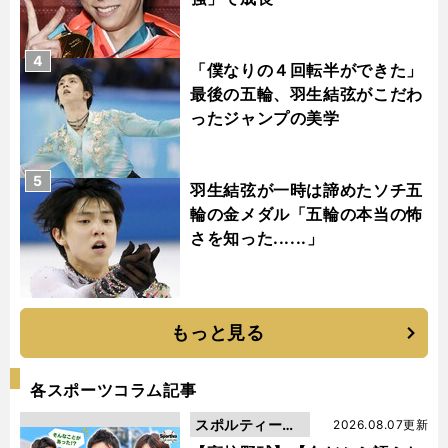
4
「僕なりの４回転半ができた」
最後の五輪、羽生結弦がこだわ
ったジャンプの美学
5
羽生結弦が一時は諦めたソチ五
輪の金メダル「五輪の本当の怖
さを知った......」
もっと見る
各スポーツコラム記事
スポルティーバ
2026.08.07更新