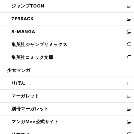
ウ
し
ジャンプTOON
く
で
ド
ィ
い
新
開
ウ
ン
ウ
し
ZEBRACK
く
で
ド
ィ
い
新
開
ウ
ン
ウ
し
S-MANGA
く
で
ド
ィ
い
新
開
ウ
ン
ウ
し
集英社ジャンプリミックス
く
で
ド
ィ
い
新
開
ウ
ン
ウ
し
集英社コミック文庫
く
で
ド
ィ
い
新
開
ウ
ン
ウ
し
少女マンガ
く
で
ド
ィ
い
開
ウ
ン
ウ
りぼん
く
で
ド
ィ
新
開
ウ
ン
し
マーガレット
く
で
ド
い
新
開
ウ
ウ
し
別冊マーガレット
く
で
ィ
い
新
開
ン
ウ
し
マンガMee公式サイト
く
ド
ィ
い
新
ウ
ン
ウ
し