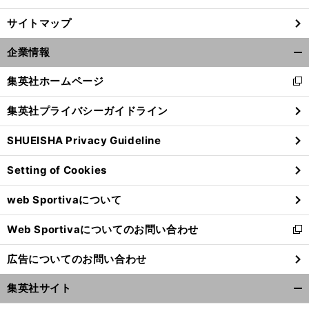
サイトマップ
企業情報
開
く/
集英社ホームページ
新
閉
し
じ
集英社プライバシーガイドライン
い
る
ウ
SHUEISHA Privacy Guideline
ィ
ン
Setting of Cookies
ド
ウ
web Sportivaについて
で
開
Web Sportivaについてのお問い合わせ
く
新
し
広告についてのお問い合わせ
い
ウ
集英社サイト
ィ
開
ン