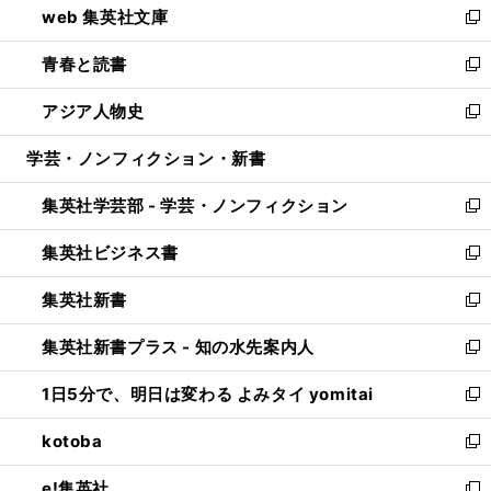
web 集英社文庫
ド
ィ
い
新
ウ
ン
ウ
し
青春と読書
で
ド
ィ
い
新
開
ウ
ン
ウ
し
アジア人物史
く
で
ド
ィ
い
新
開
ウ
ン
ウ
し
学芸・ノンフィクション・新書
く
で
ド
ィ
い
開
ウ
ン
ウ
集英社学芸部 - 学芸・ノンフィクション
く
で
ド
ィ
新
開
ウ
ン
し
集英社ビジネス書
く
で
ド
い
新
開
ウ
ウ
し
集英社新書
く
で
ィ
い
新
開
ン
ウ
し
集英社新書プラス - 知の水先案内人
く
ド
ィ
い
新
ウ
ン
ウ
し
1日5分で、明日は変わる よみタイ yomitai
で
ド
ィ
い
新
開
ウ
ン
ウ
し
kotoba
く
で
ド
ィ
い
新
開
ウ
ン
ウ
し
e!集英社
く
で
ド
ィ