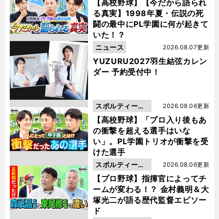
動画
【高校野球】【今だから語られ
る真実】1998年夏・伝説の死
闘の最中にPL学園に何が起きて
いた！？
ニュース
2026.08.07更新
YUZURU2027羽生結弦カレン
ダー 予約受付中！
スポルティーバ
2026.08.06更新
動画
【高校野球】「プロ入り後もあ
の衝撃を超える選手はいな
い」。PL学園トリオが衝撃を受
けた選手
スポルティーバ
2026.08.06更新
動画
【プロ野球】指揮官によってチ
ームが変わる！？ 金村義明＆大
塚光二が語る歴代監督エピソー
ド