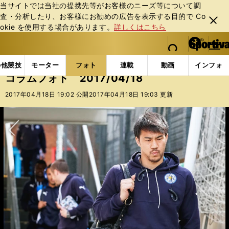
当サイトでは当社の提携先等がお客様のニーズ等について調
査・分析したり、お客様にお勧めの広告を表⽰する⽬的で Co
閉じ
okie を使⽤する場合があります。
詳しくはこちら
る
マイペ
web Sportiva (webスポルティーバ)
検索
メニュ
we
ー
フォトギャラリー
コラムフォト
コラムフォト 2017
b
ジ
の他競技
モーター
フォト
連載
動画
インフォ
ス
コラムフォト 2017/04/18
ポ
ル
2017年04月18日 19:02 公開
2017年04月18日 19:03 更新
テ
ィ
ー
記事を読む＞
バ
山本昌が「センバツで光った10人のエースたち」をレジェンド診断
次へ
記事を読む＞
【フォトギャラリー】
人気女子プロゴルファー９名が語る、今シーズンの目標と手応え
山本昌が「センバツで光った10人のエースたち」をレジェンド診断＞＞