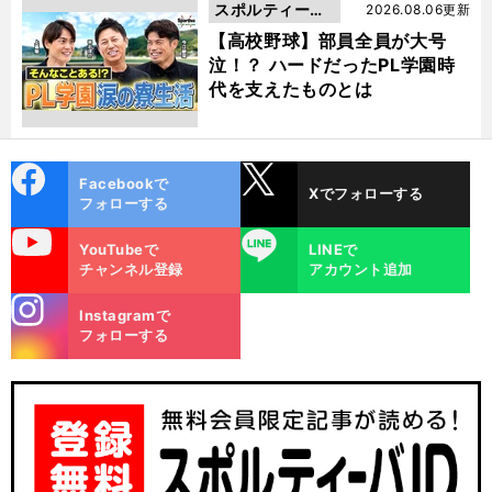
スポルティーバ
2026.08.06更新
動画
【高校野球】部員全員が大号
泣！？ ハードだったPL学園時
代を支えたものとは
cebo
X
Facebookで
Xでフォローする
ok
フォローする
uTube
LINE
YouTubeで
LINEで
チャンネル登録
アカウント追加
stagra
Instagramで
m
フォローする