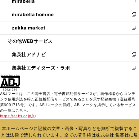
mirabella
く
で
ド
ィ
い
新
開
ウ
ン
ウ
し
mirabella homme
く
で
ド
ィ
い
新
開
ウ
ン
ウ
し
zakka market
く
で
ド
ィ
い
新
開
ウ
ン
ウ
し
その他WEBサービス
く
で
ド
ィ
い
開
ウ
ン
ウ
集英社アドナビ
く
で
ド
ィ
新
開
ウ
ン
し
集英社エディターズ・ラボ
く
で
ド
い
新
開
ウ
ウ
し
く
で
ィ
い
開
ン
ウ
ABJマークは、この電子書店・電子書籍配信サービスが、著作権者からコンテ
く
ド
ィ
ンツ使用許諾を得た正規版配信サービスであることを示す登録商標（登録番号
ウ
ン
第6091713号）です。ABJマークの詳細、ABJマークを掲示しているサービス
で
ド
の一覧はこちら。
開
ウ
https://aebs.or.jp/
新
く
で
し
い
開
本ホームページに記載の文章・画像・写真などを無断で複製するこ
ウ
く
とは法律で禁じられています。全ての著作権は株式会社 集英社に帰
ィ