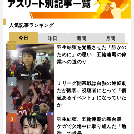
人気記事ランキング
今日
昨日
週間
月間
羽生結弦を覚醒させた「誰かの
1
ために」の思い 五輪連覇の偉
業への道のり
Ｊリーグ開幕戦は白熱の逆転劇
2
だが観客、視聴者にとって「価
値あるイベント」になっていた
か
羽生結弦、五輪連覇の舞台裏
3
ケガで欠場中に取り組んだ「勉
強」で成長