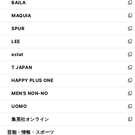
BAILA
く
ィ
い
新
ン
ウ
し
MAQUIA
ド
ィ
い
新
ウ
ン
ウ
し
SPUR
で
ド
ィ
い
新
開
ウ
ン
ウ
し
LEE
く
で
ド
ィ
い
新
開
ウ
ン
ウ
し
eclat
く
で
ド
ィ
い
新
開
ウ
ン
ウ
し
T JAPAN
く
で
ド
ィ
い
新
開
ウ
ン
ウ
し
HAPPY PLUS ONE
く
で
ド
ィ
い
新
開
ウ
ン
ウ
し
MEN'S NON-NO
く
で
ド
ィ
い
新
開
ウ
ン
ウ
し
UOMO
く
で
ド
ィ
い
新
開
ウ
ン
ウ
し
集英社オンライン
く
で
ド
ィ
い
新
開
ウ
ン
ウ
し
芸能・情報・スポーツ
く
で
ド
ィ
い