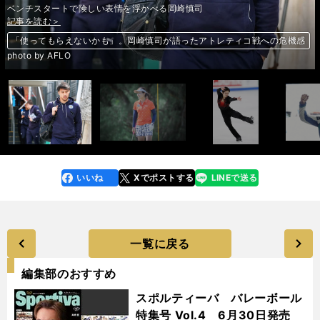
ベンチスタートで険しい表情を浮かべる岡崎慎司
【フォトギャラリー】
記事を読む＞
記事を読む＞
記事を読む＞
記事を読む＞
記事を読む＞
記事を読む＞
★【フォトギャラリー】
人気女子プロゴルファー９名が語る、今シーズンの目標と手応え＞＞
「使ってもらえないかも」。岡崎慎司が語ったアトレティコ戦への危機感
羽生結弦も射程圏内に。世界２位の宇野昌磨は体力アップで伸びしろ増大
室屋義秀がエアレース2勝目。「王者の勝ち方」に次戦・千葉も期待大
室屋義秀がエアレース2勝目。「王者の勝ち方」に次戦・千葉も期待大
山﨑武司が「センバツ11人の強打者」を診断。プロ級の逸材はいるか？＞
美しくないサッカーでも勝つ。浦和ペトロヴィッチ監督が決断した瞬間
世界水泳でワンツーへ。日本のお家芸・男子平泳ぎが超ハイレベル
前へ
＞
photo by AFLO
いいね
Xでポストする
LINEで送る
line
faceboo
x
k
一覧に戻る
編集部のおすすめ
スポルティーバ バレーボール
特集号 Vol.4 6月30日発売