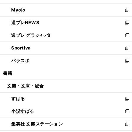
開
ウ
ン
ウ
Myojo
く
で
ド
ィ
新
開
ウ
ン
し
週プレNEWS
く
で
ド
い
新
開
ウ
ウ
し
週プレ グラジャパ!
く
で
ィ
い
新
開
ン
ウ
し
Sportiva
く
ド
ィ
い
新
ウ
ン
ウ
し
パラスポ
で
ド
ィ
い
新
開
ウ
ン
ウ
し
書籍
く
で
ド
ィ
い
開
ウ
ン
ウ
文芸・文庫・総合
く
で
ド
ィ
開
ウ
ン
すばる
く
で
ド
新
開
ウ
し
小説すばる
く
で
い
新
開
ウ
し
集英社 文芸ステーション
く
ィ
い
新
ン
ウ
し