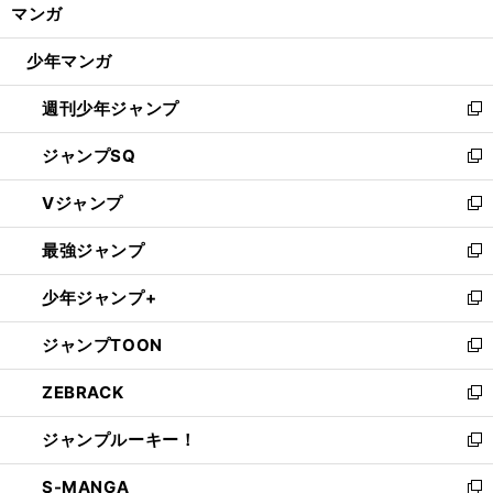
く/
マンガ
ド
閉
ウ
じ
少年マンガ
で
る
開
週刊少年ジャンプ
く
新
し
ジャンプSQ
い
新
ウ
し
Vジャンプ
ィ
い
新
ン
ウ
し
最強ジャンプ
ド
ィ
い
新
ウ
ン
ウ
し
少年ジャンプ+
で
ド
ィ
い
新
開
ウ
ン
ウ
し
ジャンプTOON
く
で
ド
ィ
い
新
開
ウ
ン
ウ
し
ZEBRACK
く
で
ド
ィ
い
新
開
ウ
ン
ウ
し
ジャンプルーキー！
く
で
ド
ィ
い
新
開
ウ
ン
ウ
し
S-MANGA
く
で
ド
ィ
い
新