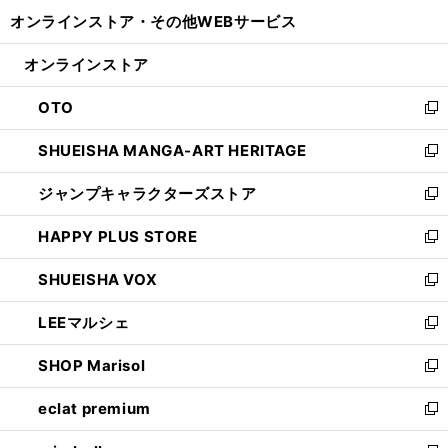
開
ウ
ウ
し
オンラインストア・
その他WEBサービス
く
で
ィ
い
開
ン
ウ
オンラインストア
く
ド
ィ
ウ
ン
OTO
で
ド
新
開
ウ
し
SHUEISHA MANGA-ART HERITAGE
く
で
い
新
開
ウ
し
ジャンプキャラクターズストア
く
ィ
い
新
ン
ウ
し
HAPPY PLUS STORE
ド
ィ
い
新
ウ
ン
ウ
し
SHUEISHA VOX
で
ド
ィ
い
新
開
ウ
ン
ウ
し
LEEマルシェ
く
で
ド
ィ
い
新
開
ウ
ン
ウ
し
SHOP Marisol
く
で
ド
ィ
い
新
開
ウ
ン
ウ
し
eclat premium
く
で
ド
ィ
い
新
開
ウ
ン
ウ
し