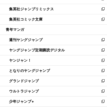
開
ウ
ン
ウ
し
集英社ジャンプリミックス
く
で
ド
ィ
い
新
開
ウ
ン
ウ
し
集英社コミック文庫
く
で
ド
ィ
い
新
開
ウ
ン
ウ
し
青年マンガ
く
で
ド
ィ
い
開
ウ
ン
ウ
週刊ヤングジャンプ
く
で
ド
ィ
新
開
ウ
ン
し
ヤングジャンプ定期購読デジタル
く
で
ド
い
新
開
ウ
ウ
し
ヤンジャン！
く
で
ィ
い
新
開
ン
ウ
し
となりのヤングジャンプ
く
ド
ィ
い
新
ウ
ン
ウ
し
グランドジャンプ
で
ド
ィ
い
新
開
ウ
ン
ウ
し
ウルトラジャンプ
く
で
ド
ィ
い
新
開
ウ
ン
ウ
し
少年ジャンプ+
く
で
ド
ィ
い
新
開
ウ
ン