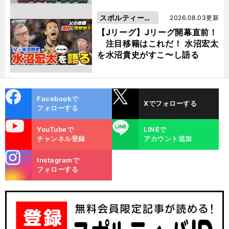
スポルティーバ
2026.08.03更新
動画
【Jリーグ】Jリーグ開幕直前！
注目移籍はこれだ！ 水沼宏太
を水沼貴史がすこ〜し語る
cebo
X
Facebookで
Xでフォローする
ok
フォローする
uTube
LINE
YouTubeで
LINEで
チャンネル登録
アカウント追加
stagra
Instagramで
m
フォローする