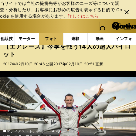
当サイトでは当社の提携先等がお客様のニーズ等について調
査・分析したり、お客様にお勧めの広告を表⽰する⽬的で Co
閉じ
okie を使⽤する場合があります。
詳しくはこちら
る
マイペ
web Sportiva (webスポルティーバ)
検索
メニュ
we
ー
フォトギャラリー
コラムフォト
【エアレース】今季
b
ジ
の他競技
モーター
フォト
連載
動画
インフォ
ス
【エアレース】今季を戦う14人の超人パイロ
ポ
ット
ル
テ
2017年02月10日 20:46 公開
2017年02月10日 20:51 更新
ィ
ー
バ
次へ
■マティアス・ドルダラー（46歳）／ドイツ