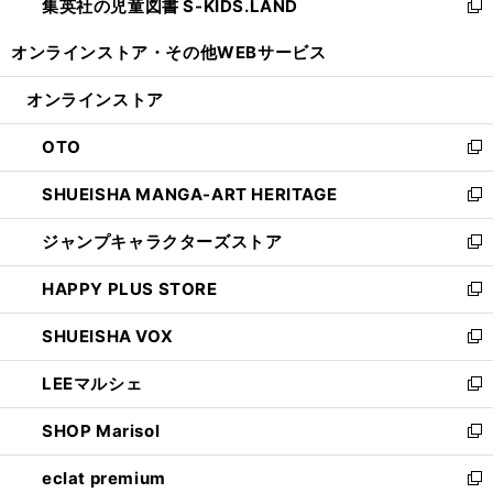
集英社の児童図書 S-KIDS.LAND
く
で
ド
い
新
開
ウ
ウ
し
オンラインストア・
その他WEBサービス
く
で
ィ
い
開
ン
ウ
オンラインストア
く
ド
ィ
ウ
ン
OTO
で
ド
新
開
ウ
し
SHUEISHA MANGA-ART HERITAGE
く
で
い
新
開
ウ
し
ジャンプキャラクターズストア
く
ィ
い
新
ン
ウ
し
HAPPY PLUS STORE
ド
ィ
い
新
ウ
ン
ウ
し
SHUEISHA VOX
で
ド
ィ
い
新
開
ウ
ン
ウ
し
LEEマルシェ
く
で
ド
ィ
い
新
開
ウ
ン
ウ
し
SHOP Marisol
く
で
ド
ィ
い
新
開
ウ
ン
ウ
し
eclat premium
く
で
ド
ィ
い
新