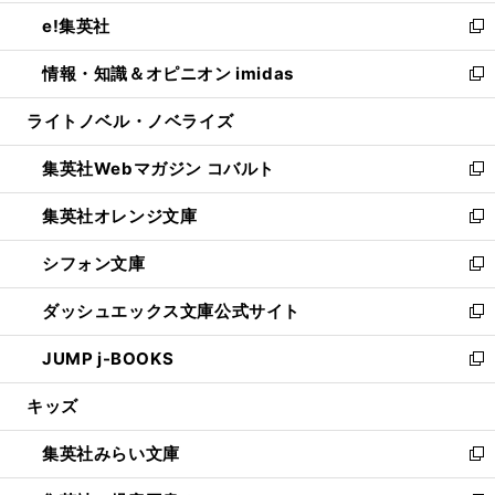
開
ウ
ン
ウ
し
e!集英社
く
で
ド
ィ
い
新
開
ウ
ン
ウ
し
情報・知識＆オピニオン imidas
く
で
ド
ィ
い
新
開
ウ
ン
ウ
し
ライトノベル・ノベライズ
く
で
ド
ィ
い
開
ウ
ン
ウ
集英社Webマガジン コバルト
く
で
ド
ィ
新
開
ウ
ン
し
集英社オレンジ文庫
く
で
ド
い
新
開
ウ
ウ
し
シフォン文庫
く
で
ィ
い
新
開
ン
ウ
し
ダッシュエックス文庫公式サイト
く
ド
ィ
い
新
ウ
ン
ウ
し
JUMP j-BOOKS
で
ド
ィ
い
新
開
ウ
ン
ウ
し
キッズ
く
で
ド
ィ
い
開
ウ
ン
ウ
集英社みらい文庫
く
で
ド
ィ
新
開
ウ
ン
し