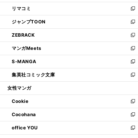
ウ
ン
ウ
し
リマコミ
で
ド
ィ
い
新
開
ウ
ン
ウ
し
ジャンプTOON
く
で
ド
ィ
い
新
開
ウ
ン
ウ
し
ZEBRACK
く
で
ド
ィ
い
新
開
ウ
ン
ウ
し
マンガMeets
く
で
ド
ィ
い
新
開
ウ
ン
ウ
し
S-MANGA
く
で
ド
ィ
い
新
開
ウ
ン
ウ
し
集英社コミック文庫
く
で
ド
ィ
い
新
開
ウ
ン
ウ
し
女性マンガ
く
で
ド
ィ
い
開
ウ
ン
ウ
Cookie
く
で
ド
ィ
新
開
ウ
ン
し
Cocohana
く
で
ド
い
新
開
ウ
ウ
し
office YOU
く
で
ィ
い
新
開
ン
ウ
し