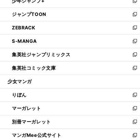
少年ジャンプ+
く
で
ド
ィ
い
新
開
ウ
ン
ウ
し
ジャンプTOON
く
で
ド
ィ
い
新
開
ウ
ン
ウ
し
ZEBRACK
く
で
ド
ィ
い
新
開
ウ
ン
ウ
し
S-MANGA
く
で
ド
ィ
い
新
開
ウ
ン
ウ
し
集英社ジャンプリミックス
く
で
ド
ィ
い
新
開
ウ
ン
ウ
し
集英社コミック文庫
く
で
ド
ィ
い
新
開
ウ
ン
ウ
し
少女マンガ
く
で
ド
ィ
い
開
ウ
ン
ウ
りぼん
く
で
ド
ィ
新
開
ウ
ン
し
マーガレット
く
で
ド
い
新
開
ウ
ウ
し
別冊マーガレット
く
で
ィ
い
新
開
ン
ウ
し
マンガMee公式サイト
く
ド
ィ
い
新