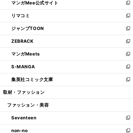
マンガMee公式サイト
く
ド
ィ
い
新
ウ
ン
ウ
し
リマコミ
で
ド
ィ
い
新
開
ウ
ン
ウ
し
ジャンプTOON
く
で
ド
ィ
い
新
開
ウ
ン
ウ
し
ZEBRACK
く
で
ド
ィ
い
新
開
ウ
ン
ウ
し
マンガMeets
く
で
ド
ィ
い
新
開
ウ
ン
ウ
し
S-MANGA
く
で
ド
ィ
い
新
開
ウ
ン
ウ
し
集英社コミック文庫
く
で
ド
ィ
い
新
開
ウ
ン
ウ
し
取材・ファッション
く
で
ド
ィ
い
開
ウ
ン
ウ
ファッション・美容
く
で
ド
ィ
開
ウ
ン
Seventeen
く
で
ド
新
開
ウ
し
non-no
く
で
い
新