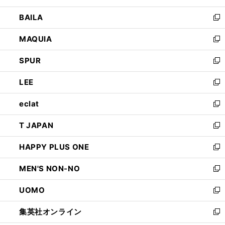
開
ウ
し
BAILA
く
ィ
い
新
ン
ウ
し
MAQUIA
ド
ィ
い
新
ウ
ン
ウ
し
SPUR
で
ド
ィ
い
新
開
ウ
ン
ウ
し
LEE
く
で
ド
ィ
い
新
開
ウ
ン
ウ
し
eclat
く
で
ド
ィ
い
新
開
ウ
ン
ウ
し
T JAPAN
く
で
ド
ィ
い
新
開
ウ
ン
ウ
し
HAPPY PLUS ONE
く
で
ド
ィ
い
新
開
ウ
ン
ウ
し
MEN'S NON-NO
く
で
ド
ィ
い
新
開
ウ
ン
ウ
し
UOMO
く
で
ド
ィ
い
新
開
ウ
ン
ウ
し
集英社オンライン
く
で
ド
ィ
い
新
開
ウ
ン
ウ
し