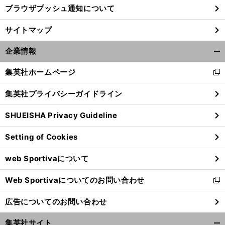
ブラウザプッシュ通知について
サイトマップ
企業情報
開
く/
集英社ホームページ
新
閉
し
じ
集英社プライバシーガイドライン
い
る
ウ
SHUEISHA Privacy Guideline
ィ
ン
Setting of Cookies
ド
ウ
web Sportivaについて
で
開
Web Sportivaについてのお問い合わせ
く
新
し
広告についてのお問い合わせ
い
ウ
集英社サイト
ィ