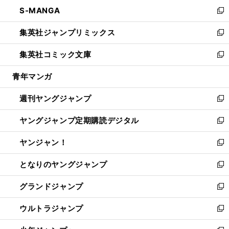
ン
ウ
し
S-MANGA
く
で
ド
ィ
い
新
開
ウ
ン
ウ
し
集英社ジャンプリミックス
く
で
ド
ィ
い
新
開
ウ
ン
ウ
し
集英社コミック文庫
く
で
ド
ィ
い
新
開
ウ
ン
ウ
し
青年マンガ
く
で
ド
ィ
い
開
ウ
ン
ウ
週刊ヤングジャンプ
く
で
ド
ィ
新
開
ウ
ン
し
ヤングジャンプ定期購読デジタル
く
で
ド
い
新
開
ウ
ウ
し
ヤンジャン！
く
で
ィ
い
新
開
ン
ウ
し
となりのヤングジャンプ
く
ド
ィ
い
新
ウ
ン
ウ
し
グランドジャンプ
で
ド
ィ
い
新
開
ウ
ン
ウ
し
ウルトラジャンプ
く
で
ド
ィ
い
新
開
ウ
ン
ウ
し