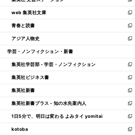
ィ
い
新
ン
ウ
し
web 集英社文庫
ド
ィ
い
新
ウ
ン
ウ
し
青春と読書
で
ド
ィ
い
新
開
ウ
ン
ウ
し
アジア人物史
く
で
ド
ィ
い
新
開
ウ
ン
ウ
し
学芸・ノンフィクション・新書
く
で
ド
ィ
い
開
ウ
ン
ウ
集英社学芸部 - 学芸・ノンフィクション
く
で
ド
ィ
新
開
ウ
ン
し
集英社ビジネス書
く
で
ド
い
新
開
ウ
ウ
し
集英社新書
く
で
ィ
い
新
開
ン
ウ
し
集英社新書プラス - 知の水先案内人
く
ド
ィ
い
新
ウ
ン
ウ
し
1日5分で、明日は変わる よみタイ yomitai
で
ド
ィ
い
新
開
ウ
ン
ウ
し
kotoba
く
で
ド
ィ
い
新