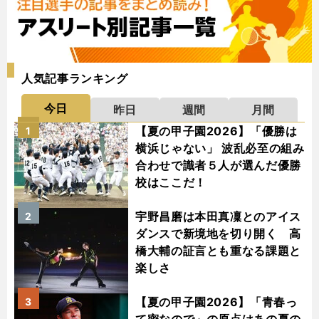
人気記事ランキング
今日
昨日
週間
月間
【夏の甲子園2026】「優勝は
1
横浜じゃない」 波乱必至の組み
合わせで識者５人が選んだ優勝
校はここだ！
宇野昌磨は本田真凜とのアイス
2
ダンスで新境地を切り開く 高
橋大輔の証言とも重なる課題と
楽しさ
【夏の甲子園2026】「青春っ
3
て密なので」の原点はあの夏の