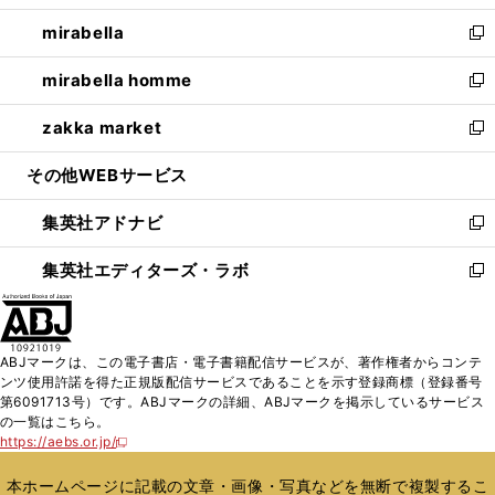
開
ウ
ン
ウ
し
mirabella
く
で
ド
ィ
い
新
開
ウ
ン
ウ
し
mirabella homme
く
で
ド
ィ
い
新
開
ウ
ン
ウ
し
zakka market
く
で
ド
ィ
い
新
開
ウ
ン
ウ
し
その他WEBサービス
く
で
ド
ィ
い
開
ウ
ン
ウ
集英社アドナビ
く
で
ド
ィ
新
開
ウ
ン
し
集英社エディターズ・ラボ
く
で
ド
い
新
開
ウ
ウ
し
く
で
ィ
い
開
ン
ウ
ABJマークは、この電子書店・電子書籍配信サービスが、著作権者からコンテ
く
ド
ィ
ンツ使用許諾を得た正規版配信サービスであることを示す登録商標（登録番号
ウ
ン
第6091713号）です。ABJマークの詳細、ABJマークを掲示しているサービス
で
ド
の一覧はこちら。
開
ウ
https://aebs.or.jp/
新
く
で
し
い
開
本ホームページに記載の文章・画像・写真などを無断で複製するこ