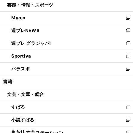
芸能・情報・スポーツ
く
で
ド
ィ
い
開
ウ
ン
ウ
Myojo
く
で
ド
ィ
新
開
ウ
ン
し
週プレNEWS
く
で
ド
い
新
開
ウ
ウ
し
週プレ グラジャパ!
く
で
ィ
い
新
開
ン
ウ
し
Sportiva
く
ド
ィ
い
新
ウ
ン
ウ
し
パラスポ
で
ド
ィ
い
新
開
ウ
ン
ウ
し
書籍
く
で
ド
ィ
い
開
ウ
ン
ウ
文芸・文庫・総合
く
で
ド
ィ
開
ウ
ン
すばる
く
で
ド
新
開
ウ
し
小説すばる
く
で
い
新
開
ウ
し
集英社 文芸ステーション
く