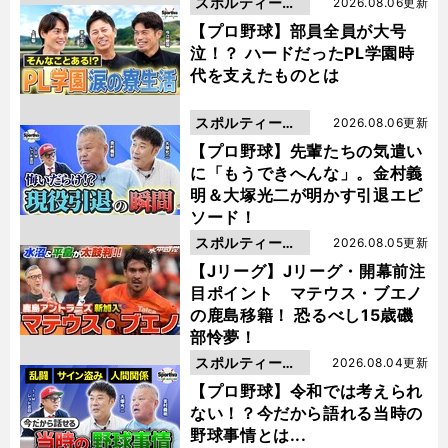
スポルティーバ
2026.08.06更新
動画
【プロ野球】部員全員が大号
泣！？ ハードだったPL学園時
代を支えたものとは
スポルティーバ
2026.08.06更新
動画
【プロ野球】先輩たちの気遣い
に「もうできへんな」。金村義
明＆大塚光二が明かす引退エピ
ソード！
スポルティーバ
2026.08.05更新
動画
【Jリーグ】Jリーグ・開幕前注
目ポイント マテウス・ブエノ
の鹿島移籍！ 恐るべし15歳磯
部怜夢！
スポルティーバ
2026.08.04更新
動画
【プロ野球】令和では考えられ
ない！？今だから語れる当時の
野球事情とは...