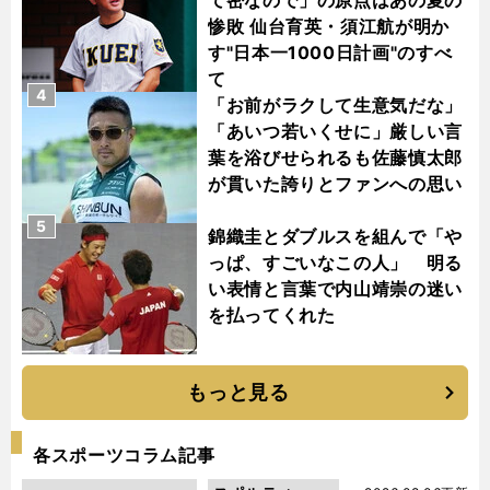
惨敗 仙台育英・須江航が明か
す"日本一1000日計画"のすべ
て
4
「お前がラクして生意気だな」
「あいつ若いくせに」厳しい言
葉を浴びせられるも佐藤慎太郎
が貫いた誇りとファンへの思い
5
錦織圭とダブルスを組んで「や
っぱ、すごいなこの人」 明る
い表情と言葉で内山靖崇の迷い
を払ってくれた
もっと見る
各スポーツコラム記事