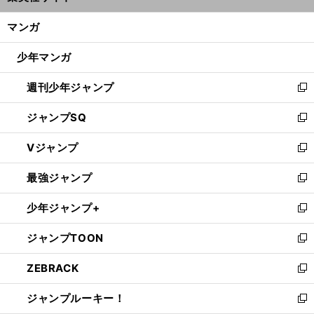
開
ン
く/
マンガ
ド
閉
ウ
じ
少年マンガ
で
る
開
週刊少年ジャンプ
く
新
し
ジャンプSQ
い
新
ウ
し
Vジャンプ
ィ
い
新
ン
ウ
し
最強ジャンプ
ド
ィ
い
新
ウ
ン
ウ
し
少年ジャンプ+
で
ド
ィ
い
新
開
ウ
ン
ウ
し
ジャンプTOON
く
で
ド
ィ
い
新
開
ウ
ン
ウ
し
ZEBRACK
く
で
ド
ィ
い
新
開
ウ
ン
ウ
し
ジャンプルーキー！
く
で
ド
ィ
い
新
開
ウ