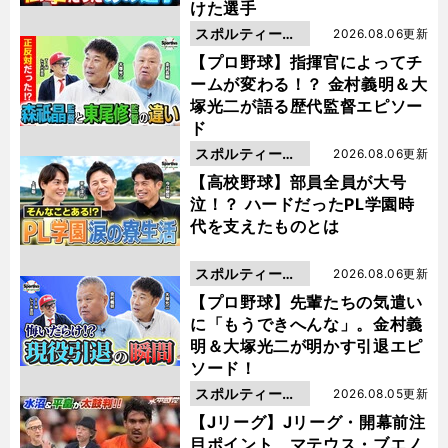
けた選手
スポルティーバ
2026.08.06更新
動画
【プロ野球】指揮官によってチ
ームが変わる！？ 金村義明＆大
塚光二が語る歴代監督エピソー
ド
スポルティーバ
2026.08.06更新
動画
【高校野球】部員全員が大号
泣！？ ハードだったPL学園時
代を支えたものとは
スポルティーバ
2026.08.06更新
動画
【プロ野球】先輩たちの気遣い
に「もうできへんな」。金村義
明＆大塚光二が明かす引退エピ
ソード！
スポルティーバ
2026.08.05更新
動画
【Jリーグ】Jリーグ・開幕前注
目ポイント マテウス・ブエノ