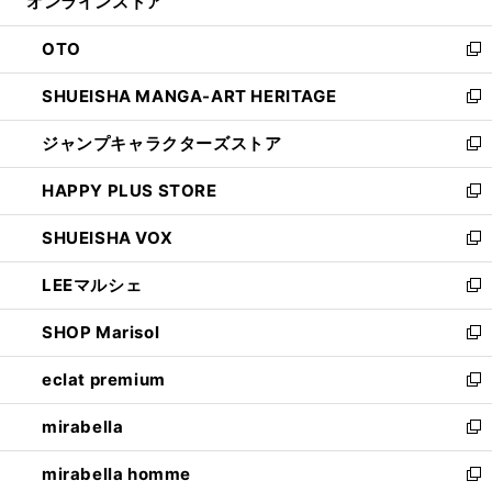
オンラインストア
く
ド
ィ
ウ
ン
OTO
で
ド
新
開
ウ
し
SHUEISHA MANGA-ART HERITAGE
く
で
い
新
開
ウ
し
ジャンプキャラクターズストア
く
ィ
い
新
ン
ウ
し
HAPPY PLUS STORE
ド
ィ
い
新
ウ
ン
ウ
し
SHUEISHA VOX
で
ド
ィ
い
新
開
ウ
ン
ウ
し
LEEマルシェ
く
で
ド
ィ
い
新
開
ウ
ン
ウ
し
SHOP Marisol
く
で
ド
ィ
い
新
開
ウ
ン
ウ
し
eclat premium
く
で
ド
ィ
い
新
開
ウ
ン
ウ
し
mirabella
く
で
ド
ィ
い
新
開
ウ
ン
ウ
し
mirabella homme
く
で
ド
ィ
い
新