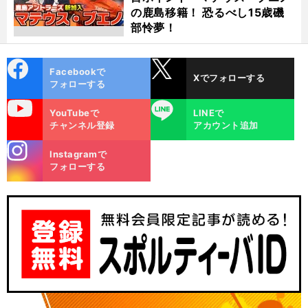
の鹿島移籍！ 恐るべし15歳磯
部怜夢！
cebo
X
Facebookで
Xでフォローする
ok
フォローする
uTube
LINE
YouTubeで
LINEで
チャンネル登録
アカウント追加
stagra
Instagramで
m
フォローする