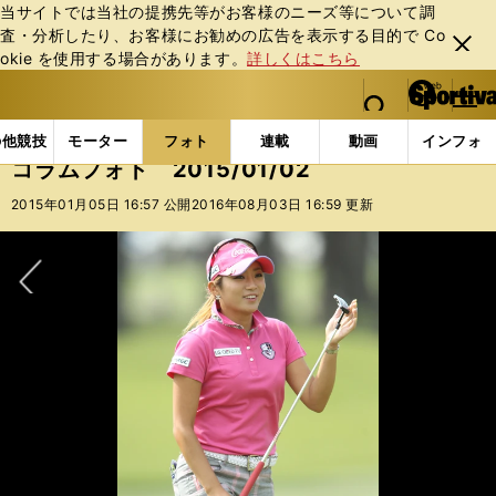
当サイトでは当社の提携先等がお客様のニーズ等について調
査・分析したり、お客様にお勧めの広告を表⽰する⽬的で Co
閉じ
okie を使⽤する場合があります。
詳しくはこちら
る
マイペ
web Sportiva (webスポルティーバ)
検索
メニュ
we
ー
フォトギャラリー
コラムフォト
コラムフォト 2015
b
ジ
の他競技
モーター
フォト
連載
動画
インフォ
ス
コラムフォト 2015/01/02
ポ
ル
2015年01月05日 16:57 公開
2016年08月03日 16:59 更新
テ
ィ
ー
バ
次へ