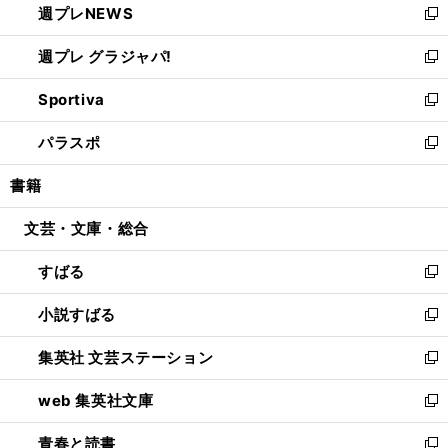
週プレNEWS
く
で
ド
い
新
開
ウ
ウ
し
週プレ グラジャパ!
く
で
ィ
い
新
開
ン
ウ
し
Sportiva
く
ド
ィ
い
新
ウ
ン
ウ
し
パラスポ
で
ド
ィ
い
新
開
ウ
ン
ウ
し
書籍
く
で
ド
ィ
い
開
ウ
ン
ウ
文芸・文庫・総合
く
で
ド
ィ
開
ウ
ン
すばる
く
で
ド
新
開
ウ
し
小説すばる
く
で
い
新
開
ウ
し
集英社 文芸ステーション
く
ィ
い
新
ン
ウ
し
web 集英社文庫
ド
ィ
い
新
ウ
ン
ウ
し
青春と読書
で
ド
ィ
い
新