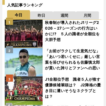
人気記事ランキング
今日
昨日
週間
月間
秋春制が導入されたJ1リーグ2
1
026－27シーズンの行方はい
かに!? ５人の識者が全順位を
大胆予想
「お前がラクして生意気だな」
2
「あいつ若いくせに」厳しい言
葉を浴びせられるも佐藤慎太郎
が貫いた誇りとファンへの思い
J1全順位予想 識者５人が推す
3
優勝候補筆頭は？ J2降格の憂
き目に遭いそうな３クラブと
は？
4