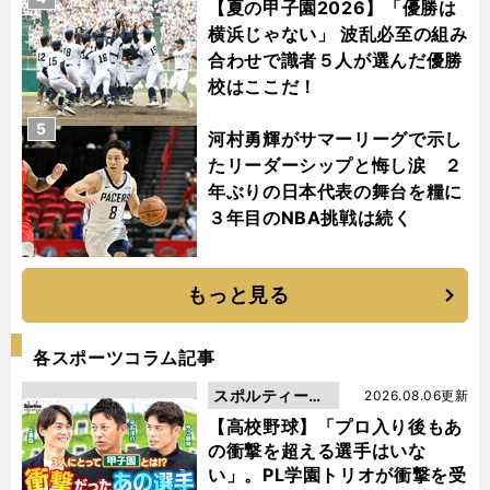
【夏の甲子園2026】「優勝は
横浜じゃない」 波乱必至の組み
合わせで識者５人が選んだ優勝
校はここだ！
5
河村勇輝がサマーリーグで示し
たリーダーシップと悔し涙 ２
年ぶりの日本代表の舞台を糧に
３年目のNBA挑戦は続く
もっと見る
各スポーツコラム記事
スポルティーバ
2026.08.06更新
動画
【高校野球】「プロ入り後もあ
の衝撃を超える選手はいな
い」。PL学園トリオが衝撃を受