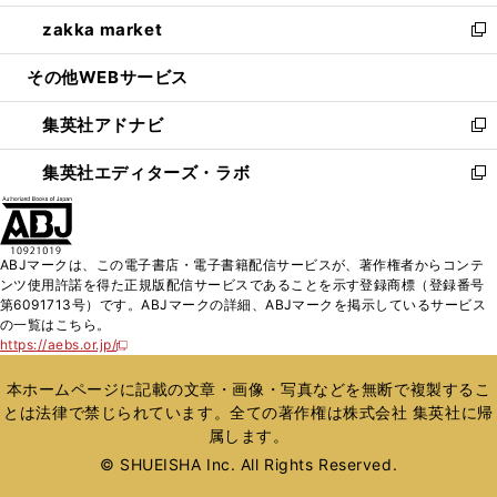
開
ウ
ン
ウ
し
zakka market
く
で
ド
ィ
い
新
開
ウ
ン
ウ
し
その他WEBサービス
く
で
ド
ィ
い
開
ウ
ン
ウ
集英社アドナビ
く
で
ド
ィ
新
開
ウ
ン
し
集英社エディターズ・ラボ
く
で
ド
い
新
開
ウ
ウ
し
く
で
ィ
い
開
ン
ウ
ABJマークは、この電子書店・電子書籍配信サービスが、著作権者からコンテ
く
ド
ィ
ンツ使用許諾を得た正規版配信サービスであることを示す登録商標（登録番号
ウ
ン
第6091713号）です。ABJマークの詳細、ABJマークを掲示しているサービス
で
ド
の一覧はこちら。
開
ウ
https://aebs.or.jp/
新
く
で
し
い
開
本ホームページに記載の文章・画像・写真などを無断で複製するこ
ウ
く
とは法律で禁じられています。全ての著作権は株式会社 集英社に帰
ィ
属します。
ン
ド
© SHUEISHA Inc. All Rights Reserved.
ウ
で