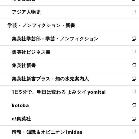
開
ウ
ン
ウ
し
アジア人物史
く
で
ド
ィ
い
新
開
ウ
ン
ウ
し
学芸・ノンフィクション・新書
く
で
ド
ィ
い
開
ウ
ン
ウ
集英社学芸部 - 学芸・ノンフィクション
く
で
ド
ィ
新
開
ウ
ン
し
集英社ビジネス書
く
で
ド
い
新
開
ウ
ウ
し
集英社新書
く
で
ィ
い
新
開
ン
ウ
し
集英社新書プラス - 知の水先案内人
く
ド
ィ
い
新
ウ
ン
ウ
し
1日5分で、明日は変わる よみタイ yomitai
で
ド
ィ
い
新
開
ウ
ン
ウ
し
kotoba
く
で
ド
ィ
い
新
開
ウ
ン
ウ
し
e!集英社
く
で
ド
ィ
い
新
開
ウ
ン
ウ
し
情報・知識＆オピニオン imidas
く
で
ド
ィ
い
新
開
ウ