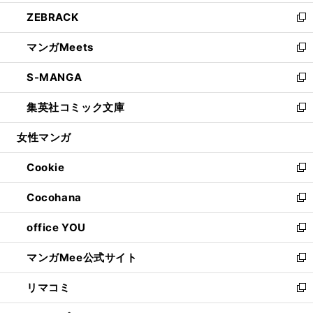
開
ウ
ン
ウ
し
ZEBRACK
く
で
ド
ィ
い
新
開
ウ
ン
ウ
し
マンガMeets
く
で
ド
ィ
い
新
開
ウ
ン
ウ
し
S-MANGA
く
で
ド
ィ
い
新
開
ウ
ン
ウ
し
集英社コミック文庫
く
で
ド
ィ
い
新
開
ウ
ン
ウ
し
女性マンガ
く
で
ド
ィ
い
開
ウ
ン
ウ
Cookie
く
で
ド
ィ
新
開
ウ
ン
し
Cocohana
く
で
ド
い
新
開
ウ
ウ
し
office YOU
く
で
ィ
い
新
開
ン
ウ
し
マンガMee公式サイト
く
ド
ィ
い
新
ウ
ン
ウ
し
リマコミ
で
ド
ィ
い
新
開
ウ
ン
ウ
し