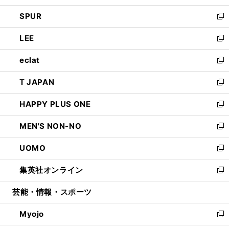
ウ
ン
ウ
し
SPUR
で
ド
ィ
い
新
開
ウ
ン
ウ
し
LEE
く
で
ド
ィ
い
新
開
ウ
ン
ウ
し
eclat
く
で
ド
ィ
い
新
開
ウ
ン
ウ
し
T JAPAN
く
で
ド
ィ
い
新
開
ウ
ン
ウ
し
HAPPY PLUS ONE
く
で
ド
ィ
い
新
開
ウ
ン
ウ
し
MEN'S NON-NO
く
で
ド
ィ
い
新
開
ウ
ン
ウ
し
UOMO
く
で
ド
ィ
い
新
開
ウ
ン
ウ
し
集英社オンライン
く
で
ド
ィ
い
新
開
ウ
ン
ウ
し
芸能・情報・スポーツ
く
で
ド
ィ
い
開
ウ
ン
ウ
Myojo
く
で
ド
ィ
新
開
ウ
ン
し