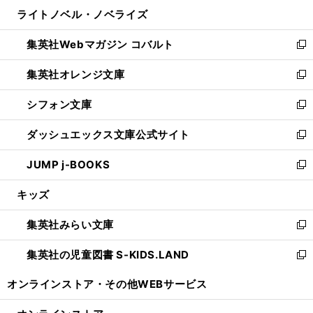
ン
ウ
し
ライトノベル・ノベライズ
く
で
ド
ィ
い
開
ウ
ン
ウ
集英社Webマガジン コバルト
く
で
ド
ィ
新
開
ウ
ン
し
集英社オレンジ文庫
く
で
ド
い
新
開
ウ
ウ
し
シフォン文庫
く
で
ィ
い
新
開
ン
ウ
し
ダッシュエックス文庫公式サイト
く
ド
ィ
い
新
ウ
ン
ウ
し
JUMP j-BOOKS
で
ド
ィ
い
新
開
ウ
ン
ウ
し
キッズ
く
で
ド
ィ
い
開
ウ
ン
ウ
集英社みらい文庫
く
で
ド
ィ
新
開
ウ
ン
し
集英社の児童図書 S-KIDS.LAND
く
で
ド
い
新
開
ウ
ウ
し
オンラインストア・
その他WEBサービス
く
で
ィ
い
開
ン
ウ