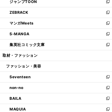
ジャンプTOON
く
で
ド
ィ
い
新
開
ウ
ン
ウ
し
ZEBRACK
く
で
ド
ィ
い
新
開
ウ
ン
ウ
し
マンガMeets
く
で
ド
ィ
い
新
開
ウ
ン
ウ
し
S-MANGA
く
で
ド
ィ
い
新
開
ウ
ン
ウ
し
集英社コミック文庫
く
で
ド
ィ
い
新
開
ウ
ン
ウ
し
取材・ファッション
く
で
ド
ィ
い
開
ウ
ン
ウ
ファッション・美容
く
で
ド
ィ
開
ウ
ン
Seventeen
く
で
ド
新
開
ウ
し
non-no
く
で
い
新
開
ウ
し
BAILA
く
ィ
い
新
ン
ウ
し
MAQUIA
ド
ィ
い
新