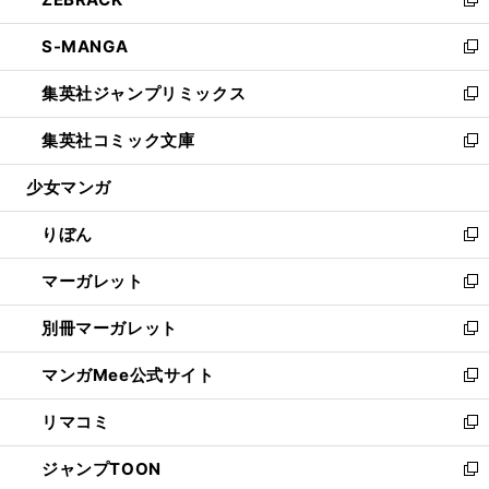
ド
ィ
い
新
開
ウ
ン
ウ
し
S-MANGA
く
で
ド
ィ
い
新
開
ウ
ン
ウ
し
集英社ジャンプリミックス
く
で
ド
ィ
い
新
開
ウ
ン
ウ
し
集英社コミック文庫
く
で
ド
ィ
い
新
開
ウ
ン
ウ
し
少女マンガ
く
で
ド
ィ
い
開
ウ
ン
ウ
りぼん
く
で
ド
ィ
新
開
ウ
ン
し
マーガレット
く
で
ド
い
新
開
ウ
ウ
し
別冊マーガレット
く
で
ィ
い
新
開
ン
ウ
し
マンガMee公式サイト
く
ド
ィ
い
新
ウ
ン
ウ
し
リマコミ
で
ド
ィ
い
新
開
ウ
ン
ウ
し
ジャンプTOON
く
で
ド
ィ
い
新