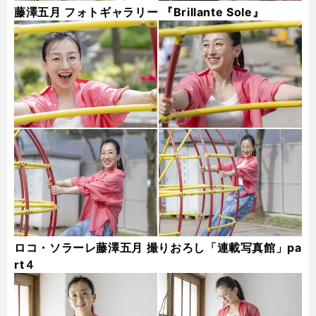
藤澤五月 フォトギャラリー 『Brillante Sole』
ロコ・ソラーレ藤澤五月 撮りおろし「連載写真館」pa
rt４