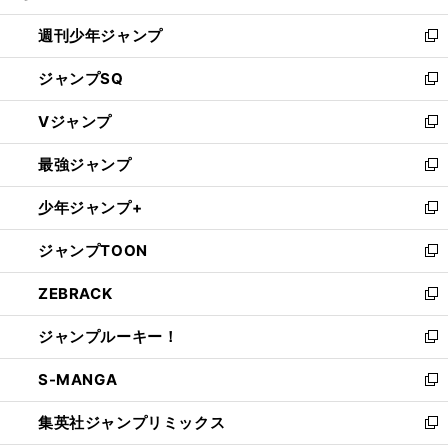
る
開
週刊少年ジャンプ
く
新
し
ジャンプSQ
い
新
ウ
し
Vジャンプ
ィ
い
新
ン
ウ
し
最強ジャンプ
ド
ィ
い
新
ウ
ン
ウ
し
少年ジャンプ+
で
ド
ィ
い
新
開
ウ
ン
ウ
し
ジャンプTOON
く
で
ド
ィ
い
新
開
ウ
ン
ウ
し
ZEBRACK
く
で
ド
ィ
い
新
開
ウ
ン
ウ
し
ジャンプルーキー！
く
で
ド
ィ
い
新
開
ウ
ン
ウ
し
S-MANGA
く
で
ド
ィ
い
新
開
ウ
ン
ウ
し
集英社ジャンプリミックス
く
で
ド
ィ
い
新
開
ウ
ン
ウ
し