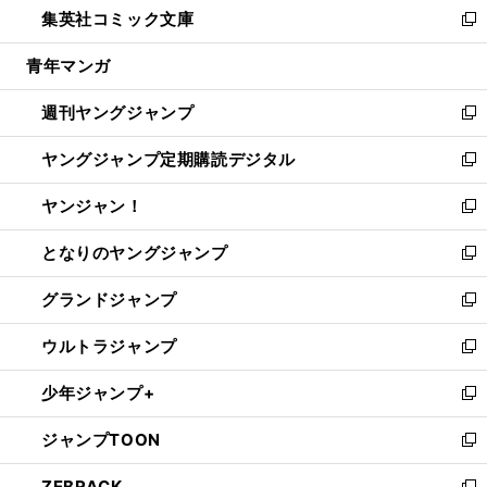
集英社コミック文庫
く
で
ド
ィ
い
新
開
ウ
ン
ウ
し
青年マンガ
く
で
ド
ィ
い
開
ウ
ン
ウ
週刊ヤングジャンプ
く
で
ド
ィ
新
開
ウ
ン
し
ヤングジャンプ定期購読デジタル
く
で
ド
い
新
開
ウ
ウ
し
ヤンジャン！
く
で
ィ
い
新
開
ン
ウ
し
となりのヤングジャンプ
く
ド
ィ
い
新
ウ
ン
ウ
し
グランドジャンプ
で
ド
ィ
い
新
開
ウ
ン
ウ
し
ウルトラジャンプ
く
で
ド
ィ
い
新
開
ウ
ン
ウ
し
少年ジャンプ+
く
で
ド
ィ
い
新
開
ウ
ン
ウ
し
ジャンプTOON
く
で
ド
ィ
い
新
開
ウ
ン
ウ
し
ZEBRACK
く
で