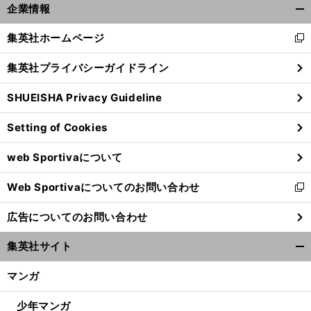
企業情報
開
く/
集英社ホームページ
新
閉
し
じ
集英社プライバシーガイドライン
い
る
ウ
SHUEISHA Privacy Guideline
ィ
ン
Setting of Cookies
ド
ウ
web Sportivaについて
で
開
Web Sportivaについてのお問い合わせ
く
新
し
広告についてのお問い合わせ
い
ウ
集英社サイト
ィ
開
ン
く/
マンガ
ド
閉
ウ
じ
少年マンガ
で