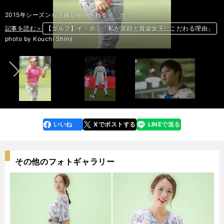
2015年シーズンも活躍が期待されるイ・ボミ
記事を読む＞
記事を読む＞
記事を読む＞
【ゴルフ】イ・ボミ「私が笑顔と賞金女王にこだわる理由」
フォロワー1000万人超。ＳＮＳの人気者Ｃ・ロナウド
大谷翔平、新春の誓い「15勝、20本塁打は達成したい」
前へ
photo by Kouchi Shinji
いいね
Xでポストする
LINEで送る
line
faceboo
x
k
その他のフォトギャラリー