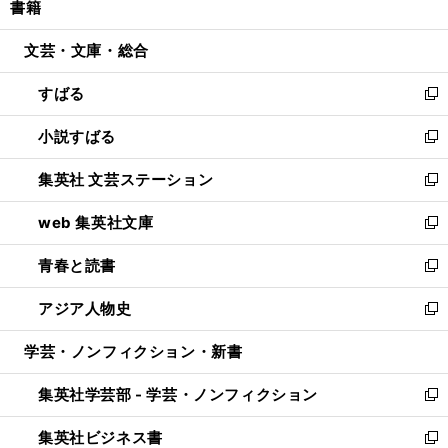
書籍
く
で
ド
ィ
い
開
ウ
ン
ウ
文芸・文庫・総合
く
で
ド
ィ
開
ウ
ン
すばる
く
で
ド
新
開
ウ
し
小説すばる
く
で
い
新
開
ウ
し
集英社 文芸ステーション
く
ィ
い
新
ン
ウ
し
web 集英社文庫
ド
ィ
い
新
ウ
ン
ウ
し
青春と読書
で
ド
ィ
い
新
開
ウ
ン
ウ
し
アジア人物史
く
で
ド
ィ
い
新
開
ウ
ン
ウ
し
学芸・ノンフィクション・新書
く
で
ド
ィ
い
開
ウ
ン
ウ
集英社学芸部 - 学芸・ノンフィクション
く
で
ド
ィ
新
開
ウ
ン
し
集英社ビジネス書
く
で
ド
い
新