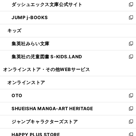
ダッシュエックス文庫公式サイト
く
ド
ィ
い
新
ウ
ン
ウ
し
JUMP j-BOOKS
で
ド
ィ
い
新
開
ウ
ン
ウ
し
キッズ
く
で
ド
ィ
い
開
ウ
ン
ウ
集英社みらい文庫
く
で
ド
ィ
新
開
ウ
ン
し
集英社の児童図書 S-KIDS.LAND
く
で
ド
い
新
開
ウ
ウ
し
オンラインストア・
その他WEBサービス
く
で
ィ
い
開
ン
ウ
オンラインストア
く
ド
ィ
ウ
ン
OTO
で
ド
新
開
ウ
し
SHUEISHA MANGA-ART HERITAGE
く
で
い
新
開
ウ
し
ジャンプキャラクターズストア
く
ィ
い
新
ン
ウ
し
HAPPY PLUS STORE
ド
ィ
い
新