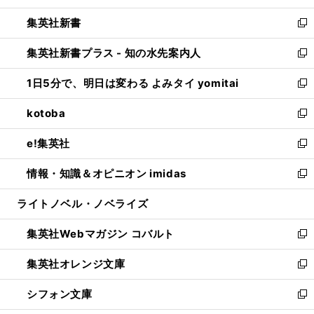
開
ウ
ウ
し
集英社新書
く
で
ィ
い
新
開
ン
ウ
し
集英社新書プラス - 知の水先案内人
く
ド
ィ
い
新
ウ
ン
ウ
し
1日5分で、明日は変わる よみタイ yomitai
で
ド
ィ
い
新
開
ウ
ン
ウ
し
kotoba
く
で
ド
ィ
い
新
開
ウ
ン
ウ
し
e!集英社
く
で
ド
ィ
い
新
開
ウ
ン
ウ
し
情報・知識＆オピニオン imidas
く
で
ド
ィ
い
新
開
ウ
ン
ウ
し
ライトノベル・ノベライズ
く
で
ド
ィ
い
開
ウ
ン
ウ
集英社Webマガジン コバルト
く
で
ド
ィ
新
開
ウ
ン
し
集英社オレンジ文庫
く
で
ド
い
新
開
ウ
ウ
し
シフォン文庫
く
で
ィ
い
新
開
ン
ウ
し