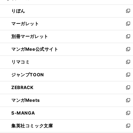
開
ウ
ン
ウ
りぼん
く
で
ド
ィ
新
開
ウ
ン
し
マーガレット
く
で
ド
い
新
開
ウ
ウ
し
別冊マーガレット
く
で
ィ
い
新
開
ン
ウ
し
マンガMee公式サイト
く
ド
ィ
い
新
ウ
ン
ウ
し
リマコミ
で
ド
ィ
い
新
開
ウ
ン
ウ
し
ジャンプTOON
く
で
ド
ィ
い
新
開
ウ
ン
ウ
し
ZEBRACK
く
で
ド
ィ
い
新
開
ウ
ン
ウ
し
マンガMeets
く
で
ド
ィ
い
新
開
ウ
ン
ウ
し
S-MANGA
く
で
ド
ィ
い
新
開
ウ
ン
ウ
し
集英社コミック文庫
く
で
ド
ィ
い
新
開
ウ
ン
ウ