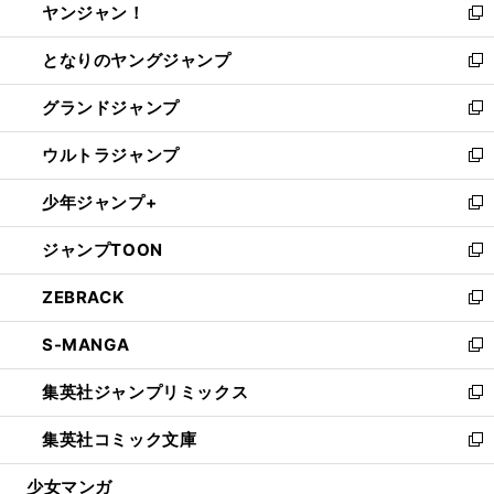
ヤンジャン！
く
で
ィ
い
新
開
ン
ウ
し
となりのヤングジャンプ
く
ド
ィ
い
新
ウ
ン
ウ
し
グランドジャンプ
で
ド
ィ
い
新
開
ウ
ン
ウ
し
ウルトラジャンプ
く
で
ド
ィ
い
新
開
ウ
ン
ウ
し
少年ジャンプ+
く
で
ド
ィ
い
新
開
ウ
ン
ウ
し
ジャンプTOON
く
で
ド
ィ
い
新
開
ウ
ン
ウ
し
ZEBRACK
く
で
ド
ィ
い
新
開
ウ
ン
ウ
し
S-MANGA
く
で
ド
ィ
い
新
開
ウ
ン
ウ
し
集英社ジャンプリミックス
く
で
ド
ィ
い
新
開
ウ
ン
ウ
し
集英社コミック文庫
く
で
ド
ィ
い
新
開
ウ
ン
ウ
し
少女マンガ
く
で
ド
ィ
い