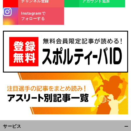
チャンネル登録
アカウント追加
stagra
Instagramで
m
フォローする
サービス
開