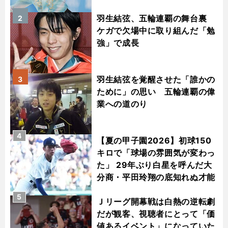
羽生結弦、五輪連覇の舞台裏
2
ケガで欠場中に取り組んだ「勉
強」で成長
羽生結弦を覚醒させた「誰かの
3
ために」の思い 五輪連覇の偉
業への道のり
4
【夏の甲子園2026】初球150
キロで「球場の雰囲気が変わっ
た」 29年ぶり白星を呼んだ大
分商・平田玲翔の底知れぬ才能
5
Ｊリーグ開幕戦は白熱の逆転劇
だが観客、視聴者にとって「価
値あるイベント」になっていた