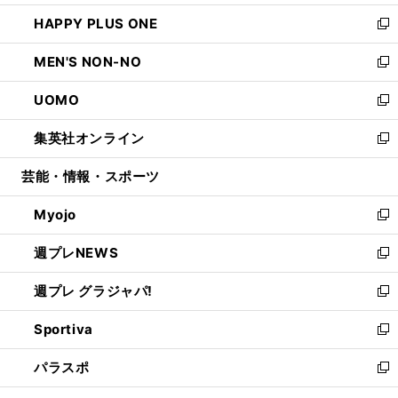
開
ウ
ン
ウ
し
HAPPY PLUS ONE
く
で
ド
ィ
い
新
開
ウ
ン
ウ
し
MEN'S NON-NO
く
で
ド
ィ
い
新
開
ウ
ン
ウ
し
UOMO
く
で
ド
ィ
い
新
開
ウ
ン
ウ
し
集英社オンライン
く
で
ド
ィ
い
新
開
ウ
ン
ウ
し
芸能・情報・スポーツ
く
で
ド
ィ
い
開
ウ
ン
ウ
Myojo
く
で
ド
ィ
新
開
ウ
ン
し
週プレNEWS
く
で
ド
い
新
開
ウ
ウ
し
週プレ グラジャパ!
く
で
ィ
い
新
開
ン
ウ
し
Sportiva
く
ド
ィ
い
新
ウ
ン
ウ
し
パラスポ
で
ド
ィ
い
新
開
ウ
ン
ウ
し