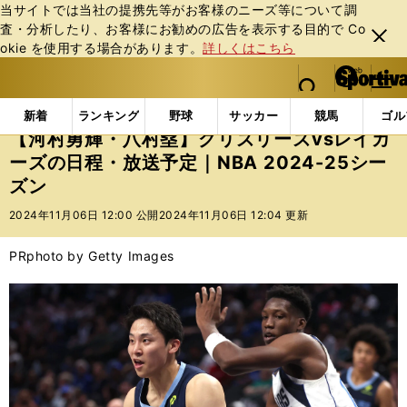
当サイトでは当社の提携先等がお客様のニーズ等について調
査・分析したり、お客様にお勧めの広告を表⽰する⽬的で Co
閉じ
okie を使⽤する場合があります。
詳しくはこちら
る
マイペ
web Sportiva (webスポルティーバ)
検索
メニュ
we
ー
インフォメーション
ニュース
【河村勇輝・八村塁】グ
b
ジ
新着
ランキング
野球
サッカー
競馬
ゴル
ス
【河村勇輝・八村塁】グリズリーズvsレイカ
ポ
ーズの日程・放送予定｜NBA 2024-25シー
ル
ズン
テ
ィ
2024年11月06日 12:00 公開
2024年11月06日 12:04 更新
ー
バ
PR
photo by Getty Images