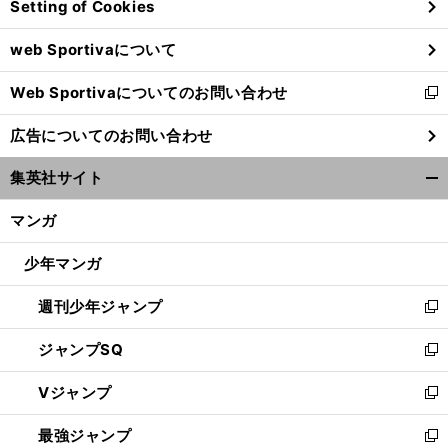
Setting of Cookies
ド
ウ
web Sportivaについて
で
開
Web Sportivaについてのお問い合わせ
く
新
し
広告についてのお問い合わせ
い
ウ
集英社サイト
ィ
開
ン
く/
マンガ
ド
閉
ウ
じ
少年マンガ
で
る
開
週刊少年ジャンプ
く
新
し
ジャンプSQ
い
新
ウ
し
Vジャンプ
ィ
い
新
ン
ウ
し
最強ジャンプ
ド
ィ
い
新