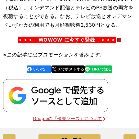
（税込）。オンデマンド配信とテレビのBS放送の両方を
視聴することができる。なお、テレビ放送とオンデマン
ドいずれかの利用でも月額視聴料2,530円となる。
＞＞＞ WOWOW に今すぐ登録 ＜＜＜
※この記事
にはプロモーションを含みます。
いいね
Xでポストする
LINEで送る
line
faceboo
x
k
Googleの「優先ソース」について