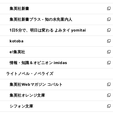
開
ウ
ウ
し
集英社新書
く
で
ィ
い
新
開
ン
ウ
し
集英社新書プラス - 知の水先案内人
く
ド
ィ
い
新
ウ
ン
ウ
し
1日5分で、明日は変わる よみタイ yomitai
で
ド
ィ
い
新
開
ウ
ン
ウ
し
kotoba
く
で
ド
ィ
い
新
開
ウ
ン
ウ
し
e!集英社
く
で
ド
ィ
い
新
開
ウ
ン
ウ
し
情報・知識＆オピニオン imidas
く
で
ド
ィ
い
新
開
ウ
ン
ウ
し
ライトノベル・ノベライズ
く
で
ド
ィ
い
開
ウ
ン
ウ
集英社Webマガジン コバルト
く
で
ド
ィ
新
開
ウ
ン
し
集英社オレンジ文庫
く
で
ド
い
新
開
ウ
ウ
し
シフォン文庫
く
で
ィ
い
新
開
ン
ウ
し