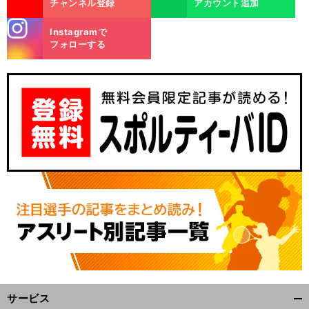
チャンネル登録
アカウント追加
stagra
Instagramで
m
フォローする
サービス
開