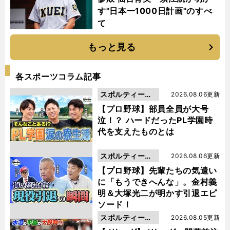
す"日本一1000日計画"のすべ
て
もっと見る
各スポーツコラム記事
スポルティーバ
2026.08.06更新
動画
【プロ野球】部員全員が大号
泣！？ ハードだったPL学園時
代を支えたものとは
スポルティーバ
2026.08.06更新
動画
【プロ野球】先輩たちの気遣い
に「もうできへんな」。金村義
明＆大塚光二が明かす引退エピ
ソード！
スポルティーバ
2026.08.05更新