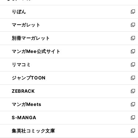
開
ウ
ン
ウ
りぼん
く
で
ド
ィ
新
開
ウ
ン
し
マーガレット
く
で
ド
い
新
開
ウ
ウ
し
別冊マーガレット
く
で
ィ
い
新
開
ン
ウ
し
マンガMee公式サイト
く
ド
ィ
い
新
ウ
ン
ウ
し
リマコミ
で
ド
ィ
い
新
開
ウ
ン
ウ
し
ジャンプTOON
く
で
ド
ィ
い
新
開
ウ
ン
ウ
し
ZEBRACK
く
で
ド
ィ
い
新
開
ウ
ン
ウ
し
マンガMeets
く
で
ド
ィ
い
新
開
ウ
ン
ウ
し
S-MANGA
く
で
ド
ィ
い
新
開
ウ
ン
ウ
し
集英社コミック文庫
く
で
ド
ィ
い
新
開
ウ
ン