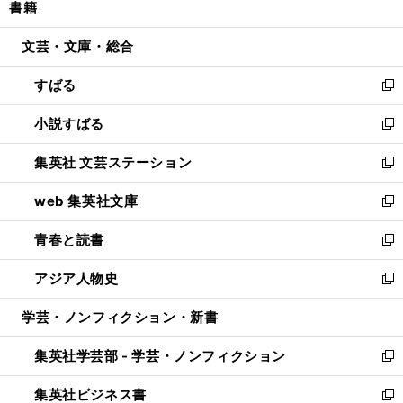
書籍
く
で
ド
ィ
い
開
ウ
ン
ウ
文芸・文庫・総合
く
で
ド
ィ
開
ウ
ン
すばる
く
で
ド
新
開
ウ
し
小説すばる
く
で
い
新
開
ウ
し
集英社 文芸ステーション
く
ィ
い
新
ン
ウ
し
web 集英社文庫
ド
ィ
い
新
ウ
ン
ウ
し
青春と読書
で
ド
ィ
い
新
開
ウ
ン
ウ
し
アジア人物史
く
で
ド
ィ
い
新
開
ウ
ン
ウ
し
学芸・ノンフィクション・新書
く
で
ド
ィ
い
開
ウ
ン
ウ
集英社学芸部 - 学芸・ノンフィクション
く
で
ド
ィ
新
開
ウ
ン
し
集英社ビジネス書
く
で
ド
い
新