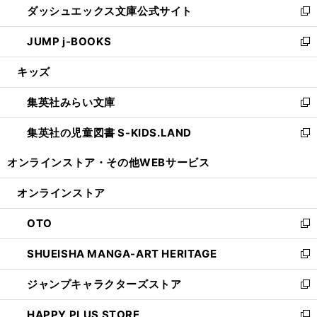
ダッシュエックス文庫公式サイト
く
ド
ィ
い
新
ウ
ン
ウ
し
JUMP j-BOOKS
で
ド
ィ
い
新
開
ウ
ン
ウ
し
キッズ
く
で
ド
ィ
い
開
ウ
ン
ウ
集英社みらい文庫
く
で
ド
ィ
新
開
ウ
ン
し
集英社の児童図書 S-KIDS.LAND
く
で
ド
い
新
開
ウ
ウ
し
オンラインストア・
その他WEBサービス
く
で
ィ
い
開
ン
ウ
オンラインストア
く
ド
ィ
ウ
ン
OTO
で
ド
新
開
ウ
し
SHUEISHA MANGA-ART HERITAGE
く
で
い
新
開
ウ
し
ジャンプキャラクターズストア
く
ィ
い
新
ン
ウ
し
HAPPY PLUS STORE
ド
ィ
い