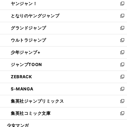
ヤンジャン！
く
で
ィ
い
新
開
ン
ウ
し
となりのヤングジャンプ
く
ド
ィ
い
新
ウ
ン
ウ
し
グランドジャンプ
で
ド
ィ
い
新
開
ウ
ン
ウ
し
ウルトラジャンプ
く
で
ド
ィ
い
新
開
ウ
ン
ウ
し
少年ジャンプ+
く
で
ド
ィ
い
新
開
ウ
ン
ウ
し
ジャンプTOON
く
で
ド
ィ
い
新
開
ウ
ン
ウ
し
ZEBRACK
く
で
ド
ィ
い
新
開
ウ
ン
ウ
し
S-MANGA
く
で
ド
ィ
い
新
開
ウ
ン
ウ
し
集英社ジャンプリミックス
く
で
ド
ィ
い
新
開
ウ
ン
ウ
し
集英社コミック文庫
く
で
ド
ィ
い
新
開
ウ
ン
ウ
し
少女マンガ
く
で
ド
ィ
い