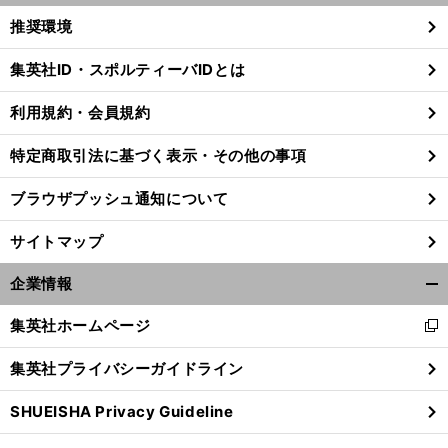
く/
推奨環境
閉
じ
集英社ID・スポルティーバIDとは
る
利用規約・会員規約
・
悔
」
す
【
河
】
・
村勇輝
グリズリーズvsウィザーズの日程
放送予定｜NBA
2024-25シーズン
特定商取引法に基づく表示・その他の事項
ブラウザプッシュ通知について
サイトマップ
企業情報
開
く/
集英社ホームページ
新
閉
し
じ
集英社プライバシーガイドライン
い
る
ウ
SHUEISHA Privacy Guideline
ィ
ン