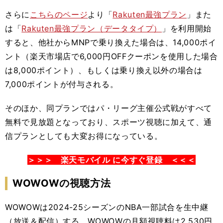
さらに
こちらのページ
より「
Rakuten最強プラン
」また
は「
Rakuten最強プラン（データタイプ）
」を利用開始
すると、他社からMNPで乗り換えた場合は、14,000ポイ
ント（楽天市場店で6,000円OFFクーポンを使用した場合
は8,000ポイント）、もしくは乗り換え以外の場合は
7,000ポイントが付与される。
そのほか、同プランではパ・リーグ主催公式戦がすべて
無料で見放題となっており、スポーツ視聴に加えて、通
信プランとしても大変お得になっている。
＞＞＞ 楽天モバイル に今すぐ登録 ＜＜＜
WOWOWの視聴方法
WOWOWは2024-25シーズンのNBA一部試合
を生中継
（放送＆配信）する。
WOWOWの月額視聴料は2,530円