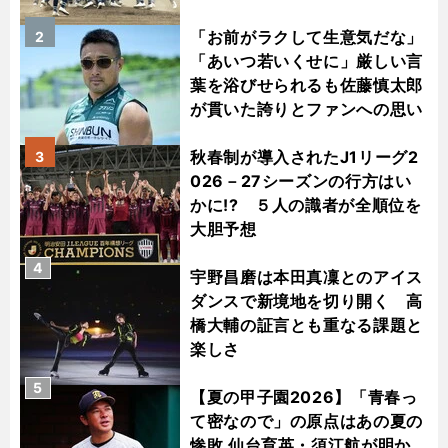
「お前がラクして生意気だな」
2
「あいつ若いくせに」厳しい言
葉を浴びせられるも佐藤慎太郎
が貫いた誇りとファンへの思い
秋春制が導入されたJ1リーグ2
3
026－27シーズンの行方はい
かに!? ５人の識者が全順位を
大胆予想
4
宇野昌磨は本田真凜とのアイス
ダンスで新境地を切り開く 高
橋大輔の証言とも重なる課題と
楽しさ
5
【夏の甲子園2026】「青春っ
て密なので」の原点はあの夏の
惨敗 仙台育英・須江航が明か