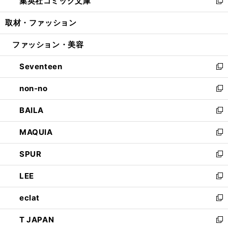
集英社コミック文庫
く
で
ド
ィ
い
新
開
ウ
ン
ウ
し
取材・ファッション
く
で
ド
ィ
い
開
ウ
ン
ウ
ファッション・美容
く
で
ド
ィ
開
ウ
ン
Seventeen
く
で
ド
新
開
ウ
し
non-no
く
で
い
新
開
ウ
し
BAILA
く
ィ
い
新
ン
ウ
し
MAQUIA
ド
ィ
い
新
ウ
ン
ウ
し
SPUR
で
ド
ィ
い
新
開
ウ
ン
ウ
し
LEE
く
で
ド
ィ
い
新
開
ウ
ン
ウ
し
eclat
く
で
ド
ィ
い
新
開
ウ
ン
ウ
し
T JAPAN
く
で
ド
ィ
い
新