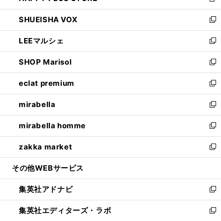
新
ウ
ン
ウ
し
SHUEISHA VOX
で
ド
ィ
い
新
開
ウ
ン
ウ
し
LEEマルシェ
く
で
ド
ィ
い
新
開
ウ
ン
ウ
し
SHOP Marisol
く
で
ド
ィ
い
新
開
ウ
ン
ウ
し
eclat premium
く
で
ド
ィ
い
新
開
ウ
ン
ウ
し
mirabella
く
で
ド
ィ
い
新
開
ウ
ン
ウ
し
mirabella homme
く
で
ド
ィ
い
新
開
ウ
ン
ウ
し
zakka market
く
で
ド
ィ
い
新
開
ウ
ン
ウ
し
その他WEBサービス
く
で
ド
ィ
い
開
ウ
ン
ウ
集英社アドナビ
く
で
ド
ィ
新
開
ウ
ン
し
集英社エディターズ・ラボ
く
で
ド
い
新
開