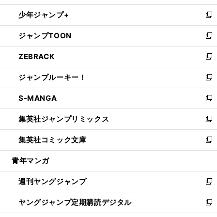
ウ
ン
ウ
し
少年ジャンプ+
で
ド
ィ
い
新
開
ウ
ン
ウ
し
ジャンプTOON
く
で
ド
ィ
い
新
開
ウ
ン
ウ
し
ZEBRACK
く
で
ド
ィ
い
新
開
ウ
ン
ウ
し
ジャンプルーキー！
く
で
ド
ィ
い
新
開
ウ
ン
ウ
し
S-MANGA
く
で
ド
ィ
い
新
開
ウ
ン
ウ
し
集英社ジャンプリミックス
く
で
ド
ィ
い
新
開
ウ
ン
ウ
し
集英社コミック文庫
く
で
ド
ィ
い
新
開
ウ
ン
ウ
し
青年マンガ
く
で
ド
ィ
い
開
ウ
ン
ウ
週刊ヤングジャンプ
く
で
ド
ィ
新
開
ウ
ン
し
ヤングジャンプ定期購読デジタル
く
で
ド
い
新
開
ウ
ウ
し