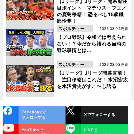
動画
【Jリーグ】Jリーグ・開幕前注
目ポイント マテウス・ブエノ
の鹿島移籍！ 恐るべし15歳磯
部怜夢！
スポルティーバ
2026.08.04更新
動画
【プロ野球】令和では考えられ
ない！？今だから語れる当時の
野球事情とは...
スポルティーバ
2026.08.03更新
動画
【Jリーグ】Jリーグ開幕直前！
注目移籍はこれだ！ 水沼宏太
を水沼貴史がすこ〜し語る
cebo
X
Facebookで
Xでフォローする
ok
フォローする
uTube
LINE
YouTubeで
LINEで