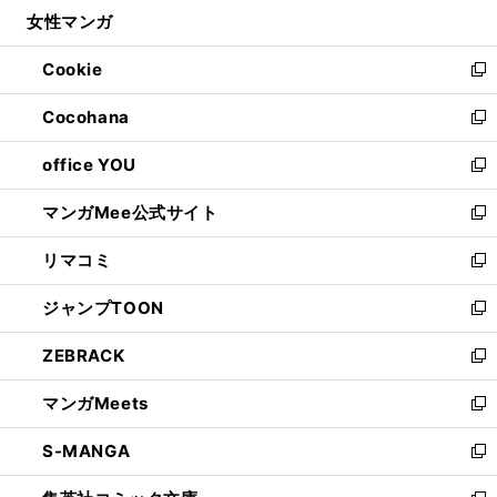
ウ
し
女性マンガ
く
で
ド
ィ
い
開
ウ
ン
ウ
Cookie
く
で
ド
ィ
新
開
ウ
ン
し
Cocohana
く
で
ド
い
新
開
ウ
ウ
し
office YOU
く
で
ィ
い
新
開
ン
ウ
し
マンガMee公式サイト
く
ド
ィ
い
新
ウ
ン
ウ
し
リマコミ
で
ド
ィ
い
新
開
ウ
ン
ウ
し
ジャンプTOON
く
で
ド
ィ
い
新
開
ウ
ン
ウ
し
ZEBRACK
く
で
ド
ィ
い
新
開
ウ
ン
ウ
し
マンガMeets
く
で
ド
ィ
い
新
開
ウ
ン
ウ
し
S-MANGA
く
で
ド
ィ
い
新
開
ウ
ン
ウ
し