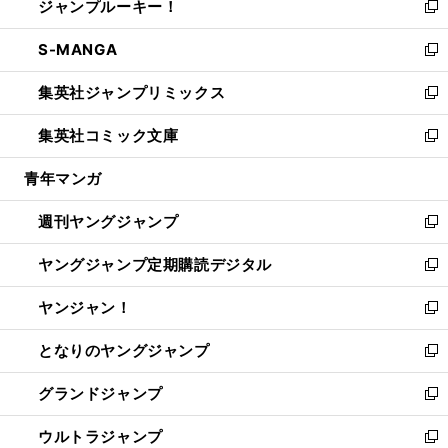
ジャンプルーキー！
く
で
ド
ィ
い
新
開
ウ
ン
ウ
し
S-MANGA
く
で
ド
ィ
い
新
開
ウ
ン
ウ
し
集英社ジャンプリミックス
く
で
ド
ィ
い
新
開
ウ
ン
ウ
し
集英社コミック文庫
く
で
ド
ィ
い
新
開
ウ
ン
ウ
し
青年マンガ
く
で
ド
ィ
い
開
ウ
ン
ウ
週刊ヤングジャンプ
く
で
ド
ィ
新
開
ウ
ン
し
ヤングジャンプ定期購読デジタル
く
で
ド
い
新
開
ウ
ウ
し
ヤンジャン！
く
で
ィ
い
新
開
ン
ウ
し
となりのヤングジャンプ
く
ド
ィ
い
新
ウ
ン
ウ
し
グランドジャンプ
で
ド
ィ
い
新
開
ウ
ン
ウ
し
ウルトラジャンプ
く
で
ド
ィ
い
新