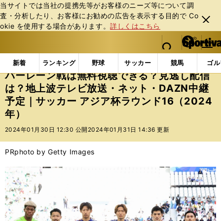
当サイトでは当社の提携先等がお客様のニーズ等について調
査・分析したり、お客様にお勧めの広告を表⽰する⽬的で Co
閉じ
okie を使⽤する場合があります。
詳しくはこちら
る
マイペ
web Sportiva (webスポルティーバ)
検索
メニュ
we
ー
インフォメーション
ニュース
バーレーン戦は無料視
b
ジ
新着
ランキング
野球
サッカー
競馬
ゴル
ス
バーレーン戦は無料視聴できる？見逃し配信
ポ
は？地上波テレビ放送・ネット・DAZN中継
ル
予定｜サッカー アジア杯ラウンド16（2024
テ
ィ
年）
ー
2024年01月30日 12:30 公開
2024年01月31日 14:36 更新
バ
PR
photo by Getty Images