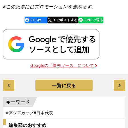
※この記事にはプロモーションを含みます。
いいね
Xでポストする
LINEで送る
line
faceboo
x
k
Googleの「優先ソース」について
一覧に戻る
キーワード
#アジアカップ
#日本代表
編集部のおすすめ