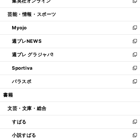
集英社オンライン
く
で
ド
ィ
い
新
開
ウ
ン
ウ
し
芸能・情報・スポーツ
く
で
ド
ィ
い
開
ウ
ン
ウ
Myojo
く
で
ド
ィ
新
開
ウ
ン
し
週プレNEWS
く
で
ド
い
新
開
ウ
ウ
し
週プレ グラジャパ!
く
で
ィ
い
新
開
ン
ウ
し
Sportiva
く
ド
ィ
い
新
ウ
ン
ウ
し
パラスポ
で
ド
ィ
い
新
開
ウ
ン
ウ
し
書籍
く
で
ド
ィ
い
開
ウ
ン
ウ
文芸・文庫・総合
く
で
ド
ィ
開
ウ
ン
すばる
く
で
ド
新
開
ウ
し
小説すばる
く
で
い
新