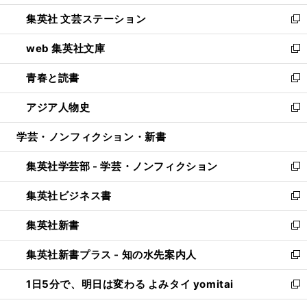
開
ウ
し
集英社 文芸ステーション
く
ィ
い
新
ン
ウ
し
web 集英社文庫
ド
ィ
い
新
ウ
ン
ウ
し
青春と読書
で
ド
ィ
い
新
開
ウ
ン
ウ
し
アジア人物史
く
で
ド
ィ
い
新
開
ウ
ン
ウ
し
学芸・ノンフィクション・新書
く
で
ド
ィ
い
開
ウ
ン
ウ
集英社学芸部 - 学芸・ノンフィクション
く
で
ド
ィ
新
開
ウ
ン
し
集英社ビジネス書
く
で
ド
い
新
開
ウ
ウ
し
集英社新書
く
で
ィ
い
新
開
ン
ウ
し
集英社新書プラス - 知の水先案内人
く
ド
ィ
い
新
ウ
ン
ウ
し
1日5分で、明日は変わる よみタイ yomitai
で
ド
ィ
い
新
開
ウ
ン
ウ
し