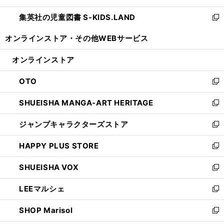
開
ウ
ン
し
集英社の児童図書 S-KIDS.LAND
く
で
ド
い
新
開
ウ
ウ
し
オンラインストア・
その他WEBサービス
く
で
ィ
い
開
ン
ウ
オンラインストア
く
ド
ィ
ウ
ン
OTO
で
ド
新
開
ウ
し
SHUEISHA MANGA-ART HERITAGE
く
で
い
新
開
ウ
し
ジャンプキャラクターズストア
く
ィ
い
新
ン
ウ
し
HAPPY PLUS STORE
ド
ィ
い
新
ウ
ン
ウ
し
SHUEISHA VOX
で
ド
ィ
い
新
開
ウ
ン
ウ
し
LEEマルシェ
く
で
ド
ィ
い
新
開
ウ
ン
ウ
し
SHOP Marisol
く
で
ド
ィ
い
新
開
ウ
ン
ウ
し