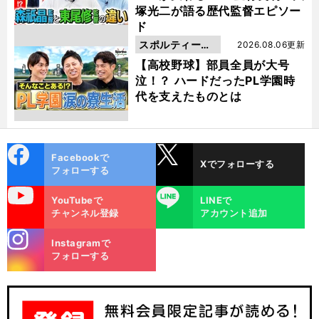
塚光二が語る歴代監督エピソー
ド
スポルティーバ
2026.08.06更新
動画
【高校野球】部員全員が大号
泣！？ ハードだったPL学園時
代を支えたものとは
cebo
X
Facebookで
Xでフォローする
ok
フォローする
？
・
uTube
LINE
日
・
ダ
）
・
・
YouTubeで
LINEで
本対バーレーンの地上波テレビ放送
DAZN（
ゾーン
ネット配信予定
実況解説｜サッカー日本代表
アジアカップ
vs
チャンネル登録
アカウント追加
stagra
Instagramで
m
フォローする