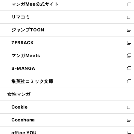
マンガMee公式サイト
く
ド
ィ
い
新
ウ
ン
ウ
し
リマコミ
で
ド
ィ
い
新
開
ウ
ン
ウ
し
ジャンプTOON
く
で
ド
ィ
い
新
開
ウ
ン
ウ
し
ZEBRACK
く
で
ド
ィ
い
新
開
ウ
ン
ウ
し
マンガMeets
く
で
ド
ィ
い
新
開
ウ
ン
ウ
し
S-MANGA
く
で
ド
ィ
い
新
開
ウ
ン
ウ
し
集英社コミック文庫
く
で
ド
ィ
い
新
開
ウ
ン
ウ
し
女性マンガ
く
で
ド
ィ
い
開
ウ
ン
ウ
Cookie
く
で
ド
ィ
新
開
ウ
ン
し
Cocohana
く
で
ド
い
新
開
ウ
ウ
し
office YOU
く
で
ィ
い
新