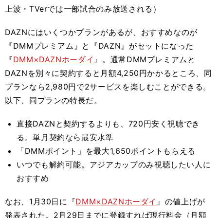
上波・TVerでは一部試合のみ放送される）
DAZNにはいくつかプランがあるが、おすすめなのが
『DMMプレミアム』と『DAZN』がセットになった
『
DMM×DAZNホーダイ
』。通常DMMプレミアムと
DAZNを別々に契約すると月額4,250円かかるところ、同
プランなら2,980円で2サービスを楽しむことができる。
以下、同プランの特長だ。
直接DAZNと契約するよりも、720円安く視聴でき
る。単月契約なら最安水準
「DMMポイント」を最大1,650ポイントもらえる
いつでも解約可能。アジアカップのみ視聴したい人に
おすすめ
なお、1月30日に『
DMM×DAZNホーダイ
』の値上げが
発表された。2月29日までに登録すれば現行料金（月額