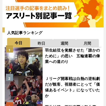
人気記事ランキング
今日
昨日
週間
月間
羽生結弦を覚醒させた「誰かの
1
ために」の思い 五輪連覇の偉
業への道のり
Ｊリーグ開幕戦は白熱の逆転劇
2
だが観客、視聴者にとって「価
値あるイベント」になっていた
か