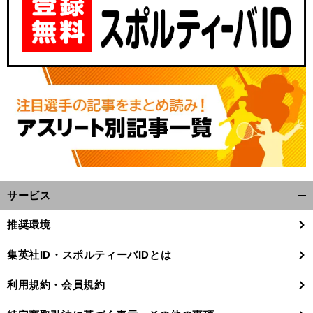
サービス
開
く/
推奨環境
閉
じ
集英社ID・スポルティーバIDとは
る
利用規約・会員規約