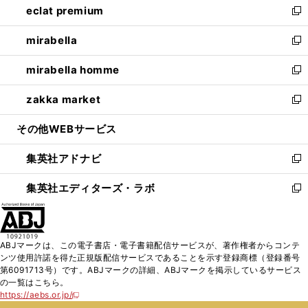
eclat premium
く
で
ド
ィ
い
新
開
ウ
ン
ウ
し
mirabella
く
で
ド
ィ
い
新
開
ウ
ン
ウ
し
mirabella homme
く
で
ド
ィ
い
新
開
ウ
ン
ウ
し
zakka market
く
で
ド
ィ
い
新
開
ウ
ン
ウ
し
その他WEBサービス
く
で
ド
ィ
い
開
ウ
ン
ウ
集英社アドナビ
く
で
ド
ィ
新
開
ウ
ン
し
集英社エディターズ・ラボ
く
で
ド
い
新
開
ウ
ウ
し
く
で
ィ
い
開
ン
ウ
ABJマークは、この電子書店・電子書籍配信サービスが、著作権者からコンテ
く
ド
ィ
ンツ使用許諾を得た正規版配信サービスであることを示す登録商標（登録番号
ウ
ン
第6091713号）です。ABJマークの詳細、ABJマークを掲示しているサービス
で
ド
の一覧はこちら。
開
ウ
https://aebs.or.jp/
新
く
で