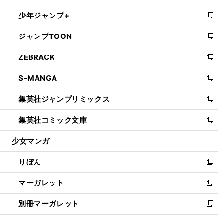
開
ウ
ン
ウ
し
少年ジャンプ+
く
で
ド
ィ
い
新
開
ウ
ン
ウ
し
ジャンプTOON
く
で
ド
ィ
い
新
開
ウ
ン
ウ
し
ZEBRACK
く
で
ド
ィ
い
新
開
ウ
ン
ウ
し
S-MANGA
く
で
ド
ィ
い
新
開
ウ
ン
ウ
し
集英社ジャンプリミックス
く
で
ド
ィ
い
新
開
ウ
ン
ウ
し
集英社コミック文庫
く
で
ド
ィ
い
新
開
ウ
ン
ウ
し
少女マンガ
く
で
ド
ィ
い
開
ウ
ン
ウ
りぼん
く
で
ド
ィ
新
開
ウ
ン
し
マーガレット
く
で
ド
い
新
開
ウ
ウ
し
別冊マーガレット
く
で
ィ
い
新
開
ン
ウ
し