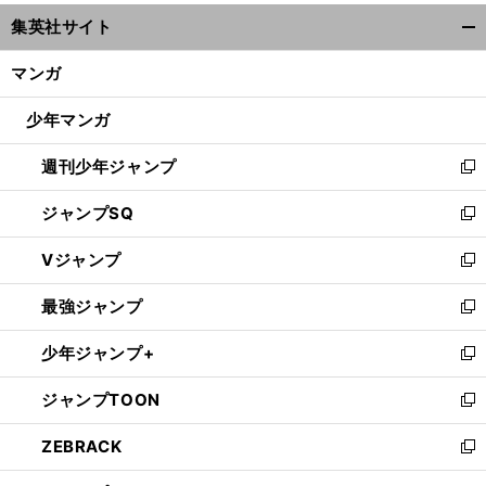
ウ
集英社サイト
ィ
開
ン
く/
マンガ
ド
閉
ウ
じ
少年マンガ
で
る
開
週刊少年ジャンプ
く
新
し
ジャンプSQ
い
新
ウ
し
Vジャンプ
ィ
い
新
ン
ウ
し
最強ジャンプ
ド
ィ
い
新
ウ
ン
ウ
し
少年ジャンプ+
で
ド
ィ
い
新
開
ウ
ン
ウ
し
ジャンプTOON
く
で
ド
ィ
い
新
開
ウ
ン
ウ
し
ZEBRACK
く
で
ド
ィ
い
新
開
ウ
ン
ウ
し