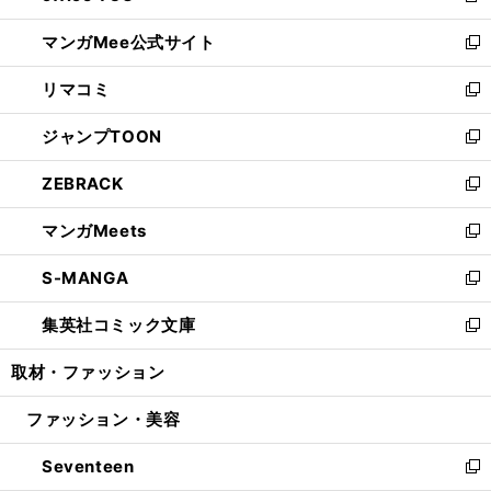
開
ン
ウ
し
マンガMee公式サイト
く
ド
ィ
い
新
ウ
ン
ウ
し
リマコミ
で
ド
ィ
い
新
開
ウ
ン
ウ
し
ジャンプTOON
く
で
ド
ィ
い
新
開
ウ
ン
ウ
し
ZEBRACK
く
で
ド
ィ
い
新
開
ウ
ン
ウ
し
マンガMeets
く
で
ド
ィ
い
新
開
ウ
ン
ウ
し
S-MANGA
く
で
ド
ィ
い
新
開
ウ
ン
ウ
し
集英社コミック文庫
く
で
ド
ィ
い
新
開
ウ
ン
ウ
し
取材・ファッション
く
で
ド
ィ
い
開
ウ
ン
ウ
ファッション・美容
く
で
ド
ィ
開
ウ
ン
Seventeen
く
で
ド
新
開
ウ