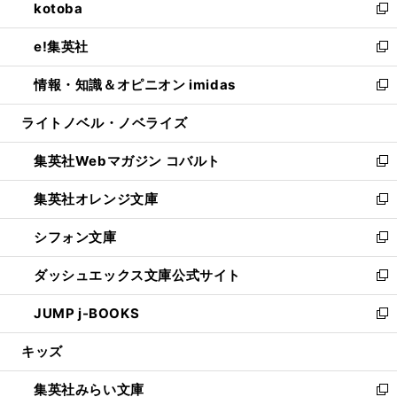
kotoba
く
で
ド
ィ
い
新
開
ウ
ン
ウ
し
e!集英社
く
で
ド
ィ
い
新
開
ウ
ン
ウ
し
情報・知識＆オピニオン imidas
く
で
ド
ィ
い
新
開
ウ
ン
ウ
し
ライトノベル・ノベライズ
く
で
ド
ィ
い
開
ウ
ン
ウ
集英社Webマガジン コバルト
く
で
ド
ィ
新
開
ウ
ン
し
集英社オレンジ文庫
く
で
ド
い
新
開
ウ
ウ
し
シフォン文庫
く
で
ィ
い
新
開
ン
ウ
し
ダッシュエックス文庫公式サイト
く
ド
ィ
い
新
ウ
ン
ウ
し
JUMP j-BOOKS
で
ド
ィ
い
新
開
ウ
ン
ウ
し
キッズ
く
で
ド
ィ
い
開
ウ
ン
ウ
集英社みらい文庫
く
で
ド
ィ
新