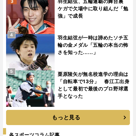
羽生結弦、五輪連覇の舞台裏
3
ケガで欠場中に取り組んだ「勉
強」で成長
4
羽生結弦が一時は諦めたソチ五
輪の金メダル「五輪の本当の怖
さを知った......」
5
栗原陵矢が無名校進学の理由は
「自転車で13分」 春江工出身
として最初で最後のプロ野球選
手となった
もっと見る
各スポーツコラム記事