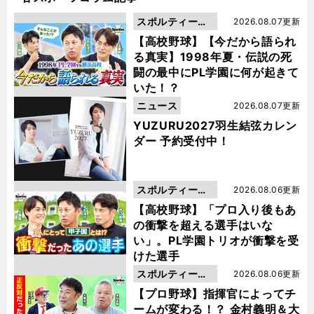
スポルティーバ
2026.08.07更新
動画
【高校野球】【今だから語られ
る真実】1998年夏・伝説の死
闘の最中にPL学園に何が起きて
いた！？
ニュース
2026.08.07更新
YUZURU2027羽生結弦カレン
ダー 予約受付中！
スポルティーバ
2026.08.06更新
動画
【高校野球】「プロ入り後もあ
の衝撃を超える選手はいな
い」。PL学園トリオが衝撃を受
けた選手
スポルティーバ
2026.08.06更新
動画
【プロ野球】指揮官によってチ
ームが変わる！？ 金村義明＆大