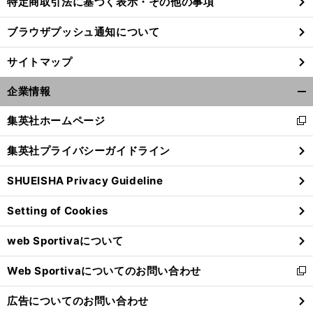
特定商取引法に基づく表示・その他の事項
ブラウザプッシュ通知について
サイトマップ
企業情報
開
く/
集英社ホームページ
新
閉
し
じ
集英社プライバシーガイドライン
い
る
ウ
SHUEISHA Privacy Guideline
ィ
ン
Setting of Cookies
ド
ウ
web Sportivaについて
で
開
Web Sportivaについてのお問い合わせ
く
新
し
広告についてのお問い合わせ
い