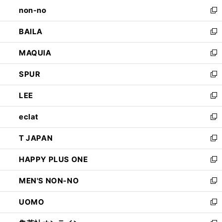
し
non-no
く
で
い
新
開
ウ
し
BAILA
く
ィ
い
新
ン
ウ
し
MAQUIA
ド
ィ
い
新
ウ
ン
ウ
し
SPUR
で
ド
ィ
い
新
開
ウ
ン
ウ
し
LEE
く
で
ド
ィ
い
新
開
ウ
ン
ウ
し
eclat
く
で
ド
ィ
い
新
開
ウ
ン
ウ
し
T JAPAN
く
で
ド
ィ
い
新
開
ウ
ン
ウ
し
HAPPY PLUS ONE
く
で
ド
ィ
い
新
開
ウ
ン
ウ
し
MEN'S NON-NO
く
で
ド
ィ
い
新
開
ウ
ン
ウ
し
UOMO
く
で
ド
ィ
い
新
開
ウ
ン
ウ
し