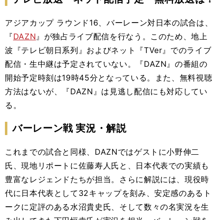
アジアカップ ラウンド16、バーレーン対日本の試合は、
『
DAZN
』
が独占ライブ配信を行なう。このため、地上
波『テレビ朝日系列』およびネット『TVer』でのライブ
配信・生中継は予定されていない。
『DAZN』の番組の
開始予定時刻は19時45分となっている。
また、無料視聴
方法はないが、『DAZN』は見逃し配信にも対応してい
る。
バーレーン戦 実況・解説
これまでの試合と同様、DAZNではゲストに小野伸二
氏、現地リポートに佐藤寿人氏と、日本代表での実績も
豊富なレジェンドたちが担当。さらに
解説には、現役時
代に日本代表として32キャップを刻み、安定感のあるト
ークに定評のある水沼貴史氏、そして数々の名実況を生