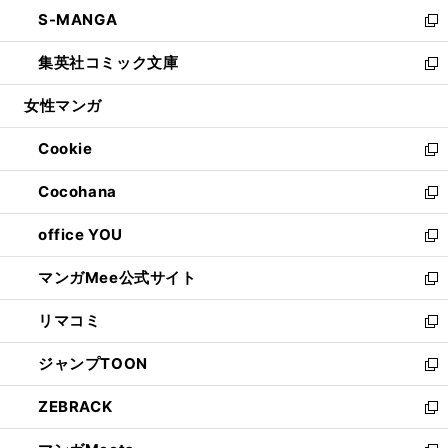
ン
ウ
し
S-MANGA
く
で
ド
ィ
い
新
開
ウ
ン
ウ
し
集英社コミック文庫
く
で
ド
ィ
い
新
開
ウ
ン
ウ
し
女性マンガ
く
で
ド
ィ
い
開
ウ
ン
ウ
Cookie
く
で
ド
ィ
新
開
ウ
ン
し
Cocohana
く
で
ド
い
新
開
ウ
ウ
し
office YOU
く
で
ィ
い
新
開
ン
ウ
し
マンガMee公式サイト
く
ド
ィ
い
新
ウ
ン
ウ
し
リマコミ
で
ド
ィ
い
新
開
ウ
ン
ウ
し
ジャンプTOON
く
で
ド
ィ
い
新
開
ウ
ン
ウ
し
ZEBRACK
く
で
ド
ィ
い
新
開
ウ
ン
ウ
し