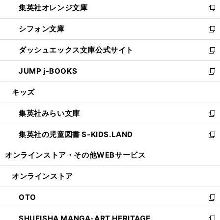
集英社オレンジ文庫
く
で
ド
い
新
開
ウ
ウ
し
シフォン文庫
く
で
ィ
い
新
開
ン
ウ
し
ダッシュエックス文庫公式サイト
く
ド
ィ
い
新
ウ
ン
ウ
し
JUMP j-BOOKS
で
ド
ィ
い
新
開
ウ
ン
ウ
し
キッズ
く
で
ド
ィ
い
開
ウ
ン
ウ
集英社みらい文庫
く
で
ド
ィ
新
開
ウ
ン
し
集英社の児童図書 S-KIDS.LAND
く
で
ド
い
新
開
ウ
ウ
し
オンラインストア・
その他WEBサービス
く
で
ィ
い
開
ン
ウ
オンラインストア
く
ド
ィ
ウ
ン
OTO
で
ド
新
開
ウ
し
SHUEISHA MANGA-ART HERITAGE
く
で