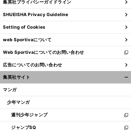
集英社プライバシーガイドライン
い
る
ウ
SHUEISHA Privacy Guideline
ィ
ン
Setting of Cookies
ド
ウ
web Sportivaについて
で
開
Web Sportivaについてのお問い合わせ
く
新
し
広告についてのお問い合わせ
い
ウ
集英社サイト
ィ
開
ン
く/
マンガ
ド
閉
ウ
じ
少年マンガ
で
る
開
週刊少年ジャンプ
く
新
し
ジャンプSQ
い
新