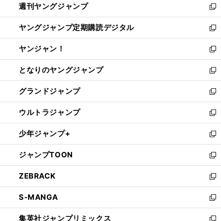
週刊ヤングジャンプ
く
で
ド
ィ
新
開
ウ
ン
し
ヤングジャンプ定期購読デジタル
く
で
ド
い
新
開
ウ
ウ
し
ヤンジャン！
く
で
ィ
い
新
開
ン
ウ
し
となりのヤングジャンプ
く
ド
ィ
い
新
ウ
ン
ウ
し
グランドジャンプ
で
ド
ィ
い
新
開
ウ
ン
ウ
し
ウルトラジャンプ
く
で
ド
ィ
い
新
開
ウ
ン
ウ
し
少年ジャンプ+
く
で
ド
ィ
い
新
開
ウ
ン
ウ
し
ジャンプTOON
く
で
ド
ィ
い
新
開
ウ
ン
ウ
し
ZEBRACK
く
で
ド
ィ
い
新
開
ウ
ン
ウ
し
S-MANGA
く
で
ド
ィ
い
新
開
ウ
ン
ウ
し
集英社ジャンプリミックス
く
で
ド
ィ
い
新