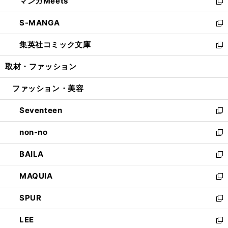
マンガMeets
く
で
ド
ィ
い
新
開
ウ
ン
ウ
し
S-MANGA
く
で
ド
ィ
い
新
開
ウ
ン
ウ
し
集英社コミック文庫
く
で
ド
ィ
い
新
開
ウ
ン
ウ
し
取材・ファッション
く
で
ド
ィ
い
開
ウ
ン
ウ
ファッション・美容
く
で
ド
ィ
開
ウ
ン
Seventeen
く
で
ド
新
開
ウ
し
non-no
く
で
い
新
開
ウ
し
BAILA
く
ィ
い
新
ン
ウ
し
MAQUIA
ド
ィ
い
新
ウ
ン
ウ
し
SPUR
で
ド
ィ
い
新
開
ウ
ン
ウ
し
LEE
く
で
ド
ィ
い
新