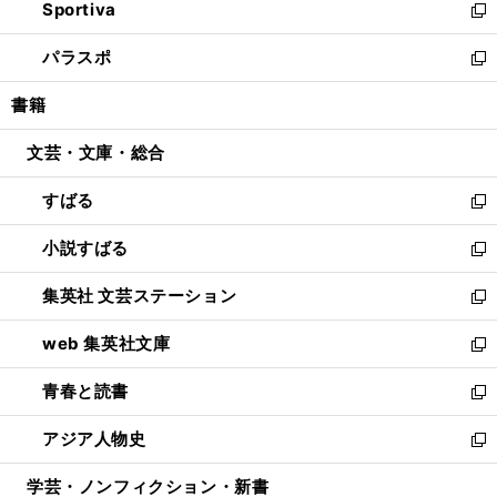
Sportiva
く
ド
ィ
い
新
ウ
ン
ウ
し
パラスポ
で
ド
ィ
い
新
開
ウ
ン
ウ
し
書籍
く
で
ド
ィ
い
開
ウ
ン
ウ
文芸・文庫・総合
く
で
ド
ィ
開
ウ
ン
すばる
く
で
ド
新
開
ウ
し
小説すばる
く
で
い
新
開
ウ
し
集英社 文芸ステーション
く
ィ
い
新
ン
ウ
し
web 集英社文庫
ド
ィ
い
新
ウ
ン
ウ
し
青春と読書
で
ド
ィ
い
新
開
ウ
ン
ウ
し
アジア人物史
く
で
ド
ィ
い
新
開
ウ
ン
ウ
し
学芸・ノンフィクション・新書
く
で
ド
ィ
い