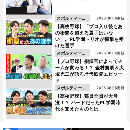
スポルティーバ
2026.08.06更新
動画
【高校野球】「プロ入り後もあ
の衝撃を超える選手はいな
い」。PL学園トリオが衝撃を受
けた選手
スポルティーバ
2026.08.06更新
動画
【プロ野球】指揮官によってチ
ームが変わる！？ 金村義明＆大
塚光二が語る歴代監督エピソー
ド
スポルティーバ
2026.08.06更新
動画
【高校野球】部員全員が大号
泣！？ ハードだったPL学園時
代を支えたものとは