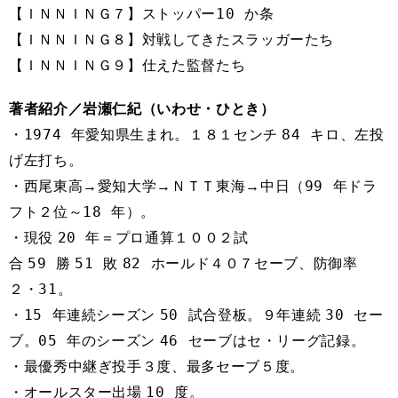
10
【ＩＮＮＩＮＧ
７
】
ストッパー
か条
【ＩＮＮＩＮＧ
８
】
対戦してきたスラッガーたち
【ＩＮＮＩＮＧ
９
】
仕えた監督たち
著者紹介／
岩瀬仁紀（いわせ・ひとき）
19
74
84
・
年愛知県生まれ。１８１センチ
キロ、左投
げ左打ち。
99
・
西尾東高→愛知大学→ＮＴＴ東海→中日（
年ドラ
18
フト２位～
年）
。
20
・
現役
年＝プロ通算１００２試
59
51
82
合
勝
敗
ホールド４０７セーブ、防御率
31
２・
。
15
50
30
・
年連続
シーズン
試合登板。９年連続
セー
05
46
ブ。
年のシーズン
セーブはセ・リーグ記録。
・
最優秀中継ぎ投手３度、最多セーブ５度。
10
・
オールスター出場
度。