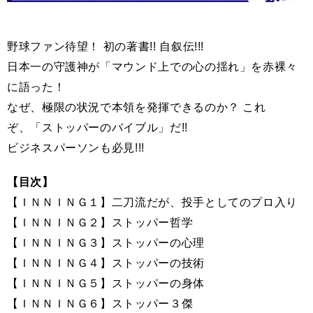
野球
ファン
待望！
初
の
著書
!!
自叙伝
!!
!
日本一の守護神が「マウンド上での心の揺れ」を赤裸々
に語った！
なぜ、
極限
の
状況
で
本領
を
発揮
できるのか？
これ
ぞ、
「
ストッパー
の
バイブル」
だ
!!
ビジネスパーソン
も
必見
!!
!
【
目次
】
【ＩＮＮＩＮＧ１】
二刀流だが、投手としてのプロ入り
【ＩＮＮＩＮＧ
２
】
ストッパー哲学
【ＩＮＮＩＮＧ
３
】
ストッパーの心理
【ＩＮＮＩＮＧ
４
】
ストッパーの技術
【ＩＮＮＩＮＧ
５
】
ストッパーの身体
【ＩＮＮＩＮＧ
６
】
ストッパー３傑