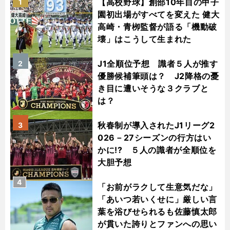
【高校野球】創部10年目の甲子
1
園初出場がすべてを変えた 健大
高崎・青栁監督が語る「機動破
壊」はこうして生まれた
J1全順位予想 識者５人が推す
2
優勝候補筆頭は？ J2降格の憂
き目に遭いそうな３クラブと
は？
秋春制が導入されたJ1リーグ2
3
026－27シーズンの行方はい
かに!? ５人の識者が全順位を
大胆予想
4
「お前がラクして生意気だな」
「あいつ若いくせに」厳しい言
葉を浴びせられるも佐藤慎太郎
が貫いた誇りとファンへの思い