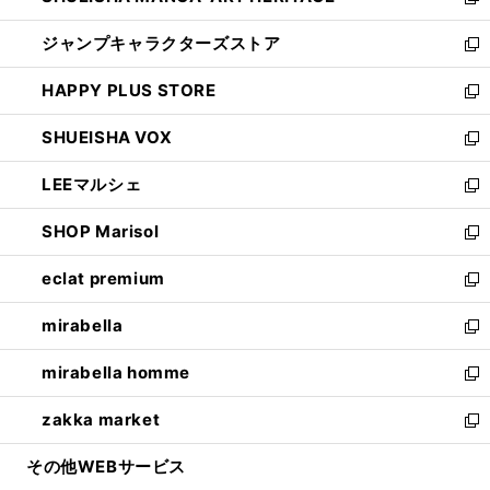
い
新
開
ウ
し
ジャンプキャラクターズストア
く
ィ
い
新
ン
ウ
し
HAPPY PLUS STORE
ド
ィ
い
新
ウ
ン
ウ
し
SHUEISHA VOX
で
ド
ィ
い
新
開
ウ
ン
ウ
し
LEEマルシェ
く
で
ド
ィ
い
新
開
ウ
ン
ウ
し
SHOP Marisol
く
で
ド
ィ
い
新
開
ウ
ン
ウ
し
eclat premium
く
で
ド
ィ
い
新
開
ウ
ン
ウ
し
mirabella
く
で
ド
ィ
い
新
開
ウ
ン
ウ
し
mirabella homme
く
で
ド
ィ
い
新
開
ウ
ン
ウ
し
zakka market
く
で
ド
ィ
い
新
開
ウ
ン
ウ
し
その他WEBサービス
く
で
ド
ィ
い