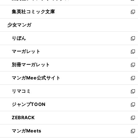
開
ウ
ン
ウ
し
集英社コミック文庫
く
で
ド
ィ
い
新
開
ウ
ン
ウ
し
少女マンガ
く
で
ド
ィ
い
開
ウ
ン
ウ
りぼん
く
で
ド
ィ
新
開
ウ
ン
し
マーガレット
く
で
ド
い
新
開
ウ
ウ
し
別冊マーガレット
く
で
ィ
い
新
開
ン
ウ
し
マンガMee公式サイト
く
ド
ィ
い
新
ウ
ン
ウ
し
リマコミ
で
ド
ィ
い
新
開
ウ
ン
ウ
し
ジャンプTOON
く
で
ド
ィ
い
新
開
ウ
ン
ウ
し
ZEBRACK
く
で
ド
ィ
い
新
開
ウ
ン
ウ
し
マンガMeets
く
で
ド
ィ
い
新
開
ウ