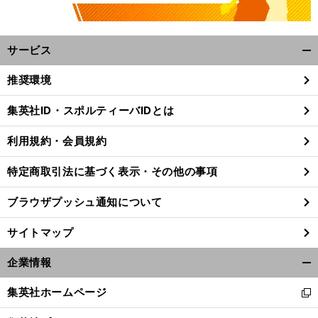
サービス
開
く/
推奨環境
閉
じ
集英社ID・スポルティーバIDとは
る
】
伝
。
』
【
書
】
M
』
須江 航 著
籍紹介
『
otoGPでメシを喰う
グランプリパドックの生活史
西村
章
著
利用規約・会員規約
特定商取引法に基づく表示・その他の事項
ブラウザプッシュ通知について
サイトマップ
企業情報
開
く/
集英社ホームページ
新
閉
し
じ