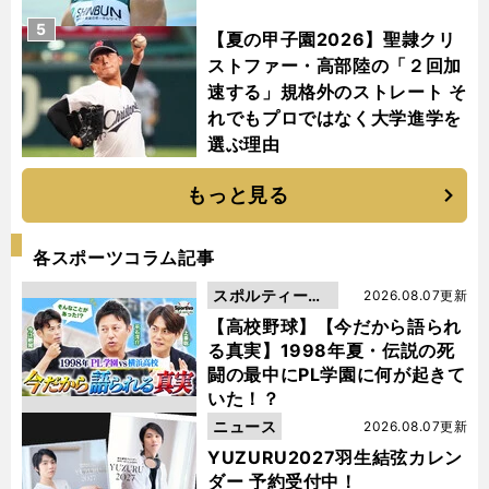
5
【夏の甲子園2026】聖隷クリ
ストファー・高部陸の「２回加
速する」規格外のストレート そ
れでもプロではなく大学進学を
選ぶ理由
もっと見る
各スポーツコラム記事
スポルティーバ
2026.08.07更新
動画
【高校野球】【今だから語られ
る真実】1998年夏・伝説の死
闘の最中にPL学園に何が起きて
いた！？
ニュース
2026.08.07更新
YUZURU2027羽生結弦カレン
ダー 予約受付中！