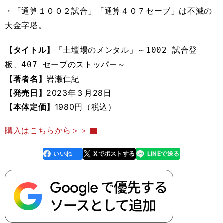
・
「通算１００２試合
」
「通算
４０７セーブ」は不滅の
大金字塔。
【タイトル】
1002
「
土壇場のメンタル
」
～
試合登
407
板、
セーブのストッパー
～
【著者名】
岩瀬仁紀
【発売日】
2023年３月28日
【本体定価】
1980円（税込）
購入はこちらから＞＞
いいね
Xでポストする
LINEで送る
line
faceboo
x
k