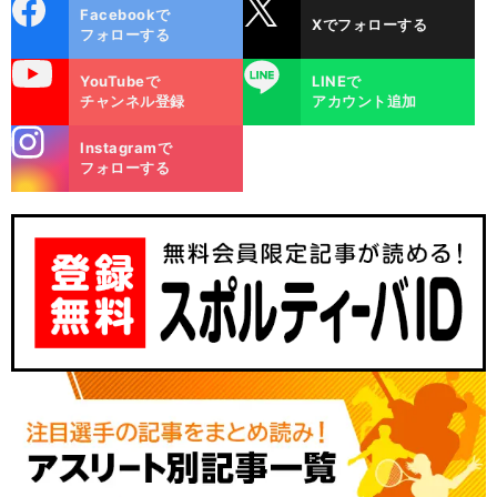
cebo
X
Facebookで
Xでフォローする
ok
フォローする
uTube
LINE
YouTubeで
LINEで
チャンネル登録
アカウント追加
stagra
Instagramで
m
フォローする