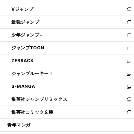
ウ
し
Vジャンプ
ィ
い
新
ン
ウ
し
最強ジャンプ
ド
ィ
い
新
ウ
ン
ウ
し
少年ジャンプ+
で
ド
ィ
い
新
開
ウ
ン
ウ
し
ジャンプTOON
く
で
ド
ィ
い
新
開
ウ
ン
ウ
し
ZEBRACK
く
で
ド
ィ
い
新
開
ウ
ン
ウ
し
ジャンプルーキー！
く
で
ド
ィ
い
新
開
ウ
ン
ウ
し
S-MANGA
く
で
ド
ィ
い
新
開
ウ
ン
ウ
し
集英社ジャンプリミックス
く
で
ド
ィ
い
新
開
ウ
ン
ウ
し
集英社コミック文庫
く
で
ド
ィ
い
新
開
ウ
ン
ウ
し
青年マンガ
く
で
ド
ィ
い
開
ウ
ン
ウ