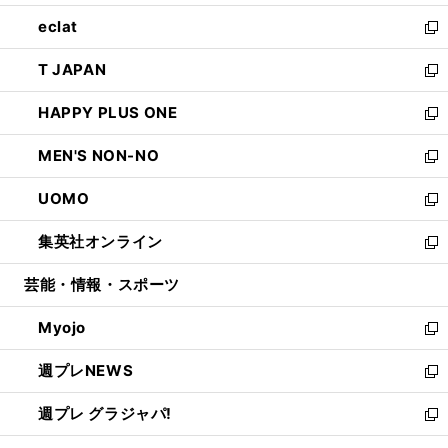
開
ウ
ン
ウ
し
eclat
く
で
ド
ィ
い
新
開
ウ
ン
ウ
し
T JAPAN
く
で
ド
ィ
い
新
開
ウ
ン
ウ
し
HAPPY PLUS ONE
く
で
ド
ィ
い
新
開
ウ
ン
ウ
し
MEN'S NON-NO
く
で
ド
ィ
い
新
開
ウ
ン
ウ
し
UOMO
く
で
ド
ィ
い
新
開
ウ
ン
ウ
し
集英社オンライン
く
で
ド
ィ
い
新
開
ウ
ン
ウ
し
芸能・情報・スポーツ
く
で
ド
ィ
い
開
ウ
ン
ウ
Myojo
く
で
ド
ィ
新
開
ウ
ン
し
週プレNEWS
く
で
ド
い
新
開
ウ
ウ
し
週プレ グラジャパ!
く
で
ィ
い
新
開
ン
ウ
し