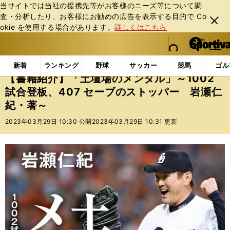
当サイトでは当社の提携先等がお客様のニーズ等について調
査・分析したり、お客様にお勧めの広告を表⽰する⽬的で Co
閉じ
okie を使⽤する場合があります。
詳しくはこちら
る
マイペ
web Sportiva (webスポルティーバ)
検索
メニュ
we
ー
インフォメーション
書籍
【書籍紹介】「土壇場のメ
b
ジ
新着
ランキング
野球
サッカー
競馬
ゴル
ス
【書籍紹介】「土壇場のメンタル」～1002
ポ
試合登板、407 セーブのストッパー 岩瀬仁
ル
紀・著～
テ
ィ
2023年03月29日 10:30 公開
2023年03月29日 10:31 更新
ー
バ