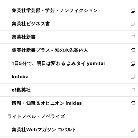
開
ウ
ン
ウ
集英社学芸部 - 学芸・ノンフィクション
く
で
ド
ィ
新
開
ウ
ン
し
集英社ビジネス書
く
で
ド
い
新
開
ウ
ウ
し
集英社新書
く
で
ィ
い
新
開
ン
ウ
し
集英社新書プラス - 知の水先案内人
く
ド
ィ
い
新
ウ
ン
ウ
し
1日5分で、明日は変わる よみタイ yomitai
で
ド
ィ
い
新
開
ウ
ン
ウ
し
kotoba
く
で
ド
ィ
い
新
開
ウ
ン
ウ
し
e!集英社
く
で
ド
ィ
い
新
開
ウ
ン
ウ
し
情報・知識＆オピニオン imidas
く
で
ド
ィ
い
新
開
ウ
ン
ウ
し
ライトノベル・ノベライズ
く
で
ド
ィ
い
開
ウ
ン
ウ
集英社Webマガジン コバルト
く
で
ド
ィ
新
開
ウ
ン
し