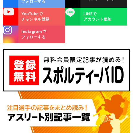
フォローする
uTube
LINE
YouTubeで
LINEで
チャンネル登録
アカウント追加
stagra
Instagramで
m
フォローする