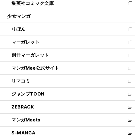
集英社コミック文庫
く
で
ド
ィ
い
新
開
ウ
ン
ウ
し
少女マンガ
く
で
ド
ィ
い
開
ウ
ン
ウ
りぼん
く
で
ド
ィ
新
開
ウ
ン
し
マーガレット
く
で
ド
い
新
開
ウ
ウ
し
別冊マーガレット
く
で
ィ
い
新
開
ン
ウ
し
マンガMee公式サイト
く
ド
ィ
い
新
ウ
ン
ウ
し
リマコミ
で
ド
ィ
い
新
開
ウ
ン
ウ
し
ジャンプTOON
く
で
ド
ィ
い
新
開
ウ
ン
ウ
し
ZEBRACK
く
で
ド
ィ
い
新
開
ウ
ン
ウ
し
マンガMeets
く
で
ド
ィ
い
新
開
ウ
ン
ウ
し
S-MANGA
く
で
ド
ィ
い
新