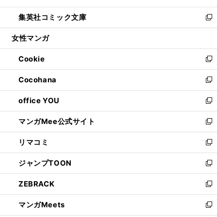
開
ウ
ン
ウ
し
集英社コミック文庫
く
で
ド
ィ
い
新
開
ウ
ン
ウ
し
女性マンガ
く
で
ド
ィ
い
開
ウ
ン
ウ
Cookie
く
で
ド
ィ
新
開
ウ
ン
し
Cocohana
く
で
ド
い
新
開
ウ
ウ
し
office YOU
く
で
ィ
い
新
開
ン
ウ
し
マンガMee公式サイト
く
ド
ィ
い
新
ウ
ン
ウ
し
リマコミ
で
ド
ィ
い
新
開
ウ
ン
ウ
し
ジャンプTOON
く
で
ド
ィ
い
新
開
ウ
ン
ウ
し
ZEBRACK
く
で
ド
ィ
い
新
開
ウ
ン
ウ
し
マンガMeets
く
で
ド
ィ
い
新
開
ウ
ン
ウ
し