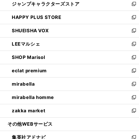
ジャンプキャラクターズストア
く
ィ
い
新
ン
ウ
し
HAPPY PLUS STORE
ド
ィ
い
新
ウ
ン
ウ
し
SHUEISHA VOX
で
ド
ィ
い
新
開
ウ
ン
ウ
し
LEEマルシェ
く
で
ド
ィ
い
新
開
ウ
ン
ウ
し
SHOP Marisol
く
で
ド
ィ
い
新
開
ウ
ン
ウ
し
eclat premium
く
で
ド
ィ
い
新
開
ウ
ン
ウ
し
mirabella
く
で
ド
ィ
い
新
開
ウ
ン
ウ
し
mirabella homme
く
で
ド
ィ
い
新
開
ウ
ン
ウ
し
zakka market
く
で
ド
ィ
い
新
開
ウ
ン
ウ
し
その他WEBサービス
く
で
ド
ィ
い
開
ウ
ン
ウ
集英社アドナビ
く
で
ド
ィ
新