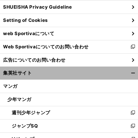
ウ
SHUEISHA Privacy Guideline
ィ
ン
Setting of Cookies
ド
ウ
web Sportivaについて
で
開
Web Sportivaについてのお問い合わせ
く
新
し
広告についてのお問い合わせ
い
ウ
集英社サイト
ィ
開
ン
く/
マンガ
ド
閉
ウ
じ
少年マンガ
で
る
開
週刊少年ジャンプ
く
新
し
ジャンプSQ
い
新
ウ
し