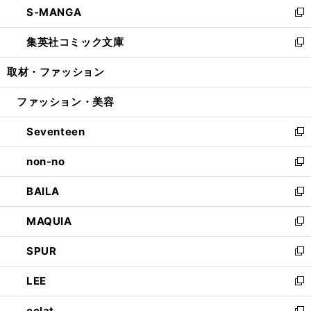
S-MANGA
く
で
ド
ィ
い
新
開
ウ
ン
ウ
し
集英社コミック文庫
く
で
ド
ィ
い
新
開
ウ
ン
ウ
し
取材・ファッション
く
で
ド
ィ
い
開
ウ
ン
ウ
ファッション・美容
く
で
ド
ィ
開
ウ
ン
Seventeen
く
で
ド
新
開
ウ
し
non-no
く
で
い
新
開
ウ
し
BAILA
く
ィ
い
新
ン
ウ
し
MAQUIA
ド
ィ
い
新
ウ
ン
ウ
し
SPUR
で
ド
ィ
い
新
開
ウ
ン
ウ
し
LEE
く
で
ド
ィ
い
新
開
ウ
ン
ウ
し
eclat
く
で