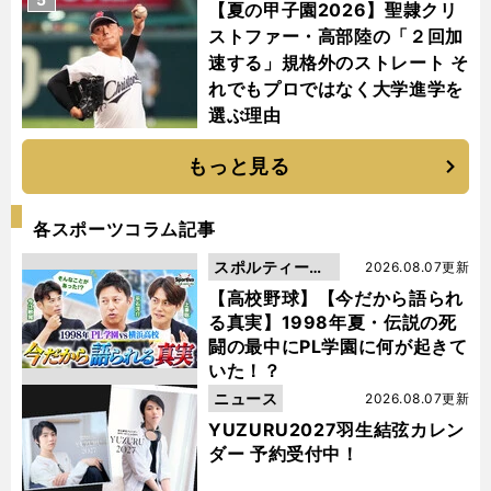
【夏の甲子園2026】聖隷クリ
ストファー・高部陸の「２回加
速する」規格外のストレート そ
れでもプロではなく大学進学を
選ぶ理由
もっと見る
各スポーツコラム記事
スポルティーバ
2026.08.07更新
動画
【高校野球】【今だから語られ
る真実】1998年夏・伝説の死
闘の最中にPL学園に何が起きて
いた！？
ニュース
2026.08.07更新
YUZURU2027羽生結弦カレン
ダー 予約受付中！