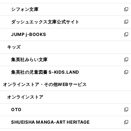
開
ウ
ウ
し
シフォン文庫
く
で
ィ
い
新
開
ン
ウ
し
ダッシュエックス文庫公式サイト
く
ド
ィ
い
新
ウ
ン
ウ
し
JUMP j-BOOKS
で
ド
ィ
い
新
開
ウ
ン
ウ
し
キッズ
く
で
ド
ィ
い
開
ウ
ン
ウ
集英社みらい文庫
く
で
ド
ィ
新
開
ウ
ン
し
集英社の児童図書 S-KIDS.LAND
く
で
ド
い
新
開
ウ
ウ
し
オンラインストア・
その他WEBサービス
く
で
ィ
い
開
ン
ウ
オンラインストア
く
ド
ィ
ウ
ン
OTO
で
ド
新
開
ウ
し
SHUEISHA MANGA-ART HERITAGE
く
で
い
新
開
ウ
し