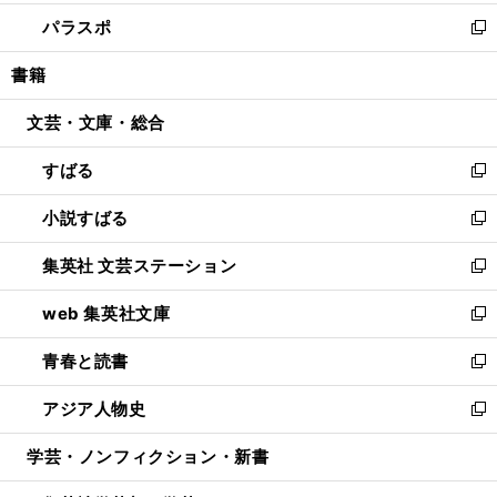
ウ
ン
ウ
し
パラスポ
で
ド
ィ
い
新
開
ウ
ン
ウ
し
書籍
く
で
ド
ィ
い
開
ウ
ン
ウ
文芸・文庫・総合
く
で
ド
ィ
開
ウ
ン
すばる
く
で
ド
新
開
ウ
し
小説すばる
く
で
い
新
開
ウ
し
集英社 文芸ステーション
く
ィ
い
新
ン
ウ
し
web 集英社文庫
ド
ィ
い
新
ウ
ン
ウ
し
青春と読書
で
ド
ィ
い
新
開
ウ
ン
ウ
し
アジア人物史
く
で
ド
ィ
い
新
開
ウ
ン
ウ
し
学芸・ノンフィクション・新書
く
で
ド
ィ
い
開
ウ
ン
ウ