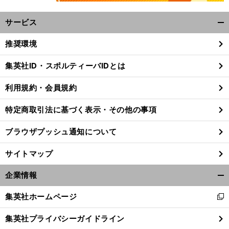
サービス
開
く/
推奨環境
閉
じ
集英社ID・スポルティーバIDとは
る
。
前
利用規約・会員規約
へ
特定商取引法に基づく表示・その他の事項
ブラウザプッシュ通知について
サイトマップ
企業情報
開
く/
集英社ホームページ
新
閉
し
じ
集英社プライバシーガイドライン
い
る