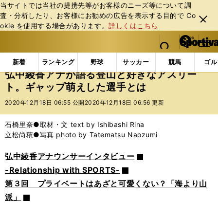
当サイトでは当社の提携先等がお客様のニーズ等について調
査・分析したり、お客様にお勧めの広告を表⽰する⽬的で Co
閉じ
okie を使⽤する場合があります。
詳しくはこちら
る
マイペ
web Sportiva (webスポルティーバ)
検索
メニュ
we
ー
エンタメ
その他
弘中綾香アナが語る登山と好きな
b
ジ
新着
ランキング
野球
サッカー
競馬
ゴル
ス
弘中綾香アナが語る登山と好きなアスリー
ポ
ト。ギャップ萌えした選手とは
ル
テ
2020年12月18日 06:55 公開
2020年12月18日 06:56 更新
ィ
ー
石橋里奈●取材・文 text by Ishibashi Rina
バ
立松尚積●写真 photo by Tatematsu Naozumi
弘中綾香アナウンサーインタビュー
-Relationship with SPORTS-
第３回 プライベートはあざと可愛くない？「海より山
派」