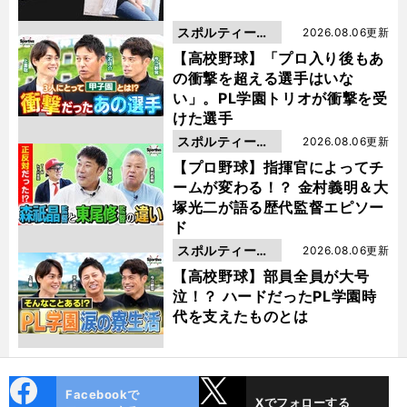
スポルティーバ
2026.08.06更新
動画
【高校野球】「プロ入り後もあ
の衝撃を超える選手はいな
い」。PL学園トリオが衝撃を受
けた選手
スポルティーバ
2026.08.06更新
動画
【プロ野球】指揮官によってチ
ームが変わる！？ 金村義明＆大
塚光二が語る歴代監督エピソー
ド
スポルティーバ
2026.08.06更新
動画
【高校野球】部員全員が大号
泣！？ ハードだったPL学園時
代を支えたものとは
cebo
X
Facebookで
Xでフォローする
ok