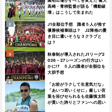
園初出場がすべてを変えた 健大
高崎・青栁監督が語る「機動破
壊」はこうして生まれた
J1全順位予想 識者５人が推す
2
優勝候補筆頭は？ J2降格の憂
き目に遭いそうな３クラブと
は？
秋春制が導入されたJ1リーグ2
3
026－27シーズンの行方はい
かに!? ５人の識者が全順位を
大胆予想
4
「お前がラクして生意気だな」
「あいつ若いくせに」厳しい言
葉を浴びせられるも佐藤慎太郎
が貫いた誇りとファンへの思い
5