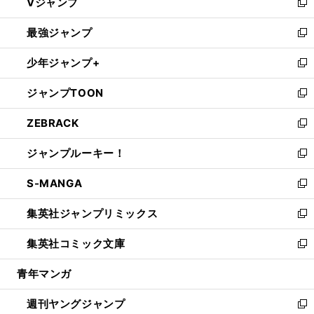
Vジャンプ
ィ
い
新
ン
ウ
し
最強ジャンプ
ド
ィ
い
新
ウ
ン
ウ
し
少年ジャンプ+
で
ド
ィ
い
新
開
ウ
ン
ウ
し
ジャンプTOON
く
で
ド
ィ
い
新
開
ウ
ン
ウ
し
ZEBRACK
く
で
ド
ィ
い
新
開
ウ
ン
ウ
し
ジャンプルーキー！
く
で
ド
ィ
い
新
開
ウ
ン
ウ
し
S-MANGA
く
で
ド
ィ
い
新
開
ウ
ン
ウ
し
集英社ジャンプリミックス
く
で
ド
ィ
い
新
開
ウ
ン
ウ
し
集英社コミック文庫
く
で
ド
ィ
い
新
開
ウ
ン
ウ
し
青年マンガ
く
で
ド
ィ
い
開
ウ
ン
ウ
週刊ヤングジャンプ
く
で
ド
ィ
新