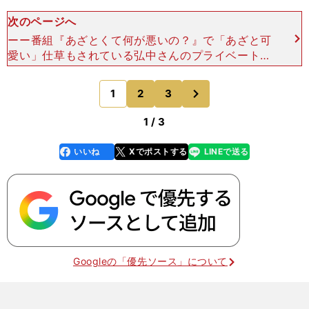
次のページへ
ーー番組『あざとくて何が悪いの？』で「あざと可
愛い」仕草もされている弘中さんのプライベートも
気になります。休みの日はどのように過ごしていま
すか？弘中 ジムへ行ってトレーニングをしたり、
次
1
2
3
のページへ
気心の知れた友達
1 / 3
いいね
Xでポストする
LINEで送る
line
faceboo
x
k
Googleの「優先ソース」について