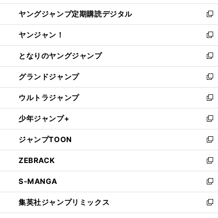
開
ウ
ン
し
ヤングジャンプ定期購読デジタル
く
で
ド
い
新
開
ウ
ウ
し
ヤンジャン！
く
で
ィ
い
新
開
ン
ウ
し
となりのヤングジャンプ
く
ド
ィ
い
新
ウ
ン
ウ
し
グランドジャンプ
で
ド
ィ
い
新
開
ウ
ン
ウ
し
ウルトラジャンプ
く
で
ド
ィ
い
新
開
ウ
ン
ウ
し
少年ジャンプ+
く
で
ド
ィ
い
新
開
ウ
ン
ウ
し
ジャンプTOON
く
で
ド
ィ
い
新
開
ウ
ン
ウ
し
ZEBRACK
く
で
ド
ィ
い
新
開
ウ
ン
ウ
し
S-MANGA
く
で
ド
ィ
い
新
開
ウ
ン
ウ
し
集英社ジャンプリミックス
く
で
ド
ィ
い
新
開
ウ
ン
ウ
し