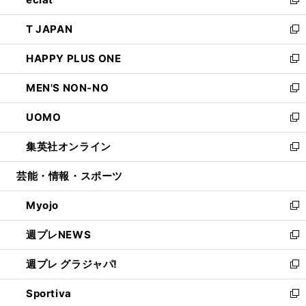
ド
ィ
い
新
開
ウ
ン
ウ
し
T JAPAN
く
で
ド
ィ
い
新
開
ウ
ン
ウ
し
HAPPY PLUS ONE
く
で
ド
ィ
い
新
開
ウ
ン
ウ
し
MEN'S NON-NO
く
で
ド
ィ
い
新
開
ウ
ン
ウ
し
UOMO
く
で
ド
ィ
い
新
開
ウ
ン
ウ
し
集英社オンライン
く
で
ド
ィ
い
新
開
ウ
ン
ウ
し
芸能・情報・スポーツ
く
で
ド
ィ
い
開
ウ
ン
ウ
Myojo
く
で
ド
ィ
新
開
ウ
ン
し
週プレNEWS
く
で
ド
い
新
開
ウ
ウ
し
週プレ グラジャパ!
く
で
ィ
い
新
開
ン
ウ
し
Sportiva
く
ド
ィ
い
新