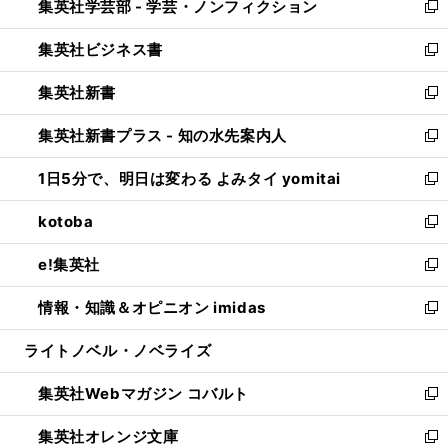
集英社学芸部 - 学芸・ノンフィクション
く
で
ド
ィ
新
開
ウ
ン
し
集英社ビジネス書
く
で
ド
い
新
開
ウ
ウ
し
集英社新書
く
で
ィ
い
新
開
ン
ウ
し
集英社新書プラス - 知の水先案内人
く
ド
ィ
い
新
ウ
ン
ウ
し
1日5分で、明日は変わる よみタイ yomitai
で
ド
ィ
い
新
開
ウ
ン
ウ
し
kotoba
く
で
ド
ィ
い
新
開
ウ
ン
ウ
し
e!集英社
く
で
ド
ィ
い
新
開
ウ
ン
ウ
し
情報・知識＆オピニオン imidas
く
で
ド
ィ
い
新
開
ウ
ン
ウ
し
ライトノベル・ノベライズ
く
で
ド
ィ
い
開
ウ
ン
ウ
集英社Webマガジン コバルト
く
で
ド
ィ
新
開
ウ
ン
し
集英社オレンジ文庫
く
で
ド
い
新