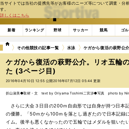
当サイトでは当社の提携先等がお客様のニーズ等について調査・分析し
web Sportiva (webスポルティーバ)
す。
詳しくはこちら
新着
ランキング
野球
サッカー
競馬
ゴル
we
その他競技の記事一覧
水泳
ケガから復活の萩野公
b
ス
ケガから復活の萩野公介。リオ五輪
ポ
ル
た (3ページ目)
テ
2016年04月10日 12:55 公開
2016年07月12日 05:44 更新
ィ
ー
バ
折山淑美●取材・文 text by Oriyama Toshimi
二宮渉●写真 photo by Nino
さらに大会３日目の200ｍ自由形では自身が持つ日本記録
の優勝。「50ｍから100ｍを落とし過ぎたので日本記
イム。後半も悪くなかったので五輪ではメダルを狙いた