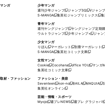
ィ
ウ
マンガ
少年マンガ
ン
ィ
週刊少年ジャンプ
ジャンプSQ
Vジャン
ド
ン
新
新
S-MANGA
集英社ジャンプリミックス
集
ウ
ド
新
し
し
新
で
ウ
し
い
い
し
青年マンガ
開
で
い
ウ
ウ
い
週刊ヤングジャンプ
ヤングジャンプ定期
新
く
開
ウ
ィ
ィ
ウ
ウルトラジャンプ
少年ジャンプ+
ジャン
新
し
新
く
ィ
ン
ン
ィ
し
い
し
ン
ド
ド
ン
少女マンガ
い
ウ
い
ド
ウ
ウ
ド
りぼん
マーガレット
別冊マーガレット
新
新
新
ウ
ィ
ウ
ウ
で
で
ウ
S-MANGA
集英社コミック文庫
し
新
し
新
ィ
ン
ィ
で
開
開
で
い
し
い
し
ン
ド
ン
女性マンガ
開
く
く
開
ウ
い
ウ
い
ド
ウ
ド
Cookie
Cocohana
office YOU
マンガM
く
く
新
新
新
ィ
ウ
ィ
ウ
ウ
で
ウ
集英社コミック文庫
し
新
し
し
ン
ィ
ン
ィ
で
開
で
い
し
い
い
ド
ン
ド
ン
取材・ファッション
ファッション・美容
開
く
開
ウ
い
ウ
ウ
ウ
ド
ウ
ド
Seventeen
non-no
BAILA
MAQUIA
S
く
く
新
新
新
新
ィ
ウ
ィ
ィ
で
ウ
で
ウ
集英社オンライン
し
新
し
し
し
ン
ィ
ン
ン
開
で
開
で
い
し
い
い
い
ド
ン
ド
ド
芸能・情報・スポーツ
く
開
く
開
ウ
い
ウ
ウ
ウ
ウ
ド
ウ
ウ
Myojo
週プレNEWS
週プレ グラジャパ!
く
く
新
新
新
ィ
ウ
ィ
ィ
ィ