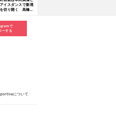
アイスダンスで新境
を切り開く 高橋大
の証言とも重なる課
と楽しさ
agramで
ローする
Sportivaについて