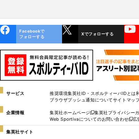
ebo
X
YouTube
Facebookで
Xでフォローする
ok
フォローする
サービス
推奨環境
集英社ID・スポルティーバIDとは
ブラウザプッシュ通知について
サイトマッ
企業情報
集英社ホームページ
集英社プライバシー
新
Web Sportivaについてのお問い合わせ
広
し
新
い
し
集英社サイト
ウ
い