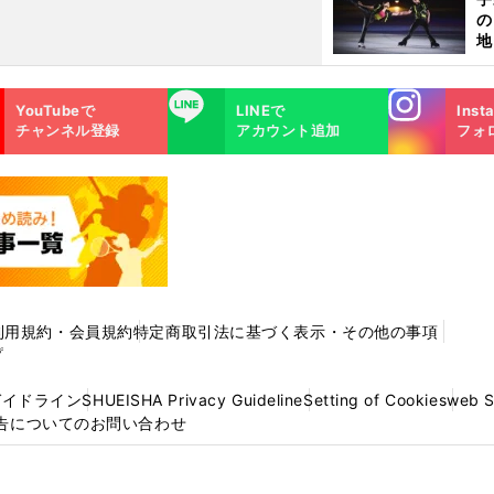
の
地
輔
題
Instagra
LINE
YouTubeで
LINEで
Inst
m
チャンネル登録
アカウント追加
フォ
利用規約・会員規約
特定商取引法に基づく表示・その他の事項
プ
ガイドライン
SHUEISHA Privacy Guideline
Setting of Cookies
web 
告についてのお問い合わせ