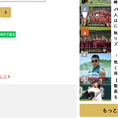
。リオ五輪の目
崎
ルと、200ｍ自
「
J
2
次
て
人
は
に
と
秋
3
LINEで送る
リ
ズ
4
を
「
気
く
浴
ついて
5
太
【
ァ
聖
高
る
ト
く
もっと