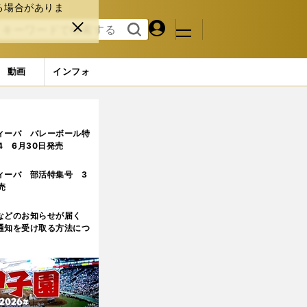
る場合がありま
マイペ
閉じ
検索
メニュ
ー
る
す
ジ
る
動画
インフォ
ィーバ バレーボール特
.4 6月30日発売
ィーバ 部活特集号 3
売
などのお知らせが届く
通知を受け取る方法につ