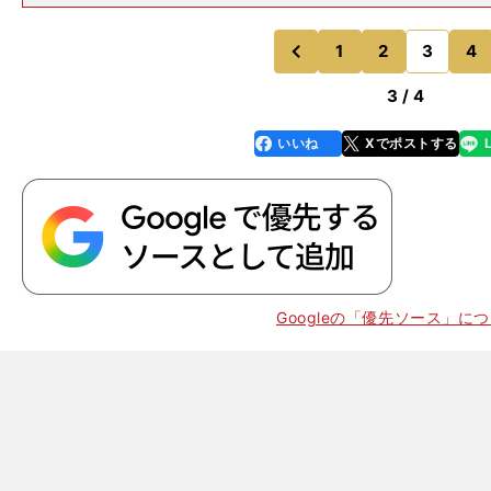
う一段階ギアを入れていかなければいけないと思います
標は200ｍ個人メドレーと400ｍ個人メドレーの金メダ
由形のメダル獲得。
1
2
3
4
のページへ
のページへ
前
3 / 4
いいね
Xでポストする
line
faceboo
x
k
Googleの「優先ソース」に