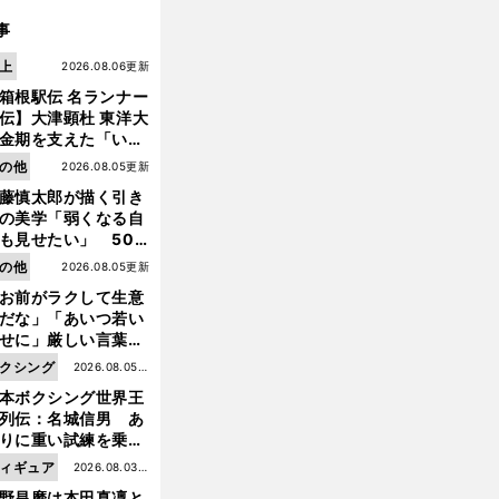
事
上
2026.08.06更新
箱根駅伝 名ランナー
伝】大津顕杜 東洋大
金期を支えた「いぶ
銀」の存在 最後は同
の他
2026.08.05更新
の設楽兄弟も受賞で
藤慎太郎が描く引き
なかった金栗杯に輝
の美学「弱くなる自
も見せたい」 50
の競輪人生に影響を
の他
2026.08.05更新
える伏見俊昭の死に
お前がラクして生意
前
言及
へ
だな」「あいつ若い
せに」厳しい言葉を
びせられるも佐藤慎
クシング
2026.08.05更
郎が貫いた誇りとフ
本ボクシング世界王
新
ンへの思い
列伝：名城信男 あ
りに重い試練を乗り
え「大胆さ」と「巧
ィギュア
2026.08.03更
」で築いた時代
野昌磨は本田真凜と
新