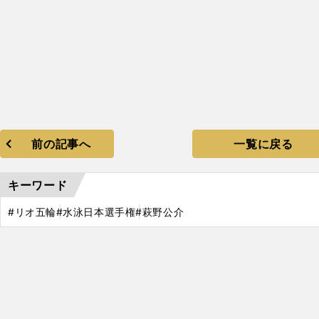
前の記事へ
一覧に戻る
キーワード
#リオ五輪
#水泳日本選手権
#萩野公介