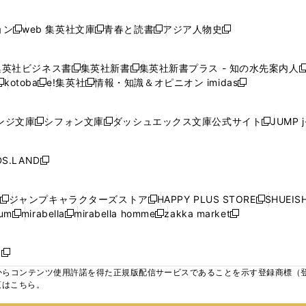
で
で
で
で
し
し
し
ン
ン
ン
ン
ン
開
開
開
開
い
い
い
ド
ド
ド
ド
ド
ョン
web 集英社文庫
青春と読書
アジア人物史
く
く
く
く
新
新
新
新
ウ
ウ
ウ
ウ
ウ
ウ
ウ
ウ
し
し
し
し
ィ
ィ
ィ
で
で
で
で
で
い
い
い
い
ン
ン
ン
集英社ビジネス書
集英社新書
集英社新書プラス - 知の水先案内人
開
開
開
開
開
新
新
新
ウ
ウ
ウ
ウ
ド
ド
ド
kotoba
e!集英社
情報・知識＆オピニオン imidas
く
く
く
く
く
新
し
新
し
新
ィ
ィ
ィ
ィ
ウ
ウ
ウ
し
し
い
し
い
し
ン
ン
ン
ン
で
で
で
い
い
ウ
い
ウ
い
ド
ド
ド
ド
ンジ文庫
シフォン文庫
ダッシュエックス文庫公式サイト
JUMP 
開
開
開
新
新
新
ウ
ウ
ィ
ウ
ィ
ウ
ウ
ウ
ウ
ウ
く
く
く
し
し
し
ィ
ィ
ン
ィ
ン
ィ
で
で
で
で
い
い
い
ン
ン
ド
ン
ド
ン
S.LAND
開
開
開
開
新
ウ
ウ
ウ
ド
ド
ウ
ド
ウ
ド
く
く
く
く
し
ィ
ィ
ィ
ウ
ウ
で
ウ
で
ウ
い
ン
ン
ン
ジャンプキャラクターズストア
HAPPY PLUS STORE
SHUEIS
で
で
開
で
開
で
新
新
新
ウ
ド
ド
ド
ium
mirabella
mirabella homme
zakka market
開
開
く
開
く
開
し
新
新
新
し
新
し
ィ
ウ
ウ
ウ
く
く
く
く
い
し
し
い
し
し
い
ン
で
で
で
ウ
い
い
ウ
い
い
ウ
ド
ボ
開
開
開
新
ィ
ウ
ウ
ィ
ウ
ウ
ィ
ウ
く
く
く
し
らコンテンツ使用許諾を得た正規版配信サービスであることを示す登録商標（登録番
ン
ィ
ィ
ン
ィ
ィ
ン
で
い
覧はこちら。
ド
ン
ン
ド
ン
ン
ド
開
ウ
ウ
ド
ド
ウ
ド
ド
ウ