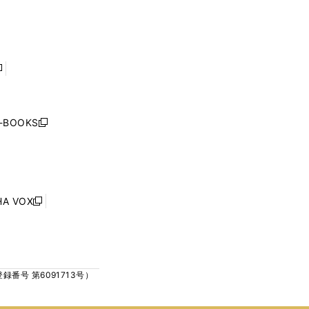
で
で
ン
ン
開
開
ド
ド
く
く
ウ
ウ
で
で
開
開
く
く
し
い
ウ
j-BOOKS
新
ィ
し
ン
い
ド
ウ
ウ
ィ
で
ン
HA VOX
開
新
ド
く
し
ウ
い
で
ウ
開
ィ
く
号 第6091713号）
ン
ド
ウ