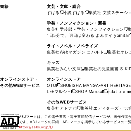
で
ウ
で
で
し
し
ン
ィ
ン
ン
ン
書籍
文芸・文庫・総合
開
で
開
開
い
い
ド
ン
ド
ド
ド
すばる
小説すばる
集英社 文芸ステーシ
く
開
く
く
新
新
ウ
ウ
ウ
ド
ウ
ウ
ウ
く
し
し
ィ
ィ
学芸・ノンフィクション・新書
で
ウ
で
で
で
い
い
ン
ン
集英社学芸部 - 学芸・ノンフィクション
開
で
開
開
開
新
ウ
ウ
ド
ド
1日5分で、明日は変わる よみタイ yomitai
く
開
く
く
く
し
新
ィ
ィ
ウ
ウ
く
い
ン
ン
ライトノベル・ノベライズ
で
で
ウ
ド
ド
集英社Webマガジン コバルト
集英社オレ
開
開
新
ィ
ウ
ウ
く
く
し
ン
キッズ
で
で
い
ド
集英社みらい文庫
集英社の児童図書 S-KID
開
開
新
ウ
ウ
く
く
し
ィ
オンラインストア・
オンラインストア
で
い
ン
その他WEBサービス
OTO
SHUEISHA MANGA-ART HERITAGE
開
新
ウ
ド
LEEマルシェ
SHOP Marisol
eclat prem
く
し
新
新
ィ
ウ
い
し
し
ン
その他WEBサービス
で
ウ
い
い
ド
集英社アドナビ
集英社エディターズ・ラ
開
新
ィ
ウ
ウ
ウ
く
し
ABJマークは、この電子書店・電子書籍配信サービスが、著作権者か
ン
ィ
ィ
で
い
です。ABJマークの詳細、ABJマークを掲示しているサービスの一
ド
ン
ン
開
https://aebs.or.jp/
ウ
新
ウ
ド
ド