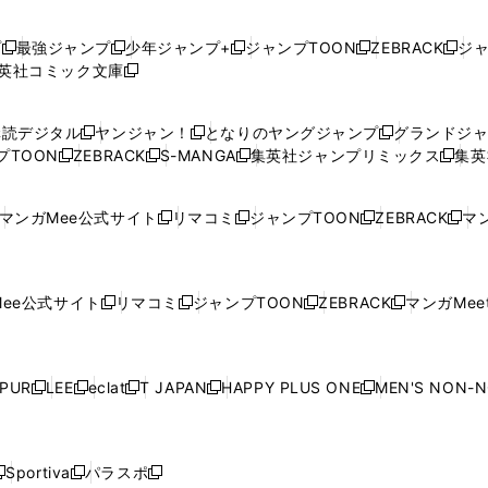
プ
最強ジャンプ
少年ジャンプ+
ジャンプTOON
ZEBRACK
ジ
新
新
新
新
新
英社コミック文庫
し
新
し
し
し
し
い
い
し
い
い
い
ウ
ウ
い
ウ
ウ
ウ
購読デジタル
ヤンジャン！
となりのヤングジャンプ
グランドジ
新
新
新
ィ
ィ
ウ
ィ
ィ
ィ
プTOON
ZEBRACK
S-MANGA
集英社ジャンプリミックス
集英
新
し
新
し
新
し
新
ン
ン
ィ
ン
ン
ン
し
い
し
い
し
い
し
ド
ド
ン
ド
ド
ド
い
ウ
い
ウ
い
ウ
い
ウ
ウ
ド
ウ
ウ
ウ
マンガMee公式サイト
リマコミ
ジャンプTOON
ZEBRACK
マン
新
新
新
新
ウ
ィ
ウ
ィ
ウ
ィ
ウ
で
で
ウ
で
で
で
し
し
し
し
し
ィ
ン
ィ
ン
ィ
ン
ィ
開
開
で
開
開
開
い
い
い
い
い
ン
ド
ン
ド
ン
ド
ン
く
く
開
く
く
く
ウ
ウ
ウ
ウ
ウ
ド
ウ
ド
ウ
ド
ウ
ド
ee公式サイト
リマコミ
ジャンプTOON
ZEBRACK
マンガMeet
く
新
新
新
新
ィ
ィ
ィ
ィ
ィ
ウ
で
ウ
で
ウ
で
ウ
し
し
し
し
ン
ン
ン
ン
ン
で
開
で
開
で
開
で
い
い
い
い
ド
ド
ド
ド
ド
開
く
開
く
開
く
開
ウ
ウ
ウ
ウ
ウ
ウ
ウ
ウ
ウ
PUR
LEE
eclat
T JAPAN
HAPPY PLUS ONE
MEN'S NON-
く
く
く
く
新
新
新
新
新
ィ
ィ
ィ
ィ
で
で
で
で
で
し
し
し
し
し
ン
ン
ン
ン
開
開
開
開
開
い
い
い
い
い
ド
ド
ド
ド
く
く
く
く
く
ウ
ウ
ウ
ウ
ウ
ウ
ウ
ウ
ウ
Sportiva
パラスポ
新
新
ィ
ィ
ィ
ィ
ィ