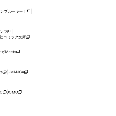
ャンプルーキー！
新
し
い
ウ
ャンプ
新
ィ
社コミック文庫
し
新
ン
い
し
ド
ウ
い
ウ
ガMeets
新
ィ
ウ
で
し
ン
ィ
開
い
ド
ン
く
ウ
ウ
ド
s
S-MANGA
新
新
ィ
で
ウ
し
し
ン
開
で
い
い
ド
く
開
ウ
ウ
ウ
NO
UOMO
く
新
新
ィ
ィ
で
し
し
ン
ン
開
い
い
ド
ド
く
ウ
ウ
ウ
ウ
ィ
ィ