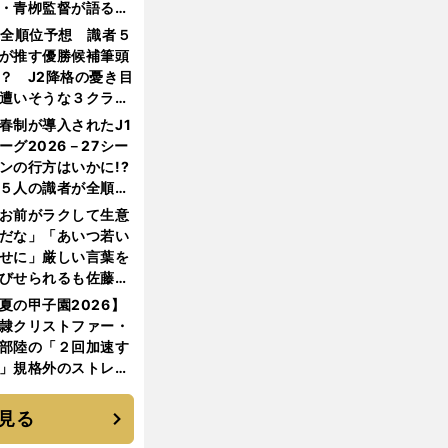
・青栁監督が語る
機動破壊」はこうし
1全順位予想 識者５
生まれた
が推す優勝候補筆頭
？ J2降格の憂き目
遭いそうな３クラブ
は？
春制が導入されたJ1
ーグ2026－27シー
ンの行方はいかに!?
５人の識者が全順位
大胆予想
お前がラクして生意
だな」「あいつ若い
せに」厳しい言葉を
びせられるも佐藤慎
郎が貫いた誇りとフ
夏の甲子園2026】
ンへの思い
隷クリストファー・
部陸の「２回加速す
」規格外のストレー
 それでもプロではな
大学進学を選ぶ理由
見る