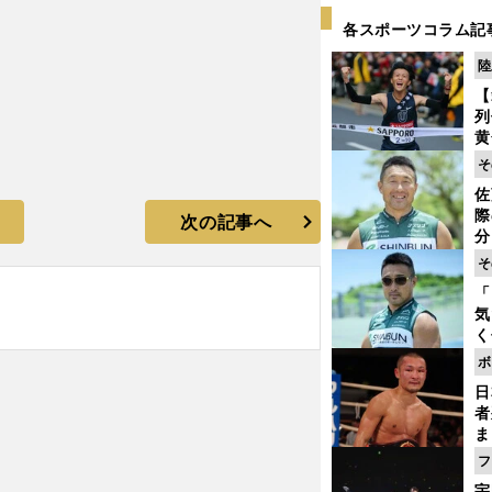
各スポーツコラム記
陸
【
列
黄
し
そ
期
佐
き
際
次の記事へ
く
分
代
そ
与
「
も
気
く
浴
ボ
太
日
ァ
者
ま
越
フ
さ
宇