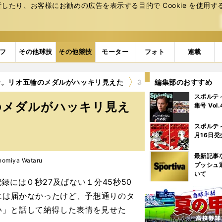
たり、お客様にお勧めの広告を表⽰する⽬的で Cookie を使⽤す
フ
その他球技
その他競技
モーター
フォト
連載
介。リオ五輪のメダルがハッキリ見えた
3ページ目
編集部のおすすめ
スポルテ
のメダルがハッキリ見え
集号 Vol
スポルテ
月16日発
最新記事
miya Wataru
プッシュ
いて
には０秒27及ばない１分45秒50
録には届かなかったけど、予想通りのタ
い」と話して納得した表情を見せた