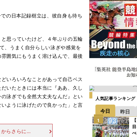
ーでの日本記録樹立は、彼自身も待ち
と思っていたけど、４年ぶりの五輪
して、うまく自分らしい泳ぎや感覚を
の雰囲気にもうまく溶け込んで、最後
どいろいろなことがあって自己ベス
ただいたときには本当に『ああ、久し
今の泳ぎでも全然大丈夫なんだ』とい
人気記事ランキング
ないように泳げたので良かった」と言
今日
昨日
【
1
目
こからさらにも
べ