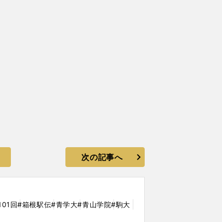
次の記事へ
101回
#箱根駅伝
#青学大
#青山学院
#駒大