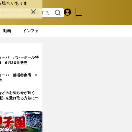
る場合がありま
マイペ
閉じ
検索
メニュ
ー
る
す
ジ
る
動画
インフォ
のか？
ィーバ バレーボール特
.4 6月30日発売
ィーバ 部活特集号 3
売
などのお知らせが届く
通知を受け取る方法につ