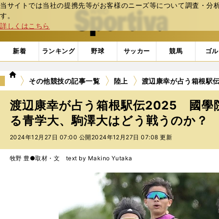
当サイトでは当社の提携先等がお客様のニーズ等について調査・分析し
web Sportiva (webスポルティーバ)
す。
詳しくはこちら
新着
ランキング
野球
サッカー
競馬
ゴル
we
その他競技の記事一覧
陸上
渡辺康幸が占う箱根駅伝
b
ス
渡辺康幸が占う箱根駅伝2025 國
ポ
ル
る青学大、駒澤大はどう戦うのか？
テ
2024年12月27日 07:00 公開
2024年12月27日 07:08 更新
ィ
ー
バ
牧野 豊●取材・文 text by Makino Yutaka