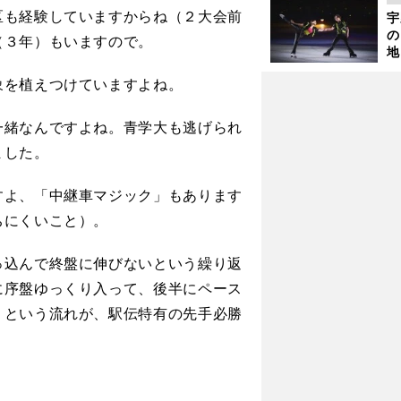
さ
区も経験していますからね（２大会前
宇
の
（３年）もいますので。
地
輔
象を植えつけていますよね。
題
緒なんですよね。青学大も逃げられ
ました。
よ、「中継車マジック」もあります
ちにくいこと）。
込んで終盤に伸びないという繰り返
に序盤ゆっくり入って、後半にペース
、という流れが、駅伝特有の先手必勝