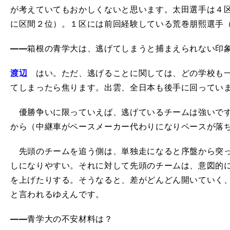
が考えていてもおかしくないと思います。太田選手は４
に区間２位）。１区には前回経験している荒巻朋熙選手
――
箱根の青学大は、逃げてしまうと捕まえられない印
渡辺
はい。ただ、逃げることに関しては、どの学校も一
てしまったら焦ります。出雲、全日本も後手に回ってい
優勝争いに限っていえば、逃げているチームは強いです
から（中継車がペースメーカー代わりになりペースが落
先頭のチームを追う側は、単独走になると序盤から突っ
しになりやすい。それに対して先頭のチームは、意図的
を上げたりする。そうなると、差がどんどん開いていく
と言われるゆえんです。
――
青学大の不安材料は？
】