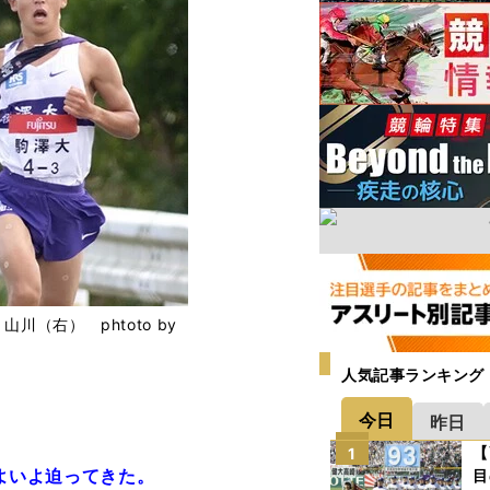
（右） phtoto by
人気記事ランキング
今日
昨日
【
1
いよいよ迫ってきた。
目