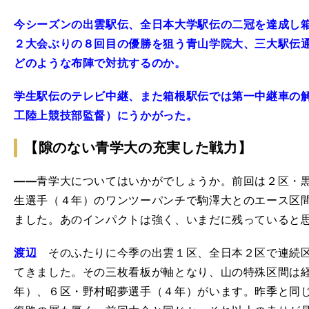
今シーズンの出雲駅伝、全日本大学駅伝の二冠を達成し
２大会ぶりの８回目の優勝を狙う青山学院大、三大駅伝通
どのような布陣で対抗するのか。
学生駅伝のテレビ中継、また箱根駅伝では第一中継車の
工陸上競技部監督）にうかがった。
【隙のない青学大の充実した戦力】
――
青学大についてはいかがでしょうか。前回は２区・
生選手（４年）のワンツーパンチで駒澤大とのエース区
ました。あのインパクトは強く、いまだに残っていると
渡辺
そのふたりに今季の出雲１区、全日本２区で連続区
てきました。その三枚看板が軸となり、山の特殊区間は
年）、６区・野村昭夢選手（４年）がいます。昨季と同