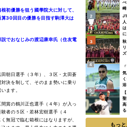
べ
崎
箱根初優勝を狙う國學院大に対して、
「
J
2
算30回目の優勝を目指す駒澤大は
て
人
は
に
解説でおなじみの渡辺康幸氏（住友電
と
秋
3
リ
ズ
4
を
「
気
黒田朝日選手（３年）、３区・太田蒼
く
間対決を制して、そのまま勢いに乗り
浴
思います。
5
太
【
ァ
聖
間賞の鶴川正也選手（４年）が入っ
高
る
経験者の５区・若林宏樹選手（４
ト
じく無冠で臨む箱根にはなりますが、
く
もっと