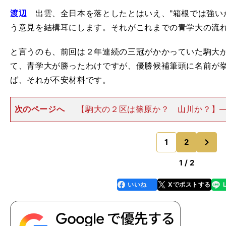
2025
渡辺
出雲、全日本を落としたとはいえ、"箱根では強い
う意見を結構耳にします。それがこれまでの青学大の流
と言うのも、前回は２年連続の三冠がかかっていた駒大
て、青学大が勝ったわけですが、優勝候補筆頭に名前が挙がっ
ば、それが不安材料です。
次のページへ
【駒大の２区は篠原か？ 山川か？】
往路重視になっている印象です。渡辺 往路重視自体は
の頃から変わりはないのですが、特に４区の距離が
次
（＊）、その傾向がより強ま
1
2
のページへ
1 / 2
いいね
Xでポストする
line
faceboo
x
k