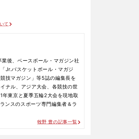
ついて
大卒業後、ベースボール・マガジン社
、「
Jr.
バスケットボール・マガジ
上競技マガジン」等
5
誌の編集長を
ァイナル、アジア大会、各競技の世
1
年東京と夏季五輪
2
大会を現地取
ランスのスポーツ専門編集者＆ラ
牧野 豊の記事一覧