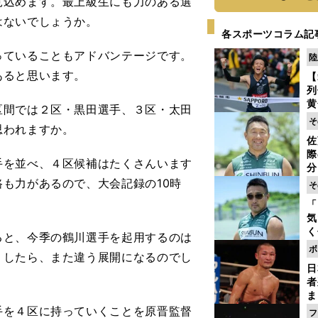
見込めます。最上級生にも力のある選
はないでしょうか。
各スポーツコラム記
ていることもアドバンテージです。
陸
あると思います。
【
列
黄
区間では２区・黒田選手、３区・太田
し
そ
思われますか。
期
佐
き
際
く
を並べ、４区候補はたくさんいます
分
代
も力があるので、大会記録の10時
そ
与
「
も
気
く
ると、今季の鶴川選手を起用するのは
浴
ボ
りしたら、また違う展開になるのでし
太
日
ァ
者
ま
越
を４区に持っていくことを原晋監督
フ