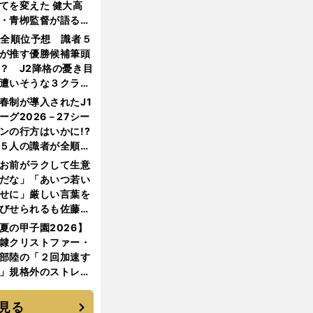
てを変えた 健大高
・青栁監督が語る
機動破壊」はこうし
1全順位予想 識者５
生まれた
が推す優勝候補筆頭
？ J2降格の憂き目
遭いそうな３クラブ
は？
春制が導入されたJ1
ーグ2026－27シー
ンの行方はいかに!?
５人の識者が全順位
大胆予想
お前がラクして生意
だな」「あいつ若い
せに」厳しい言葉を
びせられるも佐藤慎
郎が貫いた誇りとフ
夏の甲子園2026】
ンへの思い
隷クリストファー・
部陸の「２回加速す
」規格外のストレー
 それでもプロではな
大学進学を選ぶ理由
見る