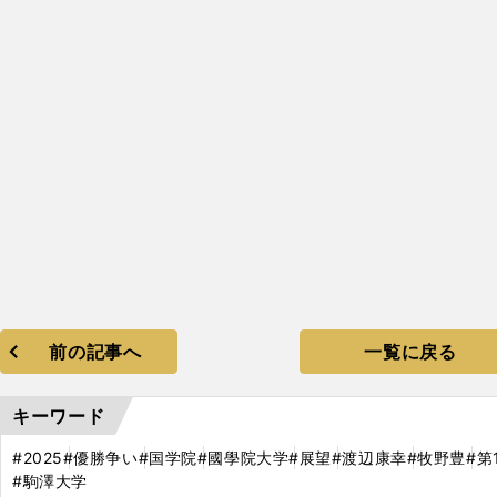
前の記事へ
一覧に戻る
キーワード
#2025
#優勝争い
#国学院
#國學院大学
#展望
#渡辺康幸
#牧野豊
#第
#駒澤大学