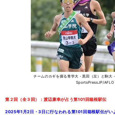
チームのカギを握る青学大・黒田（左）と駒大・山川
SportsPressJP/AFLO
第２回（全３回）：渡辺康幸が占う第101回箱根駅伝
2025年1月2日・3日に行なわれる第101回箱根駅伝が