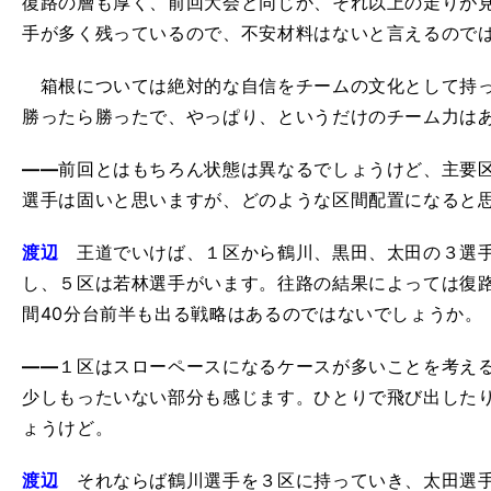
復路の層も厚く、前回大会と同じか、それ以上の走りが
手が多く残っているので、不安材料はないと言えるので
箱根については絶対的な自信をチームの文化として持っ
勝ったら勝ったで、やっぱり、というだけのチーム力は
――
前回とはもちろん状態は異なるでしょうけど、主要
選手は固いと思いますが、どのような区間配置になると
渡辺
王道でいけば、１区から鶴川、黒田、太田の３選手
し、５区は若林選手がいます。往路の結果によっては復路
間40分台前半も出る戦略はあるのではないでしょうか。
――
１区はスローペースになるケースが多いことを考え
少しもったいない部分も感じます。ひとりで飛び出した
ょうけど。
渡辺
それならば鶴川選手を３区に持っていき、太田選手