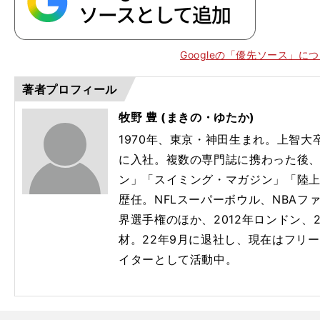
Googleの「優先ソース」に
著者プロフィール
牧野 豊 (まきの・ゆたか)
1970年、東京・神田生まれ。上智
に入社。複数の専門誌に携わった後
ン」「スイミング・マガジン」「陸
歴任。
NFL
スーパーボウル、
NBA
フ
界選手権のほか、
2012
年ロンドン、
2
材。
22
年
9
月に退社し、現在はフリー
イターとして活動中。