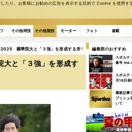
たり、お客様にお勧めの広告を表⽰する⽬的で Cookie を使⽤す
フ
その他球技
その他競技
モーター
フォト
連載
2025 國學院大と「３強」を形成する青学大、駒澤大はどう戦う
編集部のおすすめ
スポルテ
學院大と「３強」を形成す
集号 Vol
スポルテ
月16日発
最新記事
プッシュ
いて