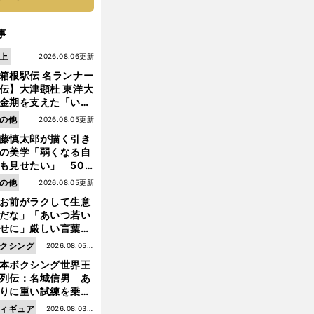
事
上
2026.08.06更新
箱根駅伝 名ランナー
伝】大津顕杜 東洋大
金期を支えた「いぶ
銀」の存在 最後は同
の他
2026.08.05更新
の設楽兄弟も受賞で
藤慎太郎が描く引き
なかった金栗杯に輝
の美学「弱くなる自
も見せたい」 50
の競輪人生に影響を
の他
2026.08.05更新
える伏見俊昭の死に
お前がラクして生意
言及
だな」「あいつ若い
せに」厳しい言葉を
びせられるも佐藤慎
クシング
2026.08.05更
郎が貫いた誇りとフ
本ボクシング世界王
新
ンへの思い
列伝：名城信男 あ
りに重い試練を乗り
え「大胆さ」と「巧
ィギュア
2026.08.03更