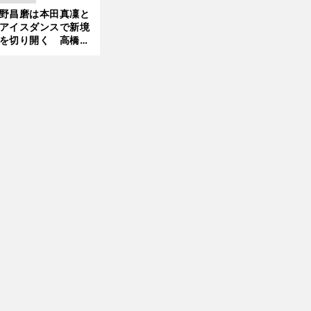
」で築いた時代
野昌磨は本田真凜と
新
アイスダンスで新境
を切り開く 高橋大
の証言とも重なる課
と楽しさ
前