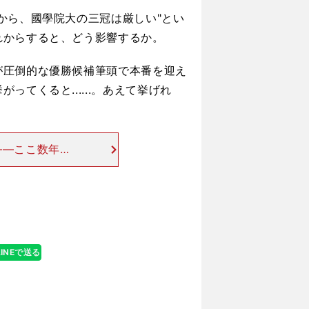
から、國學院大の三冠は厳しい"とい
れからすると、どう影響するか。
が圧倒的な優勝候補筆頭で本番を迎え
てくると......。あえて挙げれ
――ここ数年、
、僕が学生時代
伸びたことで
LINEで送る