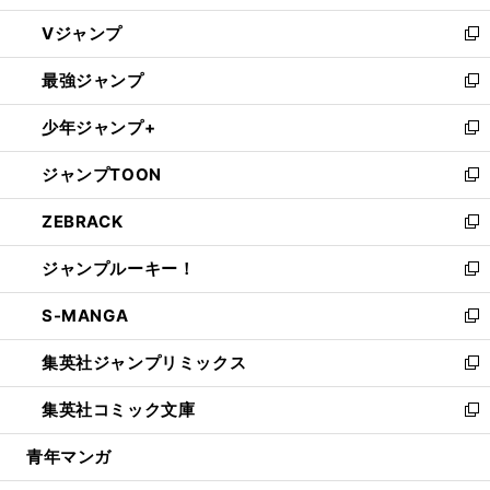
ウ
し
Vジャンプ
ィ
い
新
ン
ウ
し
最強ジャンプ
ド
ィ
い
新
ウ
ン
ウ
し
少年ジャンプ+
で
ド
ィ
い
新
開
ウ
ン
ウ
し
ジャンプTOON
く
で
ド
ィ
い
新
開
ウ
ン
ウ
し
ZEBRACK
く
で
ド
ィ
い
新
開
ウ
ン
ウ
し
ジャンプルーキー！
く
で
ド
ィ
い
新
開
ウ
ン
ウ
し
S-MANGA
く
で
ド
ィ
い
新
開
ウ
ン
ウ
し
集英社ジャンプリミックス
く
で
ド
ィ
い
新
開
ウ
ン
ウ
し
集英社コミック文庫
く
で
ド
ィ
い
新
開
ウ
ン
ウ
し
青年マンガ
く
で
ド
ィ
い
開
ウ
ン
ウ