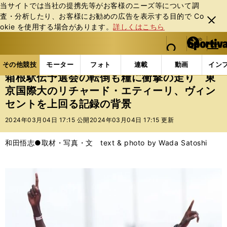
当サイトでは当社の提携先等がお客様のニーズ等について調
査・分析したり、お客様にお勧めの広告を表⽰する⽬的で Co
閉じ
okie を使⽤する場合があります。
詳しくはこちら
る
マイペ
web Sportiva (webスポルティーバ)
検索
メニュ
we
ー
その他競技の記事一覧
陸上
箱根駅伝予選会の転倒
b
ジ
その他競技
モーター
フォト
連載
動画
イン
ス
箱根駅伝予選会の転倒も糧に衝撃の走り 東
ポ
京国際大のリチャード・エティーリ、ヴィン
ル
セントを上回る記録の背景
テ
ィ
2024年03月04日 17:15 公開
2024年03月04日 17:15 更新
ー
バ
和田悟志●取材・写真・文 text & photo by Wada Satoshi