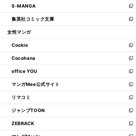
ウ
し
S-MANGA
く
で
ド
ィ
い
新
開
ウ
ン
ウ
し
集英社コミック文庫
く
で
ド
ィ
い
新
開
ウ
ン
ウ
し
女性マンガ
く
で
ド
ィ
い
開
ウ
ン
ウ
Cookie
く
で
ド
ィ
新
開
ウ
ン
し
Cocohana
く
で
ド
い
新
開
ウ
ウ
し
office YOU
く
で
ィ
い
新
開
ン
ウ
し
マンガMee公式サイト
く
ド
ィ
い
新
ウ
ン
ウ
し
リマコミ
で
ド
ィ
い
新
開
ウ
ン
ウ
し
ジャンプTOON
く
で
ド
ィ
い
新
開
ウ
ン
ウ
し
ZEBRACK
く
で
ド
ィ
い
新
開
ウ
ン
ウ
し