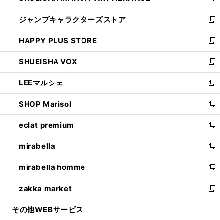
新
開
ウ
し
ジャンプキャラクターズストア
く
ィ
い
新
ン
ウ
し
HAPPY PLUS STORE
ド
ィ
い
新
ウ
ン
ウ
し
SHUEISHA VOX
で
ド
ィ
い
新
開
ウ
ン
ウ
し
LEEマルシェ
く
で
ド
ィ
い
新
開
ウ
ン
ウ
し
SHOP Marisol
く
で
ド
ィ
い
新
開
ウ
ン
ウ
し
eclat premium
く
で
ド
ィ
い
新
開
ウ
ン
ウ
し
mirabella
く
で
ド
ィ
い
新
開
ウ
ン
ウ
し
mirabella homme
く
で
ド
ィ
い
新
開
ウ
ン
ウ
し
zakka market
く
で
ド
ィ
い
新
開
ウ
ン
ウ
し
その他WEBサービス
く
で
ド
ィ
い
開