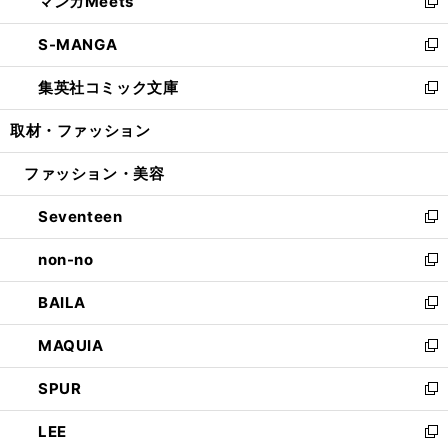
マンガMeets
く
で
ド
ィ
い
新
開
ウ
ン
ウ
し
S-MANGA
く
で
ド
ィ
い
新
開
ウ
ン
ウ
し
集英社コミック文庫
く
で
ド
ィ
い
新
開
ウ
ン
ウ
し
取材・ファッション
く
で
ド
ィ
い
開
ウ
ン
ウ
ファッション・美容
く
で
ド
ィ
開
ウ
ン
Seventeen
く
で
ド
新
開
ウ
し
non-no
く
で
い
新
開
ウ
し
BAILA
く
ィ
い
新
ン
ウ
し
MAQUIA
ド
ィ
い
新
ウ
ン
ウ
し
SPUR
で
ド
ィ
い
新
開
ウ
ン
ウ
し
LEE
く
で
ド
ィ
い
新