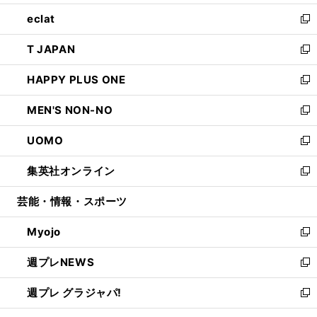
開
ウ
ン
ウ
し
eclat
く
で
ド
ィ
い
新
開
ウ
ン
ウ
し
T JAPAN
く
で
ド
ィ
い
新
開
ウ
ン
ウ
し
HAPPY PLUS ONE
く
で
ド
ィ
い
新
開
ウ
ン
ウ
し
MEN'S NON-NO
く
で
ド
ィ
い
新
開
ウ
ン
ウ
し
UOMO
く
で
ド
ィ
い
新
開
ウ
ン
ウ
し
集英社オンライン
く
で
ド
ィ
い
新
開
ウ
ン
ウ
し
芸能・情報・スポーツ
く
で
ド
ィ
い
開
ウ
ン
ウ
Myojo
く
で
ド
ィ
新
開
ウ
ン
し
週プレNEWS
く
で
ド
い
新
開
ウ
ウ
し
週プレ グラジャパ!
く
で
ィ
い
新
開
ン
ウ
し