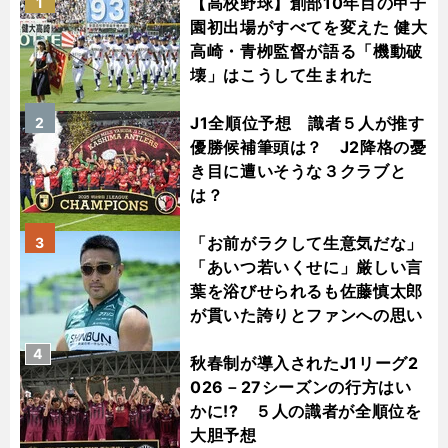
【高校野球】創部10年目の甲子
1
園初出場がすべてを変えた 健大
高崎・青栁監督が語る「機動破
壊」はこうして生まれた
J1全順位予想 識者５人が推す
2
優勝候補筆頭は？ J2降格の憂
き目に遭いそうな３クラブと
は？
「お前がラクして生意気だな」
3
「あいつ若いくせに」厳しい言
葉を浴びせられるも佐藤慎太郎
が貫いた誇りとファンへの思い
4
秋春制が導入されたJ1リーグ2
026－27シーズンの行方はい
かに!? ５人の識者が全順位を
大胆予想