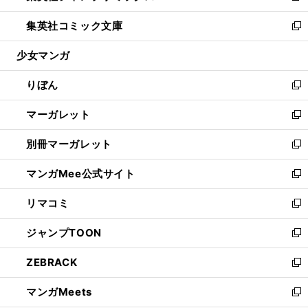
開
ウ
ン
ウ
し
集英社コミック文庫
く
で
ド
ィ
い
新
開
ウ
ン
ウ
し
少女マンガ
く
で
ド
ィ
い
開
ウ
ン
ウ
りぼん
く
で
ド
ィ
新
開
ウ
ン
し
マーガレット
く
で
ド
い
新
開
ウ
ウ
し
別冊マーガレット
く
で
ィ
い
新
開
ン
ウ
し
マンガMee公式サイト
く
ド
ィ
い
新
ウ
ン
ウ
し
リマコミ
で
ド
ィ
い
新
開
ウ
ン
ウ
し
ジャンプTOON
く
で
ド
ィ
い
新
開
ウ
ン
ウ
し
ZEBRACK
く
で
ド
ィ
い
新
開
ウ
ン
ウ
し
マンガMeets
く
で
ド
ィ
い
新
開
ウ
ン