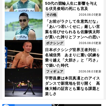
50代の競輪人生に影響を与え
る伏見俊昭の死にも言及
その他
2026.08.05更新
「お前がラクして生意気だな」
「あいつ若いくせに」厳しい言
葉を浴びせられるも佐藤慎太郎
が貫いた誇りとファンへの思い
、
？
ボクシング
前
2026.08.05更新
へ
日本ボクシング世界王者列伝：
名城信男 あまりに重い試練を
乗り越え「大胆さ」と「巧さ」
で築いた時代
フィギュア
2026.08.03更新
宇野昌磨は本田真凜とのアイス
ダンスで新境地を切り開く 高
橋大輔の証言とも重なる課題と
楽しさ