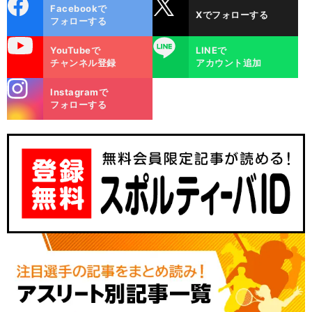
cebo
X
Facebookで
Xでフォローする
ok
フォローする
uTube
LINE
YouTubeで
LINEで
チャンネル登録
アカウント追加
stagra
Instagramで
m
フォローする