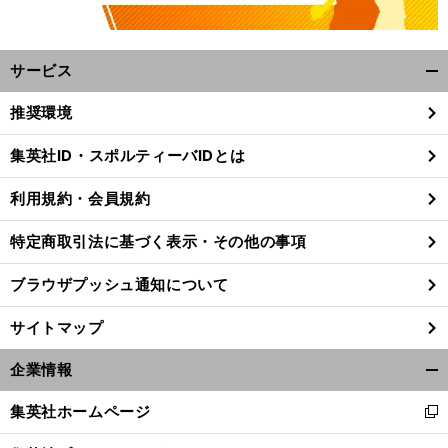
サービス
開
く/
推奨環境
閉
じ
集英社ID・スポルティーバIDとは
る
利用規約・会員規約
特定商取引法に基づく表示・その他の事項
ブラウザプッシュ通知について
サイトマップ
企業情報
開
く/
集英社ホームページ
新
閉
し
じ