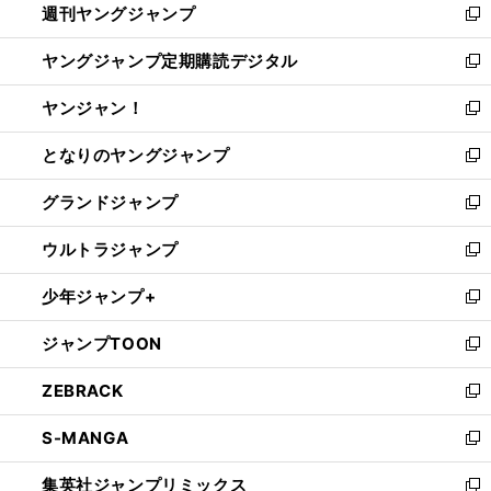
週刊ヤングジャンプ
く
で
ド
ィ
新
開
ウ
ン
し
ヤングジャンプ定期購読デジタル
く
で
ド
い
新
開
ウ
ウ
し
ヤンジャン！
く
で
ィ
い
新
開
ン
ウ
し
となりのヤングジャンプ
く
ド
ィ
い
新
ウ
ン
ウ
し
グランドジャンプ
で
ド
ィ
い
新
開
ウ
ン
ウ
し
ウルトラジャンプ
く
で
ド
ィ
い
新
開
ウ
ン
ウ
し
少年ジャンプ+
く
で
ド
ィ
い
新
開
ウ
ン
ウ
し
ジャンプTOON
く
で
ド
ィ
い
新
開
ウ
ン
ウ
し
ZEBRACK
く
で
ド
ィ
い
新
開
ウ
ン
ウ
し
S-MANGA
く
で
ド
ィ
い
新
開
ウ
ン
ウ
し
集英社ジャンプリミックス
く
で
ド
ィ
い
新