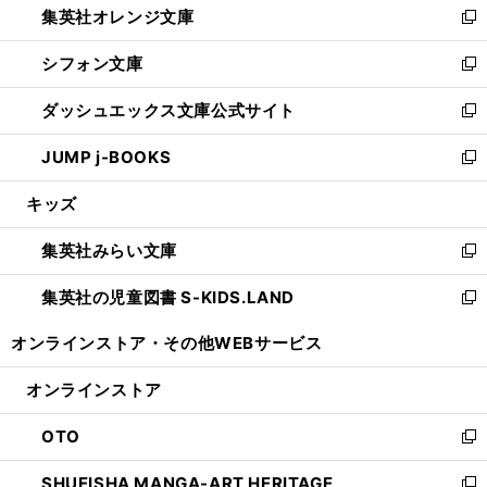
集英社オレンジ文庫
く
で
ド
い
新
開
ウ
ウ
し
シフォン文庫
く
で
ィ
い
新
開
ン
ウ
し
ダッシュエックス文庫公式サイト
く
ド
ィ
い
新
ウ
ン
ウ
し
JUMP j-BOOKS
で
ド
ィ
い
新
開
ウ
ン
ウ
し
キッズ
く
で
ド
ィ
い
開
ウ
ン
ウ
集英社みらい文庫
く
で
ド
ィ
新
開
ウ
ン
し
集英社の児童図書 S-KIDS.LAND
く
で
ド
い
新
開
ウ
ウ
し
オンラインストア・
その他WEBサービス
く
で
ィ
い
開
ン
ウ
オンラインストア
く
ド
ィ
ウ
ン
OTO
で
ド
新
開
ウ
し
SHUEISHA MANGA-ART HERITAGE
く
で
い