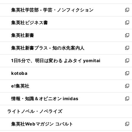
開
ウ
ン
ウ
集英社学芸部 - 学芸・ノンフィクション
く
で
ド
ィ
新
開
ウ
ン
し
集英社ビジネス書
く
で
ド
い
新
開
ウ
ウ
し
集英社新書
く
で
ィ
い
新
開
ン
ウ
し
集英社新書プラス - 知の水先案内人
く
ド
ィ
い
新
ウ
ン
ウ
し
1日5分で、明日は変わる よみタイ yomitai
で
ド
ィ
い
新
開
ウ
ン
ウ
し
kotoba
く
で
ド
ィ
い
新
開
ウ
ン
ウ
し
e!集英社
く
で
ド
ィ
い
新
開
ウ
ン
ウ
し
情報・知識＆オピニオン imidas
く
で
ド
ィ
い
新
開
ウ
ン
ウ
し
ライトノベル・ノベライズ
く
で
ド
ィ
い
開
ウ
ン
ウ
集英社Webマガジン コバルト
く
で
ド
ィ
新
開
ウ
ン
し