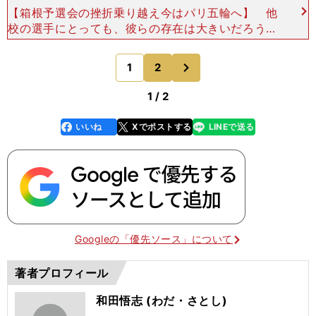
【箱根予選会の挫折乗り越え今はパリ五輪へ】 他
校の選手にとっても、彼らの存在は大きいだろう。
「世界で戦えるという指標がそこにある。彼らはそ
ういう存在であり続ける」 かつてはヴィンセント
次
1
2
のページへ
が、田澤廉
1 / 2
いいね
Xでポストする
LINEで送る
line
faceboo
x
k
Googleの「優先ソース」について
著者プロフィール
和田悟志 (わだ・さとし)