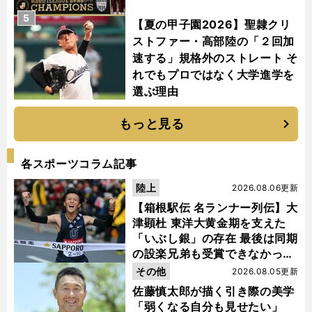
5
【夏の甲子園2026】聖隷クリ
ストファー・高部陸の「２回加
速する」規格外のストレート そ
れでもプロではなく大学進学を
選ぶ理由
もっと見る
各スポーツコラム記事
陸上
2026.08.06更新
【箱根駅伝 名ランナー列伝】大
津顕杜 東洋大黄金期を支えた
「いぶし銀」の存在 最後は同期
の設楽兄弟も受賞できなかった
金栗杯に輝く
その他
2026.08.05更新
佐藤慎太郎が描く引き際の美学
「弱くなる自分も見せたい」