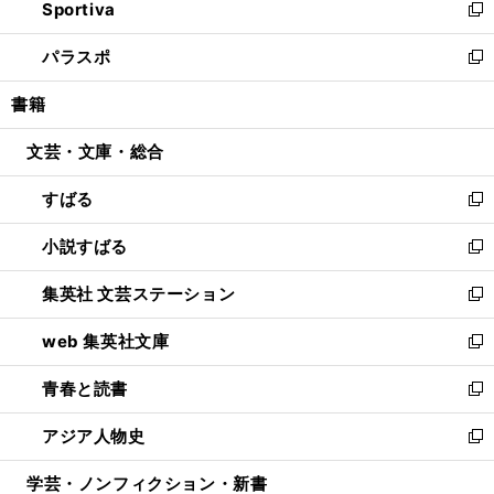
Sportiva
く
ド
ィ
い
新
ウ
ン
ウ
し
パラスポ
で
ド
ィ
い
新
開
ウ
ン
ウ
し
書籍
く
で
ド
ィ
い
開
ウ
ン
ウ
文芸・文庫・総合
く
で
ド
ィ
開
ウ
ン
すばる
く
で
ド
新
開
ウ
し
小説すばる
く
で
い
新
開
ウ
し
集英社 文芸ステーション
く
ィ
い
新
ン
ウ
し
web 集英社文庫
ド
ィ
い
新
ウ
ン
ウ
し
青春と読書
で
ド
ィ
い
新
開
ウ
ン
ウ
し
アジア人物史
く
で
ド
ィ
い
新
開
ウ
ン
ウ
し
学芸・ノンフィクション・新書
く
で
ド
ィ
い