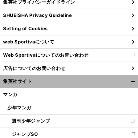
集英社プライバシーガイドライン
い
る
ウ
SHUEISHA Privacy Guideline
ィ
ン
Setting of Cookies
ド
ウ
web Sportivaについて
で
開
Web Sportivaについてのお問い合わせ
く
新
し
広告についてのお問い合わせ
い
ウ
集英社サイト
ィ
開
ン
く/
マンガ
ド
閉
ウ
じ
少年マンガ
で
る
開
週刊少年ジャンプ
く
新
し
ジャンプSQ
い
新