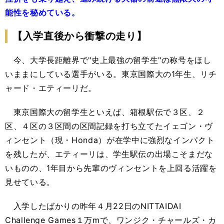
能性を秘めている。
【入学直後から衝撃の走り】
今、大学長距離界で"史上最強の留学生"の称号をほし
いままにしている選手がいる。東京国際大の1年生、リチ
ャード・エティーリだ。
東京国際大の留学生といえば、箱根駅伝で３区、２
区、４区の３区間の区間記録を打ち立てたイェゴン・ヴ
ィンセント（現・Honda）が在学中に強烈なインパクト
を残したが、エティーリは、学生駅伝の出場こそまだな
いものの、1年目から先輩のヴィンセントを上回る活躍を
見せている。
入学したばかりの昨年４月22日のNITTAIDAI
Challenge Games１万mで、ワンジク・チャールズ・カ