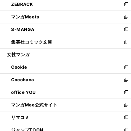
ZEBRACK
く
で
ド
ィ
い
新
開
ウ
ン
ウ
し
マンガMeets
く
で
ド
ィ
い
新
開
ウ
ン
ウ
し
S-MANGA
く
で
ド
ィ
い
新
開
ウ
ン
ウ
し
集英社コミック文庫
く
で
ド
ィ
い
新
開
ウ
ン
ウ
し
女性マンガ
く
で
ド
ィ
い
開
ウ
ン
ウ
Cookie
く
で
ド
ィ
新
開
ウ
ン
し
Cocohana
く
で
ド
い
新
開
ウ
ウ
し
office YOU
く
で
ィ
い
新
開
ン
ウ
し
マンガMee公式サイト
く
ド
ィ
い
新
ウ
ン
ウ
し
リマコミ
で
ド
ィ
い
新
開
ウ
ン
ウ
し
ジャンプTOON
く
で
ド
ィ
い