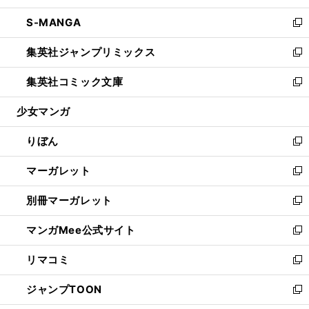
開
ウ
ン
ウ
し
S-MANGA
く
で
ド
ィ
い
新
開
ウ
ン
ウ
し
集英社ジャンプリミックス
く
で
ド
ィ
い
新
開
ウ
ン
ウ
し
集英社コミック文庫
く
で
ド
ィ
い
新
開
ウ
ン
ウ
し
少女マンガ
く
で
ド
ィ
い
開
ウ
ン
ウ
りぼん
く
で
ド
ィ
新
開
ウ
ン
し
マーガレット
く
で
ド
い
新
開
ウ
ウ
し
別冊マーガレット
く
で
ィ
い
新
開
ン
ウ
し
マンガMee公式サイト
く
ド
ィ
い
新
ウ
ン
ウ
し
リマコミ
で
ド
ィ
い
新
開
ウ
ン
ウ
し
ジャンプTOON
く
で
ド
ィ
い
新
開
ウ
ン
ウ
し