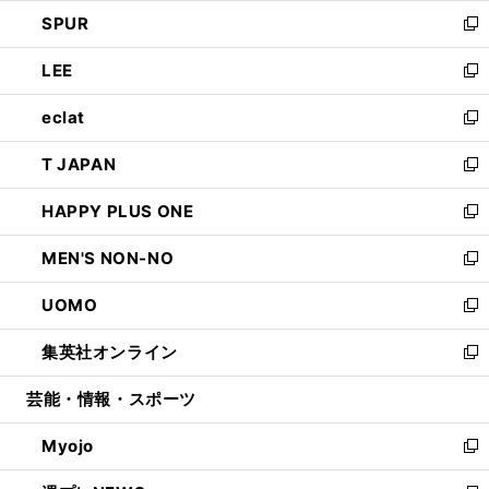
ウ
ン
ウ
し
SPUR
で
ド
ィ
い
新
開
ウ
ン
ウ
し
LEE
く
で
ド
ィ
い
新
開
ウ
ン
ウ
し
eclat
く
で
ド
ィ
い
新
開
ウ
ン
ウ
し
T JAPAN
く
で
ド
ィ
い
新
開
ウ
ン
ウ
し
HAPPY PLUS ONE
く
で
ド
ィ
い
新
開
ウ
ン
ウ
し
MEN'S NON-NO
く
で
ド
ィ
い
新
開
ウ
ン
ウ
し
UOMO
く
で
ド
ィ
い
新
開
ウ
ン
ウ
し
集英社オンライン
く
で
ド
ィ
い
新
開
ウ
ン
ウ
し
芸能・情報・スポーツ
く
で
ド
ィ
い
開
ウ
ン
ウ
Myojo
く
で
ド
ィ
新
開
ウ
ン
し