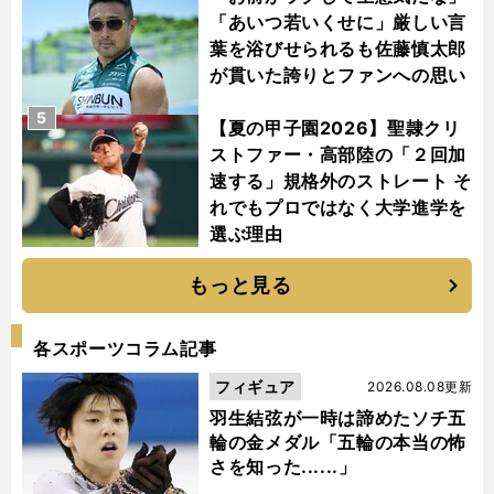
「あいつ若いくせに」厳しい言
葉を浴びせられるも佐藤慎太郎
が貫いた誇りとファンへの思い
5
【夏の甲子園2026】聖隷クリ
ストファー・高部陸の「２回加
速する」規格外のストレート そ
れでもプロではなく大学進学を
選ぶ理由
もっと見る
各スポーツコラム記事
フィギュア
2026.08.08更新
羽生結弦が一時は諦めたソチ五
輪の金メダル「五輪の本当の怖
さを知った......」