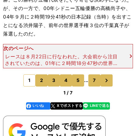
が、その一方で、00年シドニー五輪優勝の高橋尚子や、
04年９月に２時間19分41秒の日本記録（当時）を出すこ
とになる渋井陽子、前年の世界選手権３位の千葉真子が
落選したのだ。
次のページへ
レースは８月22日に行なわれた。大会前から注目
されていたのは、01年に２時間18分47秒の世界最
高記録を出して、03年の世界選手権でも優勝して
いたキャサリン・ヌデレバ（ケニア）と、その記録
次
1
2
3
4
5
...
7
のページへ
を02年と0
1 / 7
いいね
Xでポストする
LINEで送る
line
faceboo
x
k