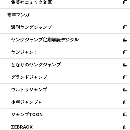
集英社コミック文庫
く
で
ド
ィ
い
新
開
ウ
ン
ウ
し
青年マンガ
く
で
ド
ィ
い
開
ウ
ン
ウ
週刊ヤングジャンプ
く
で
ド
ィ
新
開
ウ
ン
し
ヤングジャンプ定期購読デジタル
く
で
ド
い
新
開
ウ
ウ
し
ヤンジャン！
く
で
ィ
い
新
開
ン
ウ
し
となりのヤングジャンプ
く
ド
ィ
い
新
ウ
ン
ウ
し
グランドジャンプ
で
ド
ィ
い
新
開
ウ
ン
ウ
し
ウルトラジャンプ
く
で
ド
ィ
い
新
開
ウ
ン
ウ
し
少年ジャンプ+
く
で
ド
ィ
い
新
開
ウ
ン
ウ
し
ジャンプTOON
く
で
ド
ィ
い
新
開
ウ
ン
ウ
し
ZEBRACK
く
で
ド
ィ
い
新