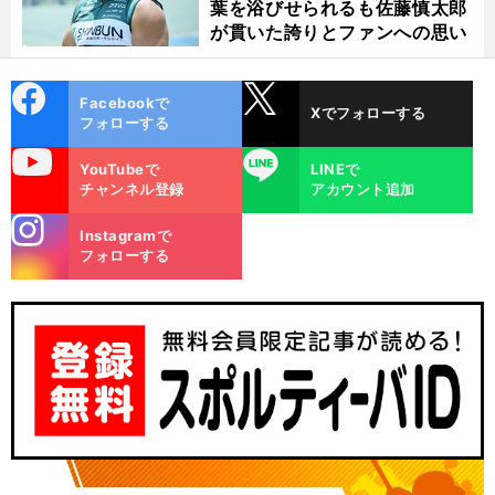
葉を浴びせられるも佐藤慎太郎
が貫いた誇りとファンへの思い
cebo
X
Facebookで
Xでフォローする
ok
フォローする
uTube
LINE
YouTubeで
LINEで
チャンネル登録
アカウント追加
stagra
Instagramで
m
フォローする