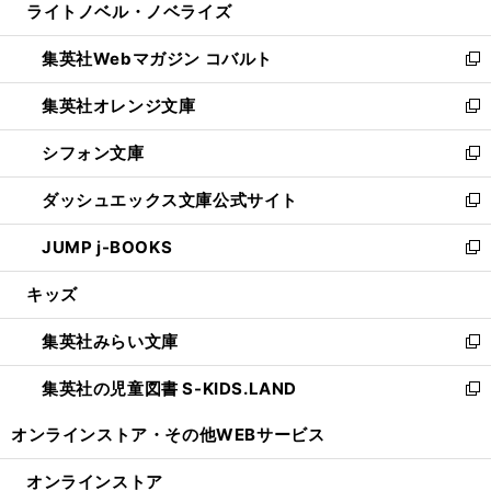
ライトノベル・ノベライズ
く
で
ド
ィ
い
開
ウ
ン
ウ
集英社Webマガジン コバルト
く
で
ド
ィ
新
開
ウ
ン
し
集英社オレンジ文庫
く
で
ド
い
新
開
ウ
ウ
し
シフォン文庫
く
で
ィ
い
新
開
ン
ウ
し
ダッシュエックス文庫公式サイト
く
ド
ィ
い
新
ウ
ン
ウ
し
JUMP j-BOOKS
で
ド
ィ
い
新
開
ウ
ン
ウ
し
キッズ
く
で
ド
ィ
い
開
ウ
ン
ウ
集英社みらい文庫
く
で
ド
ィ
新
開
ウ
ン
し
集英社の児童図書 S-KIDS.LAND
く
で
ド
い
新
開
ウ
ウ
し
オンラインストア・
その他WEBサービス
く
で
ィ
い
開
ン
ウ
オンラインストア
く
ド
ィ