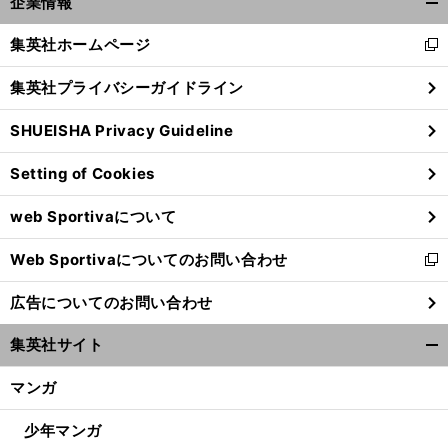
企業情報
開
く/
集英社ホームページ
新
閉
し
じ
集英社プライバシーガイドライン
い
る
ウ
SHUEISHA Privacy Guideline
ィ
ン
Setting of Cookies
ド
ウ
web Sportivaについて
で
開
Web Sportivaについてのお問い合わせ
く
新
し
広告についてのお問い合わせ
い
ウ
集英社サイト
ィ
開
ン
く/
マンガ
ド
閉
ウ
じ
少年マンガ
で
る