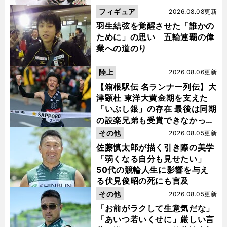
フィギュア
2026.08.08更新
羽生結弦を覚醒させた「誰かの
ために」の思い 五輪連覇の偉
業への道のり
陸上
2026.08.06更新
【箱根駅伝 名ランナー列伝】大
津顕杜 東洋大黄金期を支えた
「いぶし銀」の存在 最後は同期
の設楽兄弟も受賞できなかった
金栗杯に輝く
その他
2026.08.05更新
佐藤慎太郎が描く引き際の美学
「弱くなる自分も見せたい」
50代の競輪人生に影響を与え
る伏見俊昭の死にも言及
その他
2026.08.05更新
「お前がラクして生意気だな」
「あいつ若いくせに」厳しい言