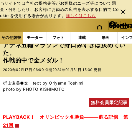
当サイトでは当社の提携先等がお客様のニーズ等について調
査・分析したり、お客様にお勧めの広告を表⽰する⽬的で Co
閉じ
okie を使⽤する場合があります。
詳しくはこちら
る
マイペ
web Sportiva (webスポルティーバ)
検索
メニュ
we
ー
その他競技の記事一覧
陸上
アテネ五輪マラソンで
b
ジ
その他競技
モーター
フォト
連載
動画
イン
ス
アテネ五輪マラソンで野口みずきは決めてい
ポ
た。
ル
作戦的中で金メダル！
テ
ィ
2020年02月17日 06:00 公開
2024年01月31日 15:00 更新
ー
バ
折山淑美●文 text by Oriyama Toshimi
photo by PHOTO KISHIMOTO
無料会員限定記事
PLAYBACK！ オリンピック名勝負―――蘇る記憶 第
21回