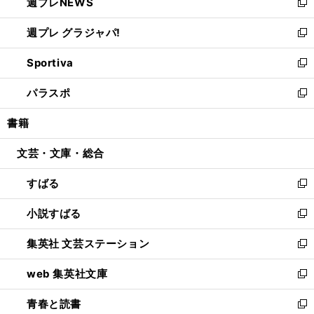
週プレNEWS
く
で
ド
い
新
開
ウ
ウ
し
週プレ グラジャパ!
く
で
ィ
い
新
開
ン
ウ
し
Sportiva
く
ド
ィ
い
新
ウ
ン
ウ
し
パラスポ
で
ド
ィ
い
新
開
ウ
ン
ウ
し
書籍
く
で
ド
ィ
い
開
ウ
ン
ウ
文芸・文庫・総合
く
で
ド
ィ
開
ウ
ン
すばる
く
で
ド
新
開
ウ
し
小説すばる
く
で
い
新
開
ウ
し
集英社 文芸ステーション
く
ィ
い
新
ン
ウ
し
web 集英社文庫
ド
ィ
い
新
ウ
ン
ウ
し
青春と読書
で
ド
ィ
い
新