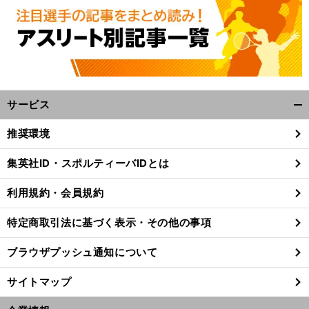
サービス
開
く/
推奨環境
閉
。
金
前
じ
へ
集英社ID・スポルティーバIDとは
る
利用規約・会員規約
特定商取引法に基づく表示・その他の事項
ブラウザプッシュ通知について
サイトマップ