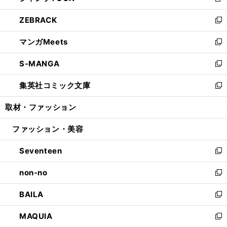
新
開
ウ
ン
ウ
し
ZEBRACK
く
で
ド
ィ
い
新
開
ウ
ン
ウ
し
マンガMeets
く
で
ド
ィ
い
新
開
ウ
ン
ウ
し
S-MANGA
く
で
ド
ィ
い
新
開
ウ
ン
ウ
し
集英社コミック文庫
く
で
ド
ィ
い
新
開
ウ
ン
ウ
し
取材・ファッション
く
で
ド
ィ
い
開
ウ
ン
ウ
ファッション・美容
く
で
ド
ィ
開
ウ
ン
Seventeen
く
で
ド
新
開
ウ
し
non-no
く
で
い
新
開
ウ
し
BAILA
く
ィ
い
新
ン
ウ
し
MAQUIA
ド
ィ
い
新