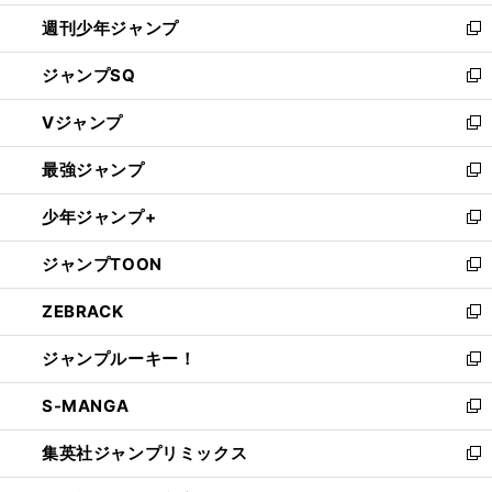
開
週刊少年ジャンプ
く
新
し
ジャンプSQ
い
新
ウ
し
Vジャンプ
ィ
い
新
ン
ウ
し
最強ジャンプ
ド
ィ
い
新
ウ
ン
ウ
し
少年ジャンプ+
で
ド
ィ
い
新
開
ウ
ン
ウ
し
ジャンプTOON
く
で
ド
ィ
い
新
開
ウ
ン
ウ
し
ZEBRACK
く
で
ド
ィ
い
新
開
ウ
ン
ウ
し
ジャンプルーキー！
く
で
ド
ィ
い
新
開
ウ
ン
ウ
し
S-MANGA
く
で
ド
ィ
い
新
開
ウ
ン
ウ
し
集英社ジャンプリミックス
く
で
ド
ィ
い
新
開
ウ
ン
ウ
し