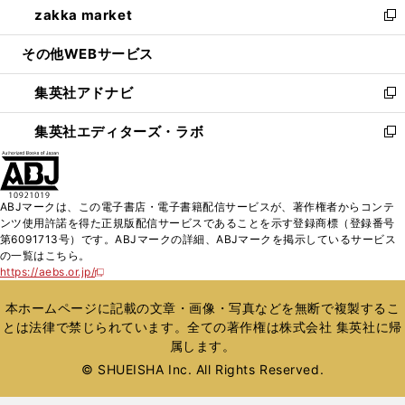
zakka market
く
で
ド
ィ
い
新
開
ウ
ン
ウ
し
その他WEBサービス
く
で
ド
ィ
い
開
ウ
ン
ウ
集英社アドナビ
く
で
ド
ィ
新
開
ウ
ン
し
集英社エディターズ・ラボ
く
で
ド
い
新
開
ウ
ウ
し
く
で
ィ
い
開
ン
ウ
ABJマークは、この電子書店・電子書籍配信サービスが、著作権者からコンテ
く
ド
ィ
ンツ使用許諾を得た正規版配信サービスであることを示す登録商標（登録番号
ウ
ン
第6091713号）です。ABJマークの詳細、ABJマークを掲示しているサービス
で
ド
の一覧はこちら。
開
ウ
https://aebs.or.jp/
新
く
で
し
い
開
本ホームページに記載の文章・画像・写真などを無断で複製するこ
ウ
く
とは法律で禁じられています。全ての著作権は株式会社 集英社に帰
ィ
属します。
ン
ド
© SHUEISHA Inc. All Rights Reserved.
ウ
で
開