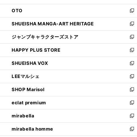
ウ
ン
OTO
で
ド
新
開
ウ
し
SHUEISHA MANGA-ART HERITAGE
く
で
い
新
開
ウ
し
ジャンプキャラクターズストア
く
ィ
い
新
ン
ウ
し
HAPPY PLUS STORE
ド
ィ
い
新
ウ
ン
ウ
し
SHUEISHA VOX
で
ド
ィ
い
新
開
ウ
ン
ウ
し
LEEマルシェ
く
で
ド
ィ
い
新
開
ウ
ン
ウ
し
SHOP Marisol
く
で
ド
ィ
い
新
開
ウ
ン
ウ
し
eclat premium
く
で
ド
ィ
い
新
開
ウ
ン
ウ
し
mirabella
く
で
ド
ィ
い
新
開
ウ
ン
ウ
し
mirabella homme
く
で
ド
ィ
い
新
開
ウ
ン
ウ
し