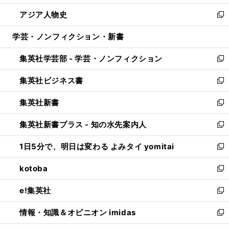
開
ウ
ン
ウ
し
アジア人物史
く
で
ド
ィ
い
新
開
ウ
ン
ウ
し
学芸・ノンフィクション・新書
く
で
ド
ィ
い
開
ウ
ン
ウ
集英社学芸部 - 学芸・ノンフィクション
く
で
ド
ィ
新
開
ウ
ン
し
集英社ビジネス書
く
で
ド
い
新
開
ウ
ウ
し
集英社新書
く
で
ィ
い
新
開
ン
ウ
し
集英社新書プラス - 知の水先案内人
く
ド
ィ
い
新
ウ
ン
ウ
し
1日5分で、明日は変わる よみタイ yomitai
で
ド
ィ
い
新
開
ウ
ン
ウ
し
kotoba
く
で
ド
ィ
い
新
開
ウ
ン
ウ
し
e!集英社
く
で
ド
ィ
い
新
開
ウ
ン
ウ
し
情報・知識＆オピニオン imidas
く
で
ド
ィ
い
新
開
ウ
ン
ウ
し