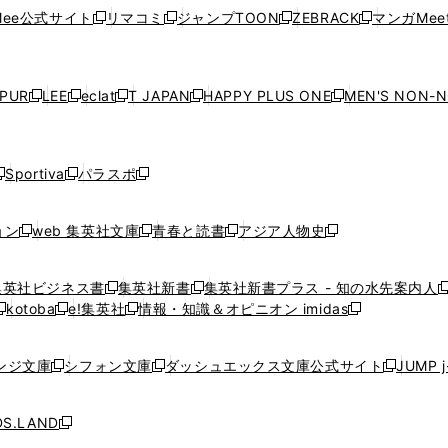
ウ
ウ
ウ
ウ
ウ
ド
ウ
ド
ウ
ド
ウ
ド
ee公式サイト
リマコミ
ジャンプTOON
ZEBRACK
マンガMeet
く
新
新
新
新
ィ
ィ
ィ
ィ
ィ
ウ
で
ウ
で
ウ
で
ウ
し
し
し
し
ン
ン
ン
ン
ン
で
開
で
開
で
開
で
い
い
い
い
ド
ド
ド
ド
ド
開
く
開
く
開
く
開
ウ
ウ
ウ
ウ
ウ
ウ
ウ
ウ
ウ
PUR
LEE
eclat
T JAPAN
HAPPY PLUS ONE
MEN'S NON-
く
く
く
く
新
新
新
新
新
ィ
ィ
ィ
ィ
で
で
で
で
で
し
し
し
し
し
ン
ン
ン
ン
開
開
開
開
開
い
い
い
い
い
ド
ド
ド
ド
く
く
く
く
く
ウ
ウ
ウ
ウ
ウ
ウ
ウ
ウ
ウ
Sportiva
パラスポ
新
新
ィ
ィ
ィ
ィ
ィ
で
で
で
で
し
し
し
ン
ン
ン
ン
ン
開
開
開
開
い
い
い
ド
ド
ド
ド
ド
ョン
web 集英社文庫
青春と読書
アジア人物史
く
く
く
く
新
新
新
新
ウ
ウ
ウ
ウ
ウ
ウ
ウ
ウ
し
し
し
し
ィ
ィ
ィ
で
で
で
で
で
い
い
い
い
ン
ン
ン
集英社ビジネス書
集英社新書
集英社新書プラス - 知の水先案内人
開
開
開
開
開
新
新
新
ウ
ウ
ウ
ウ
ド
ド
ド
kotoba
e!集英社
情報・知識＆オピニオン imidas
く
く
く
く
く
新
し
新
し
新
ィ
ィ
ィ
ィ
ウ
ウ
ウ
し
し
い
し
い
し
ン
ン
ン
ン
で
で
で
い
い
ウ
い
ウ
い
ド
ド
ド
ド
ンジ文庫
シフォン文庫
ダッシュエックス文庫公式サイト
JUMP 
開
開
開
新
新
新
ウ
ウ
ィ
ウ
ィ
ウ
ウ
ウ
ウ
ウ
く
く
く
し
し
し
ィ
ィ
ン
ィ
ン
ィ
で
で
で
で
い
い
い
ン
ン
ド
ン
ド
ン
S.LAND
開
開
開
開
新
ウ
ウ
ウ
ド
ド
ウ
ド
ウ
ド
く
く
く
く
し