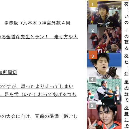
羽
1
「
い
の
） ＠赤坂→六本木→神宮外苑４周
Ｊ
2
の
る金哲彦先生とラン！ 走り方や大
聴
る
い
羽
3
た
「
御所周辺
知
4
栗
のですが、思ったより走ってしまい
の
抑え、足を労（いた）わってあげるつも
分
て
5
球
羽
舞
の大会に向け、直前の準備・過ごし
に
で