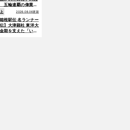
 五輪連覇の偉業へ
道のり
上
2026.08.06更新
箱根駅伝 名ランナー
伝】大津顕杜 東洋大
金期を支えた「いぶ
銀」の存在 最後は同
前
の設楽兄弟も受賞で
へ
なかった金栗杯に輝