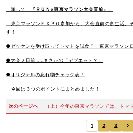
題して、
『ＲＵＮ×東京マラソン大会直前』
。
東京マラソンＥＸＰＯ参加から、大会直前の食生活、そ
す！
●ゼッケンを受け取ってトマトを試食？ 東京マラソン
●大会２日前......まさかの「デブエット？」
●オリジナルの忘れ物チェック表！
今回は３つのポイントにまとめました！
次のページへ
（上）今年の東京マラソンでは、トマ
れるんです！（下）東京マラソン限定の菓子パンもブー
リ ☆ ☆ ☆●ゼッケンを受け取ってトマトを試食
次
ソンＥＸＰＯ！
1
2
3
のページへ