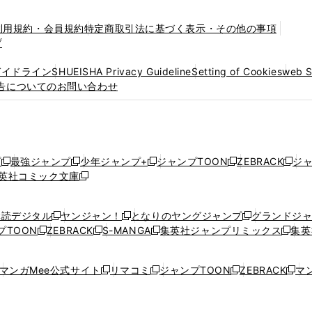
利用規約・会員規約
特定商取引法に基づく表示・その他の事項
プ
ガイドライン
SHUEISHA Privacy Guideline
Setting of Cookies
web 
告についてのお問い合わせ
プ
最強ジャンプ
少年ジャンプ+
ジャンプTOON
ZEBRACK
ジ
新
新
新
新
新
英社コミック文庫
し
新
し
し
し
し
い
い
し
い
い
い
ウ
ウ
い
ウ
ウ
ウ
購読デジタル
ヤンジャン！
となりのヤングジャンプ
グランドジ
新
新
新
ィ
ィ
ウ
ィ
ィ
ィ
プTOON
ZEBRACK
S-MANGA
集英社ジャンプリミックス
集英
新
し
新
し
新
し
新
ン
ン
ィ
ン
ン
ン
し
い
し
い
し
い
し
ド
ド
ン
ド
ド
ド
い
ウ
い
ウ
い
ウ
い
ウ
ウ
ド
ウ
ウ
ウ
マンガMee公式サイト
リマコミ
ジャンプTOON
ZEBRACK
マン
新
新
新
新
ウ
ィ
ウ
ィ
ウ
ィ
ウ
で
で
ウ
で
で
で
し
し
し
し
し
ィ
ン
ィ
ン
ィ
ン
ィ
開
開
で
開
開
開
い
い
い
い
い
ン
ド
ン
ド
ン
ド
ン
く
く
開
く
く
く