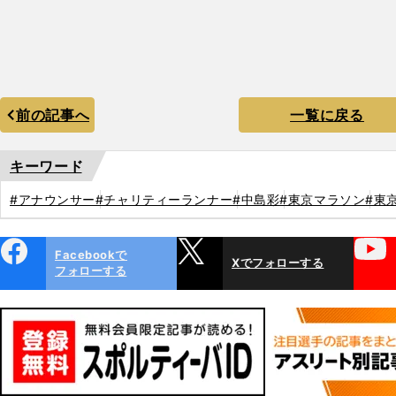
前の記事へ
一覧に戻る
キーワード
#アナウンサー
#チャリティーランナー
#中島彩
#東京マラソン
#東
ebo
X
YouTube
Facebookで
Xでフォローする
ok
フォローする