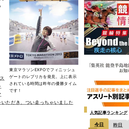
ウ
り
東京マラソンEXPOでフィニッシュ
ゲートのレプリカを発見。上に表示
ゲス
されている時間は昨年の優勝タイム
レ
です！
マ
をいただき、つい走っちゃいました
人気記事ランキング
今日
昨日