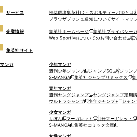
サービス
推奨環境
集英社ID・スポルティーバIDとは
ブラウザプッシュ通知について
サイトマッ
企業情報
集英社ホームページ
集英社プライバシー
新
Web Sportivaについてのお問い合わせ
広
し
新
い
し
集英社サイト
ウ
い
ィ
ウ
マンガ
少年マンガ
ン
ィ
週刊少年ジャンプ
ジャンプSQ
Vジャン
ド
ン
新
新
S-MANGA
集英社ジャンプリミックス
集
ウ
ド
新
し
し
新
で
ウ
し
い
い
し
青年マンガ
開
で
い
ウ
ウ
い
週刊ヤングジャンプ
ヤングジャンプ定期
新
く
開
ウ
ィ
ィ
ウ
ウルトラジャンプ
少年ジャンプ+
ジャン
新
し
新
く
ィ
ン
ン
ィ
し
い
し
ン
ド
ド
ン
少女マンガ
い
ウ
い
ド
ウ
ウ
ド
りぼん
マーガレット
別冊マーガレット
新
新
新
ウ
ィ
ウ
ウ
で
で
ウ
S-MANGA
集英社コミック文庫
し
新
し
新
ィ
ン
ィ
で
開
開
で
い
し
い
し
ン
ド
ン
女性マンガ
開
く
く
開