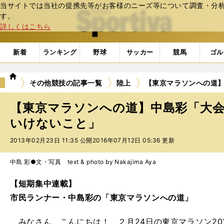
当サイトでは当社の提携先等がお客様のニーズ等について調査・分析し
web Sportiva (webスポルティーバ)
す。
詳しくはこちら
新着
ランキング
野球
サッカー
競馬
ゴル
we
その他競技の記事一覧
陸上
【東京マラソンへの道
b
ス
【東京マラソンへの道】中島彩「大
ポ
ル
いけないこと」
テ
2013年02月23日 11:35 公開
2016年07月12日 05:36 更新
ィ
ー
バ
中島 彩●文・写真 text & photo by Nakajima Aya
【短期集中連載】
市民ランナー・中島彩の「東京マラソンへの道」
みなさん、こんにちは！ ２月24日の東京マラソン201