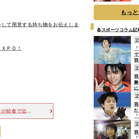
もっと
して用意する持ち物をお伝えしま
各スポーツコラム記
フ
ＥＸＰＯ！
「
で
羽
ジ
フ
羽
舞
に
で
フ
羽
た
トが給食で出さ
「
スにあってパク
知
？ 東京マラ
フ
羽
「