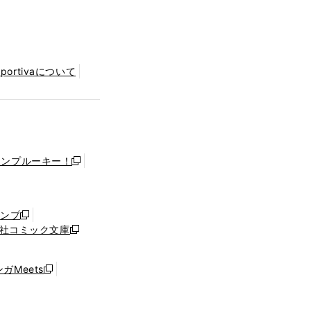
Sportivaについて
ャンプルーキー！
新
し
い
ウ
ャンプ
新
ィ
社コミック文庫
し
新
ン
い
し
ド
ウ
い
ウ
ガMeets
新
ィ
ウ
で
し
ン
ィ
開
い
ド
ン
く