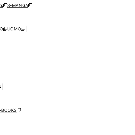
ウ
ウ
ド
s
S-MANGA
新
新
ィ
で
ウ
し
し
ン
開
で
い
い
ド
く
開
ウ
ウ
ウ
NO
UOMO
く
新
新
ィ
ィ
で
し
し
ン
ン
開
い
い
ド
ド
く
ウ
ウ
ウ
ウ
ィ
ィ
で
で
ン
ン
開
開
ド
ド
く
く
ウ
ウ
で
で
開
開
く
く
し
い
ウ
j-BOOKS
新
ィ
し
ン
い
ド
ウ
ウ