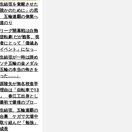
生結弦を覚醒させた
誰かのために」の思
 五輪連覇の偉業へ
道のり
リーグ開幕戦は白熱
逆転劇 だが観客、視
者にとって「価値あ
イベント」になって
たか
生結弦が一時は諦め
ソチ五輪の金メダル
五輪の本当の怖さを
った......」
原陵矢が無名校進学
理由は「自転車で13
」 春江工出身とし
最初で最後のプロ野
選手となった
生結弦、五輪連覇の
台裏 ケガで欠場中
取り組んだ「勉強」
成長