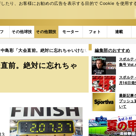
たり、お客様にお勧めの広告を表⽰する⽬的で Cookie を使⽤す
フ
その他球技
その他競技
モーター
フォト
連載
】中島彩「大会直前。絶対に忘れちゃいけないこと」
編集部のおすすめ
スポルテ
会直前。絶対に忘れちゃ
集号 Vol
スポルテ
月16日発
最新記事
プッシュ
いて
3