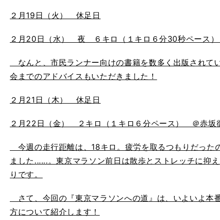
２月19日（火） 休足日
２月20日（水） 夜 ６キロ（１キロ６分30秒ペース
なんと、市民ランナー向けの書籍を数多く出版されてい
会までのアドバイスもいただきました！
２月21日（木） 休足日
２月22日（金） ２キロ（１キロ６分ペース） ＠赤坂
今週の走行距離は、18キロ。疲労を取るつもりだった
ました......。東京マラソン前日は散歩とストレッチに
りです。
さて、今回の『東京マラソンへの道』は、いよいよ本番
方について紹介します！