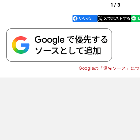
1 / 3
いいね
Xでポストする
line
faceboo
x
k
9
陸上
ｍ日本記録保持者
伊東浩司が考える「
秒台の選手の育て方
0
Googleの「優先ソース」に