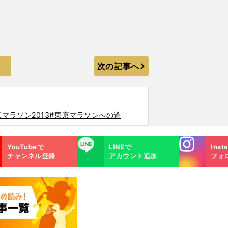
次の記事へ
京マラソン2013
#東京マラソンへの道
Instagra
LINE
YouTubeで
LINEで
Inst
m
チャンネル登録
アカウント追加
フォ