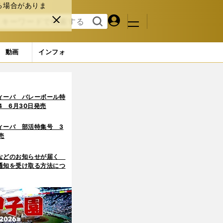
る場合がありま
マイペ
閉じ
検索
メニュ
ー
る
す
ジ
る
動画
インフォ
ィーバ バレーボール特
.4 6月30日発売
ィーバ 部活特集号 3
売
などのお知らせが届く
通知を受け取る方法につ