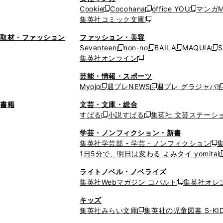
ウ
い
ウ
い
ド
ウ
ド
Cookie
Cocohana
office YOU
マンガM
く
く
新
新
新
ィ
ウ
ィ
ウ
ウ
で
ウ
集英社コミック文庫
し
新
し
し
ン
ィ
ン
ィ
で
開
で
い
し
い
い
ド
ン
ド
ン
取材・ファッション
ファッション・美容
開
く
開
ウ
い
ウ
ウ
ウ
ド
ウ
ド
Seventeen
non-no
BAILA
MAQUIA
S
く
く
新
新
新
新
ィ
ウ
ィ
ィ
で
ウ
で
ウ
集英社オンライン
し
新
し
し
し
ン
ィ
ン
ン
開
で
開
で
い
し
い
い
い
ド
ン
ド
ド
芸能・情報・スポーツ
く
開
く
開
ウ
い
ウ
ウ
ウ
ウ
ド
ウ
ウ
Myojo
週プレNEWS
週プレ グラジャパ!
く
く
新
新
新
ィ
ウ
ィ
ィ
ィ
で
ウ
で
で
し
し
ン
ィ
ン
ン
ン
書籍
文芸・文庫・総合
開
で
開
開
い
い
ド
ン
ド
ド
ド
すばる
小説すばる
集英社 文芸ステーシ
く
開
く
く
新
新
ウ
ウ
ウ
ド
ウ
ウ
ウ
く
し
し
ィ
ィ
学芸・ノンフィクション・新書
で
ウ
で
で
で
い
い
ン
ン
集英社学芸部 - 学芸・ノンフィクション
開
で
開
開
開
新
ウ
ウ
ド
ド
1日5分で、明日は変わる よみタイ yomitai
く
開
く
く
く
し
新
ィ
ィ
ウ
ウ
く
い
ン
ン
ライトノベル・ノベライズ
で
で
ウ
ド
ド
集英社Webマガジン コバルト
集英社オレ
開
開
新
ィ
ウ
ウ
く
く
し
ン
キッズ
で
で
い
ド
集英社みらい文庫
集英社の児童図書 S-KID
開
開
新
ウ
ウ
く
く
し