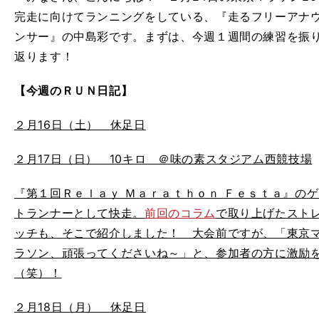
完走に向けてランニングをしている、『走るフリーアナ
ンサー』の中島彩です。まずは、今週１週間の練習を振
返ります！
【今週のＲＵＮ日記】
２月16日（土） 休足日
２月17日（日） 10キロ ＠味の素スタジアム西競技場
『第１回Ｒｅｌａｙ Ｍａｒａｔｈｏｎ Ｆｅｓｔａ』の
トランナーとして快走。
前回のコラム
で取り上げたスト
ッチも、そこで紹介しました！ 大会前ですが、「東京
ラソン、頑張ってくださいね～」と、参加者の方に激励
（笑）！
２月18日（月） 休足日