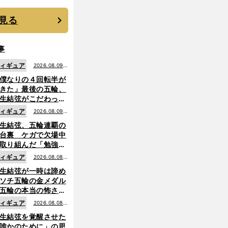
見る
事
ィギュア
2026.08.09更
僕なりの４回転半が
新
きた」最後の五輪、
生結弦がこだわった
ャンプの美学
ィギュア
2026.08.09更
生結弦、五輪連覇の
新
台裏 ケガで欠場中
取り組んだ「勉強」
成長
ィギュア
2026.08.08更
生結弦が一時は諦め
新
ソチ五輪の金メダル
五輪の本当の怖さを
った......」
ィギュア
2026.08.08更
生結弦を覚醒させた
新
誰かのために」の思