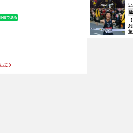
い
の
陸
LINEで送る
【
列
黄
し
」
期
き
く
ついて