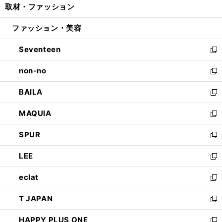
取材・ファッション
く
で
ド
ィ
い
開
ウ
ン
ウ
ファッション・美容
く
で
ド
ィ
開
ウ
ン
Seventeen
く
で
ド
新
開
ウ
し
non-no
く
で
い
新
開
ウ
し
BAILA
く
ィ
い
新
ン
ウ
し
MAQUIA
ド
ィ
い
新
ウ
ン
ウ
し
SPUR
で
ド
ィ
い
新
開
ウ
ン
ウ
し
LEE
く
で
ド
ィ
い
新
開
ウ
ン
ウ
し
eclat
く
で
ド
ィ
い
新
開
ウ
ン
ウ
し
T JAPAN
く
で
ド
ィ
い
新
開
ウ
ン
ウ
し
HAPPY PLUS ONE
く
で
ド
ィ
い