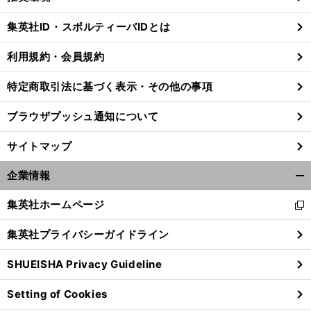
閉
じ
集英社ID・スポルティーバIDとは
る
利用規約・会員規約
。
何
、
特定商取引法に基づく表示・その他の事項
前
へ
NGT48
ブラウザプッシュ通知について
サイトマップ
企業情報
開
く/
集英社ホームページ
新
閉
し
じ
集英社プライバシーガイドライン
い
る
ウ
SHUEISHA Privacy Guideline
ィ
ン
Setting of Cookies
ド
ウ