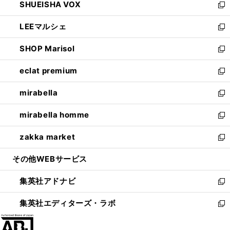
SHUEISHA VOX
で
ド
ィ
い
新
開
ウ
ン
ウ
し
LEEマルシェ
く
で
ド
ィ
い
新
開
ウ
ン
ウ
し
SHOP Marisol
く
で
ド
ィ
い
新
開
ウ
ン
ウ
し
eclat premium
く
で
ド
ィ
い
新
開
ウ
ン
ウ
し
mirabella
く
で
ド
ィ
い
新
開
ウ
ン
ウ
し
mirabella homme
く
で
ド
ィ
い
新
開
ウ
ン
ウ
し
zakka market
く
で
ド
ィ
い
新
開
ウ
ン
ウ
し
その他WEBサービス
く
で
ド
ィ
い
開
ウ
ン
ウ
集英社アドナビ
く
で
ド
ィ
新
開
ウ
ン
し
集英社エディターズ・ラボ
く
で
ド
い
新
開
ウ
ウ
し
く
で
ィ
い