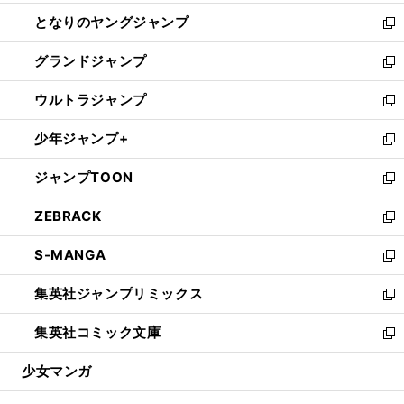
開
ン
ウ
し
となりのヤングジャンプ
く
ド
ィ
い
新
ウ
ン
ウ
し
グランドジャンプ
で
ド
ィ
い
新
開
ウ
ン
ウ
し
ウルトラジャンプ
く
で
ド
ィ
い
新
開
ウ
ン
ウ
し
少年ジャンプ+
く
で
ド
ィ
い
新
開
ウ
ン
ウ
し
ジャンプTOON
く
で
ド
ィ
い
新
開
ウ
ン
ウ
し
ZEBRACK
く
で
ド
ィ
い
新
開
ウ
ン
ウ
し
S-MANGA
く
で
ド
ィ
い
新
開
ウ
ン
ウ
し
集英社ジャンプリミックス
く
で
ド
ィ
い
新
開
ウ
ン
ウ
し
集英社コミック文庫
く
で
ド
ィ
い
新
開
ウ
ン
ウ
し
少女マンガ
く
で
ド
ィ
い
開
ウ
ン
ウ