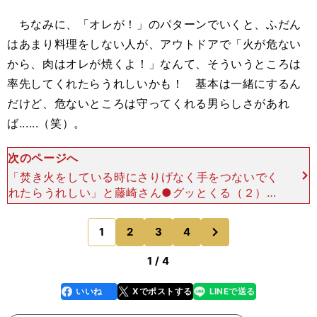
ちなみに、「オレが！」のパターンでいくと、ふだん
はあまり料理をしない人が、アウトドアで「火が危ない
から、肉はオレが焼くよ！」なんて、そういうところは
率先してくれたらうれしいかも！ 基本は一緒にするん
だけど、危ないところは守ってくれる男らしさがあれ
ば......（笑）。
次のページへ
「焚き火をしている時にさりげなく手をつないでく
れたらうれしい」と藤崎さん●グッとくる（２）体
調の気づかいがうれしい！藤崎 自然のなかに飛び
込むキャンプは、急に雨が降ったり、夜になると急
次
1
2
3
4
のページへ
に冷え込んだり、
1 / 4
いいね
Xでポストする
LINEで送る
line
faceboo
x
k