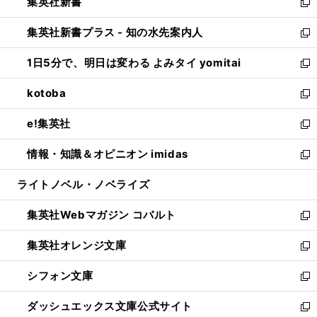
集英社新書
く
で
ィ
い
新
開
ン
ウ
し
集英社新書プラス - 知の水先案内人
く
ド
ィ
い
新
ウ
ン
ウ
し
1日5分で、明日は変わる よみタイ yomitai
で
ド
ィ
い
新
開
ウ
ン
ウ
し
kotoba
く
で
ド
ィ
い
新
開
ウ
ン
ウ
し
e!集英社
く
で
ド
ィ
い
新
開
ウ
ン
ウ
し
情報・知識＆オピニオン imidas
く
で
ド
ィ
い
新
開
ウ
ン
ウ
し
ライトノベル・ノベライズ
く
で
ド
ィ
い
開
ウ
ン
ウ
集英社Webマガジン コバルト
く
で
ド
ィ
新
開
ウ
ン
し
集英社オレンジ文庫
く
で
ド
い
新
開
ウ
ウ
し
シフォン文庫
く
で
ィ
い
新
開
ン
ウ
し
ダッシュエックス文庫公式サイト
く
ド
ィ
い
新