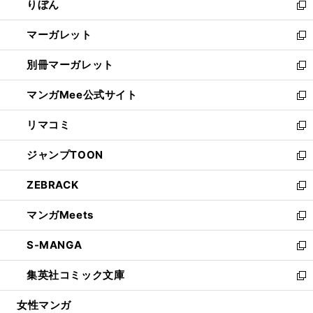
りぼん
く
で
ド
ィ
新
開
ウ
ン
し
マーガレット
く
で
ド
い
新
開
ウ
ウ
し
別冊マーガレット
く
で
ィ
い
新
開
ン
ウ
し
マンガMee公式サイト
く
ド
ィ
い
新
ウ
ン
ウ
し
リマコミ
で
ド
ィ
い
新
開
ウ
ン
ウ
し
ジャンプTOON
く
で
ド
ィ
い
新
開
ウ
ン
ウ
し
ZEBRACK
く
で
ド
ィ
い
新
開
ウ
ン
ウ
し
マンガMeets
く
で
ド
ィ
い
新
開
ウ
ン
ウ
し
S-MANGA
く
で
ド
ィ
い
新
開
ウ
ン
ウ
し
集英社コミック文庫
く
で
ド
ィ
い
新
開
ウ
ン
ウ
し
女性マンガ
く
で
ド
ィ
い