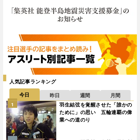
人気記事ランキング
今日
昨日
週間
月間
羽生結弦を覚醒させた「誰かの
1
ために」の思い 五輪連覇の偉
業への道のり