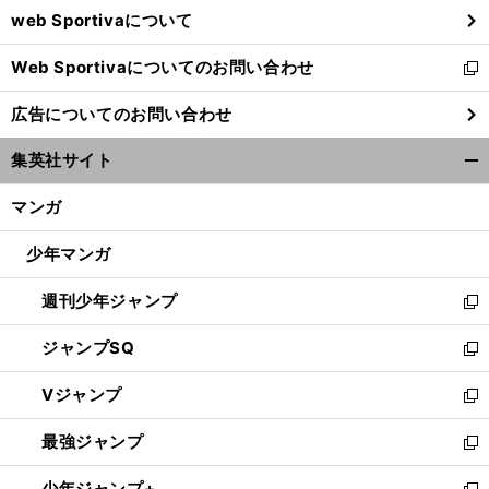
web Sportivaについて
で
開
Web Sportivaについてのお問い合わせ
く
新
し
広告についてのお問い合わせ
い
ウ
集英社サイト
ィ
開
ン
く/
マンガ
ド
閉
ウ
じ
少年マンガ
で
る
開
週刊少年ジャンプ
く
新
し
ジャンプSQ
い
新
ウ
し
Vジャンプ
ィ
い
新
ン
ウ
し
最強ジャンプ
ド
ィ
い
新
ウ
ン
ウ
し
少年ジャンプ+