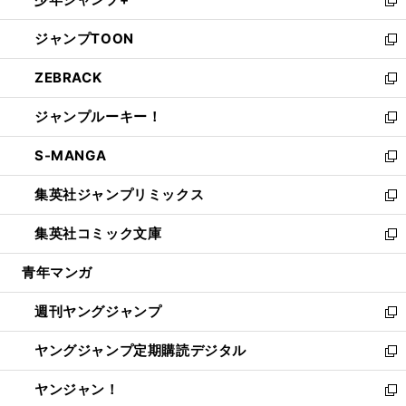
で
ド
ィ
い
新
開
ウ
ン
ウ
し
ジャンプTOON
く
で
ド
ィ
い
新
開
ウ
ン
ウ
し
ZEBRACK
く
で
ド
ィ
い
新
開
ウ
ン
ウ
し
ジャンプルーキー！
く
で
ド
ィ
い
新
開
ウ
ン
ウ
し
S-MANGA
く
で
ド
ィ
い
新
開
ウ
ン
ウ
し
集英社ジャンプリミックス
く
で
ド
ィ
い
新
開
ウ
ン
ウ
し
集英社コミック文庫
く
で
ド
ィ
い
新
開
ウ
ン
ウ
し
青年マンガ
く
で
ド
ィ
い
開
ウ
ン
ウ
週刊ヤングジャンプ
く
で
ド
ィ
新
開
ウ
ン
し
ヤングジャンプ定期購読デジタル
く
で
ド
い
新
開
ウ
ウ
し
ヤンジャン！
く
で
ィ
い
新