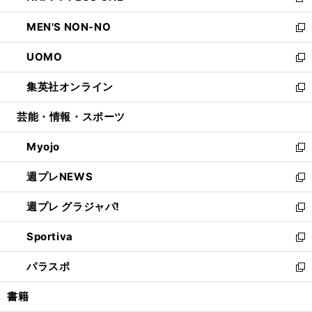
新
開
ウ
ン
ウ
し
MEN'S NON-NO
く
で
ド
ィ
い
新
開
ウ
ン
ウ
し
UOMO
く
で
ド
ィ
い
新
開
ウ
ン
ウ
し
集英社オンライン
く
で
ド
ィ
い
新
開
ウ
ン
ウ
し
芸能・情報・スポーツ
く
で
ド
ィ
い
開
ウ
ン
ウ
Myojo
く
で
ド
ィ
新
開
ウ
ン
し
週プレNEWS
く
で
ド
い
新
開
ウ
ウ
し
週プレ グラジャパ!
く
で
ィ
い
新
開
ン
ウ
し
Sportiva
く
ド
ィ
い
新
ウ
ン
ウ
し
パラスポ
で
ド
ィ
い
新
開
ウ
ン
ウ
し
書籍
く
で
ド
ィ
い
開