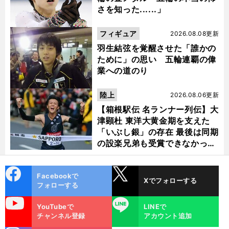
さを知った......」
フィギュア
2026.08.08更新
羽生結弦を覚醒させた「誰かの
ために」の思い 五輪連覇の偉
業への道のり
陸上
2026.08.06更新
【箱根駅伝 名ランナー列伝】大
津顕杜 東洋大黄金期を支えた
「いぶし銀」の存在 最後は同期
の設楽兄弟も受賞できなかった
金栗杯に輝く
cebo
X
Facebookで
Xでフォローする
ok
フォローする
uTube
LINE
YouTubeで
LINEで
チャンネル登録
アカウント追加