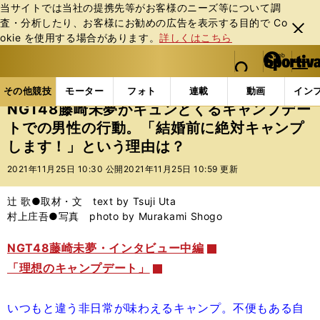
当サイトでは当社の提携先等がお客様のニーズ等について調
査・分析したり、お客様にお勧めの広告を表⽰する⽬的で Co
閉じ
okie を使⽤する場合があります。
詳しくはこちら
る
マイペ
web Sportiva (webスポルティーバ)
検索
メニュ
we
ー
その他競技の記事一覧
その他競技
その他
NGT
b
ジ
その他競技
モーター
フォト
連載
動画
イン
ス
NGT48藤崎未夢がキュンとくるキャンプデー
ポ
トでの男性の行動。「結婚前に絶対キャンプ
ル
します！」という理由は？
テ
ィ
2021年11月25日 10:30 公開
2021年11月25日 10:59 更新
ー
バ
辻 歌●取材・文 text by Tsuji Uta
村上庄吾●写真 photo by Murakami Shogo
NGT48藤崎未夢・インタビュー中編
「理想のキャンプデート」
いつもと違う非日常が味わえるキャンプ。不便もある自