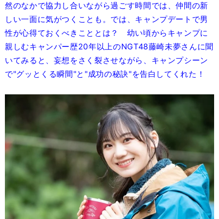
然のなかで協力し合いながら過ごす時間では、仲間の新
しい一面に気がつくことも。では、キャンプデートで男
性が心得ておくべきこととは？ 幼い頃からキャンプに
親しむキャンパー歴20年以上のNGT48藤崎未夢さんに聞
いてみると、妄想をさく裂させながら、キャンプシーン
で"グッとくる瞬間"と"成功の秘訣"を告白してくれた！