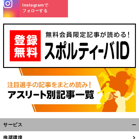
stagra
Instagramで
m
フォローする
サービス
開
く/
推奨環境