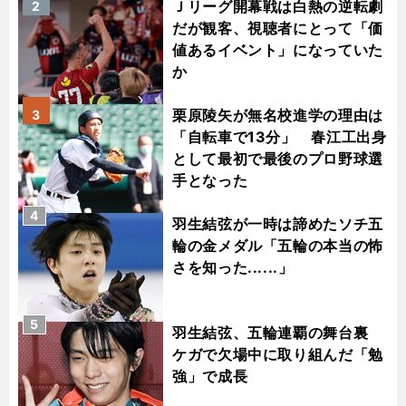
Ｊリーグ開幕戦は白熱の逆転劇
2
だが観客、視聴者にとって「価
値あるイベント」になっていた
か
栗原陵矢が無名校進学の理由は
3
「自転車で13分」 春江工出身
として最初で最後のプロ野球選
手となった
4
羽生結弦が一時は諦めたソチ五
輪の金メダル「五輪の本当の怖
さを知った......」
5
羽生結弦、五輪連覇の舞台裏
ケガで欠場中に取り組んだ「勉
強」で成長