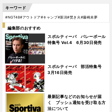
キーワード
#NGT48
#アウトドア
#キャンプ
#新潟
#焚き火
#藤崎未夢
編集部のおすすめ
スポルティーバ バレーボール
特集号 Vol.4 6月30日発売
スポルティーバ 部活特集号
3月16日発売
最新記事などのお知らせが届
く プッシュ通知を受け取る方
法について