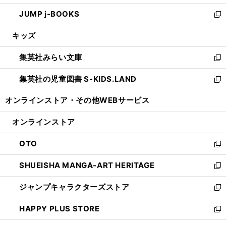
ウ
ン
ウ
し
JUMP j-BOOKS
で
ド
ィ
い
新
開
ウ
ン
ウ
し
キッズ
く
で
ド
ィ
い
開
ウ
ン
ウ
集英社みらい文庫
く
で
ド
ィ
新
開
ウ
ン
し
集英社の児童図書 S-KIDS.LAND
く
で
ド
い
新
開
ウ
ウ
し
オンラインストア・
その他WEBサービス
く
で
ィ
い
開
ン
ウ
オンラインストア
く
ド
ィ
ウ
ン
OTO
で
ド
新
開
ウ
し
SHUEISHA MANGA-ART HERITAGE
く
で
い
新
開
ウ
し
ジャンプキャラクターズストア
く
ィ
い
新
ン
ウ
し
HAPPY PLUS STORE
ド
ィ
い
新
ウ
ン
ウ
し