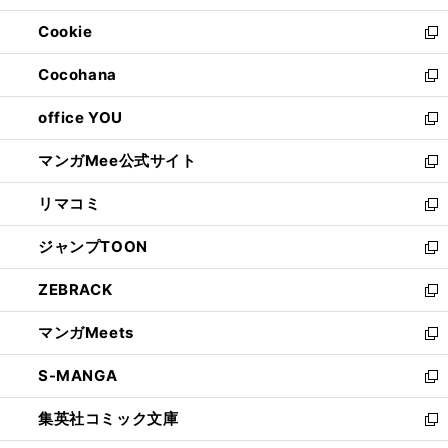
開
ウ
ン
ウ
Cookie
く
で
ド
ィ
新
開
ウ
ン
し
Cocohana
く
で
ド
い
新
開
ウ
ウ
し
office YOU
く
で
ィ
い
新
開
ン
ウ
し
マンガMee公式サイト
く
ド
ィ
い
新
ウ
ン
ウ
し
リマコミ
で
ド
ィ
い
新
開
ウ
ン
ウ
し
ジャンプTOON
く
で
ド
ィ
い
新
開
ウ
ン
ウ
し
ZEBRACK
く
で
ド
ィ
い
新
開
ウ
ン
ウ
し
マンガMeets
く
で
ド
ィ
い
新
開
ウ
ン
ウ
し
S-MANGA
く
で
ド
ィ
い
新
開
ウ
ン
ウ
し
集英社コミック文庫
く
で
ド
ィ
い
新
開
ウ
ン
ウ
し