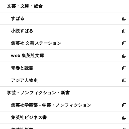
ウ
ン
ウ
文芸・文庫・総合
く
で
ド
ィ
開
ウ
ン
すばる
く
で
ド
新
開
ウ
し
小説すばる
く
で
い
新
開
ウ
し
集英社 文芸ステーション
く
ィ
い
新
ン
ウ
し
web 集英社文庫
ド
ィ
い
新
ウ
ン
ウ
し
青春と読書
で
ド
ィ
い
新
開
ウ
ン
ウ
し
アジア人物史
く
で
ド
ィ
い
新
開
ウ
ン
ウ
し
学芸・ノンフィクション・新書
く
で
ド
ィ
い
開
ウ
ン
ウ
集英社学芸部 - 学芸・ノンフィクション
く
で
ド
ィ
新
開
ウ
ン
し
集英社ビジネス書
く
で
ド
い
新
開
ウ
ウ
し