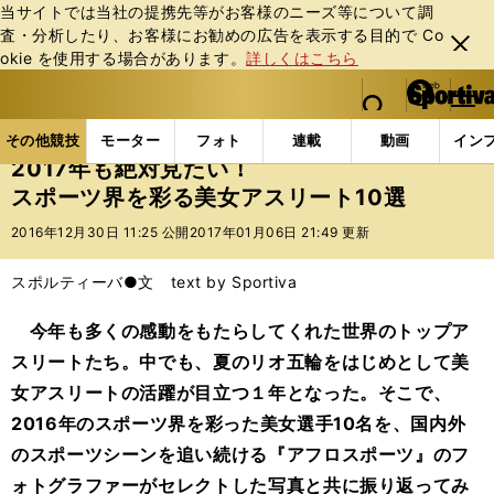
当サイトでは当社の提携先等がお客様のニーズ等について調
査・分析したり、お客様にお勧めの広告を表⽰する⽬的で Co
閉じ
okie を使⽤する場合があります。
詳しくはこちら
る
マイペ
web Sportiva (webスポルティーバ)
検索
メニュ
we
ー
その他競技の記事一覧
その他競技
その他
201
b
ジ
その他競技
モーター
フォト
連載
動画
イン
ス
2017年も絶対見たい！
ポ
スポーツ界を彩る美女アスリート10選
ル
テ
2016年12月30日 11:25 公開
2017年01月06日 21:49 更新
ィ
ー
スポルティーバ●文 text by Sportiva
バ
今年も多くの感動をもたらしてくれた世界のトップア
スリートたち。中でも、夏のリオ五輪をはじめとして美
女アスリートの活躍が目立つ１年となった。そこで、
2016年のスポーツ界を彩った美女選手10名を、国内外
のスポーツシーンを追い続ける『アフロスポーツ』のフ
ォトグラファーがセレクトした写真と共に振り返ってみ