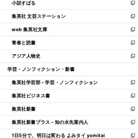
小説すばる
く
で
い
新
開
ウ
し
集英社 文芸ステーション
く
ィ
い
新
ン
ウ
し
web 集英社文庫
ド
ィ
い
新
ウ
ン
ウ
し
青春と読書
で
ド
ィ
い
新
開
ウ
ン
ウ
し
アジア人物史
く
で
ド
ィ
い
新
開
ウ
ン
ウ
し
学芸・ノンフィクション・新書
く
で
ド
ィ
い
開
ウ
ン
ウ
集英社学芸部 - 学芸・ノンフィクション
く
で
ド
ィ
新
開
ウ
ン
し
集英社ビジネス書
く
で
ド
い
新
開
ウ
ウ
し
集英社新書
く
で
ィ
い
新
開
ン
ウ
し
集英社新書プラス - 知の水先案内人
く
ド
ィ
い
新
ウ
ン
ウ
し
1日5分で、明日は変わる よみタイ yomitai
で
ド
ィ
い
新