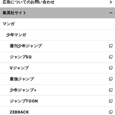
広告についてのお問い合わせ
い
ウ
集英社サイト
ィ
開
ン
く/
マンガ
ド
閉
ウ
じ
少年マンガ
で
る
開
週刊少年ジャンプ
く
新
し
ジャンプSQ
い
新
ウ
し
Vジャンプ
ィ
い
新
ン
ウ
し
最強ジャンプ
ド
ィ
い
新
ウ
ン
ウ
し
少年ジャンプ+
で
ド
ィ
い
新
開
ウ
ン
ウ
し
ジャンプTOON
く
で
ド
ィ
い
新
開
ウ
ン
ウ
し
ZEBRACK
く
で
ド
ィ
い
新