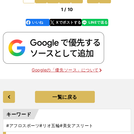
いたリオ五輪
1 / 10
いいね
Xでポストする
LINEで送る
line
faceboo
x
k
Googleの「優先ソース」について
一覧に戻る
キーワード
#アフロスポーツ
#リオ五輪
#美女アスリート