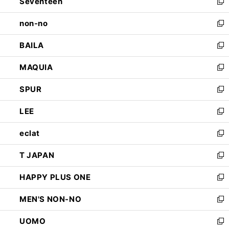
Seventeen
く
で
ド
新
開
ウ
し
non-no
く
で
い
新
開
ウ
し
BAILA
く
ィ
い
新
ン
ウ
し
MAQUIA
ド
ィ
い
新
ウ
ン
ウ
し
SPUR
で
ド
ィ
い
新
開
ウ
ン
ウ
し
LEE
く
で
ド
ィ
い
新
開
ウ
ン
ウ
し
eclat
く
で
ド
ィ
い
新
開
ウ
ン
ウ
し
T JAPAN
く
で
ド
ィ
い
新
開
ウ
ン
ウ
し
HAPPY PLUS ONE
く
で
ド
ィ
い
新
開
ウ
ン
ウ
し
MEN'S NON-NO
く
で
ド
ィ
い
新
開
ウ
ン
ウ
し
UOMO
く
で
ド
ィ
い
新