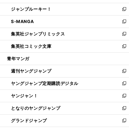
開
ウ
ン
ウ
し
ジャンプルーキー！
く
で
ド
ィ
い
新
開
ウ
ン
ウ
し
S-MANGA
く
で
ド
ィ
い
新
開
ウ
ン
ウ
し
集英社ジャンプリミックス
く
で
ド
ィ
い
新
開
ウ
ン
ウ
し
集英社コミック文庫
く
で
ド
ィ
い
新
開
ウ
ン
ウ
し
青年マンガ
く
で
ド
ィ
い
開
ウ
ン
ウ
週刊ヤングジャンプ
く
で
ド
ィ
新
開
ウ
ン
し
ヤングジャンプ定期購読デジタル
く
で
ド
い
新
開
ウ
ウ
し
ヤンジャン！
く
で
ィ
い
新
開
ン
ウ
し
となりのヤングジャンプ
く
ド
ィ
い
新
ウ
ン
ウ
し
グランドジャンプ
で
ド
ィ
い
新
開
ウ
ン
ウ
し