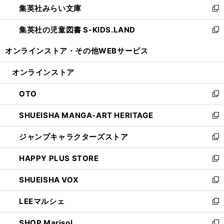
集英社みらい文庫
く
で
ド
ィ
新
開
ウ
ン
し
集英社の児童図書 S-KIDS.LAND
く
で
ド
い
新
開
ウ
ウ
し
オンラインストア・
その他WEBサービス
く
で
ィ
い
開
ン
ウ
オンラインストア
く
ド
ィ
ウ
ン
OTO
で
ド
新
開
ウ
し
SHUEISHA MANGA-ART HERITAGE
く
で
い
新
開
ウ
し
ジャンプキャラクターズストア
く
ィ
い
新
ン
ウ
し
HAPPY PLUS STORE
ド
ィ
い
新
ウ
ン
ウ
し
SHUEISHA VOX
で
ド
ィ
い
新
開
ウ
ン
ウ
し
LEEマルシェ
く
で
ド
ィ
い
新
開
ウ
ン
ウ
し
SHOP Marisol
く
で
ド
ィ