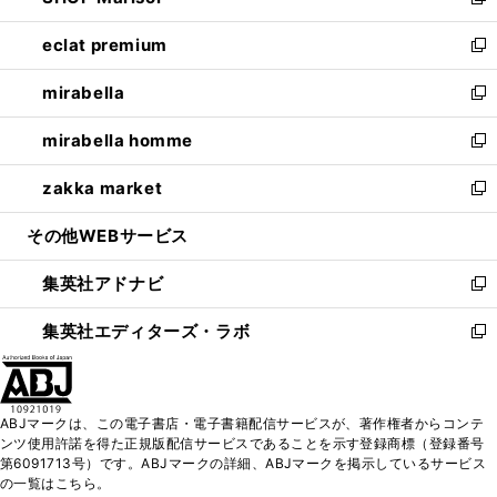
い
新
開
ウ
ン
ウ
し
eclat premium
く
で
ド
ィ
い
新
開
ウ
ン
ウ
し
mirabella
く
で
ド
ィ
い
新
開
ウ
ン
ウ
し
mirabella homme
く
で
ド
ィ
い
新
開
ウ
ン
ウ
し
zakka market
く
で
ド
ィ
い
新
開
ウ
ン
ウ
し
その他WEBサービス
く
で
ド
ィ
い
開
ウ
ン
ウ
集英社アドナビ
く
で
ド
ィ
新
開
ウ
ン
し
集英社エディターズ・ラボ
く
で
ド
い
新
開
ウ
ウ
し
く
で
ィ
い
開
ン
ウ
ABJマークは、この電子書店・電子書籍配信サービスが、著作権者からコンテ
く
ド
ィ
ンツ使用許諾を得た正規版配信サービスであることを示す登録商標（登録番号
ウ
ン
第6091713号）です。ABJマークの詳細、ABJマークを掲示しているサービス
で
ド
の一覧はこちら。