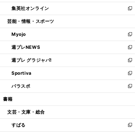
開
ウ
ン
ウ
し
集英社オンライン
く
で
ド
ィ
い
新
開
ウ
ン
ウ
し
芸能・情報・スポーツ
く
で
ド
ィ
い
開
ウ
ン
ウ
Myojo
く
で
ド
ィ
新
開
ウ
ン
し
週プレNEWS
く
で
ド
い
新
開
ウ
ウ
し
週プレ グラジャパ!
く
で
ィ
い
新
開
ン
ウ
し
Sportiva
く
ド
ィ
い
新
ウ
ン
ウ
し
パラスポ
で
ド
ィ
い
新
開
ウ
ン
ウ
し
書籍
く
で
ド
ィ
い
開
ウ
ン
ウ
文芸・文庫・総合
く
で
ド
ィ
開
ウ
ン
すばる
く
で
ド
新
開
ウ
し