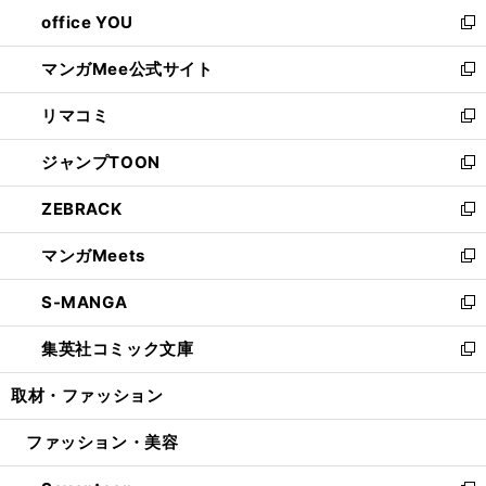
ウ
し
office YOU
く
で
ィ
い
新
開
ン
ウ
し
マンガMee公式サイト
く
ド
ィ
い
新
ウ
ン
ウ
し
リマコミ
で
ド
ィ
い
新
開
ウ
ン
ウ
し
ジャンプTOON
く
で
ド
ィ
い
新
開
ウ
ン
ウ
し
ZEBRACK
く
で
ド
ィ
い
新
開
ウ
ン
ウ
し
マンガMeets
く
で
ド
ィ
い
新
開
ウ
ン
ウ
し
S-MANGA
く
で
ド
ィ
い
新
開
ウ
ン
ウ
し
集英社コミック文庫
く
で
ド
ィ
い
新
開
ウ
ン
ウ
し
取材・ファッション
く
で
ド
ィ
い
開
ウ
ン
ウ
ファッション・美容
く
で
ド
ィ
開
ウ
ン