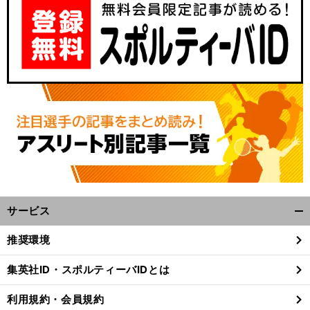
サービス
開
く/
推奨環境
閉
じ
集英社ID・スポルティーバIDとは
る
利用規約・会員規約