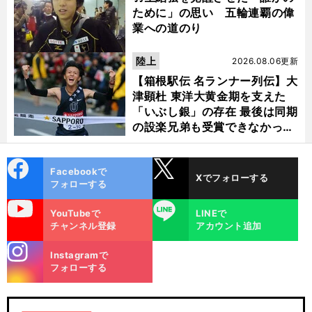
ために」の思い 五輪連覇の偉
業への道のり
陸上
2026.08.06更新
【箱根駅伝 名ランナー列伝】大
津顕杜 東洋大黄金期を支えた
「いぶし銀」の存在 最後は同期
の設楽兄弟も受賞できなかった
金栗杯に輝く
cebo
X
Facebookで
Xでフォローする
ok
フォローする
uTube
LINE
YouTubeで
LINEで
チャンネル登録
アカウント追加
stagra
Instagramで
m
フォローする