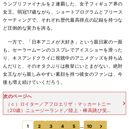
ランプリファイナルを２連覇した、女子フィギュア界の
女王。弱冠17歳ながら、ショートプログラムとフリース
ケーティングで、それぞれ歴代最高得点の記録を持つな
ど圧倒的な実力を誇る。
一方で、「日本アニメが大好き」という親日家の一面
も。セーラームーンのコスプレでアイスショーを滑った
り、キスアンドクライに視聴中のアニメグッズを持ち込
んだりと、そのオタクぶりは枚挙にいとまがない。絶対
女王ながら親しみやすい素顔を持つ彼女のファンは、今
後も増え続けていくだろう。
次のページへ
（ｃ）ロイター／アフロエリザ・マッカートニー
（20歳）ニュージーランド／陸上・棒高跳び笑顔
を絶やさず、最年少で五輪メダリストに 女子棒高
跳び界の「生ける伝説」ロシアのイシンバエワを欠
次
1
2
3
4
5
...
10
のページへ