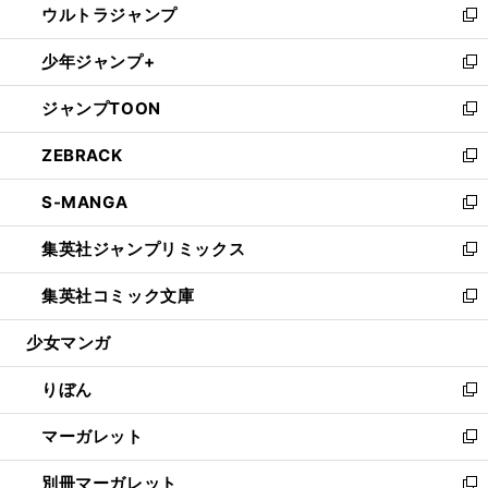
ウルトラジャンプ
く
で
ド
ィ
い
新
開
ウ
ン
ウ
し
少年ジャンプ+
く
で
ド
ィ
い
新
開
ウ
ン
ウ
し
ジャンプTOON
く
で
ド
ィ
い
新
開
ウ
ン
ウ
し
ZEBRACK
く
で
ド
ィ
い
新
開
ウ
ン
ウ
し
S-MANGA
く
で
ド
ィ
い
新
開
ウ
ン
ウ
し
集英社ジャンプリミックス
く
で
ド
ィ
い
新
開
ウ
ン
ウ
し
集英社コミック文庫
く
で
ド
ィ
い
新
開
ウ
ン
ウ
し
少女マンガ
く
で
ド
ィ
い
開
ウ
ン
ウ
りぼん
く
で
ド
ィ
新
開
ウ
ン
し
マーガレット
く
で
ド
い
新
開
ウ
ウ
し
別冊マーガレット
く
で
ィ
い
新