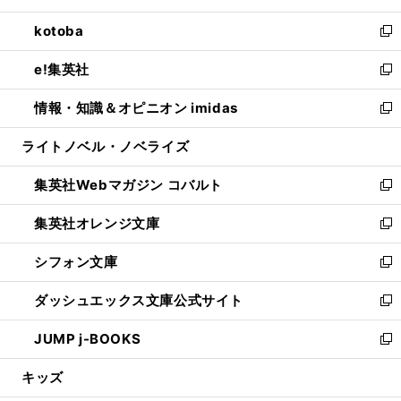
開
ウ
ン
ウ
し
kotoba
く
で
ド
ィ
い
新
開
ウ
ン
ウ
し
e!集英社
く
で
ド
ィ
い
新
開
ウ
ン
ウ
し
情報・知識＆オピニオン imidas
く
で
ド
ィ
い
新
開
ウ
ン
ウ
し
ライトノベル・ノベライズ
く
で
ド
ィ
い
開
ウ
ン
ウ
集英社Webマガジン コバルト
く
で
ド
ィ
新
開
ウ
ン
し
集英社オレンジ文庫
く
で
ド
い
新
開
ウ
ウ
し
シフォン文庫
く
で
ィ
い
新
開
ン
ウ
し
ダッシュエックス文庫公式サイト
く
ド
ィ
い
新
ウ
ン
ウ
し
JUMP j-BOOKS
で
ド
ィ
い
新
開
ウ
ン
ウ
し
キッズ
く
で
ド
ィ
い
開
ウ
ン
ウ