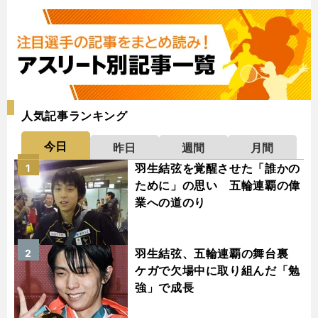
人気記事ランキング
今日
昨日
週間
月間
羽生結弦を覚醒させた「誰かの
1
ために」の思い 五輪連覇の偉
業への道のり
羽生結弦、五輪連覇の舞台裏
2
ケガで欠場中に取り組んだ「勉
強」で成長