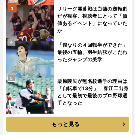
Ｊリーグ開幕戦は白熱の逆転劇
3
だが観客、視聴者にとって「価
値あるイベント」になっていた
か
4
「僕なりの４回転半ができた」
最後の五輪、羽生結弦がこだわ
ったジャンプの美学
5
栗原陵矢が無名校進学の理由は
「自転車で13分」 春江工出身
として最初で最後のプロ野球選
手となった
もっと見る