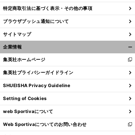
特定商取引法に基づく表示・その他の事項
ブラウザプッシュ通知について
前
刊
鵬
算
けた
へ
1000
サイトマップ
企業情報
開
く/
集英社ホームページ
新
閉
し
じ
集英社プライバシーガイドライン
い
る
ウ
SHUEISHA Privacy Guideline
ィ
ン
Setting of Cookies
ド
ウ
web Sportivaについて
で
開
Web Sportivaについてのお問い合わせ
く
新
し