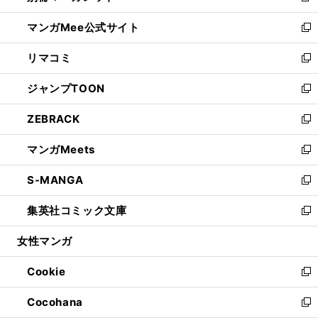
開
ン
ウ
し
マンガMee公式サイト
く
ド
ィ
い
新
ウ
ン
ウ
し
リマコミ
で
ド
ィ
い
新
開
ウ
ン
ウ
し
ジャンプTOON
く
で
ド
ィ
い
新
開
ウ
ン
ウ
し
ZEBRACK
く
で
ド
ィ
い
新
開
ウ
ン
ウ
し
マンガMeets
く
で
ド
ィ
い
新
開
ウ
ン
ウ
し
S-MANGA
く
で
ド
ィ
い
新
開
ウ
ン
ウ
し
集英社コミック文庫
く
で
ド
ィ
い
新
開
ウ
ン
ウ
し
女性マンガ
く
で
ド
ィ
い
開
ウ
ン
ウ
Cookie
く
で
ド
ィ
新
開
ウ
ン
し
Cocohana
く
で
ド
い
新
開
ウ