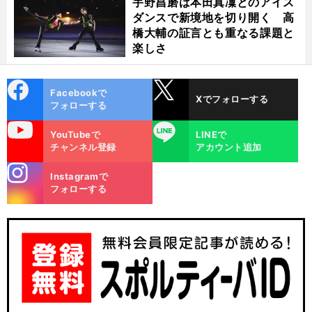
宇野昌磨は本田真凜とのアイス
ダンスで新境地を切り開く 高
橋大輔の証言とも重なる課題と
楽しさ
cebo
X
Facebookで
Xでフォローする
ok
フォローする
uTube
LINE
YouTubeで
LINEで
チャンネル登録
アカウント追加
stagra
Instagramで
m
フォローする