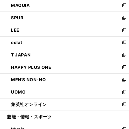
し
MAQUIA
ド
ィ
い
新
ウ
ン
ウ
し
SPUR
で
ド
ィ
い
新
開
ウ
ン
ウ
し
LEE
く
で
ド
ィ
い
新
開
ウ
ン
ウ
し
eclat
く
で
ド
ィ
い
新
開
ウ
ン
ウ
し
T JAPAN
く
で
ド
ィ
い
新
開
ウ
ン
ウ
し
HAPPY PLUS ONE
く
で
ド
ィ
い
新
開
ウ
ン
ウ
し
MEN'S NON-NO
く
で
ド
ィ
い
新
開
ウ
ン
ウ
し
UOMO
く
で
ド
ィ
い
新
開
ウ
ン
ウ
し
集英社オンライン
く
で
ド
ィ
い
新
開
ウ
ン
ウ
し
芸能・情報・スポーツ
く
で
ド
ィ
い
開
ウ
ン
ウ
く