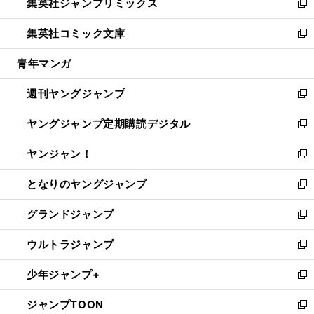
集英社ジャンプリミックス
く
で
ド
ィ
い
新
開
ウ
ン
ウ
し
集英社コミック文庫
く
で
ド
ィ
い
新
開
ウ
ン
ウ
し
青年マンガ
く
で
ド
ィ
い
開
ウ
ン
ウ
週刊ヤングジャンプ
く
で
ド
ィ
新
開
ウ
ン
し
ヤングジャンプ定期購読デジタル
く
で
ド
い
新
開
ウ
ウ
し
ヤンジャン！
く
で
ィ
い
新
開
ン
ウ
し
となりのヤングジャンプ
く
ド
ィ
い
新
ウ
ン
ウ
し
グランドジャンプ
で
ド
ィ
い
新
開
ウ
ン
ウ
し
ウルトラジャンプ
く
で
ド
ィ
い
新
開
ウ
ン
ウ
し
少年ジャンプ+
く
で
ド
ィ
い
新
開
ウ
ン
ウ
し
ジャンプTOON
く
で
ド
ィ
い
新