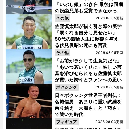
「いぶし銀」の存在 最後は同期
の設楽兄弟も受賞できなかった
金栗杯に輝く
その他
2026.08.05更新
佐藤慎太郎が描く引き際の美学
「弱くなる自分も見せたい」
50代の競輪人生に影響を与え
る伏見俊昭の死にも言及
その他
2026.08.05更新
「お前がラクして生意気だな」
「あいつ若いくせに」厳しい言
葉を浴びせられるも佐藤慎太郎
が貫いた誇りとファンへの思い
ボクシング
2026.08.05更新
日本ボクシング世界王者列伝：
名城信男 あまりに重い試練を
乗り越え「大胆さ」と「巧さ」
で築いた時代
フィギュア
2026.08.03更新