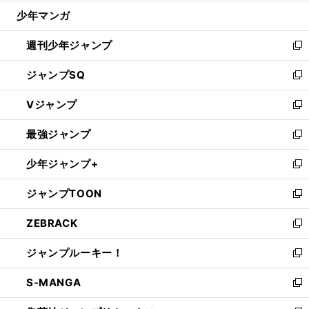
ウ
じ
少年マンガ
で
る
開
週刊少年ジャンプ
く
新
し
ジャンプSQ
い
新
ウ
し
Vジャンプ
ィ
い
新
ン
ウ
し
最強ジャンプ
ド
ィ
い
新
ウ
ン
ウ
し
少年ジャンプ+
で
ド
ィ
い
新
開
ウ
ン
ウ
し
ジャンプTOON
く
で
ド
ィ
い
新
開
ウ
ン
ウ
し
ZEBRACK
く
で
ド
ィ
い
新
開
ウ
ン
ウ
し
ジャンプルーキー！
く
で
ド
ィ
い
新
開
ウ
ン
ウ
し
S-MANGA
く
で
ド
ィ
い
新
開
ウ
ン
ウ
し