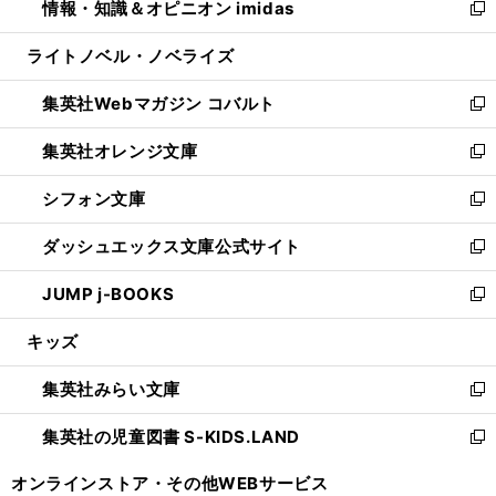
情報・知識＆オピニオン imidas
く
で
ド
ィ
い
新
開
ウ
ン
ウ
し
ライトノベル・ノベライズ
く
で
ド
ィ
い
開
ウ
ン
ウ
集英社Webマガジン コバルト
く
で
ド
ィ
新
開
ウ
ン
し
集英社オレンジ文庫
く
で
ド
い
新
開
ウ
ウ
し
シフォン文庫
く
で
ィ
い
新
開
ン
ウ
し
ダッシュエックス文庫公式サイト
く
ド
ィ
い
新
ウ
ン
ウ
し
JUMP j-BOOKS
で
ド
ィ
い
新
開
ウ
ン
ウ
し
キッズ
く
で
ド
ィ
い
開
ウ
ン
ウ
集英社みらい文庫
く
で
ド
ィ
新
開
ウ
ン
し
集英社の児童図書 S-KIDS.LAND
く
で
ド
い
新
開
ウ
ウ
し
オンラインストア・
その他WEBサービス
く
で
ィ
い