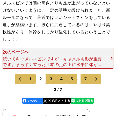
メルスピンでは腰の高さよりも足が上がっていないとい
けないというように、一定の基準が設けられました。新
ルールになって、最近ではいいシットスピンをしている
選手が結構います。彼らに共通しているのは、やはり柔
軟性があり、体幹をしっかり強化しているということで
しょう。
次のページへ
続いてキャメルスピンですが、キャメルも形が重要
です。まっすぐ立った１本の足の上に水平に体があ
る。その「Ｔ」の字が基本の形です。重要なのは、
頭の高さと足の高さが一緒であれば、まずバランス
次
1
2
3
4
5
...
7
のページへ
のページへ
は取れるというこ
前
2 / 7
いいね
Xでポストする
LINEで送る
line
faceboo
x
k