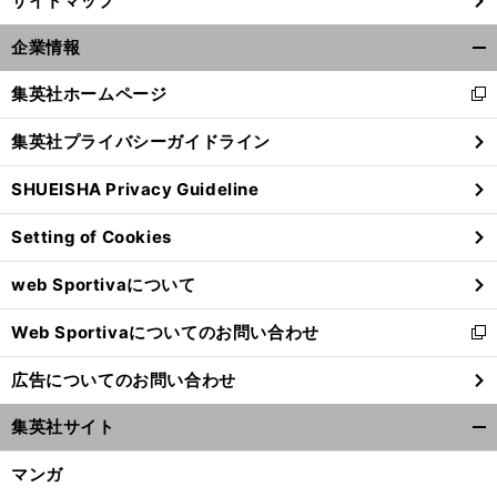
サイトマップ
企業情報
開
く/
集英社ホームページ
新
閉
し
じ
集英社プライバシーガイドライン
い
る
ウ
SHUEISHA Privacy Guideline
ィ
ン
Setting of Cookies
ド
ウ
前
へ
web Sportivaについて
で
開
Web Sportivaについてのお問い合わせ
く
新
し
広告についてのお問い合わせ
い
ウ
集英社サイト
ィ
開
ン
く/
マンガ
ド
閉