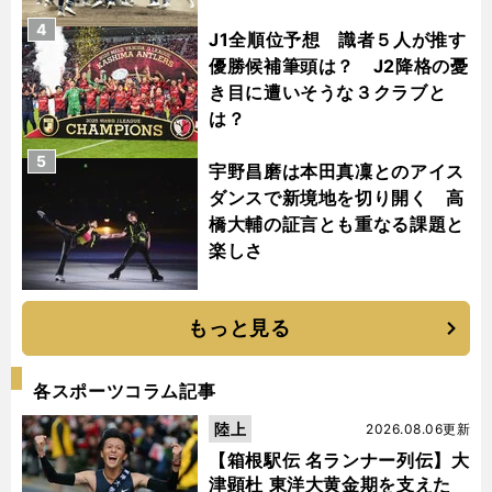
4
J1全順位予想 識者５人が推す
優勝候補筆頭は？ J2降格の憂
き目に遭いそうな３クラブと
は？
5
宇野昌磨は本田真凜とのアイス
ダンスで新境地を切り開く 高
橋大輔の証言とも重なる課題と
楽しさ
もっと見る
各スポーツコラム記事
陸上
2026.08.06更新
【箱根駅伝 名ランナー列伝】大
津顕杜 東洋大黄金期を支えた