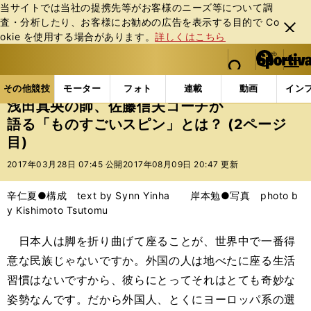
当サイトでは当社の提携先等がお客様のニーズ等について調
査・分析したり、お客様にお勧めの広告を表⽰する⽬的で Co
閉じ
okie を使⽤する場合があります。
詳しくはこちら
る
マイペ
web Sportiva (webスポルティーバ)
検索
メニュ
we
ー
その他競技の記事一覧
フィギュア
浅田真央の師、
b
ジ
その他競技
モーター
フォト
連載
動画
イン
ス
浅田真央の師、佐藤信夫コーチが
ポ
語る「ものすごいスピン」とは？ (2ページ
ル
目)
テ
ィ
2017年03月28日 07:45 公開
2017年08月09日 20:47 更新
ー
バ
辛仁夏●構成 text by Synn Yinha 岸本勉●写真 photo b
y Kishimoto Tsutomu
日本人は脚を折り曲げて座ることが、世界中で一番得
意な民族じゃないですか。外国の人は地べたに座る生活
習慣はないですから、彼らにとってそれはとても奇妙な
姿勢なんです。だから外国人、とくにヨーロッパ系の選