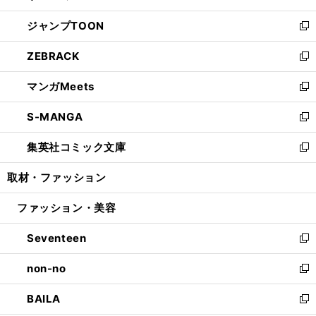
開
ウ
ン
ウ
し
ジャンプTOON
く
で
ド
ィ
い
新
開
ウ
ン
ウ
し
ZEBRACK
く
で
ド
ィ
い
新
開
ウ
ン
ウ
し
マンガMeets
く
で
ド
ィ
い
新
開
ウ
ン
ウ
し
S-MANGA
く
で
ド
ィ
い
新
開
ウ
ン
ウ
し
集英社コミック文庫
く
で
ド
ィ
い
新
開
ウ
ン
ウ
し
取材・ファッション
く
で
ド
ィ
い
開
ウ
ン
ウ
ファッション・美容
く
で
ド
ィ
開
ウ
ン
Seventeen
く
で
ド
新
開
ウ
し
non-no
く
で
い
新
開
ウ
し
BAILA
く
ィ
い
新
ン
ウ