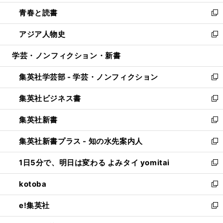
ウ
ン
ウ
し
青春と読書
で
ド
ィ
い
新
開
ウ
ン
ウ
し
アジア人物史
く
で
ド
ィ
い
新
開
ウ
ン
ウ
し
学芸・ノンフィクション・新書
く
で
ド
ィ
い
開
ウ
ン
ウ
集英社学芸部 - 学芸・ノンフィクション
く
で
ド
ィ
新
開
ウ
ン
し
集英社ビジネス書
く
で
ド
い
新
開
ウ
ウ
し
集英社新書
く
で
ィ
い
新
開
ン
ウ
し
集英社新書プラス - 知の水先案内人
く
ド
ィ
い
新
ウ
ン
ウ
し
1日5分で、明日は変わる よみタイ yomitai
で
ド
ィ
い
新
開
ウ
ン
ウ
し
kotoba
く
で
ド
ィ
い
新
開
ウ
ン
ウ
し
e!集英社
く
で
ド
ィ
い
新
開
ウ
ン
ウ
し