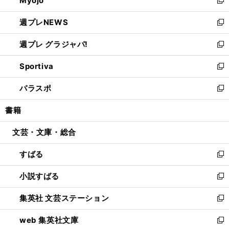
Myojo
で
ド
ィ
新
開
ウ
ン
し
週プレNEWS
く
で
ド
い
新
開
ウ
ウ
し
週プレ グラジャパ!
く
で
ィ
い
新
開
ン
ウ
し
Sportiva
く
ド
ィ
い
新
ウ
ン
ウ
し
パラスポ
で
ド
ィ
い
新
開
ウ
ン
ウ
し
書籍
く
で
ド
ィ
い
開
ウ
ン
ウ
文芸・文庫・総合
く
で
ド
ィ
開
ウ
ン
すばる
く
で
ド
新
開
ウ
し
小説すばる
く
で
い
新
開
ウ
し
集英社 文芸ステーション
く
ィ
い
新
ン
ウ
し
web 集英社文庫
ド
ィ
い
新