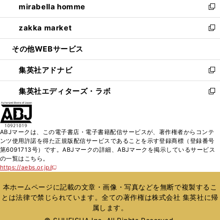
mirabella homme
く
で
ド
ィ
い
新
開
ウ
ン
ウ
し
zakka market
く
で
ド
ィ
い
新
開
ウ
ン
ウ
し
その他WEBサービス
く
で
ド
ィ
い
開
ウ
ン
ウ
集英社アドナビ
く
で
ド
ィ
新
開
ウ
ン
し
集英社エディターズ・ラボ
く
で
ド
い
新
開
ウ
ウ
し
く
で
ィ
い
開
ン
ウ
ABJマークは、この電子書店・電子書籍配信サービスが、著作権者からコンテ
く
ド
ィ
ンツ使用許諾を得た正規版配信サービスであることを示す登録商標（登録番号
ウ
ン
第6091713号）です。ABJマークの詳細、ABJマークを掲示しているサービス
で
ド
の一覧はこちら。
開
ウ
https://aebs.or.jp/
新
く
で
し
い
開
本ホームページに記載の文章・画像・写真などを無断で複製するこ
ウ
く
とは法律で禁じられています。全ての著作権は株式会社 集英社に帰
ィ
属します。
ン
ド