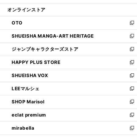
開
ン
ウ
オンラインストア
く
ド
ィ
ウ
ン
OTO
で
ド
新
開
ウ
し
SHUEISHA MANGA-ART HERITAGE
く
で
い
新
開
ウ
し
ジャンプキャラクターズストア
く
ィ
い
新
ン
ウ
し
HAPPY PLUS STORE
ド
ィ
い
新
ウ
ン
ウ
し
SHUEISHA VOX
で
ド
ィ
い
新
開
ウ
ン
ウ
し
LEEマルシェ
く
で
ド
ィ
い
新
開
ウ
ン
ウ
し
SHOP Marisol
く
で
ド
ィ
い
新
開
ウ
ン
ウ
し
eclat premium
く
で
ド
ィ
い
新
開
ウ
ン
ウ
し
mirabella
く
で
ド
ィ
い
新
開
ウ
ン
ウ
し