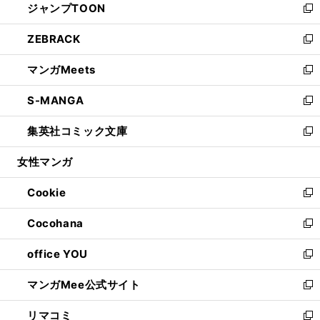
ジャンプTOON
く
で
ド
ィ
い
新
開
ウ
ン
ウ
し
ZEBRACK
く
で
ド
ィ
い
新
開
ウ
ン
ウ
し
マンガMeets
く
で
ド
ィ
い
新
開
ウ
ン
ウ
し
S-MANGA
く
で
ド
ィ
い
新
開
ウ
ン
ウ
し
集英社コミック文庫
く
で
ド
ィ
い
新
開
ウ
ン
ウ
し
女性マンガ
く
で
ド
ィ
い
開
ウ
ン
ウ
Cookie
く
で
ド
ィ
新
開
ウ
ン
し
Cocohana
く
で
ド
い
新
開
ウ
ウ
し
office YOU
く
で
ィ
い
新
開
ン
ウ
し
マンガMee公式サイト
く
ド
ィ
い
新
ウ
ン
ウ
し
リマコミ
で
ド
ィ
い
新