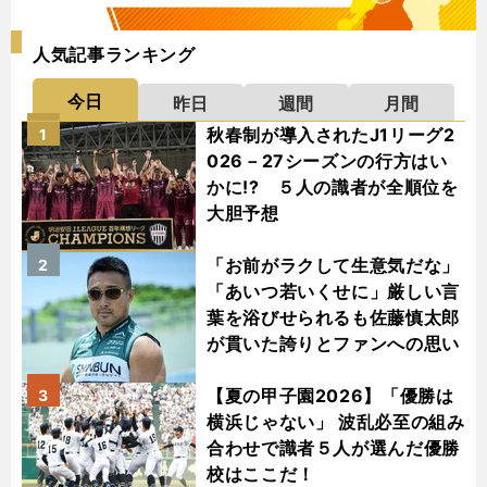
人気記事ランキング
今日
昨日
週間
月間
秋春制が導入されたJ1リーグ2
1
026－27シーズンの行方はい
かに!? ５人の識者が全順位を
大胆予想
「お前がラクして生意気だな」
2
「あいつ若いくせに」厳しい言
葉を浴びせられるも佐藤慎太郎
が貫いた誇りとファンへの思い
【夏の甲子園2026】「優勝は
3
横浜じゃない」 波乱必至の組み
合わせで識者５人が選んだ優勝
校はここだ！