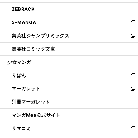
開
ウ
ン
ウ
し
ZEBRACK
く
で
ド
ィ
い
新
開
ウ
ン
ウ
し
S-MANGA
く
で
ド
ィ
い
新
開
ウ
ン
ウ
し
集英社ジャンプリミックス
く
で
ド
ィ
い
新
開
ウ
ン
ウ
し
集英社コミック文庫
く
で
ド
ィ
い
新
開
ウ
ン
ウ
し
少女マンガ
く
で
ド
ィ
い
開
ウ
ン
ウ
りぼん
く
で
ド
ィ
新
開
ウ
ン
し
マーガレット
く
で
ド
い
新
開
ウ
ウ
し
別冊マーガレット
く
で
ィ
い
新
開
ン
ウ
し
マンガMee公式サイト
く
ド
ィ
い
新
ウ
ン
ウ
し
リマコミ
で
ド
ィ
い
新
開
ウ
ン
ウ
し