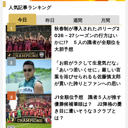
人気記事ランキング
今日
昨日
週間
月間
秋春制が導入されたJ1リーグ2
1
026－27シーズンの行方はい
かに!? ５人の識者が全順位を
大胆予想
「お前がラクして生意気だな」
2
「あいつ若いくせに」厳しい言
葉を浴びせられるも佐藤慎太郎
が貫いた誇りとファンへの思い
J1全順位予想 識者５人が推す
3
優勝候補筆頭は？ J2降格の憂
き目に遭いそうな３クラブと
は？