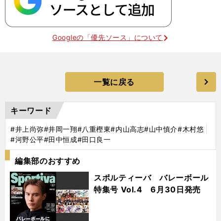
Googleの「優先ソース」について
一覧に戻る
キーワード
#井上尚弥
#井岡一翔
#八重樫東
#内山高志
#山中慎介
#木村悠
#河野公平
#田中恒成
#田口良一
編集部のおすすめ
スポルティーバ バレーボール
特集号 Vol.4 6月30日発売