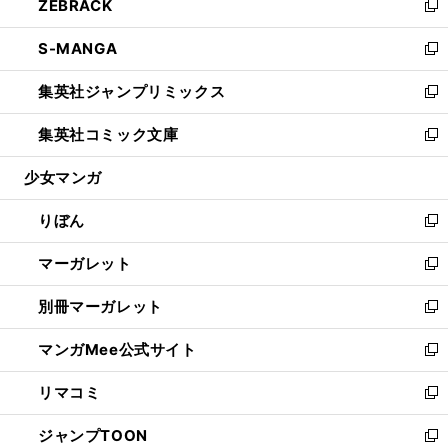
ZEBRACK
く
で
ド
ィ
い
新
開
ウ
ン
ウ
し
S-MANGA
く
で
ド
ィ
い
新
開
ウ
ン
ウ
し
集英社ジャンプリミックス
く
で
ド
ィ
い
新
開
ウ
ン
ウ
し
集英社コミック文庫
く
で
ド
ィ
い
新
開
ウ
ン
ウ
し
少女マンガ
く
で
ド
ィ
い
開
ウ
ン
ウ
りぼん
く
で
ド
ィ
新
開
ウ
ン
し
マーガレット
く
で
ド
い
新
開
ウ
ウ
し
別冊マーガレット
く
で
ィ
い
新
開
ン
ウ
し
マンガMee公式サイト
く
ド
ィ
い
新
ウ
ン
ウ
し
リマコミ
で
ド
ィ
い
新
開
ウ
ン
ウ
し
ジャンプTOON
く
で
ド
ィ
い
新