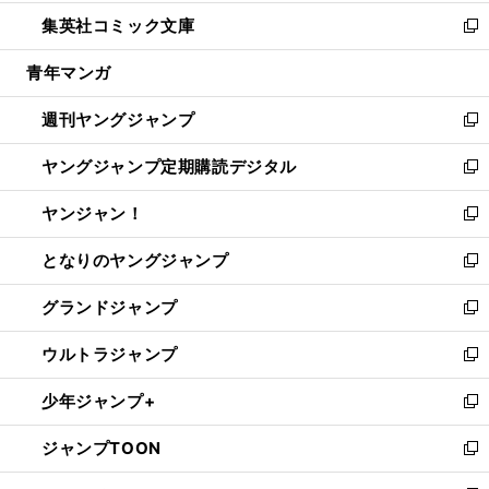
開
ウ
ン
ウ
し
集英社コミック文庫
く
で
ド
ィ
い
新
開
ウ
ン
ウ
し
青年マンガ
く
で
ド
ィ
い
開
ウ
ン
ウ
週刊ヤングジャンプ
く
で
ド
ィ
新
開
ウ
ン
し
ヤングジャンプ定期購読デジタル
く
で
ド
い
新
開
ウ
ウ
し
ヤンジャン！
く
で
ィ
い
新
開
ン
ウ
し
となりのヤングジャンプ
く
ド
ィ
い
新
ウ
ン
ウ
し
グランドジャンプ
で
ド
ィ
い
新
開
ウ
ン
ウ
し
ウルトラジャンプ
く
で
ド
ィ
い
新
開
ウ
ン
ウ
し
少年ジャンプ+
く
で
ド
ィ
い
新
開
ウ
ン
ウ
し
ジャンプTOON
く
で
ド
ィ
い
新
開
ウ
ン
ウ
し