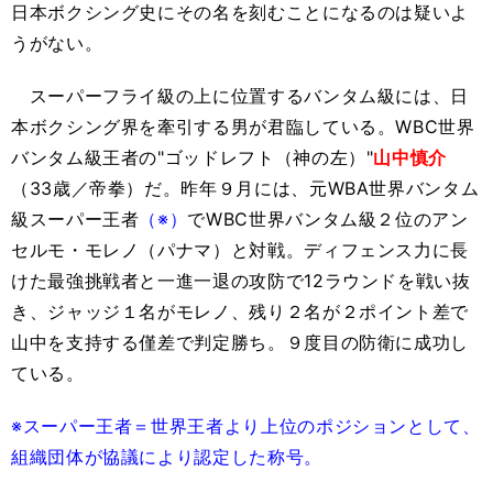
日本ボクシング史にその名を刻むことになるのは疑いよ
うがない。
スーパーフライ級の上に位置するバンタム級には、日
本ボクシング界を牽引する男が君臨している。WBC世界
バンタム級王者の"ゴッドレフト（神の左）"
山中慎介
（33歳／帝拳）だ。昨年９月には、元WBA世界バンタム
級スーパー王者
（※）
でWBC世界バンタム級２位のアン
セルモ・モレノ（パナマ）と対戦。ディフェンス力に長
けた最強挑戦者と一進一退の攻防で12ラウンドを戦い抜
き、ジャッジ１名がモレノ、残り２名が２ポイント差で
山中を支持する僅差で判定勝ち。９度目の防衛に成功し
ている。
※スーパー王者＝世界王者より上位のポジションとして、
組織団体が協議により認定した称号。