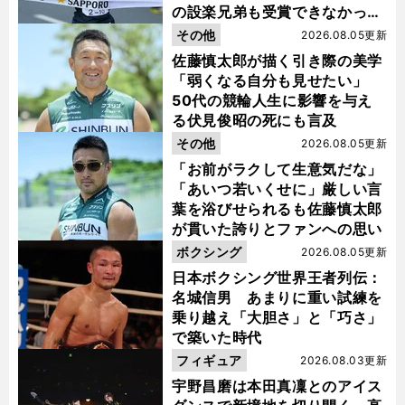
の設楽兄弟も受賞できなかった
金栗杯に輝く
その他
2026.08.05更新
佐藤慎太郎が描く引き際の美学
「弱くなる自分も見せたい」
50代の競輪人生に影響を与え
る伏見俊昭の死にも言及
その他
2026.08.05更新
「お前がラクして生意気だな」
「あいつ若いくせに」厳しい言
葉を浴びせられるも佐藤慎太郎
が貫いた誇りとファンへの思い
ボクシング
2026.08.05更新
日本ボクシング世界王者列伝：
名城信男 あまりに重い試練を
乗り越え「大胆さ」と「巧さ」
で築いた時代
フィギュア
2026.08.03更新
宇野昌磨は本田真凜とのアイス