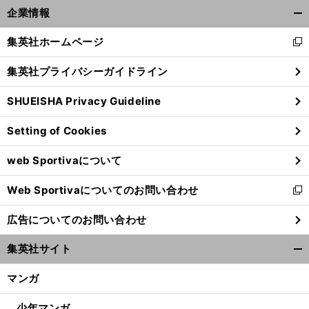
企業情報
開
く/
集英社ホームページ
新
閉
し
じ
集英社プライバシーガイドライン
い
る
ウ
SHUEISHA Privacy Guideline
ィ
ン
Setting of Cookies
ド
ウ
前
web Sportivaについて
で
へ
開
Web Sportivaについてのお問い合わせ
く
新
し
広告についてのお問い合わせ
い
ウ
集英社サイト
ィ
開
ン
く/
マンガ
ド
閉
ウ
じ
少年マンガ
で