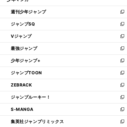
る
開
週刊少年ジャンプ
く
新
し
ジャンプSQ
い
新
ウ
し
Vジャンプ
ィ
い
新
ン
ウ
し
最強ジャンプ
ド
ィ
い
新
ウ
ン
ウ
し
少年ジャンプ+
で
ド
ィ
い
新
開
ウ
ン
ウ
し
ジャンプTOON
く
で
ド
ィ
い
新
開
ウ
ン
ウ
し
ZEBRACK
く
で
ド
ィ
い
新
開
ウ
ン
ウ
し
ジャンプルーキー！
く
で
ド
ィ
い
新
開
ウ
ン
ウ
し
S-MANGA
く
で
ド
ィ
い
新
開
ウ
ン
ウ
し
集英社ジャンプリミックス
く
で
ド
ィ
い
新