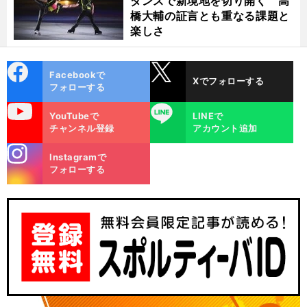
ダンスで新境地を切り開く 高
橋大輔の証言とも重なる課題と
楽しさ
cebo
X
Facebookで
Xでフォローする
ok
フォローする
uTube
LINE
YouTubeで
LINEで
チャンネル登録
アカウント追加
stagra
Instagramで
m
フォローする