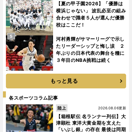
4
【夏の甲子園2026】「優勝は
横浜じゃない」 波乱必至の組み
合わせで識者５人が選んだ優勝
校はここだ！
5
河村勇輝がサマーリーグで示し
たリーダーシップと悔し涙 ２
年ぶりの日本代表の舞台を糧に
３年目のNBA挑戦は続く
もっと見る
各スポーツコラム記事
陸上
2026.08.06更新
【箱根駅伝 名ランナー列伝】大
津顕杜 東洋大黄金期を支えた
「いぶし銀」の存在 最後は同期