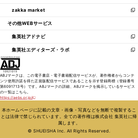
開
ウ
ン
ウ
し
zakka market
く
で
ド
ィ
い
新
開
ウ
ン
ウ
し
その他WEBサービス
く
で
ド
ィ
い
開
ウ
ン
ウ
集英社アドナビ
く
で
ド
ィ
新
開
ウ
ン
し
集英社エディターズ・ラボ
く
で
ド
い
新
開
ウ
ウ
し
く
で
ィ
い
開
ン
ウ
ABJマークは、この電子書店・電子書籍配信サービスが、著作権者からコンテ
く
ド
ィ
ンツ使用許諾を得た正規版配信サービスであることを示す登録商標（登録番号
ウ
ン
第6091713号）です。ABJマークの詳細、ABJマークを掲示しているサービス
で
ド
の一覧はこちら。
開
ウ
https://aebs.or.jp/
新
く
で
し
い
開
本ホームページに記載の文章・画像・写真などを無断で複製するこ
ウ
く
とは法律で禁じられています。全ての著作権は株式会社 集英社に帰
ィ
属します。
ン
ド
© SHUEISHA Inc. All Rights Reserved.
ウ
で