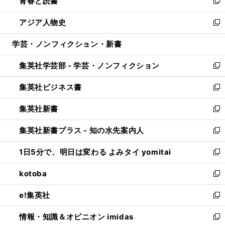
青春と読書
で
ド
ィ
い
新
開
ウ
ン
ウ
し
アジア人物史
く
で
ド
ィ
い
新
開
ウ
ン
ウ
し
学芸・ノンフィクション・新書
く
で
ド
ィ
い
開
ウ
ン
ウ
集英社学芸部 - 学芸・ノンフィクション
く
で
ド
ィ
新
開
ウ
ン
し
集英社ビジネス書
く
で
ド
い
新
開
ウ
ウ
し
集英社新書
く
で
ィ
い
新
開
ン
ウ
し
集英社新書プラス - 知の水先案内人
く
ド
ィ
い
新
ウ
ン
ウ
し
1日5分で、明日は変わる よみタイ yomitai
で
ド
ィ
い
新
開
ウ
ン
ウ
し
kotoba
く
で
ド
ィ
い
新
開
ウ
ン
ウ
し
e!集英社
く
で
ド
ィ
い
新
開
ウ
ン
ウ
し
情報・知識＆オピニオン imidas
く
で
ド
ィ
い
新