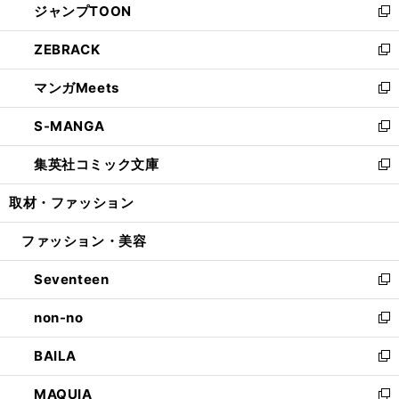
ジャンプTOON
く
で
ド
ィ
い
新
開
ウ
ン
ウ
し
ZEBRACK
く
で
ド
ィ
い
新
開
ウ
ン
ウ
し
マンガMeets
く
で
ド
ィ
い
新
開
ウ
ン
ウ
し
S-MANGA
く
で
ド
ィ
い
新
開
ウ
ン
ウ
し
集英社コミック文庫
く
で
ド
ィ
い
新
開
ウ
ン
ウ
し
取材・ファッション
く
で
ド
ィ
い
開
ウ
ン
ウ
ファッション・美容
く
で
ド
ィ
開
ウ
ン
Seventeen
く
で
ド
新
開
ウ
し
non-no
く
で
い
新
開
ウ
し
BAILA
く
ィ
い
新
ン
ウ
し
MAQUIA
ド
ィ
い
新