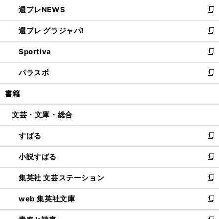
し
週プレNEWS
く
で
ド
い
新
開
ウ
ウ
し
週プレ グラジャパ!
く
で
ィ
い
新
開
ン
ウ
し
Sportiva
く
ド
ィ
い
新
ウ
ン
ウ
し
パラスポ
で
ド
ィ
い
新
開
ウ
ン
ウ
し
書籍
く
で
ド
ィ
い
開
ウ
ン
ウ
文芸・文庫・総合
く
で
ド
ィ
開
ウ
ン
すばる
く
で
ド
新
開
ウ
し
小説すばる
く
で
い
新
開
ウ
し
集英社 文芸ステーション
く
ィ
い
新
ン
ウ
し
web 集英社文庫
ド
ィ
い
新
ウ
ン
ウ
し