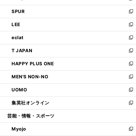
ウ
ン
ウ
し
SPUR
で
ド
ィ
い
新
開
ウ
ン
ウ
し
LEE
く
で
ド
ィ
い
新
開
ウ
ン
ウ
し
eclat
く
で
ド
ィ
い
新
開
ウ
ン
ウ
し
T JAPAN
く
で
ド
ィ
い
新
開
ウ
ン
ウ
し
HAPPY PLUS ONE
く
で
ド
ィ
い
新
開
ウ
ン
ウ
し
MEN'S NON-NO
く
で
ド
ィ
い
新
開
ウ
ン
ウ
し
UOMO
く
で
ド
ィ
い
新
開
ウ
ン
ウ
し
集英社オンライン
く
で
ド
ィ
い
新
開
ウ
ン
ウ
し
芸能・情報・スポーツ
く
で
ド
ィ
い
開
ウ
ン
ウ
Myojo
く
で
ド
ィ
新
開
ウ
ン