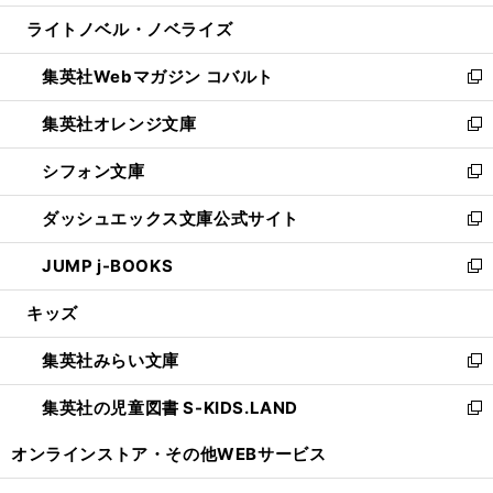
開
ウ
ン
ウ
し
ライトノベル・ノベライズ
く
で
ド
ィ
い
開
ウ
ン
ウ
集英社Webマガジン コバルト
く
で
ド
ィ
新
開
ウ
ン
し
集英社オレンジ文庫
く
で
ド
い
新
開
ウ
ウ
し
シフォン文庫
く
で
ィ
い
新
開
ン
ウ
し
ダッシュエックス文庫公式サイト
く
ド
ィ
い
新
ウ
ン
ウ
し
JUMP j-BOOKS
で
ド
ィ
い
新
開
ウ
ン
ウ
し
キッズ
く
で
ド
ィ
い
開
ウ
ン
ウ
集英社みらい文庫
く
で
ド
ィ
新
開
ウ
ン
し
集英社の児童図書 S-KIDS.LAND
く
で
ド
い
新
開
ウ
ウ
し
オンラインストア・
その他WEBサービス
く
で
ィ
い
開
ン
ウ