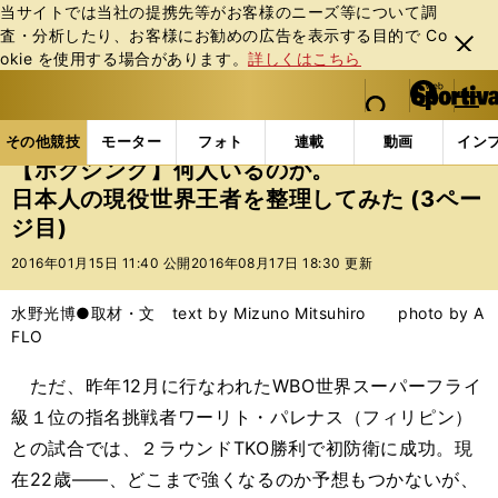
当サイトでは当社の提携先等がお客様のニーズ等について調
査・分析したり、お客様にお勧めの広告を表⽰する⽬的で Co
閉じ
okie を使⽤する場合があります。
詳しくはこちら
る
マイペ
web Sportiva (webスポルティーバ)
検索
メニュ
we
ー
その他競技の記事一覧
格闘技
ボクシング
【ボ
b
ジ
その他競技
モーター
フォト
連載
動画
イン
ス
【ボクシング】何人いるのか。
ポ
日本人の現役世界王者を整理してみた (3ペー
ル
ジ目)
テ
ィ
2016年01月15日 11:40 公開
2016年08月17日 18:30 更新
ー
バ
水野光博●取材・文 text by Mizuno Mitsuhiro photo by A
FLO
ただ、昨年12月に行なわれたWBO世界スーパーフライ
級１位の指名挑戦者ワーリト・パレナス（フィリピン）
との試合では、２ラウンドTKO勝利で初防衛に成功。現
在22歳――、どこまで強くなるのか予想もつかないが、