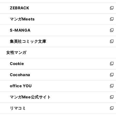
開
ウ
ン
ウ
し
ZEBRACK
く
で
ド
ィ
い
新
開
ウ
ン
ウ
し
マンガMeets
く
で
ド
ィ
い
新
開
ウ
ン
ウ
し
S-MANGA
く
で
ド
ィ
い
新
開
ウ
ン
ウ
し
集英社コミック文庫
く
で
ド
ィ
い
新
開
ウ
ン
ウ
し
女性マンガ
く
で
ド
ィ
い
開
ウ
ン
ウ
Cookie
く
で
ド
ィ
新
開
ウ
ン
し
Cocohana
く
で
ド
い
新
開
ウ
ウ
し
office YOU
く
で
ィ
い
新
開
ン
ウ
し
マンガMee公式サイト
く
ド
ィ
い
新
ウ
ン
ウ
し
リマコミ
で
ド
ィ
い
新
開
ウ
ン
ウ
し