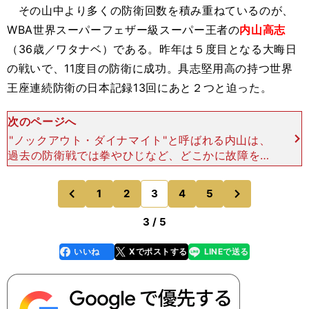
その山中より多くの防衛回数を積み重ねているのが、
WBA世界スーパーフェザー級スーパー王者の
内山高志
（36歳／ワタナベ）である。昨年は５度目となる大晦日
の戦いで、11度目の防衛に成功。具志堅用高の持つ世界
王座連続防衛の日本記録13回にあと２つと迫った。
次のページへ
"ノックアウト・ダイナマイト"と呼ばれる内山は、
過去の防衛戦では拳やひじなど、どこかに故障を抱
えながらの戦いが多かった。だが、昨年の大晦日の
一戦ではついに万全の状態でリングに上がり、挑戦
次
1
2
3
4
5
のページへ
のページへ
者オリバー・フ
前
3 / 5
いいね
Xでポストする
LINEで送る
line
faceboo
x
k