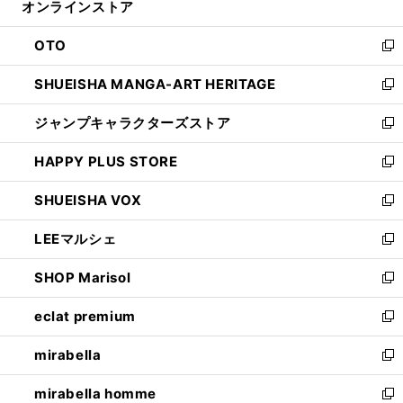
オンラインストア
く
ド
ィ
ウ
ン
OTO
で
ド
新
開
ウ
し
SHUEISHA MANGA-ART HERITAGE
く
で
い
新
開
ウ
し
ジャンプキャラクターズストア
く
ィ
い
新
ン
ウ
し
HAPPY PLUS STORE
ド
ィ
い
新
ウ
ン
ウ
し
SHUEISHA VOX
で
ド
ィ
い
新
開
ウ
ン
ウ
し
LEEマルシェ
く
で
ド
ィ
い
新
開
ウ
ン
ウ
し
SHOP Marisol
く
で
ド
ィ
い
新
開
ウ
ン
ウ
し
eclat premium
く
で
ド
ィ
い
新
開
ウ
ン
ウ
し
mirabella
く
で
ド
ィ
い
新
開
ウ
ン
ウ
し
mirabella homme
く
で
ド
ィ
い
新