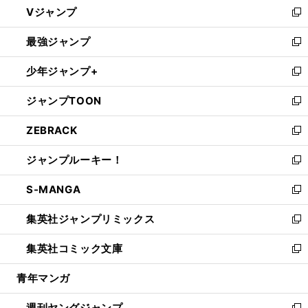
Vジャンプ
ィ
い
新
ン
ウ
し
最強ジャンプ
ド
ィ
い
新
ウ
ン
ウ
し
少年ジャンプ+
で
ド
ィ
い
新
開
ウ
ン
ウ
し
ジャンプTOON
く
で
ド
ィ
い
新
開
ウ
ン
ウ
し
ZEBRACK
く
で
ド
ィ
い
新
開
ウ
ン
ウ
し
ジャンプルーキー！
く
で
ド
ィ
い
新
開
ウ
ン
ウ
し
S-MANGA
く
で
ド
ィ
い
新
開
ウ
ン
ウ
し
集英社ジャンプリミックス
く
で
ド
ィ
い
新
開
ウ
ン
ウ
し
集英社コミック文庫
く
で
ド
ィ
い
新
開
ウ
ン
ウ
し
青年マンガ
く
で
ド
ィ
い
開
ウ
ン
ウ
週刊ヤングジャンプ
く
で