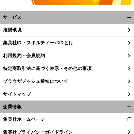
サービス
開
く/
推奨環境
閉
じ
集英社ID・スポルティーバIDとは
る
利用規約・会員規約
特定商取引法に基づく表示・その他の事項
ブラウザプッシュ通知について
サイトマップ
企業情報
開
く/
集英社ホームページ
新
閉
し
じ
集英社プライバシーガイドライン
い