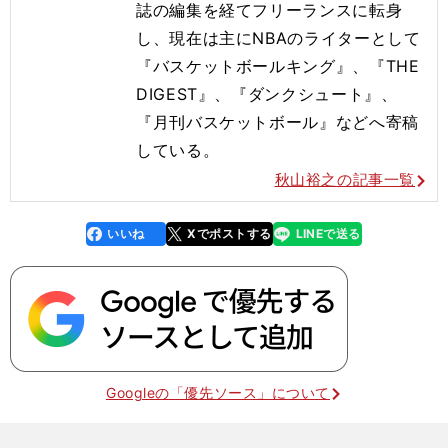
誌の編集を経てフリーランスに転身
し、現在は主に
NBA
のライターとして
『バスケットボールキング』、『
THE
DIGEST
』、『ダンクシュート』、
『月刊バスケットボール』などへ寄稿
している。
秋山裕之の記事一覧
いいね
Xでポストする
LINEで送る
line
faceboo
x
k
Googleの「優先ソース」について