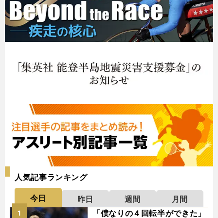
人気記事ランキング
今日
昨日
週間
月間
「僕なりの４回転半ができた」
1