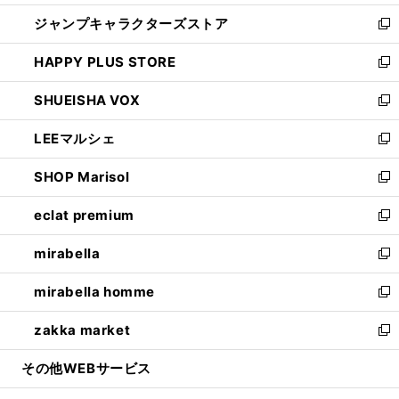
開
ウ
し
ジャンプキャラクターズストア
く
ィ
い
新
ン
ウ
し
HAPPY PLUS STORE
ド
ィ
い
新
ウ
ン
ウ
し
SHUEISHA VOX
で
ド
ィ
い
新
開
ウ
ン
ウ
し
LEEマルシェ
く
で
ド
ィ
い
新
開
ウ
ン
ウ
し
SHOP Marisol
く
で
ド
ィ
い
新
開
ウ
ン
ウ
し
eclat premium
く
で
ド
ィ
い
新
開
ウ
ン
ウ
し
mirabella
く
で
ド
ィ
い
新
開
ウ
ン
ウ
し
mirabella homme
く
で
ド
ィ
い
新
開
ウ
ン
ウ
し
zakka market
く
で
ド
ィ
い
新
開
ウ
ン
ウ
し
その他WEBサービス
く
で
ド
ィ
い
開
ウ
ン
ウ