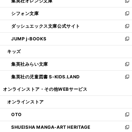
集英社オレンジ文庫
く
で
ド
い
新
開
ウ
ウ
し
シフォン文庫
く
で
ィ
い
新
開
ン
ウ
し
ダッシュエックス文庫公式サイト
く
ド
ィ
い
新
ウ
ン
ウ
し
JUMP j-BOOKS
で
ド
ィ
い
新
開
ウ
ン
ウ
し
キッズ
く
で
ド
ィ
い
開
ウ
ン
ウ
集英社みらい文庫
く
で
ド
ィ
新
開
ウ
ン
し
集英社の児童図書 S-KIDS.LAND
く
で
ド
い
新
開
ウ
ウ
し
オンラインストア・
その他WEBサービス
く
で
ィ
い
開
ン
ウ
オンラインストア
く
ド
ィ
ウ
ン
OTO
で
ド
新
開
ウ
し
SHUEISHA MANGA-ART HERITAGE
く
で
い
新