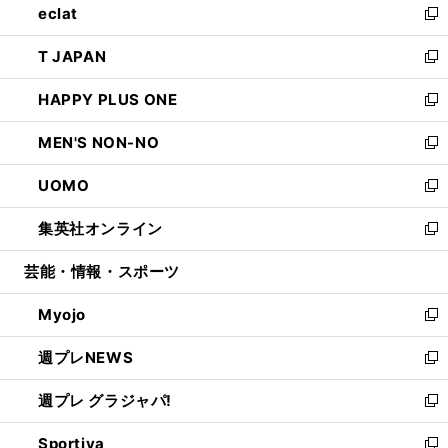
eclat
く
で
ド
ィ
い
新
開
ウ
ン
ウ
し
T JAPAN
く
で
ド
ィ
い
新
開
ウ
ン
ウ
し
HAPPY PLUS ONE
く
で
ド
ィ
い
新
開
ウ
ン
ウ
し
MEN'S NON-NO
く
で
ド
ィ
い
新
開
ウ
ン
ウ
し
UOMO
く
で
ド
ィ
い
新
開
ウ
ン
ウ
し
集英社オンライン
く
で
ド
ィ
い
新
開
ウ
ン
ウ
し
芸能・情報・スポーツ
く
で
ド
ィ
い
開
ウ
ン
ウ
Myojo
く
で
ド
ィ
新
開
ウ
ン
し
週プレNEWS
く
で
ド
い
新
開
ウ
ウ
し
週プレ グラジャパ!
く
で
ィ
い
新
開
ン
ウ
し
Sportiva
く
ド
ィ
い
新