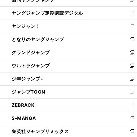
ド
ィ
新
開
ウ
ン
し
ヤングジャンプ定期購読デジタル
く
で
ド
い
新
開
ウ
ウ
し
ヤンジャン！
く
で
ィ
い
新
開
ン
ウ
し
となりのヤングジャンプ
く
ド
ィ
い
新
ウ
ン
ウ
し
グランドジャンプ
で
ド
ィ
い
新
開
ウ
ン
ウ
し
ウルトラジャンプ
く
で
ド
ィ
い
新
開
ウ
ン
ウ
し
少年ジャンプ+
く
で
ド
ィ
い
新
開
ウ
ン
ウ
し
ジャンプTOON
く
で
ド
ィ
い
新
開
ウ
ン
ウ
し
ZEBRACK
く
で
ド
ィ
い
新
開
ウ
ン
ウ
し
S-MANGA
く
で
ド
ィ
い
新
開
ウ
ン
ウ
し
集英社ジャンプリミックス
く
で
ド
ィ
い
新