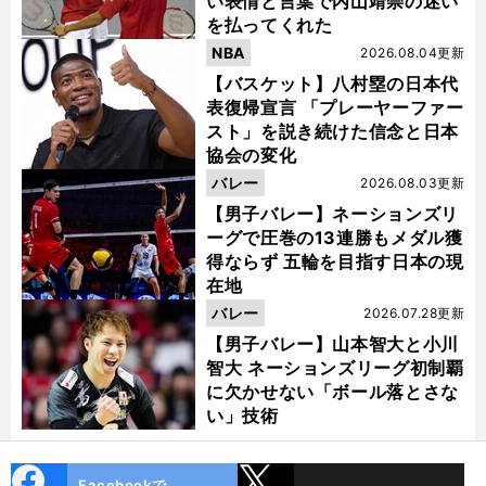
い表情と言葉で内山靖崇の迷い
を払ってくれた
NBA
2026.08.04更新
【バスケット】八村塁の日本代
表復帰宣言 「プレーヤーファー
スト」を説き続けた信念と日本
協会の変化
バレー
2026.08.03更新
【男子バレー】ネーションズリ
ーグで圧巻の13連勝もメダル獲
得ならず 五輪を目指す日本の現
在地
バレー
2026.07.28更新
【男子バレー】山本智大と小川
智大 ネーションズリーグ初制覇
に欠かせない「ボール落とさな
い」技術
cebo
X
Facebookで