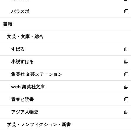
ウ
ン
ウ
し
パラスポ
で
ド
ィ
い
新
開
ウ
ン
ウ
し
書籍
く
で
ド
ィ
い
開
ウ
ン
ウ
文芸・文庫・総合
く
で
ド
ィ
開
ウ
ン
すばる
く
で
ド
新
開
ウ
し
小説すばる
く
で
い
新
開
ウ
し
集英社 文芸ステーション
く
ィ
い
新
ン
ウ
し
web 集英社文庫
ド
ィ
い
新
ウ
ン
ウ
し
青春と読書
で
ド
ィ
い
新
開
ウ
ン
ウ
し
アジア人物史
く
で
ド
ィ
い
新
開
ウ
ン
ウ
し
学芸・ノンフィクション・新書
く
で
ド
ィ
い
開
ウ