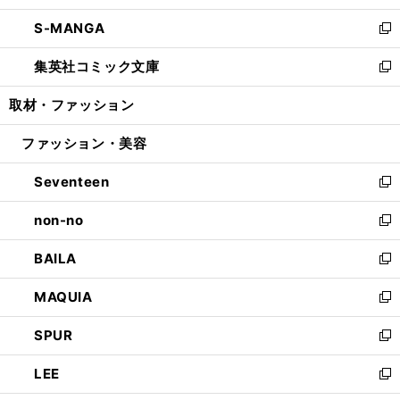
開
ウ
ン
ウ
し
S-MANGA
く
で
ド
ィ
い
新
開
ウ
ン
ウ
し
集英社コミック文庫
く
で
ド
ィ
い
新
開
ウ
ン
ウ
し
取材・ファッション
く
で
ド
ィ
い
開
ウ
ン
ウ
ファッション・美容
く
で
ド
ィ
開
ウ
ン
Seventeen
く
で
ド
新
開
ウ
し
non-no
く
で
い
新
開
ウ
し
BAILA
く
ィ
い
新
ン
ウ
し
MAQUIA
ド
ィ
い
新
ウ
ン
ウ
し
SPUR
で
ド
ィ
い
新
開
ウ
ン
ウ
し
LEE
く
で
ド
ィ
い
新
開
ウ
ン
ウ
し