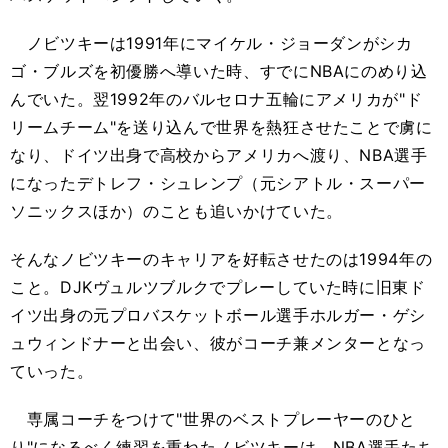
ノビツキーは1991年にマイケル・ジョーダンがシカ
ゴ・ブルズを初優勝へ導いた時、すでにNBAにのめり込
んでいた。翌1992年のバルセロナ五輪にアメリカが"ド
リームチーム"を送り込んで世界を熱狂させたことで虜に
なり、ドイツ出身で高校からアメリカへ渡り、NBA選手
になったデトレフ・シュレンプ（元シアトル・スーパー
ソニックスほか）のことも追いかけていた。
そんなノビツキーのキャリアを好転させたのは1994年の
こと。DJKヴュルツブルクでプレーしていた時に旧東ド
イツ出身の元プロバスケットボール選手ホルガー・ゲシ
ュウィンドナーと出会い、彼がコーチ兼メンターとなっ
ていった。
専属コーチをつけて"世界のベストプレーヤーのひと
り"になるべく練習を重ねたノビツキーは、NBA選手たち