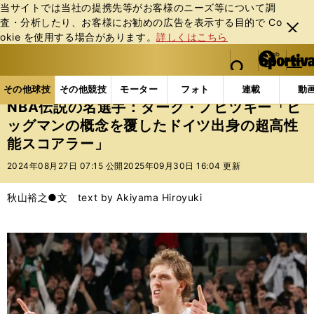
当サイトでは当社の提携先等がお客様のニーズ等について調
査・分析したり、お客様にお勧めの広告を表⽰する⽬的で Co
閉じ
okie を使⽤する場合があります。
詳しくはこちら
る
マイペ
web Sportiva (webスポルティーバ)
検索
メニュ
we
ー
その他球技の記事一覧
バスケットボール
NBA
b
ジ
その他球技
その他競技
モーター
フォト
連載
動
ス
NBA伝説の名選手：ダーク・ノビツキー「ビ
ポ
ッグマンの概念を覆したドイツ出身の超高性
ル
能スコアラー」
テ
ィ
2024年08月27日 07:15 公開
2025年09月30日 16:04 更新
ー
バ
秋山裕之●文 text by Akiyama Hiroyuki