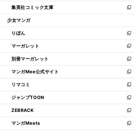
開
ウ
ン
ウ
し
集英社コミック文庫
く
で
ド
ィ
い
新
開
ウ
ン
ウ
し
少女マンガ
く
で
ド
ィ
い
開
ウ
ン
ウ
りぼん
く
で
ド
ィ
新
開
ウ
ン
し
マーガレット
く
で
ド
い
新
開
ウ
ウ
し
別冊マーガレット
く
で
ィ
い
新
開
ン
ウ
し
マンガMee公式サイト
く
ド
ィ
い
新
ウ
ン
ウ
し
リマコミ
で
ド
ィ
い
新
開
ウ
ン
ウ
し
ジャンプTOON
く
で
ド
ィ
い
新
開
ウ
ン
ウ
し
ZEBRACK
く
で
ド
ィ
い
新
開
ウ
ン
ウ
し
マンガMeets
く
で
ド
ィ
い
新
開
ウ
ン
ウ
し