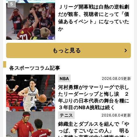
5
Ｊリーグ開幕戦は白熱の逆転劇
だが観客、視聴者にとって「価
値あるイベント」になっていた
か
もっと見る
各スポーツコラム記事
NBA
2026.08.05更新
河村勇輝がサマーリーグで示し
たリーダーシップと悔し涙 ２
年ぶりの日本代表の舞台を糧に
３年目のNBA挑戦は続く
テニス
2026.08.04更新
錦織圭とダブルスを組んで「や
っぱ、すごいなこの人」 明る