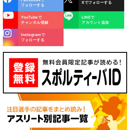
Xでフォローする
ok
フォローする
uTube
LINE
YouTubeで
LINEで
チャンネル登録
アカウント追加
stagra
Instagramで
m
フォローする
：
・
メ
」
渡
千
」
B
」
選手
ル
ン
た 「
ン
邊雄太が「
葉ジェッツ
「
リーグ
にもたらすもの
日本代表への好影響も