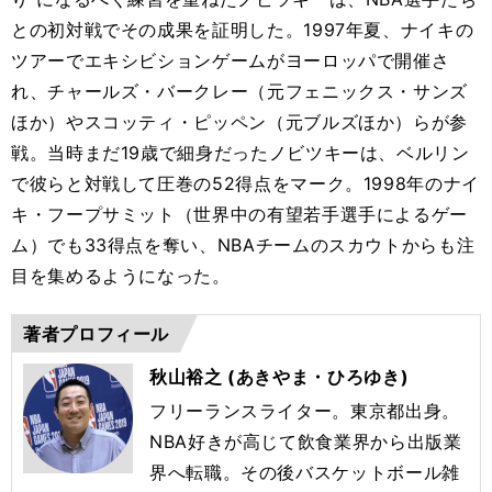
との初対戦でその成果を証明した。1997年夏、ナイキの
ツアーでエキシビションゲームがヨーロッパで開催さ
れ、チャールズ・バークレー（元フェニックス・サンズ
ほか）やスコッティ・ピッペン（元ブルズほか）らが参
戦。当時まだ19歳で細身だったノビツキーは、ベルリン
で彼らと対戦して圧巻の52得点をマーク。1998年のナイ
キ・フープサミット（世界中の有望若手選手によるゲー
ム）でも33得点を奪い、NBAチームのスカウトからも注
目を集めるようになった。
著者プロフィール
秋山裕之 (あきやま・ひろゆき)
フリーランスライター。東京都出身。
NBA
好きが高じて飲食業界から出版業
界へ転職。その後バスケットボール雑