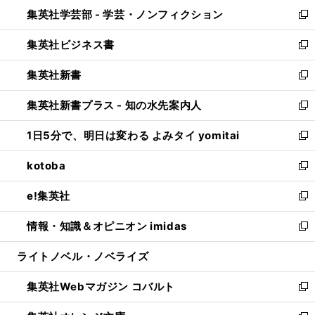
ン
ウ
集英社学芸部 - 学芸・ノンフィクション
く
で
ド
ィ
新
開
ウ
ン
し
集英社ビジネス書
く
で
ド
い
新
開
ウ
ウ
し
集英社新書
く
で
ィ
い
新
開
ン
ウ
し
集英社新書プラス - 知の水先案内人
く
ド
ィ
い
新
ウ
ン
ウ
し
1日5分で、明日は変わる よみタイ yomitai
で
ド
ィ
い
新
開
ウ
ン
ウ
し
kotoba
く
で
ド
ィ
い
新
開
ウ
ン
ウ
し
e!集英社
く
で
ド
ィ
い
新
開
ウ
ン
ウ
し
情報・知識＆オピニオン imidas
く
で
ド
ィ
い
新
開
ウ
ン
ウ
し
ライトノベル・ノベライズ
く
で
ド
ィ
い
開
ウ
ン
ウ
集英社Webマガジン コバルト
く
で
ド
ィ
新
開
ウ
ン
し