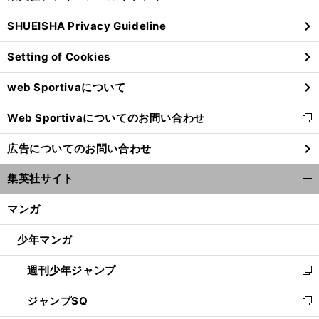
る
ウ
SHUEISHA Privacy Guideline
ィ
ン
Setting of Cookies
ド
ウ
web Sportivaについて
で
開
Web Sportivaについてのお問い合わせ
く
新
し
広告についてのお問い合わせ
い
ウ
集英社サイト
ィ
開
ン
く/
マンガ
ド
閉
ウ
じ
少年マンガ
で
る
開
週刊少年ジャンプ
く
新
し
ジャンプSQ
い
新
ウ
し