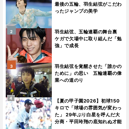
最後の五輪、羽生結弦がこだわ
ったジャンプの美学
羽生結弦、五輪連覇の舞台裏
2
ケガで欠場中に取り組んだ「勉
強」で成長
羽生結弦を覚醒させた「誰かの
3
ために」の思い 五輪連覇の偉
業への道のり
4
【夏の甲子園2026】初球150
キロで「球場の雰囲気が変わっ
た」 29年ぶり白星を呼んだ大
分商・平田玲翔の底知れぬ才能