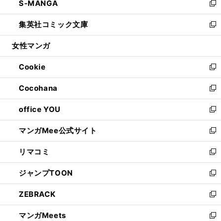
S-MANGA
く
で
ド
ィ
い
新
開
ウ
ン
ウ
し
集英社コミック文庫
く
で
ド
ィ
い
新
開
ウ
ン
ウ
し
女性マンガ
く
で
ド
ィ
い
開
ウ
ン
ウ
Cookie
く
で
ド
ィ
新
開
ウ
ン
し
Cocohana
く
で
ド
い
新
開
ウ
ウ
し
office YOU
く
で
ィ
い
新
開
ン
ウ
し
マンガMee公式サイト
く
ド
ィ
い
新
ウ
ン
ウ
し
リマコミ
で
ド
ィ
い
新
開
ウ
ン
ウ
し
ジャンプTOON
く
で
ド
ィ
い
新
開
ウ
ン
ウ
し
ZEBRACK
く
で
ド
ィ
い
新
開
ウ
ン
ウ
し
マンガMeets
く
で
ド
ィ
い
新