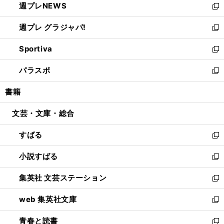
週プレNEWS
く
で
ド
い
新
開
ウ
ウ
し
週プレ グラジャパ!
く
で
ィ
い
新
開
ン
ウ
し
Sportiva
く
ド
ィ
い
新
ウ
ン
ウ
し
パラスポ
で
ド
ィ
い
新
開
ウ
ン
ウ
し
書籍
く
で
ド
ィ
い
開
ウ
ン
ウ
文芸・文庫・総合
く
で
ド
ィ
開
ウ
ン
すばる
く
で
ド
新
開
ウ
し
小説すばる
く
で
い
新
開
ウ
し
集英社 文芸ステーション
く
ィ
い
新
ン
ウ
し
web 集英社文庫
ド
ィ
い
新
ウ
ン
ウ
し
青春と読書
で
ド
ィ
い
新