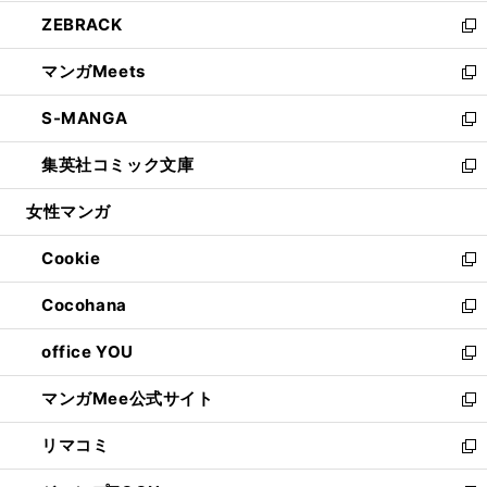
開
ウ
ン
ウ
し
ZEBRACK
く
で
ド
ィ
い
新
開
ウ
ン
ウ
し
マンガMeets
く
で
ド
ィ
い
新
開
ウ
ン
ウ
し
S-MANGA
く
で
ド
ィ
い
新
開
ウ
ン
ウ
し
集英社コミック文庫
く
で
ド
ィ
い
新
開
ウ
ン
ウ
し
女性マンガ
く
で
ド
ィ
い
開
ウ
ン
ウ
Cookie
く
で
ド
ィ
新
開
ウ
ン
し
Cocohana
く
で
ド
い
新
開
ウ
ウ
し
office YOU
く
で
ィ
い
新
開
ン
ウ
し
マンガMee公式サイト
く
ド
ィ
い
新
ウ
ン
ウ
し
リマコミ
で
ド
ィ
い
新
開
ウ
ン
ウ
し