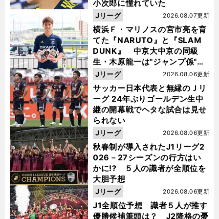
小次郎に憧れていた
Jリーグ
2026.08.07更新
横浜Ｆ・マリノスの宮市亮を育
てた『NARUTO』と『SLAM
DUNK』 中京大中京の同級
生・木原龍一は"ジャンプ係"だ
った
Jリーグ
2026.08.06更新
サッカー日本代表と無縁のＪリ
ーグ 24年ぶりゴールデン生中
継の開幕戦でヘタな試合は見せ
られない
Jリーグ
2026.08.06更新
秋春制が導入されたJ1リーグ2
026－27シーズンの行方はい
かに!? ５人の識者が全順位を
大胆予想
Jリーグ
2026.08.06更新
J1全順位予想 識者５人が推す
優勝候補筆頭は？ J2降格の憂