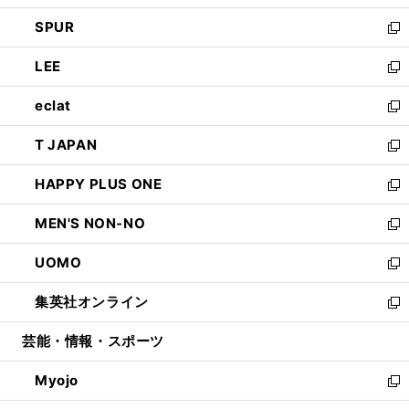
ウ
ン
ウ
し
SPUR
で
ド
ィ
い
新
開
ウ
ン
ウ
し
LEE
く
で
ド
ィ
い
新
開
ウ
ン
ウ
し
eclat
く
で
ド
ィ
い
新
開
ウ
ン
ウ
し
T JAPAN
く
で
ド
ィ
い
新
開
ウ
ン
ウ
し
HAPPY PLUS ONE
く
で
ド
ィ
い
新
開
ウ
ン
ウ
し
MEN'S NON-NO
く
で
ド
ィ
い
新
開
ウ
ン
ウ
し
UOMO
く
で
ド
ィ
い
新
開
ウ
ン
ウ
し
集英社オンライン
く
で
ド
ィ
い
新
開
ウ
ン
ウ
し
芸能・情報・スポーツ
く
で
ド
ィ
い
開
ウ
ン
ウ
Myojo
く
で
ド
ィ
新
開
ウ
ン
し