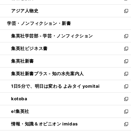
開
ウ
ン
ウ
し
アジア人物史
く
で
ド
ィ
い
新
開
ウ
ン
ウ
し
学芸・ノンフィクション・新書
く
で
ド
ィ
い
開
ウ
ン
ウ
集英社学芸部 - 学芸・ノンフィクション
く
で
ド
ィ
新
開
ウ
ン
し
集英社ビジネス書
く
で
ド
い
新
開
ウ
ウ
し
集英社新書
く
で
ィ
い
新
開
ン
ウ
し
集英社新書プラス - 知の水先案内人
く
ド
ィ
い
新
ウ
ン
ウ
し
1日5分で、明日は変わる よみタイ yomitai
で
ド
ィ
い
新
開
ウ
ン
ウ
し
kotoba
く
で
ド
ィ
い
新
開
ウ
ン
ウ
し
e!集英社
く
で
ド
ィ
い
新
開
ウ
ン
ウ
し
情報・知識＆オピニオン imidas
く
で
ド
ィ
い
新
開
ウ
ン