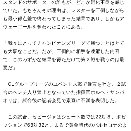
スタンドのサポーターの誰もが、どこか消化不良を感じ
ていた。もちろんその理由は、レスターを圧倒しながら
も最小得点差で終わってしまった結果であり、しかもア
ウェーゴールを奪われたことにある。
「我々にとってチャンピオンズリーグで勝つことはとて
も大事なことだ。だが、圧倒的に相手を凌駕した内容
で、このわずかな結果を得ただけで第２戦を戦うのは最
悪だ」
CLグループリーグのユベントス戦で暴言を吐き、２試
合のベンチ入り禁止となっていた指揮官ホルヘ・サンパ
オリは、試合後の記者会見で素直に不満を表明した。
この試合、セビージャはシュート数では22対８、ポゼ
ッションで68対32と、まるで黄金時代のバルセロナのよ