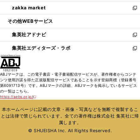
開
ウ
ン
ウ
し
zakka market
く
で
ド
ィ
い
新
開
ウ
ン
ウ
し
その他WEBサービス
く
で
ド
ィ
い
開
ウ
ン
ウ
集英社アドナビ
く
で
ド
ィ
新
開
ウ
ン
し
集英社エディターズ・ラボ
く
で
ド
い
新
開
ウ
ウ
し
く
で
ィ
い
開
ン
ウ
ABJマークは、この電子書店・電子書籍配信サービスが、著作権者からコンテ
く
ド
ィ
ンツ使用許諾を得た正規版配信サービスであることを示す登録商標（登録番号
ウ
ン
第6091713号）です。ABJマークの詳細、ABJマークを掲示しているサービス
で
ド
の一覧はこちら。
開
ウ
https://aebs.or.jp/
新
く
で
し
い
開
本ホームページに記載の文章・画像・写真などを無断で複製するこ
ウ
く
とは法律で禁じられています。全ての著作権は株式会社 集英社に帰
ィ
属します。
ン
ド
© SHUEISHA Inc. All Rights Reserved.
ウ
で