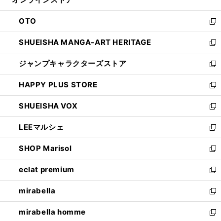
く
ド
ィ
ウ
ン
OTO
で
ド
新
開
ウ
し
SHUEISHA MANGA-ART HERITAGE
く
で
い
新
開
ウ
し
ジャンプキャラクターズストア
く
ィ
い
新
ン
ウ
し
HAPPY PLUS STORE
ド
ィ
い
新
ウ
ン
ウ
し
SHUEISHA VOX
で
ド
ィ
い
新
開
ウ
ン
ウ
し
LEEマルシェ
く
で
ド
ィ
い
新
開
ウ
ン
ウ
し
SHOP Marisol
く
で
ド
ィ
い
新
開
ウ
ン
ウ
し
eclat premium
く
で
ド
ィ
い
新
開
ウ
ン
ウ
し
mirabella
く
で
ド
ィ
い
新
開
ウ
ン
ウ
し
mirabella homme
く
で
ド
ィ
い
新