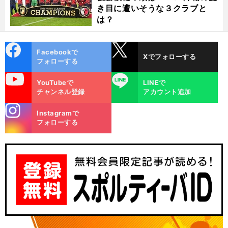
き目に遭いそうな３クラブと
は？
cebo
X
Facebookで
Xでフォローする
ok
フォローする
uTube
LINE
YouTubeで
LINEで
チャンネル登録
アカウント追加
stagra
Instagramで
m
フォローする