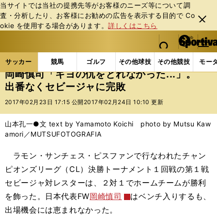
当サイトでは当社の提携先等がお客様のニーズ等について調
査・分析したり、お客様にお勧めの広告を表⽰する⽬的で Co
閉じ
okie を使⽤する場合があります。
詳しくはこちら
る
マイペ
web Sportiva (webスポルティーバ)
検索
メニュ
we
ー
サッカーの記事一覧
海外サッカー
海外サッカー
b
ジ
サッカー
競馬
ゴルフ
その他球技
その他競技
モー
ス
岡崎慎司「キヨの仇をとれなかった...」。
ポ
出番なくセビージャに完敗
ル
テ
2017年02月23日 17:15 公開
2017年02月24日 10:10 更新
ィ
ー
山本孔一●文 text by Yamamoto Koichi photo by Mutsu Kaw
バ
amori／MUTSUFOTOGRAFIA
ラモン・サンチェス・ピスファンで行なわれたチャン
ピオンズリーグ（CL）決勝トーナメント１回戦の第１戦
セビージャ対レスターは、２対１でホームチームが勝利
を飾った。日本代表FW
岡崎慎司
はベンチ入りするも、
出場機会には恵まれなかった。