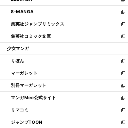
ィ
い
新
開
ウ
ン
ウ
し
S-MANGA
く
で
ド
ィ
い
新
開
ウ
ン
ウ
し
集英社ジャンプリミックス
く
で
ド
ィ
い
新
開
ウ
ン
ウ
し
集英社コミック文庫
く
で
ド
ィ
い
新
開
ウ
ン
ウ
し
少女マンガ
く
で
ド
ィ
い
開
ウ
ン
ウ
りぼん
く
で
ド
ィ
新
開
ウ
ン
し
マーガレット
く
で
ド
い
新
開
ウ
ウ
し
別冊マーガレット
く
で
ィ
い
新
開
ン
ウ
し
マンガMee公式サイト
く
ド
ィ
い
新
ウ
ン
ウ
し
リマコミ
で
ド
ィ
い
新
開
ウ
ン
ウ
し
ジャンプTOON
く
で
ド
ィ
い
新