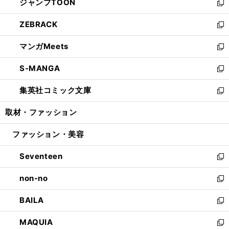
ジャンプTOON
く
で
ド
ィ
い
新
開
ウ
ン
ウ
し
ZEBRACK
く
で
ド
ィ
い
新
開
ウ
ン
ウ
し
マンガMeets
く
で
ド
ィ
い
新
開
ウ
ン
ウ
し
S-MANGA
く
で
ド
ィ
い
新
開
ウ
ン
ウ
し
集英社コミック文庫
く
で
ド
ィ
い
新
開
ウ
ン
ウ
し
取材・ファッション
く
で
ド
ィ
い
開
ウ
ン
ウ
ファッション・美容
く
で
ド
ィ
開
ウ
ン
Seventeen
く
で
ド
新
開
ウ
し
non-no
く
で
い
新
開
ウ
し
BAILA
く
ィ
い
新
ン
ウ
し
MAQUIA
ド
ィ
い
新