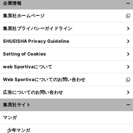
・
。
ス
」
前
企業情報
へ
開
く/
集英社ホームページ
新
閉
し
じ
集英社プライバシーガイドライン
い
る
ウ
SHUEISHA Privacy Guideline
ィ
ン
Setting of Cookies
ド
ウ
web Sportivaについて
で
開
Web Sportivaについてのお問い合わせ
く
新
し
広告についてのお問い合わせ
い
ウ
集英社サイト
ィ
開
ン
く/
マンガ
ド
閉
ウ
じ
少年マンガ
で
る