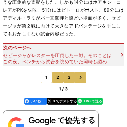
うな圧倒的な支配をした。しかも14分にはホアキン・コ
レアがPKを失敗、51分にはビトーロがポスト、89分には
アディル・ラミがバー直撃弾と際どい場面が多く、セビ
ージャが第２戦に向けて大きなアドバンテージを手にし
てもおかしくない試合内容だった。
次のページへ
セビージャがレスターを圧倒した一戦。そのことは
この夜、ベンチから試合を眺めていた岡崎も認めて
いた。「２対０という結果で終わっていたら、やっ
ぱり次にホームで試合をするのが精神的にはきつか
次
1
2
3
のページへ
ったと思う」 そ
1 / 3
いいね
Xでポストする
LINEで送る
line
faceboo
x
k