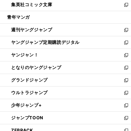
集英社コミック文庫
く
で
ド
ィ
い
新
開
ウ
ン
ウ
し
青年マンガ
く
で
ド
ィ
い
開
ウ
ン
ウ
週刊ヤングジャンプ
く
で
ド
ィ
新
開
ウ
ン
し
ヤングジャンプ定期購読デジタル
く
で
ド
い
新
開
ウ
ウ
し
ヤンジャン！
く
で
ィ
い
新
開
ン
ウ
し
となりのヤングジャンプ
く
ド
ィ
い
新
ウ
ン
ウ
し
グランドジャンプ
で
ド
ィ
い
新
開
ウ
ン
ウ
し
ウルトラジャンプ
く
で
ド
ィ
い
新
開
ウ
ン
ウ
し
少年ジャンプ+
く
で
ド
ィ
い
新
開
ウ
ン
ウ
し
ジャンプTOON
く
で
ド
ィ
い
新
開
ウ
ン
ウ
し
ZEBRACK
く
で
ド