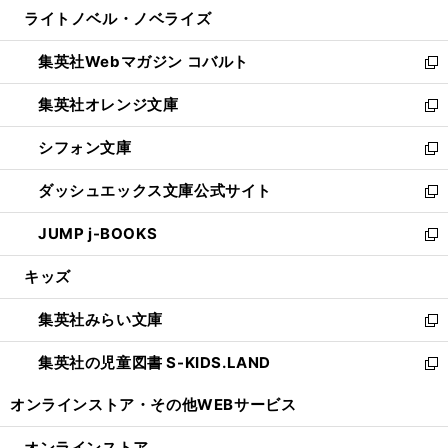
ウ
し
ライトノベル・ノベライズ
く
で
ド
ィ
い
開
ウ
ン
ウ
集英社Webマガジン コバルト
く
で
ド
ィ
新
開
ウ
ン
し
集英社オレンジ文庫
く
で
ド
い
新
開
ウ
ウ
し
シフォン文庫
く
で
ィ
い
新
開
ン
ウ
し
ダッシュエックス文庫公式サイト
く
ド
ィ
い
新
ウ
ン
ウ
し
JUMP j-BOOKS
で
ド
ィ
い
新
開
ウ
ン
ウ
し
キッズ
く
で
ド
ィ
い
開
ウ
ン
ウ
集英社みらい文庫
く
で
ド
ィ
新
開
ウ
ン
し
集英社の児童図書 S-KIDS.LAND
く
で
ド
い
新
開
ウ
ウ
し
オンラインストア・
その他WEBサービス
く
で
ィ
い
開
ン
ウ
オンラインストア