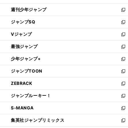
開
週刊少年ジャンプ
く
新
し
ジャンプSQ
い
新
ウ
し
Vジャンプ
ィ
い
新
ン
ウ
し
最強ジャンプ
ド
ィ
い
新
ウ
ン
ウ
し
少年ジャンプ+
で
ド
ィ
い
新
開
ウ
ン
ウ
し
ジャンプTOON
く
で
ド
ィ
い
新
開
ウ
ン
ウ
し
ZEBRACK
く
で
ド
ィ
い
新
開
ウ
ン
ウ
し
ジャンプルーキー！
く
で
ド
ィ
い
新
開
ウ
ン
ウ
し
S-MANGA
く
で
ド
ィ
い
新
開
ウ
ン
ウ
し
集英社ジャンプリミックス
く
で
ド
ィ
い
新
開
ウ
ン
ウ
し