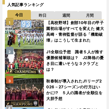
人気記事ランキング
今日
昨日
週間
月間
【高校野球】創部10年目の甲子
1
園初出場がすべてを変えた 健大
高崎・青栁監督が語る「機動破
壊」はこうして生まれた
J1全順位予想 識者５人が推す
2
優勝候補筆頭は？ J2降格の憂
き目に遭いそうな３クラブと
は？
秋春制が導入されたJ1リーグ2
3
026－27シーズンの行方はい
かに!? ５人の識者が全順位を
大胆予想
4