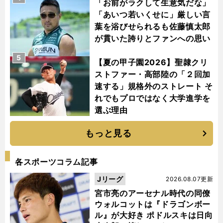
「お前がラクして生意気だな」
「あいつ若いくせに」厳しい言
葉を浴びせられるも佐藤慎太郎
が貫いた誇りとファンへの思い
5
【夏の甲子園2026】聖隷クリ
ストファー・高部陸の「２回加
速する」規格外のストレート そ
れでもプロではなく大学進学を
選ぶ理由
もっと見る
各スポーツコラム記事
Jリーグ
2026.08.07更新
宮市亮のアーセナル時代の同僚
ウォルコットは『ドラゴンボー
ル』が大好き ポドルスキは日向