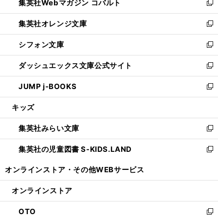
集英社Webマガジン コバルト
く
で
ド
ィ
新
開
ウ
ン
し
集英社オレンジ文庫
く
で
ド
い
新
開
ウ
ウ
し
シフォン文庫
く
で
ィ
い
新
開
ン
ウ
し
ダッシュエックス文庫公式サイト
く
ド
ィ
い
新
ウ
ン
ウ
し
JUMP j-BOOKS
で
ド
ィ
い
新
開
ウ
ン
ウ
し
キッズ
く
で
ド
ィ
い
開
ウ
ン
ウ
集英社みらい文庫
く
で
ド
ィ
新
開
ウ
ン
し
集英社の児童図書 S-KIDS.LAND
く
で
ド
い
新
開
ウ
ウ
し
オンラインストア・
その他WEBサービス
く
で
ィ
い
開
ン
ウ
オンラインストア
く
ド
ィ
ウ
ン
OTO
で
ド
新