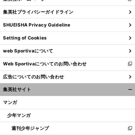
新
閉
し
じ
集英社プライバシーガイドライン
い
る
ウ
SHUEISHA Privacy Guideline
ィ
ン
Setting of Cookies
ド
ウ
web Sportivaについて
で
開
【
イ
】
、
厳
」
Web Sportivaについてのお問い合わせ
く
ングランド
マンＵ南ア遠征
香川真司「
しさは感じない
新
し
広告についてのお問い合わせ
い
ウ
集英社サイト
ィ
開
ン
く/
マンガ
ド
閉
ウ
じ
少年マンガ
で
る
開
週刊少年ジャンプ
く
新