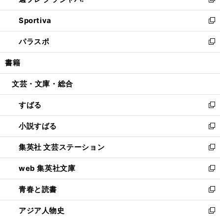
ィ
い
新
開
ン
ウ
し
Sportiva
く
ド
ィ
い
新
ウ
ン
ウ
し
パラスポ
で
ド
ィ
い
新
開
ウ
ン
ウ
し
書籍
く
で
ド
ィ
い
開
ウ
ン
ウ
文芸・文庫・総合
く
で
ド
ィ
開
ウ
ン
すばる
く
で
ド
新
開
ウ
し
小説すばる
く
で
い
新
開
ウ
し
集英社 文芸ステーション
く
ィ
い
新
ン
ウ
し
web 集英社文庫
ド
ィ
い
新
ウ
ン
ウ
し
青春と読書
で
ド
ィ
い
新
開
ウ
ン
ウ
し
アジア人物史
く
で
ド
ィ
い
新