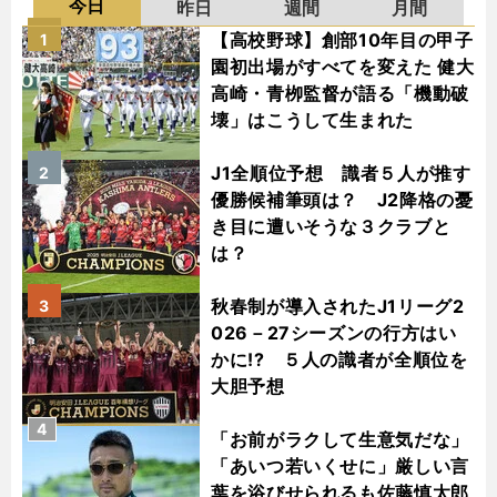
今日
昨日
週間
月間
【高校野球】創部10年目の甲子
1
園初出場がすべてを変えた 健大
高崎・青栁監督が語る「機動破
壊」はこうして生まれた
J1全順位予想 識者５人が推す
2
優勝候補筆頭は？ J2降格の憂
き目に遭いそうな３クラブと
は？
秋春制が導入されたJ1リーグ2
3
026－27シーズンの行方はい
かに!? ５人の識者が全順位を
大胆予想
4
「お前がラクして生意気だな」
「あいつ若いくせに」厳しい言
葉を浴びせられるも佐藤慎太郎