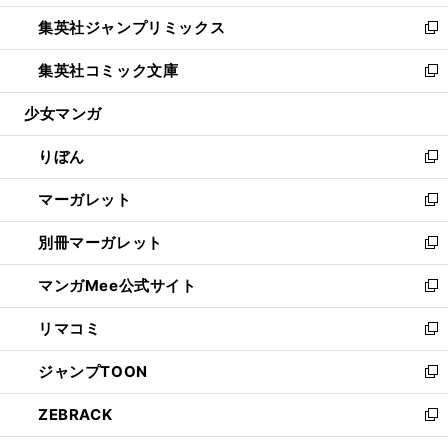
開
ウ
ン
ウ
し
集英社ジャンプリミックス
く
で
ド
ィ
い
新
開
ウ
ン
ウ
し
集英社コミック文庫
く
で
ド
ィ
い
新
開
ウ
ン
ウ
し
少女マンガ
く
で
ド
ィ
い
開
ウ
ン
ウ
りぼん
く
で
ド
ィ
新
開
ウ
ン
し
マーガレット
く
で
ド
い
新
開
ウ
ウ
し
別冊マーガレット
く
で
ィ
い
新
開
ン
ウ
し
マンガMee公式サイト
く
ド
ィ
い
新
ウ
ン
ウ
し
リマコミ
で
ド
ィ
い
新
開
ウ
ン
ウ
し
ジャンプTOON
く
で
ド
ィ
い
新
開
ウ
ン
ウ
し
ZEBRACK
く
で
ド
ィ
い
新
開
ウ
ン
ウ
し