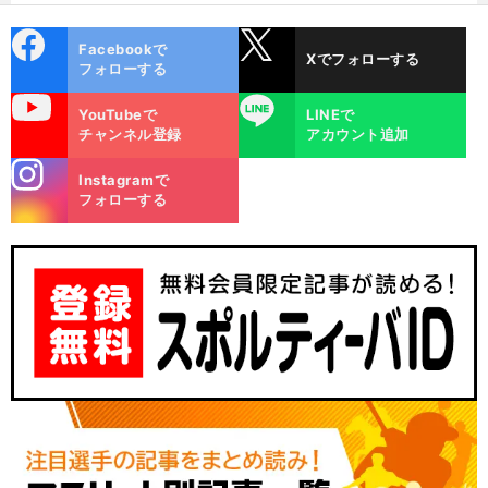
cebo
X
Facebookで
Xでフォローする
ok
フォローする
uTube
LINE
YouTubeで
LINEで
チャンネル登録
アカウント追加
stagra
Instagramで
m
フォローする