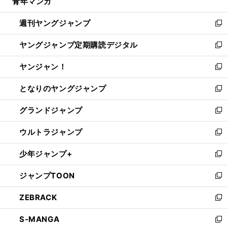
青年マンガ
く
で
ド
ィ
い
開
ウ
ン
ウ
週刊ヤングジャンプ
く
で
ド
ィ
新
開
ウ
ン
し
ヤングジャンプ定期購読デジタル
く
で
ド
い
新
開
ウ
ウ
し
ヤンジャン！
く
で
ィ
い
新
開
ン
ウ
し
となりのヤングジャンプ
く
ド
ィ
い
新
ウ
ン
ウ
し
グランドジャンプ
で
ド
ィ
い
新
開
ウ
ン
ウ
し
ウルトラジャンプ
く
で
ド
ィ
い
新
開
ウ
ン
ウ
し
少年ジャンプ+
く
で
ド
ィ
い
新
開
ウ
ン
ウ
し
ジャンプTOON
く
で
ド
ィ
い
新
開
ウ
ン
ウ
し
ZEBRACK
く
で
ド
ィ
い
新
開
ウ
ン
ウ
し
S-MANGA
く
で
ド
ィ
い
新