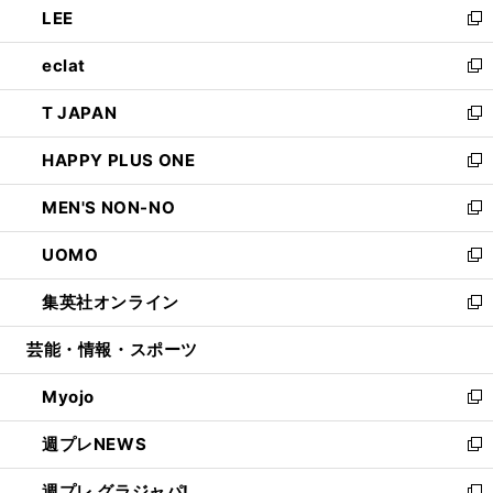
LEE
く
で
ド
ィ
い
新
開
ウ
ン
ウ
し
eclat
く
で
ド
ィ
い
新
開
ウ
ン
ウ
し
T JAPAN
く
で
ド
ィ
い
新
開
ウ
ン
ウ
し
HAPPY PLUS ONE
く
で
ド
ィ
い
新
開
ウ
ン
ウ
し
MEN'S NON-NO
く
で
ド
ィ
い
新
開
ウ
ン
ウ
し
UOMO
く
で
ド
ィ
い
新
開
ウ
ン
ウ
し
集英社オンライン
く
で
ド
ィ
い
新
開
ウ
ン
ウ
し
芸能・情報・スポーツ
く
で
ド
ィ
い
開
ウ
ン
ウ
Myojo
く
で
ド
ィ
新
開
ウ
ン
し
週プレNEWS
く
で
ド
い
新
開
ウ
ウ
し
週プレ グラジャパ!
く
で