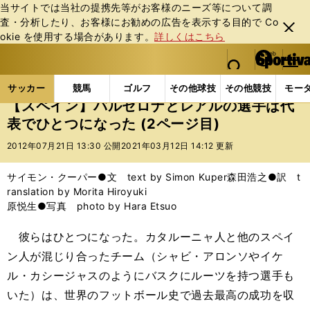
当サイトでは当社の提携先等がお客様のニーズ等について調
査・分析したり、お客様にお勧めの広告を表⽰する⽬的で Co
閉じ
okie を使⽤する場合があります。
詳しくはこちら
る
マイペ
web Sportiva (webスポルティーバ)
検索
メニュ
we
ー
サッカーの記事一覧
海外サッカー
サイモン・クー
b
ジ
サッカー
競馬
ゴルフ
その他球技
その他競技
モー
ス
【スペイン】バルセロナとレアルの選手は代
ポ
表でひとつになった (2ページ目)
ル
テ
2012年07月21日 13:30 公開
2021年03月12日 14:12 更新
ィ
ー
サイモン・クーパー●文 text by Simon Kuper森田浩之●訳 t
バ
ranslation by Morita Hiroyuki
原悦生●写真 photo by Hara Etsuo
彼らはひとつになった。カタルーニャ人と他のスペイ
ン人が混じり合ったチーム（シャビ・アロンソやイケ
ル・カシージャスのようにバスクにルーツを持つ選手も
いた）は、世界のフットボール史で過去最高の成功を収