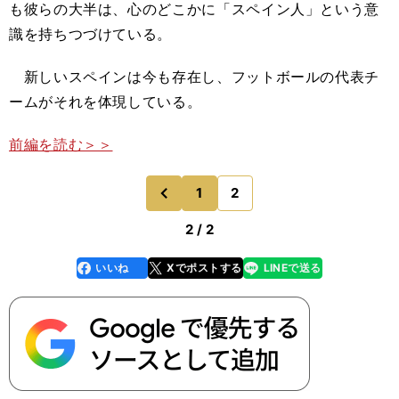
も彼らの大半は、心のどこかに「スペイン人」という意
識を持ちつづけている。
新しいスペインは今も存在し、フットボールの代表チ
ームがそれを体現している。
前編を読む＞＞
1
2
のページへ
前
2 / 2
いいね
Xでポストする
LINEで送る
line
faceboo
x
k