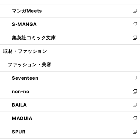
開
ウ
ン
ウ
し
マンガMeets
く
で
ド
ィ
い
新
開
ウ
ン
ウ
し
S-MANGA
く
で
ド
ィ
い
新
開
ウ
ン
ウ
し
集英社コミック文庫
く
で
ド
ィ
い
新
開
ウ
ン
ウ
し
取材・ファッション
く
で
ド
ィ
い
開
ウ
ン
ウ
ファッション・美容
く
で
ド
ィ
開
ウ
ン
Seventeen
く
で
ド
新
開
ウ
し
non-no
く
で
い
新
開
ウ
し
BAILA
く
ィ
い
新
ン
ウ
し
MAQUIA
ド
ィ
い
新
ウ
ン
ウ
し
SPUR
で
ド
ィ
い
新
開
ウ
ン
ウ
し