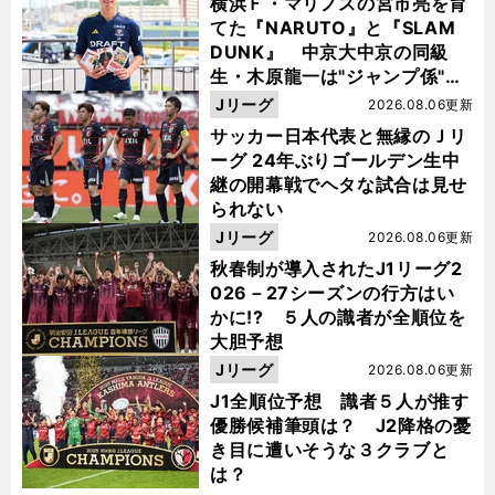
横浜Ｆ・マリノスの宮市亮を育
てた『NARUTO』と『SLAM
DUNK』 中京大中京の同級
生・木原龍一は"ジャンプ係"だ
った
Jリーグ
2026.08.06更新
サッカー日本代表と無縁のＪリ
ーグ 24年ぶりゴールデン生中
継の開幕戦でヘタな試合は見せ
られない
Jリーグ
2026.08.06更新
秋春制が導入されたJ1リーグ2
026－27シーズンの行方はい
かに!? ５人の識者が全順位を
大胆予想
Jリーグ
2026.08.06更新
J1全順位予想 識者５人が推す
優勝候補筆頭は？ J2降格の憂
き目に遭いそうな３クラブと
は？