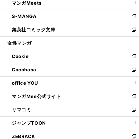
マンガMeets
く
で
ド
ィ
い
新
開
ウ
ン
ウ
し
S-MANGA
く
で
ド
ィ
い
新
開
ウ
ン
ウ
し
集英社コミック文庫
く
で
ド
ィ
い
新
開
ウ
ン
ウ
し
女性マンガ
く
で
ド
ィ
い
開
ウ
ン
ウ
Cookie
く
で
ド
ィ
新
開
ウ
ン
し
Cocohana
く
で
ド
い
新
開
ウ
ウ
し
office YOU
く
で
ィ
い
新
開
ン
ウ
し
マンガMee公式サイト
く
ド
ィ
い
新
ウ
ン
ウ
し
リマコミ
で
ド
ィ
い
新
開
ウ
ン
ウ
し
ジャンプTOON
く
で
ド
ィ
い
新
開
ウ
ン
ウ
し
ZEBRACK
く
で
ド
ィ
い
新