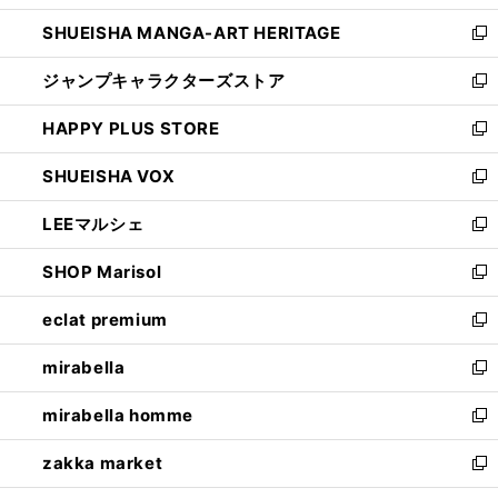
開
ウ
し
SHUEISHA MANGA-ART HERITAGE
く
で
い
新
開
ウ
し
ジャンプキャラクターズストア
く
ィ
い
新
ン
ウ
し
HAPPY PLUS STORE
ド
ィ
い
新
ウ
ン
ウ
し
SHUEISHA VOX
で
ド
ィ
い
新
開
ウ
ン
ウ
し
LEEマルシェ
く
で
ド
ィ
い
新
開
ウ
ン
ウ
し
SHOP Marisol
く
で
ド
ィ
い
新
開
ウ
ン
ウ
し
eclat premium
く
で
ド
ィ
い
新
開
ウ
ン
ウ
し
mirabella
く
で
ド
ィ
い
新
開
ウ
ン
ウ
し
mirabella homme
く
で
ド
ィ
い
新
開
ウ
ン
ウ
し
zakka market
く
で
ド
ィ
い
新
開
ウ
ン
ウ
し