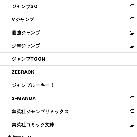
し
ジャンプSQ
い
新
ウ
し
Vジャンプ
ィ
い
新
ン
ウ
し
最強ジャンプ
ド
ィ
い
新
ウ
ン
ウ
し
少年ジャンプ+
で
ド
ィ
い
新
開
ウ
ン
ウ
し
ジャンプTOON
く
で
ド
ィ
い
新
開
ウ
ン
ウ
し
ZEBRACK
く
で
ド
ィ
い
新
開
ウ
ン
ウ
し
ジャンプルーキー！
く
で
ド
ィ
い
新
開
ウ
ン
ウ
し
S-MANGA
く
で
ド
ィ
い
新
開
ウ
ン
ウ
し
集英社ジャンプリミックス
く
で
ド
ィ
い
新
開
ウ
ン
ウ
し
集英社コミック文庫
く
で
ド
ィ
い
新
開
ウ
ン
ウ
し