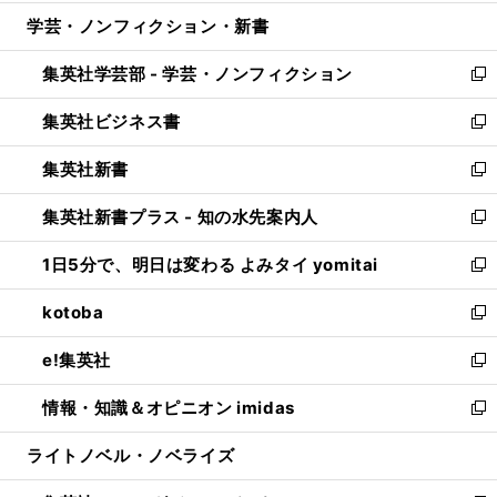
開
ウ
ン
ウ
し
学芸・ノンフィクション・新書
く
で
ド
ィ
い
開
ウ
ン
ウ
集英社学芸部 - 学芸・ノンフィクション
く
で
ド
ィ
新
開
ウ
ン
し
集英社ビジネス書
く
で
ド
い
新
開
ウ
ウ
し
集英社新書
く
で
ィ
い
新
開
ン
ウ
し
集英社新書プラス - 知の水先案内人
く
ド
ィ
い
新
ウ
ン
ウ
し
1日5分で、明日は変わる よみタイ yomitai
で
ド
ィ
い
新
開
ウ
ン
ウ
し
kotoba
く
で
ド
ィ
い
新
開
ウ
ン
ウ
し
e!集英社
く
で
ド
ィ
い
新
開
ウ
ン
ウ
し
情報・知識＆オピニオン imidas
く
で
ド
ィ
い
新
開
ウ
ン
ウ
し
ライトノベル・ノベライズ
く
で
ド
ィ
い
開
ウ
ン
ウ