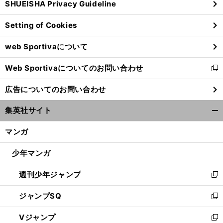
SHUEISHA Privacy Guideline
ィ
ン
Setting of Cookies
ド
ウ
web Sportivaについて
で
開
Web Sportivaについてのお問い合わせ
く
新
し
広告についてのお問い合わせ
い
ウ
集英社サイト
ィ
開
ン
く/
マンガ
ド
閉
ウ
じ
少年マンガ
で
る
開
週刊少年ジャンプ
く
新
し
ジャンプSQ
い
新
ウ
し
Vジャンプ
ィ
い
新