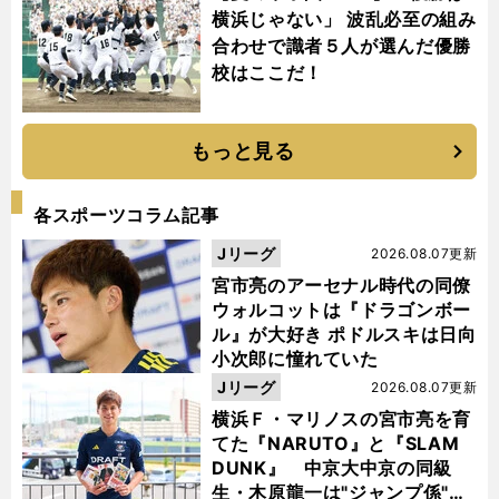
横浜じゃない」 波乱必至の組み
合わせで識者５人が選んだ優勝
校はここだ！
もっと見る
各スポーツコラム記事
Jリーグ
2026.08.07更新
宮市亮のアーセナル時代の同僚
ウォルコットは『ドラゴンボー
ル』が大好き ポドルスキは日向
小次郎に憧れていた
Jリーグ
2026.08.07更新
横浜Ｆ・マリノスの宮市亮を育
てた『NARUTO』と『SLAM
DUNK』 中京大中京の同級
生・木原龍一は"ジャンプ係"だ