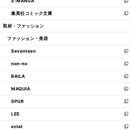
S-MANGA
く
で
ド
ィ
い
新
開
ウ
ン
ウ
し
集英社コミック文庫
く
で
ド
ィ
い
新
開
ウ
ン
ウ
し
取材・ファッション
く
で
ド
ィ
い
開
ウ
ン
ウ
ファッション・美容
く
で
ド
ィ
開
ウ
ン
Seventeen
く
で
ド
新
開
ウ
し
non-no
く
で
い
新
開
ウ
し
BAILA
く
ィ
い
新
ン
ウ
し
MAQUIA
ド
ィ
い
新
ウ
ン
ウ
し
SPUR
で
ド
ィ
い
新
開
ウ
ン
ウ
し
LEE
く
で
ド
ィ
い
新
開
ウ
ン
ウ
し
eclat
く
で
ド
ィ
い
新