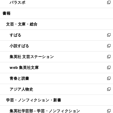
パラスポ
で
ド
ィ
い
新
開
ウ
ン
ウ
し
書籍
く
で
ド
ィ
い
開
ウ
ン
ウ
文芸・文庫・総合
く
で
ド
ィ
開
ウ
ン
すばる
く
で
ド
新
開
ウ
し
小説すばる
く
で
い
新
開
ウ
し
集英社 文芸ステーション
く
ィ
い
新
ン
ウ
し
web 集英社文庫
ド
ィ
い
新
ウ
ン
ウ
し
青春と読書
で
ド
ィ
い
新
開
ウ
ン
ウ
し
アジア人物史
く
で
ド
ィ
い
新
開
ウ
ン
ウ
し
学芸・ノンフィクション・新書
く
で
ド
ィ
い
開
ウ
ン
ウ
集英社学芸部 - 学芸・ノンフィクション
く
で
ド
ィ
新