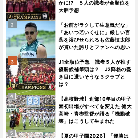
かに!? ５人の識者が全順位を
大胆予想
「お前がラクして生意気だな」
2
「あいつ若いくせに」厳しい言
葉を浴びせられるも佐藤慎太郎
が貫いた誇りとファンへの思い
J1全順位予想 識者５人が推す
3
優勝候補筆頭は？ J2降格の憂
き目に遭いそうな３クラブと
は？
4
【高校野球】創部10年目の甲子
園初出場がすべてを変えた 健大
高崎・青栁監督が語る「機動破
壊」はこうして生まれた
5
【夏の甲子園2026】「優勝は