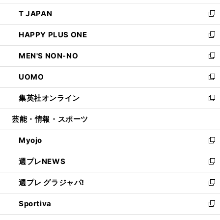
開
ウ
ン
ウ
し
T JAPAN
く
で
ド
ィ
い
新
開
ウ
ン
ウ
し
HAPPY PLUS ONE
く
で
ド
ィ
い
新
開
ウ
ン
ウ
し
MEN'S NON-NO
く
で
ド
ィ
い
新
開
ウ
ン
ウ
し
UOMO
く
で
ド
ィ
い
新
開
ウ
ン
ウ
し
集英社オンライン
く
で
ド
ィ
い
新
開
ウ
ン
ウ
し
芸能・情報・スポーツ
く
で
ド
ィ
い
開
ウ
ン
ウ
Myojo
く
で
ド
ィ
新
開
ウ
ン
し
週プレNEWS
く
で
ド
い
新
開
ウ
ウ
し
週プレ グラジャパ!
く
で
ィ
い
新
開
ン
ウ
し
Sportiva
く
ド
ィ
い
新
ウ
ン
ウ
し