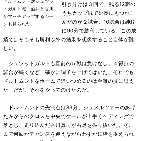
ドルトムント対シュツッ
引き分けは３回で、残る12戦の
トガルト戦、酒井と香川
うちカップ戦で延長にもつれこ
がマッチアップするシー
んだのが２試合、10試合は純粋
ンも見られた
に90分で勝利している。この成
績ではそもそも勝利以外の結果を想像すること自体が難
しい。
シュツットガルトも直前の５戦は負けなし。４得点の
試合が続くなど、確かに調子を上げてはいた。それでも
ドルトムントをホームで追いつめるのは至難の技に思え
た。だが、それをやってのけたのだ。
ドルトムントの先制点は33分。シュメルツァーのあげ
た左からのクロスを中央でケールが上手くヘディングで
落とし、走り込んだ香川真司が右足を振り抜いた。そこ
まで何回かチャンスを迎えながらわずかに枠を捉えられ