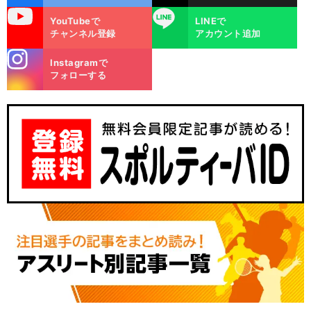
uTube
LINE
YouTubeで
LINEで
チャンネル登録
アカウント追加
stagra
Instagramで
m
フォローする