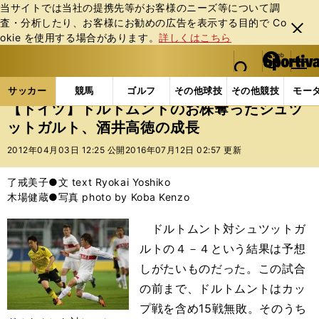
当サイトでは当社の提携先等がお客様のニーズ等について調
査・分析したり、お客様にお勧めの広告を表⽰する⽬的で Co
閉じ
okie を使⽤する場合があります。
詳しくはこちら
る
マイペ
web Sportiva (webスポルティーバ)
検索
メニュ
we
ー
サッカーの記事一覧
海外サッカー
海外サッカー
b
ジ
サッカー
競馬
ゴルフ
その他球技
その他競技
モー
ス
【ドイツ】ドルトムントのお株奪ったシュツ
ポ
ットガルト、酒井高徳の成長
ル
テ
2012年04月03日 12:25 公開
2016年07月12日 02:57 更新
ィ
ー
了戒美子●文 text Ryokai Yoshiko
バ
木場健蔵●写真 photo by Koba Kenzo
ドルトムント対シュツットガ
ルトの４－４という結果は予想
しがたいものだった。この試合
の前まで、ドルトムントはカッ
プ戦を含め15戦無敗。そのうち