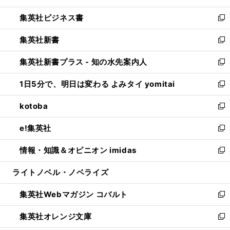
開
ウ
ン
し
集英社ビジネス書
く
で
ド
い
新
開
ウ
ウ
し
集英社新書
く
で
ィ
い
新
開
ン
ウ
し
集英社新書プラス - 知の水先案内人
く
ド
ィ
い
新
ウ
ン
ウ
し
1日5分で、明日は変わる よみタイ yomitai
で
ド
ィ
い
新
開
ウ
ン
ウ
し
kotoba
く
で
ド
ィ
い
新
開
ウ
ン
ウ
し
e!集英社
く
で
ド
ィ
い
新
開
ウ
ン
ウ
し
情報・知識＆オピニオン imidas
く
で
ド
ィ
い
新
開
ウ
ン
ウ
し
ライトノベル・ノベライズ
く
で
ド
ィ
い
開
ウ
ン
ウ
集英社Webマガジン コバルト
く
で
ド
ィ
新
開
ウ
ン
し
集英社オレンジ文庫
く
で
ド
い
新
開
ウ
ウ
し