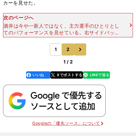
カーを見せた。
次のページへ
酒井は今や一新人ではなく、主力選手のひとりとし
てのパフォーマンスを見せている。右サイドバック
で起点となり、攻撃の組み立てに参加するのはもち
ろん、幾度となくドルトムント自慢のサイド攻撃を
次
1
2
のページへ
食い止めていた。
1 / 2
いいね
Xでポストする
LINEで送る
line
faceboo
x
k
Googleの「優先ソース」について