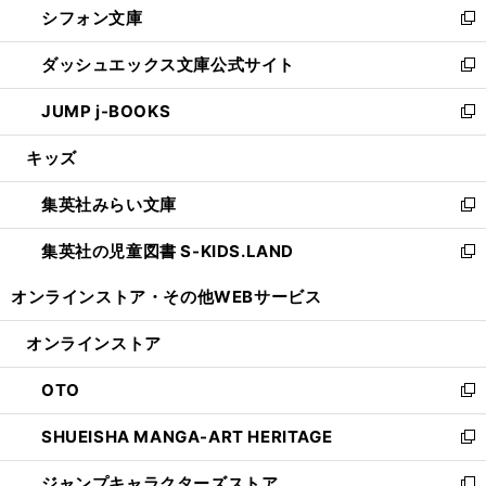
シフォン文庫
く
で
ィ
い
新
開
ン
ウ
し
ダッシュエックス文庫公式サイト
く
ド
ィ
い
新
ウ
ン
ウ
し
JUMP j-BOOKS
で
ド
ィ
い
新
開
ウ
ン
ウ
し
キッズ
く
で
ド
ィ
い
開
ウ
ン
ウ
集英社みらい文庫
く
で
ド
ィ
新
開
ウ
ン
し
集英社の児童図書 S-KIDS.LAND
く
で
ド
い
新
開
ウ
ウ
し
オンラインストア・
その他WEBサービス
く
で
ィ
い
開
ン
ウ
オンラインストア
く
ド
ィ
ウ
ン
OTO
で
ド
新
開
ウ
し
SHUEISHA MANGA-ART HERITAGE
く
で
い
新
開
ウ
し
ジャンプキャラクターズストア
く
ィ