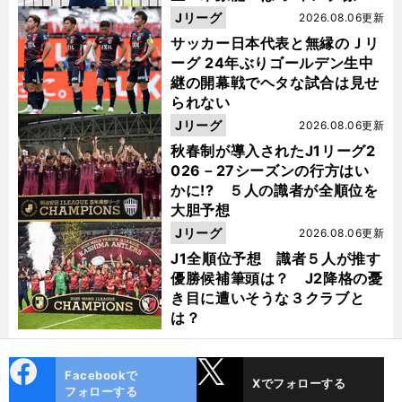
った
Jリーグ
2026.08.06更新
サッカー日本代表と無縁のＪリ
ーグ 24年ぶりゴールデン生中
継の開幕戦でヘタな試合は見せ
られない
Jリーグ
2026.08.06更新
秋春制が導入されたJ1リーグ2
026－27シーズンの行方はい
かに!? ５人の識者が全順位を
大胆予想
Jリーグ
2026.08.06更新
J1全順位予想 識者５人が推す
優勝候補筆頭は？ J2降格の憂
き目に遭いそうな３クラブと
は？
cebo
X
Facebookで
Xでフォローする
ok
フォローする