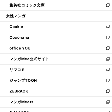
ン
ウ
し
集英社コミック文庫
く
で
ド
ィ
い
新
開
ウ
ン
ウ
し
女性マンガ
く
で
ド
ィ
い
開
ウ
ン
ウ
Cookie
く
で
ド
ィ
新
開
ウ
ン
し
Cocohana
く
で
ド
い
新
開
ウ
ウ
し
office YOU
く
で
ィ
い
新
開
ン
ウ
し
マンガMee公式サイト
く
ド
ィ
い
新
ウ
ン
ウ
し
リマコミ
で
ド
ィ
い
新
開
ウ
ン
ウ
し
ジャンプTOON
く
で
ド
ィ
い
新
開
ウ
ン
ウ
し
ZEBRACK
く
で
ド
ィ
い
新
開
ウ
ン
ウ
し
マンガMeets
く
で
ド
ィ
い
新
開
ウ
ン
ウ
し