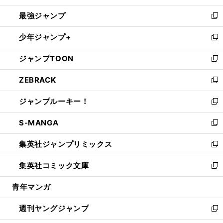
ン
ウ
し
最強ジャンプ
ド
ィ
い
新
ウ
ン
ウ
し
少年ジャンプ+
で
ド
ィ
い
新
開
ウ
ン
ウ
し
ジャンプTOON
く
で
ド
ィ
い
新
開
ウ
ン
ウ
し
ZEBRACK
く
で
ド
ィ
い
新
開
ウ
ン
ウ
し
ジャンプルーキー！
く
で
ド
ィ
い
新
開
ウ
ン
ウ
し
S-MANGA
く
で
ド
ィ
い
新
開
ウ
ン
ウ
し
集英社ジャンプリミックス
く
で
ド
ィ
い
新
開
ウ
ン
ウ
し
集英社コミック文庫
く
で
ド
ィ
い
新
開
ウ
ン
ウ
し
青年マンガ
く
で
ド
ィ
い
開
ウ
ン
ウ
週刊ヤングジャンプ
く
で
ド
ィ
新
開
ウ
ン
し