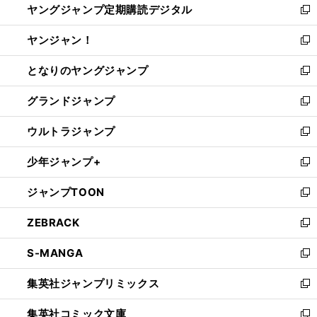
ヤングジャンプ定期購読デジタル
く
で
ド
い
新
開
ウ
ウ
し
ヤンジャン！
く
で
ィ
い
新
開
ン
ウ
し
となりのヤングジャンプ
く
ド
ィ
い
新
ウ
ン
ウ
し
グランドジャンプ
で
ド
ィ
い
新
開
ウ
ン
ウ
し
ウルトラジャンプ
く
で
ド
ィ
い
新
開
ウ
ン
ウ
し
少年ジャンプ+
く
で
ド
ィ
い
新
開
ウ
ン
ウ
し
ジャンプTOON
く
で
ド
ィ
い
新
開
ウ
ン
ウ
し
ZEBRACK
く
で
ド
ィ
い
新
開
ウ
ン
ウ
し
S-MANGA
く
で
ド
ィ
い
新
開
ウ
ン
ウ
し
集英社ジャンプリミックス
く
で
ド
ィ
い
新
開
ウ
ン
ウ
し
集英社コミック文庫
く
で
ド
ィ
い
新