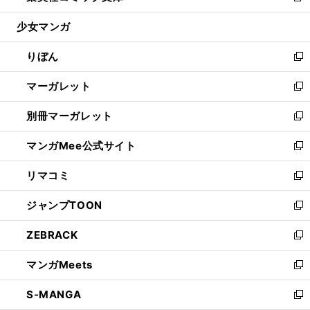
開
ウ
ン
ウ
し
少女マンガ
く
で
ド
ィ
い
開
ウ
ン
ウ
りぼん
く
で
ド
ィ
新
開
ウ
ン
し
マーガレット
く
で
ド
い
新
開
ウ
ウ
し
別冊マーガレット
く
で
ィ
い
新
開
ン
ウ
し
マンガMee公式サイト
く
ド
ィ
い
新
ウ
ン
ウ
し
リマコミ
で
ド
ィ
い
新
開
ウ
ン
ウ
し
ジャンプTOON
く
で
ド
ィ
い
新
開
ウ
ン
ウ
し
ZEBRACK
く
で
ド
ィ
い
新
開
ウ
ン
ウ
し
マンガMeets
く
で
ド
ィ
い
新
開
ウ
ン
ウ
し
S-MANGA
く
で
ド
ィ
い
新
開
ウ