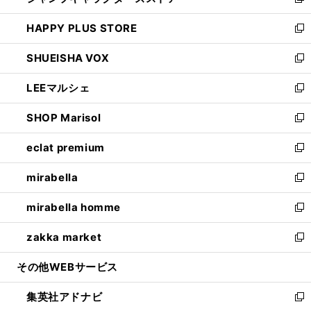
い
新
ン
ウ
し
HAPPY PLUS STORE
ド
ィ
い
新
ウ
ン
ウ
し
SHUEISHA VOX
で
ド
ィ
い
新
開
ウ
ン
ウ
し
LEEマルシェ
く
で
ド
ィ
い
新
開
ウ
ン
ウ
し
SHOP Marisol
く
で
ド
ィ
い
新
開
ウ
ン
ウ
し
eclat premium
く
で
ド
ィ
い
新
開
ウ
ン
ウ
し
mirabella
く
で
ド
ィ
い
新
開
ウ
ン
ウ
し
mirabella homme
く
で
ド
ィ
い
新
開
ウ
ン
ウ
し
zakka market
く
で
ド
ィ
い
新
開
ウ
ン
ウ
し
その他WEBサービス
く
で
ド
ィ
い
開
ウ
ン
ウ
集英社アドナビ
く
で
ド
ィ
新