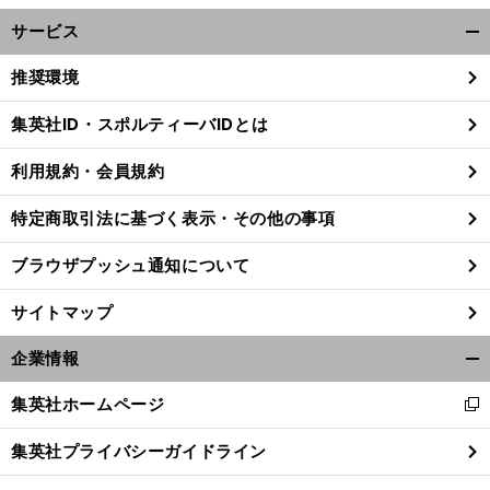
サービス
開
く/
推奨環境
閉
じ
集英社ID・スポルティーバIDとは
る
利用規約・会員規約
特定商取引法に基づく表示・その他の事項
ブラウザプッシュ通知について
サイトマップ
企業情報
開
く/
集英社ホームページ
新
閉
】
前
し
へ
じ
集英社プライバシーガイドライン
い
る
ウ