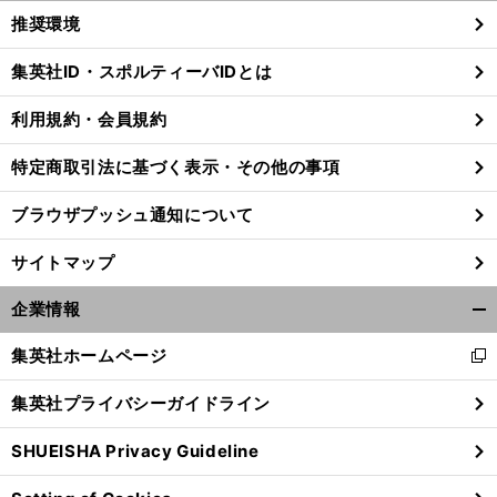
く/
推奨環境
閉
じ
集英社ID・スポルティーバIDとは
る
利用規約・会員規約
特定商取引法に基づく表示・その他の事項
ブラウザプッシュ通知について
サイトマップ
企業情報
開
く/
集英社ホームページ
新
閉
し
じ
集英社プライバシーガイドライン
い
る
ウ
SHUEISHA Privacy Guideline
ィ
ン