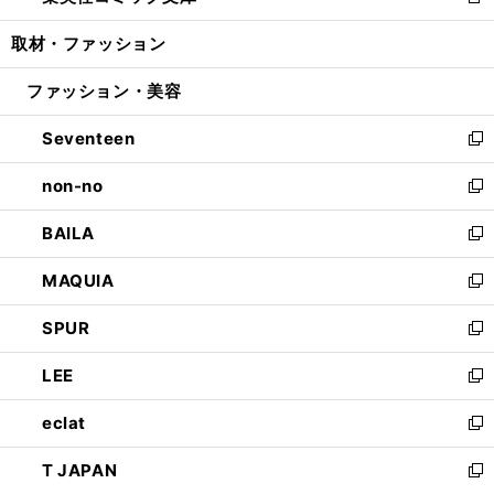
新
開
ウ
ン
ウ
し
取材・ファッション
く
で
ド
ィ
い
開
ウ
ン
ウ
ファッション・美容
く
で
ド
ィ
開
ウ
ン
Seventeen
く
で
ド
新
開
ウ
し
non-no
く
で
い
新
開
ウ
し
BAILA
く
ィ
い
新
ン
ウ
し
MAQUIA
ド
ィ
い
新
ウ
ン
ウ
し
SPUR
で
ド
ィ
い
新
開
ウ
ン
ウ
し
LEE
く
で
ド
ィ
い
新
開
ウ
ン
ウ
し
eclat
く
で
ド
ィ
い
新
開
ウ
ン
ウ
し
T JAPAN
く
で
ド
ィ
い
新
開