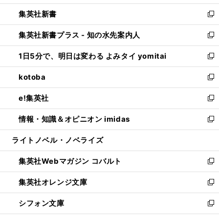
開
ウ
ウ
し
集英社新書
く
で
ィ
い
新
開
ン
ウ
し
集英社新書プラス - 知の水先案内人
く
ド
ィ
い
新
ウ
ン
ウ
し
1日5分で、明日は変わる よみタイ yomitai
で
ド
ィ
い
新
開
ウ
ン
ウ
し
kotoba
く
で
ド
ィ
い
新
開
ウ
ン
ウ
し
e!集英社
く
で
ド
ィ
い
新
開
ウ
ン
ウ
し
情報・知識＆オピニオン imidas
く
で
ド
ィ
い
新
開
ウ
ン
ウ
し
ライトノベル・ノベライズ
く
で
ド
ィ
い
開
ウ
ン
ウ
集英社Webマガジン コバルト
く
で
ド
ィ
新
開
ウ
ン
し
集英社オレンジ文庫
く
で
ド
い
新
開
ウ
ウ
し
シフォン文庫
く
で
ィ
い
新
開
ン
ウ
し