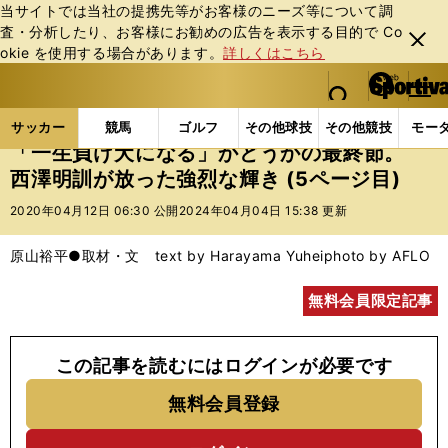
当サイトでは当社の提携先等がお客様のニーズ等について調
査・分析したり、お客様にお勧めの広告を表⽰する⽬的で Co
閉じ
okie を使⽤する場合があります。
詳しくはこちら
る
マイペ
web Sportiva (webスポルティーバ)
検索
メニュ
we
ー
サッカーの記事一覧
Jリーグ他
Jリーグ
「一生
b
ジ
サッカー
競馬
ゴルフ
その他球技
その他競技
モー
ス
「一生負け犬になる」かどうかの最終節。
ポ
西澤明訓が放った強烈な輝き (5ページ目)
ル
テ
2020年04月12日 06:30 公開
2024年04月04日 15:38 更新
ィ
ー
原山裕平●取材・文 text by Harayama Yuhei
photo by AFLO
バ
無料会員限定記事
この記事を読むにはログインが必要です
無料会員登録