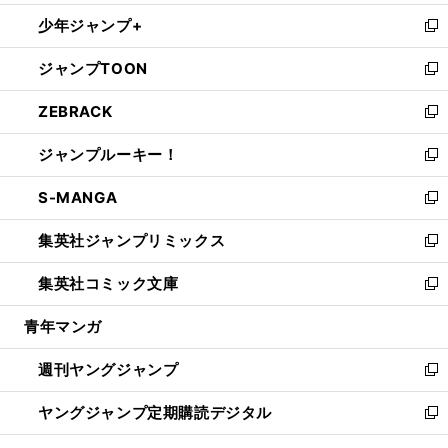
ウ
ン
ウ
し
少年ジャンプ+
で
ド
ィ
い
新
開
ウ
ン
ウ
し
ジャンプTOON
く
で
ド
ィ
い
新
開
ウ
ン
ウ
し
ZEBRACK
く
で
ド
ィ
い
新
開
ウ
ン
ウ
し
ジャンプルーキー！
く
で
ド
ィ
い
新
開
ウ
ン
ウ
し
S-MANGA
く
で
ド
ィ
い
新
開
ウ
ン
ウ
し
集英社ジャンプリミックス
く
で
ド
ィ
い
新
開
ウ
ン
ウ
し
集英社コミック文庫
く
で
ド
ィ
い
新
開
ウ
ン
ウ
し
青年マンガ
く
で
ド
ィ
い
開
ウ
ン
ウ
週刊ヤングジャンプ
く
で
ド
ィ
新
開
ウ
ン
し
ヤングジャンプ定期購読デジタル
く
で
ド
い
新
開
ウ
ウ
し