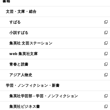
書籍
く
で
ド
ィ
い
開
ウ
ン
ウ
文芸・文庫・総合
く
で
ド
ィ
開
ウ
ン
すばる
く
で
ド
新
開
ウ
し
小説すばる
く
で
い
新
開
ウ
し
集英社 文芸ステーション
く
ィ
い
新
ン
ウ
し
web 集英社文庫
ド
ィ
い
新
ウ
ン
ウ
し
青春と読書
で
ド
ィ
い
新
開
ウ
ン
ウ
し
アジア人物史
く
で
ド
ィ
い
新
開
ウ
ン
ウ
し
学芸・ノンフィクション・新書
く
で
ド
ィ
い
開
ウ
ン
ウ
集英社学芸部 - 学芸・ノンフィクション
く
で
ド
ィ
新
開
ウ
ン
し
集英社ビジネス書
く
で
ド
い
新