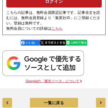
ログイン
こちらの記事は、無料会員限定記事です。記事全文を読
むには、無料会員登録より「集英社ID」にご登録くださ
い。登録は無料です。
無料会員についての詳細は
こちら
いいね
Xでポストする
LINEで送る
line
faceboo
x
k
Googleの「優先ソース」について
一覧に戻る