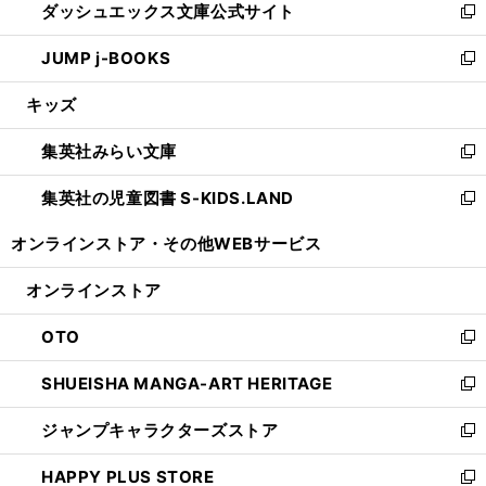
ダッシュエックス文庫公式サイト
く
ド
ィ
い
新
ウ
ン
ウ
し
JUMP j-BOOKS
で
ド
ィ
い
新
開
ウ
ン
ウ
し
キッズ
く
で
ド
ィ
い
開
ウ
ン
ウ
集英社みらい文庫
く
で
ド
ィ
新
開
ウ
ン
し
集英社の児童図書 S-KIDS.LAND
く
で
ド
い
新
開
ウ
ウ
し
オンラインストア・
その他WEBサービス
く
で
ィ
い
開
ン
ウ
オンラインストア
く
ド
ィ
ウ
ン
OTO
で
ド
新
開
ウ
し
SHUEISHA MANGA-ART HERITAGE
く
で
い
新
開
ウ
し
ジャンプキャラクターズストア
く
ィ
い
新
ン
ウ
し
HAPPY PLUS STORE
ド
ィ
い
新