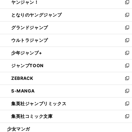
ヤンジャン！
く
で
ィ
い
新
開
ン
ウ
し
となりのヤングジャンプ
く
ド
ィ
い
新
ウ
ン
ウ
し
グランドジャンプ
で
ド
ィ
い
新
開
ウ
ン
ウ
し
ウルトラジャンプ
く
で
ド
ィ
い
新
開
ウ
ン
ウ
し
少年ジャンプ+
く
で
ド
ィ
い
新
開
ウ
ン
ウ
し
ジャンプTOON
く
で
ド
ィ
い
新
開
ウ
ン
ウ
し
ZEBRACK
く
で
ド
ィ
い
新
開
ウ
ン
ウ
し
S-MANGA
く
で
ド
ィ
い
新
開
ウ
ン
ウ
し
集英社ジャンプリミックス
く
で
ド
ィ
い
新
開
ウ
ン
ウ
し
集英社コミック文庫
く
で
ド
ィ
い
新
開
ウ
ン
ウ
し
少女マンガ
く
で
ド
ィ
い