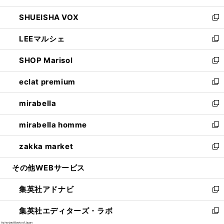
ウ
ン
ウ
し
SHUEISHA VOX
で
ド
ィ
い
新
開
ウ
ン
ウ
し
LEEマルシェ
く
で
ド
ィ
い
新
開
ウ
ン
ウ
し
SHOP Marisol
く
で
ド
ィ
い
新
開
ウ
ン
ウ
し
eclat premium
く
で
ド
ィ
い
新
開
ウ
ン
ウ
し
mirabella
く
で
ド
ィ
い
新
開
ウ
ン
ウ
し
mirabella homme
く
で
ド
ィ
い
新
開
ウ
ン
ウ
し
zakka market
く
で
ド
ィ
い
新
開
ウ
ン
ウ
し
その他WEBサービス
く
で
ド
ィ
い
開
ウ
ン
ウ
集英社アドナビ
く
で
ド
ィ
新
開
ウ
ン
し
集英社エディターズ・ラボ
く
で
ド
い
新
開
ウ
ウ
し