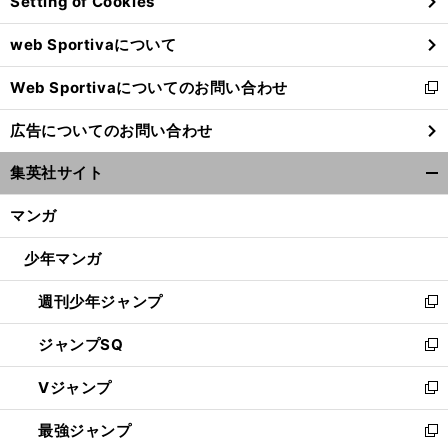
Setting of Cookies
ド
ウ
web Sportivaについて
で
開
Web Sportivaについてのお問い合わせ
く
新
し
広告についてのお問い合わせ
い
ウ
集英社サイト
ィ
開
ン
く/
マンガ
ド
閉
ウ
じ
少年マンガ
で
る
開
週刊少年ジャンプ
く
新
し
ジャンプSQ
い
新
ウ
し
Vジャンプ
ィ
い
新
ン
ウ
し
最強ジャンプ
ド
ィ
い
新