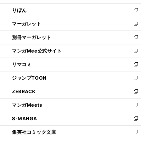
開
ウ
ン
ウ
りぼん
く
で
ド
ィ
新
開
ウ
ン
し
マーガレット
く
で
ド
い
新
開
ウ
ウ
し
別冊マーガレット
く
で
ィ
い
新
開
ン
ウ
し
マンガMee公式サイト
く
ド
ィ
い
新
ウ
ン
ウ
し
リマコミ
で
ド
ィ
い
新
開
ウ
ン
ウ
し
ジャンプTOON
く
で
ド
ィ
い
新
開
ウ
ン
ウ
し
ZEBRACK
く
で
ド
ィ
い
新
開
ウ
ン
ウ
し
マンガMeets
く
で
ド
ィ
い
新
開
ウ
ン
ウ
し
S-MANGA
く
で
ド
ィ
い
新
開
ウ
ン
ウ
し
集英社コミック文庫
く
で
ド
ィ
い
新
開
ウ
ン
ウ
し