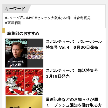
キーワード
#Jリーグ私のMVP
#セレッソ大阪
#小林伸二
#森島寛晃
#西澤明訓
編集部のおすすめ
スポルティーバ バレーボール
特集号 Vol.4 6月30日発売
スポルティーバ 部活特集号
3月16日発売
最新記事などのお知らせが届
く プッシュ通知を受け取る方