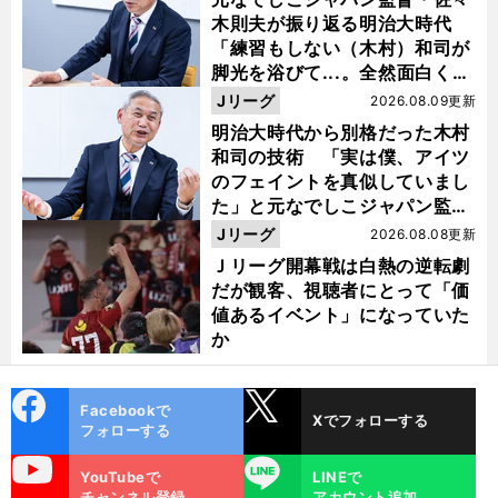
木則夫が振り返る明治大時代
「練習もしない（木村）和司が
脚光を浴びて...。全然面白くな
い４年間でした」
Jリーグ
2026.08.09更新
明治大時代から別格だった木村
和司の技術 「実は僕、アイツ
のフェイントを真似していまし
た」と元なでしこジャパン監
督・佐々木則夫
Jリーグ
2026.08.08更新
Ｊリーグ開幕戦は白熱の逆転劇
だが観客、視聴者にとって「価
値あるイベント」になっていた
か
cebo
X
Facebookで
Xでフォローする
ok
フォローする
uTube
LINE
YouTubeで
LINEで
チャンネル登録
アカウント追加