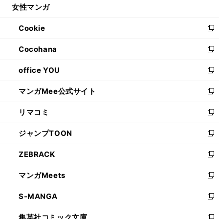
女性マンガ
く
で
ド
ィ
い
開
ウ
ン
ウ
Cookie
く
で
ド
ィ
新
開
ウ
ン
し
Cocohana
く
で
ド
い
新
開
ウ
ウ
し
office YOU
く
で
ィ
い
新
開
ン
ウ
し
マンガMee公式サイト
く
ド
ィ
い
新
ウ
ン
ウ
し
リマコミ
で
ド
ィ
い
新
開
ウ
ン
ウ
し
ジャンプTOON
く
で
ド
ィ
い
新
開
ウ
ン
ウ
し
ZEBRACK
く
で
ド
ィ
い
新
開
ウ
ン
ウ
し
マンガMeets
く
で
ド
ィ
い
新
開
ウ
ン
ウ
し
S-MANGA
く
で
ド
ィ
い
新
開
ウ
ン
ウ
し
集英社コミック文庫
く
で
ド
ィ
い