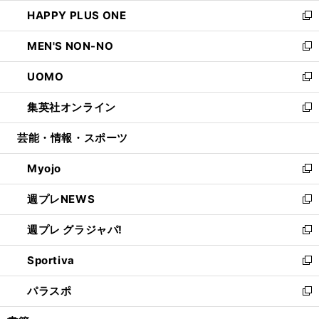
ウ
ン
ウ
し
HAPPY PLUS ONE
く
で
ド
ィ
い
新
開
ウ
ン
ウ
し
MEN'S NON-NO
く
で
ド
ィ
い
新
開
ウ
ン
ウ
し
UOMO
く
で
ド
ィ
い
新
開
ウ
ン
ウ
し
集英社オンライン
く
で
ド
ィ
い
新
開
ウ
ン
ウ
し
芸能・情報・スポーツ
く
で
ド
ィ
い
開
ウ
ン
ウ
Myojo
く
で
ド
ィ
新
開
ウ
ン
し
週プレNEWS
く
で
ド
い
新
開
ウ
ウ
し
週プレ グラジャパ!
く
で
ィ
い
新
開
ン
ウ
し
Sportiva
く
ド
ィ
い
新
ウ
ン
ウ
し
パラスポ
で
ド
ィ
い
新
開
ウ
ン
ウ
し