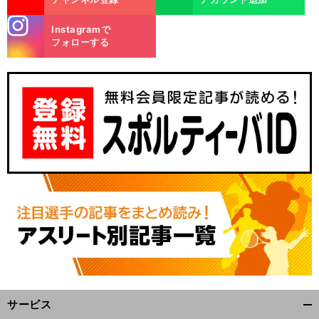
stagra
Instagramで
m
フォローする
サービス
開