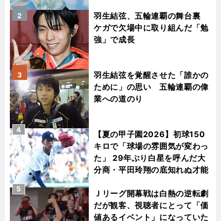
羽生結弦、五輪連覇の舞台裏
2
ケガで欠場中に取り組んだ「勉
強」で成長
羽生結弦を覚醒させた「誰かの
3
ために」の思い 五輪連覇の偉
業への道のり
4
【夏の甲子園2026】初球150
キロで「球場の雰囲気が変わっ
た」 29年ぶり白星を呼んだ大
分商・平田玲翔の底知れぬ才能
5
Ｊリーグ開幕戦は白熱の逆転劇
だが観客、視聴者にとって「価
値あるイベント」になっていた