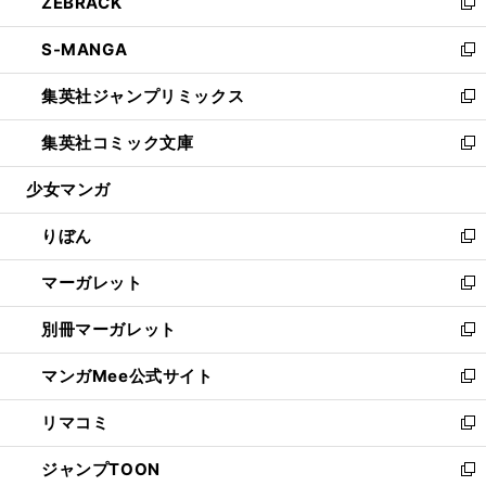
ZEBRACK
く
で
ド
ィ
い
新
開
ウ
ン
ウ
し
S-MANGA
く
で
ド
ィ
い
新
開
ウ
ン
ウ
し
集英社ジャンプリミックス
く
で
ド
ィ
い
新
開
ウ
ン
ウ
し
集英社コミック文庫
く
で
ド
ィ
い
新
開
ウ
ン
ウ
し
少女マンガ
く
で
ド
ィ
い
開
ウ
ン
ウ
りぼん
く
で
ド
ィ
新
開
ウ
ン
し
マーガレット
く
で
ド
い
新
開
ウ
ウ
し
別冊マーガレット
く
で
ィ
い
新
開
ン
ウ
し
マンガMee公式サイト
く
ド
ィ
い
新
ウ
ン
ウ
し
リマコミ
で
ド
ィ
い
新
開
ウ
ン
ウ
し
ジャンプTOON
く
で
ド
ィ
い
新