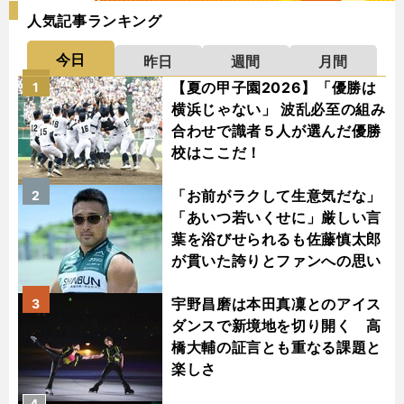
人気記事ランキング
今日
昨日
週間
月間
【夏の甲子園2026】「優勝は
1
横浜じゃない」 波乱必至の組み
合わせで識者５人が選んだ優勝
校はここだ！
「お前がラクして生意気だな」
2
「あいつ若いくせに」厳しい言
葉を浴びせられるも佐藤慎太郎
が貫いた誇りとファンへの思い
宇野昌磨は本田真凜とのアイス
3
ダンスで新境地を切り開く 高
橋大輔の証言とも重なる課題と
楽しさ
4