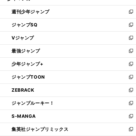
る
開
週刊少年ジャンプ
く
新
し
ジャンプSQ
い
新
ウ
し
Vジャンプ
ィ
い
新
ン
ウ
し
最強ジャンプ
ド
ィ
い
新
ウ
ン
ウ
し
少年ジャンプ+
で
ド
ィ
い
新
開
ウ
ン
ウ
し
ジャンプTOON
く
で
ド
ィ
い
新
開
ウ
ン
ウ
し
ZEBRACK
く
で
ド
ィ
い
新
開
ウ
ン
ウ
し
ジャンプルーキー！
く
で
ド
ィ
い
新
開
ウ
ン
ウ
し
S-MANGA
く
で
ド
ィ
い
新
開
ウ
ン
ウ
し
集英社ジャンプリミックス
く
で
ド
ィ
い
新
開
ウ