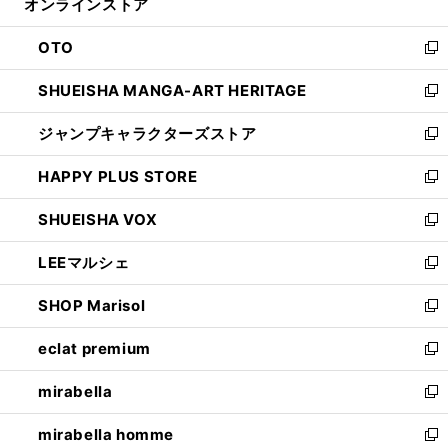
オンラインストア
く
ド
ィ
ウ
ン
OTO
で
ド
新
開
ウ
し
SHUEISHA MANGA-ART HERITAGE
く
で
い
新
開
ウ
し
ジャンプキャラクターズストア
く
ィ
い
新
ン
ウ
し
HAPPY PLUS STORE
ド
ィ
い
新
ウ
ン
ウ
し
SHUEISHA VOX
で
ド
ィ
い
新
開
ウ
ン
ウ
し
LEEマルシェ
く
で
ド
ィ
い
新
開
ウ
ン
ウ
し
SHOP Marisol
く
で
ド
ィ
い
新
開
ウ
ン
ウ
し
eclat premium
く
で
ド
ィ
い
新
開
ウ
ン
ウ
し
mirabella
く
で
ド
ィ
い
新
開
ウ
ン
ウ
し
mirabella homme
く
で
ド
ィ
い
新