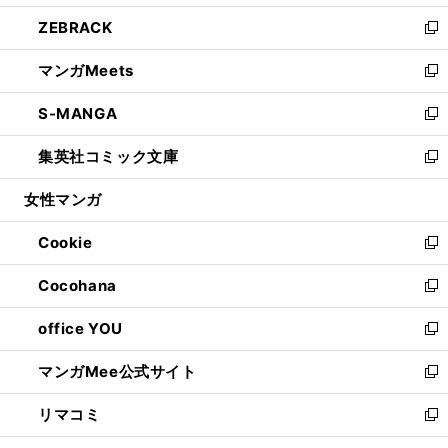
開
ウ
ン
ウ
し
ZEBRACK
く
で
ド
ィ
い
新
開
ウ
ン
ウ
し
マンガMeets
く
で
ド
ィ
い
新
開
ウ
ン
ウ
し
S-MANGA
く
で
ド
ィ
い
新
開
ウ
ン
ウ
し
集英社コミック文庫
く
で
ド
ィ
い
新
開
ウ
ン
ウ
し
女性マンガ
く
で
ド
ィ
い
開
ウ
ン
ウ
Cookie
く
で
ド
ィ
新
開
ウ
ン
し
Cocohana
く
で
ド
い
新
開
ウ
ウ
し
office YOU
く
で
ィ
い
新
開
ン
ウ
し
マンガMee公式サイト
く
ド
ィ
い
新
ウ
ン
ウ
し
リマコミ
で
ド
ィ
い
新
開
ウ
ン
ウ
し