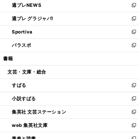
週プレNEWS
く
で
ド
い
新
開
ウ
ウ
し
週プレ グラジャパ!
く
で
ィ
い
新
開
ン
ウ
し
Sportiva
く
ド
ィ
い
新
ウ
ン
ウ
し
パラスポ
で
ド
ィ
い
新
開
ウ
ン
ウ
し
書籍
く
で
ド
ィ
い
開
ウ
ン
ウ
文芸・文庫・総合
く
で
ド
ィ
開
ウ
ン
すばる
く
で
ド
新
開
ウ
し
小説すばる
く
で
い
新
開
ウ
し
集英社 文芸ステーション
く
ィ
い
新
ン
ウ
し
web 集英社文庫
ド
ィ
い
新
ウ
ン
ウ
し
青春と読書
で
ド