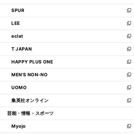
ウ
ン
ウ
し
SPUR
で
ド
ィ
い
新
開
ウ
ン
ウ
し
LEE
く
で
ド
ィ
い
新
開
ウ
ン
ウ
し
eclat
く
で
ド
ィ
い
新
開
ウ
ン
ウ
し
T JAPAN
く
で
ド
ィ
い
新
開
ウ
ン
ウ
し
HAPPY PLUS ONE
く
で
ド
ィ
い
新
開
ウ
ン
ウ
し
MEN'S NON-NO
く
で
ド
ィ
い
新
開
ウ
ン
ウ
し
UOMO
く
で
ド
ィ
い
新
開
ウ
ン
ウ
し
集英社オンライン
く
で
ド
ィ
い
新
開
ウ
ン
ウ
し
芸能・情報・スポーツ
く
で
ド
ィ
い
開
ウ
ン
ウ
Myojo
く
で
ド
ィ
新
開
ウ
ン
し