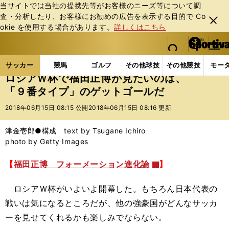
当サイトでは当社の提携先等がお客様のニーズ等について調
査・分析したり、お客様にお勧めの広告を表⽰する⽬的で Co
閉じ
okie を使⽤する場合があります。
詳しくはこちら
る
マイペ
web Sportiva (webスポルティーバ)
検索
メニュ
we
ー
サッカーの記事一覧
Jリーグ他
福田正博
ロシア
b
ジ
サッカー
競馬
ゴルフ
その他球技
その他競技
モー
ス
ロシアＷ杯で福田正博が見たいのは、
ポ
「９番タイプ」のゲットゴールだ
ル
テ
2018年06月15日 08:15 公開
2018年06月15日 08:16 更新
ィ
ー
津金壱郎●構成 text by Tsugane Ichiro
バ
photo by Getty Images
【
福田正博 フォーメーション進化論
】
ロシアＷ杯がいよいよ開幕した。もちろん日本代表の
戦いは気になるところだが、他の強豪国がどんなサッカ
ーを見せてくれるかも楽しみでならない。