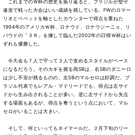
これまでのＷ杯の歴史を振り返ると、ブラジルが堅守
速攻で戦った大会はいい成績を残している。FWのロマー
リオとベベットを軸としたカウンターで得点を重ねた
1994年のアメリカＷ杯、ロナウド、ロナウジーニョ、リ
バウドの「３Ｒ」を擁して臨んだ2002年の日韓Ｗ杯はい
ずれも優勝した。
今大会も７人で守って３人で攻めるスタイルがベース
になるだろう。そのカギを握る両SBは、右SBのダニーロ
は少し不安が残るものの、左SBのマルセロは好調だ。ブ
ラジル代表でもレアル・マドリードでも、得点は左サイ
ドから生み出されることが多い。逆に左サイドから失点
する場面もあるが、得点を奪うという点において、マル
セロがいることは大きい。
そして、何といってもネイマールだ。２月下旬のリー