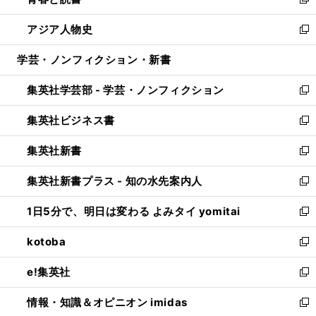
ィ
い
新
開
ウ
ン
ウ
し
アジア人物史
く
で
ド
ィ
い
新
開
ウ
ン
ウ
し
学芸・ノンフィクション・新書
く
で
ド
ィ
い
開
ウ
ン
ウ
集英社学芸部 - 学芸・ノンフィクション
く
で
ド
ィ
新
開
ウ
ン
し
集英社ビジネス書
く
で
ド
い
新
開
ウ
ウ
し
集英社新書
く
で
ィ
い
新
開
ン
ウ
し
集英社新書プラス - 知の水先案内人
く
ド
ィ
い
新
ウ
ン
ウ
し
1日5分で、明日は変わる よみタイ yomitai
で
ド
ィ
い
新
開
ウ
ン
ウ
し
kotoba
く
で
ド
ィ
い
新
開
ウ
ン
ウ
し
e!集英社
く
で
ド
ィ
い
新
開
ウ
ン
ウ
し
情報・知識＆オピニオン imidas
く
で
ド
ィ
い
新