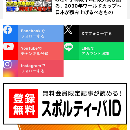
る、2030年ワールドカップへ
日本が積み上げるべきもの
cebo
X
Facebookで
Xでフォローする
ok
フォローする
uTube
LINE
YouTubeで
LINEで
チャンネル登録
アカウント追加
stagra
Instagramで
m
フォローする