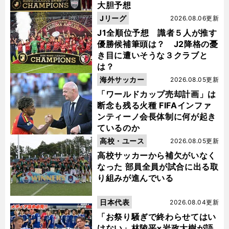
大胆予想
Jリーグ
2026.08.06更新
J1全順位予想 識者５人が推す
優勝候補筆頭は？ J2降格の憂
き目に遭いそうな３クラブと
は？
海外サッカー
2026.08.05更新
「ワールドカップ売却計画」は
断念も残る火種 FIFAインファ
ンティーノ会長体制に何が起き
ているのか
高校・ユース
2026.08.05更新
高校サッカーから補欠がいなく
なった 部員全員が試合に出る取
り組みが進んでいる
日本代表
2026.08.04更新
「お祭り騒ぎで終わらせてはい
けない」林陵平×岩政大樹が語