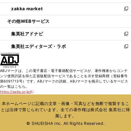
開
ウ
ン
ウ
し
zakka market
く
で
ド
ィ
い
新
開
ウ
ン
ウ
し
その他WEBサービス
く
で
ド
ィ
い
開
ウ
ン
ウ
集英社アドナビ
く
で
ド
ィ
新
開
ウ
ン
し
集英社エディターズ・ラボ
く
で
ド
い
新
開
ウ
ウ
し
く
で
ィ
い
開
ン
ウ
ABJマークは、この電子書店・電子書籍配信サービスが、著作権者からコンテ
く
ド
ィ
ンツ使用許諾を得た正規版配信サービスであることを示す登録商標（登録番号
ウ
ン
第6091713号）です。ABJマークの詳細、ABJマークを掲示しているサービス
で
ド
の一覧はこちら。
開
ウ
https://aebs.or.jp/
新
く
で
し
い
開
本ホームページに記載の文章・画像・写真などを無断で複製するこ
ウ
く
とは法律で禁じられています。全ての著作権は株式会社 集英社に帰
ィ
属します。
ン
ド
© SHUEISHA Inc. All Rights Reserved.
ウ
で