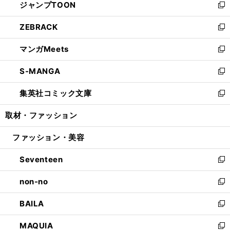
ジャンプTOON
く
で
ド
ィ
い
新
開
ウ
ン
ウ
し
ZEBRACK
く
で
ド
ィ
い
新
開
ウ
ン
ウ
し
マンガMeets
く
で
ド
ィ
い
新
開
ウ
ン
ウ
し
S-MANGA
く
で
ド
ィ
い
新
開
ウ
ン
ウ
し
集英社コミック文庫
く
で
ド
ィ
い
新
開
ウ
ン
ウ
し
取材・ファッション
く
で
ド
ィ
い
開
ウ
ン
ウ
ファッション・美容
く
で
ド
ィ
開
ウ
ン
Seventeen
く
で
ド
新
開
ウ
し
non-no
く
で
い
新
開
ウ
し
BAILA
く
ィ
い
新
ン
ウ
し
MAQUIA
ド
ィ
い
新