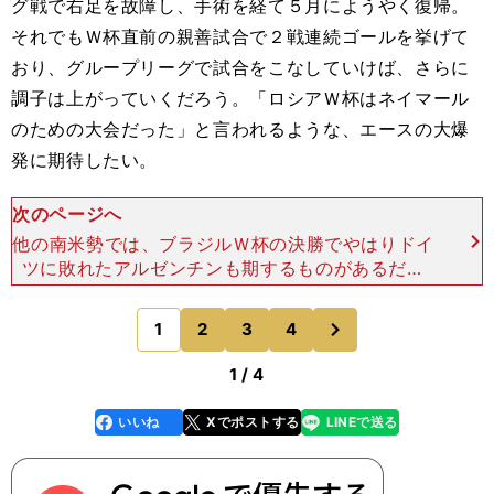
グ戦で右足を故障し、手術を経て５月にようやく復帰。
それでもＷ杯直前の親善試合で２戦連続ゴールを挙げて
おり、グループリーグで試合をこなしていけば、さらに
調子は上がっていくだろう。「ロシアＷ杯はネイマール
のための大会だった」と言われるような、エースの大爆
発に期待したい。
次のページへ
他の南米勢では、ブラジルＷ杯の決勝でやはりドイ
ツに敗れたアルゼンチンも期するものがあるだろ
う。2016年、2017年のコパ・アメリカでも２大会
連続で準優勝に終わっているため、Ｗ杯では何とし
次
1
2
3
4
のページへ
ても優勝を手
1 / 4
いいね
Xでポストする
LINEで送る
line
faceboo
x
k