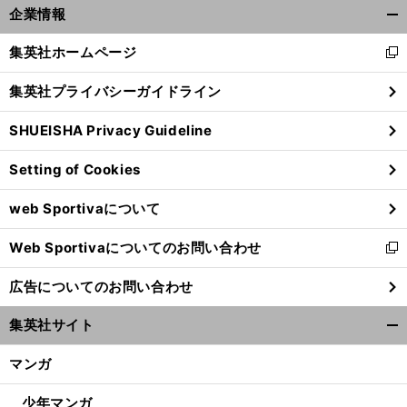
ク
前
企業情報
へ
開
く/
集英社ホームページ
新
閉
し
じ
集英社プライバシーガイドライン
い
る
ウ
SHUEISHA Privacy Guideline
ィ
ン
Setting of Cookies
ド
ウ
web Sportivaについて
で
開
Web Sportivaについてのお問い合わせ
く
新
し
広告についてのお問い合わせ
い
ウ
集英社サイト
ィ
開
ン
く/
マンガ
ド
閉
ウ
じ
少年マンガ
で