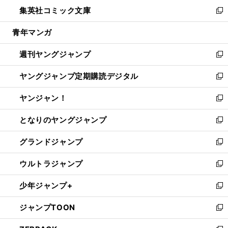
ン
ウ
し
集英社コミック文庫
く
で
ド
ィ
い
新
開
ウ
ン
ウ
し
青年マンガ
く
で
ド
ィ
い
開
ウ
ン
ウ
週刊ヤングジャンプ
く
で
ド
ィ
新
開
ウ
ン
し
ヤングジャンプ定期購読デジタル
く
で
ド
い
新
開
ウ
ウ
し
ヤンジャン！
く
で
ィ
い
新
開
ン
ウ
し
となりのヤングジャンプ
く
ド
ィ
い
新
ウ
ン
ウ
し
グランドジャンプ
で
ド
ィ
い
新
開
ウ
ン
ウ
し
ウルトラジャンプ
く
で
ド
ィ
い
新
開
ウ
ン
ウ
し
少年ジャンプ+
く
で
ド
ィ
い
新
開
ウ
ン
ウ
し
ジャンプTOON
く
で
ド
ィ
い
新
開
ウ
ン
ウ
し