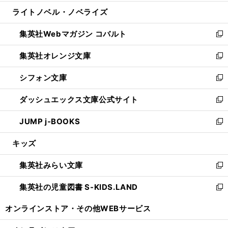
開
ウ
ン
ウ
し
ライトノベル・ノベライズ
く
で
ド
ィ
い
開
ウ
ン
ウ
集英社Webマガジン コバルト
く
で
ド
ィ
新
開
ウ
ン
し
集英社オレンジ文庫
く
で
ド
い
新
開
ウ
ウ
し
シフォン文庫
く
で
ィ
い
新
開
ン
ウ
し
ダッシュエックス文庫公式サイト
く
ド
ィ
い
新
ウ
ン
ウ
し
JUMP j-BOOKS
で
ド
ィ
い
新
開
ウ
ン
ウ
し
キッズ
く
で
ド
ィ
い
開
ウ
ン
ウ
集英社みらい文庫
く
で
ド
ィ
新
開
ウ
ン
し
集英社の児童図書 S-KIDS.LAND
く
で
ド
い
新
開
ウ
ウ
し
オンラインストア・
その他WEBサービス
く
で
ィ
い
開
ン
ウ