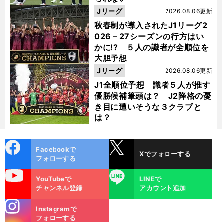
Jリーグ
2026.08.06更新
秋春制が導入されたJ1リーグ2
026－27シーズンの行方はい
かに!? ５人の識者が全順位を
大胆予想
Jリーグ
2026.08.06更新
J1全順位予想 識者５人が推す
優勝候補筆頭は？ J2降格の憂
き目に遭いそうな３クラブと
は？
cebo
X
Facebookで
Xでフォローする
ok
フォローする
uTube
LINE
YouTubeで
LINEで
チャンネル登録
アカウント追加
stagra
Instagramで
m
フォローする