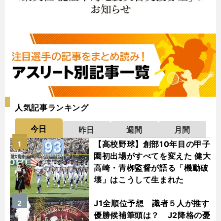
人気記事ランキング
今日
昨日
週間
月間
【高校野球】創部10年目の甲子
1
園初出場がすべてを変えた 健大
高崎・青栁監督が語る「機動破
壊」はこうして生まれた
J1全順位予想 識者５人が推す
2
優勝候補筆頭は？ J2降格の憂