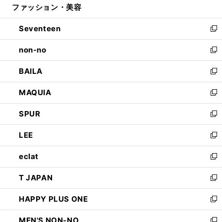
ファッション・美容
く
で
ド
ィ
開
ウ
ン
Seventeen
く
で
ド
新
開
ウ
し
non-no
く
で
い
新
開
ウ
し
BAILA
く
ィ
い
新
ン
ウ
し
MAQUIA
ド
ィ
い
新
ウ
ン
ウ
し
SPUR
で
ド
ィ
い
新
開
ウ
ン
ウ
し
LEE
く
で
ド
ィ
い
新
開
ウ
ン
ウ
し
eclat
く
で
ド
ィ
い
新
開
ウ
ン
ウ
し
T JAPAN
く
で
ド
ィ
い
新
開
ウ
ン
ウ
し
HAPPY PLUS ONE
く
で
ド
ィ
い
新
開
ウ
ン
ウ
し
MEN'S NON-NO
く
で
ド
ィ
い