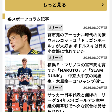
もっと見る
各スポーツコラム記事
Jリーグ
2026.08.07更新
宮市亮のアーセナル時代の同僚
ウォルコットは『ドラゴンボー
ル』が大好き ポドルスキは日向
小次郎に憧れていた
Jリーグ
2026.08.07更新
横浜Ｆ・マリノスの宮市亮を育
てた『NARUTO』と『SLAM
DUNK』 中京大中京の同級
生・木原龍一は"ジャンプ係"だ
った
Jリーグ
2026.08.06更新
サッカー日本代表と無縁のＪリ
ーグ 24年ぶりゴールデン生中
継の開幕戦でヘタな試合は見せ
られない