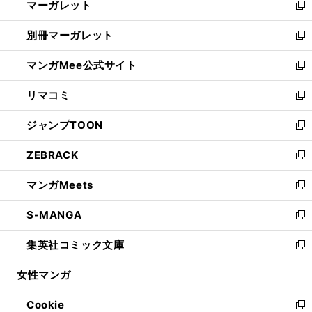
マーガレット
く
で
ド
い
新
開
ウ
ウ
し
別冊マーガレット
く
で
ィ
い
新
開
ン
ウ
し
マンガMee公式サイト
く
ド
ィ
い
新
ウ
ン
ウ
し
リマコミ
で
ド
ィ
い
新
開
ウ
ン
ウ
し
ジャンプTOON
く
で
ド
ィ
い
新
開
ウ
ン
ウ
し
ZEBRACK
く
で
ド
ィ
い
新
開
ウ
ン
ウ
し
マンガMeets
く
で
ド
ィ
い
新
開
ウ
ン
ウ
し
S-MANGA
く
で
ド
ィ
い
新
開
ウ
ン
ウ
し
集英社コミック文庫
く
で
ド
ィ
い
新
開
ウ
ン
ウ
し
女性マンガ
く
で
ド
ィ
い
開
ウ
ン
ウ
Cookie
く
で
ド
ィ
新