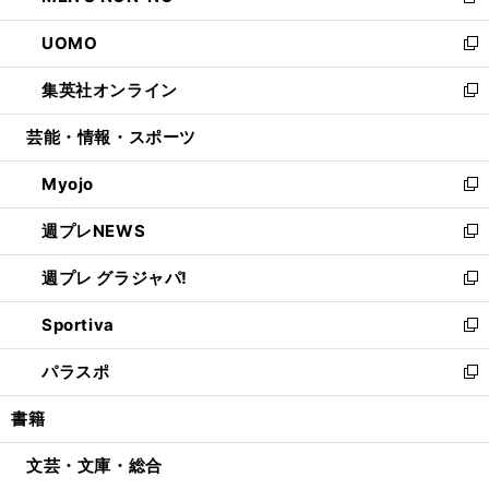
新
開
ウ
ン
ウ
し
UOMO
く
で
ド
ィ
い
新
開
ウ
ン
ウ
し
集英社オンライン
く
で
ド
ィ
い
新
開
ウ
ン
ウ
し
芸能・情報・スポーツ
く
で
ド
ィ
い
開
ウ
ン
ウ
Myojo
く
で
ド
ィ
新
開
ウ
ン
し
週プレNEWS
く
で
ド
い
新
開
ウ
ウ
し
週プレ グラジャパ!
く
で
ィ
い
新
開
ン
ウ
し
Sportiva
く
ド
ィ
い
新
ウ
ン
ウ
し
パラスポ
で
ド
ィ
い
新
開
ウ
ン
ウ
し
書籍
く
で
ド
ィ
い
開
ウ
ン
ウ
文芸・文庫・総合
く
で
ド
ィ
開