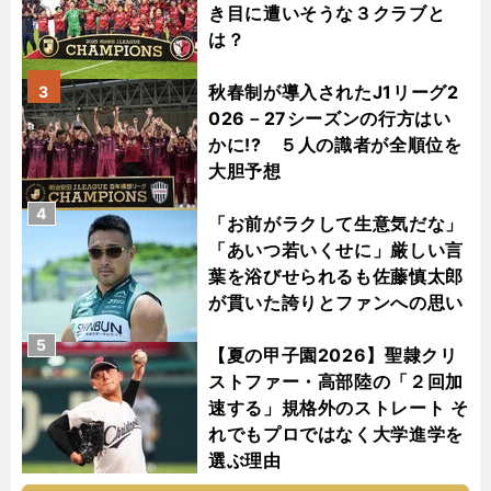
き目に遭いそうな３クラブと
は？
秋春制が導入されたJ1リーグ2
3
026－27シーズンの行方はい
かに!? ５人の識者が全順位を
大胆予想
4
「お前がラクして生意気だな」
「あいつ若いくせに」厳しい言
葉を浴びせられるも佐藤慎太郎
が貫いた誇りとファンへの思い
5
【夏の甲子園2026】聖隷クリ
ストファー・高部陸の「２回加
速する」規格外のストレート そ
れでもプロではなく大学進学を
選ぶ理由