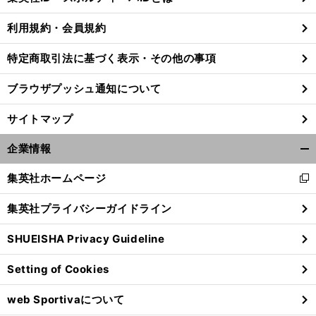
る
利用規約・会員規約
特定商取引法に基づく表示・その他の事項
ブラウザプッシュ通知について
サイトマップ
企業情報
開
く/
集英社ホームページ
新
閉
し
じ
集英社プライバシーガイドライン
い
る
、
ウ
前
山
初の
へ
「
さない
SHUEISHA Privacy Guideline
へ
ィ
J1
ン
Setting of Cookies
ド
ウ
web Sportivaについて
で
開