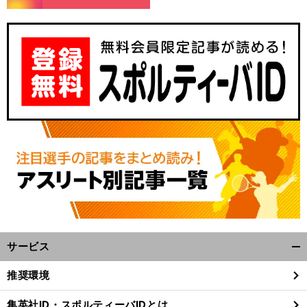
サービス
開
く/
推奨環境
閉
じ
集英社ID・スポルティーバIDとは