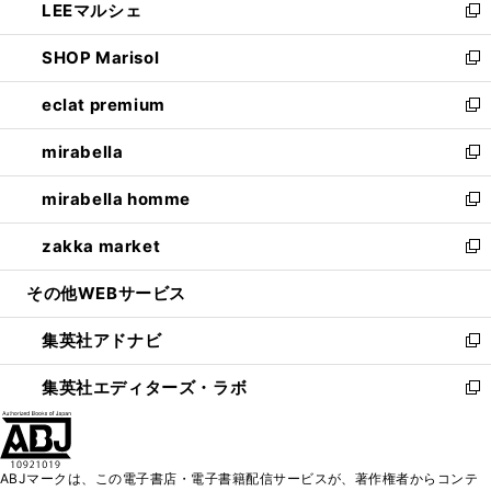
LEEマルシェ
く
で
ド
ィ
い
新
開
ウ
ン
ウ
し
SHOP Marisol
く
で
ド
ィ
い
新
開
ウ
ン
ウ
し
eclat premium
く
で
ド
ィ
い
新
開
ウ
ン
ウ
し
mirabella
く
で
ド
ィ
い
新
開
ウ
ン
ウ
し
mirabella homme
く
で
ド
ィ
い
新
開
ウ
ン
ウ
し
zakka market
く
で
ド
ィ
い
新
開
ウ
ン
ウ
し
その他WEBサービス
く
で
ド
ィ
い
開
ウ
ン
ウ
集英社アドナビ
く
で
ド
ィ
新
開
ウ
ン
し
集英社エディターズ・ラボ
く
で
ド
い
新
開
ウ
ウ
し
く
で
ィ
い
開
ン
ウ
ABJマークは、この電子書店・電子書籍配信サービスが、著作権者からコンテ
く
ド
ィ