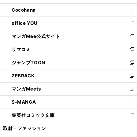
開
ウ
ン
し
Cocohana
く
で
ド
い
新
開
ウ
ウ
し
office YOU
く
で
ィ
い
新
開
ン
ウ
し
マンガMee公式サイト
く
ド
ィ
い
新
ウ
ン
ウ
し
リマコミ
で
ド
ィ
い
新
開
ウ
ン
ウ
し
ジャンプTOON
く
で
ド
ィ
い
新
開
ウ
ン
ウ
し
ZEBRACK
く
で
ド
ィ
い
新
開
ウ
ン
ウ
し
マンガMeets
く
で
ド
ィ
い
新
開
ウ
ン
ウ
し
S-MANGA
く
で
ド
ィ
い
新
開
ウ
ン
ウ
し
集英社コミック文庫
く
で
ド
ィ
い
新
開
ウ
ン
ウ
し
取材・ファッション
く
で
ド
ィ
い
開
ウ
ン
ウ