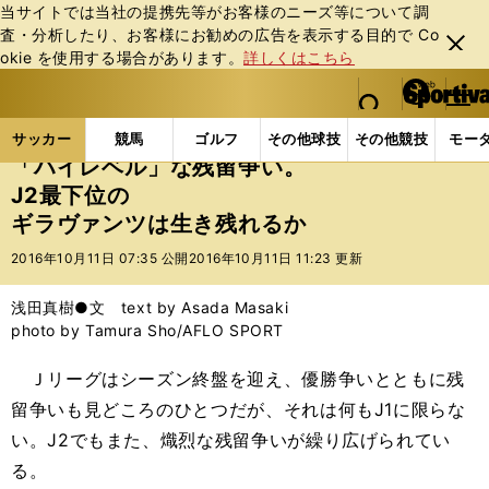
当サイトでは当社の提携先等がお客様のニーズ等について調
査・分析したり、お客様にお勧めの広告を表⽰する⽬的で Co
閉じ
okie を使⽤する場合があります。
詳しくはこちら
る
マイペ
web Sportiva (webスポルティーバ)
検索
メニュ
we
ー
サッカーの記事一覧
Jリーグ他
Jリーグ
「ハイ
b
ジ
サッカー
競馬
ゴルフ
その他球技
その他競技
モー
ス
「ハイレベル」な残留争い。
ポ
J2最下位の
ル
ギラヴァンツは生き残れるか
テ
ィ
2016年10月11日 07:35 公開
2016年10月11日 11:23 更新
ー
バ
浅田真樹●文 text by Asada Masaki
photo by Tamura Sho/AFLO SPORT
Ｊリーグはシーズン終盤を迎え、優勝争いとともに残
留争いも見どころのひとつだが、それは何もJ1に限らな
い。J2でもまた、熾烈な残留争いが繰り広げられてい
る。