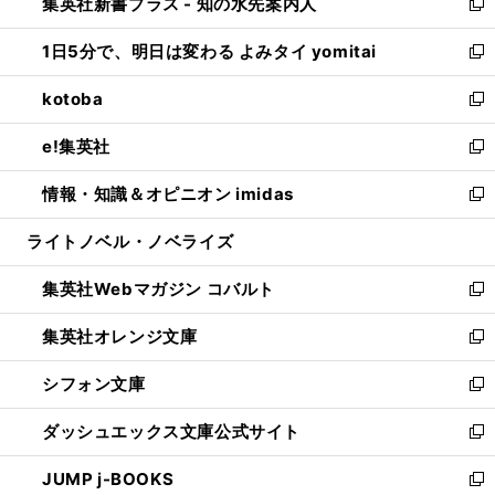
集英社新書プラス - 知の水先案内人
く
ド
ィ
い
新
ウ
ン
ウ
し
1日5分で、明日は変わる よみタイ yomitai
で
ド
ィ
い
新
開
ウ
ン
ウ
し
kotoba
く
で
ド
ィ
い
新
開
ウ
ン
ウ
し
e!集英社
く
で
ド
ィ
い
新
開
ウ
ン
ウ
し
情報・知識＆オピニオン imidas
く
で
ド
ィ
い
新
開
ウ
ン
ウ
し
ライトノベル・ノベライズ
く
で
ド
ィ
い
開
ウ
ン
ウ
集英社Webマガジン コバルト
く
で
ド
ィ
新
開
ウ
ン
し
集英社オレンジ文庫
く
で
ド
い
新
開
ウ
ウ
し
シフォン文庫
く
で
ィ
い
新
開
ン
ウ
し
ダッシュエックス文庫公式サイト
く
ド
ィ
い
新
ウ
ン
ウ
し
JUMP j-BOOKS
で
ド
ィ
い
新