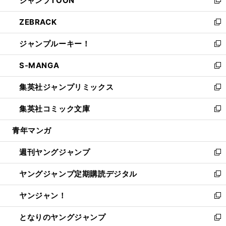
ジャンプTOON
で
ド
ィ
い
新
開
ウ
ン
ウ
し
ZEBRACK
く
で
ド
ィ
い
新
開
ウ
ン
ウ
し
ジャンプルーキー！
く
で
ド
ィ
い
新
開
ウ
ン
ウ
し
S-MANGA
く
で
ド
ィ
い
新
開
ウ
ン
ウ
し
集英社ジャンプリミックス
く
で
ド
ィ
い
新
開
ウ
ン
ウ
し
集英社コミック文庫
く
で
ド
ィ
い
新
開
ウ
ン
ウ
し
青年マンガ
く
で
ド
ィ
い
開
ウ
ン
ウ
週刊ヤングジャンプ
く
で
ド
ィ
新
開
ウ
ン
し
ヤングジャンプ定期購読デジタル
く
で
ド
い
新
開
ウ
ウ
し
ヤンジャン！
く
で
ィ
い
新
開
ン
ウ
し
となりのヤングジャンプ
く
ド
ィ
い
新