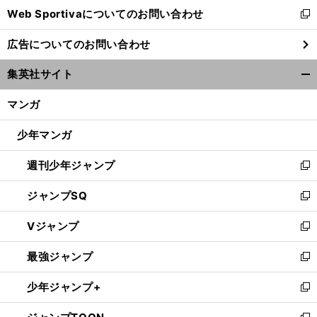
Web Sportivaについてのお問い合わせ
く
新
し
広告についてのお問い合わせ
い
ウ
集英社サイト
ィ
開
ン
く/
マンガ
ド
閉
ウ
じ
少年マンガ
で
る
開
週刊少年ジャンプ
く
新
し
ジャンプSQ
い
新
ウ
し
Vジャンプ
ィ
い
新
ン
ウ
し
最強ジャンプ
ド
ィ
い
新
ウ
ン
ウ
し
少年ジャンプ+
で
ド
ィ
い
新
開
ウ
ン
ウ
し
く