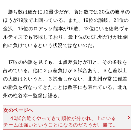
勝ち数は確かにJ2最少だが、負け数では20位の岐阜の
ほうが19敗で上回っている。また、19位の讃岐、21位の
金沢、15位のロアッソ熊本が16敗、12位にいる徳島ヴォ
ルティスでも15敗しており、最下位の北九州だけが圧倒
的に負けているという状況ではないのだ。
17敗の内訳を見ても、１点差負けが11と、その多数を
占めている。他に２点差負けが３試合あり、３点差以上
の大敗はというと、３試合しかない。北九州が常に僅差
の勝負を行なってきたことは数字にも表れている。北九
州の柱谷幸一監督は語る。
次のページへ
「40試合近くやってきて順位が分かれ、上にいる
チームは強いということになるのだろうが、勝てる
チャンスはどのチームにもあるのではないか。上の