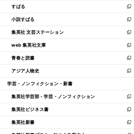
ウ
ン
すばる
く
で
ド
新
開
ウ
し
小説すばる
く
で
い
新
開
ウ
し
集英社 文芸ステーション
く
ィ
い
新
ン
ウ
し
web 集英社文庫
ド
ィ
い
新
ウ
ン
ウ
し
青春と読書
で
ド
ィ
い
新
開
ウ
ン
ウ
し
アジア人物史
く
で
ド
ィ
い
新
開
ウ
ン
ウ
し
学芸・ノンフィクション・新書
く
で
ド
ィ
い
開
ウ
ン
ウ
集英社学芸部 - 学芸・ノンフィクション
く
で
ド
ィ
新
開
ウ
ン
し
集英社ビジネス書
く
で
ド
い
新
開
ウ
ウ
し
集英社新書
く
で
ィ
い
新
開
ン
ウ
し