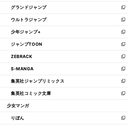
ウ
ン
ウ
し
グランドジャンプ
で
ド
ィ
い
新
開
ウ
ン
ウ
し
ウルトラジャンプ
く
で
ド
ィ
い
新
開
ウ
ン
ウ
し
少年ジャンプ+
く
で
ド
ィ
い
新
開
ウ
ン
ウ
し
ジャンプTOON
く
で
ド
ィ
い
新
開
ウ
ン
ウ
し
ZEBRACK
く
で
ド
ィ
い
新
開
ウ
ン
ウ
し
S-MANGA
く
で
ド
ィ
い
新
開
ウ
ン
ウ
し
集英社ジャンプリミックス
く
で
ド
ィ
い
新
開
ウ
ン
ウ
し
集英社コミック文庫
く
で
ド
ィ
い
新
開
ウ
ン
ウ
し
少女マンガ
く
で
ド
ィ
い
開
ウ
ン
ウ
りぼん
く
で
ド
ィ
新
開
ウ
ン
し