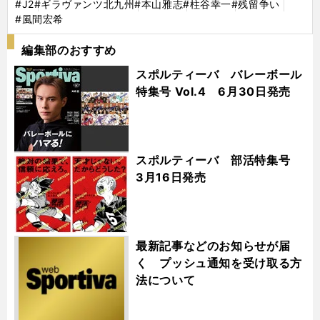
#J2
#ギラヴァンツ北九州
#本山雅志
#柱谷幸一
#残留争い
#風間宏希
編集部のおすすめ
スポルティーバ バレーボール
特集号 Vol.4 6月30日発売
スポルティーバ 部活特集号
3月16日発売
最新記事などのお知らせが届
く プッシュ通知を受け取る方
法について