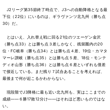
J2リーグ第35節終了時点で、J3への自動降格となる最
下位（22位）にいるのは、ギラヴァンツ北九州（勝ち点
30）だ。
とはいえ、入れ替え戦に回る21位のツエーゲン金沢
（勝ち点33）とは勝ち点３差しかなく、残留圏内の20
位・FC岐阜（勝ち点34）とは勝ち点４差、19位・カマタ
マーレ讃岐（勝ち点35）とは勝ち点５差、18位・モンテ
ディオ山形（勝ち点36）とは勝ち点６差といずれも僅差
で接近している。まだ残り７試合あることを考えれば、
最後まで何が起こるかわからない。
現段階でJ3降格に最も近い北九州も、実はここまでの
成績――６勝17敗12分け――はそれほど悪いものではな
い。