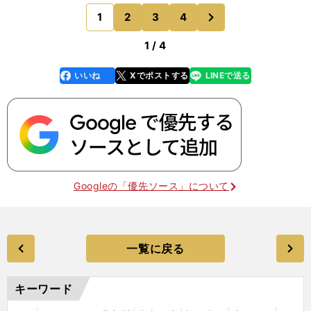
チームにしても、下（のチーム）とやるからといっ
次
1
2
3
4
のページへ
て、簡単に勝てる
1 / 4
いいね
Xでポストする
LINEで送る
line
faceboo
x
k
Googleの「優先ソース」について
一覧に戻る
キーワード