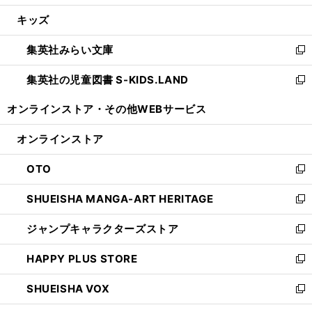
開
ウ
ン
ウ
し
キッズ
く
で
ド
ィ
い
開
ウ
ン
ウ
集英社みらい文庫
く
で
ド
ィ
新
開
ウ
ン
し
集英社の児童図書 S-KIDS.LAND
く
で
ド
い
新
開
ウ
ウ
し
オンラインストア・
その他WEBサービス
く
で
ィ
い
開
ン
ウ
オンラインストア
く
ド
ィ
ウ
ン
OTO
で
ド
新
開
ウ
し
SHUEISHA MANGA-ART HERITAGE
く
で
い
新
開
ウ
し
ジャンプキャラクターズストア
く
ィ
い
新
ン
ウ
し
HAPPY PLUS STORE
ド
ィ
い
新
ウ
ン
ウ
し
SHUEISHA VOX
で
ド
ィ
い
新
開
ウ
ン
ウ
し