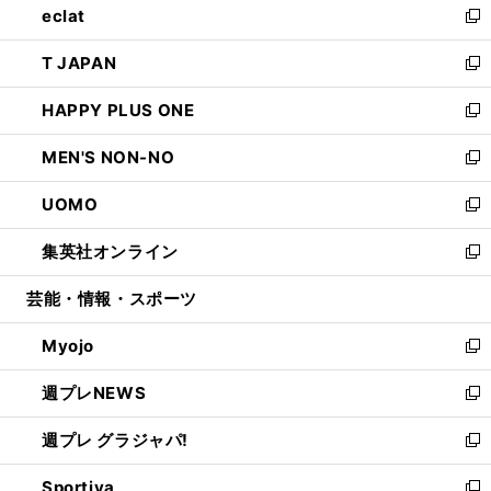
eclat
く
で
ド
ィ
い
新
開
ウ
ン
ウ
し
T JAPAN
く
で
ド
ィ
い
新
開
ウ
ン
ウ
し
HAPPY PLUS ONE
く
で
ド
ィ
い
新
開
ウ
ン
ウ
し
MEN'S NON-NO
く
で
ド
ィ
い
新
開
ウ
ン
ウ
し
UOMO
く
で
ド
ィ
い
新
開
ウ
ン
ウ
し
集英社オンライン
く
で
ド
ィ
い
新
開
ウ
ン
ウ
し
芸能・情報・スポーツ
く
で
ド
ィ
い
開
ウ
ン
ウ
Myojo
く
で
ド
ィ
新
開
ウ
ン
し
週プレNEWS
く
で
ド
い
新
開
ウ
ウ
し
週プレ グラジャパ!
く
で
ィ
い
新
開
ン
ウ
し
Sportiva
く
ド
ィ
い