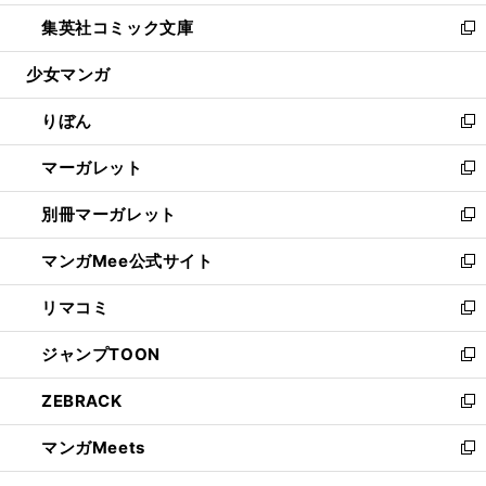
開
ウ
ン
ウ
し
集英社コミック文庫
く
で
ド
ィ
い
新
開
ウ
ン
ウ
し
少女マンガ
く
で
ド
ィ
い
開
ウ
ン
ウ
りぼん
く
で
ド
ィ
新
開
ウ
ン
し
マーガレット
く
で
ド
い
新
開
ウ
ウ
し
別冊マーガレット
く
で
ィ
い
新
開
ン
ウ
し
マンガMee公式サイト
く
ド
ィ
い
新
ウ
ン
ウ
し
リマコミ
で
ド
ィ
い
新
開
ウ
ン
ウ
し
ジャンプTOON
く
で
ド
ィ
い
新
開
ウ
ン
ウ
し
ZEBRACK
く
で
ド
ィ
い
新
開
ウ
ン
ウ
し
マンガMeets
く
で
ド
ィ
い
新
開
ウ
ン
ウ
し