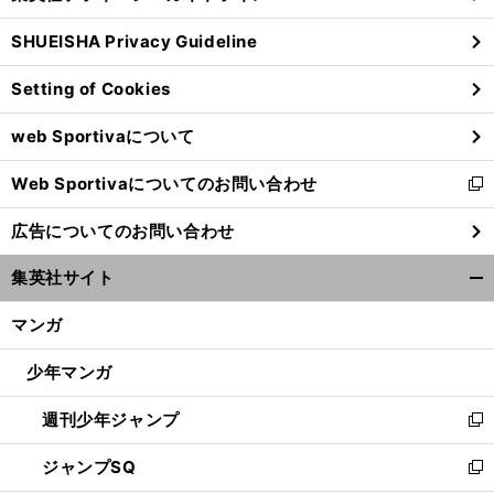
る
ウ
SHUEISHA Privacy Guideline
ィ
ン
Setting of Cookies
ド
ウ
web Sportivaについて
で
開
Web Sportivaについてのお問い合わせ
く
新
し
広告についてのお問い合わせ
い
ウ
集英社サイト
ィ
開
ン
く/
マンガ
ド
閉
ウ
じ
少年マンガ
で
る
開
週刊少年ジャンプ
く
新
し
ジャンプSQ
い
新
ウ