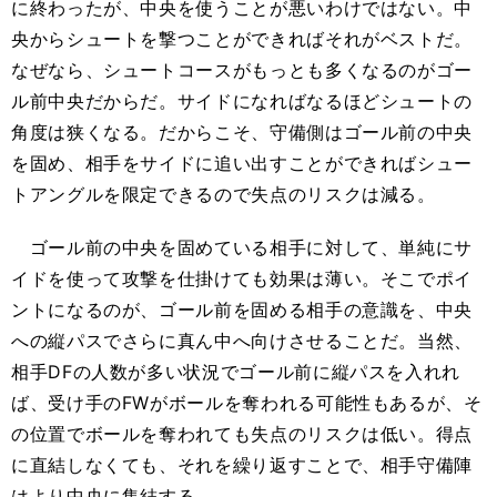
に終わったが、中央を使うことが悪いわけではない。中
央からシュートを撃つことができればそれがベストだ。
なぜなら、シュートコースがもっとも多くなるのがゴー
ル前中央だからだ。サイドになればなるほどシュートの
角度は狭くなる。だからこそ、守備側はゴール前の中央
を固め、相手をサイドに追い出すことができればシュー
トアングルを限定できるので失点のリスクは減る。
ゴール前の中央を固めている相手に対して、単純にサ
イドを使って攻撃を仕掛けても効果は薄い。そこでポイ
ントになるのが、ゴール前を固める相手の意識を、中央
への縦パスでさらに真ん中へ向けさせることだ。当然、
相手DFの人数が多い状況でゴール前に縦パスを入れれ
ば、受け手のFWがボールを奪われる可能性もあるが、そ
の位置でボールを奪われても失点のリスクは低い。得点
に直結しなくても、それを繰り返すことで、相手守備陣
はより中央に集結する。