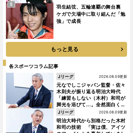
5
羽生結弦、五輪連覇の舞台裏
ケガで欠場中に取り組んだ「勉
強」で成長
もっと見る
各スポーツコラム記事
Jリーグ
2026.08.09更新
元なでしこジャパン監督・佐々
木則夫が振り返る明治大時代
「練習もしない（木村）和司が
脚光を浴びて...。全然面白くな
い４年間でした」
Jリーグ
2026.08.09更新
明治大時代から別格だった木村
和司の技術 「実は僕、アイツ