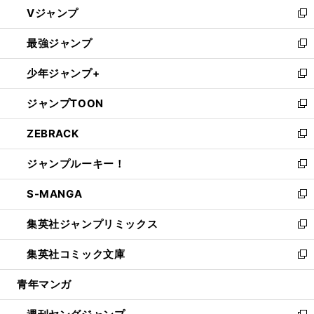
し
Vジャンプ
ィ
い
新
ン
ウ
し
最強ジャンプ
ド
ィ
い
新
ウ
ン
ウ
し
少年ジャンプ+
で
ド
ィ
い
新
開
ウ
ン
ウ
し
ジャンプTOON
く
で
ド
ィ
い
新
開
ウ
ン
ウ
し
ZEBRACK
く
で
ド
ィ
い
新
開
ウ
ン
ウ
し
ジャンプルーキー！
く
で
ド
ィ
い
新
開
ウ
ン
ウ
し
S-MANGA
く
で
ド
ィ
い
新
開
ウ
ン
ウ
し
集英社ジャンプリミックス
く
で
ド
ィ
い
新
開
ウ
ン
ウ
し
集英社コミック文庫
く
で
ド
ィ
い
新
開
ウ
ン
ウ
し
青年マンガ
く
で
ド
ィ
い
開
ウ
ン
ウ
く