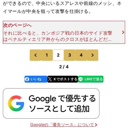
ができるので、中央にいるスアレスや前線のメッシ、ネ
イマールが中央を狙って攻撃を仕掛ける。
次のページへ
それに比べると、カンボジア戦の日本のサイド攻撃
はペナルティエリア外からのクロスがほとんどだっ
た。また、中央へのドリブル突破や、ボランチから
ワントップの岡崎慎司に縦パスが入るシーンは少な
次
1
2
3
4
のページへ
のページへ
かった。そのため
前
2 / 4
いいね
Xでポストする
LINEで送る
line
faceboo
x
k
Googleの「優先ソース」について