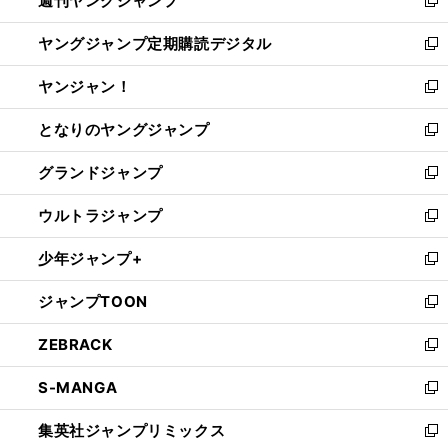
週刊ヤングジャンプ
で
ド
ィ
新
開
ウ
ン
し
ヤングジャンプ定期購読デジタル
く
で
ド
い
新
開
ウ
ウ
し
ヤンジャン！
く
で
ィ
い
新
開
ン
ウ
し
となりのヤングジャンプ
く
ド
ィ
い
新
ウ
ン
ウ
し
グランドジャンプ
で
ド
ィ
い
新
開
ウ
ン
ウ
し
ウルトラジャンプ
く
で
ド
ィ
い
新
開
ウ
ン
ウ
し
少年ジャンプ+
く
で
ド
ィ
い
新
開
ウ
ン
ウ
し
ジャンプTOON
く
で
ド
ィ
い
新
開
ウ
ン
ウ
し
ZEBRACK
く
で
ド
ィ
い
新
開
ウ
ン
ウ
し
S-MANGA
く
で
ド
ィ
い
新
開
ウ
ン
ウ
し
集英社ジャンプリミックス
く
で
ド
ィ
い
新