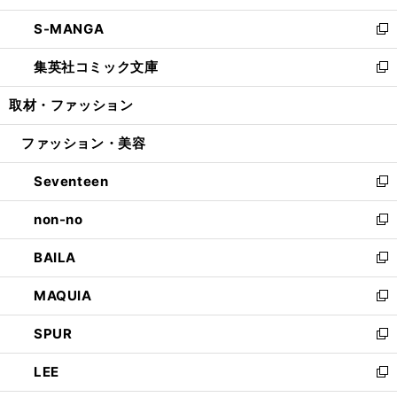
開
ウ
ン
ウ
し
S-MANGA
く
で
ド
ィ
い
新
開
ウ
ン
ウ
し
集英社コミック文庫
く
で
ド
ィ
い
新
開
ウ
ン
ウ
し
取材・ファッション
く
で
ド
ィ
い
開
ウ
ン
ウ
ファッション・美容
く
で
ド
ィ
開
ウ
ン
Seventeen
く
で
ド
新
開
ウ
し
non-no
く
で
い
新
開
ウ
し
BAILA
く
ィ
い
新
ン
ウ
し
MAQUIA
ド
ィ
い
新
ウ
ン
ウ
し
SPUR
で
ド
ィ
い
新
開
ウ
ン
ウ
し
LEE
く
で
ド
ィ
い
新
開
ウ
ン
ウ
し