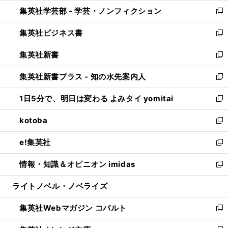
ウ
ン
ウ
集英社学芸部 - 学芸・ノンフィクション
く
で
ド
ィ
新
開
ウ
ン
し
集英社ビジネス書
く
で
ド
い
新
開
ウ
ウ
し
集英社新書
く
で
ィ
い
新
開
ン
ウ
し
集英社新書プラス - 知の水先案内人
く
ド
ィ
い
新
ウ
ン
ウ
し
1日5分で、明日は変わる よみタイ yomitai
で
ド
ィ
い
新
開
ウ
ン
ウ
し
kotoba
く
で
ド
ィ
い
新
開
ウ
ン
ウ
し
e!集英社
く
で
ド
ィ
い
新
開
ウ
ン
ウ
し
情報・知識＆オピニオン imidas
く
で
ド
ィ
い
新
開
ウ
ン
ウ
し
ライトノベル・ノベライズ
く
で
ド
ィ
い
開
ウ
ン
ウ
集英社Webマガジン コバルト
く
で
ド
ィ
新
開
ウ
ン
し