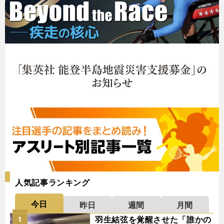
人気記事ランキング
今日
昨日
週間
月間
羽生結弦を覚醒させた「誰かの
1