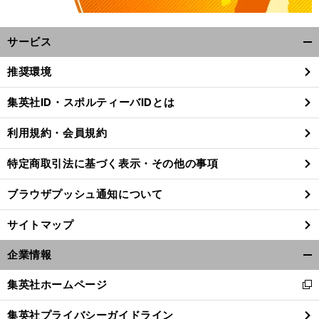
サービス
開
く/
推奨環境
閉
じ
集英社ID・スポルティーバIDとは
る
利用規約・会員規約
特定商取引法に基づく表示・その他の事項
ブラウザプッシュ通知について
サイトマップ
企業情報
開
く/
集英社ホームページ
前
新
閉
へ
し
じ
集英社プライバシーガイドライン
い