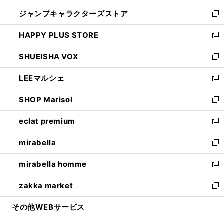
開
ウ
し
ジャンプキャラクターズストア
く
ィ
い
新
ン
ウ
し
HAPPY PLUS STORE
ド
ィ
い
新
ウ
ン
ウ
し
SHUEISHA VOX
で
ド
ィ
い
新
開
ウ
ン
ウ
し
LEEマルシェ
く
で
ド
ィ
い
新
開
ウ
ン
ウ
し
SHOP Marisol
く
で
ド
ィ
い
新
開
ウ
ン
ウ
し
eclat premium
く
で
ド
ィ
い
新
開
ウ
ン
ウ
し
mirabella
く
で
ド
ィ
い
新
開
ウ
ン
ウ
し
mirabella homme
く
で
ド
ィ
い
新
開
ウ
ン
ウ
し
zakka market
く
で
ド
ィ
い
新
開
ウ
ン
ウ
し
その他WEBサービス
く
で
ド
ィ
い
開
ウ
ン
ウ