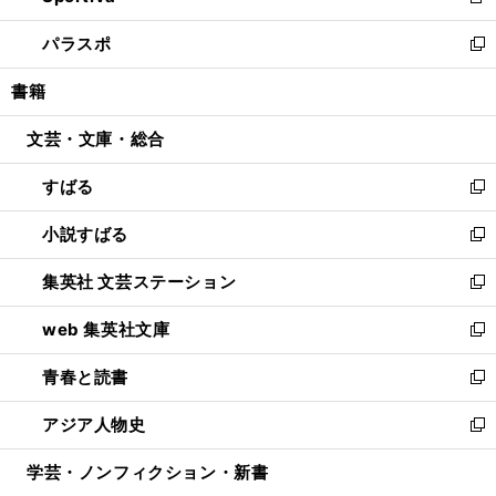
新
ウ
ン
ウ
し
パラスポ
で
ド
ィ
い
新
開
ウ
ン
ウ
し
書籍
く
で
ド
ィ
い
開
ウ
ン
ウ
文芸・文庫・総合
く
で
ド
ィ
開
ウ
ン
すばる
く
で
ド
新
開
ウ
し
小説すばる
く
で
い
新
開
ウ
し
集英社 文芸ステーション
く
ィ
い
新
ン
ウ
し
web 集英社文庫
ド
ィ
い
新
ウ
ン
ウ
し
青春と読書
で
ド
ィ
い
新
開
ウ
ン
ウ
し
アジア人物史
く
で
ド
ィ
い
新
開
ウ
ン
ウ
し
学芸・ノンフィクション・新書
く
で
ド
ィ
い
開