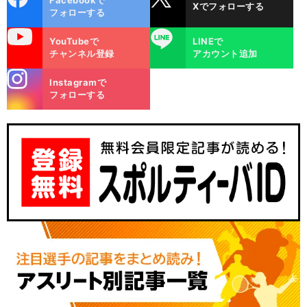
Facebookで
Xでフォローする
ok
フォローする
uTube
LINE
YouTubeで
LINEで
チャンネル登録
アカウント追加
stagra
Instagramで
m
フォローする