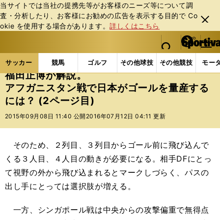
当サイトでは当社の提携先等がお客様のニーズ等について調
査・分析したり、お客様にお勧めの広告を表⽰する⽬的で Co
閉じ
okie を使⽤する場合があります。
詳しくはこちら
る
マイペ
web Sportiva (webスポルティーバ)
検索
メニュ
we
ー
サッカーの記事一覧
Jリーグ他
福田正博
福田正
b
ジ
サッカー
競馬
ゴルフ
その他球技
その他競技
モー
ス
福田正博が解説。
ポ
アフガニスタン戦で日本がゴールを量産する
ル
には？ (2ページ目)
テ
ィ
2015年09月08日 11:40 公開
2016年07月12日 04:11 更新
ー
バ
そのため、２列目、３列目からゴール前に飛び込んで
くる３人目、４人目の動きが必要になる。相手DFにとっ
て視野の外から飛び込まれるとマークしづらく、パスの
出し手にとっては選択肢が増える。
一方、シンガポール戦は中央からの攻撃偏重で無得点