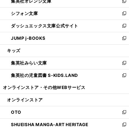
集英社オレンジ文庫
く
で
ド
い
新
開
ウ
ウ
し
シフォン文庫
く
で
ィ
い
新
開
ン
ウ
し
ダッシュエックス文庫公式サイト
く
ド
ィ
い
新
ウ
ン
ウ
し
JUMP j-BOOKS
で
ド
ィ
い
新
開
ウ
ン
ウ
し
キッズ
く
で
ド
ィ
い
開
ウ
ン
ウ
集英社みらい文庫
く
で
ド
ィ
新
開
ウ
ン
し
集英社の児童図書 S-KIDS.LAND
く
で
ド
い
新
開
ウ
ウ
し
オンラインストア・
その他WEBサービス
く
で
ィ
い
開
ン
ウ
オンラインストア
く
ド
ィ
ウ
ン
OTO
で
ド
新
開
ウ
し
SHUEISHA MANGA-ART HERITAGE
く
で
い
新