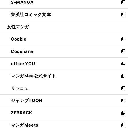
S-MANGA
く
で
ド
ィ
い
新
開
ウ
ン
ウ
し
集英社コミック文庫
く
で
ド
ィ
い
新
開
ウ
ン
ウ
し
女性マンガ
く
で
ド
ィ
い
開
ウ
ン
ウ
Cookie
く
で
ド
ィ
新
開
ウ
ン
し
Cocohana
く
で
ド
い
新
開
ウ
ウ
し
office YOU
く
で
ィ
い
新
開
ン
ウ
し
マンガMee公式サイト
く
ド
ィ
い
新
ウ
ン
ウ
し
リマコミ
で
ド
ィ
い
新
開
ウ
ン
ウ
し
ジャンプTOON
く
で
ド
ィ
い
新
開
ウ
ン
ウ
し
ZEBRACK
く
で
ド
ィ
い
新
開
ウ
ン
ウ
し
マンガMeets
く
で
ド
ィ
い
新