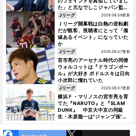
のフェイントを真似していまし
た」と元なでしこジャパン監
督・佐々木則夫
Jリーグ
2026.08.08更新
Ｊリーグ開幕戦は白熱の逆転劇
だが観客、視聴者にとって「価
値あるイベント」になっていた
か
Jリーグ
2026.08.07更新
宮市亮のアーセナル時代の同僚
ウォルコットは『ドラゴンボー
ル』が大好き ポドルスキは日向
小次郎に憧れていた
Jリーグ
2026.08.07更新
横浜Ｆ・マリノスの宮市亮を育
てた『NARUTO』と『SLAM
DUNK』 中京大中京の同級
生・木原龍一は"ジャンプ係"だ
った
cebo
X