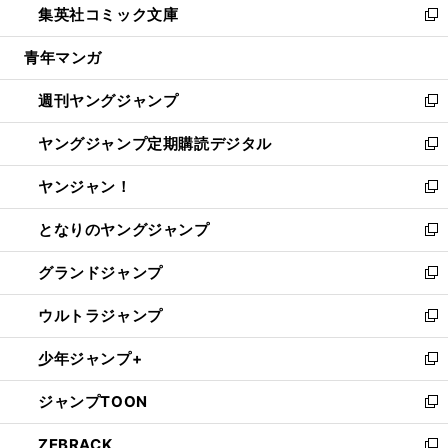
集英社コミック文庫
く
で
ド
ィ
い
新
開
ウ
ン
ウ
し
青年マンガ
く
で
ド
ィ
い
開
ウ
ン
ウ
週刊ヤングジャンプ
く
で
ド
ィ
新
開
ウ
ン
し
ヤングジャンプ定期購読デジタル
く
で
ド
い
新
開
ウ
ウ
し
ヤンジャン！
く
で
ィ
い
新
開
ン
ウ
し
となりのヤングジャンプ
く
ド
ィ
い
新
ウ
ン
ウ
し
グランドジャンプ
で
ド
ィ
い
新
開
ウ
ン
ウ
し
ウルトラジャンプ
く
で
ド
ィ
い
新
開
ウ
ン
ウ
し
少年ジャンプ+
く
で
ド
ィ
い
新
開
ウ
ン
ウ
し
ジャンプTOON
く
で
ド
ィ
い
新
開
ウ
ン
ウ
し
ZEBRACK
く
で
ド
ィ
い