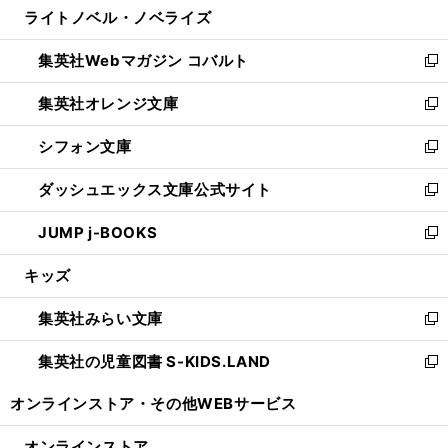
ライトノベル・ノベライズ
く
で
ド
ィ
い
開
ウ
ン
ウ
集英社Webマガジン コバルト
く
で
ド
ィ
新
開
ウ
ン
し
集英社オレンジ文庫
く
で
ド
い
新
開
ウ
ウ
し
シフォン文庫
く
で
ィ
い
新
開
ン
ウ
し
ダッシュエックス文庫公式サイト
く
ド
ィ
い
新
ウ
ン
ウ
し
JUMP j-BOOKS
で
ド
ィ
い
新
開
ウ
ン
ウ
し
キッズ
く
で
ド
ィ
い
開
ウ
ン
ウ
集英社みらい文庫
く
で
ド
ィ
新
開
ウ
ン
し
集英社の児童図書 S-KIDS.LAND
く
で
ド
い
新
開
ウ
ウ
し
オンラインストア・
その他WEBサービス
く
で
ィ
い
開
ン
ウ
オンラインストア
く