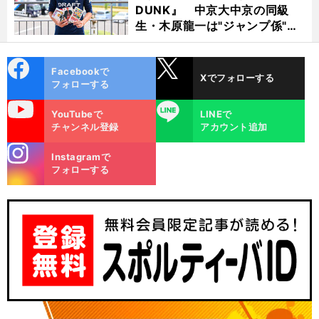
DUNK』 中京大中京の同級
生・木原龍一は"ジャンプ係"だ
った
cebo
X
Facebookで
Xでフォローする
ok
フォローする
uTube
LINE
YouTubeで
LINEで
チャンネル登録
アカウント追加
stagra
Instagramで
m
フォローする