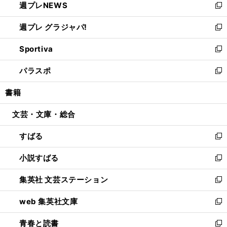
週プレNEWS
く
で
ド
い
新
開
ウ
ウ
し
週プレ グラジャパ!
く
で
ィ
い
新
開
ン
ウ
し
Sportiva
く
ド
ィ
い
新
ウ
ン
ウ
し
パラスポ
で
ド
ィ
い
新
開
ウ
ン
ウ
し
書籍
く
で
ド
ィ
い
開
ウ
ン
ウ
文芸・文庫・総合
く
で
ド
ィ
開
ウ
ン
すばる
く
で
ド
新
開
ウ
し
小説すばる
く
で
い
新
開
ウ
し
集英社 文芸ステーション
く
ィ
い
新
ン
ウ
し
web 集英社文庫
ド
ィ
い
新
ウ
ン
ウ
し
青春と読書
で
ド
ィ
い
新