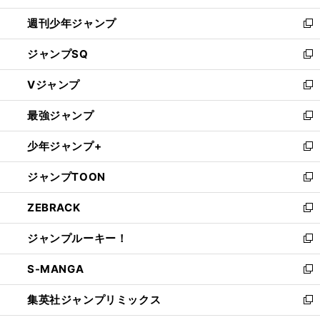
】
【
F
】
開
IFAワールドカップ
日本が注目のチュニジアはラウンド16で敗退
アフリカ選手権で思い出す富樫洋一氏の活躍
週刊少年ジャンプ
く
新
し
ジャンプSQ
い
新
ウ
し
Vジャンプ
ィ
い
新
ン
ウ
し
最強ジャンプ
ド
ィ
い
新
ウ
ン
ウ
し
少年ジャンプ+
で
ド
ィ
い
新
開
ウ
ン
ウ
し
ジャンプTOON
く
で
ド
ィ
い
新
開
ウ
ン
ウ
し
ZEBRACK
く
で
ド
ィ
い
新
開
ウ
ン
ウ
し
ジャンプルーキー！
く
で
ド
ィ
い
新
開
ウ
ン
ウ
し
S-MANGA
く
で
ド
ィ
い
新
開
ウ
ン
ウ
し
集英社ジャンプリミックス
く
で
ド
ィ
い
新
開
ウ
ン
ウ
し