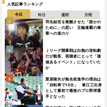
人気記事ランキング
今日
昨日
週間
月間
羽生結弦を覚醒させた「誰かの
1
ために」の思い 五輪連覇の偉
業への道のり
Ｊリーグ開幕戦は白熱の逆転劇
2
だが観客、視聴者にとって「価
値あるイベント」になっていた
か
栗原陵矢が無名校進学の理由は
3
「自転車で13分」 春江工出身
として最初で最後のプロ野球選
手となった
4