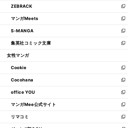
ウ
ン
ウ
し
ZEBRACK
く
で
ド
ィ
い
新
開
ウ
ン
ウ
し
マンガMeets
く
で
ド
ィ
い
新
開
ウ
ン
ウ
し
S-MANGA
く
で
ド
ィ
い
新
開
ウ
ン
ウ
し
集英社コミック文庫
く
で
ド
ィ
い
新
開
ウ
ン
ウ
し
女性マンガ
く
で
ド
ィ
い
開
ウ
ン
ウ
Cookie
く
で
ド
ィ
新
開
ウ
ン
し
Cocohana
く
で
ド
い
新
開
ウ
ウ
し
office YOU
く
で
ィ
い
新
開
ン
ウ
し
マンガMee公式サイト
く
ド
ィ
い
新
ウ
ン
ウ
し
リマコミ
で
ド
ィ
い
新
開
ウ
ン
ウ
し