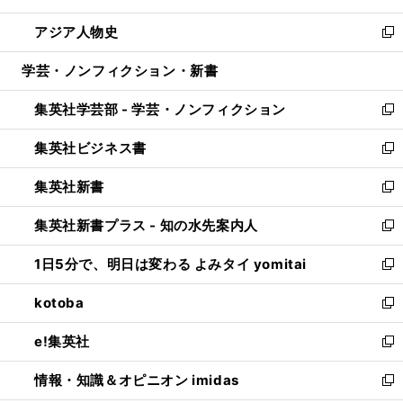
開
ウ
ン
ウ
し
アジア人物史
く
で
ド
ィ
い
新
開
ウ
ン
ウ
し
学芸・ノンフィクション・新書
く
で
ド
ィ
い
開
ウ
ン
ウ
集英社学芸部 - 学芸・ノンフィクション
く
で
ド
ィ
新
開
ウ
ン
し
集英社ビジネス書
く
で
ド
い
新
開
ウ
ウ
し
集英社新書
く
で
ィ
い
新
開
ン
ウ
し
集英社新書プラス - 知の水先案内人
く
ド
ィ
い
新
ウ
ン
ウ
し
1日5分で、明日は変わる よみタイ yomitai
で
ド
ィ
い
新
開
ウ
ン
ウ
し
kotoba
く
で
ド
ィ
い
新
開
ウ
ン
ウ
し
e!集英社
く
で
ド
ィ
い
新
開
ウ
ン
ウ
し
情報・知識＆オピニオン imidas
く
で
ド
ィ
い
新
開
ウ
ン
ウ
し