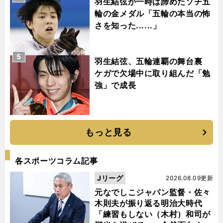
羽生結弦が一時は諦めたソチ五
輪の金メダル「五輪の本当の怖
さを知った......」
5
羽生結弦、五輪連覇の舞台裏
ケガで欠場中に取り組んだ「勉
強」で成長
もっと見る
各スポーツコラム記事
Jリーグ
2026.08.09更新
元なでしこジャパン監督・佐々
木則夫が振り返る明治大時代
「練習もしない（木村）和司が