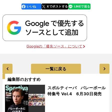
いいね
Xでポストする
LINEで送る
line
faceboo
x
k
Googleの「優先ソース」について
一覧に戻る
編集部のおすすめ
スポルティーバ バレーボール
特集号 Vol.4 6月30日発売