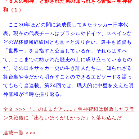
「８人の明神」と称された男の知られざる苦悩～明神智
和（１）
ここ30年ほどの間に急成長してきたサッカー日本代
表。現在の代表チームはブラジルやドイツ、スペインな
どのW杯優勝経験国とも堂々と渡り合い、選手も監督も
「世界一」を目指すと公言しているが、それらはすべ
て、ここまでに紡がれた歴史の上に成り立っているもの
だ。その日本サッカー史の生き証人たちに、知られざる
舞台裏や今だから明かすことのできるエピソードを語っ
てもらう当連載。第24回では、職人的に中盤を支えた明
神智和が当時を振り返る。
全文 >>> 「このままだと......」明神智和は惨敗したフラ
ンス戦後に「出ないほうがよかった」と落ち込んだ
連載一覧 >>>