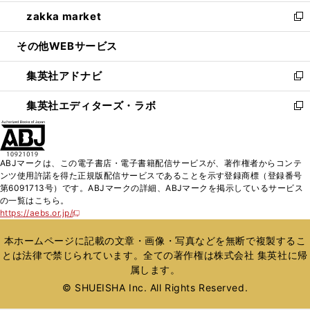
開
ウ
ン
ウ
し
zakka market
く
で
ド
ィ
い
新
開
ウ
ン
ウ
し
その他WEBサービス
く
で
ド
ィ
い
開
ウ
ン
ウ
集英社アドナビ
く
で
ド
ィ
新
開
ウ
ン
し
集英社エディターズ・ラボ
く
で
ド
い
新
開
ウ
ウ
し
く
で
ィ
い
開
ン
ウ
ABJマークは、この電子書店・電子書籍配信サービスが、著作権者からコンテ
く
ド
ィ
ンツ使用許諾を得た正規版配信サービスであることを示す登録商標（登録番号
ウ
ン
第6091713号）です。ABJマークの詳細、ABJマークを掲示しているサービス
で
ド
の一覧はこちら。
開
ウ
https://aebs.or.jp/
新
く
で
し
い
開
本ホームページに記載の文章・画像・写真などを無断で複製するこ
ウ
く
とは法律で禁じられています。全ての著作権は株式会社 集英社に帰
ィ
属します。
ン
ド
© SHUEISHA Inc. All Rights Reserved.
ウ
で