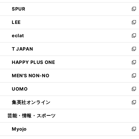
ウ
ン
ウ
し
SPUR
で
ド
ィ
い
新
開
ウ
ン
ウ
し
LEE
く
で
ド
ィ
い
新
開
ウ
ン
ウ
し
eclat
く
で
ド
ィ
い
新
開
ウ
ン
ウ
し
T JAPAN
く
で
ド
ィ
い
新
開
ウ
ン
ウ
し
HAPPY PLUS ONE
く
で
ド
ィ
い
新
開
ウ
ン
ウ
し
MEN'S NON-NO
く
で
ド
ィ
い
新
開
ウ
ン
ウ
し
UOMO
く
で
ド
ィ
い
新
開
ウ
ン
ウ
し
集英社オンライン
く
で
ド
ィ
い
新
開
ウ
ン
ウ
し
芸能・情報・スポーツ
く
で
ド
ィ
い
開
ウ
ン
ウ
Myojo
く
で
ド
ィ
新
開
ウ
ン
し