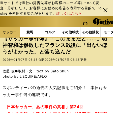
当サイトでは当社の提携先等がお客様のニーズ等について調
査・分析したり、お客様にお勧めの広告を表⽰する⽬的で Co
閉じ
okie を使⽤する場合があります。
詳しくはこちら
る
マイペ
web Sportiva (webスポルティーバ)
検索
メニュ
we
ー
サッカーの記事一覧
サッカー代表
日本代表
【サ
b
ジ
サッカー
競馬
ゴルフ
その他球技
その他競技
モー
ス
【サッカー事件簿】「このままだと......」明
ポ
神智和は惨敗したフランス戦後に「出ないほ
ル
うがよかった」と落ち込んだ
テ
ィ
2026年01月07日 06:45 公開
2026年01月07日 06:48 更新
ー
バ
佐藤 俊●取材・文 text by Sato Shun
photo by L'EQUIPE/AFLO
スポルティーバの過去の人気記事をご紹介！ 本日はサ
ッカー事件簿の連載です。
「日本サッカー、あの事件の真相」第24回