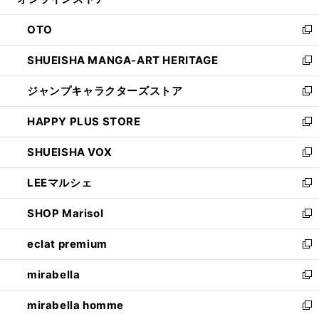
ド
ィ
ウ
ン
OTO
で
ド
新
開
ウ
し
SHUEISHA MANGA-ART HERITAGE
く
で
い
新
開
ウ
し
ジャンプキャラクターズストア
く
ィ
い
新
ン
ウ
し
HAPPY PLUS STORE
ド
ィ
い
新
ウ
ン
ウ
し
SHUEISHA VOX
で
ド
ィ
い
新
開
ウ
ン
ウ
し
LEEマルシェ
く
で
ド
ィ
い
新
開
ウ
ン
ウ
し
SHOP Marisol
く
で
ド
ィ
い
新
開
ウ
ン
ウ
し
eclat premium
く
で
ド
ィ
い
新
開
ウ
ン
ウ
し
mirabella
く
で
ド
ィ
い
新
開
ウ
ン
ウ
し
mirabella homme
く
で
ド
ィ
い
新