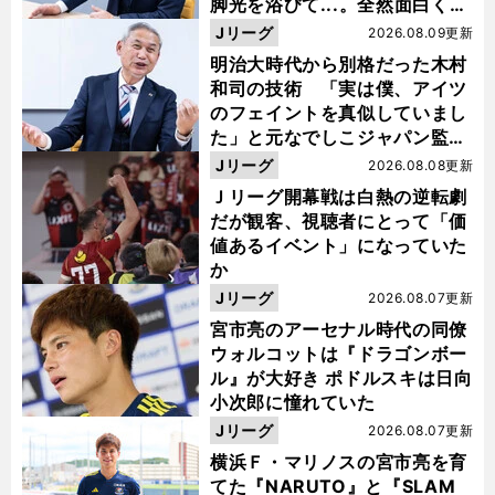
脚光を浴びて...。全然面白くな
い４年間でした」
Jリーグ
2026.08.09更新
明治大時代から別格だった木村
和司の技術 「実は僕、アイツ
のフェイントを真似していまし
た」と元なでしこジャパン監
督・佐々木則夫
Jリーグ
2026.08.08更新
Ｊリーグ開幕戦は白熱の逆転劇
だが観客、視聴者にとって「価
値あるイベント」になっていた
か
Jリーグ
2026.08.07更新
宮市亮のアーセナル時代の同僚
ウォルコットは『ドラゴンボー
ル』が大好き ポドルスキは日向
小次郎に憧れていた
Jリーグ
2026.08.07更新
横浜Ｆ・マリノスの宮市亮を育
てた『NARUTO』と『SLAM