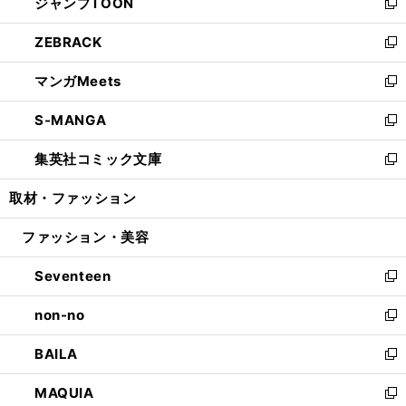
ジャンプTOON
く
で
ド
ィ
い
新
開
ウ
ン
ウ
し
ZEBRACK
く
で
ド
ィ
い
新
開
ウ
ン
ウ
し
マンガMeets
く
で
ド
ィ
い
新
開
ウ
ン
ウ
し
S-MANGA
く
で
ド
ィ
い
新
開
ウ
ン
ウ
し
集英社コミック文庫
く
で
ド
ィ
い
新
開
ウ
ン
ウ
し
取材・ファッション
く
で
ド
ィ
い
開
ウ
ン
ウ
ファッション・美容
く
で
ド
ィ
開
ウ
ン
Seventeen
く
で
ド
新
開
ウ
し
non-no
く
で
い
新
開
ウ
し
BAILA
く
ィ
い
新
ン
ウ
し
MAQUIA
ド
ィ
い
新