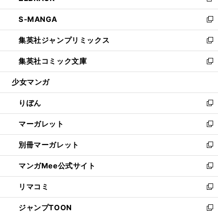
新
開
ウ
ン
ウ
し
S-MANGA
く
で
ド
ィ
い
新
開
ウ
ン
ウ
し
集英社ジャンプリミックス
く
で
ド
ィ
い
新
開
ウ
ン
ウ
し
集英社コミック文庫
く
で
ド
ィ
い
新
開
ウ
ン
ウ
し
少女マンガ
く
で
ド
ィ
い
開
ウ
ン
ウ
りぼん
く
で
ド
ィ
新
開
ウ
ン
し
マーガレット
く
で
ド
い
新
開
ウ
ウ
し
別冊マーガレット
く
で
ィ
い
新
開
ン
ウ
し
マンガMee公式サイト
く
ド
ィ
い
新
ウ
ン
ウ
し
リマコミ
で
ド
ィ
い
新
開
ウ
ン
ウ
し
ジャンプTOON
く
で
ド
ィ
い
新
開