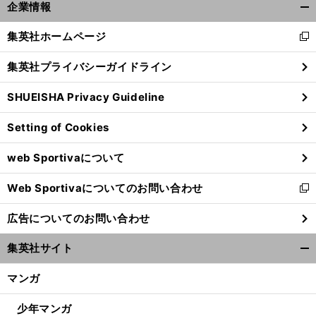
企業情報
開
く/
集英社ホームページ
新
閉
し
じ
集英社プライバシーガイドライン
い
る
ウ
SHUEISHA Privacy Guideline
ィ
ン
Setting of Cookies
ド
ウ
web Sportivaについて
で
開
Web Sportivaについてのお問い合わせ
く
新
し
広告についてのお問い合わせ
い
ウ
集英社サイト
ィ
開
ン
く/
マンガ
ド
閉
ウ
じ
少年マンガ
で
る