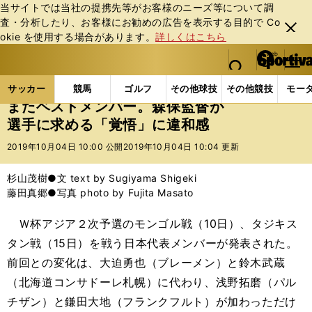
当サイトでは当社の提携先等がお客様のニーズ等について調
査・分析したり、お客様にお勧めの広告を表⽰する⽬的で Co
閉じ
okie を使⽤する場合があります。
詳しくはこちら
る
マイペ
web Sportiva (webスポルティーバ)
検索
メニュ
we
ー
サッカーの記事一覧
サッカー代表
日本代表
ま
b
ジ
サッカー
競馬
ゴルフ
その他球技
その他競技
モー
ス
またベストメンバー。森保監督が
ポ
選手に求める「覚悟」に違和感
ル
テ
2019年10月04日 10:00 公開
2019年10月04日 10:04 更新
ィ
ー
杉山茂樹●文 text by Sugiyama Shigeki
バ
藤田真郷●写真 photo by Fujita Masato
Ｗ杯アジア２次予選のモンゴル戦（10日）、タジキス
タン戦（15日）を戦う日本代表メンバーが発表された。
前回との変化は、大迫勇也（ブレーメン）と鈴木武蔵
（北海道コンサドーレ札幌）に代わり、浅野拓磨（パル
チザン）と鎌田大地（フランクフルト）が加わっただけ