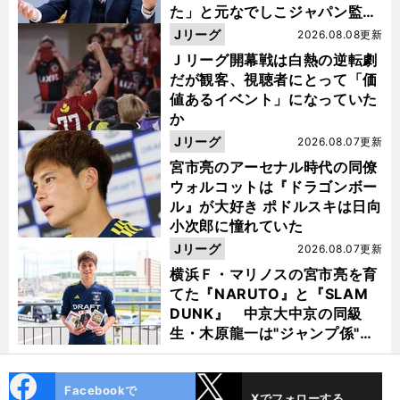
た」と元なでしこジャパン監
督・佐々木則夫
Jリーグ
2026.08.08更新
Ｊリーグ開幕戦は白熱の逆転劇
だが観客、視聴者にとって「価
値あるイベント」になっていた
か
Jリーグ
2026.08.07更新
宮市亮のアーセナル時代の同僚
ウォルコットは『ドラゴンボー
ル』が大好き ポドルスキは日向
小次郎に憧れていた
Jリーグ
2026.08.07更新
横浜Ｆ・マリノスの宮市亮を育
てた『NARUTO』と『SLAM
DUNK』 中京大中京の同級
生・木原龍一は"ジャンプ係"だ
。
った
前
へ
cebo
X
Facebookで
Xでフォローする