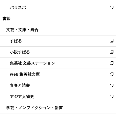
ウ
ン
ウ
し
パラスポ
で
ド
ィ
い
新
開
ウ
ン
ウ
し
書籍
く
で
ド
ィ
い
開
ウ
ン
ウ
文芸・文庫・総合
く
で
ド
ィ
開
ウ
ン
すばる
く
で
ド
新
開
ウ
し
小説すばる
く
で
い
新
開
ウ
し
集英社 文芸ステーション
く
ィ
い
新
ン
ウ
し
web 集英社文庫
ド
ィ
い
新
ウ
ン
ウ
し
青春と読書
で
ド
ィ
い
新
開
ウ
ン
ウ
し
アジア人物史
く
で
ド
ィ
い
新
開
ウ
ン
ウ
し
学芸・ノンフィクション・新書
く
で
ド
ィ
い
開
ウ
ン
ウ