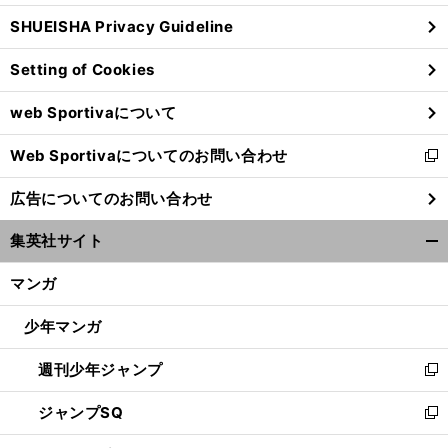
ウ
SHUEISHA Privacy Guideline
ィ
ン
Setting of Cookies
ド
ウ
web Sportivaについて
で
開
Web Sportivaについてのお問い合わせ
く
新
し
広告についてのお問い合わせ
い
ウ
集英社サイト
ィ
開
ン
く/
マンガ
ド
閉
ウ
じ
少年マンガ
で
る
開
週刊少年ジャンプ
く
新
し
ジャンプSQ
い
新
ウ
し