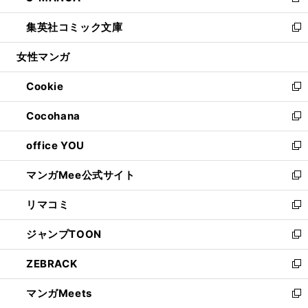
新
開
ウ
ン
ウ
し
集英社コミック文庫
く
で
ド
ィ
い
新
開
ウ
ン
ウ
し
女性マンガ
く
で
ド
ィ
い
開
ウ
ン
ウ
Cookie
く
で
ド
ィ
新
開
ウ
ン
し
Cocohana
く
で
ド
い
新
開
ウ
ウ
し
office YOU
く
で
ィ
い
新
開
ン
ウ
し
マンガMee公式サイト
く
ド
ィ
い
新
ウ
ン
ウ
し
リマコミ
で
ド
ィ
い
新
開
ウ
ン
ウ
し
ジャンプTOON
く
で
ド
ィ
い
新
開
ウ
ン
ウ
し
ZEBRACK
く
で
ド
ィ
い
新
開
ウ
ン
ウ
し
マンガMeets
く
で
ド
ィ
い
新
開