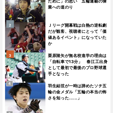
ために」の思い 五輪連覇の偉
業への道のり
Ｊリーグ開幕戦は白熱の逆転劇
2
だが観客、視聴者にとって「価
値あるイベント」になっていた
か
栗原陵矢が無名校進学の理由は
3
「自転車で13分」 春江工出身
として最初で最後のプロ野球選
手となった
4
羽生結弦が一時は諦めたソチ五
輪の金メダル「五輪の本当の怖
さを知った......」