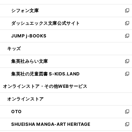
開
ウ
ウ
し
シフォン文庫
く
で
ィ
い
新
開
ン
ウ
し
ダッシュエックス文庫公式サイト
く
ド
ィ
い
新
ウ
ン
ウ
し
JUMP j-BOOKS
で
ド
ィ
い
新
開
ウ
ン
ウ
し
キッズ
く
で
ド
ィ
い
開
ウ
ン
ウ
集英社みらい文庫
く
で
ド
ィ
新
開
ウ
ン
し
集英社の児童図書 S-KIDS.LAND
く
で
ド
い
新
開
ウ
ウ
し
オンラインストア・
その他WEBサービス
く
で
ィ
い
開
ン
ウ
オンラインストア
く
ド
ィ
ウ
ン
OTO
で
ド
新
開
ウ
し
SHUEISHA MANGA-ART HERITAGE
く
で
い
新
開
ウ
し