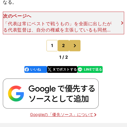
なる。
次のページへ
「代表は常にベストで戦うもの」を全面に出したが
る代表監督は、自分の権威を主張しているも同然で
はないか。この「覚悟を持って戦っている」という
言い回しを、森保監督はこの会見でも何度となく用
次
1
2
のページへ
いた。筆者はそこ
1 / 2
いいね
Xでポストする
LINEで送る
line
faceboo
x
k
Googleの「優先ソース」について