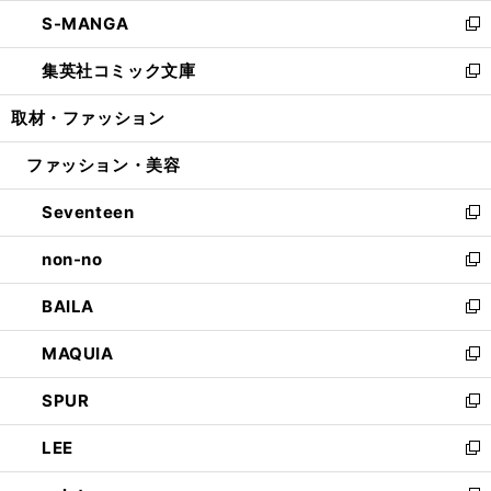
ウ
ン
ウ
し
S-MANGA
く
で
ド
ィ
い
新
開
ウ
ン
ウ
し
集英社コミック文庫
く
で
ド
ィ
い
新
開
ウ
ン
ウ
し
取材・ファッション
く
で
ド
ィ
い
開
ウ
ン
ウ
ファッション・美容
く
で
ド
ィ
開
ウ
ン
Seventeen
く
で
ド
新
開
ウ
し
non-no
く
で
い
新
開
ウ
し
BAILA
く
ィ
い
新
ン
ウ
し
MAQUIA
ド
ィ
い
新
ウ
ン
ウ
し
SPUR
で
ド
ィ
い
新
開
ウ
ン
ウ
し
LEE
く
で
ド
ィ
い
新
開
ウ
ン
ウ
し