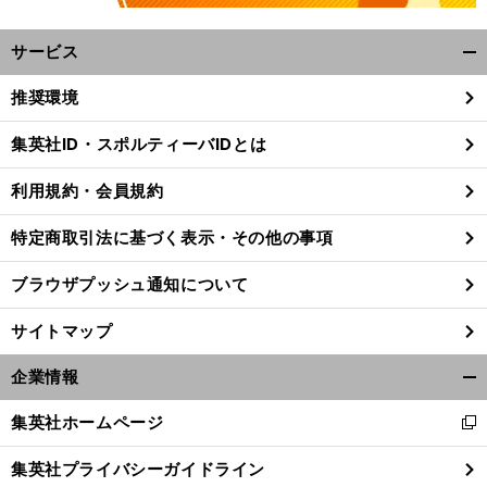
サービス
開
く/
推奨環境
閉
じ
集英社ID・スポルティーバIDとは
る
利用規約・会員規約
特定商取引法に基づく表示・その他の事項
ブラウザプッシュ通知について
サイトマップ
企業情報
開
く/
集英社ホームページ
新
閉
し
じ
集英社プライバシーガイドライン
い
る