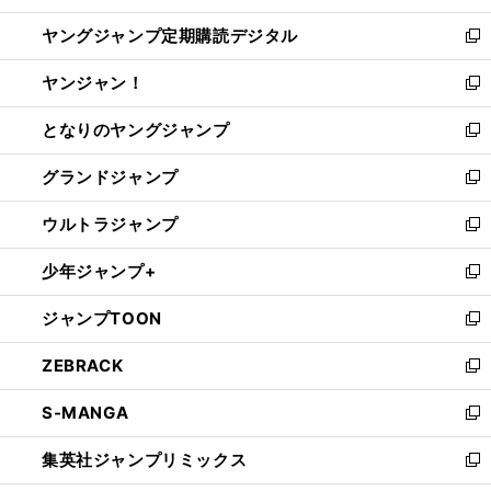
開
ウ
ン
し
ヤングジャンプ定期購読デジタル
く
で
ド
い
新
開
ウ
ウ
し
ヤンジャン！
く
で
ィ
い
新
開
ン
ウ
し
となりのヤングジャンプ
く
ド
ィ
い
新
ウ
ン
ウ
し
グランドジャンプ
で
ド
ィ
い
新
開
ウ
ン
ウ
し
ウルトラジャンプ
く
で
ド
ィ
い
新
開
ウ
ン
ウ
し
少年ジャンプ+
く
で
ド
ィ
い
新
開
ウ
ン
ウ
し
ジャンプTOON
く
で
ド
ィ
い
新
開
ウ
ン
ウ
し
ZEBRACK
く
で
ド
ィ
い
新
開
ウ
ン
ウ
し
S-MANGA
く
で
ド
ィ
い
新
開
ウ
ン
ウ
し
集英社ジャンプリミックス
く
で
ド
ィ
い
新
開
ウ
ン
ウ
し