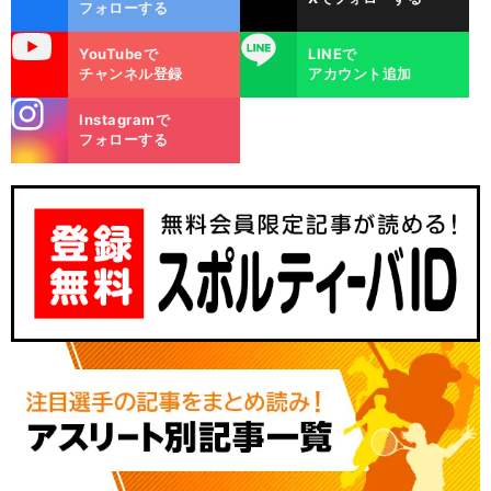
ok
フォローする
uTube
LINE
YouTubeで
LINEで
チャンネル登録
アカウント追加
stagra
Instagramで
m
フォローする