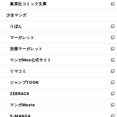
集英社コミック文庫
く
で
ド
ィ
い
新
開
ウ
ン
ウ
し
少女マンガ
く
で
ド
ィ
い
開
ウ
ン
ウ
りぼん
く
で
ド
ィ
新
開
ウ
ン
し
マーガレット
く
で
ド
い
新
開
ウ
ウ
し
別冊マーガレット
く
で
ィ
い
新
開
ン
ウ
し
マンガMee公式サイト
く
ド
ィ
い
新
ウ
ン
ウ
し
リマコミ
で
ド
ィ
い
新
開
ウ
ン
ウ
し
ジャンプTOON
く
で
ド
ィ
い
新
開
ウ
ン
ウ
し
ZEBRACK
く
で
ド
ィ
い
新
開
ウ
ン
ウ
し
マンガMeets
く
で
ド
ィ
い
新
開
ウ
ン
ウ
し
S-MANGA
く
で
ド
ィ
い