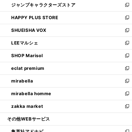
ジャンプキャラクターズストア
く
ィ
い
新
ン
ウ
し
HAPPY PLUS STORE
ド
ィ
い
新
ウ
ン
ウ
し
SHUEISHA VOX
で
ド
ィ
い
新
開
ウ
ン
ウ
し
LEEマルシェ
く
で
ド
ィ
い
新
開
ウ
ン
ウ
し
SHOP Marisol
く
で
ド
ィ
い
新
開
ウ
ン
ウ
し
eclat premium
く
で
ド
ィ
い
新
開
ウ
ン
ウ
し
mirabella
く
で
ド
ィ
い
新
開
ウ
ン
ウ
し
mirabella homme
く
で
ド
ィ
い
新
開
ウ
ン
ウ
し
zakka market
く
で
ド
ィ
い
新
開
ウ
ン
ウ
し
その他WEBサービス
く
で
ド
ィ
い
開
ウ
ン
ウ
集英社アドナビ
く
で
ド