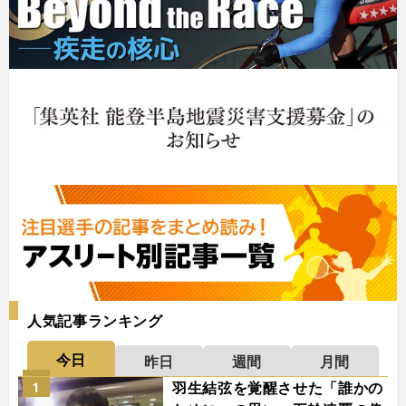
人気記事ランキング
今日
昨日
週間
月間
羽生結弦を覚醒させた「誰かの
1