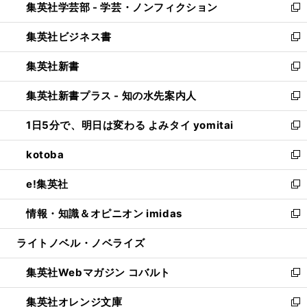
集英社学芸部 - 学芸・ノンフィクション
く
で
ド
ィ
新
開
ウ
ン
し
集英社ビジネス書
く
で
ド
い
新
開
ウ
ウ
し
集英社新書
く
で
ィ
い
新
開
ン
ウ
し
集英社新書プラス - 知の水先案内人
く
ド
ィ
い
新
ウ
ン
ウ
し
1日5分で、明日は変わる よみタイ yomitai
で
ド
ィ
い
新
開
ウ
ン
ウ
し
kotoba
く
で
ド
ィ
い
新
開
ウ
ン
ウ
し
e!集英社
く
で
ド
ィ
い
新
開
ウ
ン
ウ
し
情報・知識＆オピニオン imidas
く
で
ド
ィ
い
新
開
ウ
ン
ウ
し
ライトノベル・ノベライズ
く
で
ド
ィ
い
開
ウ
ン
ウ
集英社Webマガジン コバルト
く
で
ド
ィ
新
開
ウ
ン
し
集英社オレンジ文庫
く
で
ド
い
新