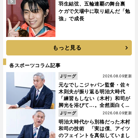
5
羽生結弦、五輪連覇の舞台裏
ケガで欠場中に取り組んだ「勉
強」で成長
もっと見る
各スポーツコラム記事
Jリーグ
2026.08.09更新
元なでしこジャパン監督・佐々
木則夫が振り返る明治大時代
「練習もしない（木村）和司が
脚光を浴びて...。全然面白くな
い４年間でした」
Jリーグ
2026.08.09更新
明治大時代から別格だった木村
和司の技術 「実は僕、アイツ
のフェイントを真似していまし