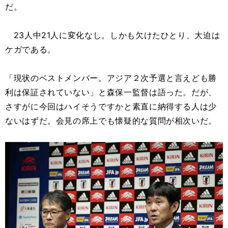
だ。
23人中21人に変化なし。しかも欠けたひとり、大迫は
ケガである。
「現状のベストメンバー。アジア２次予選と言えども勝
利は保証されていない」と森保一監督は語った。だが、
さすがに今回はハイそうですかと素直に納得する人は少
ないはずだ。会見の席上でも懐疑的な質問が相次いだ。