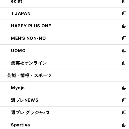
eclat
く
で
ド
ィ
い
新
開
ウ
ン
ウ
し
T JAPAN
く
で
ド
ィ
い
新
開
ウ
ン
ウ
し
HAPPY PLUS ONE
く
で
ド
ィ
い
新
開
ウ
ン
ウ
し
MEN'S NON-NO
く
で
ド
ィ
い
新
開
ウ
ン
ウ
し
UOMO
く
で
ド
ィ
い
新
開
ウ
ン
ウ
し
集英社オンライン
く
で
ド
ィ
い
新
開
ウ
ン
ウ
し
芸能・情報・スポーツ
く
で
ド
ィ
い
開
ウ
ン
ウ
Myojo
く
で
ド
ィ
新
開
ウ
ン
し
週プレNEWS
く
で
ド
い
新
開
ウ
ウ
し
週プレ グラジャパ!
く
で
ィ
い
新
開
ン
ウ
し
Sportiva
く
ド
ィ
い
新