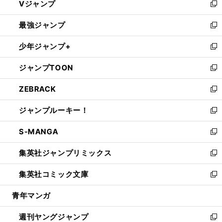
Vジャンプ
ィ
い
新
ン
ウ
し
最強ジャンプ
ド
ィ
い
新
ウ
ン
ウ
し
少年ジャンプ+
で
ド
ィ
い
新
開
ウ
ン
ウ
し
ジャンプTOON
く
で
ド
ィ
い
新
開
ウ
ン
ウ
し
ZEBRACK
く
で
ド
ィ
い
新
開
ウ
ン
ウ
し
ジャンプルーキー！
く
で
ド
ィ
い
新
開
ウ
ン
ウ
し
S-MANGA
く
で
ド
ィ
い
新
開
ウ
ン
ウ
し
集英社ジャンプリミックス
く
で
ド
ィ
い
新
開
ウ
ン
ウ
し
集英社コミック文庫
く
で
ド
ィ
い
新
開
ウ
ン
ウ
し
青年マンガ
く
で
ド
ィ
い
開
ウ
ン
ウ
週刊ヤングジャンプ
く
で
ド
ィ
新