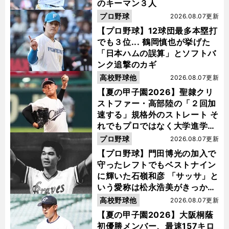
のキーマン３人
プロ野球
2026.08.07更新
【プロ野球】12球団最多本塁打
でも３位... 鶴岡慎也が挙げた
「日本ハムの誤算」とソフトバ
ンク追撃のカギ
高校野球他
2026.08.07更新
【夏の甲子園2026】聖隷クリ
ストファー・高部陸の「２回加
速する」規格外のストレート そ
れでもプロではなく大学進学を
選ぶ理由
プロ野球
2026.08.07更新
【プロ野球】門田博光の加入で
守ったレフトでもベストナイン
に輝いた石嶺和彦 「サッサ」と
いう愛称は松永浩美がきっか
け？
高校野球他
2026.08.07更新
【夏の甲子園2026】大阪桐蔭
初優勝メンバー、最速157キロ