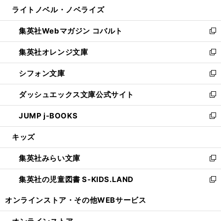
ウ
し
ライトノベル・ノベライズ
く
で
ド
ィ
い
開
ウ
ン
ウ
集英社Webマガジン コバルト
く
で
ド
ィ
新
開
ウ
ン
し
集英社オレンジ文庫
く
で
ド
い
新
開
ウ
ウ
し
シフォン文庫
く
で
ィ
い
新
開
ン
ウ
し
ダッシュエックス文庫公式サイト
く
ド
ィ
い
新
ウ
ン
ウ
し
JUMP j-BOOKS
で
ド
ィ
い
新
開
ウ
ン
ウ
し
キッズ
く
で
ド
ィ
い
開
ウ
ン
ウ
集英社みらい文庫
く
で
ド
ィ
新
開
ウ
ン
し
集英社の児童図書 S-KIDS.LAND
く
で
ド
い
新
開
ウ
ウ
し
オンラインストア・
その他WEBサービス
く
で
ィ
い
開
ン
ウ