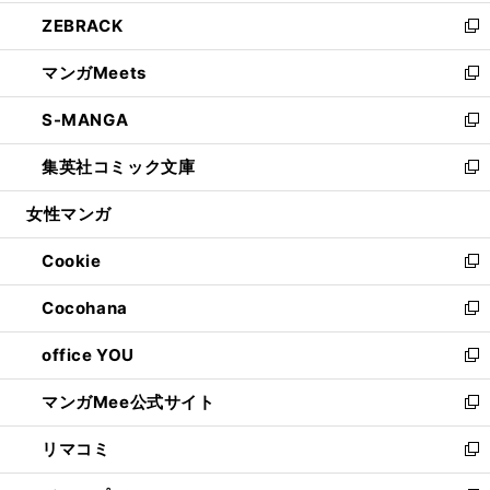
開
ウ
ン
ウ
し
ZEBRACK
く
で
ド
ィ
い
新
開
ウ
ン
ウ
し
マンガMeets
く
で
ド
ィ
い
新
開
ウ
ン
ウ
し
S-MANGA
く
で
ド
ィ
い
新
開
ウ
ン
ウ
し
集英社コミック文庫
く
で
ド
ィ
い
新
開
ウ
ン
ウ
し
女性マンガ
く
で
ド
ィ
い
開
ウ
ン
ウ
Cookie
く
で
ド
ィ
新
開
ウ
ン
し
Cocohana
く
で
ド
い
新
開
ウ
ウ
し
office YOU
く
で
ィ
い
新
開
ン
ウ
し
マンガMee公式サイト
く
ド
ィ
い
新
ウ
ン
ウ
し
リマコミ
で
ド
ィ
い
新
開
ウ
ン
ウ
し