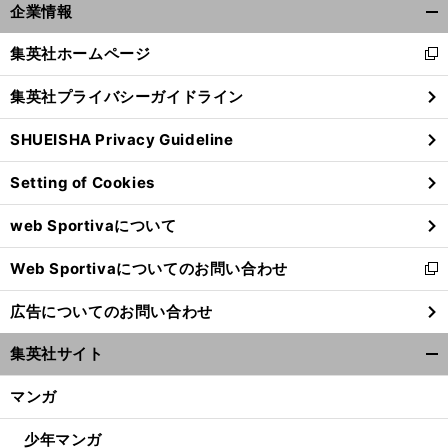
企業情報
開
く/
集英社ホームページ
新
閉
し
じ
集英社プライバシーガイドライン
い
る
ウ
SHUEISHA Privacy Guideline
ィ
ン
Setting of Cookies
ド
ウ
web Sportivaについて
で
開
Web Sportivaについてのお問い合わせ
く
新
し
広告についてのお問い合わせ
い
ウ
集英社サイト
ィ
開
ン
く/
マンガ
ド
閉
ウ
じ
少年マンガ
で
る