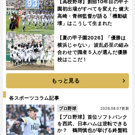
【高校野球】創部10年目の甲子
園初出場がすべてを変えた 健大
高崎・青栁監督が語る「機動破
壊」はこうして生まれた
5
【夏の甲子園2026】「優勝は
横浜じゃない」 波乱必至の組み
合わせで識者５人が選んだ優勝
校はここだ！
もっと見る
各スポーツコラム記事
プロ野球
2026.08.07更新
【プロ野球】首位ソフトバンク
を西武、日本ハムは逆転できる
か？ 鶴岡慎也が挙げる終盤戦