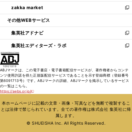
開
ウ
ン
ウ
し
zakka market
く
で
ド
ィ
い
新
開
ウ
ン
ウ
し
その他WEBサービス
く
で
ド
ィ
い
開
ウ
ン
ウ
集英社アドナビ
く
で
ド
ィ
新
開
ウ
ン
し
集英社エディターズ・ラボ
く
で
ド
い
新
開
ウ
ウ
し
く
で
ィ
い
開
ン
ウ
ABJマークは、この電子書店・電子書籍配信サービスが、著作権者からコンテ
く
ド
ィ
ンツ使用許諾を得た正規版配信サービスであることを示す登録商標（登録番号
ウ
ン
第6091713号）です。ABJマークの詳細、ABJマークを掲示しているサービス
で
ド
の一覧はこちら。
開
ウ
https://aebs.or.jp/
新
く
で
し
い
開
本ホームページに記載の文章・画像・写真などを無断で複製するこ
ウ
く
とは法律で禁じられています。全ての著作権は株式会社 集英社に帰
ィ
属します。
ン
ド
© SHUEISHA Inc. All Rights Reserved.
ウ
で