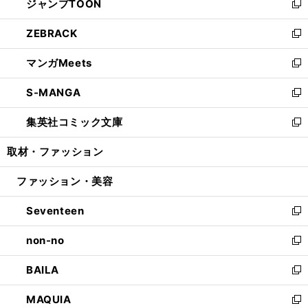
ジャンプTOON
く
で
ド
ィ
い
新
開
ウ
ン
ウ
し
ZEBRACK
く
で
ド
ィ
い
新
開
ウ
ン
ウ
し
マンガMeets
く
で
ド
ィ
い
新
開
ウ
ン
ウ
し
S-MANGA
く
で
ド
ィ
い
新
開
ウ
ン
ウ
し
集英社コミック文庫
く
で
ド
ィ
い
新
開
ウ
ン
ウ
し
取材・ファッション
く
で
ド
ィ
い
開
ウ
ン
ウ
ファッション・美容
く
で
ド
ィ
開
ウ
ン
Seventeen
く
で
ド
新
開
ウ
し
non-no
く
で
い
新
開
ウ
し
BAILA
く
ィ
い
新
ン
ウ
し
MAQUIA
ド
ィ
い
新