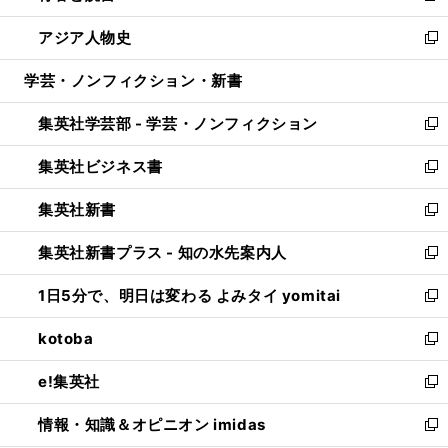
開
ウ
ン
ウ
し
アジア人物史
く
で
ド
ィ
い
新
開
ウ
ン
ウ
し
学芸・ノンフィクション・新書
く
で
ド
ィ
い
開
ウ
ン
ウ
集英社学芸部 - 学芸・ノンフィクション
く
で
ド
ィ
新
開
ウ
ン
し
集英社ビジネス書
く
で
ド
い
新
開
ウ
ウ
し
集英社新書
く
で
ィ
い
新
開
ン
ウ
し
集英社新書プラス - 知の水先案内人
く
ド
ィ
い
新
ウ
ン
ウ
し
1日5分で、明日は変わる よみタイ yomitai
で
ド
ィ
い
新
開
ウ
ン
ウ
し
kotoba
く
で
ド
ィ
い
新
開
ウ
ン
ウ
し
e!集英社
く
で
ド
ィ
い
新
開
ウ
ン
ウ
し
情報・知識＆オピニオン imidas
く
で
ド
ィ
い
新
開
ウ
ン