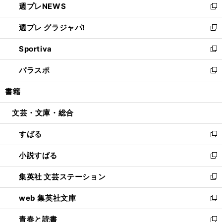
週プレNEWS
く
で
ド
い
新
開
ウ
ウ
し
週プレ グラジャパ!
く
で
ィ
い
新
開
ン
ウ
し
Sportiva
く
ド
ィ
い
新
ウ
ン
ウ
し
パラスポ
で
ド
ィ
い
新
開
ウ
ン
ウ
し
書籍
く
で
ド
ィ
い
開
ウ
ン
ウ
文芸・文庫・総合
く
で
ド
ィ
開
ウ
ン
すばる
く
で
ド
新
開
ウ
し
小説すばる
く
で
い
新
開
ウ
し
集英社 文芸ステーション
く
ィ
い
新
ン
ウ
し
web 集英社文庫
ド
ィ
い
新
ウ
ン
ウ
し
青春と読書
で
ド
ィ
い
新