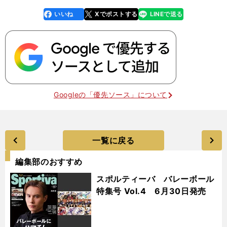
いいね
Xでポストする
LINEで送る
line
faceboo
x
k
Googleの「優先ソース」について
一覧に戻る
編集部のおすすめ
スポルティーバ バレーボール
特集号 Vol.4 6月30日発売