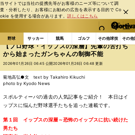
当サイトでは当社の提携先等がお客様のニーズ等について調
査・分析したり、お客様にお勧めの広告を表⽰する⽬的で Co
閉じ
okie を使⽤する場合があります。
詳しくはこちら
る
マイペ
web Sportiva (webスポルティーバ)
検索
メニュ
we
ー
野球の記事一覧
プロ野球
【プロ野球・イップスの
b
ジ
野球
サッカー
競馬
ゴルフ
その他球技
その他
ス
【プロ野球・イップスの深層】先輩の舌打ち
ポ
から始まったガンちゃんの制御不能
ル
テ
2026年01月26日 06:45 公開
2026年01月26日 06:48 更新
ィ
ー
菊地高弘●文 text by Takahiro Kikuchi
バ
photo by Kyodo News
スポルティーバの過去の人気記事をご紹介！ 本日はイ
ップスに悩んだ野球選手たちを追った連載です。
第１回 イップスの深層～恐怖のイップスに抗い続けた
男たち