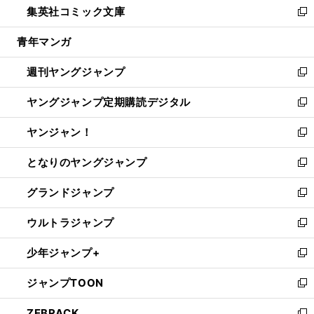
集英社コミック文庫
く
で
ド
ィ
い
新
開
ウ
ン
ウ
し
青年マンガ
く
で
ド
ィ
い
開
ウ
ン
ウ
週刊ヤングジャンプ
く
で
ド
ィ
新
開
ウ
ン
し
ヤングジャンプ定期購読デジタル
く
で
ド
い
新
開
ウ
ウ
し
ヤンジャン！
く
で
ィ
い
新
開
ン
ウ
し
となりのヤングジャンプ
く
ド
ィ
い
新
ウ
ン
ウ
し
グランドジャンプ
で
ド
ィ
い
新
開
ウ
ン
ウ
し
ウルトラジャンプ
く
で
ド
ィ
い
新
開
ウ
ン
ウ
し
少年ジャンプ+
く
で
ド
ィ
い
新
開
ウ
ン
ウ
し
ジャンプTOON
く
で
ド
ィ
い
新
開
ウ
ン
ウ
し
ZEBRACK
く
で
ド