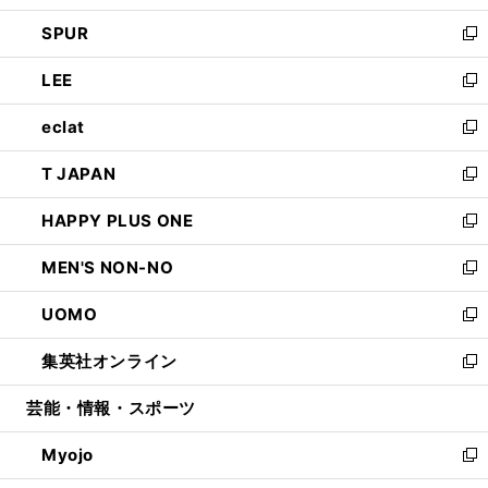
ウ
ン
ウ
し
SPUR
で
ド
ィ
い
新
開
ウ
ン
ウ
し
LEE
く
で
ド
ィ
い
新
開
ウ
ン
ウ
し
eclat
く
で
ド
ィ
い
新
開
ウ
ン
ウ
し
T JAPAN
く
で
ド
ィ
い
新
開
ウ
ン
ウ
し
HAPPY PLUS ONE
く
で
ド
ィ
い
新
開
ウ
ン
ウ
し
MEN'S NON-NO
く
で
ド
ィ
い
新
開
ウ
ン
ウ
し
UOMO
く
で
ド
ィ
い
新
開
ウ
ン
ウ
し
集英社オンライン
く
で
ド
ィ
い
新
開
ウ
ン
ウ
し
芸能・情報・スポーツ
く
で
ド
ィ
い
開
ウ
ン
ウ
Myojo
く
で
ド
ィ
新
開
ウ
ン
し