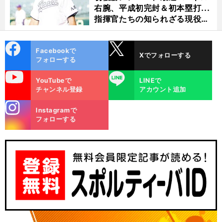
右腕、平成初完封＆初本塁打...
指揮官たちの知られざる現役時
代
cebo
X
Facebookで
Xでフォローする
ok
フォローする
uTube
LINE
YouTubeで
LINEで
チャンネル登録
アカウント追加
stagra
Instagramで
m
フォローする