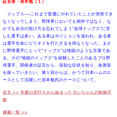
証言者・岩本勉（１）
イップス──これまで普通にやれていたことが突然でき
なくなってしまう。野球界においても例外ではなく、な
かでも自分の投げ方を忘れてしまう"送球イップス"に苦
しむ選手は多い。ある者はポジションを追われ、ある者
は選手生命にピリオドを打たざるを得なくなった。まさ
に野球選手にとって"イップス"は地獄のような言葉であ
る。その"地獄のイップス"を経験したことのあるプロ野
球選手、関係者の証言から、深刻な症状を知り、改善策
を探っていきたい。第１回からは、かつて日本ハムのエ
ースとして活躍した岩本勉氏のケースについて。
全文 >> 先輩の舌打ちから始まったガンちゃんの制御不
能
連載一覧 >>