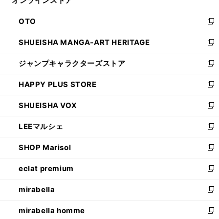
オンラインストア
く
ド
ィ
ウ
ン
OTO
で
ド
新
開
ウ
し
SHUEISHA MANGA-ART HERITAGE
く
で
い
新
開
ウ
し
ジャンプキャラクターズストア
く
ィ
い
新
ン
ウ
し
HAPPY PLUS STORE
ド
ィ
い
新
ウ
ン
ウ
し
SHUEISHA VOX
で
ド
ィ
い
新
開
ウ
ン
ウ
し
LEEマルシェ
く
で
ド
ィ
い
新
開
ウ
ン
ウ
し
SHOP Marisol
く
で
ド
ィ
い
新
開
ウ
ン
ウ
し
eclat premium
く
で
ド
ィ
い
新
開
ウ
ン
ウ
し
mirabella
く
で
ド
ィ
い
新
開
ウ
ン
ウ
し
mirabella homme
く
で
ド
ィ
い
新