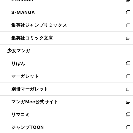
ィ
い
新
開
ウ
ン
ウ
し
S-MANGA
く
で
ド
ィ
い
新
開
ウ
ン
ウ
し
集英社ジャンプリミックス
く
で
ド
ィ
い
新
開
ウ
ン
ウ
し
集英社コミック文庫
く
で
ド
ィ
い
新
開
ウ
ン
ウ
し
少女マンガ
く
で
ド
ィ
い
開
ウ
ン
ウ
りぼん
く
で
ド
ィ
新
開
ウ
ン
し
マーガレット
く
で
ド
い
新
開
ウ
ウ
し
別冊マーガレット
く
で
ィ
い
新
開
ン
ウ
し
マンガMee公式サイト
く
ド
ィ
い
新
ウ
ン
ウ
し
リマコミ
で
ド
ィ
い
新
開
ウ
ン
ウ
し
ジャンプTOON
く
で
ド
ィ
い
新