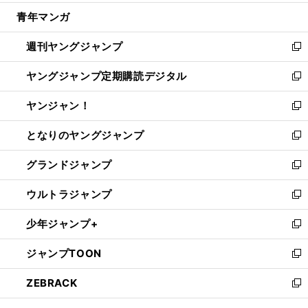
開
ウ
ン
ウ
し
青年マンガ
く
で
ド
ィ
い
開
ウ
ン
ウ
週刊ヤングジャンプ
く
で
ド
ィ
新
開
ウ
ン
し
ヤングジャンプ定期購読デジタル
く
で
ド
い
新
開
ウ
ウ
し
ヤンジャン！
く
で
ィ
い
新
開
ン
ウ
し
となりのヤングジャンプ
く
ド
ィ
い
新
ウ
ン
ウ
し
グランドジャンプ
で
ド
ィ
い
新
開
ウ
ン
ウ
し
ウルトラジャンプ
く
で
ド
ィ
い
新
開
ウ
ン
ウ
し
少年ジャンプ+
く
で
ド
ィ
い
新
開
ウ
ン
ウ
し
ジャンプTOON
く
で
ド
ィ
い
新
開
ウ
ン
ウ
し
ZEBRACK
く
で
ド
ィ
い
新
開
ウ
ン
ウ
し