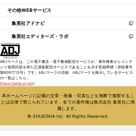
開
ウ
ン
ウ
し
その他WEBサービス
く
で
ド
ィ
い
開
ウ
ン
ウ
集英社アドナビ
く
で
ド
ィ
新
開
ウ
ン
し
集英社エディターズ・ラボ
く
で
ド
い
新
開
ウ
ウ
し
く
で
ィ
い
開
ン
ウ
ABJマークは、この電子書店・電子書籍配信サービスが、著作権者からコンテ
く
ド
ィ
ンツ使用許諾を得た正規版配信サービスであることを示す登録商標（登録番号
ウ
ン
第6091713号）です。ABJマークの詳細、ABJマークを掲示しているサービス
で
ド
の一覧はこちら。
開
ウ
https://aebs.or.jp/
新
く
で
し
い
開
本ホームページに記載の文章・画像・写真などを無断で複製するこ
ウ
く
とは法律で禁じられています。全ての著作権は株式会社 集英社に帰
ィ
属します。
ン
ド
© SHUEISHA Inc. All Rights Reserved.
ウ
で
開
く