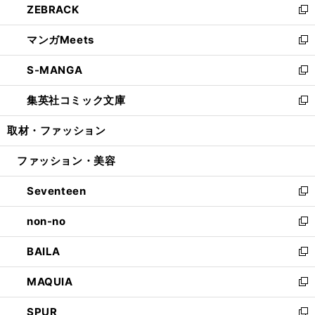
ZEBRACK
く
で
ド
ィ
い
新
開
ウ
ン
ウ
し
マンガMeets
く
で
ド
ィ
い
新
開
ウ
ン
ウ
し
S-MANGA
く
で
ド
ィ
い
新
開
ウ
ン
ウ
し
集英社コミック文庫
く
で
ド
ィ
い
新
開
ウ
ン
ウ
し
取材・ファッション
く
で
ド
ィ
い
開
ウ
ン
ウ
ファッション・美容
く
で
ド
ィ
開
ウ
ン
Seventeen
く
で
ド
新
開
ウ
し
non-no
く
で
い
新
開
ウ
し
BAILA
く
ィ
い
新
ン
ウ
し
MAQUIA
ド
ィ
い
新
ウ
ン
ウ
し
SPUR
で
ド
ィ
い
新