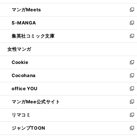
開
ウ
ン
ウ
し
マンガMeets
く
で
ド
ィ
い
新
開
ウ
ン
ウ
し
S-MANGA
く
で
ド
ィ
い
新
開
ウ
ン
ウ
し
集英社コミック文庫
く
で
ド
ィ
い
新
開
ウ
ン
ウ
し
女性マンガ
く
で
ド
ィ
い
開
ウ
ン
ウ
Cookie
く
で
ド
ィ
新
開
ウ
ン
し
Cocohana
く
で
ド
い
新
開
ウ
ウ
し
office YOU
く
で
ィ
い
新
開
ン
ウ
し
マンガMee公式サイト
く
ド
ィ
い
新
ウ
ン
ウ
し
リマコミ
で
ド
ィ
い
新
開
ウ
ン
ウ
し
ジャンプTOON
く
で
ド
ィ
い
新
開
ウ
ン
ウ
し