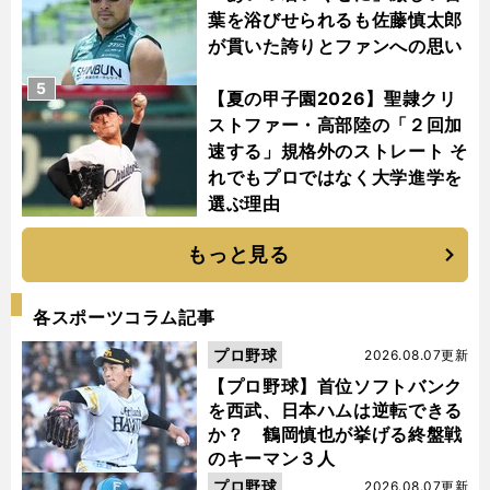
葉を浴びせられるも佐藤慎太郎
が貫いた誇りとファンへの思い
5
【夏の甲子園2026】聖隷クリ
ストファー・高部陸の「２回加
速する」規格外のストレート そ
れでもプロではなく大学進学を
選ぶ理由
もっと見る
各スポーツコラム記事
プロ野球
2026.08.07更新
【プロ野球】首位ソフトバンク
を西武、日本ハムは逆転できる
か？ 鶴岡慎也が挙げる終盤戦
のキーマン３人
プロ野球
2026.08.07更新