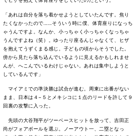
でヒザを抱えて体育座りをしていたのだという。
「あれは自分を落ち着かせようとしていたんです。焦り
たくなかったので......そういう時に僕、体育座りになっち
ゃうんですよ。なんか、小っちゃく小っちゃくなっちゃ
うんですよね（笑）。ゆったり座るんじゃなくて、ヒザ
を抱えてうずくまる感じ。子どもの頃からそうでした。
傍から見たら落ち込んでいるように見えるかもしれませ
んが、へこんでいるわけじゃない。あれは集中しようと
しているんです」
マイアミでの準決勝は試合が進む。周東に出番がない
まま、日本は４−５とメキシコに１点のリードを許して９
回裏の攻撃に入った。
先頭の大谷翔平がツーベースヒットを放って、吉田正
尚がフォアボールを選ぶ。ノーアウト一、二塁となっ