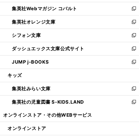
開
ウ
ン
ウ
集英社Webマガジン コバルト
く
で
ド
ィ
新
開
ウ
ン
し
集英社オレンジ文庫
く
で
ド
い
新
開
ウ
ウ
し
シフォン文庫
く
で
ィ
い
新
開
ン
ウ
し
ダッシュエックス文庫公式サイト
く
ド
ィ
い
新
ウ
ン
ウ
し
JUMP j-BOOKS
で
ド
ィ
い
新
開
ウ
ン
ウ
し
キッズ
く
で
ド
ィ
い
開
ウ
ン
ウ
集英社みらい文庫
く
で
ド
ィ
新
開
ウ
ン
し
集英社の児童図書 S-KIDS.LAND
く
で
ド
い
新
開
ウ
ウ
し
オンラインストア・
その他WEBサービス
く
で
ィ
い
開
ン
ウ
オンラインストア
く
ド
ィ
ウ
ン