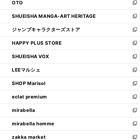
OTO
で
ド
新
開
ウ
し
SHUEISHA MANGA-ART HERITAGE
く
で
い
新
開
ウ
し
ジャンプキャラクターズストア
く
ィ
い
新
ン
ウ
し
HAPPY PLUS STORE
ド
ィ
い
新
ウ
ン
ウ
し
SHUEISHA VOX
で
ド
ィ
い
新
開
ウ
ン
ウ
し
LEEマルシェ
く
で
ド
ィ
い
新
開
ウ
ン
ウ
し
SHOP Marisol
く
で
ド
ィ
い
新
開
ウ
ン
ウ
し
eclat premium
く
で
ド
ィ
い
新
開
ウ
ン
ウ
し
mirabella
く
で
ド
ィ
い
新
開
ウ
ン
ウ
し
mirabella homme
く
で
ド
ィ
い
新
開
ウ
ン
ウ
し
zakka market
く
で
ド
ィ
い
新