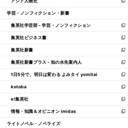
アジア人物史
く
で
ド
ィ
い
新
開
ウ
ン
ウ
し
学芸・ノンフィクション・新書
く
で
ド
ィ
い
開
ウ
ン
ウ
集英社学芸部 - 学芸・ノンフィクション
く
で
ド
ィ
新
開
ウ
ン
し
集英社ビジネス書
く
で
ド
い
新
開
ウ
ウ
し
集英社新書
く
で
ィ
い
新
開
ン
ウ
し
集英社新書プラス - 知の水先案内人
く
ド
ィ
い
新
ウ
ン
ウ
し
1日5分で、明日は変わる よみタイ yomitai
で
ド
ィ
い
新
開
ウ
ン
ウ
し
kotoba
く
で
ド
ィ
い
新
開
ウ
ン
ウ
し
e!集英社
く
で
ド
ィ
い
新
開
ウ
ン
ウ
し
情報・知識＆オピニオン imidas
く
で
ド
ィ
い
新
開
ウ
ン
ウ
し
ライトノベル・ノベライズ
く
で
ド
ィ
い