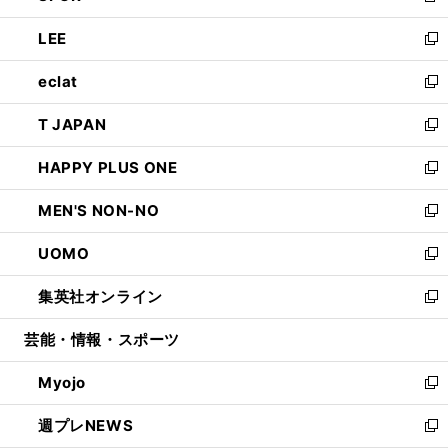
開
ウ
ン
ウ
し
LEE
く
で
ド
ィ
い
新
開
ウ
ン
ウ
し
eclat
く
で
ド
ィ
い
新
開
ウ
ン
ウ
し
T JAPAN
く
で
ド
ィ
い
新
開
ウ
ン
ウ
し
HAPPY PLUS ONE
く
で
ド
ィ
い
新
開
ウ
ン
ウ
し
MEN'S NON-NO
く
で
ド
ィ
い
新
開
ウ
ン
ウ
し
UOMO
く
で
ド
ィ
い
新
開
ウ
ン
ウ
し
集英社オンライン
く
で
ド
ィ
い
新
開
ウ
ン
ウ
し
芸能・情報・スポーツ
く
で
ド
ィ
い
開
ウ
ン
ウ
Myojo
く
で
ド
ィ
新
開
ウ
ン
し
週プレNEWS
く
で
ド
い
新
開
ウ