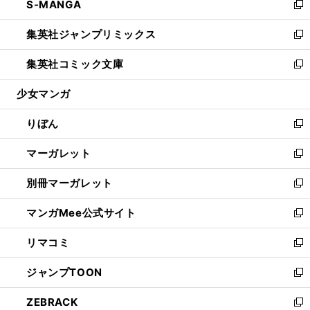
S-MANGA
く
で
ド
ィ
い
新
開
ウ
ン
ウ
し
集英社ジャンプリミックス
く
で
ド
ィ
い
新
開
ウ
ン
ウ
し
集英社コミック文庫
く
で
ド
ィ
い
新
開
ウ
ン
ウ
し
少女マンガ
く
で
ド
ィ
い
開
ウ
ン
ウ
りぼん
く
で
ド
ィ
新
開
ウ
ン
し
マーガレット
く
で
ド
い
新
開
ウ
ウ
し
別冊マーガレット
く
で
ィ
い
新
開
ン
ウ
し
マンガMee公式サイト
く
ド
ィ
い
新
ウ
ン
ウ
し
リマコミ
で
ド
ィ
い
新
開
ウ
ン
ウ
し
ジャンプTOON
く
で
ド
ィ
い
新
開
ウ
ン
ウ
し
ZEBRACK
く
で
ド
ィ
い
新