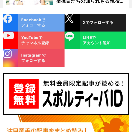
指揮官たちの知られざる現役時
代
cebo
X
Facebookで
Xでフォローする
ok
フォローする
uTube
LINE
YouTubeで
LINEで
チャンネル登録
アカウント追加
stagra
Instagramで
m
、
、
.
即
」
フォローする
前
へ