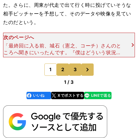
た。さらに、周東が代走で出て行く時に投げていそうな
相手ピッチャーを予想して、そのデータや映像を見てい
たのだという。
次のページへ
「最終回に入る前、城石（憲之、コーチ）さんのと
ころへ聞きにいったんです。『僕はどういう状況で
行くんですか』って......先頭の大谷さんが出たら行
くのか、それともその次なのか、そこを確認したか
次
1
2
3
のページへ
った..
1 / 3
いいね
Xでポストする
LINEで送る
line
faceboo
x
k