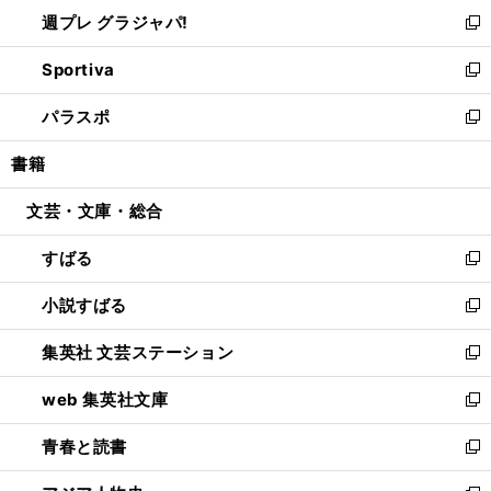
ウ
し
週プレ グラジャパ!
く
で
ィ
い
新
開
ン
ウ
し
Sportiva
く
ド
ィ
い
新
ウ
ン
ウ
し
パラスポ
で
ド
ィ
い
新
開
ウ
ン
ウ
し
書籍
く
で
ド
ィ
い
開
ウ
ン
ウ
文芸・文庫・総合
く
で
ド
ィ
開
ウ
ン
すばる
く
で
ド
新
開
ウ
し
小説すばる
く
で
い
新
開
ウ
し
集英社 文芸ステーション
く
ィ
い
新
ン
ウ
し
web 集英社文庫
ド
ィ
い
新
ウ
ン
ウ
し
青春と読書
で
ド
ィ
い
新
開
ウ
ン
ウ
し