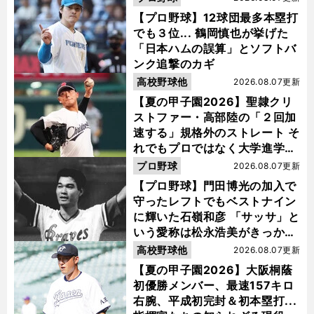
【プロ野球】12球団最多本塁打
でも３位... 鶴岡慎也が挙げた
「日本ハムの誤算」とソフトバ
ンク追撃のカギ
高校野球他
2026.08.07更新
【夏の甲子園2026】聖隷クリ
ストファー・高部陸の「２回加
速する」規格外のストレート そ
れでもプロではなく大学進学を
選ぶ理由
プロ野球
2026.08.07更新
【プロ野球】門田博光の加入で
守ったレフトでもベストナイン
に輝いた石嶺和彦 「サッサ」と
いう愛称は松永浩美がきっか
け？
高校野球他
2026.08.07更新
【夏の甲子園2026】大阪桐蔭
初優勝メンバー、最速157キロ
右腕、平成初完封＆初本塁打...