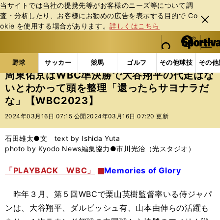
当サイトでは当社の提携先等がお客様のニーズ等について調
査・分析したり、お客様にお勧めの広告を表⽰する⽬的で Co
閉じ
okie を使⽤する場合があります。
詳しくはこちら
る
マイペ
web Sportiva (webスポルティーバ)
検索
メニュ
we
ー
野球の記事一覧
プロ野球
周東佑京はWBC準決勝で
b
ジ
野球
サッカー
競馬
ゴルフ
その他球技
その他
ス
周東佑京はWBC準決勝で大谷翔平の代走はな
ポ
いとわかって頭を整理「還ったらサヨナラだ
ル
な」【WBC2023】
テ
ィ
2024年03月16日 07:15 公開
2024年03月16日 07:20 更新
ー
バ
石田雄太●文 text by Ishida Yuta
photo by Kyodo News編集協力●市川光治（光スタジオ）
「PLAYBACK WBC」
Memories of Glory
昨年３月、第５回
WBC
で栗山英樹監督率いる侍ジャパ
ンは、大谷翔平、ダルビッシュ有、山本由伸らの活躍も