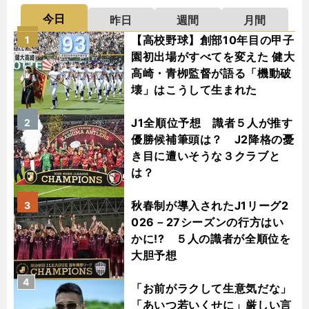
今日
昨日
週間
月間
【高校野球】創部10年目の甲子
1
園初出場がすべてを変えた 健大
高崎・青栁監督が語る「機動破
壊」はこうして生まれた
J1全順位予想 識者５人が推す
2
優勝候補筆頭は？ J2降格の憂
き目に遭いそうな３クラブと
は？
秋春制が導入されたJ1リーグ2
3
026－27シーズンの行方はい
かに!? ５人の識者が全順位を
大胆予想
4
「お前がラクして生意気だな」
「あいつ若いくせに」厳しい言