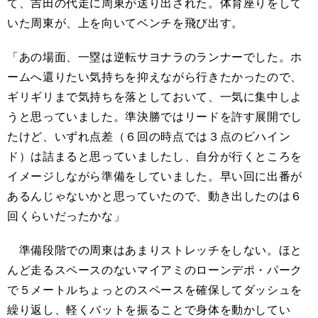
て、吉田の代走に周東が送り出された。体育座りをして
いた周東が、上を向いてベンチを飛び出す。
「あの場面、一塁は逆転サヨナラのランナーでした。ホ
ームへ還りたい気持ちを抑えながら行きたかったので、
ギリギリまで気持ちを落としておいて、一気に集中しよ
うと思っていました。準決勝ではリードを許す展開でし
たけど、いずれ点差（６回の時点では３点のビハイン
ド）は詰まると思っていましたし、自分が行くところを
イメージしながら準備をしていました。早い回に出番が
あるんじゃないかと思っていたので、動き出したのは６
回くらいだったかな」
準備段階での周東はあまりストレッチをしない。ほと
んど走るスペースのないマイアミのローンデポ・パーク
で５メートルちょっとのスペースを確保してダッシュを
繰り返し、軽くバットを振ることで身体を動かしてい