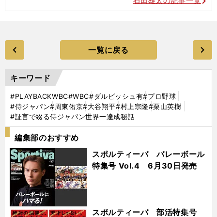
石田雄太の記事一覧
一覧に戻る
キーワード
#PLAYBACKWBC
#WBC
#ダルビッシュ有
#プロ野球
#侍ジャパン
#周東佑京
#大谷翔平
#村上宗隆
#栗山英樹
#証言で綴る侍ジャパン世界一達成秘話
編集部のおすすめ
スポルティーバ バレーボール
特集号 Vol.4 6月30日発売
スポルティーバ 部活特集号