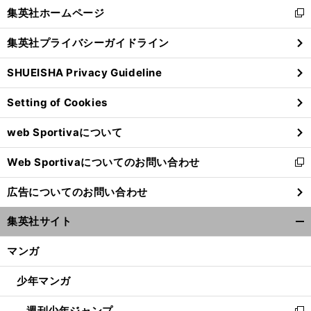
く/
集英社ホームページ
新
閉
し
じ
集英社プライバシーガイドライン
い
る
ウ
SHUEISHA Privacy Guideline
ィ
ン
Setting of Cookies
ド
ウ
web Sportivaについて
で
開
Web Sportivaについてのお問い合わせ
く
新
し
広告についてのお問い合わせ
い
ウ
集英社サイト
ィ
開
ン
く/
マンガ
ド
閉
ウ
じ
少年マンガ
で
る
開
週刊少年ジャンプ
く