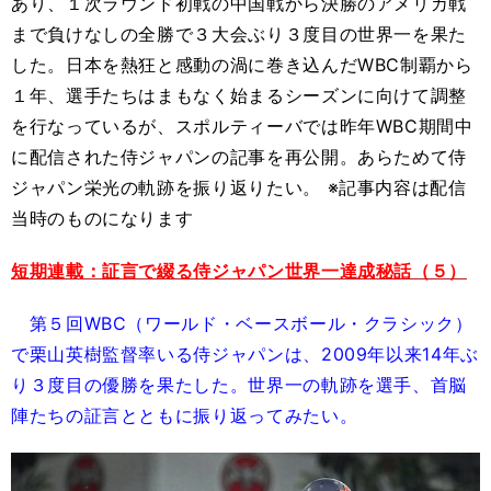
あり、１次ラウンド初戦の中国戦から決勝のアメリカ戦
まで負けなしの全勝で３大会ぶり３度目の世界一を果た
した。日本を熱狂と感動の渦に巻き込んだ
WBC
制覇から
１年、選手たちはまもなく始まるシーズンに向けて調整
を行なっているが、スポルティーバでは昨年
WBC
期間中
に配信された侍ジャパンの記事を再公開。あらためて侍
ジャパン栄光の軌跡を振り返りたい。 ※記事内容は配信
当時のものになります
短期連載：証言で綴る侍ジャパン世界一達成秘話（５）
第５回WBC（ワールド・ベースボール・クラシック）
で栗山英樹監督率いる侍ジャパンは、2009年以来14年ぶ
り３度目の優勝を果たした。世界一の軌跡を選手、首脳
陣たちの証言とともに振り返ってみたい。