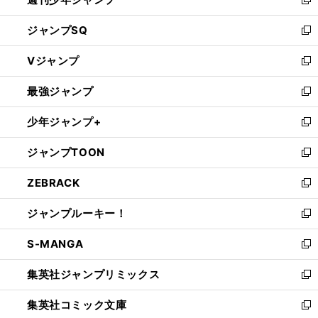
新
し
ジャンプSQ
い
新
ウ
し
Vジャンプ
ィ
い
新
ン
ウ
し
最強ジャンプ
ド
ィ
い
新
ウ
ン
ウ
し
少年ジャンプ+
で
ド
ィ
い
新
開
ウ
ン
ウ
し
ジャンプTOON
く
で
ド
ィ
い
新
開
ウ
ン
ウ
し
ZEBRACK
く
で
ド
ィ
い
新
開
ウ
ン
ウ
し
ジャンプルーキー！
く
で
ド
ィ
い
新
開
ウ
ン
ウ
し
S-MANGA
く
で
ド
ィ
い
新
開
ウ
ン
ウ
し
集英社ジャンプリミックス
く
で
ド
ィ
い
新
開
ウ
ン
ウ
し
集英社コミック文庫
く
で
ド
ィ
い
新