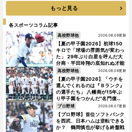
もっと見る
各スポーツコラム記事
高校野球他
2026.08.09更新
【夏の甲子園2026】初球150
キロで「球場の雰囲気が変わっ
た」 29年ぶり白星を呼んだ大
分商・平田玲翔の底知れぬ才能
高校野球他
2026.08.08更新
【夏の甲子園2026】「ウチを
選んでくれるのは『Ｂランク』
の選手たち」 八幡商が15年ぶ
り甲子園をつかんだ"名門復
活"の舞台裏
プロ野球
2026.08.07更新
【プロ野球】首位ソフトバンク
を西武、日本ハムは逆転できる
か？ 鶴岡慎也が挙げる終盤戦