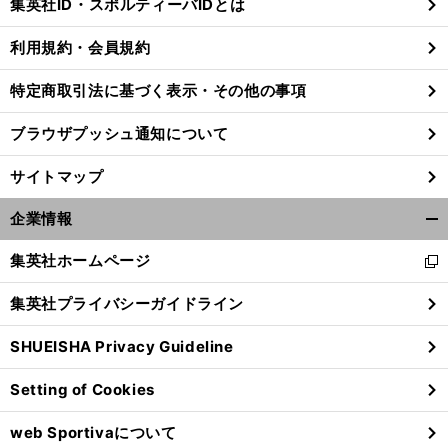
集英社ID・スポルティーバIDとは
る
利用規約・会員規約
特定商取引法に基づく表示・その他の事項
前
へ
ブラウザプッシュ通知について
サイトマップ
企業情報
開
く/
集英社ホームページ
新
閉
し
じ
集英社プライバシーガイドライン
い
る
ウ
SHUEISHA Privacy Guideline
ィ
ン
Setting of Cookies
ド
ウ
web Sportivaについて
で