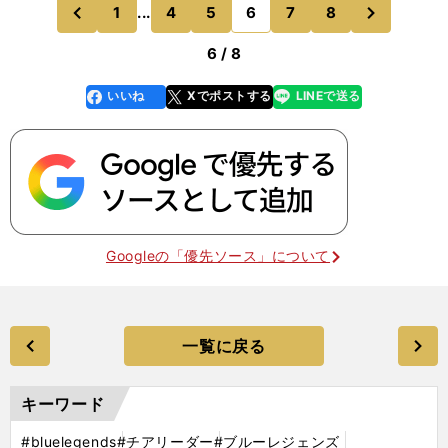
の時に目に入った、カッコよく踊るbluele
次
1
...
4
5
6
7
8
のページへ
のページへ
前
6 / 8
いいね
Xでポストする
LINEで送る
line
faceboo
x
k
Googleの「優先ソース」について
一覧に戻る
キーワード
#bluelegends
#チアリーダー
#ブルーレジェンズ