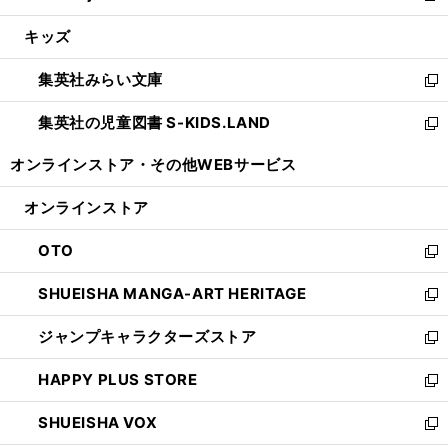
開
ウ
ン
ウ
し
キッズ
く
で
ド
ィ
い
開
ウ
ン
ウ
集英社みらい文庫
く
で
ド
ィ
新
開
ウ
ン
し
集英社の児童図書 S-KIDS.LAND
く
で
ド
い
新
開
ウ
ウ
し
オンラインストア・
その他WEBサービス
く
で
ィ
い
開
ン
ウ
オンラインストア
く
ド
ィ
ウ
ン
OTO
で
ド
新
開
ウ
し
SHUEISHA MANGA-ART HERITAGE
く
で
い
新
開
ウ
し
ジャンプキャラクターズストア
く
ィ
い
新
ン
ウ
し
HAPPY PLUS STORE
ド
ィ
い
新
ウ
ン
ウ
し
SHUEISHA VOX
で
ド
ィ
い
新
開
ウ
ン
ウ