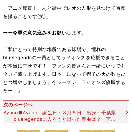
「アニメ鑑賞！ あと街中でレオの人形を見つけて写真
を撮ることです(笑)」
ーー今季の意気込みをお願いします。
「私にとって特別な場所である球場で、憧れの
bluelegendsの一員としてライオンズを応援できること
が本当に幸せです！ ファンの皆さんと一緒にいつでも
全力で盛り上げます。日本一になって帽子の★の数をひ
とつ増やしましょう。今シーズン、ライオンズ優勝する
ぞー！」
次のページへ
Ayano●Ayano 誕生日：８月５日 出身：千葉県
ーーbluelegendsに入ろうと思った理由は？「実は
以前、ドームでビールの売り子をしていました。そ