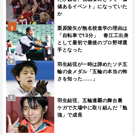
値あるイベント」になっていた
か
栗原陵矢が無名校進学の理由は
3
「自転車で13分」 春江工出身
として最初で最後のプロ野球選
手となった
4
羽生結弦が一時は諦めたソチ五
輪の金メダル「五輪の本当の怖
さを知った......」
5
羽生結弦、五輪連覇の舞台裏
ケガで欠場中に取り組んだ「勉
強」で成長