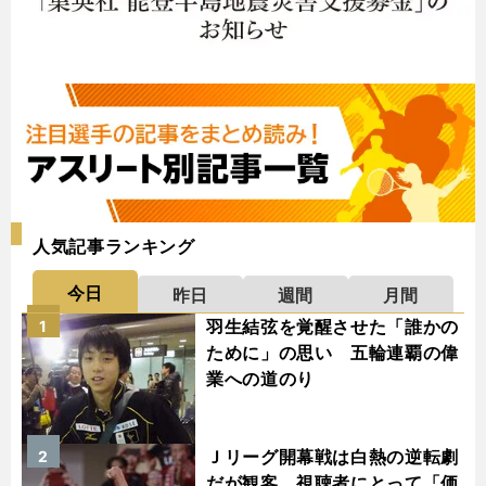
人気記事ランキング
今日
昨日
週間
月間
羽生結弦を覚醒させた「誰かの
1
ために」の思い 五輪連覇の偉
業への道のり
Ｊリーグ開幕戦は白熱の逆転劇
2
だが観客、視聴者にとって「価