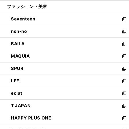
開
ウ
ン
ウ
ファッション・美容
く
で
ド
ィ
開
ウ
ン
Seventeen
く
で
ド
新
開
ウ
し
non-no
く
で
い
新
開
ウ
し
BAILA
く
ィ
い
新
ン
ウ
し
MAQUIA
ド
ィ
い
新
ウ
ン
ウ
し
SPUR
で
ド
ィ
い
新
開
ウ
ン
ウ
し
LEE
く
で
ド
ィ
い
新
開
ウ
ン
ウ
し
eclat
く
で
ド
ィ
い
新
開
ウ
ン
ウ
し
T JAPAN
く
で
ド
ィ
い
新
開
ウ
ン
ウ
し
HAPPY PLUS ONE
く
で
ド
ィ
い
新
開
ウ
ン
ウ
し