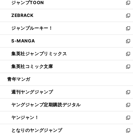
ジャンプTOON
く
で
ド
ィ
い
新
開
ウ
ン
ウ
し
ZEBRACK
く
で
ド
ィ
い
新
開
ウ
ン
ウ
し
ジャンプルーキー！
く
で
ド
ィ
い
新
開
ウ
ン
ウ
し
S-MANGA
く
で
ド
ィ
い
新
開
ウ
ン
ウ
し
集英社ジャンプリミックス
く
で
ド
ィ
い
新
開
ウ
ン
ウ
し
集英社コミック文庫
く
で
ド
ィ
い
新
開
ウ
ン
ウ
し
青年マンガ
く
で
ド
ィ
い
開
ウ
ン
ウ
週刊ヤングジャンプ
く
で
ド
ィ
新
開
ウ
ン
し
ヤングジャンプ定期購読デジタル
く
で
ド
い
新
開
ウ
ウ
し
ヤンジャン！
く
で
ィ
い
新
開
ン
ウ
し
となりのヤングジャンプ
く
ド
ィ
い
新