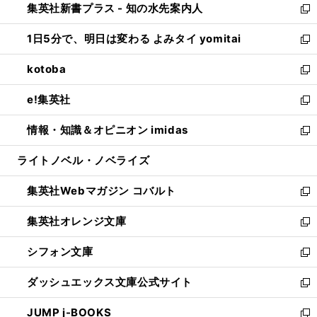
集英社新書プラス - 知の水先案内人
く
ド
ィ
い
新
ウ
ン
ウ
し
1日5分で、明日は変わる よみタイ yomitai
で
ド
ィ
い
新
開
ウ
ン
ウ
し
kotoba
く
で
ド
ィ
い
新
開
ウ
ン
ウ
し
e!集英社
く
で
ド
ィ
い
新
開
ウ
ン
ウ
し
情報・知識＆オピニオン imidas
く
で
ド
ィ
い
新
開
ウ
ン
ウ
し
ライトノベル・ノベライズ
く
で
ド
ィ
い
開
ウ
ン
ウ
集英社Webマガジン コバルト
く
で
ド
ィ
新
開
ウ
ン
し
集英社オレンジ文庫
く
で
ド
い
新
開
ウ
ウ
し
シフォン文庫
く
で
ィ
い
新
開
ン
ウ
し
ダッシュエックス文庫公式サイト
く
ド
ィ
い
新
ウ
ン
ウ
し
JUMP j-BOOKS
で
ド
ィ
い
新