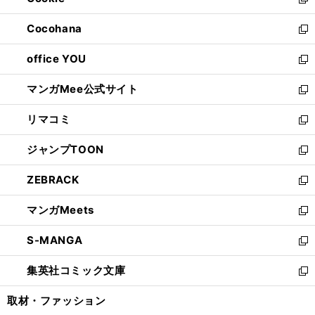
ィ
新
開
ウ
ン
し
Cocohana
く
で
ド
い
新
開
ウ
ウ
し
office YOU
く
で
ィ
い
新
開
ン
ウ
し
マンガMee公式サイト
く
ド
ィ
い
新
ウ
ン
ウ
し
リマコミ
で
ド
ィ
い
新
開
ウ
ン
ウ
し
ジャンプTOON
く
で
ド
ィ
い
新
開
ウ
ン
ウ
し
ZEBRACK
く
で
ド
ィ
い
新
開
ウ
ン
ウ
し
マンガMeets
く
で
ド
ィ
い
新
開
ウ
ン
ウ
し
S-MANGA
く
で
ド
ィ
い
新
開
ウ
ン
ウ
し
集英社コミック文庫
く
で
ド
ィ
い
新
開
ウ
ン
ウ
し
取材・ファッション
く
で
ド
ィ
い