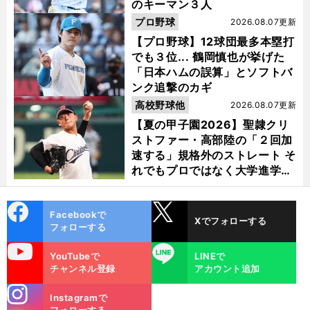
のキーマン３人
プロ野球
2026.08.07更新
【プロ野球】12球団最多本塁打
でも３位... 鶴岡慎也が挙げた
「日本ハムの誤算」とソフトバ
ンク追撃のカギ
高校野球他
2026.08.07更新
【夏の甲子園2026】聖隷クリ
ストファー・高部陸の「２回加
速する」規格外のストレート そ
れでもプロではなく大学進学を
選ぶ理由
cebo
X
Facebookで
Xでフォローする
ok
フォローする
uTube
LINE
YouTubeで
LINEで
チャンネル登録
アカウント追加
stagra
Instagramで
m