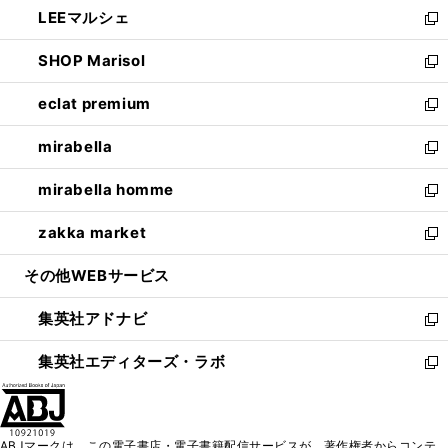
し
LEEマルシェ
く
で
ド
ィ
い
新
開
ウ
ン
ウ
し
SHOP Marisol
く
で
ド
ィ
い
新
開
ウ
ン
ウ
し
eclat premium
く
で
ド
ィ
い
新
開
ウ
ン
ウ
し
mirabella
く
で
ド
ィ
い
新
開
ウ
ン
ウ
し
mirabella homme
く
で
ド
ィ
い
新
開
ウ
ン
ウ
し
zakka market
く
で
ド
ィ
い
新
開
ウ
ン
ウ
し
その他WEBサービス
く
で
ド
ィ
い
開
ウ
ン
ウ
集英社アドナビ
く
で
ド
ィ
新
開
ウ
ン
し
集英社エディターズ・ラボ
く
で
ド
い
新
開
ウ
ウ
し
く
で
ィ
い
開
ン
ウ
ABJマークは、この電子書店・電子書籍配信サービスが、著作権者からコンテ
く