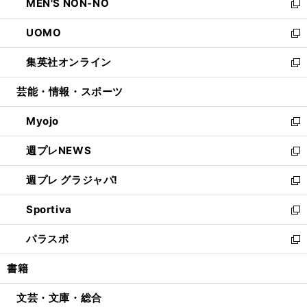
MEN'S NON-NO
く
で
ド
ィ
い
新
開
ウ
ン
ウ
し
UOMO
く
で
ド
ィ
い
新
開
ウ
ン
ウ
し
集英社オンライン
く
で
ド
ィ
い
新
開
ウ
ン
ウ
し
芸能・情報・スポーツ
く
で
ド
ィ
い
開
ウ
ン
ウ
Myojo
く
で
ド
ィ
新
開
ウ
ン
し
週プレNEWS
く
で
ド
い
新
開
ウ
ウ
し
週プレ グラジャパ!
く
で
ィ
い
新
開
ン
ウ
し
Sportiva
く
ド
ィ
い
新
ウ
ン
ウ
し
パラスポ
で
ド
ィ
い
新
開
ウ
ン
ウ
し
書籍
く
で
ド
ィ
い
開
ウ
ン
ウ
文芸・文庫・総合
く
で
ド
ィ