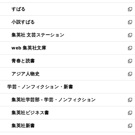
開
ウ
ン
すばる
く
で
ド
新
開
ウ
し
小説すばる
く
で
い
新
開
ウ
し
集英社 文芸ステーション
く
ィ
い
新
ン
ウ
し
web 集英社文庫
ド
ィ
い
新
ウ
ン
ウ
し
青春と読書
で
ド
ィ
い
新
開
ウ
ン
ウ
し
アジア人物史
く
で
ド
ィ
い
新
開
ウ
ン
ウ
し
学芸・ノンフィクション・新書
く
で
ド
ィ
い
開
ウ
ン
ウ
集英社学芸部 - 学芸・ノンフィクション
く
で
ド
ィ
新
開
ウ
ン
し
集英社ビジネス書
く
で
ド
い
新
開
ウ
ウ
し
集英社新書
く
で
ィ
い
新
開
ン
ウ
し