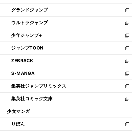
ウ
ン
ウ
し
グランドジャンプ
で
ド
ィ
い
新
開
ウ
ン
ウ
し
ウルトラジャンプ
く
で
ド
ィ
い
新
開
ウ
ン
ウ
し
少年ジャンプ+
く
で
ド
ィ
い
新
開
ウ
ン
ウ
し
ジャンプTOON
く
で
ド
ィ
い
新
開
ウ
ン
ウ
し
ZEBRACK
く
で
ド
ィ
い
新
開
ウ
ン
ウ
し
S-MANGA
く
で
ド
ィ
い
新
開
ウ
ン
ウ
し
集英社ジャンプリミックス
く
で
ド
ィ
い
新
開
ウ
ン
ウ
し
集英社コミック文庫
く
で
ド
ィ
い
新
開
ウ
ン
ウ
し
少女マンガ
く
で
ド
ィ
い
開
ウ
ン
ウ
りぼん
く
で
ド
ィ
新
開
ウ
ン
し