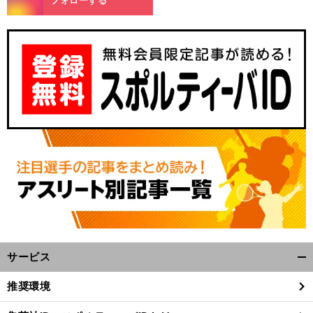
フォローする
サービス
開
く/
推奨環境
閉
じ