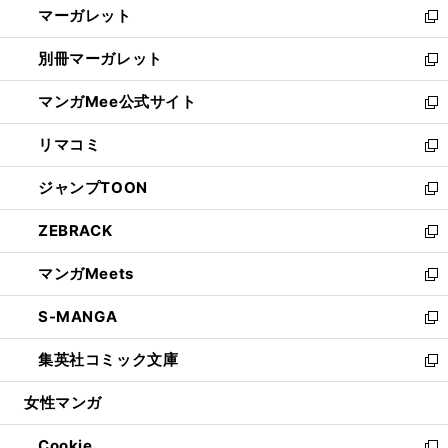
マーガレット
く
で
ド
い
新
開
ウ
ウ
し
別冊マーガレット
く
で
ィ
い
新
開
ン
ウ
し
マンガMee公式サイト
く
ド
ィ
い
新
ウ
ン
ウ
し
リマコミ
で
ド
ィ
い
新
開
ウ
ン
ウ
し
ジャンプTOON
く
で
ド
ィ
い
新
開
ウ
ン
ウ
し
ZEBRACK
く
で
ド
ィ
い
新
開
ウ
ン
ウ
し
マンガMeets
く
で
ド
ィ
い
新
開
ウ
ン
ウ
し
S-MANGA
く
で
ド
ィ
い
新
開
ウ
ン
ウ
し
集英社コミック文庫
く
で
ド
ィ
い
新
開
ウ
ン
ウ
し
女性マンガ
く
で
ド
ィ
い
開
ウ
ン
ウ
Cookie
く
で
ド