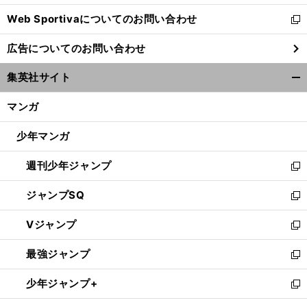
開
Web Sportivaについてのお問い合わせ
く
新
し
広告についてのお問い合わせ
い
ウ
集英社サイト
ィ
開
ン
く/
マンガ
ド
閉
ウ
じ
少年マンガ
で
る
開
週刊少年ジャンプ
く
新
し
ジャンプSQ
い
新
ウ
し
Vジャンプ
ィ
い
新
ン
ウ
し
最強ジャンプ
ド
ィ
い
新
ウ
ン
ウ
し
少年ジャンプ+
で
ド
ィ
い
新
開
ウ
ン
ウ
し