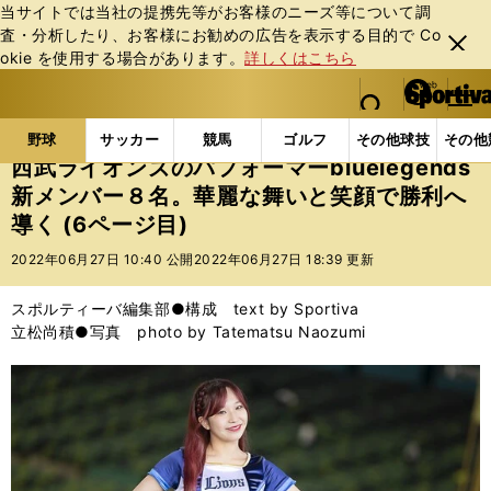
当サイトでは当社の提携先等がお客様のニーズ等について調
査・分析したり、お客様にお勧めの広告を表⽰する⽬的で Co
閉じ
okie を使⽤する場合があります。
詳しくはこちら
る
マイペ
web Sportiva (webスポルティーバ)
検索
メニュ
we
ー
野球の記事一覧
プロ野球
西武ライオンズのパフォーマ
b
ジ
野球
サッカー
競馬
ゴルフ
その他球技
その他
ス
西武ライオンズのパフォーマーbluelegends
ポ
新メンバー８名。華麗な舞いと笑顔で勝利へ
ル
導く (6ページ目)
テ
ィ
2022年06月27日 10:40 公開
2022年06月27日 18:39 更新
ー
バ
スポルティーバ編集部●構成 text by Sportiva
立松尚積●写真 photo by Tatematsu Naozumi