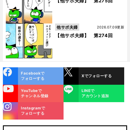
【他サポ夫婦】 第275回
他サポ夫婦
2026.07.09更新
【他サポ夫婦】 第274回
cebo
X
Facebookで
Xでフォローする
ok
フォローする
uTube
LINE
YouTubeで
LINEで
チャンネル登録
アカウント追加
stagra
Instagramで
m
フォローする