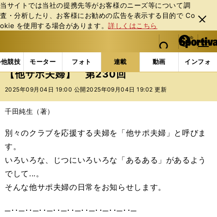
当サイトでは当社の提携先等がお客様のニーズ等について調
査・分析したり、お客様にお勧めの広告を表⽰する⽬的で Co
閉じ
okie を使⽤する場合があります。
詳しくはこちら
る
マイペ
web Sportiva (webスポルティーバ)
検索
メニュ
we
ー
連載コラム
スポマン！
他サポ夫婦
【他サポ夫婦
b
ジ
の他競技
モーター
フォト
連載
動画
インフォ
ス
【他サポ夫婦】 第230回
ポ
ル
2025年09月04日 19:00 公開
2025年09月04日 19:02 更新
テ
ィ
千田純生（著）
ー
バ
別々のクラブを応援する夫婦を「他サポ夫婦」と呼びま
す。
いろいろな、じつにいろいろな「あるある」があるよう
でして...。
そんな他サポ夫婦の日常をお知らせします。
─･･─･･─･･─･･─･･─･･─･･─･･─･･─