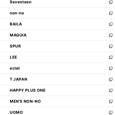
Seventeen
く
で
ド
新
開
ウ
し
non-no
く
で
い
新
開
ウ
し
BAILA
く
ィ
い
新
ン
ウ
し
MAQUIA
ド
ィ
い
新
ウ
ン
ウ
し
SPUR
で
ド
ィ
い
新
開
ウ
ン
ウ
し
LEE
く
で
ド
ィ
い
新
開
ウ
ン
ウ
し
eclat
く
で
ド
ィ
い
新
開
ウ
ン
ウ
し
T JAPAN
く
で
ド
ィ
い
新
開
ウ
ン
ウ
し
HAPPY PLUS ONE
く
で
ド
ィ
い
新
開
ウ
ン
ウ
し
MEN'S NON-NO
く
で
ド
ィ
い
新
開
ウ
ン
ウ
し
UOMO
く
で
ド
ィ
い
新