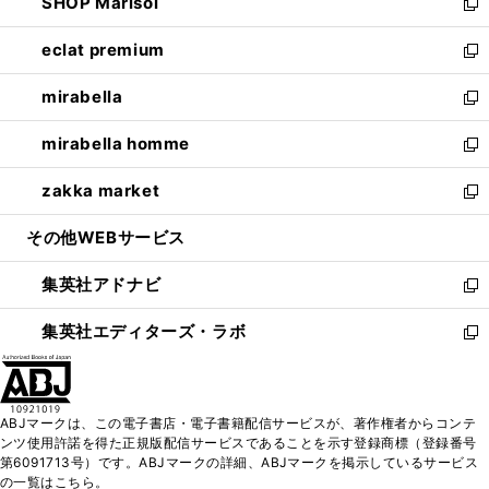
SHOP Marisol
く
で
ド
ィ
い
新
開
ウ
ン
ウ
し
eclat premium
く
で
ド
ィ
い
新
開
ウ
ン
ウ
し
mirabella
く
で
ド
ィ
い
新
開
ウ
ン
ウ
し
mirabella homme
く
で
ド
ィ
い
新
開
ウ
ン
ウ
し
zakka market
く
で
ド
ィ
い
新
開
ウ
ン
ウ
し
その他WEBサービス
く
で
ド
ィ
い
開
ウ
ン
ウ
集英社アドナビ
く
で
ド
ィ
新
開
ウ
ン
し
集英社エディターズ・ラボ
く
で
ド
い
新
開
ウ
ウ
し
く
で
ィ
い
開
ン
ウ
ABJマークは、この電子書店・電子書籍配信サービスが、著作権者からコンテ
く
ド
ィ
ンツ使用許諾を得た正規版配信サービスであることを示す登録商標（登録番号
ウ
ン
第6091713号）です。ABJマークの詳細、ABJマークを掲示しているサービス
で
ド
の一覧はこちら。