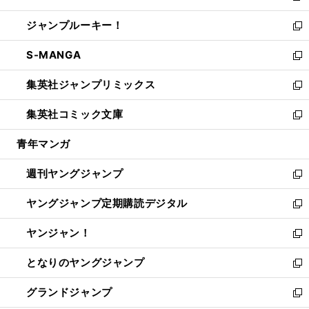
開
ウ
ン
ウ
し
ジャンプルーキー！
く
で
ド
ィ
い
新
開
ウ
ン
ウ
し
S-MANGA
く
で
ド
ィ
い
新
開
ウ
ン
ウ
し
集英社ジャンプリミックス
く
で
ド
ィ
い
新
開
ウ
ン
ウ
し
集英社コミック文庫
く
で
ド
ィ
い
新
開
ウ
ン
ウ
し
青年マンガ
く
で
ド
ィ
い
開
ウ
ン
ウ
週刊ヤングジャンプ
く
で
ド
ィ
新
開
ウ
ン
し
ヤングジャンプ定期購読デジタル
く
で
ド
い
新
開
ウ
ウ
し
ヤンジャン！
く
で
ィ
い
新
開
ン
ウ
し
となりのヤングジャンプ
く
ド
ィ
い
新
ウ
ン
ウ
し
グランドジャンプ
で
ド
ィ
い
新
開
ウ
ン