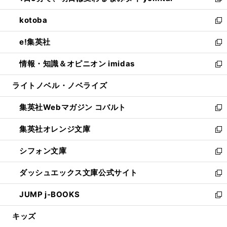
い
新
開
ウ
ン
ウ
し
kotoba
く
で
ド
ィ
い
新
開
ウ
ン
ウ
し
e!集英社
く
で
ド
ィ
い
新
開
ウ
ン
ウ
し
情報・知識＆オピニオン imidas
く
で
ド
ィ
い
新
開
ウ
ン
ウ
し
ライトノベル・ノベライズ
く
で
ド
ィ
い
開
ウ
ン
ウ
集英社Webマガジン コバルト
く
で
ド
ィ
新
開
ウ
ン
し
集英社オレンジ文庫
く
で
ド
い
新
開
ウ
ウ
し
シフォン文庫
く
で
ィ
い
新
開
ン
ウ
し
ダッシュエックス文庫公式サイト
く
ド
ィ
い
新
ウ
ン
ウ
し
JUMP j-BOOKS
で
ド
ィ
い
新
開
ウ
ン
ウ
し
キッズ
く
で
ド
ィ
い