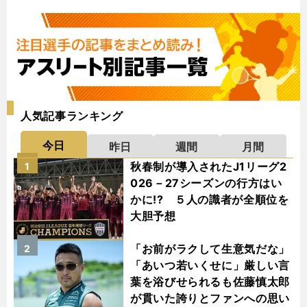
人気記事ランキング
今日
昨日
週間
月間
秋春制が導入されたJ1リーグ2
1
026－27シーズンの行方はい
かに!? ５人の識者が全順位を
大胆予想
「お前がラクして生意気だな」
2
「あいつ若いくせに」厳しい言
葉を浴びせられるも佐藤慎太郎
が貫いた誇りとファンへの思い