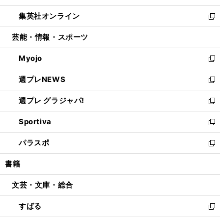
開
ウ
ン
ウ
し
集英社オンライン
く
で
ド
ィ
い
新
開
ウ
ン
ウ
し
芸能・情報・スポーツ
く
で
ド
ィ
い
開
ウ
ン
ウ
Myojo
く
で
ド
ィ
新
開
ウ
ン
し
週プレNEWS
く
で
ド
い
新
開
ウ
ウ
し
週プレ グラジャパ!
く
で
ィ
い
新
開
ン
ウ
し
Sportiva
く
ド
ィ
い
新
ウ
ン
ウ
し
パラスポ
で
ド
ィ
い
新
開
ウ
ン
ウ
し
書籍
く
で
ド
ィ
い
開
ウ
ン
ウ
文芸・文庫・総合
く
で
ド
ィ
開
ウ
ン
すばる
く
で
ド
新
開
ウ
し