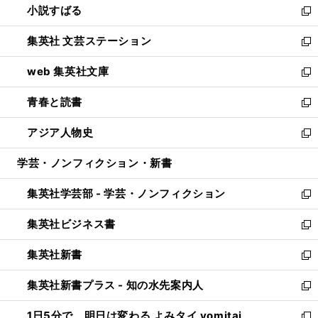
小説すばる
く
で
い
新
開
ウ
し
集英社 文芸ステーション
く
ィ
い
新
ン
ウ
し
web 集英社文庫
ド
ィ
い
新
ウ
ン
ウ
し
青春と読書
で
ド
ィ
い
新
開
ウ
ン
ウ
し
アジア人物史
く
で
ド
ィ
い
新
開
ウ
ン
ウ
し
学芸・ノンフィクション・新書
く
で
ド
ィ
い
開
ウ
ン
ウ
集英社学芸部 - 学芸・ノンフィクション
く
で
ド
ィ
新
開
ウ
ン
し
集英社ビジネス書
く
で
ド
い
新
開
ウ
ウ
し
集英社新書
く
で
ィ
い
新
開
ン
ウ
し
集英社新書プラス - 知の水先案内人
く
ド
ィ
い
新
ウ
ン
ウ
し
1日5分で、明日は変わる よみタイ yomitai
で
ド
ィ