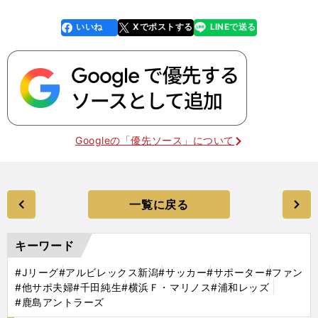
いいね
Xでポストする
LINEで送る
line
faceboo
x
k
Googleの「優先ソース」について
一覧に戻る
キーワード
#Jリーグ
#アルビレックス新潟
#サッカー
#サポーター
#ファン
#他サポ夫婦
#千田純生
#横浜Ｆ・マリノス
#浦和レッズ
#鹿島アントラーズ