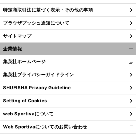
特定商取引法に基づく表示・その他の事項
ブラウザプッシュ通知について
サイトマップ
企業情報
開
く/
集英社ホームページ
新
閉
し
じ
集英社プライバシーガイドライン
い
る
ウ
SHUEISHA Privacy Guideline
ィ
】
【
他
】
回
ン
サポ夫婦
第231回
229
Setting of Cookies
ド
ウ
web Sportivaについて
で
開
Web Sportivaについてのお問い合わせ
く
新
し