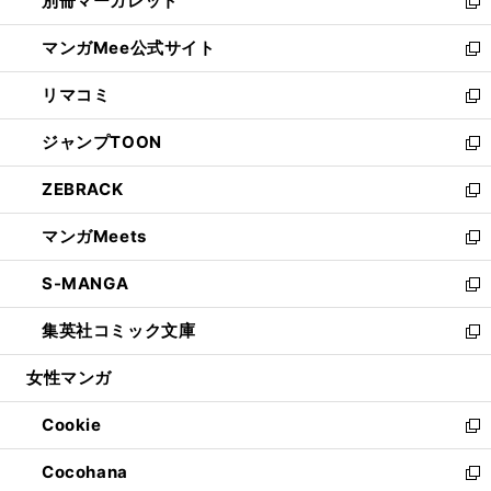
別冊マーガレット
く
で
ィ
い
新
開
ン
ウ
し
マンガMee公式サイト
く
ド
ィ
い
新
ウ
ン
ウ
し
リマコミ
で
ド
ィ
い
新
開
ウ
ン
ウ
し
ジャンプTOON
く
で
ド
ィ
い
新
開
ウ
ン
ウ
し
ZEBRACK
く
で
ド
ィ
い
新
開
ウ
ン
ウ
し
マンガMeets
く
で
ド
ィ
い
新
開
ウ
ン
ウ
し
S-MANGA
く
で
ド
ィ
い
新
開
ウ
ン
ウ
し
集英社コミック文庫
く
で
ド
ィ
い
新
開
ウ
ン
ウ
し
女性マンガ
く
で
ド
ィ
い
開
ウ
ン
ウ
Cookie
く
で
ド
ィ
新
開
ウ
ン
し
Cocohana
く
で
ド
い
新