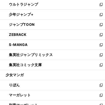
ウ
し
ウルトラジャンプ
く
で
ド
ィ
い
新
開
ウ
ン
ウ
し
少年ジャンプ+
く
で
ド
ィ
い
新
開
ウ
ン
ウ
し
ジャンプTOON
く
で
ド
ィ
い
新
開
ウ
ン
ウ
し
ZEBRACK
く
で
ド
ィ
い
新
開
ウ
ン
ウ
し
S-MANGA
く
で
ド
ィ
い
新
開
ウ
ン
ウ
し
集英社ジャンプリミックス
く
で
ド
ィ
い
新
開
ウ
ン
ウ
し
集英社コミック文庫
く
で
ド
ィ
い
新
開
ウ
ン
ウ
し
少女マンガ
く
で
ド
ィ
い
開
ウ
ン
ウ
りぼん
く
で
ド
ィ
新
開
ウ
ン
し
マーガレット
く
で
ド
い
新
開
ウ
ウ
し