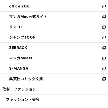
開
ウ
ウ
し
office YOU
く
で
ィ
い
新
開
ン
ウ
し
マンガMee公式サイト
く
ド
ィ
い
新
ウ
ン
ウ
し
リマコミ
で
ド
ィ
い
新
開
ウ
ン
ウ
し
ジャンプTOON
く
で
ド
ィ
い
新
開
ウ
ン
ウ
し
ZEBRACK
く
で
ド
ィ
い
新
開
ウ
ン
ウ
し
マンガMeets
く
で
ド
ィ
い
新
開
ウ
ン
ウ
し
S-MANGA
く
で
ド
ィ
い
新
開
ウ
ン
ウ
し
集英社コミック文庫
く
で
ド
ィ
い
新
開
ウ
ン
ウ
し
取材・ファッション
く
で
ド
ィ
い
開
ウ
ン
ウ
ファッション・美容
く
で
ド
ィ
開
ウ
ン