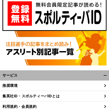
サービス
開
く/
推奨環境
閉
じ
集英社ID・スポルティーバIDとは
る
利用規約・会員規約