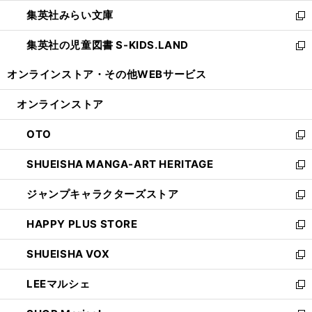
開
ウ
ン
ウ
集英社みらい文庫
く
で
ド
ィ
新
開
ウ
ン
し
集英社の児童図書 S-KIDS.LAND
く
で
ド
い
新
開
ウ
ウ
し
オンラインストア・
その他WEBサービス
く
で
ィ
い
開
ン
ウ
オンラインストア
く
ド
ィ
ウ
ン
OTO
で
ド
新
開
ウ
し
SHUEISHA MANGA-ART HERITAGE
く
で
い
新
開
ウ
し
ジャンプキャラクターズストア
く
ィ
い
新
ン
ウ
し
HAPPY PLUS STORE
ド
ィ
い
新
ウ
ン
ウ
し
SHUEISHA VOX
で
ド
ィ
い
新
開
ウ
ン
ウ
し
LEEマルシェ
く
で
ド
ィ
い
新
開
ウ
ン
ウ
し