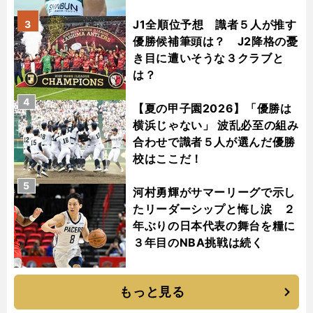
J1全順位予想 識者５人が推す
3
優勝候補筆頭は？ J2降格の憂
き目に遭いそうな３クラブと
は？
4
【夏の甲子園2026】「優勝は
横浜じゃない」 波乱必至の組み
合わせで識者５人が選んだ優勝
校はここだ！
5
河村勇輝がサマーリーグで示し
たリーダーシップと悔し涙 ２
年ぶりの日本代表の舞台を糧に
３年目のNBA挑戦は続く
もっと見る