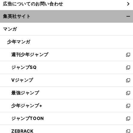
広告についてのお問い合わせ
い
ウ
集英社サイト
ィ
開
ン
く/
マンガ
ド
閉
ウ
じ
少年マンガ
で
る
開
週刊少年ジャンプ
く
新
し
ジャンプSQ
い
新
ウ
し
Vジャンプ
ィ
い
新
ン
ウ
し
最強ジャンプ
ド
ィ
い
新
ウ
ン
ウ
し
少年ジャンプ+
で
ド
ィ
い
新
開
ウ
ン
ウ
し
ジャンプTOON
く
で
ド
ィ
い
新
開
ウ
ン
ウ
し
ZEBRACK
く
で
ド
ィ
い
新