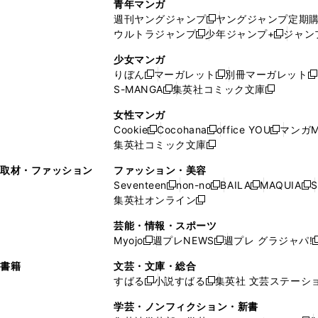
青年マンガ
開
で
い
ウ
ウ
い
週刊ヤングジャンプ
ヤングジャンプ定期
新
く
開
ウ
ィ
ィ
ウ
ウルトラジャンプ
少年ジャンプ+
ジャン
新
し
新
く
ィ
ン
ン
ィ
し
い
し
ン
ド
ド
ン
少女マンガ
い
ウ
い
ド
ウ
ウ
ド
りぼん
マーガレット
別冊マーガレット
新
新
新
ウ
ィ
ウ
ウ
で
で
ウ
S-MANGA
集英社コミック文庫
し
新
し
新
ィ
ン
ィ
で
開
開
で
い
し
い
し
ン
ド
ン
女性マンガ
開
く
く
開
ウ
い
ウ
い
ド
ウ
ド
Cookie
Cocohana
office YOU
マンガM
く
く
新
新
新
ィ
ウ
ィ
ウ
ウ
で
ウ
集英社コミック文庫
し
新
し
し
ン
ィ
ン
ィ
で
開
で
い
し
い
い
ド
ン
ド
ン
取材・ファッション
ファッション・美容
開
く
開
ウ
い
ウ
ウ
ウ
ド
ウ
ド
Seventeen
non-no
BAILA
MAQUIA
S
く
く
新
新
新
新
ィ
ウ
ィ
ィ
で
ウ
で
ウ
集英社オンライン
し
新
し
し
し
ン
ィ
ン
ン
開
で
開
で
い
し
い
い
い
ド
ン
ド
ド
芸能・情報・スポーツ
く
開
く
開
ウ
い
ウ
ウ
ウ
ウ
ド
ウ
ウ
Myojo
週プレNEWS
週プレ グラジャパ!
く
く
新
新
新
ィ
ウ
ィ
ィ
ィ
で
ウ
で
で
し
し
ン
ィ
ン
ン
ン
書籍
文芸・文庫・総合
開
で
開
開
い
い
ド
ン
ド
ド
ド
すばる
小説すばる
集英社 文芸ステーシ
く
開
く
く
新
新
ウ
ウ
ウ
ド
ウ
ウ
ウ
く
し
し
ィ
ィ
学芸・ノンフィクション・新書
で
ウ
で
で
で
い
い
ン
ン