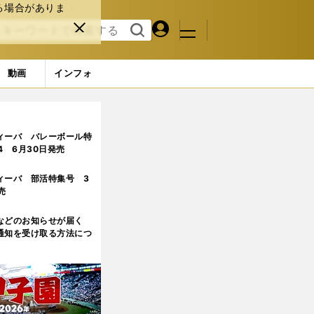
る場合がありま
マイペ
閉じ
検索
メニュ
ー
る
す
ジ
る
動画
インフォ
ィーバ バレーボール特
.4 6月30日発売
ィーバ 部活特集号 3
売
などのお知らせが届く
通知を受け取る方法につ