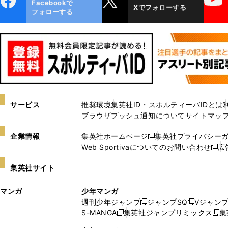
Facebookで
Xでフォローする
ok
フォローする
サービス
推奨環境
集英社ID・スポルティーバIDとは
ブラウザプッシュ通知について
サイトマッ
企業情報
集英社ホームページ
集英社プライバシー
新
Web Sportivaについてのお問い合わせ
広
し
新
い
し
集英社サイト
ウ
い
ィ
ウ
マンガ
少年マンガ
ン
ィ
週刊少年ジャンプ
ジャンプSQ
Vジャン
ド
ン
新
新
S-MANGA
集英社ジャンプリミックス
集
ウ
ド
新
し
し
新
で
ウ
し
い
い
し