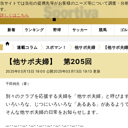
当サイトでは当社の提携先等がお客様のニーズ等について調査・分析し
web Sportiva (webスポルティーバ)
す。
詳しくはこちら
新着
ランキング
野球
サッカー
競馬
ゴル
we
連載コラム
スポマン！
他サポ夫婦
【他サポ夫婦
b
ス
【他サポ夫婦】 第205回
ポ
ル
2025年03月13日 19:00 公開
2025年03月13日 19:13 更新
テ
ィ
千田純生（著）
ー
バ
別々のクラブを応援する夫婦を「他サポ夫婦」と呼びま
いろいろな、じつにいろいろな「あるある」があるようでし
そんな他サポ夫婦の日常をお知らせします。
─･･─･･─･･─･･─･･─･･─･･─･･─･･─