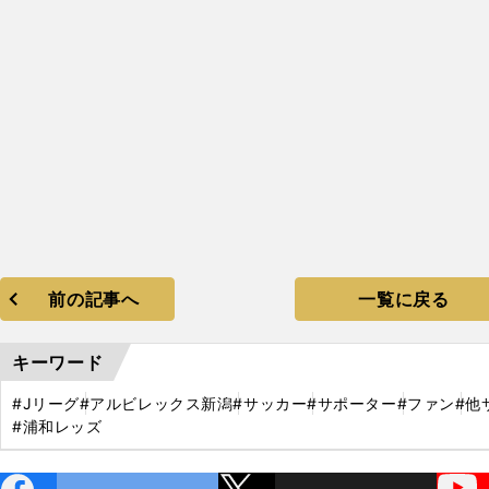
回
204
前の記事へ
一覧に戻る
キーワード
#Jリーグ
#アルビレックス新潟
#サッカー
#サポーター
#ファン
#他
#浦和レッズ
ebo
X
YouTube