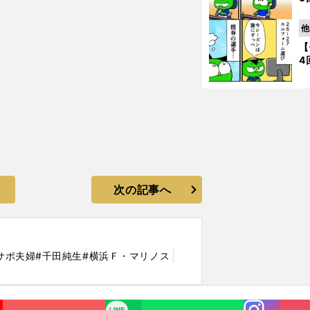
他
【
4
次の記事へ
サポ夫婦
#千田純生
#横浜Ｆ・マリノス
Instagra
LINE