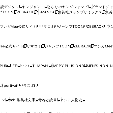
ウ
ウ
い
ウ
ウ
ウ
購読デジタル
ヤンジャン！
となりのヤングジャンプ
グランドジ
新
新
新
ィ
ィ
ウ
ィ
ィ
ィ
プTOON
ZEBRACK
S-MANGA
集英社ジャンプリミックス
集英
新
し
新
し
新
し
新
ン
ン
ィ
ン
ン
ン
し
い
し
い
し
い
し
ド
ド
ン
ド
ド
ド
い
ウ
い
ウ
い
ウ
い
ウ
ウ
ド
ウ
ウ
ウ
マンガMee公式サイト
リマコミ
ジャンプTOON
ZEBRACK
マン
新
新
新
新
ウ
ィ
ウ
ィ
ウ
ィ
ウ
で
で
ウ
で
で
で
し
し
し
し
し
ィ
ン
ィ
ン
ィ
ン
ィ
開
開
で
開
開
開
い
い
い
い
い
ン
ド
ン
ド
ン
ド
ン
く
く
開
く
く
く
ウ
ウ
ウ
ウ
ウ
ド
ウ
ド
ウ
ド
ウ
ド
ee公式サイト
リマコミ
ジャンプTOON
ZEBRACK
マンガMeet
く
新
新
新
新
ィ
ィ
ィ
ィ
ィ
ウ
で
ウ
で
ウ
で
ウ
し
し
し
し
ン
ン
ン
ン
ン
で
開
で
開
で
開
で
い
い
い
い
ド
ド
ド
ド
ド
開
く
開
く
開
く
開
ウ
ウ
ウ
ウ
ウ
ウ
ウ
ウ
ウ
PUR
LEE
eclat
T JAPAN
HAPPY PLUS ONE
MEN'S NON-
く
く
く
く
新
新
新
新
新
ィ
ィ
ィ
ィ
で
で
で
で
で
し
し
し
し
し
ン
ン
ン
ン
開
開
開
開
開
い
い
い
い
い
ド
ド
ド
ド
く
く
く
く
く
ウ
ウ
ウ
ウ
ウ
ウ
ウ
ウ
ウ
Sportiva
パラスポ
新
新
ィ
ィ
ィ
ィ
ィ
で
で
で
で
し
し
し
ン
ン
ン
ン
ン
開
開
開
開
い
い
い
ド
ド
ド
ド
ド
ョン
web 集英社文庫
青春と読書
アジア人物史
く
く
く
く
新
新
新
新
ウ
ウ
ウ
ウ
ウ
ウ
ウ
ウ
し
し
し
し
ィ
ィ
ィ
で
で
で
で
で
い
い
い
い
ン
ン
ン