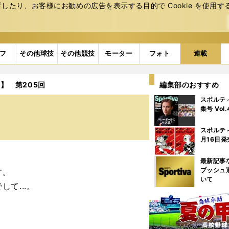
たり、お客様にお勧めの広告を表⽰する⽬的で Cookie を使⽤す
フ
その他球技
その他競技
モーター
フォト
連載
】 第205回
編集部のおすすめ
スポルテ
集号 Vol
スポルテ
月16日発
最新記事
プッシュ
す。
いて
て...。