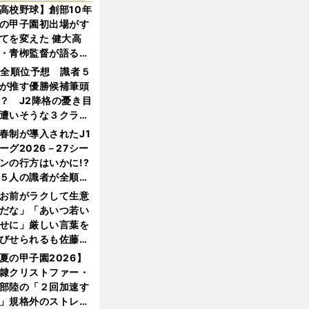
高校野球】創部10年
の甲子園初出場がす
てを変えた 健大高
・青栁監督が語る
機動破壊」はこうし
1全順位予想 識者５
生まれた
が推す優勝候補筆頭
？ J2降格の憂き目
遭いそうな３クラブ
は？
春制が導入されたJ1
ーグ2026－27シー
ンの行方はいかに!?
５人の識者が全順位
大胆予想
お前がラクして生意
だな」「あいつ若い
せに」厳しい言葉を
びせられるも佐藤慎
郎が貫いた誇りとフ
夏の甲子園2026】
ンへの思い
隷クリストファー・
部陸の「２回加速す
」規格外のストレー