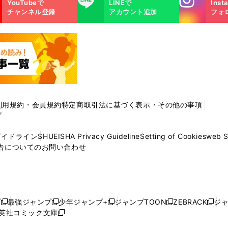
YouTubeで
LINEで
Inst
m
チャンネル登録
アカウント追加
フォ
利用規約・会員規約
特定商取引法に基づく表示・その他の事項
プ
ガイドライン
SHUEISHA Privacy Guideline
Setting of Cookies
web 
告についてのお問い合わせ
プ
最強ジャンプ
少年ジャンプ+
ジャンプTOON
ZEBRACK
ジ
新
新
新
新
新
英社コミック文庫
し
新
し
し
し
し
い
い
し
い
い
い