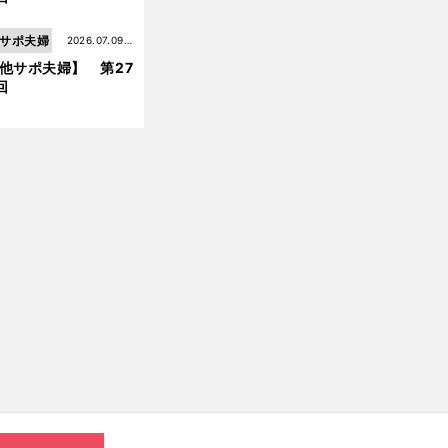
【
他
】
サポ夫婦
第206回
サポ夫婦
2026.07.09更
他サポ夫婦】 第27
新
回