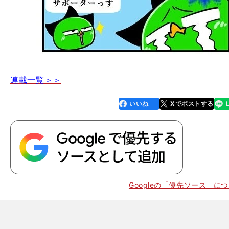
連載一覧＞＞
いいね
Xでポストする
line
faceboo
x
k
Googleの「優先ソース」に
】