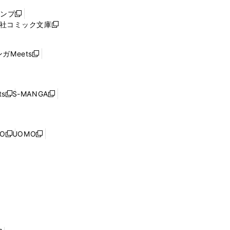
ウ
ャンプ
新
ィ
社コミック文庫
し
新
ン
い
し
ド
ウ
い
ウ
ガMeets
新
ィ
ウ
で
し
ン
ィ
開
い
ド
ン
く
ウ
ウ
ド
s
S-MANGA
新
新
ィ
で
ウ
し
し
ン
開
で
い
い
ド
く
開
ウ
ウ
ウ
NO
UOMO
く
新
新
ィ
ィ
で
し
し
ン
ン
開
い
い
ド
ド
く
ウ
ウ
ウ
ウ
ィ
ィ
で
で
ン
ン
開
開
ド
ド
く
く
ウ
ウ
で
で