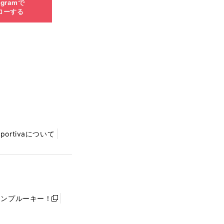
agramで
ローする
Sportivaについて
ャンプルーキー！
新
し
い