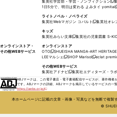
集英社学芸部 - 学芸・ノンフィクション
開
で
開
開
開
新
ウ
ウ
ド
ド
1日5分で、明日は変わる よみタイ yomitai
く
開
く
く
く
し
新
ィ
ィ
ウ
ウ
く
い
ン
ン
ライトノベル・ノベライズ
で
で
ウ
ド
ド
集英社Webマガジン コバルト
集英社オレ
開
開
新
ィ
ウ
ウ
く
く
し
ン
キッズ
で
で
い
ド
集英社みらい文庫
集英社の児童図書 S-KID
開
開
新
ウ
ウ
く
く
し
ィ
オンラインストア・
オンラインストア
で
い
ン
その他WEBサービス
OTO
SHUEISHA MANGA-ART HERITAGE
開
新
ウ
ド
LEEマルシェ
SHOP Marisol
eclat prem
く
し
新
新
ィ
ウ
い
し
し
ン
その他WEBサービス
で
ウ
い
い
ド
集英社アドナビ
集英社エディターズ・ラ
開
新
ィ
ウ
ウ
ウ
く
し
ABJマークは、この電子書店・電子書籍配信サービスが、著作権者か
ン
ィ
ィ
で
い
です。ABJマークの詳細、ABJマークを掲示しているサービスの一
ド
ン
ン
開
https://aebs.or.jp/
ウ
新
ウ
ド
ド
く
し
ィ
で
ウ
ウ
い
本ホームページに記載の文章・画像・写真などを無断で複製す
ン
開
で
で
ウ
ド
© SHUEIS
ィ
く
開
開
ン
ウ
く
く
ド
で