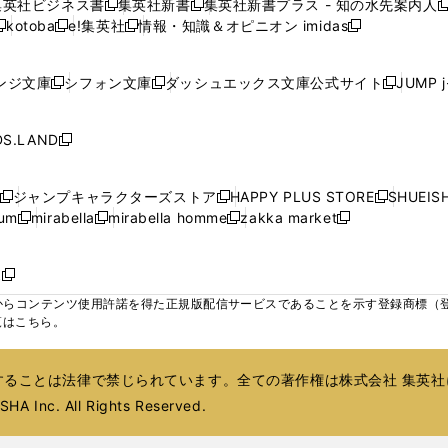
集英社ビジネス書
集英社新書
集英社新書プラス - 知の水先案内人
開
開
開
開
開
新
新
新
ウ
ウ
ウ
ウ
ド
ド
ド
kotoba
e!集英社
情報・知識＆オピニオン imidas
く
く
く
く
く
新
し
新
し
新
ィ
ィ
ィ
ィ
ウ
ウ
ウ
し
し
い
し
い
し
ン
ン
ン
ン
で
で
で
い
い
ウ
い
ウ
い
ド
ド
ド
ド
ンジ文庫
シフォン文庫
ダッシュエックス文庫公式サイト
JUMP 
開
開
開
新
新
新
ウ
ウ
ィ
ウ
ィ
ウ
ウ
ウ
ウ
ウ
く
く
く
し
し
し
ィ
ィ
ン
ィ
ン
ィ
で
で
で
で
い
い
い
ン
ン
ド
ン
ド
ン
S.LAND
開
開
開
開
新
ウ
ウ
ウ
ド
ド
ウ
ド
ウ
ド
く
く
く
く
し
ィ
ィ
ィ
ウ
ウ
で
ウ
で
ウ
い
ン
ン
ン
ジャンプキャラクターズストア
HAPPY PLUS STORE
SHUEIS
で
で
開
で
開
で
新
新
新
ウ
ド
ド
ド
ium
mirabella
mirabella homme
zakka market
開
開
く
開
く
開
し
新
新
新
し
新
し
ィ
ウ
ウ
ウ
く
く
く
く
い
し
し
い
し
し
い
ン
で
で
で
ウ
い
い
ウ
い
い
ウ
ド
ボ
開
開
開
新
ィ
ウ
ウ
ィ
ウ
ウ
ィ
ウ
く
く
く
し
らコンテンツ使用許諾を得た正規版配信サービスであることを示す登録商標（登録番
ン
ィ
ィ
ン
ィ
ィ
ン
で
い
覧はこちら。
ド
ン
ン
ド
ン
ン
ド
開
ウ
ウ
ド
ド
ウ
ド
ド
ウ
く
ィ
で
ウ
ウ
で
ウ
ウ
で
ることは法律で禁じられています。全ての著作権は株式会社 集英社
ン
開
で
で
開
で
で
開
ド
HA Inc. All Rights Reserved.
く
開
開
く
開
開
く
ウ
く
く
く
く
で