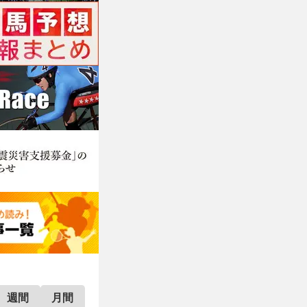
週間
月間