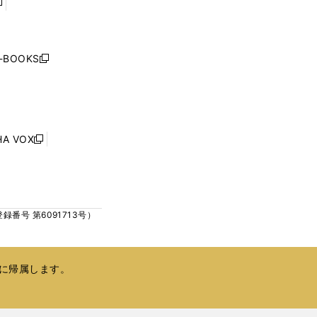
開
開
く
く
し
い
ウ
j-BOOKS
新
ィ
し
ン
い
ド
ウ
ウ
ィ
で
ン
HA VOX
開
新
ド
く
し
ウ
い
で
ウ
開
ィ
く
号 第6091713号）
ン
ド
ウ
で
に帰属します。
開
く