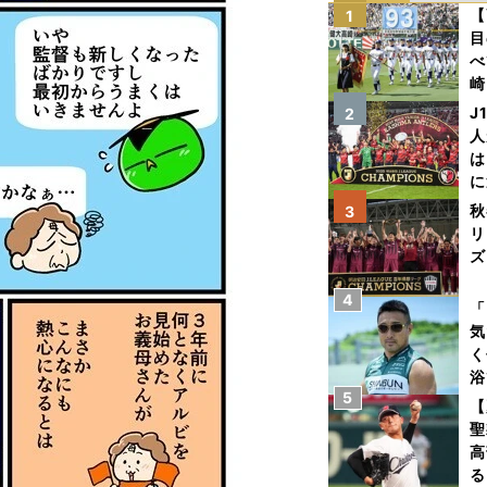
【
1
目
べ
崎
「
J
2
て
人
は
に
と
秋
3
リ
ズ
4
を
「
気
く
浴
5
太
【
ァ
聖
高
る