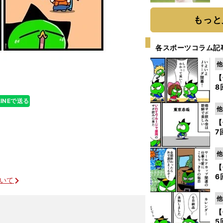
ト
く
もっと
各スポーツコラム記
他
【
8
LINEで送る
他
【
7
他
【
6
ついて
他
【
5