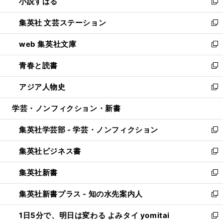
小説すばる
く
で
い
新
開
ウ
し
集英社 文芸ステーション
く
ィ
い
新
ン
ウ
し
web 集英社文庫
ド
ィ
い
新
ウ
ン
ウ
し
青春と読書
で
ド
ィ
い
新
開
ウ
ン
ウ
し
アジア人物史
く
で
ド
ィ
い
新
開
ウ
ン
ウ
し
学芸・ノンフィクション・新書
く
で
ド
ィ
い
開
ウ
ン
ウ
集英社学芸部 - 学芸・ノンフィクション
く
で
ド
ィ
新
開
ウ
ン
し
集英社ビジネス書
く
で
ド
い
新
開
ウ
ウ
し
集英社新書
く
で
ィ
い
新
開
ン
ウ
し
集英社新書プラス - 知の水先案内人
く
ド
ィ
い
新
ウ
ン
ウ
し
1日5分で、明日は変わる よみタイ yomitai
で
ド
ィ
い
新