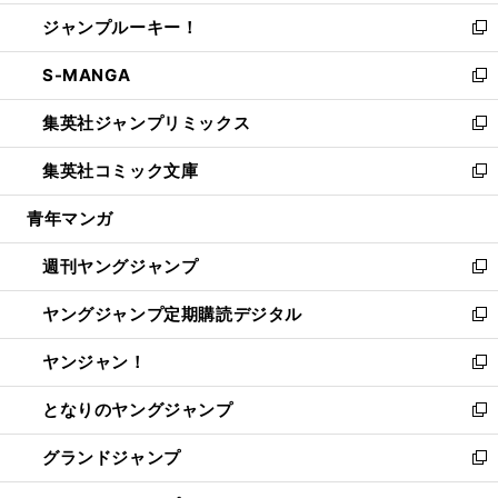
開
ウ
ン
ウ
し
ジャンプルーキー！
く
で
ド
ィ
い
新
開
ウ
ン
ウ
し
S-MANGA
く
で
ド
ィ
い
新
開
ウ
ン
ウ
し
集英社ジャンプリミックス
く
で
ド
ィ
い
新
開
ウ
ン
ウ
し
集英社コミック文庫
く
で
ド
ィ
い
新
開
ウ
ン
ウ
し
青年マンガ
く
で
ド
ィ
い
開
ウ
ン
ウ
週刊ヤングジャンプ
く
で
ド
ィ
新
開
ウ
ン
し
ヤングジャンプ定期購読デジタル
く
で
ド
い
新
開
ウ
ウ
し
ヤンジャン！
く
で
ィ
い
新
開
ン
ウ
し
となりのヤングジャンプ
く
ド
ィ
い
新
ウ
ン
ウ
し
グランドジャンプ
で
ド
ィ
い
新
開
ウ
ン
ウ
し