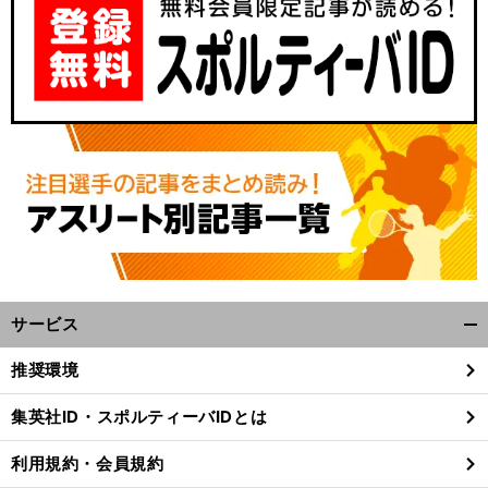
サービス
開
く/
推奨環境
閉
じ
集英社ID・スポルティーバIDとは
る
利用規約・会員規約