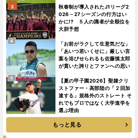
秋春制が導入されたJ1リーグ2
3
026－27シーズンの行方はい
かに!? ５人の識者が全順位を
大胆予想
4
「お前がラクして生意気だな」
「あいつ若いくせに」厳しい言
葉を浴びせられるも佐藤慎太郎
が貫いた誇りとファンへの思い
5
【夏の甲子園2026】聖隷クリ
ストファー・高部陸の「２回加
速する」規格外のストレート そ
れでもプロではなく大学進学を
選ぶ理由
もっと見る