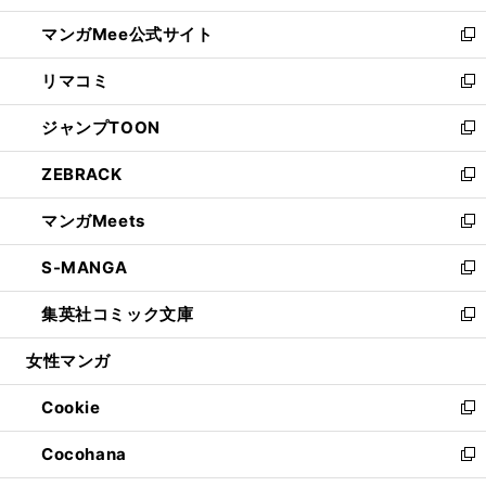
開
ン
ウ
し
マンガMee公式サイト
く
ド
ィ
い
新
ウ
ン
ウ
し
リマコミ
で
ド
ィ
い
新
開
ウ
ン
ウ
し
ジャンプTOON
く
で
ド
ィ
い
新
開
ウ
ン
ウ
し
ZEBRACK
く
で
ド
ィ
い
新
開
ウ
ン
ウ
し
マンガMeets
く
で
ド
ィ
い
新
開
ウ
ン
ウ
し
S-MANGA
く
で
ド
ィ
い
新
開
ウ
ン
ウ
し
集英社コミック文庫
く
で
ド
ィ
い
新
開
ウ
ン
ウ
し
女性マンガ
く
で
ド
ィ
い
開
ウ
ン
ウ
Cookie
く
で
ド
ィ
新
開
ウ
ン
し
Cocohana
く
で
ド
い
新
開
ウ
ウ
し