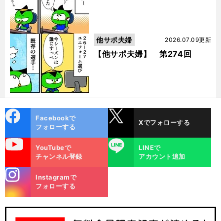
他サポ夫婦
2026.07.09更新
【他サポ夫婦】 第274回
cebo
X
Facebookで
Xでフォローする
ok
フォローする
uTube
LINE
YouTubeで
LINEで
チャンネル登録
アカウント追加
stagra
Instagramで
m
フォローする