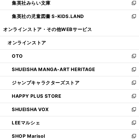
集英社みらい文庫
く
で
ド
ィ
新
開
ウ
ン
し
集英社の児童図書 S-KIDS.LAND
く
で
ド
い
新
開
ウ
ウ
し
オンラインストア・
その他WEBサービス
く
で
ィ
い
開
ン
ウ
オンラインストア
く
ド
ィ
ウ
ン
OTO
で
ド
新
開
ウ
し
SHUEISHA MANGA-ART HERITAGE
く
で
い
新
開
ウ
し
ジャンプキャラクターズストア
く
ィ
い
新
ン
ウ
し
HAPPY PLUS STORE
ド
ィ
い
新
ウ
ン
ウ
し
SHUEISHA VOX
で
ド
ィ
い
新
開
ウ
ン
ウ
し
LEEマルシェ
く
で
ド
ィ
い
新
開
ウ
ン
ウ
し
SHOP Marisol
く
で
ド
ィ
い
新