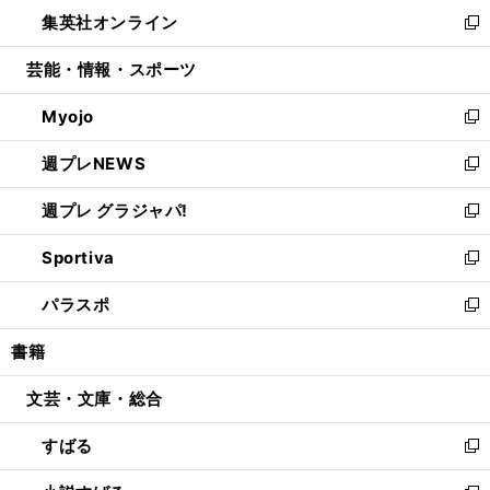
ン
ウ
し
集英社オンライン
く
で
ド
ィ
い
新
開
ウ
ン
ウ
し
芸能・情報・スポーツ
く
で
ド
ィ
い
開
ウ
ン
ウ
Myojo
く
で
ド
ィ
新
開
ウ
ン
し
週プレNEWS
く
で
ド
い
新
開
ウ
ウ
し
週プレ グラジャパ!
く
で
ィ
い
新
開
ン
ウ
し
Sportiva
く
ド
ィ
い
新
ウ
ン
ウ
し
パラスポ
で
ド
ィ
い
新
開
ウ
ン
ウ
し
書籍
く
で
ド
ィ
い
開
ウ
ン
ウ
文芸・文庫・総合
く
で
ド
ィ
開
ウ
ン
すばる
く
で
ド
新
開
ウ
し