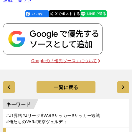
連載一覧＞＞
いいね
Xでポストする
LINEで送る
line
faceboo
x
k
Googleの「優先ソース」について
一覧に戻る
キーワード
#J1昇格
#Jリーグ
#VAR
#サッカー
#サッカー観戦
#俺たちのVAR
#東京ヴェルディ