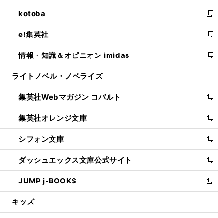
開
ウ
ン
ウ
し
kotoba
く
で
ド
ィ
い
新
開
ウ
ン
ウ
し
e!集英社
く
で
ド
ィ
い
新
開
ウ
ン
ウ
し
情報・知識＆オピニオン imidas
く
で
ド
ィ
い
新
開
ウ
ン
ウ
し
ライトノベル・ノベライズ
く
で
ド
ィ
い
開
ウ
ン
ウ
集英社Webマガジン コバルト
く
で
ド
ィ
新
開
ウ
ン
し
集英社オレンジ文庫
く
で
ド
い
新
開
ウ
ウ
し
シフォン文庫
く
で
ィ
い
新
開
ン
ウ
し
ダッシュエックス文庫公式サイト
く
ド
ィ
い
新
ウ
ン
ウ
し
JUMP j-BOOKS
で
ド
ィ
い
新
開
ウ
ン
ウ
し
キッズ
く
で
ド
ィ
い
開
ウ
ン
ウ