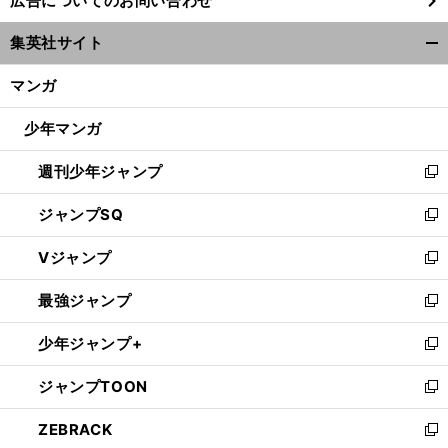
広告についてのお問い合わせ
い
ウ
集英社サイト
ィ
開
ン
く/
マンガ
ド
閉
ウ
じ
少年マンガ
で
る
開
週刊少年ジャンプ
く
新
し
ジャンプSQ
い
新
ウ
し
Vジャンプ
ィ
い
新
ン
ウ
し
最強ジャンプ
ド
ィ
い
新
ウ
ン
ウ
し
少年ジャンプ+
で
ド
ィ
い
新
開
ウ
ン
ウ
し
ジャンプTOON
く
で
ド
ィ
い
新
開
ウ
ン
ウ
し
ZEBRACK
く
で
ド
ィ
い
新