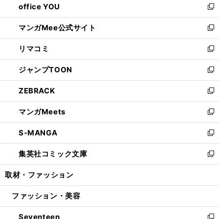
office YOU
く
で
ィ
い
新
開
ン
ウ
し
マンガMee公式サイト
く
ド
ィ
い
新
ウ
ン
ウ
し
リマコミ
で
ド
ィ
い
新
開
ウ
ン
ウ
し
ジャンプTOON
く
で
ド
ィ
い
新
開
ウ
ン
ウ
し
ZEBRACK
く
で
ド
ィ
い
新
開
ウ
ン
ウ
し
マンガMeets
く
で
ド
ィ
い
新
開
ウ
ン
ウ
し
S-MANGA
く
で
ド
ィ
い
新
開
ウ
ン
ウ
し
集英社コミック文庫
く
で
ド
ィ
い
新
開
ウ
ン
ウ
し
取材・ファッション
く
で
ド
ィ
い
開
ウ
ン
ウ
ファッション・美容
く
で
ド
ィ
開
ウ
ン
Seventeen
く
で
ド
新