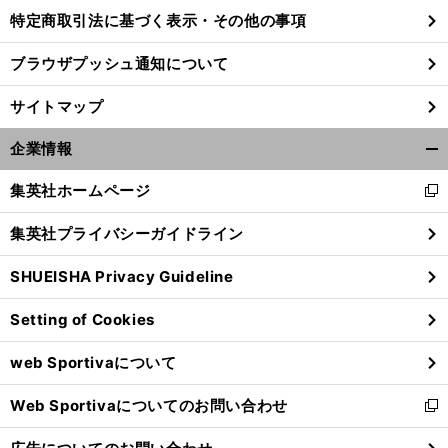
特定商取引法に基づく表示・その他の事項
ブラウザプッシュ通知について
サイトマップ
企業情報
開
く/
集英社ホームページ
新
閉
し
じ
集英社プライバシーガイドライン
い
る
ウ
SHUEISHA Privacy Guideline
ィ
】
【
他
】
ン
回
サポ夫婦
第139回
67
Setting of Cookies
ド
ウ
web Sportivaについて
で
開
Web Sportivaについてのお問い合わせ
く
新
し