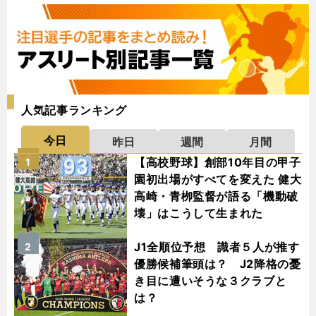
人気記事ランキング
今日
昨日
週間
月間
【高校野球】創部10年目の甲子
1
園初出場がすべてを変えた 健大
高崎・青栁監督が語る「機動破
壊」はこうして生まれた
J1全順位予想 識者５人が推す
2
優勝候補筆頭は？ J2降格の憂
き目に遭いそうな３クラブと
は？