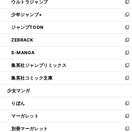
ウルトラジャンプ
く
で
ド
ィ
い
新
開
ウ
ン
ウ
し
少年ジャンプ+
く
で
ド
ィ
い
新
開
ウ
ン
ウ
し
ジャンプTOON
く
で
ド
ィ
い
新
開
ウ
ン
ウ
し
ZEBRACK
く
で
ド
ィ
い
新
開
ウ
ン
ウ
し
S-MANGA
く
で
ド
ィ
い
新
開
ウ
ン
ウ
し
集英社ジャンプリミックス
く
で
ド
ィ
い
新
開
ウ
ン
ウ
し
集英社コミック文庫
く
で
ド
ィ
い
新
開
ウ
ン
ウ
し
少女マンガ
く
で
ド
ィ
い
開
ウ
ン
ウ
りぼん
く
で
ド
ィ
新
開
ウ
ン
し
マーガレット
く
で
ド
い
新
開
ウ
ウ
し
別冊マーガレット
く
で
ィ
い
新