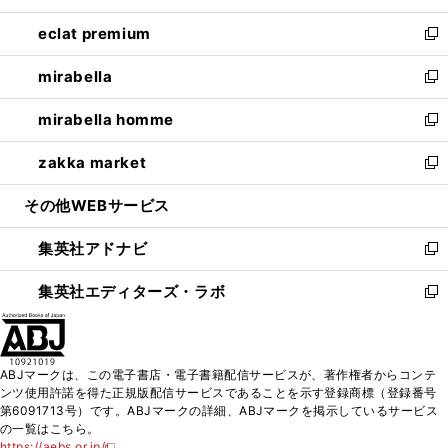
開
ウ
ン
ウ
し
eclat premium
く
で
ド
ィ
い
新
開
ウ
ン
ウ
し
mirabella
く
で
ド
ィ
い
新
開
ウ
ン
ウ
し
mirabella homme
く
で
ド
ィ
い
新
開
ウ
ン
ウ
し
zakka market
く
で
ド
ィ
い
新
開
ウ
ン
ウ
し
その他WEBサービス
く
で
ド
ィ
い
開
ウ
ン
ウ
集英社アドナビ
く
で
ド
ィ
新
開
ウ
ン
し
集英社エディターズ・ラボ
く
で
ド
い
新
開
ウ
ウ
し
く
で
ィ
い
開
ン
ウ
ABJマークは、この電子書店・電子書籍配信サービスが、著作権者からコンテ
く
ド
ィ
ンツ使用許諾を得た正規版配信サービスであることを示す登録商標（登録番号
ウ
ン
第6091713号）です。ABJマークの詳細、ABJマークを掲示しているサービス
で
ド
の一覧はこちら。
開
ウ
https://aebs.or.jp/