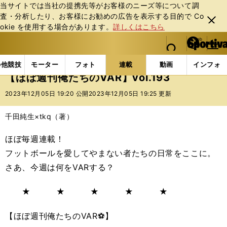
当サイトでは当社の提携先等がお客様のニーズ等について調
査・分析したり、お客様にお勧めの広告を表⽰する⽬的で Co
閉じ
okie を使⽤する場合があります。
詳しくはこちら
る
マイペ
web Sportiva (webスポルティーバ)
検索
メニュ
we
ー
連載コラム
スポマン！
俺たちのVAR
【ほぼ週刊俺
b
ジ
の他競技
モーター
フォト
連載
動画
インフォ
ス
【ほぼ週刊俺たちのVAR】vol.193
ポ
ル
2023年12月05日 19:20 公開
2023年12月05日 19:25 更新
テ
ィ
千田純生×tkq（著）
ー
バ
ほぼ毎週連載！
フットボールを愛してやまない者たちの日常をここに。
さあ、今週は何をVARする？
★ ★ ★ ★ ★
【ほぼ週刊俺たちのVAR⚽】