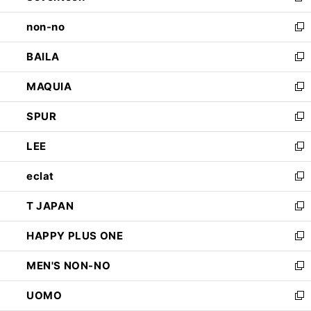
開
ウ
し
non-no
く
で
い
新
開
ウ
し
BAILA
く
ィ
い
新
ン
ウ
し
MAQUIA
ド
ィ
い
新
ウ
ン
ウ
し
SPUR
で
ド
ィ
い
新
開
ウ
ン
ウ
し
LEE
く
で
ド
ィ
い
新
開
ウ
ン
ウ
し
eclat
く
で
ド
ィ
い
新
開
ウ
ン
ウ
し
T JAPAN
く
で
ド
ィ
い
新
開
ウ
ン
ウ
し
HAPPY PLUS ONE
く
で
ド
ィ
い
新
開
ウ
ン
ウ
し
MEN'S NON-NO
く
で
ド
ィ
い
新
開
ウ
ン
ウ
し
UOMO
く
で
ド
ィ
い
新
開
ウ