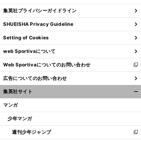
閉
し
じ
集英社プライバシーガイドライン
い
る
ウ
SHUEISHA Privacy Guideline
ィ
ン
Setting of Cookies
ド
ウ
web Sportivaについて
で
開
】
【
ほ
】
.
Web Sportivaについてのお問い合わせ
く
回
ぼ週刊俺たちのVAR
vol
192
新
137
し
広告についてのお問い合わせ
い
ウ
集英社サイト
ィ
開
ン
く/
マンガ
ド
閉
ウ
じ
少年マンガ
で
る
開
週刊少年ジャンプ
く
新
し