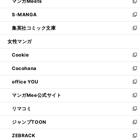
マンガMeets
く
で
ド
ィ
い
新
開
ウ
ン
ウ
し
S-MANGA
く
で
ド
ィ
い
新
開
ウ
ン
ウ
し
集英社コミック文庫
く
で
ド
ィ
い
新
開
ウ
ン
ウ
し
女性マンガ
く
で
ド
ィ
い
開
ウ
ン
ウ
Cookie
く
で
ド
ィ
新
開
ウ
ン
し
Cocohana
く
で
ド
い
新
開
ウ
ウ
し
office YOU
く
で
ィ
い
新
開
ン
ウ
し
マンガMee公式サイト
く
ド
ィ
い
新
ウ
ン
ウ
し
リマコミ
で
ド
ィ
い
新
開
ウ
ン
ウ
し
ジャンプTOON
く
で
ド
ィ
い
新
開
ウ
ン
ウ
し
ZEBRACK
く
で
ド
ィ
い
新