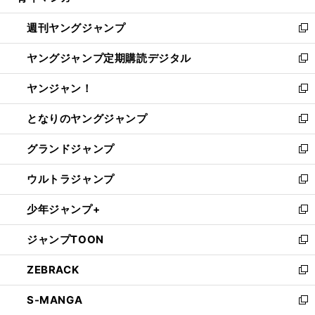
開
ウ
ン
ウ
週刊ヤングジャンプ
く
で
ド
ィ
新
開
ウ
ン
し
ヤングジャンプ定期購読デジタル
く
で
ド
い
新
開
ウ
ウ
し
ヤンジャン！
く
で
ィ
い
新
開
ン
ウ
し
となりのヤングジャンプ
く
ド
ィ
い
新
ウ
ン
ウ
し
グランドジャンプ
で
ド
ィ
い
新
開
ウ
ン
ウ
し
ウルトラジャンプ
く
で
ド
ィ
い
新
開
ウ
ン
ウ
し
少年ジャンプ+
く
で
ド
ィ
い
新
開
ウ
ン
ウ
し
ジャンプTOON
く
で
ド
ィ
い
新
開
ウ
ン
ウ
し
ZEBRACK
く
で
ド
ィ
い
新
開
ウ
ン
ウ
し
S-MANGA
く
で
ド
ィ
い
新
開