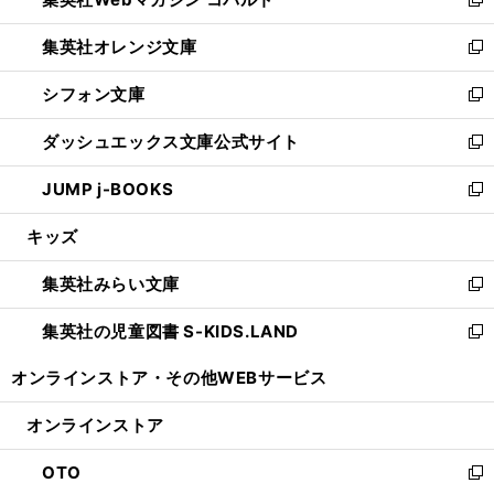
ド
ィ
新
開
ウ
ン
し
集英社オレンジ文庫
く
で
ド
い
新
開
ウ
ウ
し
シフォン文庫
く
で
ィ
い
新
開
ン
ウ
し
ダッシュエックス文庫公式サイト
く
ド
ィ
い
新
ウ
ン
ウ
し
JUMP j-BOOKS
で
ド
ィ
い
新
開
ウ
ン
ウ
し
キッズ
く
で
ド
ィ
い
開
ウ
ン
ウ
集英社みらい文庫
く
で
ド
ィ
新
開
ウ
ン
し
集英社の児童図書 S-KIDS.LAND
く
で
ド
い
新
開
ウ
ウ
し
オンラインストア・
その他WEBサービス
く
で
ィ
い
開
ン
ウ
オンラインストア
く
ド
ィ
ウ
ン
OTO
で
ド
新