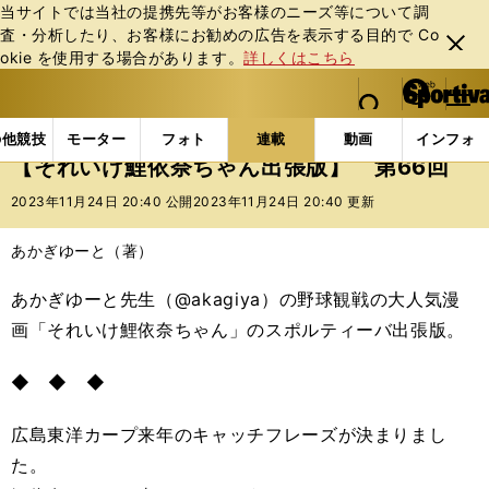
当サイトでは当社の提携先等がお客様のニーズ等について調
査・分析したり、お客様にお勧めの広告を表⽰する⽬的で Co
閉じ
okie を使⽤する場合があります。
詳しくはこちら
る
マイペ
web Sportiva (webスポルティーバ)
検索
メニュ
we
ー
連載コラム
スポマン！
それいけ鯉依奈ちゃん出張
b
ジ
の他競技
モーター
フォト
連載
動画
インフォ
ス
【それいけ鯉依奈ちゃん出張版】 第66回
ポ
ル
2023年11月24日 20:40 公開
2023年11月24日 20:40 更新
テ
ィ
あかぎゆーと（著）
ー
バ
あかぎゆーと先生（@akagiya）の野球観戦の大人気漫
画「それいけ鯉依奈ちゃん」のスポルティーバ出張版。
◆ ◆ ◆
広島東洋カープ来年のキャッチフレーズが決まりまし
た。