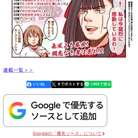
連載一覧＞＞
いいね
Xでポストする
LINEで送る
line
faceboo
x
k
Googleの「優先ソース」について