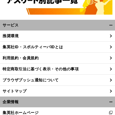
サービス
開
く/
推奨環境
閉
じ
集英社ID・スポルティーバIDとは
る
利用規約・会員規約
特定商取引法に基づく表示・その他の事項
ブラウザプッシュ通知について
サイトマップ
企業情報
開
く/
集英社ホームページ
新