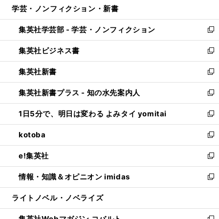
学芸・ノンフィクション・新書
く
で
ド
ィ
い
開
ウ
ン
ウ
集英社学芸部 - 学芸・ノンフィクション
く
で
ド
ィ
新
開
ウ
ン
し
集英社ビジネス書
く
で
ド
い
新
開
ウ
ウ
し
集英社新書
く
で
ィ
い
新
開
ン
ウ
し
集英社新書プラス - 知の水先案内人
く
ド
ィ
い
新
ウ
ン
ウ
し
1日5分で、明日は変わる よみタイ yomitai
で
ド
ィ
い
新
開
ウ
ン
ウ
し
kotoba
く
で
ド
ィ
い
新
開
ウ
ン
ウ
し
e!集英社
く
で
ド
ィ
い
新
開
ウ
ン
ウ
し
情報・知識＆オピニオン imidas
く
で
ド
ィ
い
新
開
ウ
ン
ウ
し
ライトノベル・ノベライズ
く
で
ド
ィ
い
開
ウ
ン
ウ
集英社Webマガジン コバルト
く
で