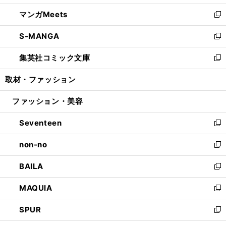
開
ウ
ン
ウ
し
マンガMeets
く
で
ド
ィ
い
新
開
ウ
ン
ウ
し
S-MANGA
く
で
ド
ィ
い
新
開
ウ
ン
ウ
し
集英社コミック文庫
く
で
ド
ィ
い
新
開
ウ
ン
ウ
し
取材・ファッション
く
で
ド
ィ
い
開
ウ
ン
ウ
ファッション・美容
く
で
ド
ィ
開
ウ
ン
Seventeen
く
で
ド
新
開
ウ
し
non-no
く
で
い
新
開
ウ
し
BAILA
く
ィ
い
新
ン
ウ
し
MAQUIA
ド
ィ
い
新
ウ
ン
ウ
し
SPUR
で
ド
ィ
い
新
開
ウ
ン
ウ
し