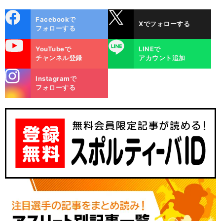
cebo
X
Facebookで
Xでフォローする
ok
フォローする
uTube
LINE
YouTubeで
LINEで
チャンネル登録
アカウント追加
stagra
Instagramで
m
フォローする