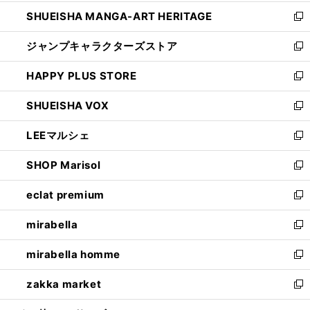
開
ウ
し
SHUEISHA MANGA-ART HERITAGE
く
で
い
新
開
ウ
し
ジャンプキャラクターズストア
く
ィ
い
新
ン
ウ
し
HAPPY PLUS STORE
ド
ィ
い
新
ウ
ン
ウ
し
SHUEISHA VOX
で
ド
ィ
い
新
開
ウ
ン
ウ
し
LEEマルシェ
く
で
ド
ィ
い
新
開
ウ
ン
ウ
し
SHOP Marisol
く
で
ド
ィ
い
新
開
ウ
ン
ウ
し
eclat premium
く
で
ド
ィ
い
新
開
ウ
ン
ウ
し
mirabella
く
で
ド
ィ
い
新
開
ウ
ン
ウ
し
mirabella homme
く
で
ド
ィ
い
新
開
ウ
ン
ウ
し
zakka market
く
で
ド
ィ
い
新
開
ウ
ン
ウ
し