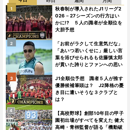
昨日
週間
月間
秋春制が導入されたJ1リーグ2
1
026－27シーズンの行方はい
かに!? ５人の識者が全順位を
大胆予想
「お前がラクして生意気だな」
2
「あいつ若いくせに」厳しい言
葉を浴びせられるも佐藤慎太郎
が貫いた誇りとファンへの思い
J1全順位予想 識者５人が推す
3
優勝候補筆頭は？ J2降格の憂
き目に遭いそうな３クラブと
は？
4
【高校野球】創部10年目の甲子
園初出場がすべてを変えた 健大
高崎・青栁監督が語る「機動破