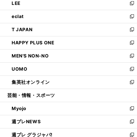
LEE
く
で
ド
ィ
い
新
開
ウ
ン
ウ
し
eclat
く
で
ド
ィ
い
新
開
ウ
ン
ウ
し
T JAPAN
く
で
ド
ィ
い
新
開
ウ
ン
ウ
し
HAPPY PLUS ONE
く
で
ド
ィ
い
新
開
ウ
ン
ウ
し
MEN'S NON-NO
く
で
ド
ィ
い
新
開
ウ
ン
ウ
し
UOMO
く
で
ド
ィ
い
新
開
ウ
ン
ウ
し
集英社オンライン
く
で
ド
ィ
い
新
開
ウ
ン
ウ
し
芸能・情報・スポーツ
く
で
ド
ィ
い
開
ウ
ン
ウ
Myojo
く
で
ド
ィ
新
開
ウ
ン
し
週プレNEWS
く
で
ド
い
新
開
ウ
ウ
し
週プレ グラジャパ!
く
で
ィ
い
新