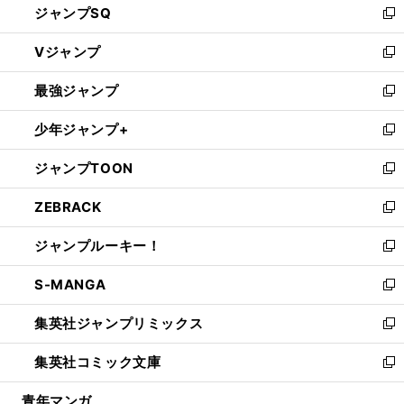
ジャンプSQ
い
新
ウ
し
Vジャンプ
ィ
い
新
ン
ウ
し
最強ジャンプ
ド
ィ
い
新
ウ
ン
ウ
し
少年ジャンプ+
で
ド
ィ
い
新
開
ウ
ン
ウ
し
ジャンプTOON
く
で
ド
ィ
い
新
開
ウ
ン
ウ
し
ZEBRACK
く
で
ド
ィ
い
新
開
ウ
ン
ウ
し
ジャンプルーキー！
く
で
ド
ィ
い
新
開
ウ
ン
ウ
し
S-MANGA
く
で
ド
ィ
い
新
開
ウ
ン
ウ
し
集英社ジャンプリミックス
く
で
ド
ィ
い
新
開
ウ
ン
ウ
し
集英社コミック文庫
く
で
ド
ィ
い
新
開
ウ
ン
ウ
し
青年マンガ
く
で
ド
ィ
い