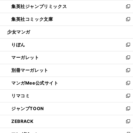
ウ
ン
ウ
し
集英社ジャンプリミックス
く
で
ド
ィ
い
新
開
ウ
ン
ウ
し
集英社コミック文庫
く
で
ド
ィ
い
新
開
ウ
ン
ウ
し
少女マンガ
く
で
ド
ィ
い
開
ウ
ン
ウ
りぼん
く
で
ド
ィ
新
開
ウ
ン
し
マーガレット
く
で
ド
い
新
開
ウ
ウ
し
別冊マーガレット
く
で
ィ
い
新
開
ン
ウ
し
マンガMee公式サイト
く
ド
ィ
い
新
ウ
ン
ウ
し
リマコミ
で
ド
ィ
い
新
開
ウ
ン
ウ
し
ジャンプTOON
く
で
ド
ィ
い
新
開
ウ
ン
ウ
し
ZEBRACK
く
で
ド
ィ
い
新
開
ウ
ン
ウ
し