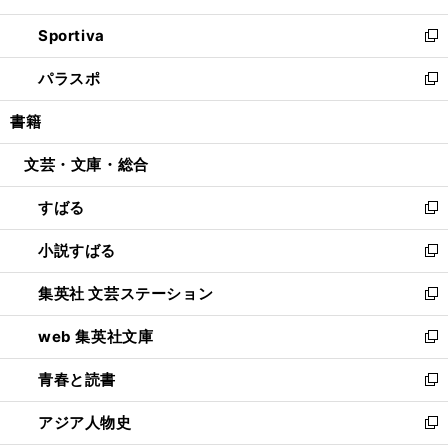
開
ン
ウ
し
Sportiva
く
ド
ィ
い
新
ウ
ン
ウ
し
パラスポ
で
ド
ィ
い
新
開
ウ
ン
ウ
し
書籍
く
で
ド
ィ
い
開
ウ
ン
ウ
文芸・文庫・総合
く
で
ド
ィ
開
ウ
ン
すばる
く
で
ド
新
開
ウ
し
小説すばる
く
で
い
新
開
ウ
し
集英社 文芸ステーション
く
ィ
い
新
ン
ウ
し
web 集英社文庫
ド
ィ
い
新
ウ
ン
ウ
し
青春と読書
で
ド
ィ
い
新
開
ウ
ン
ウ
し
アジア人物史
く
で
ド
ィ
い
新
開
ウ
ン
ウ
し