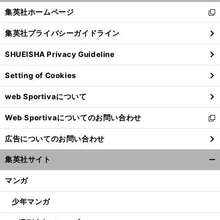
く/
集英社ホームページ
新
閉
し
じ
集英社プライバシーガイドライン
い
る
ウ
SHUEISHA Privacy Guideline
ィ
ン
Setting of Cookies
ド
ウ
web Sportivaについて
で
】
【
Ｊ
】
開
回
りーぐ
ぷれびゅーしょー
第39回
121
Web Sportivaについてのお問い合わせ
く
新
し
広告についてのお問い合わせ
い
ウ
集英社サイト
ィ
開
ン
く/
マンガ
ド
閉
ウ
じ
少年マンガ
で
る
開