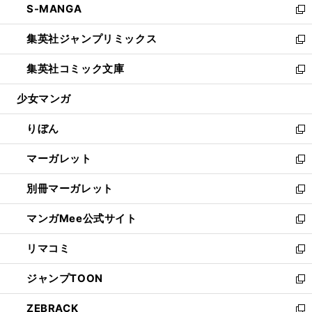
S-MANGA
く
で
ド
ィ
い
新
開
ウ
ン
ウ
し
集英社ジャンプリミックス
く
で
ド
ィ
い
新
開
ウ
ン
ウ
し
集英社コミック文庫
く
で
ド
ィ
い
新
開
ウ
ン
ウ
し
少女マンガ
く
で
ド
ィ
い
開
ウ
ン
ウ
りぼん
く
で
ド
ィ
新
開
ウ
ン
し
マーガレット
く
で
ド
い
新
開
ウ
ウ
し
別冊マーガレット
く
で
ィ
い
新
開
ン
ウ
し
マンガMee公式サイト
く
ド
ィ
い
新
ウ
ン
ウ
し
リマコミ
で
ド
ィ
い
新
開
ウ
ン
ウ
し
ジャンプTOON
く
で
ド
ィ
い
新
開
ウ
ン
ウ
し
ZEBRACK
く
で
ド
ィ
い
新