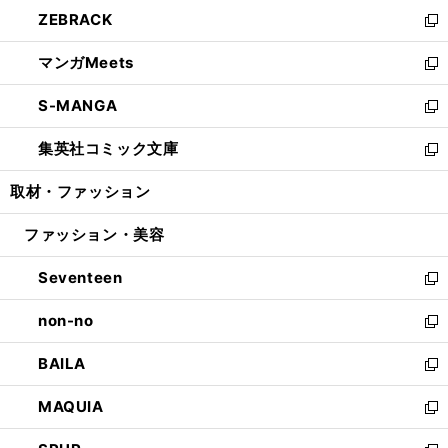
ン
ウ
し
ZEBRACK
く
で
ド
ィ
い
新
開
ウ
ン
ウ
し
マンガMeets
く
で
ド
ィ
い
新
開
ウ
ン
ウ
し
S-MANGA
く
で
ド
ィ
い
新
開
ウ
ン
ウ
し
集英社コミック文庫
く
で
ド
ィ
い
新
開
ウ
ン
ウ
し
取材・ファッション
く
で
ド
ィ
い
開
ウ
ン
ウ
ファッション・美容
く
で
ド
ィ
開
ウ
ン
Seventeen
く
で
ド
新
開
ウ
し
non-no
く
で
い
新
開
ウ
し
BAILA
く
ィ
い
新
ン
ウ
し
MAQUIA
ド
ィ
い
新
ウ
ン
ウ
し