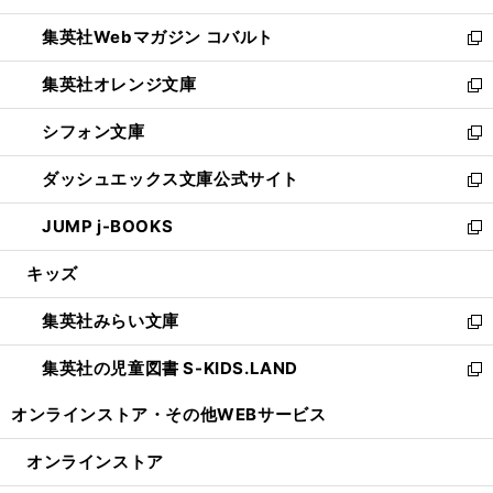
開
ウ
ン
ウ
集英社Webマガジン コバルト
く
で
ド
ィ
新
開
ウ
ン
し
集英社オレンジ文庫
く
で
ド
い
新
開
ウ
ウ
し
シフォン文庫
く
で
ィ
い
新
開
ン
ウ
し
ダッシュエックス文庫公式サイト
く
ド
ィ
い
新
ウ
ン
ウ
し
JUMP j-BOOKS
で
ド
ィ
い
新
開
ウ
ン
ウ
し
キッズ
く
で
ド
ィ
い
開
ウ
ン
ウ
集英社みらい文庫
く
で
ド
ィ
新
開
ウ
ン
し
集英社の児童図書 S-KIDS.LAND
く
で
ド
い
新
開
ウ
ウ
し
オンラインストア・
その他WEBサービス
く
で
ィ
い
開
ン
ウ
オンラインストア
く
ド
ィ
ウ
ン