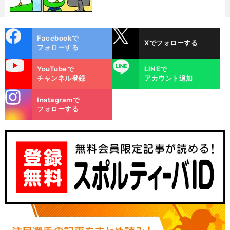
cebo
X
Facebookで
Xでフォローする
ok
フォローする
uTube
LINE
YouTubeで
LINEで
チャンネル登録
アカウント追加
stagra
Instagramで
m
フォローする