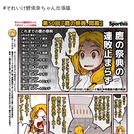
#それいけ鯉依奈ちゃん出張版