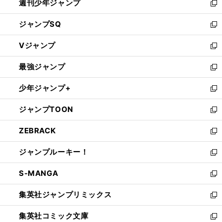
週刊少年ジャンプ
く
新
し
ジャンプSQ
い
新
ウ
し
Vジャンプ
ィ
い
新
ン
ウ
し
最強ジャンプ
ド
ィ
い
新
ウ
ン
ウ
し
少年ジャンプ+
で
ド
ィ
い
新
開
ウ
ン
ウ
し
ジャンプTOON
く
で
ド
ィ
い
新
開
ウ
ン
ウ
し
ZEBRACK
く
で
ド
ィ
い
新
開
ウ
ン
ウ
し
ジャンプルーキー！
く
で
ド
ィ
い
新
開
ウ
ン
ウ
し
S-MANGA
く
で
ド
ィ
い
新
開
ウ
ン
ウ
し
集英社ジャンプリミックス
く
で
ド
ィ
い
新
開
ウ
ン
ウ
し
集英社コミック文庫
く
で
ド
ィ
い
新