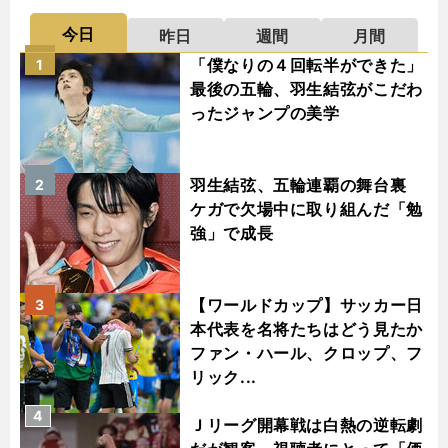
今日
昨日
週間
月間
「僕なりの４回転半ができた」
1
最後の五輪、羽生結弦がこだわ
ったジャンプの美学
羽生結弦、五輪連覇の舞台裏
2
ケガで欠場中に取り組んだ「勉
強」で成長
【ワールドカップ】サッカー日
3
本代表を名将たちはどう見たか
ファン・ハール、クロップ、フ
リック...
4
Ｊリーグ開幕戦は白熱の逆転劇