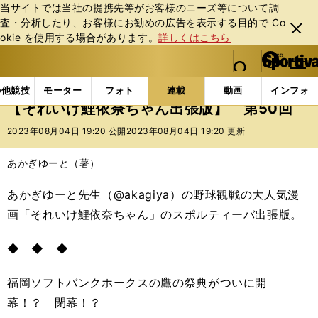
当サイトでは当社の提携先等がお客様のニーズ等について調
査・分析したり、お客様にお勧めの広告を表⽰する⽬的で Co
閉じ
okie を使⽤する場合があります。
詳しくはこちら
る
マイペ
web Sportiva (webスポルティーバ)
検索
メニュ
we
ー
連載コラム
スポマン！
それいけ鯉依奈ちゃん出張
b
ジ
の他競技
モーター
フォト
連載
動画
インフォ
ス
【それいけ鯉依奈ちゃん出張版】 第50回
ポ
ル
2023年08月04日 19:20 公開
2023年08月04日 19:20 更新
テ
ィ
あかぎゆーと（著）
ー
バ
あかぎゆーと先生（@akagiya）の野球観戦の大人気漫
画「それいけ鯉依奈ちゃん」のスポルティーバ出張版。
◆ ◆ ◆
福岡ソフトバンクホークスの鷹の祭典がついに開
幕！？ 閉幕！？