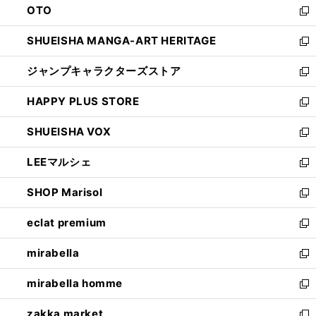
OTO
で
ド
新
開
ウ
し
SHUEISHA MANGA-ART HERITAGE
く
で
い
新
開
ウ
し
ジャンプキャラクターズストア
く
ィ
い
新
ン
ウ
し
HAPPY PLUS STORE
ド
ィ
い
新
ウ
ン
ウ
し
SHUEISHA VOX
で
ド
ィ
い
新
開
ウ
ン
ウ
し
LEEマルシェ
く
で
ド
ィ
い
新
開
ウ
ン
ウ
し
SHOP Marisol
く
で
ド
ィ
い
新
開
ウ
ン
ウ
し
eclat premium
く
で
ド
ィ
い
新
開
ウ
ン
ウ
し
mirabella
く
で
ド
ィ
い
新
開
ウ
ン
ウ
し
mirabella homme
く
で
ド
ィ
い
新
開
ウ
ン
ウ
し
zakka market
く
で
ド
ィ