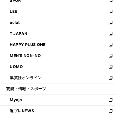
SPUR
で
ド
ィ
い
新
開
ウ
ン
ウ
し
LEE
く
で
ド
ィ
い
新
開
ウ
ン
ウ
し
eclat
く
で
ド
ィ
い
新
開
ウ
ン
ウ
し
T JAPAN
く
で
ド
ィ
い
新
開
ウ
ン
ウ
し
HAPPY PLUS ONE
く
で
ド
ィ
い
新
開
ウ
ン
ウ
し
MEN'S NON-NO
く
で
ド
ィ
い
新
開
ウ
ン
ウ
し
UOMO
く
で
ド
ィ
い
新
開
ウ
ン
ウ
し
集英社オンライン
く
で
ド
ィ
い
新
開
ウ
ン
ウ
し
芸能・情報・スポーツ
く
で
ド
ィ
い
開
ウ
ン
ウ
Myojo
く
で
ド
ィ
新
開
ウ
ン
し
週プレNEWS
く
で
ド
い
新