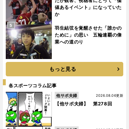
だが観客、視聴者にとって「価
値あるイベント」になっていた
か
5
羽生結弦を覚醒させた「誰かの
ために」の思い 五輪連覇の偉
業への道のり
もっと見る
各スポーツコラム記事
他サポ夫婦
2026.08.06更新
【他サポ夫婦】 第278回