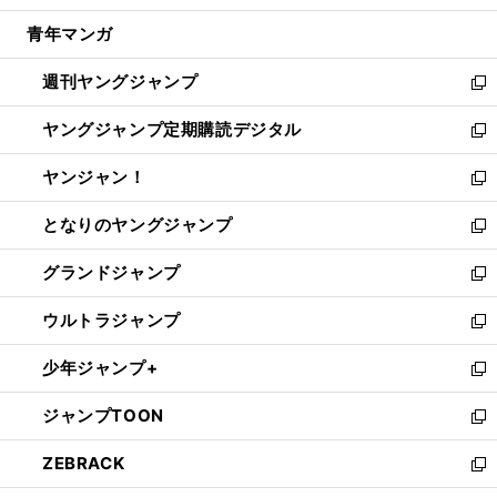
開
ウ
ン
ウ
し
青年マンガ
く
で
ド
ィ
い
開
ウ
ン
ウ
週刊ヤングジャンプ
く
で
ド
ィ
新
開
ウ
ン
し
ヤングジャンプ定期購読デジタル
く
で
ド
い
新
開
ウ
ウ
し
ヤンジャン！
く
で
ィ
い
新
開
ン
ウ
し
となりのヤングジャンプ
く
ド
ィ
い
新
ウ
ン
ウ
し
グランドジャンプ
で
ド
ィ
い
新
開
ウ
ン
ウ
し
ウルトラジャンプ
く
で
ド
ィ
い
新
開
ウ
ン
ウ
し
少年ジャンプ+
く
で
ド
ィ
い
新
開
ウ
ン
ウ
し
ジャンプTOON
く
で
ド
ィ
い
新
開
ウ
ン
ウ
し
ZEBRACK
く
で
ド
ィ
い
新
開
ウ
ン
ウ
し