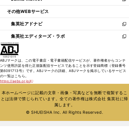
い
新
開
ウ
ン
ウ
し
その他WEBサービス
く
で
ド
ィ
い
開
ウ
ン
ウ
集英社アドナビ
く
で
ド
ィ
新
開
ウ
ン
し
集英社エディターズ・ラボ
く
で
ド
い
新
開
ウ
ウ
し
く
で
ィ
い
開
ン
ウ
ABJマークは、この電子書店・電子書籍配信サービスが、著作権者からコンテ
く
ド
ィ
ンツ使用許諾を得た正規版配信サービスであることを示す登録商標（登録番号
ウ
ン
第6091713号）です。ABJマークの詳細、ABJマークを掲示しているサービス
で
ド
の一覧はこちら。
開
ウ
https://aebs.or.jp/
新
く
で
し
い
開
本ホームページに記載の文章・画像・写真などを無断で複製するこ
ウ
く
とは法律で禁じられています。全ての著作権は株式会社 集英社に帰
ィ
属します。
ン
ド
© SHUEISHA Inc. All Rights Reserved.
ウ
で
開
く