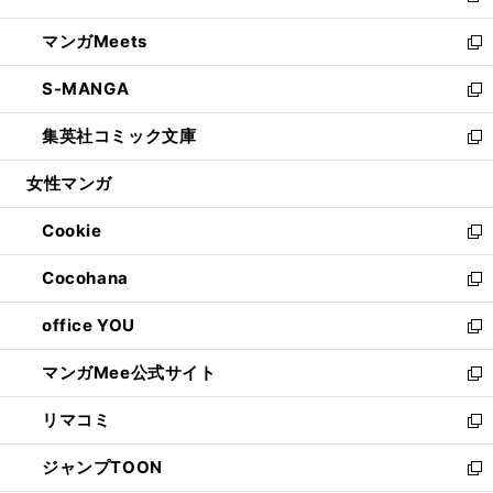
開
ウ
ン
ウ
し
マンガMeets
く
で
ド
ィ
い
新
開
ウ
ン
ウ
し
S-MANGA
く
で
ド
ィ
い
新
開
ウ
ン
ウ
し
集英社コミック文庫
く
で
ド
ィ
い
新
開
ウ
ン
ウ
し
女性マンガ
く
で
ド
ィ
い
開
ウ
ン
ウ
Cookie
く
で
ド
ィ
新
開
ウ
ン
し
Cocohana
く
で
ド
い
新
開
ウ
ウ
し
office YOU
く
で
ィ
い
新
開
ン
ウ
し
マンガMee公式サイト
く
ド
ィ
い
新
ウ
ン
ウ
し
リマコミ
で
ド
ィ
い
新
開
ウ
ン
ウ
し
ジャンプTOON
く
で
ド
ィ
い
新
開
ウ