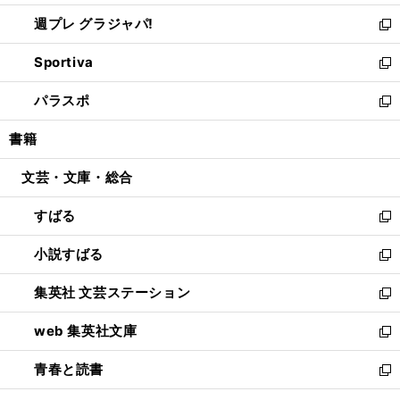
開
ウ
ウ
し
週プレ グラジャパ!
く
で
ィ
い
新
開
ン
ウ
し
Sportiva
く
ド
ィ
い
新
ウ
ン
ウ
し
パラスポ
で
ド
ィ
い
新
開
ウ
ン
ウ
し
書籍
く
で
ド
ィ
い
開
ウ
ン
ウ
文芸・文庫・総合
く
で
ド
ィ
開
ウ
ン
すばる
く
で
ド
新
開
ウ
し
小説すばる
く
で
い
新
開
ウ
し
集英社 文芸ステーション
く
ィ
い
新
ン
ウ
し
web 集英社文庫
ド
ィ
い
新
ウ
ン
ウ
し
青春と読書
で
ド
ィ
い
新
開
ウ
ン
ウ
し