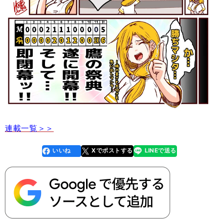
連載一覧＞＞
いいね
Xでポストする
LINEで送る
line
faceboo
x
k