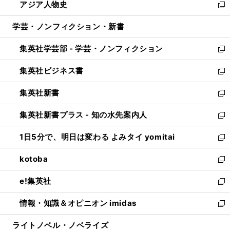
アジア人物史
く
で
ド
ィ
い
新
開
ウ
ン
ウ
し
学芸・ノンフィクション・新書
く
で
ド
ィ
い
開
ウ
ン
ウ
集英社学芸部 - 学芸・ノンフィクション
く
で
ド
ィ
新
開
ウ
ン
し
集英社ビジネス書
く
で
ド
い
新
開
ウ
ウ
し
集英社新書
く
で
ィ
い
新
開
ン
ウ
し
集英社新書プラス - 知の水先案内人
く
ド
ィ
い
新
ウ
ン
ウ
し
1日5分で、明日は変わる よみタイ yomitai
で
ド
ィ
い
新
開
ウ
ン
ウ
し
kotoba
く
で
ド
ィ
い
新
開
ウ
ン
ウ
し
e!集英社
く
で
ド
ィ
い
新
開
ウ
ン
ウ
し
情報・知識＆オピニオン imidas
く
で
ド
ィ
い
新
開
ウ
ン
ウ
し
ライトノベル・ノベライズ
く
で
ド
ィ
い