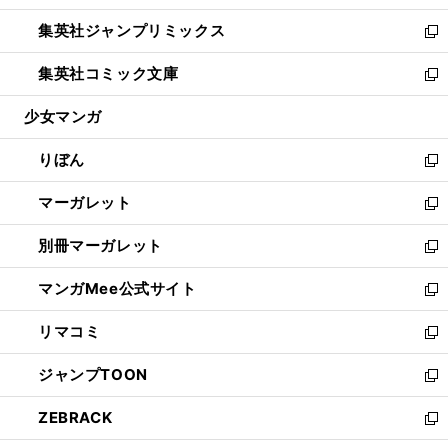
開
ウ
ン
ウ
し
集英社ジャンプリミックス
く
で
ド
ィ
い
新
開
ウ
ン
ウ
し
集英社コミック文庫
く
で
ド
ィ
い
新
開
ウ
ン
ウ
し
少女マンガ
く
で
ド
ィ
い
開
ウ
ン
ウ
りぼん
く
で
ド
ィ
新
開
ウ
ン
し
マーガレット
く
で
ド
い
新
開
ウ
ウ
し
別冊マーガレット
く
で
ィ
い
新
開
ン
ウ
し
マンガMee公式サイト
く
ド
ィ
い
新
ウ
ン
ウ
し
リマコミ
で
ド
ィ
い
新
開
ウ
ン
ウ
し
ジャンプTOON
く
で
ド
ィ
い
新
開
ウ
ン
ウ
し
ZEBRACK
く
で
ド
ィ
い
新
開
ウ
ン
ウ
し