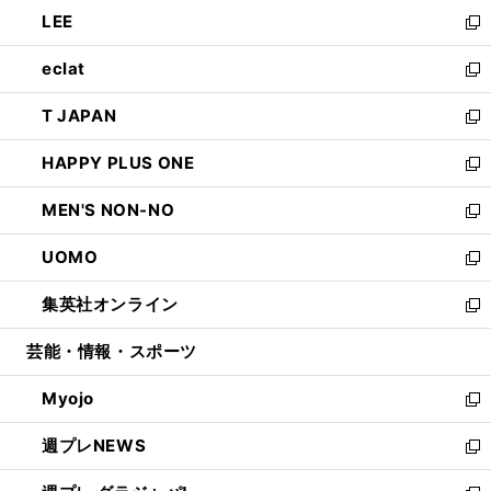
ン
ウ
し
LEE
く
で
ド
ィ
い
新
開
ウ
ン
ウ
し
eclat
く
で
ド
ィ
い
新
開
ウ
ン
ウ
し
T JAPAN
く
で
ド
ィ
い
新
開
ウ
ン
ウ
し
HAPPY PLUS ONE
く
で
ド
ィ
い
新
開
ウ
ン
ウ
し
MEN'S NON-NO
く
で
ド
ィ
い
新
開
ウ
ン
ウ
し
UOMO
く
で
ド
ィ
い
新
開
ウ
ン
ウ
し
集英社オンライン
く
で
ド
ィ
い
新
開
ウ
ン
ウ
し
芸能・情報・スポーツ
く
で
ド
ィ
い
開
ウ
ン
ウ
Myojo
く
で
ド
ィ
新
開
ウ
ン
し
週プレNEWS
く
で
ド
い
新
開
ウ
ウ
し