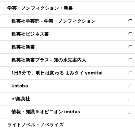
開
ウ
ン
ウ
し
学芸・ノンフィクション・新書
く
で
ド
ィ
い
開
ウ
ン
ウ
集英社学芸部 - 学芸・ノンフィクション
く
で
ド
ィ
新
開
ウ
ン
し
集英社ビジネス書
く
で
ド
い
新
開
ウ
ウ
し
集英社新書
く
で
ィ
い
新
開
ン
ウ
し
集英社新書プラス - 知の水先案内人
く
ド
ィ
い
新
ウ
ン
ウ
し
1日5分で、明日は変わる よみタイ yomitai
で
ド
ィ
い
新
開
ウ
ン
ウ
し
kotoba
く
で
ド
ィ
い
新
開
ウ
ン
ウ
し
e!集英社
く
で
ド
ィ
い
新
開
ウ
ン
ウ
し
情報・知識＆オピニオン imidas
く
で
ド
ィ
い
新
開
ウ
ン
ウ
し
ライトノベル・ノベライズ
く
で
ド
ィ
い
開
ウ
ン
ウ