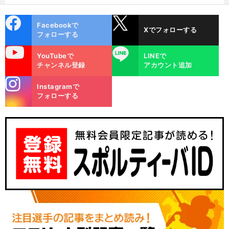
cebo
X
Facebookで
Xでフォローする
ok
フォローする
uTube
LINE
YouTubeで
LINEで
チャンネル登録
アカウント追加
stagra
Instagramで
m
フォローする