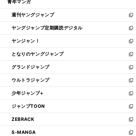
青年マンガ
く
で
ド
ィ
い
開
ウ
ン
ウ
週刊ヤングジャンプ
く
で
ド
ィ
新
開
ウ
ン
し
ヤングジャンプ定期購読デジタル
く
で
ド
い
新
開
ウ
ウ
し
ヤンジャン！
く
で
ィ
い
新
開
ン
ウ
し
となりのヤングジャンプ
く
ド
ィ
い
新
ウ
ン
ウ
し
グランドジャンプ
で
ド
ィ
い
新
開
ウ
ン
ウ
し
ウルトラジャンプ
く
で
ド
ィ
い
新
開
ウ
ン
ウ
し
少年ジャンプ+
く
で
ド
ィ
い
新
開
ウ
ン
ウ
し
ジャンプTOON
く
で
ド
ィ
い
新
開
ウ
ン
ウ
し
ZEBRACK
く
で
ド
ィ
い
新
開
ウ
ン
ウ
し
S-MANGA
く
で
ド
ィ
い
新