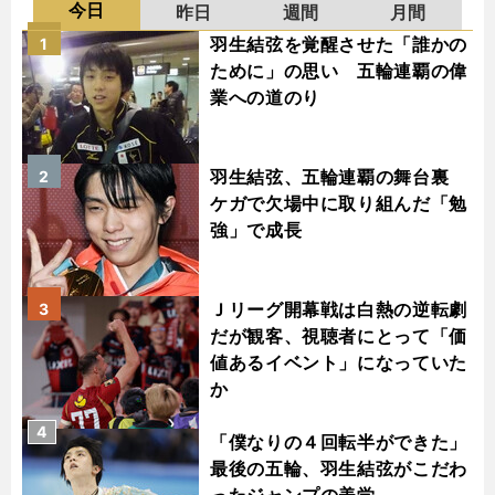
今日
昨日
週間
月間
羽生結弦を覚醒させた「誰かの
1
ために」の思い 五輪連覇の偉
業への道のり
羽生結弦、五輪連覇の舞台裏
2
ケガで欠場中に取り組んだ「勉
強」で成長
Ｊリーグ開幕戦は白熱の逆転劇
3
だが観客、視聴者にとって「価
値あるイベント」になっていた
か
4
「僕なりの４回転半ができた」
最後の五輪、羽生結弦がこだわ