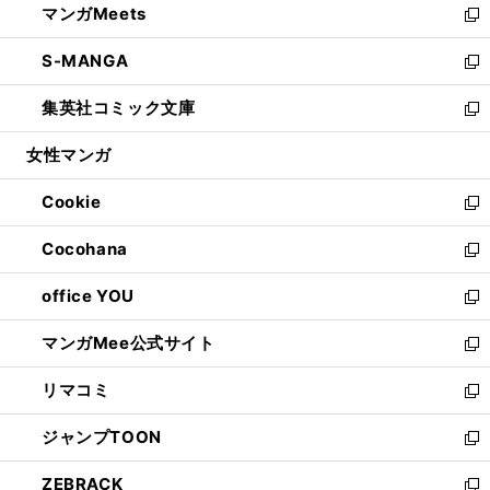
マンガMeets
く
で
ド
ィ
い
新
開
ウ
ン
ウ
し
S-MANGA
く
で
ド
ィ
い
新
開
ウ
ン
ウ
し
集英社コミック文庫
く
で
ド
ィ
い
新
開
ウ
ン
ウ
し
女性マンガ
く
で
ド
ィ
い
開
ウ
ン
ウ
Cookie
く
で
ド
ィ
新
開
ウ
ン
し
Cocohana
く
で
ド
い
新
開
ウ
ウ
し
office YOU
く
で
ィ
い
新
開
ン
ウ
し
マンガMee公式サイト
く
ド
ィ
い
新
ウ
ン
ウ
し
リマコミ
で
ド
ィ
い
新
開
ウ
ン
ウ
し
ジャンプTOON
く
で
ド
ィ
い
新
開
ウ
ン
ウ
し
ZEBRACK
く
で
ド
ィ
い
新