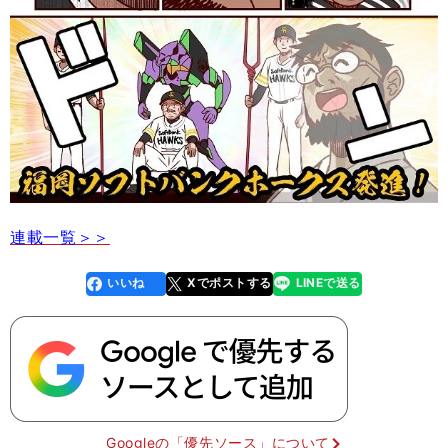
連載一覧＞＞
いいね
Xでポストする
LINEで送る
line
faceboo
x
k
Googleの「優先ソース」について