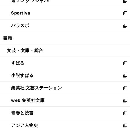
週プレ グラジャパ!
く
で
ィ
い
新
開
ン
ウ
し
Sportiva
く
ド
ィ
い
新
ウ
ン
ウ
し
パラスポ
で
ド
ィ
い
新
開
ウ
ン
ウ
し
書籍
く
で
ド
ィ
い
開
ウ
ン
ウ
文芸・文庫・総合
く
で
ド
ィ
開
ウ
ン
すばる
く
で
ド
新
開
ウ
し
小説すばる
く
で
い
新
開
ウ
し
集英社 文芸ステーション
く
ィ
い
新
ン
ウ
し
web 集英社文庫
ド
ィ
い
新
ウ
ン
ウ
し
青春と読書
で
ド
ィ
い
新
開
ウ
ン
ウ
し
アジア人物史
く
で
ド
ィ
い
新