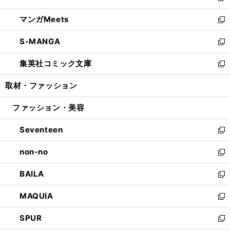
開
ウ
ン
ウ
し
マンガMeets
く
で
ド
ィ
い
新
開
ウ
ン
ウ
し
S-MANGA
く
で
ド
ィ
い
新
開
ウ
ン
ウ
し
集英社コミック文庫
く
で
ド
ィ
い
新
開
ウ
ン
ウ
し
取材・ファッション
く
で
ド
ィ
い
開
ウ
ン
ウ
ファッション・美容
く
で
ド
ィ
開
ウ
ン
Seventeen
く
で
ド
新
開
ウ
し
non-no
く
で
い
新
開
ウ
し
BAILA
く
ィ
い
新
ン
ウ
し
MAQUIA
ド
ィ
い
新
ウ
ン
ウ
し
SPUR
で
ド
ィ
い
新
開
ウ