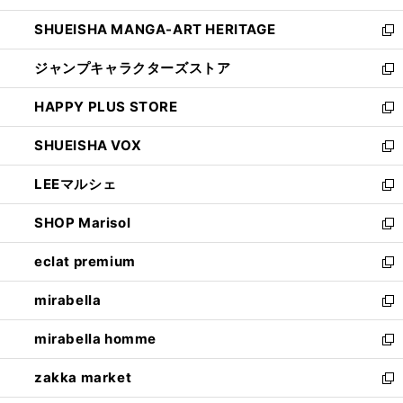
開
ウ
し
SHUEISHA MANGA-ART HERITAGE
く
で
い
新
開
ウ
し
ジャンプキャラクターズストア
く
ィ
い
新
ン
ウ
し
HAPPY PLUS STORE
ド
ィ
い
新
ウ
ン
ウ
し
SHUEISHA VOX
で
ド
ィ
い
新
開
ウ
ン
ウ
し
LEEマルシェ
く
で
ド
ィ
い
新
開
ウ
ン
ウ
し
SHOP Marisol
く
で
ド
ィ
い
新
開
ウ
ン
ウ
し
eclat premium
く
で
ド
ィ
い
新
開
ウ
ン
ウ
し
mirabella
く
で
ド
ィ
い
新
開
ウ
ン
ウ
し
mirabella homme
く
で
ド
ィ
い
新
開
ウ
ン
ウ
し
zakka market
く
で
ド
ィ
い
新
開
ウ
ン
ウ
し