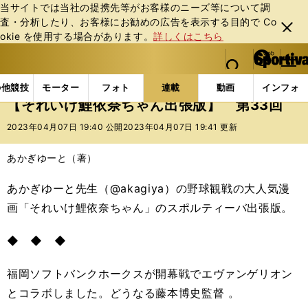
当サイトでは当社の提携先等がお客様のニーズ等について調
査・分析したり、お客様にお勧めの広告を表⽰する⽬的で Co
閉じ
okie を使⽤する場合があります。
詳しくはこちら
る
マイペ
web Sportiva (webスポルティーバ)
検索
メニュ
we
ー
連載コラム
スポマン！
それいけ鯉依奈ちゃん出張
b
ジ
の他競技
モーター
フォト
連載
動画
インフォ
ス
【それいけ鯉依奈ちゃん出張版】 第33回
ポ
ル
2023年04月07日 19:40 公開
2023年04月07日 19:41 更新
テ
ィ
あかぎゆーと（著）
ー
バ
あかぎゆーと先生（@akagiya）の野球観戦の大人気漫
画「それいけ鯉依奈ちゃん」のスポルティーバ出張版。
◆ ◆ ◆
福岡ソフトバンクホークスが開幕戦でエヴァンゲリオン
とコラボしました。どうなる藤本博史監督 。