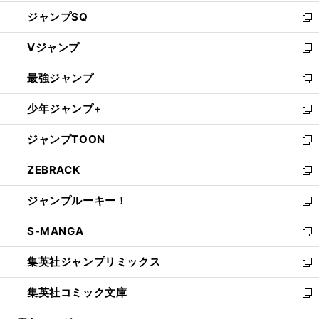
し
ジャンプSQ
い
新
ウ
し
Vジャンプ
ィ
い
新
ン
ウ
し
最強ジャンプ
ド
ィ
い
新
ウ
ン
ウ
し
少年ジャンプ+
で
ド
ィ
い
新
開
ウ
ン
ウ
し
ジャンプTOON
く
で
ド
ィ
い
新
開
ウ
ン
ウ
し
ZEBRACK
く
で
ド
ィ
い
新
開
ウ
ン
ウ
し
ジャンプルーキー！
く
で
ド
ィ
い
新
開
ウ
ン
ウ
し
S-MANGA
く
で
ド
ィ
い
新
開
ウ
ン
ウ
し
集英社ジャンプリミックス
く
で
ド
ィ
い
新
開
ウ
ン
ウ
し
集英社コミック文庫
く
で
ド
ィ
い
新
開
ウ
ン
ウ
し