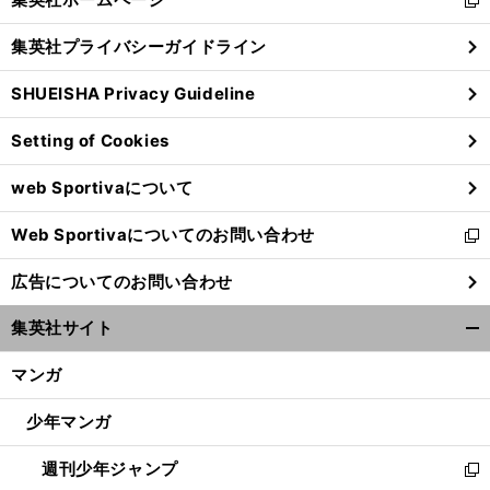
新
閉
し
じ
集英社プライバシーガイドライン
い
る
ウ
SHUEISHA Privacy Guideline
ィ
ン
Setting of Cookies
ド
ウ
web Sportivaについて
で
開
】
【
Ｊ
】
回
りーぐ
ぷれびゅーしょー
第22回
Web Sportivaについてのお問い合わせ
く
104
新
し
広告についてのお問い合わせ
い
ウ
集英社サイト
ィ
開
ン
く/
マンガ
ド
閉
ウ
じ
少年マンガ
で
る
開
週刊少年ジャンプ
く
新