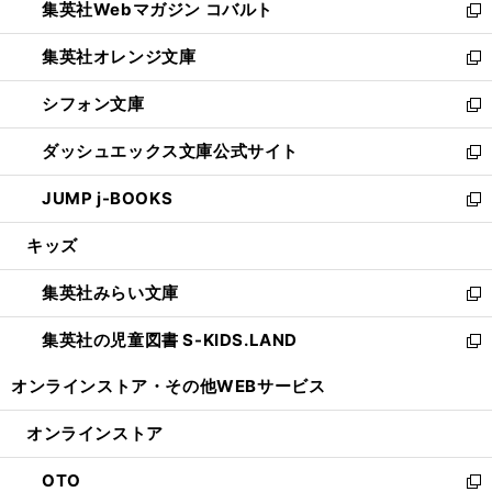
集英社Webマガジン コバルト
く
で
ド
ィ
新
開
ウ
ン
し
集英社オレンジ文庫
く
で
ド
い
新
開
ウ
ウ
し
シフォン文庫
く
で
ィ
い
新
開
ン
ウ
し
ダッシュエックス文庫公式サイト
く
ド
ィ
い
新
ウ
ン
ウ
し
JUMP j-BOOKS
で
ド
ィ
い
新
開
ウ
ン
ウ
し
キッズ
く
で
ド
ィ
い
開
ウ
ン
ウ
集英社みらい文庫
く
で
ド
ィ
新
開
ウ
ン
し
集英社の児童図書 S-KIDS.LAND
く
で
ド
い
新
開
ウ
ウ
し
オンラインストア・
その他WEBサービス
く
で
ィ
い
開
ン
ウ
オンラインストア
く
ド
ィ
ウ
ン
OTO
で
ド
新