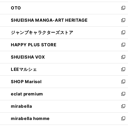
ウ
ン
OTO
で
ド
新
開
ウ
し
SHUEISHA MANGA-ART HERITAGE
く
で
い
新
開
ウ
し
ジャンプキャラクターズストア
く
ィ
い
新
ン
ウ
し
HAPPY PLUS STORE
ド
ィ
い
新
ウ
ン
ウ
し
SHUEISHA VOX
で
ド
ィ
い
新
開
ウ
ン
ウ
し
LEEマルシェ
く
で
ド
ィ
い
新
開
ウ
ン
ウ
し
SHOP Marisol
く
で
ド
ィ
い
新
開
ウ
ン
ウ
し
eclat premium
く
で
ド
ィ
い
新
開
ウ
ン
ウ
し
mirabella
く
で
ド
ィ
い
新
開
ウ
ン
ウ
し
mirabella homme
く
で
ド
ィ
い
新
開
ウ
ン
ウ
し