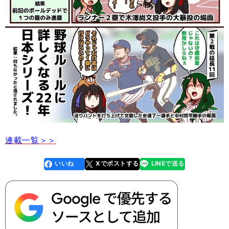
連載一覧＞＞
いいね
Xでポストする
LINEで送る
line
faceboo
x
k