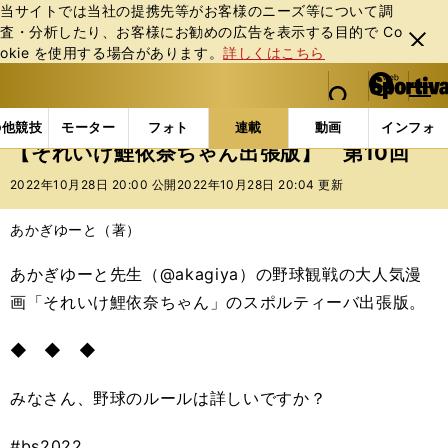
当サイトでは当社の提携先等がお客様のニーズ等について調
査・分析したり、お客様にお勧めの広告を表⽰する⽬的で Co
閉じ
okie を使⽤する場合があります。
詳しくはこちら
る
マイペ
web Sportiva (webスポルティーバ)
検索
メニュ
we
ー
連載コラム
スポマン！
それいけ鯉依奈ちゃん出張
b
ジ
の他競技
モーター
フォト
連載
動画
インフォ
ス
【それいけ鯉依奈ちゃん出張版】 第10回
ポ
ル
2022年10月28日 20:00 公開
2022年10月28日 20:04 更新
テ
ィ
あかぎゆーと（著）
ー
バ
あかぎゆーと先生（@akagiya）の野球観戦の大人気漫
画「それいけ鯉依奈ちゃん」のスポルティーバ出張版。
◆ ◆ ◆
みなさん、野球のルールは詳しいですか？
#bs2022