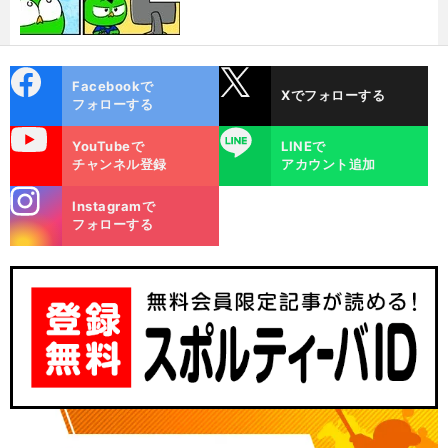
cebo
X
Facebookで
Xでフォローする
ok
フォローする
uTube
LINE
YouTubeで
LINEで
チャンネル登録
アカウント追加
stagra
Instagramで
m
フォローする