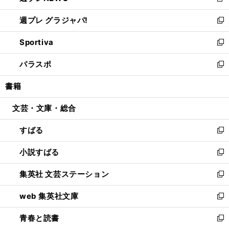
新
開
ウ
ウ
し
週プレ グラジャパ!
く
で
ィ
い
新
開
ン
ウ
し
Sportiva
く
ド
ィ
い
新
ウ
ン
ウ
し
パラスポ
で
ド
ィ
い
新
開
ウ
ン
ウ
し
書籍
く
で
ド
ィ
い
開
ウ
ン
ウ
文芸・文庫・総合
く
で
ド
ィ
開
ウ
ン
すばる
く
で
ド
新
開
ウ
し
小説すばる
く
で
い
新
開
ウ
し
集英社 文芸ステーション
く
ィ
い
新
ン
ウ
し
web 集英社文庫
ド
ィ
い
新
ウ
ン
ウ
し
青春と読書
で
ド
ィ
い
新
開