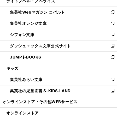
ライトノベル・ノベライズ
く
で
ド
ィ
い
開
ウ
ン
ウ
集英社Webマガジン コバルト
く
で
ド
ィ
新
開
ウ
ン
し
集英社オレンジ文庫
く
で
ド
い
新
開
ウ
ウ
し
シフォン文庫
く
で
ィ
い
新
開
ン
ウ
し
ダッシュエックス文庫公式サイト
く
ド
ィ
い
新
ウ
ン
ウ
し
JUMP j-BOOKS
で
ド
ィ
い
新
開
ウ
ン
ウ
し
キッズ
く
で
ド
ィ
い
開
ウ
ン
ウ
集英社みらい文庫
く
で
ド
ィ
新
開
ウ
ン
し
集英社の児童図書 S-KIDS.LAND
く
で
ド
い
新
開
ウ
ウ
し
オンラインストア・
その他WEBサービス
く
で
ィ
い
開
ン
ウ
オンラインストア
く
ド
ィ