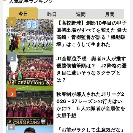
人気記事ランキング
今日
昨日
週間
月間
【高校野球】創部10年目の甲子
1
園初出場がすべてを変えた 健大
高崎・青栁監督が語る「機動破
壊」はこうして生まれた
J1全順位予想 識者５人が推す
2
優勝候補筆頭は？ J2降格の憂
き目に遭いそうな３クラブと
は？
秋春制が導入されたJ1リーグ2
3
026－27シーズンの行方はい
かに!? ５人の識者が全順位を
大胆予想
4
「お前がラクして生意気だな」