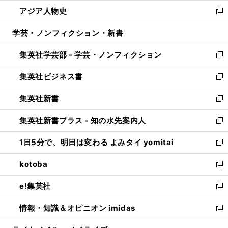
ウ
ン
ウ
し
アジア人物史
く
で
ド
ィ
い
新
開
ウ
ン
ウ
し
学芸・ノンフィクション・新書
く
で
ド
ィ
い
開
ウ
ン
ウ
集英社学芸部 - 学芸・ノンフィクション
く
で
ド
ィ
新
開
ウ
ン
し
集英社ビジネス書
く
で
ド
い
新
開
ウ
ウ
し
集英社新書
く
で
ィ
い
新
開
ン
ウ
し
集英社新書プラス - 知の水先案内人
く
ド
ィ
い
新
ウ
ン
ウ
し
1日5分で、明日は変わる よみタイ yomitai
で
ド
ィ
い
新
開
ウ
ン
ウ
し
kotoba
く
で
ド
ィ
い
新
開
ウ
ン
ウ
し
e!集英社
く
で
ド
ィ
い
新
開
ウ
ン
ウ
し
情報・知識＆オピニオン imidas
く
で
ド
ィ
い
新
開
ウ
ン
ウ
し