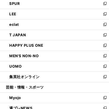
SPUR
で
ド
ィ
い
新
開
ウ
ン
ウ
し
LEE
く
で
ド
ィ
い
新
開
ウ
ン
ウ
し
eclat
く
で
ド
ィ
い
新
開
ウ
ン
ウ
し
T JAPAN
く
で
ド
ィ
い
新
開
ウ
ン
ウ
し
HAPPY PLUS ONE
く
で
ド
ィ
い
新
開
ウ
ン
ウ
し
MEN'S NON-NO
く
で
ド
ィ
い
新
開
ウ
ン
ウ
し
UOMO
く
で
ド
ィ
い
新
開
ウ
ン
ウ
し
集英社オンライン
く
で
ド
ィ
い
新
開
ウ
ン
ウ
し
芸能・情報・スポーツ
く
で
ド
ィ
い
開
ウ
ン
ウ
Myojo
く
で
ド
ィ
新
開
ウ
ン
し
週プレNEWS
く
で
ド
い