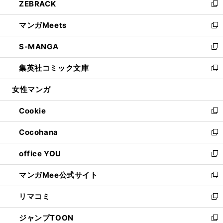
ZEBRACK
く
で
ド
ィ
い
新
開
ウ
ン
ウ
し
マンガMeets
く
で
ド
ィ
い
新
開
ウ
ン
ウ
し
S-MANGA
く
で
ド
ィ
い
新
開
ウ
ン
ウ
し
集英社コミック文庫
く
で
ド
ィ
い
新
開
ウ
ン
ウ
し
女性マンガ
く
で
ド
ィ
い
開
ウ
ン
ウ
Cookie
く
で
ド
ィ
新
開
ウ
ン
し
Cocohana
く
で
ド
い
新
開
ウ
ウ
し
office YOU
く
で
ィ
い
新
開
ン
ウ
し
マンガMee公式サイト
く
ド
ィ
い
新
ウ
ン
ウ
し
リマコミ
で
ド
ィ
い
新
開
ウ
ン
ウ
し
ジャンプTOON
く
で
ド
ィ
い
新