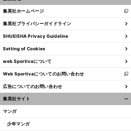
開
く/
集英社ホームページ
新
閉
し
じ
集英社プライバシーガイドライン
い
る
ウ
SHUEISHA Privacy Guideline
ィ
ン
Setting of Cookies
ド
ウ
web Sportivaについて
で
】
【
ほ
】
.
回
開
ぼ週刊俺たちのVAR
vol
139
32
Web Sportivaについてのお問い合わせ
く
新
し
広告についてのお問い合わせ
い
ウ
集英社サイト
ィ
開
ン
く/
マンガ
ド
閉
ウ
じ
少年マンガ
で
る
開