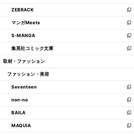
開
ウ
ン
ウ
し
ZEBRACK
く
で
ド
ィ
い
新
開
ウ
ン
ウ
し
マンガMeets
く
で
ド
ィ
い
新
開
ウ
ン
ウ
し
S-MANGA
く
で
ド
ィ
い
新
開
ウ
ン
ウ
し
集英社コミック文庫
く
で
ド
ィ
い
新
開
ウ
ン
ウ
し
取材・ファッション
く
で
ド
ィ
い
開
ウ
ン
ウ
ファッション・美容
く
で
ド
ィ
開
ウ
ン
Seventeen
く
で
ド
新
開
ウ
し
non-no
く
で
い
新
開
ウ
し
BAILA
く
ィ
い
新
ン
ウ
し
MAQUIA
ド
ィ
い
新
ウ
ン
ウ
し