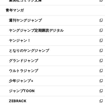
集英社コミック文庫
で
ド
ィ
い
新
開
ウ
ン
ウ
し
青年マンガ
く
で
ド
ィ
い
開
ウ
ン
ウ
週刊ヤングジャンプ
く
で
ド
ィ
新
開
ウ
ン
し
ヤングジャンプ定期購読デジタル
く
で
ド
い
新
開
ウ
ウ
し
ヤンジャン！
く
で
ィ
い
新
開
ン
ウ
し
となりのヤングジャンプ
く
ド
ィ
い
新
ウ
ン
ウ
し
グランドジャンプ
で
ド
ィ
い
新
開
ウ
ン
ウ
し
ウルトラジャンプ
く
で
ド
ィ
い
新
開
ウ
ン
ウ
し
少年ジャンプ+
く
で
ド
ィ
い
新
開
ウ
ン
ウ
し
ジャンプTOON
く
で
ド
ィ
い
新
開
ウ
ン
ウ
し
ZEBRACK
く
で
ド
ィ
い
新