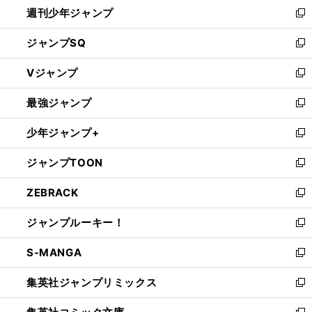
週刊少年ジャンプ
く
新
し
ジャンプSQ
い
新
ウ
し
Vジャンプ
ィ
い
新
ン
ウ
し
最強ジャンプ
ド
ィ
い
新
ウ
ン
ウ
し
少年ジャンプ+
で
ド
ィ
い
新
開
ウ
ン
ウ
し
ジャンプTOON
く
で
ド
ィ
い
新
開
ウ
ン
ウ
し
ZEBRACK
く
で
ド
ィ
い
新
開
ウ
ン
ウ
し
ジャンプルーキー！
く
で
ド
ィ
い
新
開
ウ
ン
ウ
し
S-MANGA
く
で
ド
ィ
い
新
開
ウ
ン
ウ
し
集英社ジャンプリミックス
く
で
ド
ィ
い
新
開
ウ
ン
ウ
し
く