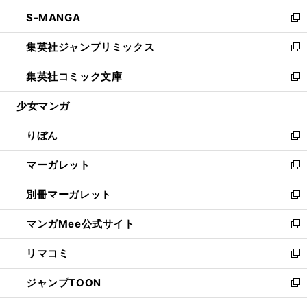
開
ウ
ン
ウ
し
S-MANGA
く
で
ド
ィ
い
新
開
ウ
ン
ウ
し
集英社ジャンプリミックス
く
で
ド
ィ
い
新
開
ウ
ン
ウ
し
集英社コミック文庫
く
で
ド
ィ
い
新
開
ウ
ン
ウ
し
少女マンガ
く
で
ド
ィ
い
開
ウ
ン
ウ
りぼん
く
で
ド
ィ
新
開
ウ
ン
し
マーガレット
く
で
ド
い
新
開
ウ
ウ
し
別冊マーガレット
く
で
ィ
い
新
開
ン
ウ
し
マンガMee公式サイト
く
ド
ィ
い
新
ウ
ン
ウ
し
リマコミ
で
ド
ィ
い
新
開
ウ
ン
ウ
し
ジャンプTOON
く
で
ド
ィ
い
新
開
ウ
ン
ウ
し