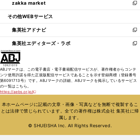
zakka market
く
で
ド
ィ
い
新
開
ウ
ン
ウ
し
その他WEBサービス
く
で
ド
ィ
い
開
ウ
ン
ウ
集英社アドナビ
く
で
ド
ィ
新
開
ウ
ン
し
集英社エディターズ・ラボ
く
で
ド
い
新
開
ウ
ウ
し
く
で
ィ
い
開
ン
ウ
ABJマークは、この電子書店・電子書籍配信サービスが、著作権者からコンテ
く
ド
ィ
ンツ使用許諾を得た正規版配信サービスであることを示す登録商標（登録番号
ウ
ン
第6091713号）です。ABJマークの詳細、ABJマークを掲示しているサービス
で
ド
の一覧はこちら。
開
ウ
https://aebs.or.jp/
新
く
で
し
い
開
本ホームページに記載の文章・画像・写真などを無断で複製するこ
ウ
く
とは法律で禁じられています。全ての著作権は株式会社 集英社に帰
ィ
属します。
ン
ド
© SHUEISHA Inc. All Rights Reserved.
ウ
で
開