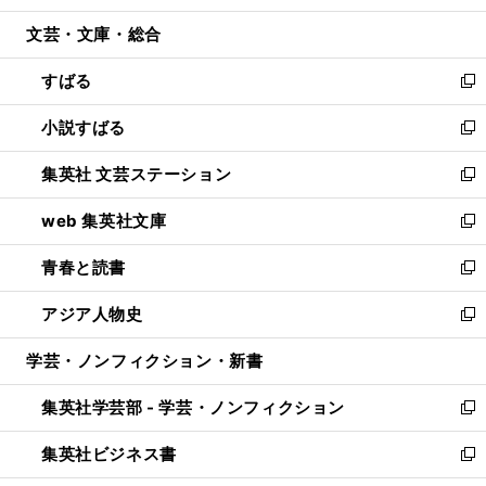
開
ウ
ン
ウ
文芸・文庫・総合
く
で
ド
ィ
開
ウ
ン
すばる
く
で
ド
新
開
ウ
し
小説すばる
く
で
い
新
開
ウ
し
集英社 文芸ステーション
く
ィ
い
新
ン
ウ
し
web 集英社文庫
ド
ィ
い
新
ウ
ン
ウ
し
青春と読書
で
ド
ィ
い
新
開
ウ
ン
ウ
し
アジア人物史
く
で
ド
ィ
い
新
開
ウ
ン
ウ
し
学芸・ノンフィクション・新書
く
で
ド
ィ
い
開
ウ
ン
ウ
集英社学芸部 - 学芸・ノンフィクション
く
で
ド
ィ
新
開
ウ
ン
し
集英社ビジネス書
く
で
ド
い
新
開
ウ
ウ
し