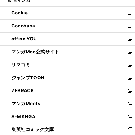
ド
ィ
い
開
ウ
ン
ウ
Cookie
く
で
ド
ィ
新
開
ウ
ン
し
Cocohana
く
で
ド
い
新
開
ウ
ウ
し
office YOU
く
で
ィ
い
新
開
ン
ウ
し
マンガMee公式サイト
く
ド
ィ
い
新
ウ
ン
ウ
し
リマコミ
で
ド
ィ
い
新
開
ウ
ン
ウ
し
ジャンプTOON
く
で
ド
ィ
い
新
開
ウ
ン
ウ
し
ZEBRACK
く
で
ド
ィ
い
新
開
ウ
ン
ウ
し
マンガMeets
く
で
ド
ィ
い
新
開
ウ
ン
ウ
し
S-MANGA
く
で
ド
ィ
い
新
開
ウ
ン
ウ
し
集英社コミック文庫
く
で
ド
ィ
い
新