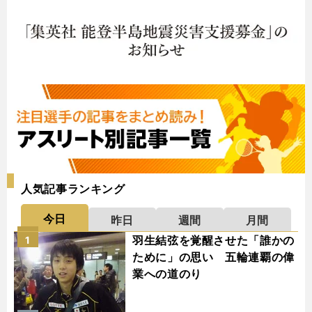
人気記事ランキング
今日
昨日
週間
月間
羽生結弦を覚醒させた「誰かの
1
ために」の思い 五輪連覇の偉
業への道のり