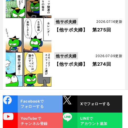
他サポ夫婦
2026.07.16更新
【他サポ夫婦】 第275回
他サポ夫婦
2026.07.09更新
【他サポ夫婦】 第274回
cebo
X
Facebookで
Xでフォローする
ok
フォローする
uTube
LINE
YouTubeで
LINEで
チャンネル登録
アカウント追加