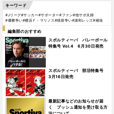
キーワード
#Jリーグ
#サッカー
#サポーター
#ファン
#他サポ夫婦
#優勝争い
#横浜Ｆ・マリノス
#残留争い
#浦和レッズ
#補強
編集部のおすすめ
スポルティーバ バレーボール
特集号 Vol.4 6月30日発売
スポルティーバ 部活特集号
3月16日発売
最新記事などのお知らせが届
く プッシュ通知を受け取る方
法について