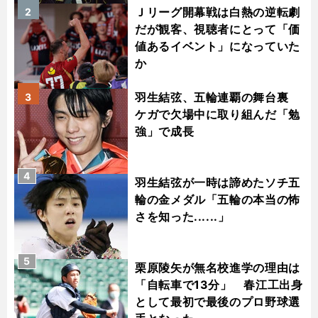
Ｊリーグ開幕戦は白熱の逆転劇
2
だが観客、視聴者にとって「価
値あるイベント」になっていた
か
羽生結弦、五輪連覇の舞台裏
3
ケガで欠場中に取り組んだ「勉
強」で成長
4
羽生結弦が一時は諦めたソチ五
輪の金メダル「五輪の本当の怖
さを知った......」
5
栗原陵矢が無名校進学の理由は
「自転車で13分」 春江工出身
として最初で最後のプロ野球選