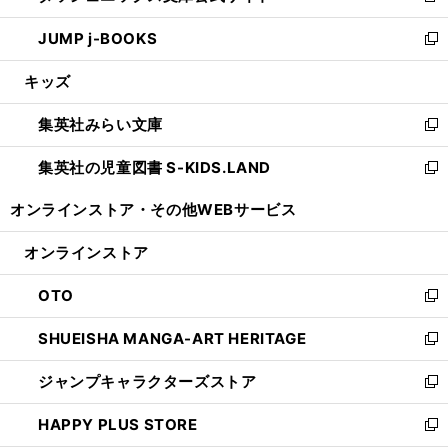
ウ
ン
ウ
し
JUMP j-BOOKS
で
ド
ィ
い
新
開
ウ
ン
ウ
し
キッズ
く
で
ド
ィ
い
開
ウ
ン
ウ
集英社みらい文庫
く
で
ド
ィ
新
開
ウ
ン
し
集英社の児童図書 S-KIDS.LAND
く
で
ド
い
新
開
ウ
ウ
し
オンラインストア・
その他WEBサービス
く
で
ィ
い
開
ン
ウ
オンラインストア
く
ド
ィ
ウ
ン
OTO
で
ド
新
開
ウ
し
SHUEISHA MANGA-ART HERITAGE
く
で
い
新
開
ウ
し
ジャンプキャラクターズストア
く
ィ
い
新
ン
ウ
し
HAPPY PLUS STORE
ド
ィ
い
新
ウ
ン