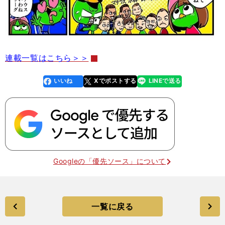
連載一覧はこちら＞＞
いいね
Xでポストする
LINEで送る
line
faceboo
x
k
Googleの「優先ソース」について
一覧に戻る