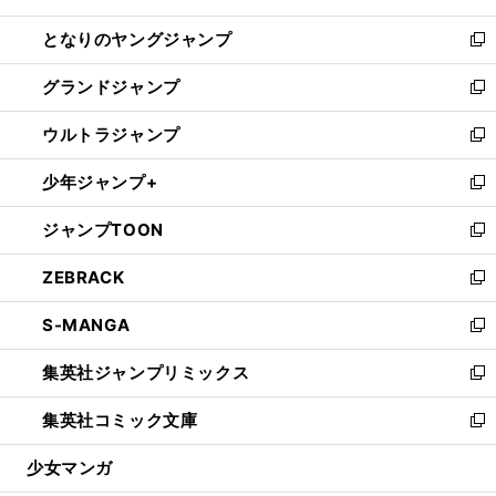
開
ン
ウ
し
となりのヤングジャンプ
く
ド
ィ
い
新
ウ
ン
ウ
し
グランドジャンプ
で
ド
ィ
い
新
開
ウ
ン
ウ
し
ウルトラジャンプ
く
で
ド
ィ
い
新
開
ウ
ン
ウ
し
少年ジャンプ+
く
で
ド
ィ
い
新
開
ウ
ン
ウ
し
ジャンプTOON
く
で
ド
ィ
い
新
開
ウ
ン
ウ
し
ZEBRACK
く
で
ド
ィ
い
新
開
ウ
ン
ウ
し
S-MANGA
く
で
ド
ィ
い
新
開
ウ
ン
ウ
し
集英社ジャンプリミックス
く
で
ド
ィ
い
新
開
ウ
ン
ウ
し
集英社コミック文庫
く
で
ド
ィ
い
新
開
ウ
ン
ウ
し
少女マンガ
く
で
ド
ィ
い
開
ウ
ン
ウ