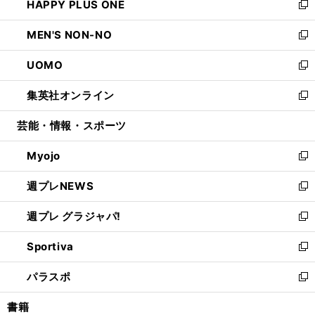
HAPPY PLUS ONE
く
で
ド
ィ
い
新
開
ウ
ン
ウ
し
MEN'S NON-NO
く
で
ド
ィ
い
新
開
ウ
ン
ウ
し
UOMO
く
で
ド
ィ
い
新
開
ウ
ン
ウ
し
集英社オンライン
く
で
ド
ィ
い
新
開
ウ
ン
ウ
し
芸能・情報・スポーツ
く
で
ド
ィ
い
開
ウ
ン
ウ
Myojo
く
で
ド
ィ
新
開
ウ
ン
し
週プレNEWS
く
で
ド
い
新
開
ウ
ウ
し
週プレ グラジャパ!
く
で
ィ
い
新
開
ン
ウ
し
Sportiva
く
ド
ィ
い
新
ウ
ン
ウ
し
パラスポ
で
ド
ィ
い
新
開
ウ
ン
ウ
し
書籍
く
で
ド
ィ
い