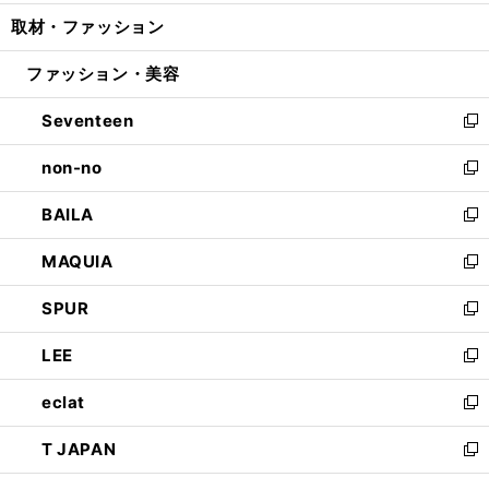
開
ウ
ン
ウ
し
取材・ファッション
く
で
ド
ィ
い
開
ウ
ン
ウ
ファッション・美容
く
で
ド
ィ
開
ウ
ン
Seventeen
く
で
ド
新
開
ウ
し
non-no
く
で
い
新
開
ウ
し
BAILA
く
ィ
い
新
ン
ウ
し
MAQUIA
ド
ィ
い
新
ウ
ン
ウ
し
SPUR
で
ド
ィ
い
新
開
ウ
ン
ウ
し
LEE
く
で
ド
ィ
い
新
開
ウ
ン
ウ
し
eclat
く
で
ド
ィ
い
新
開
ウ
ン
ウ
し
T JAPAN
く
で
ド
ィ
い
新
開
ウ
ン
ウ
し