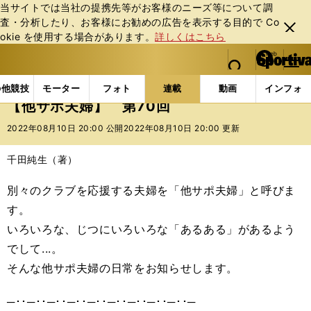
当サイトでは当社の提携先等がお客様のニーズ等について調
査・分析したり、お客様にお勧めの広告を表⽰する⽬的で Co
閉じ
okie を使⽤する場合があります。
詳しくはこちら
る
マイペ
web Sportiva (webスポルティーバ)
検索
メニュ
we
ー
連載コラム
スポマン！
他サポ夫婦
【他サポ夫婦
b
ジ
の他競技
モーター
フォト
連載
動画
インフォ
ス
【他サポ夫婦】 第70回
ポ
ル
2022年08月10日 20:00 公開
2022年08月10日 20:00 更新
テ
ィ
千田純生（著）
ー
バ
別々のクラブを応援する夫婦を「他サポ夫婦」と呼びま
す。
いろいろな、じつにいろいろな「あるある」があるよう
でして...。
そんな他サポ夫婦の日常をお知らせします。
─･･─･･─･･─･･─･･─･･─･･─･･─･･─