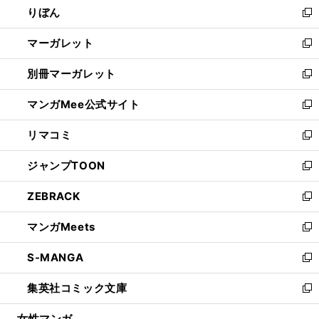
りぼん
く
で
ド
ィ
新
開
ウ
ン
し
マーガレット
く
で
ド
い
新
開
ウ
ウ
し
別冊マーガレット
く
で
ィ
い
新
開
ン
ウ
し
マンガMee公式サイト
く
ド
ィ
い
新
ウ
ン
ウ
し
リマコミ
で
ド
ィ
い
新
開
ウ
ン
ウ
し
ジャンプTOON
く
で
ド
ィ
い
新
開
ウ
ン
ウ
し
ZEBRACK
く
で
ド
ィ
い
新
開
ウ
ン
ウ
し
マンガMeets
く
で
ド
ィ
い
新
開
ウ
ン
ウ
し
S-MANGA
く
で
ド
ィ
い
新
開
ウ
ン
ウ
し
集英社コミック文庫
く
で
ド
ィ
い
新
開
ウ
ン
ウ
し
女性マンガ
く
で