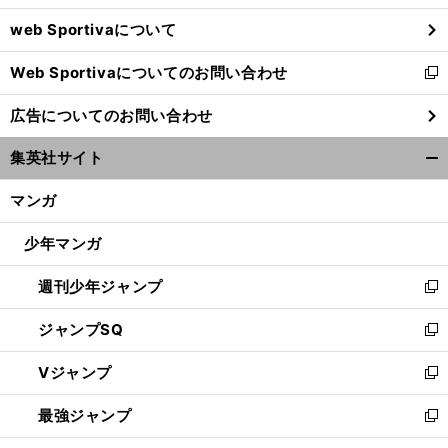
ウ
web Sportivaについて
で
開
Web Sportivaについてのお問い合わせ
く
新
し
広告についてのお問い合わせ
い
ウ
集英社サイト
ィ
開
ン
く/
マンガ
ド
閉
ウ
じ
少年マンガ
で
る
開
週刊少年ジャンプ
く
新
し
ジャンプSQ
い
新
ウ
し
Vジャンプ
ィ
い
新
ン
ウ
し
最強ジャンプ
ド
ィ
い
新
ウ
ン
ウ
し