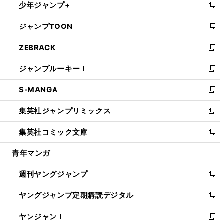
少年ジャンプ+
で
ド
ィ
い
新
開
ウ
ン
ウ
し
ジャンプTOON
く
で
ド
ィ
い
新
開
ウ
ン
ウ
し
ZEBRACK
く
で
ド
ィ
い
新
開
ウ
ン
ウ
し
ジャンプルーキー！
く
で
ド
ィ
い
新
開
ウ
ン
ウ
し
S-MANGA
く
で
ド
ィ
い
新
開
ウ
ン
ウ
し
集英社ジャンプリミックス
く
で
ド
ィ
い
新
開
ウ
ン
ウ
し
集英社コミック文庫
く
で
ド
ィ
い
新
開
ウ
ン
ウ
し
青年マンガ
く
で
ド
ィ
い
開
ウ
ン
ウ
週刊ヤングジャンプ
く
で
ド
ィ
新
開
ウ
ン
し
ヤングジャンプ定期購読デジタル
く
で
ド
い
新
開
ウ
ウ
し
ヤンジャン！
く
で
ィ
い
新