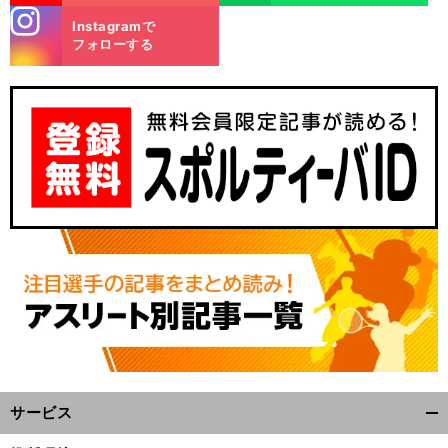
stagra
Instagramで
m
フォローする
サービス
開
く/