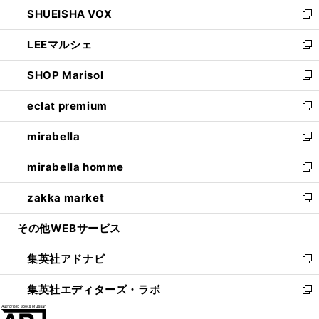
ウ
し
SHUEISHA VOX
で
ド
ィ
い
新
開
ウ
ン
ウ
し
LEEマルシェ
く
で
ド
ィ
い
新
開
ウ
ン
ウ
し
SHOP Marisol
く
で
ド
ィ
い
新
開
ウ
ン
ウ
し
eclat premium
く
で
ド
ィ
い
新
開
ウ
ン
ウ
し
mirabella
く
で
ド
ィ
い
新
開
ウ
ン
ウ
し
mirabella homme
く
で
ド
ィ
い
新
開
ウ
ン
ウ
し
zakka market
く
で
ド
ィ
い
新
開
ウ
ン
ウ
し
その他WEBサービス
く
で
ド
ィ
い
開
ウ
ン
ウ
集英社アドナビ
く
で
ド
ィ
新
開
ウ
ン
し
集英社エディターズ・ラボ
く
で
ド
い
新
開
ウ
ウ
し