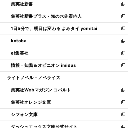
集英社新書
く
で
ィ
い
新
開
ン
ウ
し
集英社新書プラス - 知の水先案内人
く
ド
ィ
い
新
ウ
ン
ウ
し
1日5分で、明日は変わる よみタイ yomitai
で
ド
ィ
い
新
開
ウ
ン
ウ
し
kotoba
く
で
ド
ィ
い
新
開
ウ
ン
ウ
し
e!集英社
く
で
ド
ィ
い
新
開
ウ
ン
ウ
し
情報・知識＆オピニオン imidas
く
で
ド
ィ
い
新
開
ウ
ン
ウ
し
ライトノベル・ノベライズ
く
で
ド
ィ
い
開
ウ
ン
ウ
集英社Webマガジン コバルト
く
で
ド
ィ
新
開
ウ
ン
し
集英社オレンジ文庫
く
で
ド
い
新
開
ウ
ウ
し
シフォン文庫
く
で
ィ
い
新
開
ン
ウ
し
ダッシュエックス文庫公式サイト
く
ド
ィ
い
新