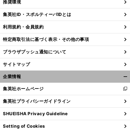
推奨環境
閉
じ
集英社ID・スポルティーバIDとは
る
利用規約・会員規約
特定商取引法に基づく表示・その他の事項
ブラウザプッシュ通知について
サイトマップ
企業情報
開
く/
集英社ホームページ
新
閉
し
じ
集英社プライバシーガイドライン
い
】
【
プ
】
る
ロ野球ファンの漫画
第31回
VAR
vo
.127
ウ
SHUEISHA Privacy Guideline
ィ
ン
Setting of Cookies
ド