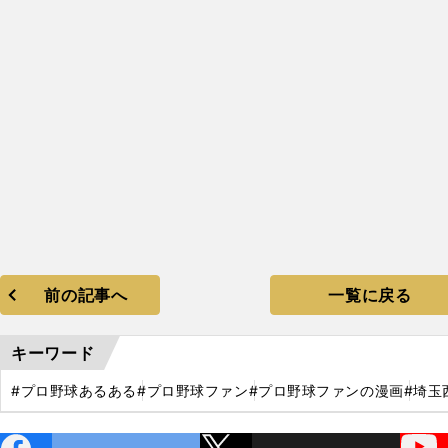
】
回
61
前の記事へ
一覧に戻る
キーワード
#プロ野球あるある
#プロ野球ファン
#プロ野球ファンの漫画
#埼玉
ebo
X
YouTube