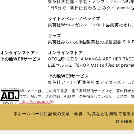
集英社学芸部 - 学芸・ノンフィクション
開
で
開
開
開
新
ウ
ウ
ド
ド
1日5分で、明日は変わる よみタイ yomitai
く
開
く
く
く
し
新
ィ
ィ
ウ
ウ
く
い
ン
ン
ライトノベル・ノベライズ
で
で
ウ
ド
ド
集英社Webマガジン コバルト
集英社オレ
開
開
新
ィ
ウ
ウ
く
く
し
ン
キッズ
で
で
い
ド
集英社みらい文庫
集英社の児童図書 S-KID
開
開
新
ウ
ウ
く
く
し
ィ
オンラインストア・
オンラインストア
で
い
ン
その他WEBサービス
OTO
SHUEISHA MANGA-ART HERITAGE
開
新
ウ
ド
LEEマルシェ
SHOP Marisol
eclat prem
く
し
新
新
ィ
ウ
い
し
し
ン
その他WEBサービス
で
ウ
い
い
ド
集英社アドナビ
集英社エディターズ・ラ
開
新
ィ
ウ
ウ
ウ
く
し
ABJマークは、この電子書店・電子書籍配信サービスが、著作権者か
ン
ィ
ィ
で
い
です。ABJマークの詳細、ABJマークを掲示しているサービスの一
ド
ン
ン
開
https://aebs.or.jp/
ウ
新
ウ
ド
ド
く
し
ィ
で
ウ
ウ
い
本ホームページに記載の文章・画像・写真などを無断で複製す
ン
開
で
で
ウ
ド
© SHUEIS
ィ
く
開
開
ン
ウ
く
く
ド
で