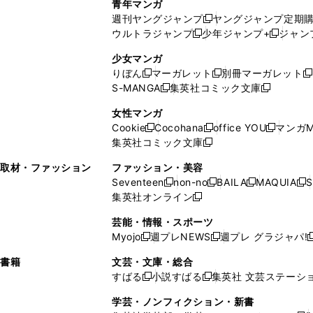
青年マンガ
開
で
い
ウ
ウ
い
週刊ヤングジャンプ
ヤングジャンプ定期
新
く
開
ウ
ィ
ィ
ウ
ウルトラジャンプ
少年ジャンプ+
ジャン
新
し
新
く
ィ
ン
ン
ィ
し
い
し
ン
ド
ド
ン
少女マンガ
い
ウ
い
ド
ウ
ウ
ド
りぼん
マーガレット
別冊マーガレット
新
新
新
ウ
ィ
ウ
ウ
で
で
ウ
S-MANGA
集英社コミック文庫
し
新
し
新
ィ
ン
ィ
で
開
開
で
い
し
い
し
ン
ド
ン
女性マンガ
開
く
く
開
ウ
い
ウ
い
ド
ウ
ド
Cookie
Cocohana
office YOU
マンガM
く
く
新
新
新
ィ
ウ
ィ
ウ
ウ
で
ウ
集英社コミック文庫
し
新
し
し
ン
ィ
ン
ィ
で
開
で
い
し
い
い
ド
ン
ド
ン
取材・ファッション
ファッション・美容
開
く
開
ウ
い
ウ
ウ
ウ
ド
ウ
ド
Seventeen
non-no
BAILA
MAQUIA
S
く
く
新
新
新
新
ィ
ウ
ィ
ィ
で
ウ
で
ウ
集英社オンライン
し
新
し
し
し
ン
ィ
ン
ン
開
で
開
で
い
し
い
い
い
ド
ン
ド
ド
芸能・情報・スポーツ
く
開
く
開
ウ
い
ウ
ウ
ウ
ウ
ド
ウ
ウ
Myojo
週プレNEWS
週プレ グラジャパ!
く
く
新
新
新
ィ
ウ
ィ
ィ
ィ
で
ウ
で
で
し
し
ン
ィ
ン
ン
ン
書籍
文芸・文庫・総合
開
で
開
開
い
い
ド
ン
ド
ド
ド
すばる
小説すばる
集英社 文芸ステーシ
く
開
く
く
新
新
ウ
ウ
ウ
ド
ウ
ウ
ウ
く
し
し
ィ
ィ
学芸・ノンフィクション・新書
で
ウ
で
で
で
い
い
ン
ン