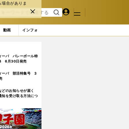
る場合がありま
マイペ
閉じ
検索
メニュ
ー
る
す
ジ
る
動画
インフォ
ィーバ バレーボール特
.4 6月30日発売
ィーバ 部活特集号 3
売
などのお知らせが届く
通知を受け取る方法につ