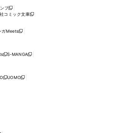
ウ
ャンプ
新
ィ
社コミック文庫
し
新
ン
い
し
ド
ウ
い
ウ
ガMeets
新
ィ
ウ
で
し
ン
ィ
開
い
ド
ン
く
ウ
ウ
ド
s
S-MANGA
新
新
ィ
で
ウ
し
し
ン
開
で
い
い
ド
く
開
ウ
ウ
ウ
NO
UOMO
く
新
新
ィ
ィ
で
し
し
ン
ン
開
い
い
ド
ド
く
ウ
ウ
ウ
ウ
ィ
ィ
で
で
ン
ン
開
開
ド
ド
く
く
ウ
ウ
で
で