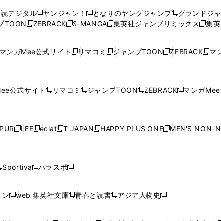
ウ
ウ
い
ウ
ウ
ウ
購読デジタル
ヤンジャン！
となりのヤングジャンプ
グランドジ
新
新
新
ィ
ィ
ウ
ィ
ィ
ィ
プTOON
ZEBRACK
S-MANGA
集英社ジャンプリミックス
集英
新
し
新
し
新
し
新
ン
ン
ィ
ン
ン
ン
し
い
し
い
し
い
し
ド
ド
ン
ド
ド
ド
い
ウ
い
ウ
い
ウ
い
ウ
ウ
ド
ウ
ウ
ウ
マンガMee公式サイト
リマコミ
ジャンプTOON
ZEBRACK
マン
新
新
新
新
ウ
ィ
ウ
ィ
ウ
ィ
ウ
で
で
ウ
で
で
で
し
し
し
し
し
ィ
ン
ィ
ン
ィ
ン
ィ
開
開
で
開
開
開
い
い
い
い
い
ン
ド
ン
ド
ン
ド
ン
く
く
開
く
く
く
ウ
ウ
ウ
ウ
ウ
ド
ウ
ド
ウ
ド
ウ
ド
ee公式サイト
リマコミ
ジャンプTOON
ZEBRACK
マンガMeet
く
新
新
新
新
ィ
ィ
ィ
ィ
ィ
ウ
で
ウ
で
ウ
で
ウ
し
し
し
し
ン
ン
ン
ン
ン
で
開
で
開
で
開
で
い
い
い
い
ド
ド
ド
ド
ド
開
く
開
く
開
く
開
ウ
ウ
ウ
ウ
ウ
ウ
ウ
ウ
ウ
PUR
LEE
eclat
T JAPAN
HAPPY PLUS ONE
MEN'S NON-
く
く
く
く
新
新
新
新
新
ィ
ィ
ィ
ィ
で
で
で
で
で
し
し
し
し
し
ン
ン
ン
ン
開
開
開
開
開
い
い
い
い
い
ド
ド
ド
ド
く
く
く
く
く
ウ
ウ
ウ
ウ
ウ
ウ
ウ
ウ
ウ
Sportiva
パラスポ
新
新
ィ
ィ
ィ
ィ
ィ
で
で
で
で
し
し
し
ン
ン
ン
ン
ン
開
開
開
開
い
い
い
ド
ド
ド
ド
ド
ョン
web 集英社文庫
青春と読書
アジア人物史
く
く
く
く
新
新
新
新
ウ
ウ
ウ
ウ
ウ
ウ
ウ
ウ
し
し
し
し
ィ
ィ
ィ
で
で
で
で
で
い
い
い
い
ン
ン
ン