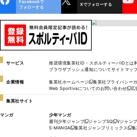
Facebookで
Xでフォローする
ok
フォローする
サービス
推奨環境
集英社ID・スポルティーバIDとは
ブラウザプッシュ通知について
サイトマッ
企業情報
集英社ホームページ
集英社プライバシー
新
Web Sportivaについてのお問い合わせ
広
し
新
い
し
集英社サイト
ウ
い
ィ
ウ
マンガ
少年マンガ
ン
ィ
週刊少年ジャンプ
ジャンプSQ
Vジャン
ド
ン
新
新
S-MANGA
集英社ジャンプリミックス
集
ウ
ド
新
し
し
新
で
ウ
し
い
い
し