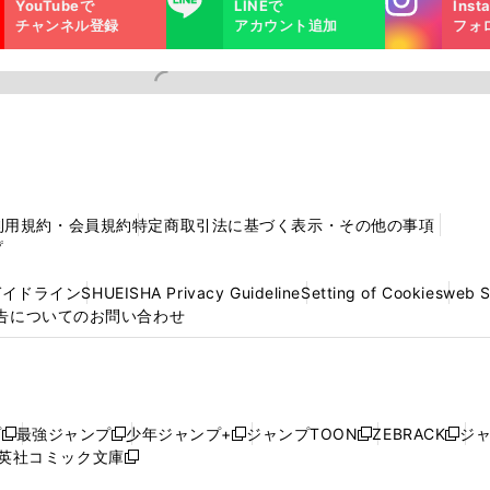
YouTubeで
LINEで
Inst
m
チャンネル登録
アカウント追加
フォ
利用規約・会員規約
特定商取引法に基づく表示・その他の事項
プ
ガイドライン
SHUEISHA Privacy Guideline
Setting of Cookies
web 
告についてのお問い合わせ
プ
最強ジャンプ
少年ジャンプ+
ジャンプTOON
ZEBRACK
ジ
新
新
新
新
新
英社コミック文庫
し
新
し
し
し
し
い
い
し
い
い
い