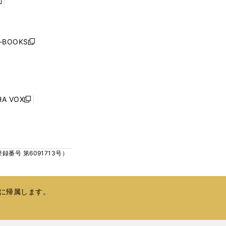
開
開
く
く
し
い
ウ
j-BOOKS
新
ィ
し
ン
い
ド
ウ
ウ
ィ
で
ン
HA VOX
開
新
ド
く
し
ウ
い
で
ウ
開
ィ
く
号 第6091713号）
ン
ド
ウ
で
に帰属します。
開
く