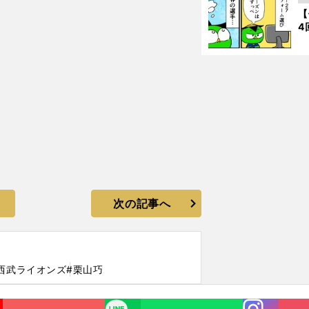
【
4
次の記事へ
西武ライオンズ
#栗山巧
Instagra
LINE