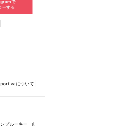
agramで
ローする
Sportivaについて
ャンプルーキー！
新
し
い