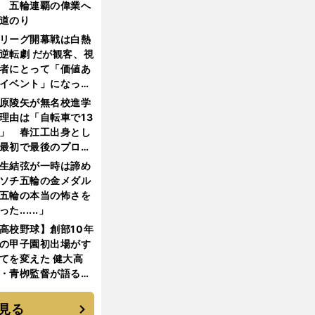
 五輪連覇の偉業へ
道のり
リーグ開幕戦は白熱
逆転劇 だが観客、視
者にとって「価値あ
イベント」になって
たか
原陵矢が無名校進学
理由は「自転車で13
」 春江工出身とし
最初で最後のプロ野
選手となった
生結弦が一時は諦め
ソチ五輪の金メダル
五輪の本当の怖さを
った......」
高校野球】創部10年
の甲子園初出場がす
てを変えた 健大高
・青栁監督が語る
機動破壊」はこうし
生まれた
見る