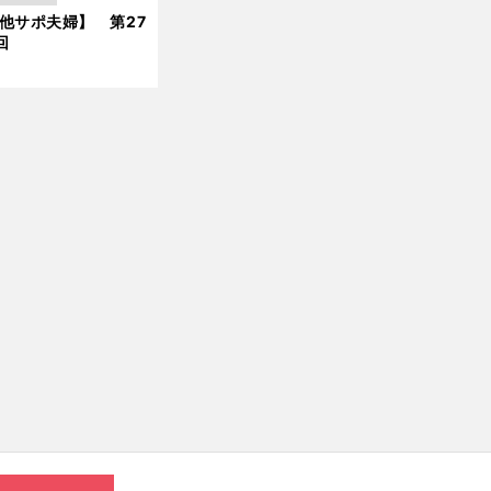
他サポ夫婦】 第27
新
回
【
ね
】
づっちのスポーツなぞかけ
第12回