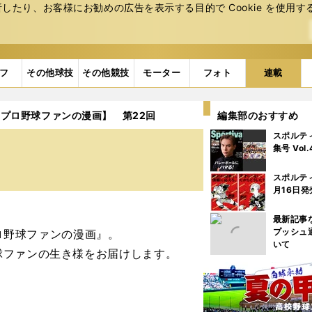
たり、お客様にお勧めの広告を表⽰する⽬的で Cookie を使⽤す
フ
その他球技
その他競技
モーター
フォト
連載
【プロ野球ファンの漫画】 第22回
編集部のおすすめ
スポルテ
集号 Vol
スポルテ
月16日発
最新記事
プッシュ
『プロ野球ファンの漫画』。
いて
球ファンの生き様をお届けします。