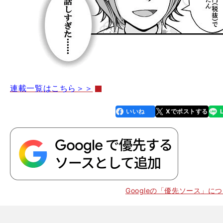
連載一覧はこちら＞＞
いいね
Xでポストする
line
faceboo
x
k
Googleの「優先ソース」に