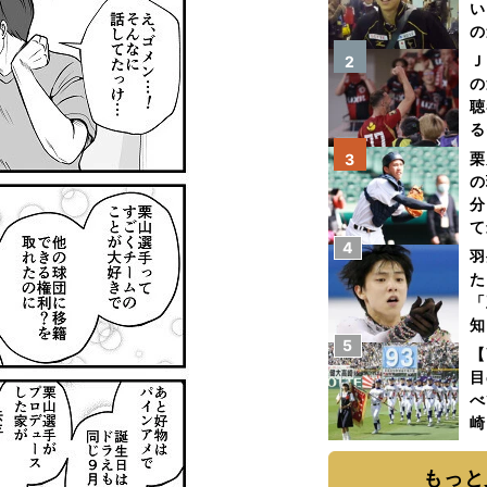
い
の
Ｊ
2
の
聴
る
い
栗
3
の
分
て
4
球
羽
た
「
知
5
【
目
べ
崎
「
て
もっと