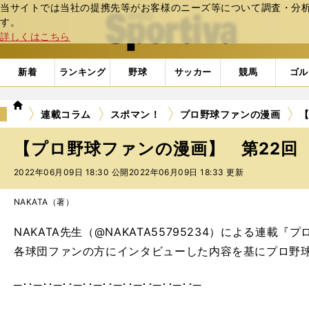
当サイトでは当社の提携先等がお客様のニーズ等について調査・分析し
web Sportiva (webスポルティーバ)
す。
詳しくはこちら
新着
ランキング
野球
サッカー
競馬
ゴル
we
連載コラム
スポマン！
プロ野球ファンの漫画
b
ス
【プロ野球ファンの漫画】 第22回
ポ
ル
2022年06月09日 18:30 公開
2022年06月09日 18:33 更新
テ
ィ
NAKATA（著）
ー
バ
NAKATA先生（@NAKATA55795234）による連載
各球団ファンの方にインタビューした内容を基にプロ野
─･･─･･─･･─･･─･･─･･─･･─･･─･･─