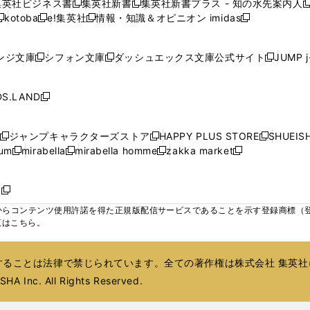
集英社ビジネス書
集英社新書
集英社新書プラス - 知の水先案内人
開
開
開
開
開
新
新
新
ウ
ウ
ウ
ウ
ド
ド
ド
kotoba
e!集英社
情報・知識＆オピニオン imidas
く
く
く
く
く
新
し
新
し
新
ィ
ィ
ィ
ィ
ウ
ウ
ウ
し
し
い
し
い
し
ン
ン
ン
ン
で
で
で
い
い
ウ
い
ウ
い
ド
ド
ド
ド
ンジ文庫
シフォン文庫
ダッシュエックス文庫公式サイト
JUMP 
開
開
開
新
新
新
ウ
ウ
ィ
ウ
ィ
ウ
ウ
ウ
ウ
ウ
く
く
く
し
し
し
ィ
ィ
ン
ィ
ン
ィ
で
で
で
で
い
い
い
ン
ン
ド
ン
ド
ン
S.LAND
開
開
開
開
新
ウ
ウ
ウ
ド
ド
ウ
ド
ウ
ド
く
く
く
く
し
ィ
ィ
ィ
ウ
ウ
で
ウ
で
ウ
い
ン
ン
ン
ジャンプキャラクターズストア
HAPPY PLUS STORE
SHUEIS
で
で
開
で
開
で
新
新
新
ウ
ド
ド
ド
ium
mirabella
mirabella homme
zakka market
開
開
く
開
く
開
し
新
新
新
し
新
し
ィ
ウ
ウ
ウ
く
く
く
く
い
し
し
い
し
し
い
ン
で
で
で
ウ
い
い
ウ
い
い
ウ
ド
ボ
開
開
開
新
ィ
ウ
ウ
ィ
ウ
ウ
ィ
ウ
く
く
く
し
らコンテンツ使用許諾を得た正規版配信サービスであることを示す登録商標（登録番
ン
ィ
ィ
ン
ィ
ィ
ン
で
い
覧はこちら。
ド
ン
ン
ド
ン
ン
ド
開
ウ
ウ
ド
ド
ウ
ド
ド
ウ
く
ィ
で
ウ
ウ
で
ウ
ウ
で
ることは法律で禁じられています。全ての著作権は株式会社 集英社
ン
開
で
で
開
で
で
開
ド
HA Inc. All Rights Reserved.
く
開
開
く
開
開
く
ウ
く
く
く
く
で