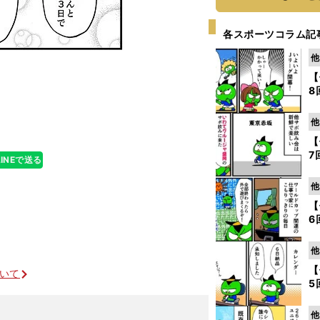
各スポーツコラム記
他
【
8
他
【
7
LINEで送る
他
【
6
他
【
ついて
5
他