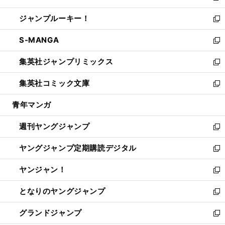
開
ウ
ン
ウ
し
ジャンプルーキー！
く
で
ド
ィ
い
新
開
ウ
ン
ウ
し
S-MANGA
く
で
ド
ィ
い
新
開
ウ
ン
ウ
し
集英社ジャンプリミックス
く
で
ド
ィ
い
新
開
ウ
ン
ウ
し
集英社コミック文庫
く
で
ド
ィ
い
新
開
ウ
ン
ウ
し
青年マンガ
く
で
ド
ィ
い
開
ウ
ン
ウ
週刊ヤングジャンプ
く
で
ド
ィ
新
開
ウ
ン
し
ヤングジャンプ定期購読デジタル
く
で
ド
い
新
開
ウ
ウ
し
ヤンジャン！
く
で
ィ
い
新
開
ン
ウ
し
となりのヤングジャンプ
く
ド
ィ
い
新
ウ
ン
ウ
し
グランドジャンプ
で
ド
ィ
い
新
開
ウ
ン