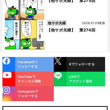
【他サポ夫婦】 第275回
他サポ夫婦
2026.07.09更新
【他サポ夫婦】 第274回
cebo
X
Facebookで
Xでフォローする
ok
フォローする
uTube
LINE
YouTubeで
LINEで
チャンネル登録
アカウント追加
stagra
Instagramで
m
フォローする