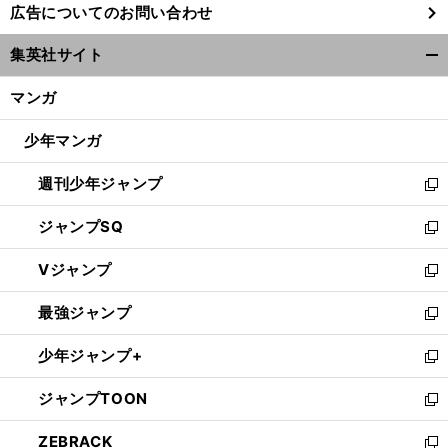
広告についてのお問い合わせ
い
ウ
集英社サイト
ィ
開
ン
く/
マンガ
ド
閉
ウ
じ
少年マンガ
で
る
開
週刊少年ジャンプ
く
新
し
ジャンプSQ
い
新
ウ
し
Vジャンプ
ィ
い
新
ン
ウ
し
最強ジャンプ
ド
ィ
い
新
ウ
ン
ウ
し
少年ジャンプ+
で
ド
ィ
い
新
開
ウ
ン
ウ
し
ジャンプTOON
く
で
ド
ィ
い
新
開
ウ
ン
ウ
し
ZEBRACK
く
で
ド
ィ
い
新