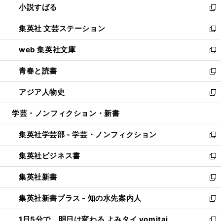
小説すばる
く
で
い
新
開
ウ
し
集英社 文芸ステーション
く
ィ
い
新
ン
ウ
し
web 集英社文庫
ド
ィ
い
新
ウ
ン
ウ
し
青春と読書
で
ド
ィ
い
新
開
ウ
ン
ウ
し
アジア人物史
く
で
ド
ィ
い
新
開
ウ
ン
ウ
し
学芸・ノンフィクション・新書
く
で
ド
ィ
い
開
ウ
ン
ウ
集英社学芸部 - 学芸・ノンフィクション
く
で
ド
ィ
新
開
ウ
ン
し
集英社ビジネス書
く
で
ド
い
新
開
ウ
ウ
し
集英社新書
く
で
ィ
い
新
開
ン
ウ
し
集英社新書プラス - 知の水先案内人
く
ド
ィ
い
新
ウ
ン
ウ
し
1日5分で、明日は変わる よみタイ yomitai
で
ド
ィ