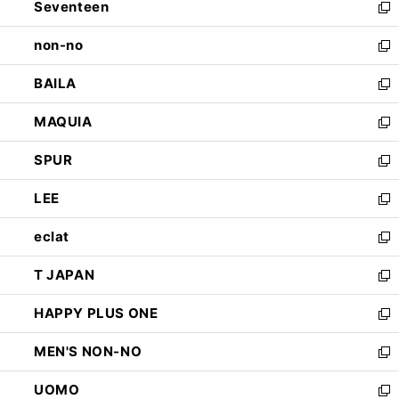
Seventeen
く
で
ド
新
開
ウ
し
non-no
く
で
い
新
開
ウ
し
BAILA
く
ィ
い
新
ン
ウ
し
MAQUIA
ド
ィ
い
新
ウ
ン
ウ
し
SPUR
で
ド
ィ
い
新
開
ウ
ン
ウ
し
LEE
く
で
ド
ィ
い
新
開
ウ
ン
ウ
し
eclat
く
で
ド
ィ
い
新
開
ウ
ン
ウ
し
T JAPAN
く
で
ド
ィ
い
新
開
ウ
ン
ウ
し
HAPPY PLUS ONE
く
で
ド
ィ
い
新
開
ウ
ン
ウ
し
MEN'S NON-NO
く
で
ド
ィ
い
新
開
ウ
ン
ウ
し
UOMO
く
で
ド
ィ
い
新