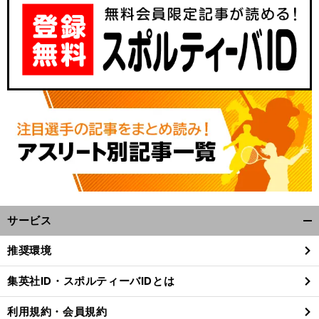
サービス
開
く/
推奨環境
閉
じ
集英社ID・スポルティーバIDとは
る
利用規約・会員規約