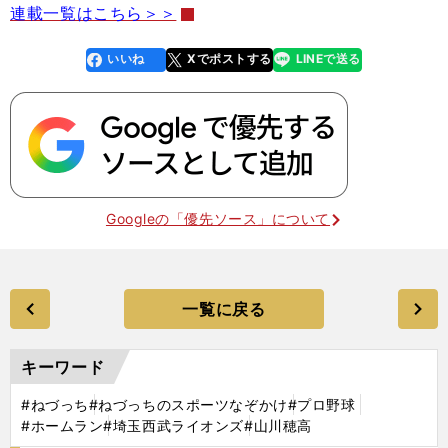
連載一覧はこちら＞＞
いいね
Xでポストする
LINEで送る
line
faceboo
x
k
Googleの「優先ソース」について
一覧に戻る
キーワード
#ねづっち
#ねづっちのスポーツなぞかけ
#プロ野球
#ホームラン
#埼玉西武ライオンズ
#山川穂高