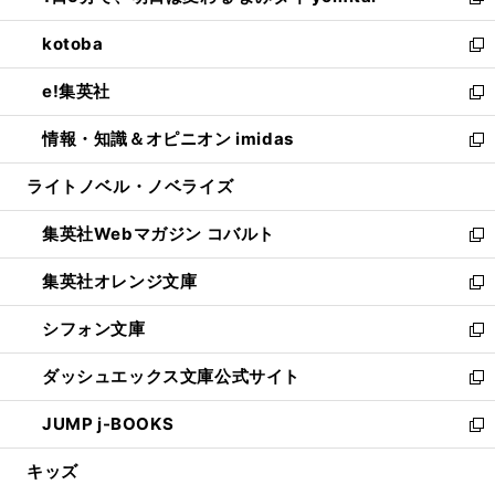
い
新
開
ウ
ン
ウ
し
kotoba
く
で
ド
ィ
い
新
開
ウ
ン
ウ
し
e!集英社
く
で
ド
ィ
い
新
開
ウ
ン
ウ
し
情報・知識＆オピニオン imidas
く
で
ド
ィ
い
新
開
ウ
ン
ウ
し
ライトノベル・ノベライズ
く
で
ド
ィ
い
開
ウ
ン
ウ
集英社Webマガジン コバルト
く
で
ド
ィ
新
開
ウ
ン
し
集英社オレンジ文庫
く
で
ド
い
新
開
ウ
ウ
し
シフォン文庫
く
で
ィ
い
新
開
ン
ウ
し
ダッシュエックス文庫公式サイト
く
ド
ィ
い
新
ウ
ン
ウ
し
JUMP j-BOOKS
で
ド
ィ
い
新
開
ウ
ン
ウ
し
キッズ
く
で
ド
ィ
い