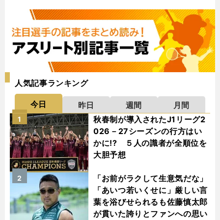
人気記事ランキング
今日
昨日
週間
月間
秋春制が導入されたJ1リーグ2
1
026－27シーズンの行方はい
かに!? ５人の識者が全順位を
大胆予想
「お前がラクして生意気だな」
2
「あいつ若いくせに」厳しい言
葉を浴びせられるも佐藤慎太郎
が貫いた誇りとファンへの思い