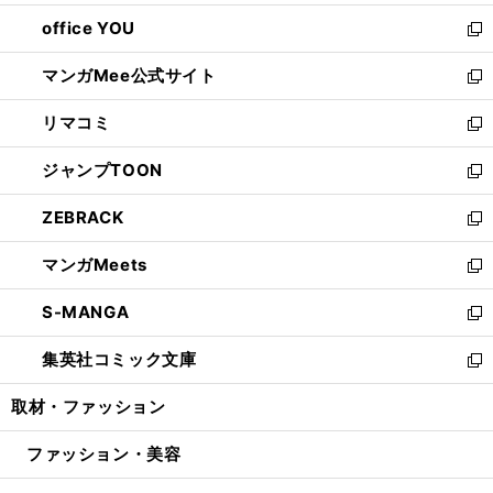
開
ウ
ウ
し
office YOU
く
で
ィ
い
新
開
ン
ウ
し
マンガMee公式サイト
く
ド
ィ
い
新
ウ
ン
ウ
し
リマコミ
で
ド
ィ
い
新
開
ウ
ン
ウ
し
ジャンプTOON
く
で
ド
ィ
い
新
開
ウ
ン
ウ
し
ZEBRACK
く
で
ド
ィ
い
新
開
ウ
ン
ウ
し
マンガMeets
く
で
ド
ィ
い
新
開
ウ
ン
ウ
し
S-MANGA
く
で
ド
ィ
い
新
開
ウ
ン
ウ
し
集英社コミック文庫
く
で
ド
ィ
い
新
開
ウ
ン
ウ
し
取材・ファッション
く
で
ド
ィ
い
開
ウ
ン
ウ
ファッション・美容
く
で
ド
ィ
開
ウ
ン