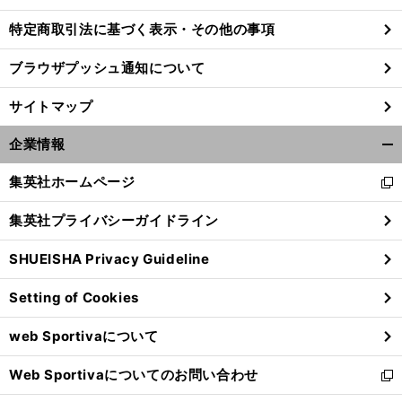
特定商取引法に基づく表示・その他の事項
ブラウザプッシュ通知について
サイトマップ
企業情報
開
く/
集英社ホームページ
新
閉
し
じ
集英社プライバシーガイドライン
い
る
ウ
SHUEISHA Privacy Guideline
ィ
】
【
ほ
】
.
回
ン
ぼ週刊俺たちのVAR
vol
117
20
Setting of Cookies
ド
ウ
web Sportivaについて
で
開
Web Sportivaについてのお問い合わせ
く
新
し