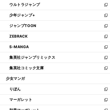
ウ
し
ウルトラジャンプ
く
で
ド
ィ
い
新
開
ウ
ン
ウ
し
少年ジャンプ+
く
で
ド
ィ
い
新
開
ウ
ン
ウ
し
ジャンプTOON
く
で
ド
ィ
い
新
開
ウ
ン
ウ
し
ZEBRACK
く
で
ド
ィ
い
新
開
ウ
ン
ウ
し
S-MANGA
く
で
ド
ィ
い
新
開
ウ
ン
ウ
し
集英社ジャンプリミックス
く
で
ド
ィ
い
新
開
ウ
ン
ウ
し
集英社コミック文庫
く
で
ド
ィ
い
新
開
ウ
ン
ウ
し
少女マンガ
く
で
ド
ィ
い
開
ウ
ン
ウ
りぼん
く
で
ド
ィ
新
開
ウ
ン
し
マーガレット
く
で
ド
い
新
開
ウ
ウ
し