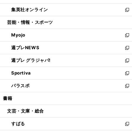
開
ウ
ン
ウ
し
集英社オンライン
く
で
ド
ィ
い
新
開
ウ
ン
ウ
し
芸能・情報・スポーツ
く
で
ド
ィ
い
開
ウ
ン
ウ
Myojo
く
で
ド
ィ
新
開
ウ
ン
し
週プレNEWS
く
で
ド
い
新
開
ウ
ウ
し
週プレ グラジャパ!
く
で
ィ
い
新
開
ン
ウ
し
Sportiva
く
ド
ィ
い
新
ウ
ン
ウ
し
パラスポ
で
ド
ィ
い
新
開
ウ
ン
ウ
し
書籍
く
で
ド
ィ
い
開
ウ
ン
ウ
文芸・文庫・総合
く
で
ド
ィ
開
ウ
ン
すばる
く
で
ド
新
開
ウ
し