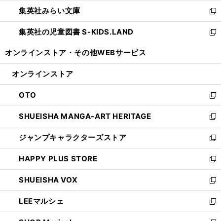
開
ウ
ン
ウ
集英社みらい文庫
く
で
ド
ィ
新
開
ウ
ン
し
集英社の児童図書 S-KIDS.LAND
く
で
ド
い
新
開
ウ
ウ
し
オンラインストア・
その他WEBサービス
く
で
ィ
い
開
ン
ウ
オンラインストア
く
ド
ィ
ウ
ン
OTO
で
ド
新
開
ウ
し
SHUEISHA MANGA-ART HERITAGE
く
で
い
新
開
ウ
し
ジャンプキャラクターズストア
く
ィ
い
新
ン
ウ
し
HAPPY PLUS STORE
ド
ィ
い
新
ウ
ン
ウ
し
SHUEISHA VOX
で
ド
ィ
い
新
開
ウ
ン
ウ
し
LEEマルシェ
く
で
ド
ィ
い
新
開
ウ
ン
ウ
し