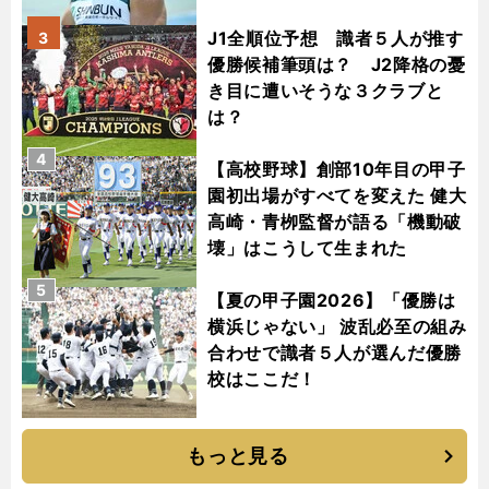
J1全順位予想 識者５人が推す
3
優勝候補筆頭は？ J2降格の憂
き目に遭いそうな３クラブと
は？
4
【高校野球】創部10年目の甲子
園初出場がすべてを変えた 健大
高崎・青栁監督が語る「機動破
壊」はこうして生まれた
5
【夏の甲子園2026】「優勝は
横浜じゃない」 波乱必至の組み
合わせで識者５人が選んだ優勝
校はここだ！
もっと見る