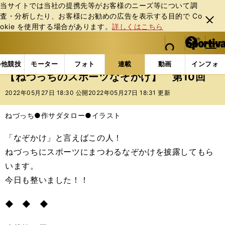
当サイトでは当社の提携先等がお客様のニーズ等について調
査・分析したり、お客様にお勧めの広告を表⽰する⽬的で Co
閉じ
okie を使⽤する場合があります。
詳しくはこちら
る
マイペ
web Sportiva (webスポルティーバ)
検索
メニュ
we
ー
連載コラム
スポマン！
ねづっちのスポーツなぞか
b
ジ
の他競技
モーター
フォト
連載
動画
インフォ
ス
【ねづっちのスポーツなぞかけ】 第10回
ポ
ル
2022年05月27日 18:30 公開
2022年05月27日 18:31 更新
テ
ィ
ねづっち●作
サダタロー●イラスト
ー
バ
「なぞかけ」と言えばこの人！
ねづっちにスポーツにまつわるなぞかけを披露してもら
います。
今日も整いました！！
◆ ◆ ◆