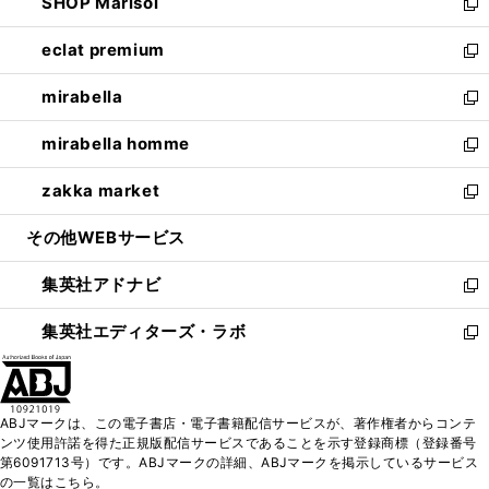
SHOP Marisol
く
で
ド
ィ
い
新
開
ウ
ン
ウ
し
eclat premium
く
で
ド
ィ
い
新
開
ウ
ン
ウ
し
mirabella
く
で
ド
ィ
い
新
開
ウ
ン
ウ
し
mirabella homme
く
で
ド
ィ
い
新
開
ウ
ン
ウ
し
zakka market
く
で
ド
ィ
い
新
開
ウ
ン
ウ
し
その他WEBサービス
く
で
ド
ィ
い
開
ウ
ン
ウ
集英社アドナビ
く
で
ド
ィ
新
開
ウ
ン
し
集英社エディターズ・ラボ
く
で
ド
い
新
開
ウ
ウ
し
く
で
ィ
い
開
ン
ウ
ABJマークは、この電子書店・電子書籍配信サービスが、著作権者からコンテ
く
ド
ィ
ンツ使用許諾を得た正規版配信サービスであることを示す登録商標（登録番号
ウ
ン
第6091713号）です。ABJマークの詳細、ABJマークを掲示しているサービス
で
ド
の一覧はこちら。