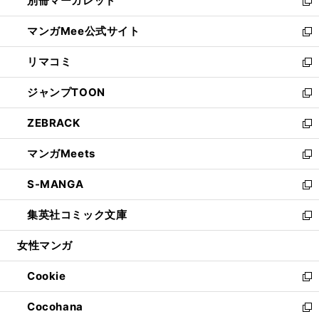
別冊マーガレット
く
で
ィ
い
新
開
ン
ウ
し
マンガMee公式サイト
く
ド
ィ
い
新
ウ
ン
ウ
し
リマコミ
で
ド
ィ
い
新
開
ウ
ン
ウ
し
ジャンプTOON
く
で
ド
ィ
い
新
開
ウ
ン
ウ
し
ZEBRACK
く
で
ド
ィ
い
新
開
ウ
ン
ウ
し
マンガMeets
く
で
ド
ィ
い
新
開
ウ
ン
ウ
し
S-MANGA
く
で
ド
ィ
い
新
開
ウ
ン
ウ
し
集英社コミック文庫
く
で
ド
ィ
い
新
開
ウ
ン
ウ
し
女性マンガ
く
で
ド
ィ
い
開
ウ
ン
ウ
Cookie
く
で
ド
ィ
新
開
ウ
ン
し
Cocohana
く
で
ド
い
新