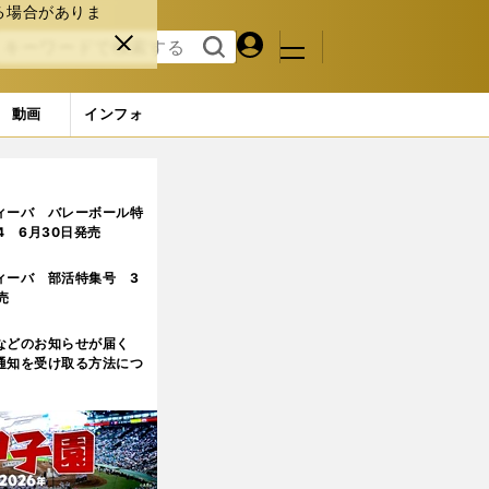
る場合がありま
マイペ
閉じ
検索
メニュ
ー
る
す
ジ
る
動画
インフォ
ィーバ バレーボール特
.4 6月30日発売
ィーバ 部活特集号 3
売
などのお知らせが届く
通知を受け取る方法につ