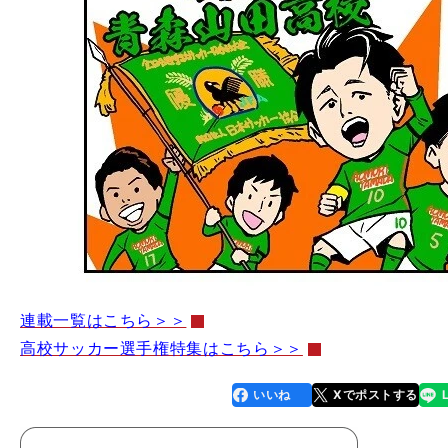
連載一覧はこちら＞＞
高校サッカー選手権特集はこちら＞＞
いいね
Xでポストする
line
faceboo
x
k