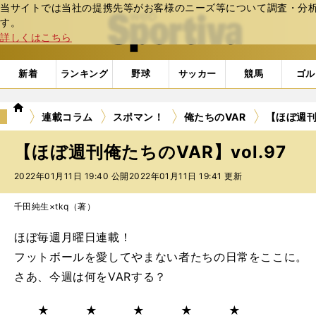
当サイトでは当社の提携先等がお客様のニーズ等について調査・分析し
web Sportiva (webスポルティーバ)
す。
詳しくはこちら
新着
ランキング
野球
サッカー
競馬
ゴル
we
連載コラム
スポマン！
俺たちのVAR
【ほぼ週刊俺
b
ス
【ほぼ週刊俺たちのVAR】vol.97
ポ
ル
2022年01月11日 19:40 公開
2022年01月11日 19:41 更新
テ
ィ
千田純生×tkq（著）
ー
バ
ほぼ毎週月曜日連載！
フットボールを愛してやまない者たちの日常をここに。
さあ、今週は何をVARする？
★ ★ ★ ★ ★