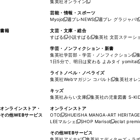
集英社オンライン
し
新
し
し
し
ン
ィ
ン
ン
開
で
開
で
い
し
い
い
い
ド
ン
ド
ド
芸能・情報・スポーツ
く
開
く
開
ウ
い
ウ
ウ
ウ
ウ
ド
ウ
ウ
Myojo
週プレNEWS
週プレ グラジャパ!
く
く
新
新
新
ィ
ウ
ィ
ィ
ィ
で
ウ
で
で
し
し
ン
ィ
ン
ン
ン
書籍
文芸・文庫・総合
開
で
開
開
い
い
ド
ン
ド
ド
ド
すばる
小説すばる
集英社 文芸ステーシ
く
開
く
く
新
新
ウ
ウ
ウ
ド
ウ
ウ
ウ
く
し
し
ィ
ィ
学芸・ノンフィクション・新書
で
ウ
で
で
で
い
い
ン
ン
集英社学芸部 - 学芸・ノンフィクション
開
で
開
開
開
新
ウ
ウ
ド
ド
1日5分で、明日は変わる よみタイ yomitai
く
開
く
く
く
し
新
ィ
ィ
ウ
ウ
く
い
ン
ン
ライトノベル・ノベライズ
で
で
ウ
ド
ド
集英社Webマガジン コバルト
集英社オレ
開
開
新
ィ
ウ
ウ
く
く
し
ン
キッズ
で
で
い
ド
集英社みらい文庫
集英社の児童図書 S-KID
開
開
新
ウ
ウ
く
く
し
ィ
オンラインストア・
オンラインストア
で
い
ン
その他WEBサービス
OTO
SHUEISHA MANGA-ART HERITAGE
開
新
ウ
ド
LEEマルシェ
SHOP Marisol
eclat prem
く
し
新
新
ィ
ウ
い
し
し
ン
その他WEBサービス
で
ウ
い
い
ド
集英社アドナビ
集英社エディターズ・ラ
開