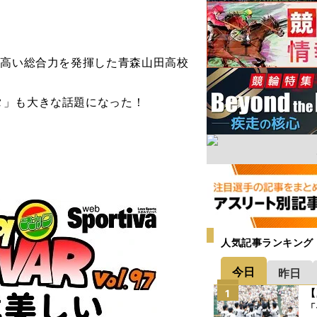
、高い総合力を発揮した青森山田高校
タ」も大きな話題になった！
人気記事ランキング
今日
昨日
【
1
「