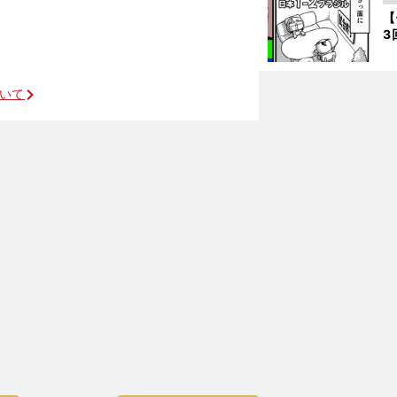
【
3
ついて