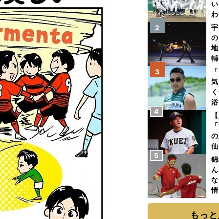
い
わ
だ
宇
2
の
地
輔
題
「
3
気
く
浴
4
太
【
ァ
「
の
仙
5
か
錦
画
ん
な
情
迷
もっと