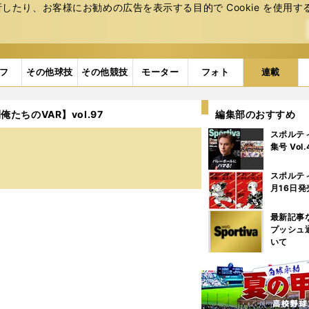
たり、お客様にお勧めの広告を表⽰する⽬的で Cookie を使⽤す
フ
その他球技
その他競技
モーター
フォト
連載
たちのVAR】vol.97
編集部のおすすめ
スポルテ
集号 Vol
スポルテ
月16日発
最新記事
プッシュ
いて