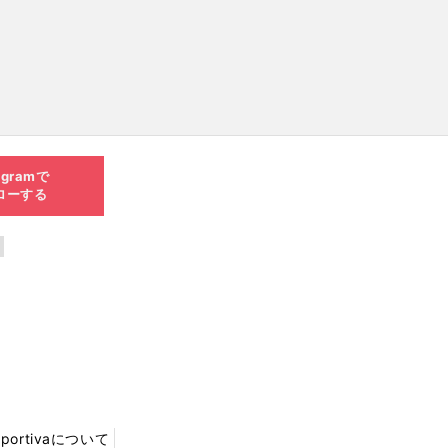
agramで
ローする
Sportivaについて