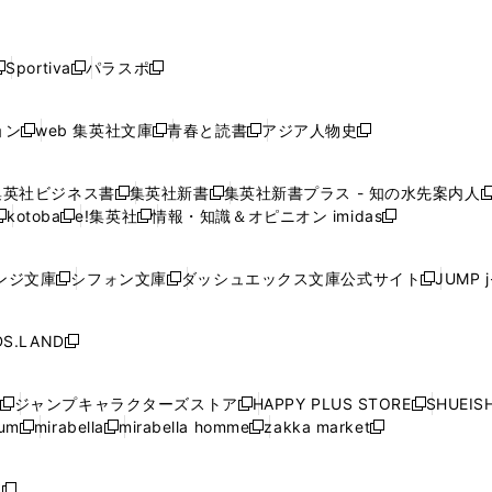
し
し
し
し
し
ン
ン
ン
ン
開
開
開
開
開
い
い
い
い
い
ド
ド
ド
ド
く
く
く
く
く
ウ
ウ
ウ
ウ
ウ
ウ
ウ
ウ
ウ
Sportiva
パラスポ
新
新
ィ
ィ
ィ
ィ
ィ
で
で
で
で
し
し
し
ン
ン
ン
ン
ン
開
開
開
開
い
い
い
ド
ド
ド
ド
ド
ョン
web 集英社文庫
青春と読書
アジア人物史
く
く
く
く
新
新
新
新
ウ
ウ
ウ
ウ
ウ
ウ
ウ
ウ
し
し
し
し
ィ
ィ
ィ
で
で
で
で
で
い
い
い
い
ン
ン
ン
集英社ビジネス書
集英社新書
集英社新書プラス - 知の水先案内人
開
開
開
開
開
新
新
新
ウ
ウ
ウ
ウ
ド
ド
ド
kotoba
e!集英社
情報・知識＆オピニオン imidas
く
く
く
く
く
新
し
新
し
新
ィ
ィ
ィ
ィ
ウ
ウ
ウ
し
し
い
し
い
し
ン
ン
ン
ン
で
で
で
い
い
ウ
い
ウ
い
ド
ド
ド
ド
ンジ文庫
シフォン文庫
ダッシュエックス文庫公式サイト
JUMP 
開
開
開
新
新
新
ウ
ウ
ィ
ウ
ィ
ウ
ウ
ウ
ウ
ウ
く
く
く
し
し
し
ィ
ィ
ン
ィ
ン
ィ
で
で
で
で
い
い
い
ン
ン
ド
ン
ド
ン
S.LAND
開
開
開
開
新
ウ
ウ
ウ
ド
ド
ウ
ド
ウ
ド
く
く
く
く
し
ィ
ィ
ィ
ウ
ウ
で
ウ
で
ウ
い
ン
ン
ン
ジャンプキャラクターズストア
HAPPY PLUS STORE
SHUEIS
で
で
開
で
開
で
新
新
新
ウ
ド
ド
ド
ium
mirabella
mirabella homme
zakka market
開
開
く
開
く
開
し
新
新
新
し
新
し
ィ
ウ
ウ
ウ
く
く
く
く
い
し
し
い
し
し
い
ン
で
で
で
ウ
い
い
ウ
い
い
ウ
ド
ボ
開
開
開