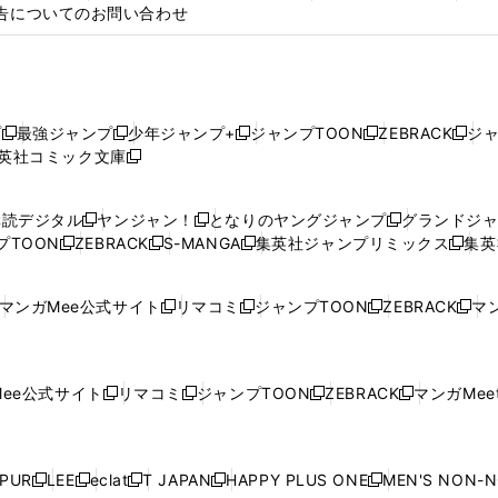
告についてのお問い合わせ
プ
最強ジャンプ
少年ジャンプ+
ジャンプTOON
ZEBRACK
ジ
新
新
新
新
新
英社コミック文庫
し
新
し
し
し
し
い
い
し
い
い
い
ウ
ウ
い
ウ
ウ
ウ
購読デジタル
ヤンジャン！
となりのヤングジャンプ
グランドジ
新
新
新
ィ
ィ
ウ
ィ
ィ
ィ
プTOON
ZEBRACK
S-MANGA
集英社ジャンプリミックス
集英
新
し
新
し
新
し
新
ン
ン
ィ
ン
ン
ン
し
い
し
い
し
い
し
ド
ド
ン
ド
ド
ド
い
ウ
い
ウ
い
ウ
い
ウ
ウ
ド
ウ
ウ
ウ
マンガMee公式サイト
リマコミ
ジャンプTOON
ZEBRACK
マン
新
新
新
新
ウ
ィ
ウ
ィ
ウ
ィ
ウ
で
で
ウ
で
で
で
し
し
し
し
し
ィ
ン
ィ
ン
ィ
ン
ィ
開
開
で
開
開
開
い
い
い
い
い
ン
ド
ン
ド
ン
ド
ン
く
く
開
く
く
く
ウ
ウ
ウ
ウ
ウ
ド
ウ
ド
ウ
ド
ウ
ド
ee公式サイト
リマコミ
ジャンプTOON
ZEBRACK
マンガMeet
く
新
新
新
新
ィ
ィ
ィ
ィ
ィ
ウ
で
ウ
で
ウ
で
ウ
し
し
し
し
ン
ン
ン
ン
ン
で
開
で
開
で
開
で
い
い
い
い
ド
ド
ド
ド
ド
開
く
開
く
開
く
開
ウ
ウ
ウ
ウ
ウ
ウ
ウ
ウ
ウ
PUR
LEE
eclat
T JAPAN
HAPPY PLUS ONE
MEN'S NON-
く
く
く
く
新
新
新
新
新
ィ
ィ
ィ
ィ
で
で
で
で
で