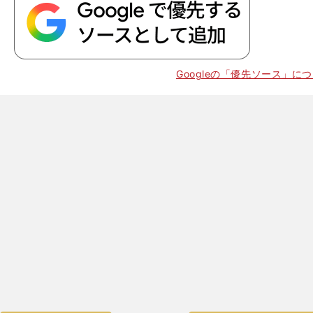
】
回
39
Googleの「優先ソース」に