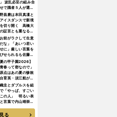
」 波乱必至の組み合
せで識者５人が選ん
優勝校はここだ！
野昌磨は本田真凜と
アイスダンスで新境
を切り開く 高橋大
の証言とも重なる課
と楽しさ
お前がラクして生意
だな」「あいつ若い
せに」厳しい言葉を
びせられるも佐藤慎
郎が貫いた誇りとフ
夏の甲子園2026】
ンへの思い
青春って密なので」
原点はあの夏の惨敗
台育英・須江航が明
す"日本一1000日計
織圭とダブルスを組
"のすべて
で「やっぱ、すごい
この人」 明るい表
と言葉で内山靖崇の
いを払ってくれた
見る