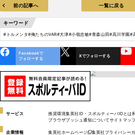
前の記事へ
一覧に戻る
キーワード
#トルメンタ
#俺たちのVAR
#大津
#小嶺忠敏
#青森山田
#高川学園
#
ebo
X
YouTube
Facebookで
Xでフォローする
ok
フォローする
サービス
推奨環境
集英社ID・スポルティーバIDとは
ブラウザプッシュ通知について
サイトマッ
企業情報
集英社ホームページ
集英社プライバシー
新