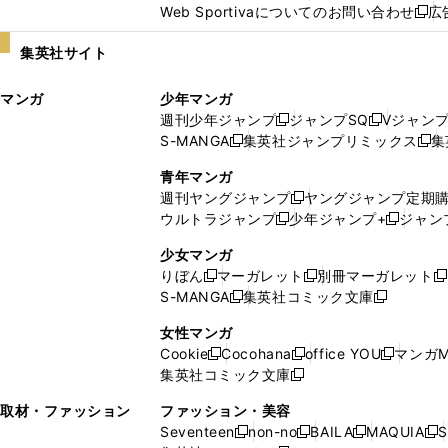
Web Sportivaについてのお問い合わせ
広
し
新
い
し
集英社サイト
ウ
い
ィ
ウ
マンガ
少年マンガ
ン
ィ
週刊少年ジャンプ
ジャンプSQ
Vジャン
ド
ン
新
新
S-MANGA
集英社ジャンプリミックス
集
ウ
ド
新
し
し
新
で
ウ
し
い
い
し
青年マンガ
開
で
い
ウ
ウ
い
週刊ヤングジャンプ
ヤングジャンプ定期
新
く
開
ウ
ィ
ィ
ウ
ウルトラジャンプ
少年ジャンプ+
ジャン
新
し
新
く
ィ
ン
ン
ィ
し
い
し
ン
ド
ド
ン
少女マンガ
い
ウ
い
ド
ウ
ウ
ド
りぼん
マーガレット
別冊マーガレット
新
新
新
ウ
ィ
ウ
ウ
で
で
ウ
S-MANGA
集英社コミック文庫
し
新
し
新
ィ
ン
ィ
で
開
開
で
い
し
い
し
ン
ド
ン
女性マンガ
開
く
く
開
ウ
い
ウ
い
ド
ウ
ド
Cookie
Cocohana
office YOU
マンガM
く
く
新
新
新
ィ
ウ
ィ
ウ
ウ
で
ウ
集英社コミック文庫
し
新
し
し
ン
ィ
ン
ィ
で
開
で
い
し
い
い
ド
ン
ド
ン
取材・ファッション
ファッション・美容
開
く
開
ウ
い
ウ
ウ
ウ
ド
ウ
ド
Seventeen
non-no
BAILA
MAQUIA
S
く
く
新
新
新
新
ィ
ウ
ィ
ィ
で
ウ
で
ウ