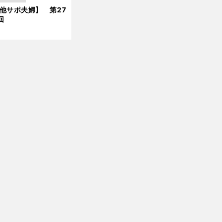
他サポ夫婦】 第27
新
回
【
他
】
サポ夫婦
第40回