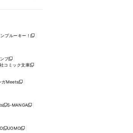
ャンプルーキー！
新
し
い
ウ
ャンプ
新
ィ
社コミック文庫
し
新
ン
い
し
ド
ウ
い
ウ
ガMeets
新
ィ
ウ
で
し
ン
ィ
開
い
ド
ン
く
ウ
ウ
ド
s
S-MANGA
新
新
ィ
で
ウ
し
し
ン
開
で
い
い
ド
く
開
ウ
ウ
ウ
NO
UOMO
く
新
新
ィ
ィ
で