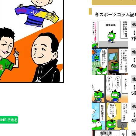
各スポーツコラム記
他
【
7
他
【
6
他
【
5
他
【
LINEで送る
4
他