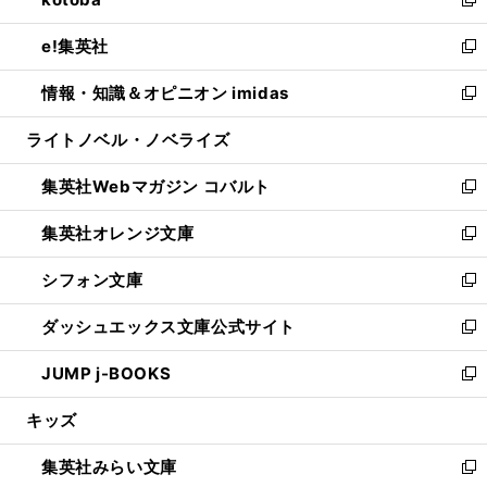
ド
ィ
い
新
開
ウ
ン
ウ
し
e!集英社
く
で
ド
ィ
い
新
開
ウ
ン
ウ
し
情報・知識＆オピニオン imidas
く
で
ド
ィ
い
新
開
ウ
ン
ウ
し
ライトノベル・ノベライズ
く
で
ド
ィ
い
開
ウ
ン
ウ
集英社Webマガジン コバルト
く
で
ド
ィ
新
開
ウ
ン
し
集英社オレンジ文庫
く
で
ド
い
新
開
ウ
ウ
し
シフォン文庫
く
で
ィ
い
新
開
ン
ウ
し
ダッシュエックス文庫公式サイト
く
ド
ィ
い
新
ウ
ン
ウ
し
JUMP j-BOOKS
で
ド
ィ
い
新
開
ウ
ン
ウ
し
キッズ
く
で
ド
ィ
い
開
ウ
ン
ウ
集英社みらい文庫
く
で
ド
ィ
新