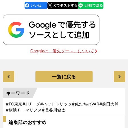
いいね
Xでポストする
LINEで送る
line
faceboo
x
k
Googleの「優先ソース」について
一覧に戻る
キーワード
#FC東京
#Jリーグ
#ハットトリック
#俺たちのVAR
#前田大然
#横浜Ｆ・マリノス
#長谷川健太
編集部のおすすめ