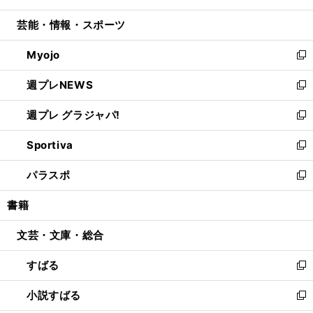
開
ウ
ン
ウ
し
芸能・情報・スポーツ
く
で
ド
ィ
い
開
ウ
ン
ウ
Myojo
く
で
ド
ィ
新
開
ウ
ン
し
週プレNEWS
く
で
ド
い
新
開
ウ
ウ
し
週プレ グラジャパ!
く
で
ィ
い
新
開
ン
ウ
し
Sportiva
く
ド
ィ
い
新
ウ
ン
ウ
し
パラスポ
で
ド
ィ
い
新
開
ウ
ン
ウ
し
書籍
く
で
ド
ィ
い
開
ウ
ン
ウ
文芸・文庫・総合
く
で
ド
ィ
開
ウ
ン
すばる
く
で
ド
新
開
ウ
し
小説すばる
く
で
い
新
開
ウ
し