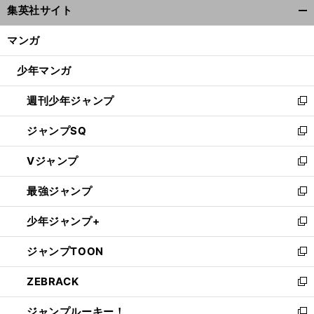
集英社サイト
ィ
開
ン
く/
マンガ
ド
閉
ウ
じ
少年マンガ
で
る
開
週刊少年ジャンプ
く
新
し
ジャンプSQ
い
新
ウ
し
Vジャンプ
ィ
い
新
ン
ウ
し
最強ジャンプ
ド
ィ
い
新
ウ
ン
ウ
し
少年ジャンプ+
で
ド
ィ
い
新
開
ウ
ン
ウ
し
ジャンプTOON
く
で
ド
ィ
い
新
開
ウ
ン
ウ
し
ZEBRACK
く
で
ド
ィ
い
新
開
ウ
ン
ウ
し
ジャンプルーキー！
く
で
ド
ィ
い