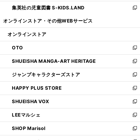
開
ウ
ン
し
集英社の児童図書 S-KIDS.LAND
く
で
ド
い
新
開
ウ
ウ
し
オンラインストア・
その他WEBサービス
く
で
ィ
い
開
ン
ウ
オンラインストア
く
ド
ィ
ウ
ン
OTO
で
ド
新
開
ウ
し
SHUEISHA MANGA-ART HERITAGE
く
で
い
新
開
ウ
し
ジャンプキャラクターズストア
く
ィ
い
新
ン
ウ
し
HAPPY PLUS STORE
ド
ィ
い
新
ウ
ン
ウ
し
SHUEISHA VOX
で
ド
ィ
い
新
開
ウ
ン
ウ
し
LEEマルシェ
く
で
ド
ィ
い
新
開
ウ
ン
ウ
し
SHOP Marisol
く
で
ド
ィ
い
新
開
ウ
ン
ウ
し