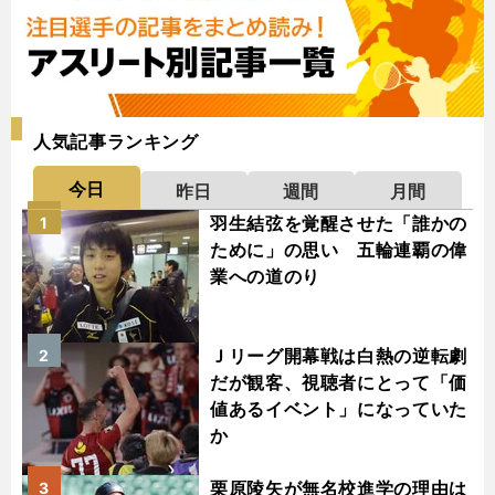
人気記事ランキング
今日
昨日
週間
月間
羽生結弦を覚醒させた「誰かの
1
ために」の思い 五輪連覇の偉
業への道のり
Ｊリーグ開幕戦は白熱の逆転劇
2
だが観客、視聴者にとって「価
値あるイベント」になっていた
か
栗原陵矢が無名校進学の理由は
3