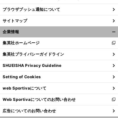
ブラウザプッシュ通知について
サイトマップ
企業情報
開
く/
集英社ホームページ
新
閉
し
じ
集英社プライバシーガイドライン
い
る
ウ
SHUEISHA Privacy Guideline
ィ
ン
】
【
他
】
Setting of Cookies
回
ド
サポ夫婦
第31回
30
ウ
web Sportivaについて
で
開
Web Sportivaについてのお問い合わせ
く
新
し
広告についてのお問い合わせ
い
ウ