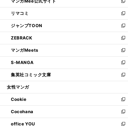
マンガMee公式サイト
く
ド
ィ
い
新
ウ
ン
ウ
し
リマコミ
で
ド
ィ
い
新
開
ウ
ン
ウ
し
ジャンプTOON
く
で
ド
ィ
い
新
開
ウ
ン
ウ
し
ZEBRACK
く
で
ド
ィ
い
新
開
ウ
ン
ウ
し
マンガMeets
く
で
ド
ィ
い
新
開
ウ
ン
ウ
し
S-MANGA
く
で
ド
ィ
い
新
開
ウ
ン
ウ
し
集英社コミック文庫
く
で
ド
ィ
い
新
開
ウ
ン
ウ
し
女性マンガ
く
で
ド
ィ
い
開
ウ
ン
ウ
Cookie
く
で
ド
ィ
新
開
ウ
ン
し
Cocohana
く
で
ド
い
新
開
ウ
ウ
し
office YOU
く
で
ィ
い
新