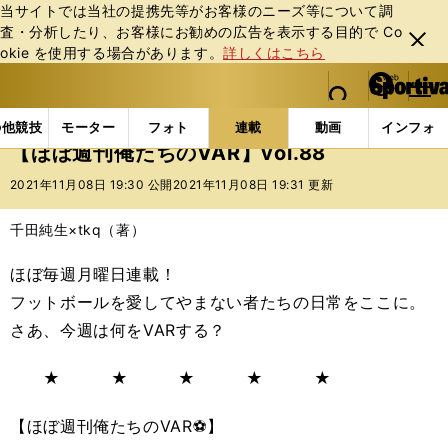
当サイトでは当社の提携先等がお客様のニーズ等について調
査・分析したり、お客様にお勧めの広告を表⽰する⽬的で Co
閉じ
okie を使⽤する場合があります。
詳しくはこちら
る
マイペ
web Sportiva (webスポルティーバ)
検索
メニュ
we
ー
連載コラム
スポマン！
俺たちのVAR
【ほぼ週刊俺
b
ジ
の他競技
モーター
フォト
連載
動画
インフォ
ス
【ほぼ週刊俺たちのVAR】vol.88
ポ
ル
2021年11月08日 19:30 公開
2021年11月08日 19:31 更新
テ
ィ
千田純生×tkq（著）
ー
バ
ほぼ毎週月曜日連載！
フットボールを愛してやまない者たちの日常をここに。
さあ、今週は何をVARする？
★ ★ ★ ★ ★
【ほぼ週刊俺たちのVAR⚽】