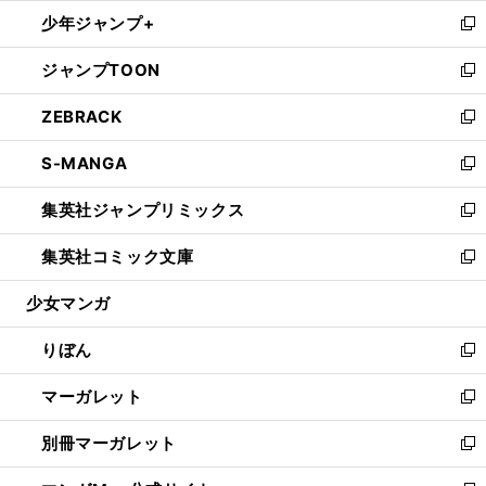
ウ
ン
ウ
し
少年ジャンプ+
く
で
ド
ィ
い
新
開
ウ
ン
ウ
し
ジャンプTOON
く
で
ド
ィ
い
新
開
ウ
ン
ウ
し
ZEBRACK
く
で
ド
ィ
い
新
開
ウ
ン
ウ
し
S-MANGA
く
で
ド
ィ
い
新
開
ウ
ン
ウ
し
集英社ジャンプリミックス
く
で
ド
ィ
い
新
開
ウ
ン
ウ
し
集英社コミック文庫
く
で
ド
ィ
い
新
開
ウ
ン
ウ
し
少女マンガ
く
で
ド
ィ
い
開
ウ
ン
ウ
りぼん
く
で
ド
ィ
新
開
ウ
ン
し
マーガレット
く
で
ド
い
新
開
ウ
ウ
し
別冊マーガレット
く
で
ィ
い
新
開
ン
ウ
し