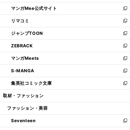
開
ン
ウ
し
マンガMee公式サイト
く
ド
ィ
い
新
ウ
ン
ウ
し
リマコミ
で
ド
ィ
い
新
開
ウ
ン
ウ
し
ジャンプTOON
く
で
ド
ィ
い
新
開
ウ
ン
ウ
し
ZEBRACK
く
で
ド
ィ
い
新
開
ウ
ン
ウ
し
マンガMeets
く
で
ド
ィ
い
新
開
ウ
ン
ウ
し
S-MANGA
く
で
ド
ィ
い
新
開
ウ
ン
ウ
し
集英社コミック文庫
く
で
ド
ィ
い
新
開
ウ
ン
ウ
し
取材・ファッション
く
で
ド
ィ
い
開
ウ
ン
ウ
ファッション・美容
く
で
ド
ィ
開
ウ
ン
Seventeen
く
で
ド
新
開
ウ
し