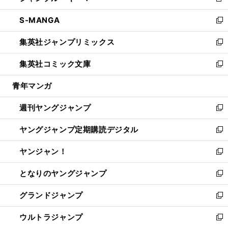
新
開
ウ
ン
ウ
し
S-MANGA
く
で
ド
ィ
い
新
開
ウ
ン
ウ
し
集英社ジャンプリミックス
く
で
ド
ィ
い
新
開
ウ
ン
ウ
し
集英社コミック文庫
く
で
ド
ィ
い
新
開
ウ
ン
ウ
し
青年マンガ
く
で
ド
ィ
い
開
ウ
ン
ウ
週刊ヤングジャンプ
く
で
ド
ィ
新
開
ウ
ン
し
ヤングジャンプ定期購読デジタル
く
で
ド
い
新
開
ウ
ウ
し
ヤンジャン！
く
で
ィ
い
新
開
ン
ウ
し
となりのヤングジャンプ
く
ド
ィ
い
新
ウ
ン
ウ
し
グランドジャンプ
で
ド
ィ
い
新
開
ウ
ン
ウ
し
ウルトラジャンプ
く
で
ド
ィ
い
新
開