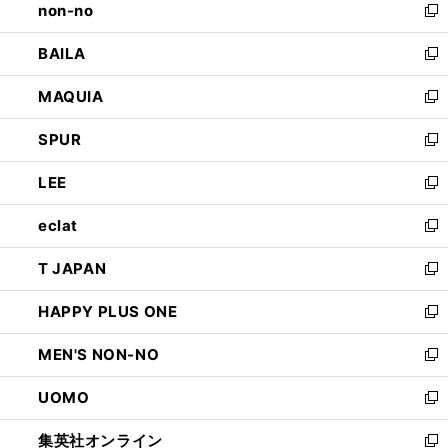
non-no
く
で
い
新
開
ウ
し
BAILA
く
ィ
い
新
ン
ウ
し
MAQUIA
ド
ィ
い
新
ウ
ン
ウ
し
SPUR
で
ド
ィ
い
新
開
ウ
ン
ウ
し
LEE
く
で
ド
ィ
い
新
開
ウ
ン
ウ
し
eclat
く
で
ド
ィ
い
新
開
ウ
ン
ウ
し
T JAPAN
く
で
ド
ィ
い
新
開
ウ
ン
ウ
し
HAPPY PLUS ONE
く
で
ド
ィ
い
新
開
ウ
ン
ウ
し
MEN'S NON-NO
く
で
ド
ィ
い
新
開
ウ
ン
ウ
し
UOMO
く
で
ド
ィ
い
新
開
ウ
ン
ウ
し
集英社オンライン
く
で
ド
ィ
い
新