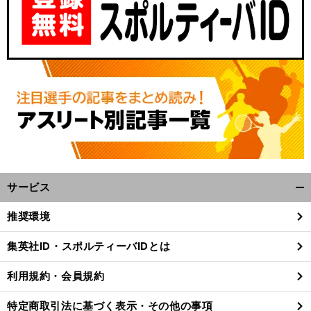
サービス
開
く/
推奨環境
閉
じ
集英社ID・スポルティーバIDとは
る
利用規約・会員規約
特定商取引法に基づく表示・その他の事項