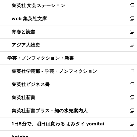
集英社 文芸ステーション
く
ィ
い
新
ン
ウ
し
web 集英社文庫
ド
ィ
い
新
ウ
ン
ウ
し
青春と読書
で
ド
ィ
い
新
開
ウ
ン
ウ
し
アジア人物史
く
で
ド
ィ
い
新
開
ウ
ン
ウ
し
学芸・ノンフィクション・新書
く
で
ド
ィ
い
開
ウ
ン
ウ
集英社学芸部 - 学芸・ノンフィクション
く
で
ド
ィ
新
開
ウ
ン
し
集英社ビジネス書
く
で
ド
い
新
開
ウ
ウ
し
集英社新書
く
で
ィ
い
新
開
ン
ウ
し
集英社新書プラス - 知の水先案内人
く
ド
ィ
い
新
ウ
ン
ウ
し
1日5分で、明日は変わる よみタイ yomitai
で
ド
ィ
い
新
開
ウ
ン
ウ
し
kotoba
く
で