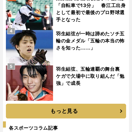
「自転車で13分」 春江工出身
として最初で最後のプロ野球選
手となった
4
羽生結弦が一時は諦めたソチ五
輪の金メダル「五輪の本当の怖
さを知った......」
5
羽生結弦、五輪連覇の舞台裏
ケガで欠場中に取り組んだ「勉
強」で成長
もっと見る
各スポーツコラム記事