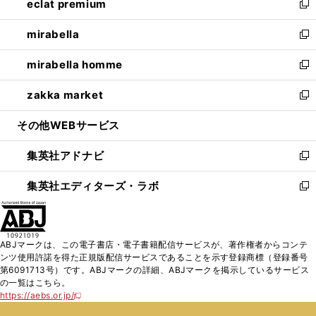
eclat premium
く
で
ド
ィ
い
新
開
ウ
ン
ウ
し
mirabella
く
で
ド
ィ
い
新
開
ウ
ン
ウ
し
mirabella homme
く
で
ド
ィ
い
新
開
ウ
ン
ウ
し
zakka market
く
で
ド
ィ
い
新
開
ウ
ン
ウ
し
その他WEBサービス
く
で
ド
ィ
い
開
ウ
ン
ウ
集英社アドナビ
く
で
ド
ィ
新
開
ウ
ン
し
集英社エディターズ・ラボ
く
で
ド
い
新
開
ウ
ウ
し
く
で
ィ
い
開
ン
ウ
ABJマークは、この電子書店・電子書籍配信サービスが、著作権者からコンテ
く
ド
ィ
ンツ使用許諾を得た正規版配信サービスであることを示す登録商標（登録番号
ウ
ン
第6091713号）です。ABJマークの詳細、ABJマークを掲示しているサービス
で
ド
の一覧はこちら。
開
ウ
https://aebs.or.jp/
新
く
で
し