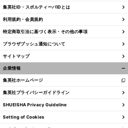
じ
集英社ID・スポルティーバIDとは
る
利用規約・会員規約
特定商取引法に基づく表示・その他の事項
ブラウザプッシュ通知について
サイトマップ
企業情報
開
く/
集英社ホームページ
新
閉
し
じ
集英社プライバシーガイドライン
い
る
ウ
SHUEISHA Privacy Guideline
ィ
ン
Setting of Cookies
ド
ウ