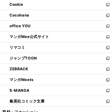
Cookie
く
で
ド
ィ
新
開
ウ
ン
し
Cocohana
く
で
ド
い
新
開
ウ
ウ
し
office YOU
く
で
ィ
い
新
開
ン
ウ
し
マンガMee公式サイト
く
ド
ィ
い
新
ウ
ン
ウ
し
リマコミ
で
ド
ィ
い
新
開
ウ
ン
ウ
し
ジャンプTOON
く
で
ド
ィ
い
新
開
ウ
ン
ウ
し
ZEBRACK
く
で
ド
ィ
い
新
開
ウ
ン
ウ
し
マンガMeets
く
で
ド
ィ
い
新
開
ウ
ン
ウ
し
S-MANGA
く
で
ド
ィ
い
新
開
ウ
ン
ウ
し
集英社コミック文庫
く
で
ド
ィ
い
新
開
ウ
ン
ウ
し
取材・ファッション
く