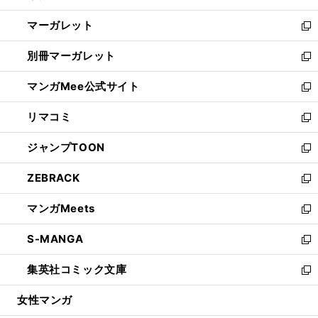
開
ウ
ン
し
マーガレット
く
で
ド
い
新
開
ウ
ウ
し
別冊マーガレット
く
で
ィ
い
新
開
ン
ウ
し
マンガMee公式サイト
く
ド
ィ
い
新
ウ
ン
ウ
し
リマコミ
で
ド
ィ
い
新
開
ウ
ン
ウ
し
ジャンプTOON
く
で
ド
ィ
い
新
開
ウ
ン
ウ
し
ZEBRACK
く
で
ド
ィ
い
新
開
ウ
ン
ウ
し
マンガMeets
く
で
ド
ィ
い
新
開
ウ
ン
ウ
し
S-MANGA
く
で
ド
ィ
い
新
開
ウ
ン
ウ
し
集英社コミック文庫
く
で
ド
ィ
い
新
開
ウ
ン
ウ
し
女性マンガ
く
で
ド
ィ
い
開
ウ
ン
ウ