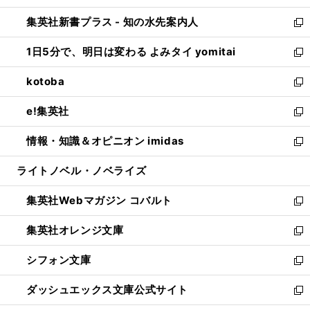
開
ン
ウ
し
集英社新書プラス - 知の水先案内人
く
ド
ィ
い
新
ウ
ン
ウ
し
1日5分で、明日は変わる よみタイ yomitai
で
ド
ィ
い
新
開
ウ
ン
ウ
し
kotoba
く
で
ド
ィ
い
新
開
ウ
ン
ウ
し
e!集英社
く
で
ド
ィ
い
新
開
ウ
ン
ウ
し
情報・知識＆オピニオン imidas
く
で
ド
ィ
い
新
開
ウ
ン
ウ
し
ライトノベル・ノベライズ
く
で
ド
ィ
い
開
ウ
ン
ウ
集英社Webマガジン コバルト
く
で
ド
ィ
新
開
ウ
ン
し
集英社オレンジ文庫
く
で
ド
い
新
開
ウ
ウ
し
シフォン文庫
く
で
ィ
い
新
開
ン
ウ
し
ダッシュエックス文庫公式サイト
く
ド
ィ
い
新
ウ
ン
ウ
し