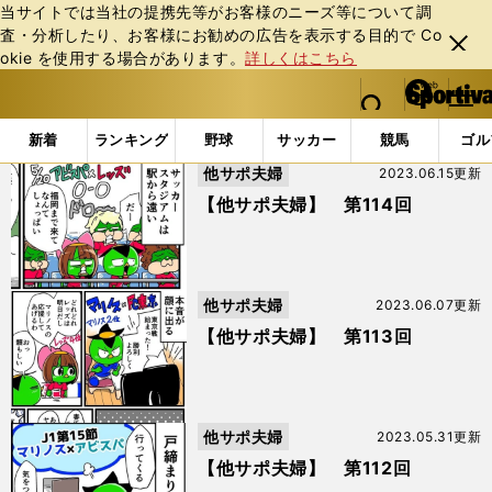
当サイトでは当社の提携先等がお客様のニーズ等について調
査・分析したり、お客様にお勧めの広告を表⽰する⽬的で Co
閉じ
okie を使⽤する場合があります。
詳しくはこちら
る
マイペ
web Sportiva (webスポルティーバ)
検索
メニュ
we
ー
「#サポーター」の最新ニュース・ 情報 (8ページ目)
b
ジ
新着
ランキング
野球
サッカー
競馬
ゴル
ス
他サポ夫婦
2023.06.15更新
ポ
ル
【他サポ夫婦】 第114回
テ
ィ
ー
バ
他サポ夫婦
2023.06.07更新
【他サポ夫婦】 第113回
他サポ夫婦
2023.05.31更新
【他サポ夫婦】 第112回