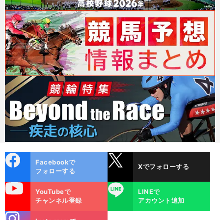
cebo
X
Facebookで
Xでフォローする
ok
フォローする
uTube
LINE
YouTubeで
LINEで
チャンネル登録
アカウント追加
stagra