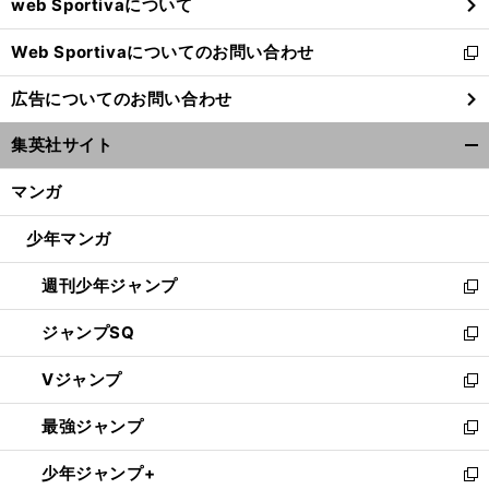
web Sportivaについて
で
開
Web Sportivaについてのお問い合わせ
く
新
し
広告についてのお問い合わせ
い
ウ
集英社サイト
ィ
開
ン
く/
マンガ
ド
閉
ウ
じ
少年マンガ
で
る
開
週刊少年ジャンプ
く
新
し
ジャンプSQ
い
新
ウ
し
Vジャンプ
ィ
い
新
ン
ウ
し
最強ジャンプ
ド
ィ
い
新
ウ
ン
ウ
し
少年ジャンプ+
で
ド
ィ
い
新