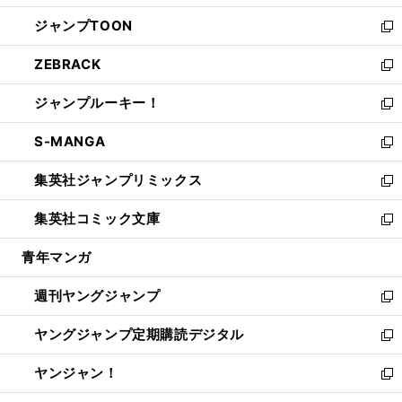
開
ウ
ン
ウ
し
ジャンプTOON
く
で
ド
ィ
い
新
開
ウ
ン
ウ
し
ZEBRACK
く
で
ド
ィ
い
新
開
ウ
ン
ウ
し
ジャンプルーキー！
く
で
ド
ィ
い
新
開
ウ
ン
ウ
し
S-MANGA
く
で
ド
ィ
い
新
開
ウ
ン
ウ
し
集英社ジャンプリミックス
く
で
ド
ィ
い
新
開
ウ
ン
ウ
し
集英社コミック文庫
く
で
ド
ィ
い
新
開
ウ
ン
ウ
し
青年マンガ
く
で
ド
ィ
い
開
ウ
ン
ウ
週刊ヤングジャンプ
く
で
ド
ィ
新
開
ウ
ン
し
ヤングジャンプ定期購読デジタル
く
で
ド
い
新
開
ウ
ウ
し
ヤンジャン！
く
で
ィ
い
新
開
ン
ウ
し