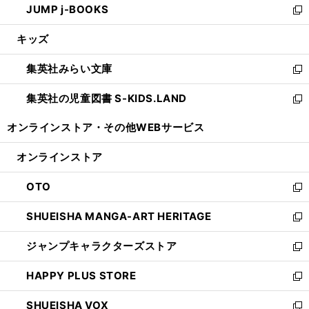
JUMP j-BOOKS
で
ド
ィ
い
新
開
ウ
ン
ウ
し
キッズ
く
で
ド
ィ
い
開
ウ
ン
ウ
集英社みらい文庫
く
で
ド
ィ
新
開
ウ
ン
し
集英社の児童図書 S-KIDS.LAND
く
で
ド
い
新
開
ウ
ウ
し
オンラインストア・
その他WEBサービス
く
で
ィ
い
開
ン
ウ
オンラインストア
く
ド
ィ
ウ
ン
OTO
で
ド
新
開
ウ
し
SHUEISHA MANGA-ART HERITAGE
く
で
い
新
開
ウ
し
ジャンプキャラクターズストア
く
ィ
い
新
ン
ウ
し
HAPPY PLUS STORE
ド
ィ
い
新
ウ
ン
ウ
し
SHUEISHA VOX
で
ド
ィ
い
新