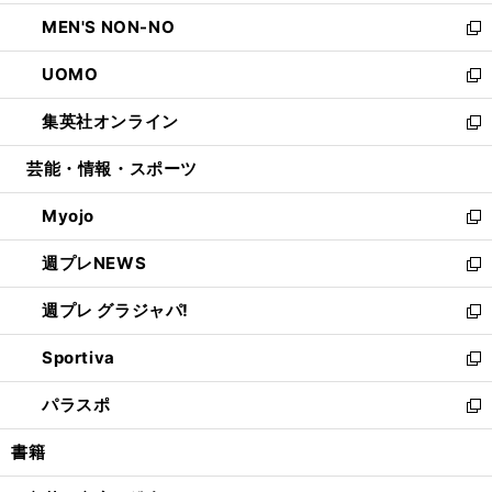
開
ウ
ン
ウ
し
MEN'S NON-NO
く
で
ド
ィ
い
新
開
ウ
ン
ウ
し
UOMO
く
で
ド
ィ
い
新
開
ウ
ン
ウ
し
集英社オンライン
く
で
ド
ィ
い
新
開
ウ
ン
ウ
し
芸能・情報・スポーツ
く
で
ド
ィ
い
開
ウ
ン
ウ
Myojo
く
で
ド
ィ
新
開
ウ
ン
し
週プレNEWS
く
で
ド
い
新
開
ウ
ウ
し
週プレ グラジャパ!
く
で
ィ
い
新
開
ン
ウ
し
Sportiva
く
ド
ィ
い
新
ウ
ン
ウ
し
パラスポ
で
ド
ィ
い
新
開
ウ
ン
ウ
し
書籍
く
で
ド
ィ
い
開
ウ
ン
ウ