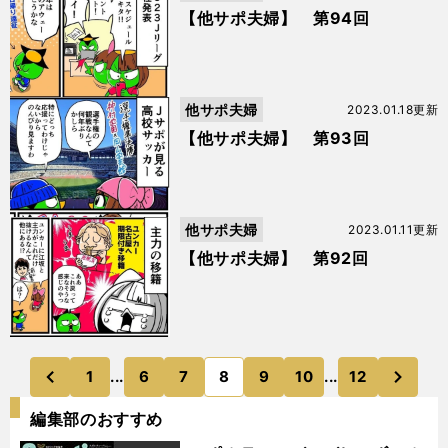
【他サポ夫婦】 第94回
他サポ夫婦
2023.01.18更新
【他サポ夫婦】 第93回
他サポ夫婦
2023.01.11更新
【他サポ夫婦】 第92回
次
1
...
6
7
8
9
10
...
12
のページへ
のページへ
前
編集部のおすすめ