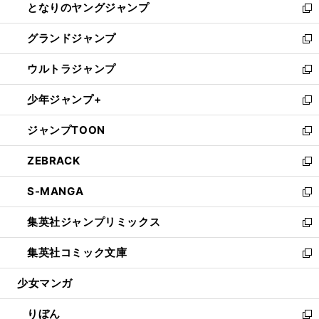
となりのヤングジャンプ
く
ド
ィ
い
新
ウ
ン
ウ
し
グランドジャンプ
で
ド
ィ
い
新
開
ウ
ン
ウ
し
ウルトラジャンプ
く
で
ド
ィ
い
新
開
ウ
ン
ウ
し
少年ジャンプ+
く
で
ド
ィ
い
新
開
ウ
ン
ウ
し
ジャンプTOON
く
で
ド
ィ
い
新
開
ウ
ン
ウ
し
ZEBRACK
く
で
ド
ィ
い
新
開
ウ
ン
ウ
し
S-MANGA
く
で
ド
ィ
い
新
開
ウ
ン
ウ
し
集英社ジャンプリミックス
く
で
ド
ィ
い
新
開
ウ
ン
ウ
し
集英社コミック文庫
く
で
ド
ィ
い
新
開
ウ
ン
ウ
し
少女マンガ
く
で
ド
ィ
い
開
ウ
ン
ウ
りぼん
く
で
ド
ィ
新