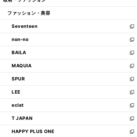
で
ド
ィ
い
開
ウ
ン
ウ
ファッション・美容
く
で
ド
ィ
開
ウ
ン
Seventeen
く
で
ド
新
開
ウ
し
non-no
く
で
い
新
開
ウ
し
BAILA
く
ィ
い
新
ン
ウ
し
MAQUIA
ド
ィ
い
新
ウ
ン
ウ
し
SPUR
で
ド
ィ
い
新
開
ウ
ン
ウ
し
LEE
く
で
ド
ィ
い
新
開
ウ
ン
ウ
し
eclat
く
で
ド
ィ
い
新
開
ウ
ン
ウ
し
T JAPAN
く
で
ド
ィ
い
新
開
ウ
ン
ウ
し
HAPPY PLUS ONE
く
で
ド
ィ
い
新