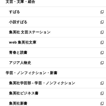
文芸・文庫・総合
く
で
ド
ィ
開
ウ
ン
すばる
く
で
ド
新
開
ウ
し
小説すばる
く
で
い
新
開
ウ
し
集英社 文芸ステーション
く
ィ
い
新
ン
ウ
し
web 集英社文庫
ド
ィ
い
新
ウ
ン
ウ
し
青春と読書
で
ド
ィ
い
新
開
ウ
ン
ウ
し
アジア人物史
く
で
ド
ィ
い
新
開
ウ
ン
ウ
し
学芸・ノンフィクション・新書
く
で
ド
ィ
い
開
ウ
ン
ウ
集英社学芸部 - 学芸・ノンフィクション
く
で
ド
ィ
新
開
ウ
ン
し
集英社ビジネス書
く
で
ド
い
新
開
ウ
ウ
し
集英社新書
く
で
ィ
い
新