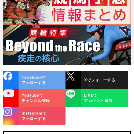
cebo
X
Facebookで
Xでフォローする
ok
フォローする
uTube
LINE
YouTubeで
LINEで
チャンネル登録
アカウント追加
stagra
Instagramで
m
フォローする