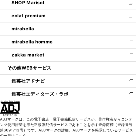
SHOP Marisol
く
で
ド
ィ
い
新
開
ウ
ン
ウ
し
eclat premium
く
で
ド
ィ
い
新
開
ウ
ン
ウ
し
mirabella
く
で
ド
ィ
い
新
開
ウ
ン
ウ
し
mirabella homme
く
で
ド
ィ
い
新
開
ウ
ン
ウ
し
zakka market
く
で
ド
ィ
い
新
開
ウ
ン
ウ
し
その他WEBサービス
く
で
ド
ィ
い
開
ウ
ン
ウ
集英社アドナビ
く
で
ド
ィ
新
開
ウ
ン
し
集英社エディターズ・ラボ
く
で
ド
い
新
開
ウ
ウ
し
く
で
ィ
い
開
ン
ウ
ABJマークは、この電子書店・電子書籍配信サービスが、著作権者からコンテ
く
ド
ィ
ンツ使用許諾を得た正規版配信サービスであることを示す登録商標（登録番号
ウ
ン
第6091713号）です。ABJマークの詳細、ABJマークを掲示しているサービス
で
ド
の一覧はこちら。