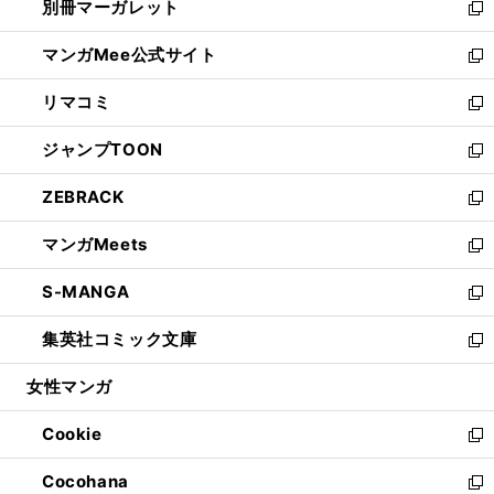
別冊マーガレット
く
で
ィ
い
新
開
ン
ウ
し
マンガMee公式サイト
く
ド
ィ
い
新
ウ
ン
ウ
し
リマコミ
で
ド
ィ
い
新
開
ウ
ン
ウ
し
ジャンプTOON
く
で
ド
ィ
い
新
開
ウ
ン
ウ
し
ZEBRACK
く
で
ド
ィ
い
新
開
ウ
ン
ウ
し
マンガMeets
く
で
ド
ィ
い
新
開
ウ
ン
ウ
し
S-MANGA
く
で
ド
ィ
い
新
開
ウ
ン
ウ
し
集英社コミック文庫
く
で
ド
ィ
い
新
開
ウ
ン
ウ
し
女性マンガ
く
で
ド
ィ
い
開
ウ
ン
ウ
Cookie
く
で
ド
ィ
新
開
ウ
ン
し
Cocohana
く
で
ド
い
新