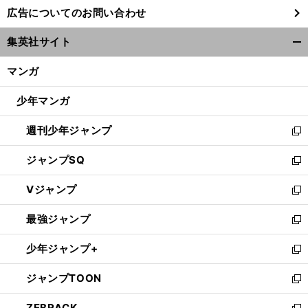
し
広告についてのお問い合わせ
い
ウ
集英社サイト
ィ
開
ン
く/
マンガ
ド
閉
ウ
じ
少年マンガ
で
る
開
週刊少年ジャンプ
く
新
し
ジャンプSQ
い
新
ウ
し
Vジャンプ
ィ
い
新
ン
ウ
し
最強ジャンプ
ド
ィ
い
新
ウ
ン
ウ
し
少年ジャンプ+
で
ド
ィ
い
新
開
ウ
ン
ウ
し
ジャンプTOON
く
で
ド
ィ
い
新
開
ウ
ン
ウ
し
ZEBRACK
く