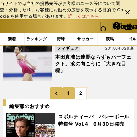
当サイトでは当社の提携先等がお客様のニーズ等について調
査・分析したり、お客様にお勧めの広告を表⽰する⽬的で Co
閉じ
okie を使⽤する場合があります。
詳しくはこちら
る
マイペ
web Sportiva (webスポルティーバ)
検索
メニュ
we
ー
「#アリーナ・ザギトワ」の最新ニュース・ 情報 (2ページ
b
ジ
新着
ランキング
野球
サッカー
競馬
ゴル
ス
フィギュア
2017.04.02更新
ポ
ル
本田真凜は連覇ならずもパーフェ
テ
クト。涙の向こうに「大きな目
ィ
標」
ー
バ
1
2
のページへ
前
編集部のおすすめ
スポルティーバ バレーボール
特集号 Vol.4 6月30日発売