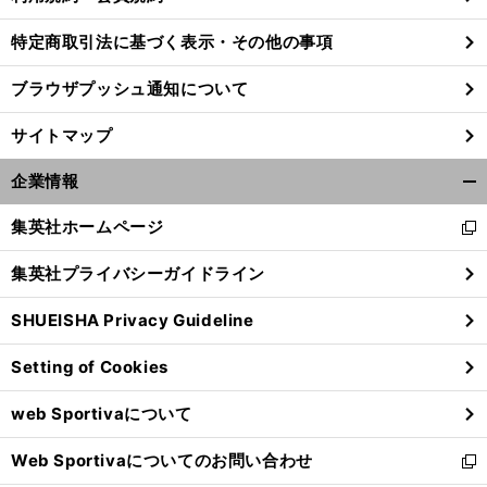
特定商取引法に基づく表示・その他の事項
ブラウザプッシュ通知について
サイトマップ
企業情報
開
く/
集英社ホームページ
新
閉
し
じ
集英社プライバシーガイドライン
い
る
ウ
SHUEISHA Privacy Guideline
ィ
ン
Setting of Cookies
ド
ウ
web Sportivaについて
で
開
Web Sportivaについてのお問い合わせ
く
新