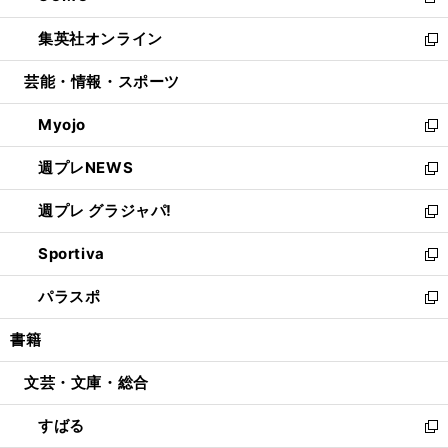
新
開
ウ
ン
ウ
し
集英社オンライン
く
で
ド
ィ
い
新
開
ウ
ン
ウ
し
芸能・情報・スポーツ
く
で
ド
ィ
い
開
ウ
ン
ウ
Myojo
く
で
ド
ィ
新
開
ウ
ン
し
週プレNEWS
く
で
ド
い
新
開
ウ
ウ
し
週プレ グラジャパ!
く
で
ィ
い
新
開
ン
ウ
し
Sportiva
く
ド
ィ
い
新
ウ
ン
ウ
し
パラスポ
で
ド
ィ
い
新
開
ウ
ン
ウ
し
書籍
く
で
ド
ィ
い
開
ウ
ン
ウ
文芸・文庫・総合
く
で
ド
ィ
開
ウ
ン
すばる
く
で
ド
新
開