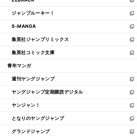
で
ド
ィ
い
新
開
ウ
ン
ウ
し
ジャンプルーキー！
く
で
ド
ィ
い
新
開
ウ
ン
ウ
し
S-MANGA
く
で
ド
ィ
い
新
開
ウ
ン
ウ
し
集英社ジャンプリミックス
く
で
ド
ィ
い
新
開
ウ
ン
ウ
し
集英社コミック文庫
く
で
ド
ィ
い
新
開
ウ
ン
ウ
し
青年マンガ
く
で
ド
ィ
い
開
ウ
ン
ウ
週刊ヤングジャンプ
く
で
ド
ィ
新
開
ウ
ン
し
ヤングジャンプ定期購読デジタル
く
で
ド
い
新
開
ウ
ウ
し
ヤンジャン！
く
で
ィ
い
新
開
ン
ウ
し
となりのヤングジャンプ
く
ド
ィ
い
新
ウ
ン
ウ
し
グランドジャンプ
で
ド
ィ
い
新