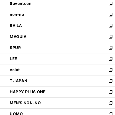
Seventeen
く
で
ド
新
開
ウ
し
non-no
く
で
い
新
開
ウ
し
BAILA
く
ィ
い
新
ン
ウ
し
MAQUIA
ド
ィ
い
新
ウ
ン
ウ
し
SPUR
で
ド
ィ
い
新
開
ウ
ン
ウ
し
LEE
く
で
ド
ィ
い
新
開
ウ
ン
ウ
し
eclat
く
で
ド
ィ
い
新
開
ウ
ン
ウ
し
T JAPAN
く
で
ド
ィ
い
新
開
ウ
ン
ウ
し
HAPPY PLUS ONE
く
で
ド
ィ
い
新
開
ウ
ン
ウ
し
MEN'S NON-NO
く
で
ド
ィ
い
新
開
ウ
ン
ウ
し
UOMO
く
で
ド
ィ
い