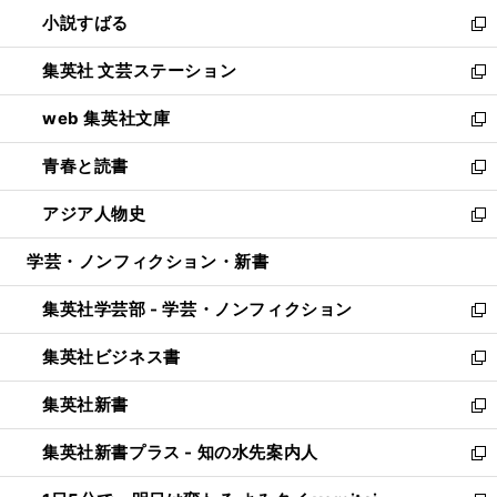
ウ
し
小説すばる
く
で
い
新
開
ウ
し
集英社 文芸ステーション
く
ィ
い
新
ン
ウ
し
web 集英社文庫
ド
ィ
い
新
ウ
ン
ウ
し
青春と読書
で
ド
ィ
い
新
開
ウ
ン
ウ
し
アジア人物史
く
で
ド
ィ
い
新
開
ウ
ン
ウ
し
学芸・ノンフィクション・新書
く
で
ド
ィ
い
開
ウ
ン
ウ
集英社学芸部 - 学芸・ノンフィクション
く
で
ド
ィ
新
開
ウ
ン
し
集英社ビジネス書
く
で
ド
い
新
開
ウ
ウ
し
集英社新書
く
で
ィ
い
新
開
ン
ウ
し
集英社新書プラス - 知の水先案内人
く
ド
ィ
い
新
ウ
ン
ウ
し