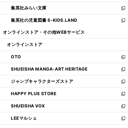
開
ウ
ン
ウ
集英社みらい文庫
く
で
ド
ィ
新
開
ウ
ン
し
集英社の児童図書 S-KIDS.LAND
く
で
ド
い
新
開
ウ
ウ
し
オンラインストア・
その他WEBサービス
く
で
ィ
い
開
ン
ウ
オンラインストア
く
ド
ィ
ウ
ン
OTO
で
ド
新
開
ウ
し
SHUEISHA MANGA-ART HERITAGE
く
で
い
新
開
ウ
し
ジャンプキャラクターズストア
く
ィ
い
新
ン
ウ
し
HAPPY PLUS STORE
ド
ィ
い
新
ウ
ン
ウ
し
SHUEISHA VOX
で
ド
ィ
い
新
開
ウ
ン
ウ
し
LEEマルシェ
く
で
ド
ィ
い
新
開
ウ
ン
ウ
し