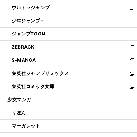
開
ウ
ン
ウ
し
ウルトラジャンプ
く
で
ド
ィ
い
新
開
ウ
ン
ウ
し
少年ジャンプ+
く
で
ド
ィ
い
新
開
ウ
ン
ウ
し
ジャンプTOON
く
で
ド
ィ
い
新
開
ウ
ン
ウ
し
ZEBRACK
く
で
ド
ィ
い
新
開
ウ
ン
ウ
し
S-MANGA
く
で
ド
ィ
い
新
開
ウ
ン
ウ
し
集英社ジャンプリミックス
く
で
ド
ィ
い
新
開
ウ
ン
ウ
し
集英社コミック文庫
く
で
ド
ィ
い
新
開
ウ
ン
ウ
し
少女マンガ
く
で
ド
ィ
い
開
ウ
ン
ウ
りぼん
く
で
ド
ィ
新
開
ウ
ン
し
マーガレット
く
で
ド
い
新
開
ウ
ウ
し