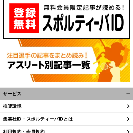
サービス
開
く/
推奨環境
閉
じ
集英社ID・スポルティーバIDとは
る
利用規約・会員規約