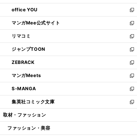
開
ウ
ウ
し
office YOU
く
で
ィ
い
新
開
ン
ウ
し
マンガMee公式サイト
く
ド
ィ
い
新
ウ
ン
ウ
し
リマコミ
で
ド
ィ
い
新
開
ウ
ン
ウ
し
ジャンプTOON
く
で
ド
ィ
い
新
開
ウ
ン
ウ
し
ZEBRACK
く
で
ド
ィ
い
新
開
ウ
ン
ウ
し
マンガMeets
く
で
ド
ィ
い
新
開
ウ
ン
ウ
し
S-MANGA
く
で
ド
ィ
い
新
開
ウ
ン
ウ
し
集英社コミック文庫
く
で
ド
ィ
い
新
開
ウ
ン
ウ
し
取材・ファッション
く
で
ド
ィ
い
開
ウ
ン
ウ
ファッション・美容
く
で
ド
ィ
開
ウ
ン