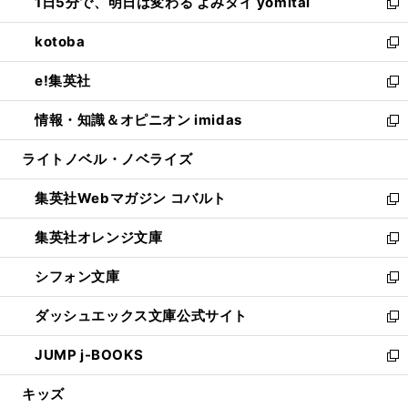
1日5分で、明日は変わる よみタイ yomitai
で
ド
ィ
い
新
開
ウ
ン
ウ
し
kotoba
く
で
ド
ィ
い
新
開
ウ
ン
ウ
し
e!集英社
く
で
ド
ィ
い
新
開
ウ
ン
ウ
し
情報・知識＆オピニオン imidas
く
で
ド
ィ
い
新
開
ウ
ン
ウ
し
ライトノベル・ノベライズ
く
で
ド
ィ
い
開
ウ
ン
ウ
集英社Webマガジン コバルト
く
で
ド
ィ
新
開
ウ
ン
し
集英社オレンジ文庫
く
で
ド
い
新
開
ウ
ウ
し
シフォン文庫
く
で
ィ
い
新
開
ン
ウ
し
ダッシュエックス文庫公式サイト
く
ド
ィ
い
新
ウ
ン
ウ
し
JUMP j-BOOKS
で
ド
ィ
い
新
開
ウ
ン
ウ
し
キッズ
く
で
ド
ィ
い